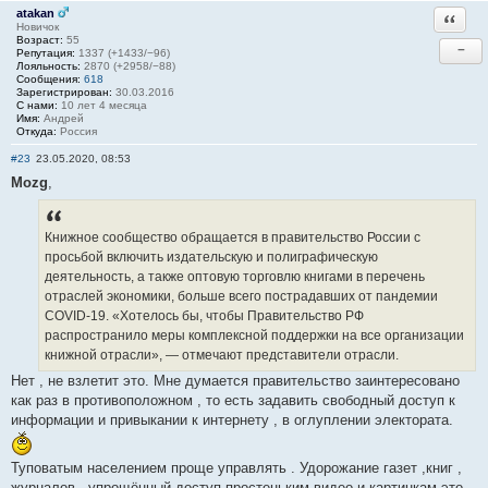
atakan
Ответи
Новичок
Возраст:
55
−
Репутация:
1337 (+1433/−96)
Лояльность:
2870 (+2958/−88)
Сообщения:
618
Зарегистрирован:
30.03.2016
С нами:
10 лет 4 месяца
Имя:
Андрей
Откуда:
Россия
#23
23.05.2020, 08:53
Mozg
,
Книжное сообщество обращается в правительство России с
просьбой включить издательскую и полиграфическую
деятельность, а также оптовую торговлю книгами в перечень
отраслей экономики, больше всего пострадавших от пандемии
COVID-19. «Хотелось бы, чтобы Правительство РФ
распространило меры комплексной поддержки на все организации
книжной отрасли», — отмечают представители отрасли.
Нет , не взлетит это. Мне думается правительство заинтересовано
как раз в противоположном , то есть задавить свободный доступ к
информации и привыкании к интернету , в оглуплении электората.
Туповатым населением проще управлять . Удорожание газет ,книг ,
журналов , упрощённый доступ простеньким видео и картинкам это