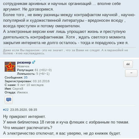
сотрудникам архивных и научных организаций ... вполне себе
аргумент. Не договоримся.
Более того , не вижу разницы между контрафактом научной , научно-
популярной и художественной литературы - вредоносен всюду ,
всегда преступен и потому омерзителен.
А электронные версии книг лишь упрощают жизнь и преступную
деятельность контрафактникам. Хотя , ждать светлого момента
закрытия интернета не долго осталось - тогда и порадуюсь уже я.
Даже если Вы параноик - это не значит , что за Вами не следят. А я паранойей не
болею - я ею наслаждаюсь.
резонер
Ответи
Новичок
Репутация:
61 (+61/−0)
−
Лояльность:
5 (+6/−1)
Сообщения:
35
Зарегистрирован:
03.10.2016
С нами:
9 лет 10 месяцев
Имя:
Сергей
Откуда:
Ижевск
Отправить личное сообщение
#22
23.05.2020, 08:35
Ну прикроют интернет.
У меня библиотека 18 гигов и куча флешек с избранным по темам.
Что мешает распечатать?
А электричество отключат, я вас уверяю, не до книжек будет.