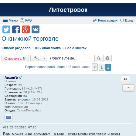
Литостровок
Меню
FAQ
Регистрация
Вход
О книжной торговле
Список разделов
Книжная полка
Всё о книгах
Ответить
1
2
Первое новое сообщение
• 23 сообщения
АрхивЪ
Ответи
Новичок
Возраст:
59
−
Репутация:
87 (+134/−47)
Лояльность:
28 (+49/−21)
Сообщения:
54
Зарегистрирован:
10.08.2018
С нами:
7 лет 11 месяцев
Имя:
Александр
Откуда:
Санкт-Петербург
Отправить личное сообщение
#21
23.05.2020, 07:26
Вам может и не аргумент , а мне , всем моим коллегам и всем