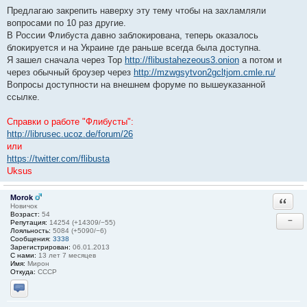
Предлагаю закрепить наверху эту тему чтобы на захламляли
вопросами по 10 раз другие.
В России Флибуста давно заблокирована, теперь оказалось
блокируется и на Украине где раньше всегда была доступна.
Я зашел сначала через Тор
http://flibustahezeous3.onion
а потом и
через обычный броузер через
http://mzwgsytvon2gcltjom.cmle.ru/
Вопросы доступности на внешнем форуме по вышеуказанной
ссылке.
Справки о работе "Флибусты":
http://librusec.ucoz.de/forum/26
или
https://twitter.com/flibusta
Uksus
Morok
Ответи
Новичок
Возраст:
54
−
Репутация:
14254 (+14309/−55)
Лояльность:
5084 (+5090/−6)
Сообщения:
3338
Зарегистрирован:
06.01.2013
С нами:
13 лет 7 месяцев
Имя:
Мирон
Откуда:
СССР
Отправить личное сообщение