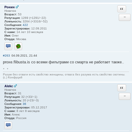
Ронин
Ответи
Новичок
Возраст:
53
−
Репутация:
1269 (+1291/−22)
Лояльность:
3264 (+3316/−52)
Сообщения:
422
Зарегистрирован:
12.09.2011
С нами:
14 лет 10 месяцев
Имя:
Олег
Откуда:
Москва
Отправить личное сообщение
ICQ
#263
04.09.2021, 21:44
proxe.flibusta.is со всеми фильтрами со смарта не работает также..
。。
Разум без отваги есть свойство женщины, отвага без разума есть свойство скотины.
(с.) Конфуций
Alekc
Ответи
Новичок
Возраст:
31
−
Репутация:
32 (+33/−1)
Лояльность:
20 (+23/−3)
Сообщения:
36
Зарегистрирован:
05.12.2017
С нами:
8 лет 8 месяцев
Имя:
Алекс
Откуда:
Россия
Отправить личное сообщение