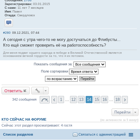
Сообщения:
2706
Зарегистрирован:
03.01.2015
С нами:
11 лет 7 месяцев
Имя:
Павел
Откуда:
Свердловск
Отправить личное сообщение
#280
09.12.2021, 07:44
А сегодня с утра чего-то не могу достучаться до Флибусты...
Кто ещё сможет проверить её на работоспособность?
Для меня подвиг нашего народа в победе в Великой Отечественной является
основанием вечной гордости за то, что я их потомок.
Показать сообщения за:
Поле сортировки
Ответить
1
…
12
13
14
15
16
…
18
342 сообщения
Перейти
КТО СЕЙЧАС НА ФОРУМЕ
(по активности за 5 минут)
Сейчас этот раздел просматривают: 4 гостя
Список разделов
Связаться с администрацией