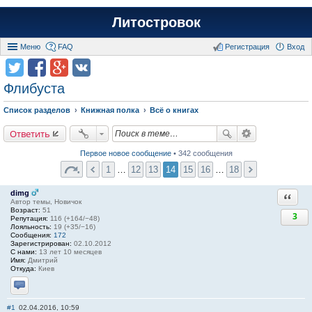
Литостровок
Меню
FAQ
Регистрация
Вход
Флибуста
Список разделов
Книжная полка
Всё о книгах
Ответить
Первое новое сообщение
• 342 сообщения
1
…
12
13
14
15
16
…
18
dimg
Ответи
Автор темы, Новичок
Возраст:
51
3
Репутация:
116 (+164/−48)
Лояльность:
19 (+35/−16)
Сообщения:
172
Зарегистрирован:
02.10.2012
С нами:
13 лет 10 месяцев
Имя:
Дмитрий
Откуда:
Киев
Отправить личное сообщение
#1
02.04.2016, 10:59