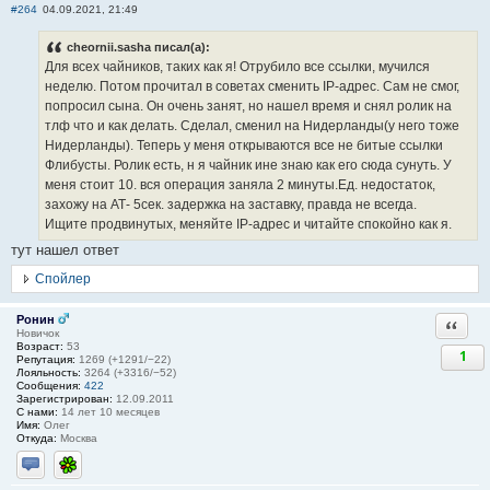
#264
04.09.2021, 21:49
cheornii.sasha писал(а):
Для всех чайников, таких как я! Отрубило все ссылки, мучился
неделю. Потом прочитал в советах сменить IP-адрес. Сам не смог,
попросил сына. Он очень занят, но нашел время и снял ролик на
тлф что и как делать. Сделал, сменил на Нидерланды(у него тоже
Нидерланды). Теперь у меня открываются все не битые ссылки
Флибусты. Ролик есть, н я чайник ине знаю как его сюда сунуть. У
меня стоит 10. вся операция заняла 2 минуты.Ед. недостаток,
захожу на АТ- 5сек. задержка на заставку, правда не всегда.
Ищите продвинутых, меняйте IP-адрес и читайте спокойно как я.
тут нашел ответ
Спойлер
Ронин
Ответи
Новичок
Возраст:
53
1
Репутация:
1269 (+1291/−22)
Лояльность:
3264 (+3316/−52)
Сообщения:
422
Зарегистрирован:
12.09.2011
С нами:
14 лет 10 месяцев
Имя:
Олег
Откуда:
Москва
Отправить личное сообщение
ICQ