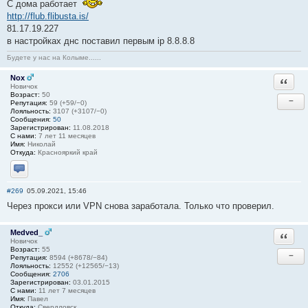
С дома работает
http://flub.flibusta.is/
81.17.19.227
в настройках днс поставил первым ip 8.8.8.8
Будете у нас на Колыме......
Nox
Ответи
Новичок
Возраст:
50
−
Репутация:
59 (+59/−0)
Лояльность:
3107 (+3107/−0)
Сообщения:
50
Зарегистрирован:
11.08.2018
С нами:
7 лет 11 месяцев
Имя:
Николай
Откуда:
Краснояркий край
Отправить личное сообщение
#269
05.09.2021, 15:46
Через прокси или VPN снова заработала. Только что проверил.
Medved_
Ответи
Новичок
Возраст:
55
−
Репутация:
8594 (+8678/−84)
Лояльность:
12552 (+12565/−13)
Сообщения:
2706
Зарегистрирован:
03.01.2015
С нами:
11 лет 7 месяцев
Имя:
Павел
Откуда:
Свердловск