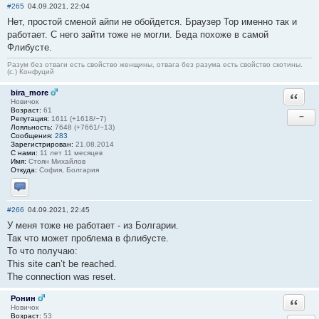
#265
04.09.2021, 22:04
Нет, простой сменой айпи не обойдется. Браузер Тор именно так и
работает. С него зайти тоже не могли. Беда похоже в самой
Флибусте.
Разум без отваги есть свойство женщины, отвага без разума есть свойство скотины.
(с.) Конфуций
bira_more
Ответи
Новичок
Возраст:
61
−
Репутация:
1611 (+1618/−7)
Лояльность:
7648 (+7661/−13)
Сообщения:
283
Зарегистрирован:
21.08.2014
С нами:
11 лет 11 месяцев
Имя:
Стоян Михайлов
Откуда:
София, Болгария
Отправить личное сообщение
#266
04.09.2021, 22:45
У меня тоже не работает - из Болгарии.
Так что может проблема в флибусте.
То что получаю:
This site can’t be reached.
The connection was reset.
Ронин
Ответи
Новичок
Возраст:
53