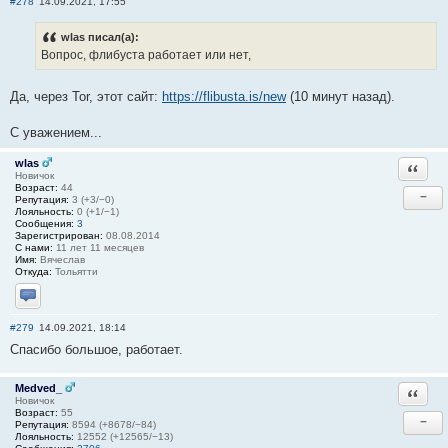
#278
14.09.2021, 17:55
wlas писал(а):
Вопрос, флибуста работает или нет,
Да, через Tor, этот сайт:
https://flibusta.is/new
(10 минут назад).
С уважением...
wlas
Ответи
Новичок
Возраст:
44
−
Репутация:
3 (+3/−0)
Лояльность:
0 (+1/−1)
Сообщения:
3
Зарегистрирован:
08.08.2014
С нами:
11 лет 11 месяцев
Имя:
Вячеслав
Откуда:
Тольятти
Отправить личное сообщение
#279
14.09.2021, 18:14
Спасибо большое, работает.
Medved_
Ответи
Новичок
Возраст:
55
−
Репутация:
8594 (+8678/−84)
Лояльность:
12552 (+12565/−13)