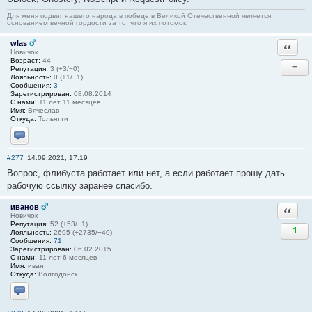
Для меня подвиг нашего народа в победе в Великой Отечественной является
основанием вечной гордости за то, что я их потомок.
wlas
Ответи
Новичок
Возраст:
44
−
Репутация:
3 (+3/−0)
Лояльность:
0 (+1/−1)
Сообщения:
3
Зарегистрирован:
08.08.2014
С нами:
11 лет 11 месяцев
Имя:
Вячеслав
Откуда:
Тольятти
Отправить личное сообщение
#277
14.09.2021, 17:19
Вопрос, флибуста работает или нет, а если работает прошу дать
рабочую ссылку заранее спасибо.
иванов
Ответи
Новичок
Репутация:
52 (+53/−1)
1
Лояльность:
2695 (+2735/−40)
Сообщения:
71
Зарегистрирован:
06.02.2015
С нами:
11 лет 6 месяцев
Имя:
иван
Откуда:
Волгодонск
Отправить личное сообщение