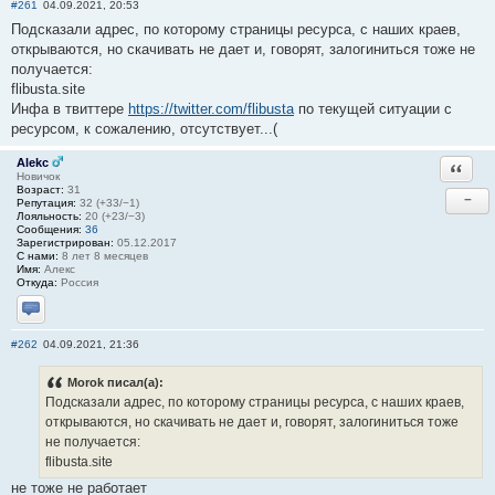
#261
04.09.2021, 20:53
Подсказали адрес, по которому страницы ресурса, с наших краев,
открываются, но скачивать не дает и, говорят, залогиниться тоже не
получается:
flibusta.site
Инфа в твиттере
https://twitter.com/flibusta
по текущей ситуации с
ресурсом, к сожалению, отсутствует...(
Alekc
Ответи
Новичок
Возраст:
31
−
Репутация:
32 (+33/−1)
Лояльность:
20 (+23/−3)
Сообщения:
36
Зарегистрирован:
05.12.2017
С нами:
8 лет 8 месяцев
Имя:
Алекс
Откуда:
Россия
Отправить личное сообщение
#262
04.09.2021, 21:36
Morok писал(а):
Подсказали адрес, по которому страницы ресурса, с наших краев,
открываются, но скачивать не дает и, говорят, залогиниться тоже
не получается:
flibusta.site
не тоже не работает