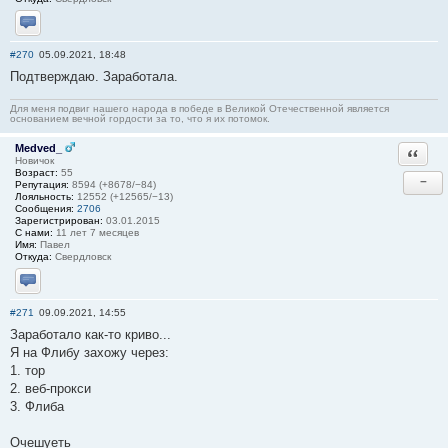
Отправить личное сообщение
#270
05.09.2021, 18:48
Подтверждаю. Заработала.
Для меня подвиг нашего народа в победе в Великой Отечественной является
основанием вечной гордости за то, что я их потомок.
Medved_
Ответи
Новичок
Возраст:
55
−
Репутация:
8594 (+8678/−84)
Лояльность:
12552 (+12565/−13)
Сообщения:
2706
Зарегистрирован:
03.01.2015
С нами:
11 лет 7 месяцев
Имя:
Павел
Откуда:
Свердловск
Отправить личное сообщение
#271
09.09.2021, 14:55
Заработало как-то криво...
Я на Флибу захожу через:
1. тор
2. веб-прокси
3. Флиба
Очешуеть