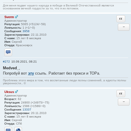
Для меня подвиг нашего народа в победе в Великой Отечественной является
основанием вечной гордости за то, что я их потомок.
Sverm
Ответи
Администратор
Репутация:
5065 (+5124/−59)
−
Лояльность:
1 (+1/−0)
Сообщения:
3958
Зарегистрирован:
22.11.2010
С нами:
15 лет 8 месяцев
Имя:
Сергей
Откуда:
Красноярск
Отправить личное сообщение
#272
10.09.2021, 08:21
Medved_
,
Попробуй вот
эту
ссыль. Работает без прокси и ТОРа.
Проблема этого мира в том, что воспитанные люди полны сомнений, а идиоты полны
уверенности.. ©
Uksus
Ответи
Администратор
Возраст:
62
−
Репутация:
24900 (+24975/−75)
Лояльность:
1586 (+1586/−0)
Сообщения:
13337
Зарегистрирован:
20.11.2010
С нами:
15 лет 8 месяцев
Имя:
Сергей
Откуда:
СПб