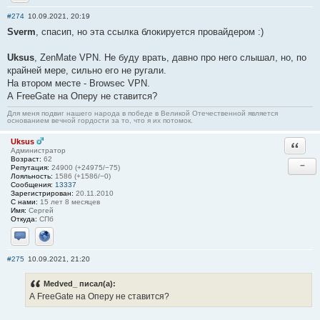
Отправить личное сообщение
#274
10.09.2021, 20:19
Sverm
, спасип, но эта ссылка блокируется провайдером :)
Uksus
, ZenMate VPN. Не буду врать, давно про него слышал, но, по
крайней мере, сильно его не ругали.
На втором месте - Browsec VPN.
А FreeGate на Оперу не ставится?
Для меня подвиг нашего народа в победе в Великой Отечественной является
основанием вечной гордости за то, что я их потомок.
Uksus
Ответи
Администратор
Возраст:
62
−
Репутация:
24900 (+24975/−75)
Лояльность:
1586 (+1586/−0)
Сообщения:
13337
Зарегистрирован:
20.11.2010
С нами:
15 лет 8 месяцев
Имя:
Сергей
Откуда:
СПб
Отправить личное сообщение
Сайт
#275
10.09.2021, 21:20
Medved_ писал(а):
А FreeGate на Оперу не ставится?