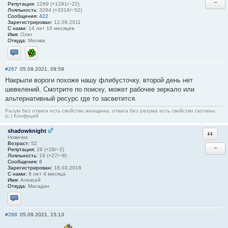
−
Репутация:
1269 (+1291/−22)
Лояльность:
3264 (+3316/−52)
Сообщения:
422
Зарегистрирован:
12.09.2011
С нами:
14 лет 10 месяцев
Имя:
Олег
Откуда:
Москва
Отправить личное сообщение
ICQ
#267
05.09.2021, 09:59
Накрыли вороги похоже нашу флибусточку, второй день нет
шевелений. Смотрите по поиску, может рабочее зеркало или
альтернативный ресурс где то засветится.
Разум без отваги есть свойство женщины, отвага без разума есть свойство скотины.
(с.) Конфуций
shadowknight
Ответи
Новичок
Возраст:
52
−
Репутация:
26 (+28/−2)
Лояльность:
19 (+27/−8)
Сообщения:
6
Зарегистрирован:
18.03.2018
С нами:
8 лет 4 месяца
Имя:
Алексей
Откуда:
Магадан
Отправить личное сообщение
#268
05.09.2021, 15:13