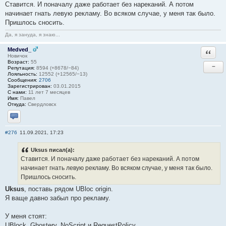
Ставится. И поначалу даже работает без нареканий. А потом
начинает гнать левую рекламу. Во всяком случае, у меня так было.
Пришлось сносить.
Да, я зануда, я знаю...
Medved_
Ответи
Новичок
Возраст:
55
−
Репутация:
8594 (+8678/−84)
Лояльность:
12552 (+12565/−13)
Сообщения:
2706
Зарегистрирован:
03.01.2015
С нами:
11 лет 7 месяцев
Имя:
Павел
Откуда:
Свердловск
Отправить личное сообщение
#276
11.09.2021, 17:23
Uksus писал(а):
Ставится. И поначалу даже работает без нареканий. А потом
начинает гнать левую рекламу. Во всяком случае, у меня так было.
Пришлось сносить.
Uksus
, поставь рядом UBloc origin.
Я ваще давно забыл про рекламу.
У меня стоят:
UBlock, Ghostery, NoScript и RequestPolicy.