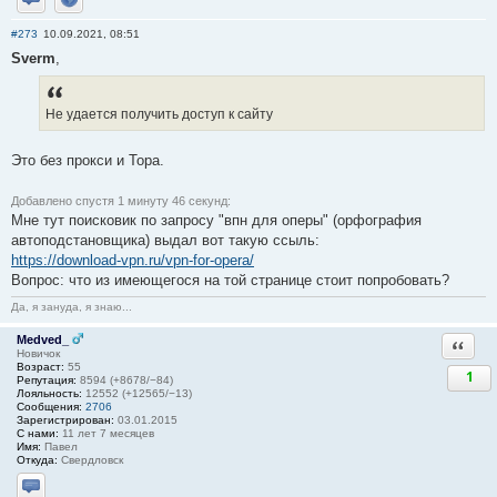
Отправить личное сообщение
Сайт
#273
10.09.2021, 08:51
Sverm
,
Не удается получить доступ к сайту
Это без прокси и Тора.
Добавлено спустя 1 минуту 46 секунд:
Мне тут поисковик по запросу "впн для оперы" (орфография
автоподстановщика) выдал вот такую ссыль:
https://download-vpn.ru/vpn-for-opera/
Вопрос: что из имеющегося на той странице стоит попробовать?
Да, я зануда, я знаю...
Medved_
Ответи
Новичок
Возраст:
55
1
Репутация:
8594 (+8678/−84)
Лояльность:
12552 (+12565/−13)
Сообщения:
2706
Зарегистрирован:
03.01.2015
С нами:
11 лет 7 месяцев
Имя:
Павел
Откуда:
Свердловск