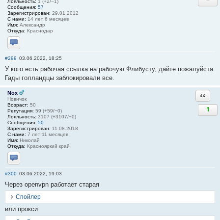
Лояльность:
1 (+2/−1)
Сообщения:
57
Зарегистрирован:
29.01.2012
С нами:
14 лет 6 месяцев
Имя:
Александр
Откуда:
Краснодар
Отправить личное сообщение
#299
03.06.2022, 18:25
У кого есть рабочая ссылка на рабочую Флибусту, дайте пожалуйста.
Гады голландцы заблокировали все.
Nox
Ответи
Новичок
Возраст:
50
1
Репутация:
59 (+59/−0)
Лояльность:
3107 (+3107/−0)
Сообщения:
50
Зарегистрирован:
11.08.2018
С нами:
7 лет 11 месяцев
Имя:
Николай
Откуда:
Краснояркий край
Отправить личное сообщение
#300
03.06.2022, 19:03
Через openvpn работает старая
Спойлер
или прокси