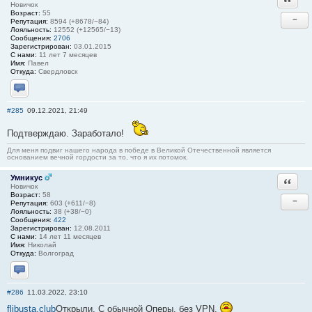
Новичок
Возраст:
55
−
Репутация:
8594 (+8678/−84)
Лояльность:
12552 (+12565/−13)
Сообщения:
2706
Зарегистрирован:
03.01.2015
С нами:
11 лет 7 месяцев
Имя:
Павел
Откуда:
Свердловск
Отправить личное сообщение
#285
09.12.2021, 21:49
Подтверждаю. Заработало!
Для меня подвиг нашего народа в победе в Великой Отечественной является
основанием вечной гордости за то, что я их потомок.
Умникус
Ответи
Новичок
Возраст:
58
−
Репутация:
603 (+611/−8)
Лояльность:
38 (+38/−0)
Сообщения:
422
Зарегистрирован:
12.08.2011
С нами:
14 лет 11 месяцев
Имя:
Николай
Откуда:
Волгоград
Отправить личное сообщение
#286
11.03.2022, 23:10
flibusta.club
Открыли. С обычной Оперы, без VPN.