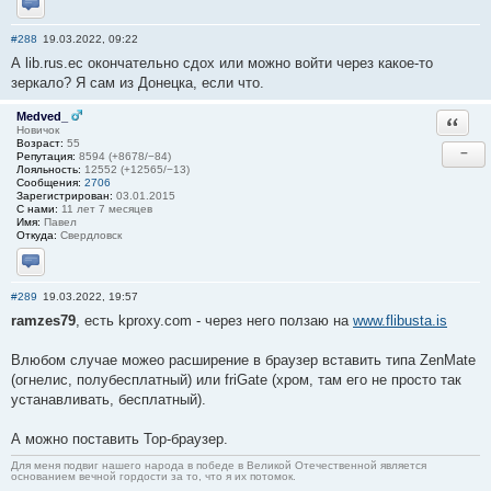
Отправить личное сообщение
#288
19.03.2022, 09:22
А lib.rus.ec окончательно сдох или можно войти через какое-то
зеркало? Я сам из Донецка, если что.
Medved_
Ответи
Новичок
Возраст:
55
−
Репутация:
8594 (+8678/−84)
Лояльность:
12552 (+12565/−13)
Сообщения:
2706
Зарегистрирован:
03.01.2015
С нами:
11 лет 7 месяцев
Имя:
Павел
Откуда:
Свердловск
Отправить личное сообщение
#289
19.03.2022, 19:57
ramzes79
, есть kproxy.com - через него ползаю на
www.flibusta.is
Влюбом случае можео расширение в браузер вставить типа ZenMate
(огнелис, полубесплатный) или friGate (хром, там его не просто так
устанавливать, бесплатный).
А можно поставить Тор-браузер.
Для меня подвиг нашего народа в победе в Великой Отечественной является
основанием вечной гордости за то, что я их потомок.