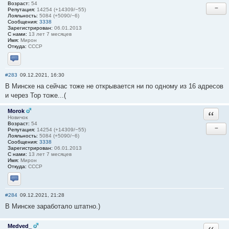
Возраст:
54
−
Репутация:
14254 (+14309/−55)
Лояльность:
5084 (+5090/−6)
Сообщения:
3338
Зарегистрирован:
06.01.2013
С нами:
13 лет 7 месяцев
Имя:
Мирон
Откуда:
СССР
Отправить личное сообщение
#283
09.12.2021, 16:30
В Минске на сейчас тоже не открывается ни по одному из 16 адресов
и через Тор тоже...(
Morok
Ответи
Новичок
Возраст:
54
−
Репутация:
14254 (+14309/−55)
Лояльность:
5084 (+5090/−6)
Сообщения:
3338
Зарегистрирован:
06.01.2013
С нами:
13 лет 7 месяцев
Имя:
Мирон
Откуда:
СССР
Отправить личное сообщение
#284
09.12.2021, 21:28
В Минске заработало штатно.)
Medved_
Ответи