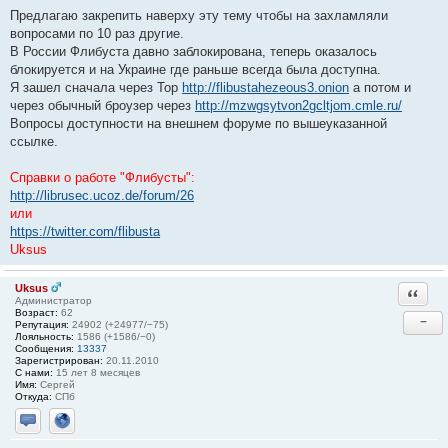
Предлагаю закрепить наверху эту тему чтобы на захламляли
вопросами по 10 раз другие.
В России Флибуста давно заблокирована, теперь оказалось
блокируется и на Украине где раньше всегда была доступна.
Я зашел сначала через Тор
http://flibustahezeous3.onion
а потом и
через обычный броузер через
http://mzwgsytvon2gcltjom.cmle.ru/
Вопросы доступности на внешнем форуме по вышеуказанной
ссылке.
Справки о работе "Флибусты":
http://librusec.ucoz.de/forum/26
или
https://twitter.com/flibusta
Uksus
Uksus
Ответи
Администратор
Возраст:
62
−
Репутация:
24902 (+24977/−75)
Лояльность:
1586 (+1586/−0)
Сообщения:
13337
Зарегистрирован:
20.11.2010
С нами:
15 лет 8 месяцев
Имя:
Сергей
Откуда:
СПб
Отправить личное сообщение
Сайт