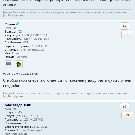
обычно.
Разум без отваги есть свойство женщины, отвага без разума есть свойство скотины.
(с.) Конфуций
Ронин
Ответи
Новичок
Возраст:
53
−
Репутация:
1269 (+1291/−22)
Лояльность:
3264 (+3316/−52)
Сообщения:
422
Зарегистрирован:
12.09.2011
С нами:
14 лет 10 месяцев
Имя:
Олег
Откуда:
Москва
Отправить личное сообщение
ICQ
#295
30.04.2022, 15:05
С мобильной оперы включается по прежнему пару раз в сутки, очень
неудобно.
Разум без отваги есть свойство женщины, отвага без разума есть свойство скотины.
(с.) Конфуций
Александр 1980
Ответи
Новичок
Возраст:
45
-1
Репутация:
14 (+15/−1)
Лояльность:
129 (+138/−9)
Сообщения:
11
Зарегистрирован:
16.11.2011
С нами:
14 лет 8 месяцев
Имя:
Александр