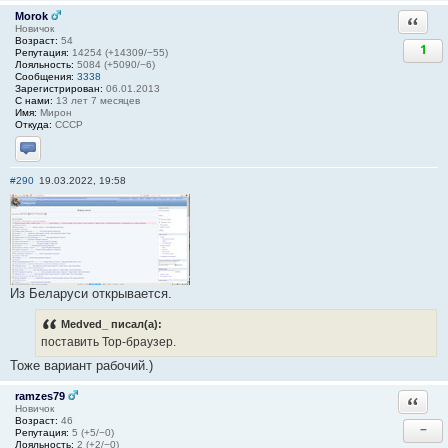
Morok
Ответи
Новичок
Возраст:
54
1
Репутация:
14254 (+14309/−55)
Лояльность:
5084 (+5090/−6)
Сообщения:
3338
Зарегистрирован:
06.01.2013
С нами:
13 лет 7 месяцев
Имя:
Мирон
Откуда:
СССР
Отправить личное сообщение
#290
19.03.2022, 19:58
Из Беларуси открывается.
Medved_ писал(а):
поставить Тор-браузер.
Тоже вариант рабочий.)
ramzes79
Ответи
Новичок
Возраст:
46
−
Репутация:
5 (+5/−0)
Лояльность:
2 (+2/−0)