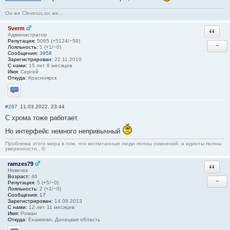
Он же Cleverus,он же...
Sverm
Ответи
Администратор
Репутация:
5065 (+5124/−59)
−
Лояльность:
1 (+1/−0)
Сообщения:
3958
Зарегистрирован:
22.11.2010
С нами:
15 лет 8 месяцев
Имя:
Сергей
Откуда:
Красноярск
Отправить личное сообщение
#287
11.03.2022, 23:44
С хрома тоже работает.
Но интерфейс немного непривычный
Проблема этого мира в том, что воспитанные люди полны сомнений, а идиоты полны
уверенности.. ©
ramzes79
Ответи
Новичок
Возраст:
46
−
Репутация:
5 (+5/−0)
Лояльность:
2 (+2/−0)
Сообщения:
17
Зарегистрирован:
14.08.2013
С нами:
12 лет 11 месяцев
Имя:
Роман
Откуда:
Енакиево, Донецкая область