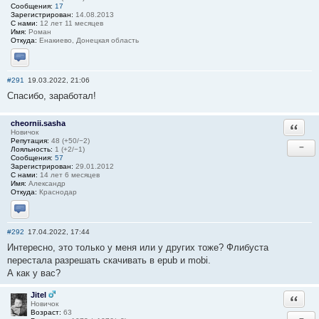
Сообщения:
17
Зарегистрирован:
14.08.2013
С нами:
12 лет 11 месяцев
Имя:
Роман
Откуда:
Енакиево, Донецкая область
Отправить личное сообщение
#291
19.03.2022, 21:06
Спасибо, заработал!
cheornii.sasha
Ответи
Новичок
Репутация:
48 (+50/−2)
−
Лояльность:
1 (+2/−1)
Сообщения:
57
Зарегистрирован:
29.01.2012
С нами:
14 лет 6 месяцев
Имя:
Александр
Откуда:
Краснодар
Отправить личное сообщение
#292
17.04.2022, 17:44
Интересно, это только у меня или у других тоже? Флибуста
перестала разрешать скачивать в epub и mobi.
А как у вас?
Jitel
Ответи
Новичок
Возраст:
63
−