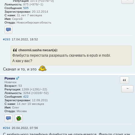
Репутация:
1073 (+1076/−3)
Лояльность:
975 (+976/−1)
Сообщения:
505
Зарегистрирован:
20.12.2014
С нами:
11 лет 7 месяцев
Имя:
Сергей
Откуда:
Новосибирская область
Отправить личное сообщение
#293
17.04.2022, 18:52
cheornii.sasha писал(а):
Флибуста перестала разрешать скачивать в epub и mobi.
А как у вас?
Скачал и то, и это
Ронин
Ответи
Новичок
Возраст:
53
−
Репутация:
1269 (+1291/−22)
Лояльность:
3264 (+3316/−52)
Сообщения:
422
Зарегистрирован:
12.09.2011
С нами:
14 лет 10 месяцев
Имя:
Олег
Откуда:
Москва
Отправить личное сообщение
ICQ
#294
20.04.2022, 07:56
С мобильного телефона флибуста не открывается. Фильтр стоит как