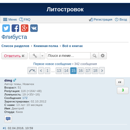
Литостровок
Меню
FAQ
Регистрация
Вход
Флибуста
Список разделов
Книжная полка
Всё о книгах
Ответить
Первое новое сообщение
• 342 сообщения
1
…
13
14
15
16
17
18
dimg
Ответи
Автор темы, Новичок
Возраст:
51
3
Репутация:
116 (+164/−48)
Лояльность:
19 (+35/−16)
Сообщения:
172
Зарегистрирован:
02.10.2012
С нами:
13 лет 10 месяцев
Имя:
Дмитрий
Откуда:
Киев
Отправить личное сообщение
#1
02.04.2016, 10:59