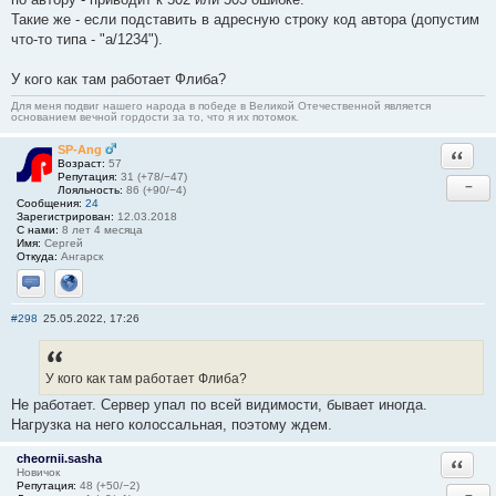
Такие же - если подставить в адресную строку код автора (допустим
что-то типа - "a/1234").
У кого как там работает Флиба?
Для меня подвиг нашего народа в победе в Великой Отечественной является
основанием вечной гордости за то, что я их потомок.
SP-Ang
Ответи
Возраст:
57
Репутация:
31 (+78/−47)
−
Лояльность:
86 (+90/−4)
Сообщения:
24
Зарегистрирован:
12.03.2018
С нами:
8 лет 4 месяца
Имя:
Сергей
Откуда:
Ангарск
Отправить личное сообщение
Сайт
#298
25.05.2022, 17:26
У кого как там работает Флиба?
Не работает. Сервер упал по всей видимости, бывает иногда.
Нагрузка на него колоссальная, поэтому ждем.
cheornii.sasha
Ответи
Новичок
Репутация:
48 (+50/−2)
−