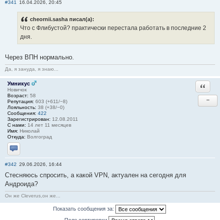
#341
16.04.2026, 20:45
cheornii.sasha писал(а):
Что с Флибустой? практически перестала работать в последние 2
дня.
Через ВПН нормально.
Да, я зануда, я знаю...
Умникус
Ответи
Новичок
Возраст:
58
−
Репутация:
603 (+611/−8)
Лояльность:
38 (+38/−0)
Сообщения:
422
Зарегистрирован:
12.08.2011
С нами:
14 лет 11 месяцев
Имя:
Николай
Откуда:
Волгоград
Отправить личное сообщение
#342
29.06.2026, 16:44
Стесняюсь спросить, а какой VPN, актуален на сегодня для
Андроида?
Он же Cleverus,он же...
Показать сообщения за: