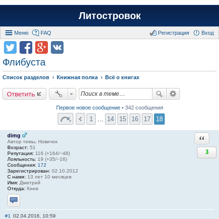
Литостровок
Меню
FAQ
Регистрация
Вход
Флибуста
Список разделов
Книжная полка
Всё о книгах
Ответить
Первое новое сообщение
• 342 сообщения
1
…
14
15
16
17
18
dimg
Ответи
Автор темы, Новичок
Возраст:
51
3
Репутация:
116 (+164/−48)
Лояльность:
19 (+35/−16)
Сообщения:
172
Зарегистрирован:
02.10.2012
С нами:
13 лет 10 месяцев
Имя:
Дмитрий
Откуда:
Киев
Отправить личное сообщение
#1
02.04.2016, 10:59