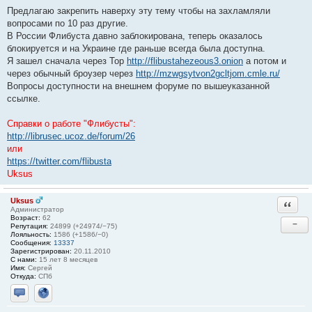
Предлагаю закрепить наверху эту тему чтобы на захламляли
вопросами по 10 раз другие.
В России Флибуста давно заблокирована, теперь оказалось
блокируется и на Украине где раньше всегда была доступна.
Я зашел сначала через Тор
http://flibustahezeous3.onion
а потом и
через обычный броузер через
http://mzwgsytvon2gcltjom.cmle.ru/
Вопросы доступности на внешнем форуме по вышеуказанной
ссылке.
Справки о работе "Флибусты":
http://librusec.ucoz.de/forum/26
или
https://twitter.com/flibusta
Uksus
Uksus
Ответи
Администратор
Возраст:
62
−
Репутация:
24899 (+24974/−75)
Лояльность:
1586 (+1586/−0)
Сообщения:
13337
Зарегистрирован:
20.11.2010
С нами:
15 лет 8 месяцев
Имя:
Сергей
Откуда:
СПб
Отправить личное сообщение
Сайт