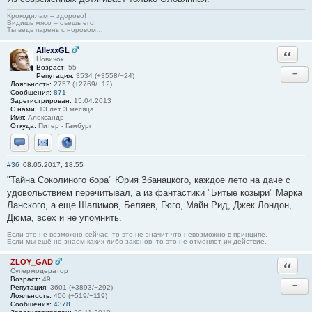
Крокодилам – здорово!
Видишь мясо – съешь его!
Ты ведь парень с норовом…
AllexxGL
Ответи
Новичок
Возраст:
55
−
Репутация:
3534 (+3558/−24)
Лояльность:
2757 (+2769/−12)
Сообщения:
871
Зарегистрирован:
15.04.2013
С нами:
13 лет 3 месяца
Имя:
Александр
Откуда:
Питер - Гамбург
Отправить личное сообщение
Отправить email
Сайт
#36
08.05.2017, 18:55
"Тайна Соколиного бора" Юрия Збанацкого, каждое лето на даче с
удовольствием перечитывал, а из фантастики "Битые козыри" Марка
Ланского, а еще Шалимов, Беляев, Гюго, Майн Рид, Джек Лондон,
Дюма, всех и не упомнить.
Если это не возможно сейчас, то это не значит что невозможно в принципе.
Если мы ещё не знаем каких либо законов, то это не отменяет их действие.
ZLOY_GAD
Ответи
Супермодератор
Возраст:
49
−
Репутация:
3601 (+3893/−292)
Лояльность:
400 (+519/−119)
Сообщения:
4378