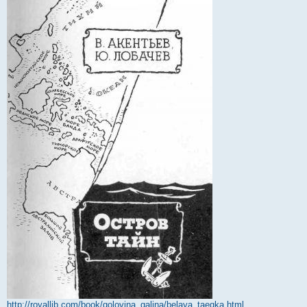
http://royallib.com/book/golovina_galina/belaya_taegka.html