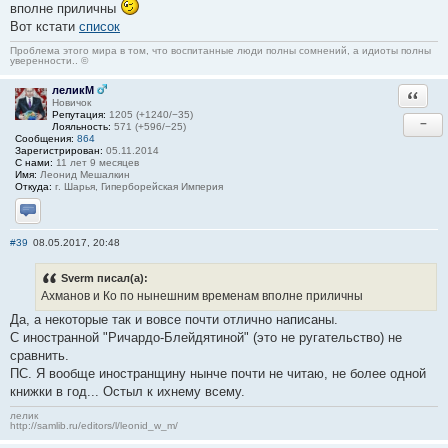
вполне приличны
Вот кстати
список
Проблема этого мира в том, что воспитанные люди полны сомнений, а идиоты полны
уверенности.. ©
леликМ
Ответи
Новичок
Репутация:
1205 (+1240/−35)
−
Лояльность:
571 (+596/−25)
Сообщения:
864
Зарегистрирован:
05.11.2014
С нами:
11 лет 9 месяцев
Имя:
Леонид Мешалкин
Откуда:
г. Шарья, Гиперборейская Империя
Отправить личное сообщение
#39
08.05.2017, 20:48
Sverm писал(а):
Ахманов и Ко по нынешним временам вполне приличны
Да, а некоторые так и вовсе почти отлично написаны.
С иностранной "Ричардо-Блейдятиной" (это не ругательство) не
сравнить.
ПС. Я вообще иностранщину нынче почти не читаю, не более одной
книжки в год... Остыл к ихнему всему.
лелик
http://samlib.ru/editors/l/leonid_w_m/