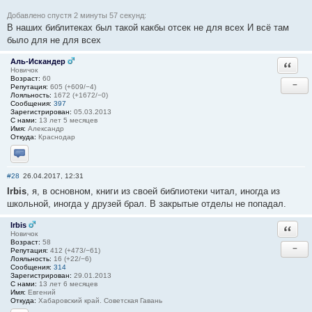
Добавлено спустя 2 минуты 57 секунд:
В наших библитеках был такой какбы отсек не для всех И всё там
было для не для всех
Аль-Искандер
Ответи
Новичок
Возраст:
60
−
Репутация:
605 (+609/−4)
Лояльность:
1672 (+1672/−0)
Сообщения:
397
Зарегистрирован:
05.03.2013
С нами:
13 лет 5 месяцев
Имя:
Александр
Откуда:
Краснодар
Отправить личное сообщение
#28
26.04.2017, 12:31
Irbis
, я, в основном, книги из своей библиотеки читал, иногда из
школьной, иногда у друзей брал. В закрытые отделы не попадал.
Irbis
Ответи
Новичок
Возраст:
58
−
Репутация:
412 (+473/−61)
Лояльность:
16 (+22/−6)
Сообщения:
314
Зарегистрирован:
29.01.2013
С нами:
13 лет 6 месяцев
Имя:
Евгений
Откуда:
Хабаровский край. Советская Гавань