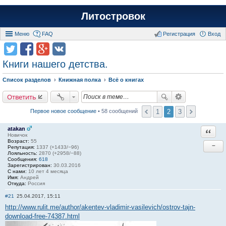
Литостровок
Меню
FAQ
Регистрация
Вход
Книги нашего детства.
Список разделов
Книжная полка
Всё о книгах
Ответить
1
2
3
Первое новое сообщение
• 58 сообщений
atakan
Ответи
Новичок
Возраст:
55
−
Репутация:
1337 (+1433/−96)
Лояльность:
2870 (+2958/−88)
Сообщения:
618
Зарегистрирован:
30.03.2016
С нами:
10 лет 4 месяца
Имя:
Андрей
Откуда:
Россия
#21
25.04.2017, 15:11
http://www.rulit.me/author/akentev-vladimir-vasilevich/ostrov-tajn-
download-free-74387.html