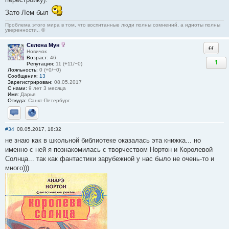
Зато Лем был
Проблема этого мира в том, что воспитанные люди полны сомнений, а идиоты полны
уверенности.. ©
Селена Мун
Ответи
Новичок
Возраст:
46
1
Репутация:
11 (+11/−0)
Лояльность:
0 (+0/−0)
Сообщения:
13
Зарегистрирован:
08.05.2017
С нами:
9 лет 3 месяца
Имя:
Дарья
Откуда:
Санкт-Петербург
Отправить личное сообщение
Сайт
#34
08.05.2017, 18:32
не знаю как в школьной библиотеке оказалась эта книжка... но
именно с ней я познакомилась с творчеством Нортон и Королевой
Солнца... так как фантастики зарубежной у нас было не очень-то и
много)))