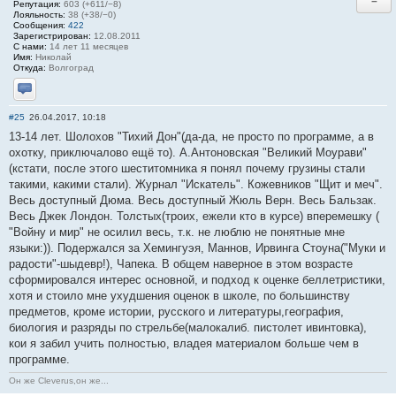
−
Репутация:
603 (+611/−8)
Лояльность:
38 (+38/−0)
Сообщения:
422
Зарегистрирован:
12.08.2011
С нами:
14 лет 11 месяцев
Имя:
Николай
Откуда:
Волгоград
Отправить личное сообщение
#25
26.04.2017, 10:18
13-14 лет. Шолохов "Тихий Дон"(да-да, не просто по программе, а в
охотку, приключалово ещё то). А.Антоновская "Великий Моурави"
(кстати, после этого шеститомника я понял почему грузины стали
такими, какими стали). Журнал "Искатель". Кожевников "Щит и меч".
Весь доступный Дюма. Весь доступный Жюль Верн. Весь Бальзак.
Весь Джек Лондон. Толстых(троих, ежели кто в курсе) вперемешку (
"Войну и мир" не осилил весь, т.к. не люблю не понятные мне
языки:)). Подержался за Хемингуэя, Маннов, Ирвинга Стоуна("Муки и
радости"-шыдевр!), Чапека. В общем наверное в этом возрасте
сформировался интерес основной, и подход к оценке беллетристики,
хотя и стоило мне ухудшения оценок в школе, по большинству
предметов, кроме истории, русского и литературы,география,
биология и разряды по стрельбе(малокалиб. пистолет ивинтовка),
кои я забил учить полностью, владея материалом больше чем в
программе.
Он же Cleverus,он же...