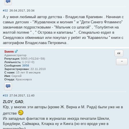
Отправить личное сообщение
#32
26.04.2017, 20:34
А у меня любимый автор детства - Владислав Крапивин . Начиная с
самых детских - "Журавленок и молния " и "Дети Синего Фламинго"
заканчивая подростковыми - "Мальчик со шпагой" , "Голубятня на
желтой поляне " , " Острова и капитаны '' . Специально ездил в
Свердловск обменивал или покупал у ребят из ''Каравеллы '' книги с
автографом Владислава Петровича .
Sverm
Ответи
Администратор
Репутация:
5065 (+5124/−59)
−
Лояльность:
1 (+1/−0)
Сообщения:
3958
Зарегистрирован:
22.11.2010
С нами:
15 лет 8 месяцев
Имя:
Сергей
Откуда:
Красноярск
Отправить личное сообщение
#33
27.04.2017, 11:40
ZLOY_GAD
,
Юр, у многих эти авторы (кроме Ж. Верна и М. Рида) были уже не в
детстве
Из западных фантастов в журналах иногда печатали Шекли,
Бредбери, Саймарка, Кларка ну и Кинга (но его вроде уже в
перестройку).