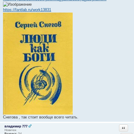
https://fantlab.ru/work13831
Снегова , так стоит вообще всего читать.
владимир 777
Ответи
Новичок
Возраст:
54