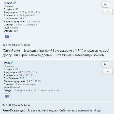
rex751
Ответи
Новичок
Возраст:
47
1
Репутация:
1628 (+1650/−22)
Лояльность:
943 (+945/−2)
Сообщения:
187
Зарегистрирован:
12.08.2011
С нами:
14 лет 11 месяцев
Имя:
Федор
Откуда:
ДНР
Отправить личное сообщение
#26
26.04.2017, 12:00
"Синий луч" - Володин Григорий Григорьевич , "ГЧ"(генератор чудес) -
Долгушин Юрий Александрович, "Отважные"- Александр Воинов
Irbis
Ответи
Новичок
Возраст:
58
−
Репутация:
412 (+473/−61)
Лояльность:
16 (+22/−6)
Сообщения:
314
Зарегистрирован:
29.01.2013
С нами:
13 лет 6 месяцев
Имя:
Евгений
Откуда:
Хабаровский край. Советская Гавань
Отправить личное сообщение
#27
26.04.2017, 12:13
Аль-Искандер
, А вы закртый отдел библиотеки асилили? Я да