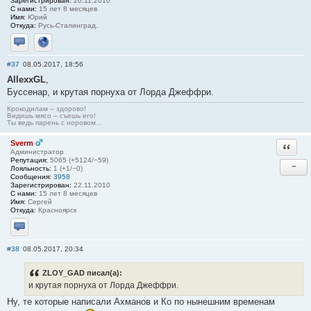
Зарегистрирован:
20.11.2010
С нами:
15 лет 8 месяцев
Имя:
Юрий
Откуда:
Русь-Сталинград.
Отправить личное сообщение
Сайт
#37
08.05.2017, 18:56
AllexxGL
,
Буссенар, и крутая порнуха от Лорда Джеффри.
Крокодилам – здорово!
Видишь мясо – съешь его!
Ты ведь парень с норовом…
Sverm
Ответи
Администратор
Репутация:
5065 (+5124/−59)
−
Лояльность:
1 (+1/−0)
Сообщения:
3958
Зарегистрирован:
22.11.2010
С нами:
15 лет 8 месяцев
Имя:
Сергей
Откуда:
Красноярск
Отправить личное сообщение
#38
08.05.2017, 20:34
ZLOY_GAD писал(а):
и крутая порнуха от Лорда Джеффри.
Ну, те которые написали Ахманов и Ко по нынешним временам