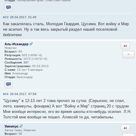
Откуда:
Хабаровский край. Советская Гавань
Отправить личное сообщение
#23
26.04.2017, 01:45
Как закалялась сталь, Молодая Гвардия, Цусима. Вот войну и Мир
не асилил. Ну а так весь закрытый раздел нашей поселковой
библитеки
Аль-Искандер
Ответи
Новичок
Возраст:
60
−
Репутация:
605 (+609/−4)
Лояльность:
1672 (+1672/−0)
Сообщения:
397
Зарегистрирован:
05.03.2013
С нами:
13 лет 5 месяцев
Имя:
Александр
Откуда:
Краснодар
Отправить личное сообщение
#24
26.04.2017, 07:58
"Цусиму" в 12-13 лет 2 тома прочел за сутки. (Серьезно, не спал,
лето, каникулы, фонарик) А вот "Войну и Мир" страниц 20 с трудом.
Мне вообще интересно, его во время школы кто-нибудь осилил. Л.Н.
Толстой мне вообще не пошел. Алексей те да, читабильны.
Умникус
Ответи
Автор темы, Новичок
Возраст:
58