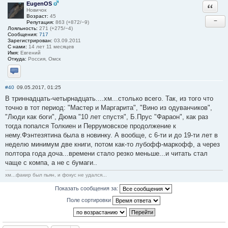
EugenOS
Ответи
Новичок
Возраст:
45
−
Репутация:
863 (+872/−9)
Лояльность:
271 (+275/−4)
Сообщения:
717
Зарегистрирован:
03.09.2011
С нами:
14 лет 11 месяцев
Имя:
Евгений
Откуда:
Россия, Омск
Отправить личное сообщение
#40
09.05.2017, 01:25
В триннадцать-четырнадцать....хм...столько всего. Так, из того что
точно в тот период: "Мастер и Маргарита", "Вино из одуванчиков",
"Люди как боги", Дюма "10 лет спустя", Б.Прус "Фараон", как раз
тогда попался Толкиен и Перрумовское продолжение к
нему.Фэнтезятина была в новинку. А вообще, с 6-ти и до 19-ти лет в
неделю минимум две книги, потом как-то лубофф-маркофф, а через
полтора года доча...времени стало резко меньше...и читать стал
чаще с компа, а не с бумаги..
хм...факир был пьян, и фокус не удался...
Показать сообщения за:
Поле сортировки