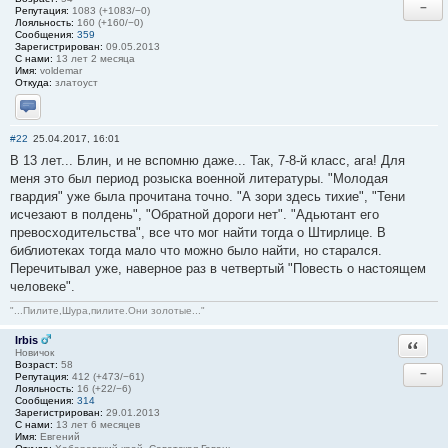
−
Репутация:
1083 (+1083/−0)
Лояльность:
160 (+160/−0)
Сообщения:
359
Зарегистрирован:
09.05.2013
С нами:
13 лет 2 месяца
Имя:
voldemar
Откуда:
златоуст
Отправить личное сообщение
#22
25.04.2017, 16:01
В 13 лет... Блин, и не вспомню даже... Так, 7-8-й класс, ага! Для
меня это был период розыска военной литературы. "Молодая
гвардия" уже была прочитана точно. "А зори здесь тихие", "Тени
исчезают в полдень", "Обратной дороги нет". "Адьютант его
превосходительства", все что мог найти тогда о Штирлице. В
библиотеках тогда мало что можно было найти, но старался.
Перечитывал уже, наверное раз в четвертый "Повесть о настоящем
человеке".
"...Пилите,Шура,пилите.Они золотые..."
Irbis
Ответи
Новичок
Возраст:
58
−
Репутация:
412 (+473/−61)
Лояльность:
16 (+22/−6)
Сообщения:
314
Зарегистрирован:
29.01.2013
С нами:
13 лет 6 месяцев
Имя:
Евгений