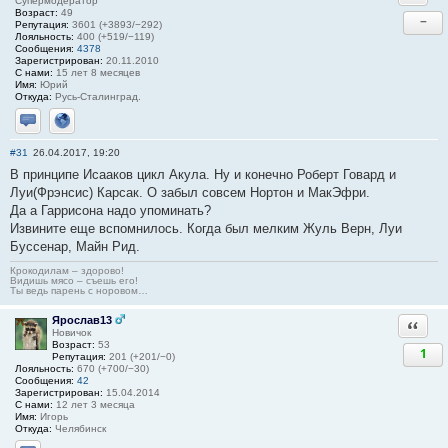
Супермодератор
Возраст:
49
−
Репутация:
3601 (+3893/−292)
Лояльность:
400 (+519/−119)
Сообщения:
4378
Зарегистрирован:
20.11.2010
С нами:
15 лет 8 месяцев
Имя:
Юрий
Откуда:
Русь-Сталинград.
Отправить личное сообщение
Сайт
#31
26.04.2017, 19:20
В принципе Исааков цикл Акула. Ну и конечно Роберт Говард и
Луи(Фрэнсис) Карсак. О забыл совсем Нортон и МакЭфри.
Да а Гаррисона надо упоминать?
Извините еще вспомнилось. Когда был мелким Жуль Верн, Луи
Буссенар, Майн Рид.
Крокодилам – здорово!
Видишь мясо – съешь его!
Ты ведь парень с норовом…
Ярослав13
Ответи
Новичок
Возраст:
53
1
Репутация:
201 (+201/−0)
Лояльность:
670 (+700/−30)
Сообщения:
42
Зарегистрирован:
15.04.2014
С нами:
12 лет 3 месяца
Имя:
Игорь
Откуда:
Челябинск