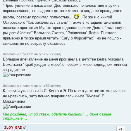
Беляева прочитал где-то к шестому классу.
"Преступление и наказание" Достоевского попалась мне в руки в
первом классе, т.е. задолго до того момента когда ее проходили в
школе, поэтому прочитал полностью...
. То же и с книгой
Островского "Как закалялась сталь". Также в младшем школьном
возрасте проглотил Мушкетеров с дополнениями Дюма, "Балладу о
рыцаре Айвенго" Вальтера Скотта, "Робинзона" Дефо. Пытался
примерно в то же время читать "Сагу о Форсайтах", но не пошло -
слишком не по возрасту оказалось.
Добавлено спустя 2 минуты 59 секунд:
Большое впечатление на меня произвела в детстве книга Михаила
Божаткина "Краб уходит в море" о первом в мире подводном минном
заградителе.
Добавлено спустя 4 минуты 57 секунд:
Классики ужасов типа С. Кинга и Э. По мне в детстве категорически
не нравились, зато помню понравилась книга "Кусака" Р.
Маккаммона
Мы рождены, чтоб сказки сделать былью!!! ... даже самые
страшные ...
ZLOY_GAD
Ответи