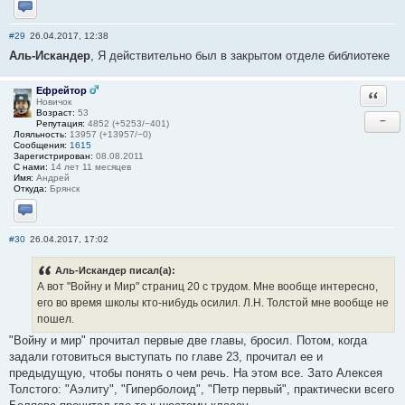
Отправить личное сообщение
#29
26.04.2017, 12:38
Аль-Искандер
, Я действительно был в закрытом отделе библиотеке
Ефрейтор
Ответи
Новичок
Возраст:
53
−
Репутация:
4852 (+5253/−401)
Лояльность:
13957 (+13957/−0)
Сообщения:
1615
Зарегистрирован:
08.08.2011
С нами:
14 лет 11 месяцев
Имя:
Андрей
Откуда:
Брянск
Отправить личное сообщение
#30
26.04.2017, 17:02
Аль-Искандер писал(а):
А вот "Войну и Мир" страниц 20 с трудом. Мне вообще интересно,
его во время школы кто-нибудь осилил. Л.Н. Толстой мне вообще не
пошел.
"Войну и мир" прочитал первые две главы, бросил. Потом, когда
задали готовиться выступать по главе 23, прочитал ее и
предыдущую, чтобы понять о чем речь. На этом все. Зато Алексея
Толстого: "Аэлиту", "Гиперболоид", "Петр первый", практически всего