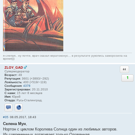
я слепая.. ну почти, врач сказал кератоконус... в результате рукопись заморозила на
время)))
ZLOY_GAD
Ответи
Супермодератор
Возраст:
49
1
Репутация:
3601 (+3893/−292)
Лояльность:
400 (+519/−119)
Сообщения:
4378
Зарегистрирован:
20.11.2010
С нами:
15 лет 8 месяцев
Имя:
Юрий
Откуда:
Русь-Сталинград.
Отправить личное сообщение
Сайт
#35
08.05.2017, 18:43
Селена Мун
,
Нортон с циклом Королева Солнца один из любимых авторов.
Из современных дотягивает только Оловянная.