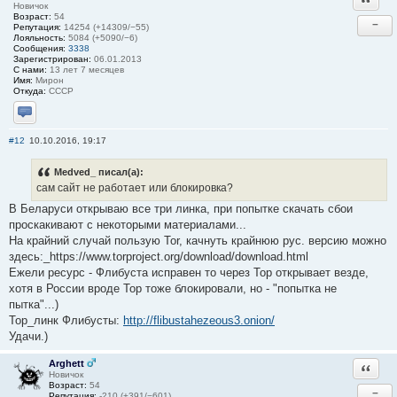
Новичок
Возраст:
54
−
Репутация:
14254 (+14309/−55)
Лояльность:
5084 (+5090/−6)
Сообщения:
3338
Зарегистрирован:
06.01.2013
С нами:
13 лет 7 месяцев
Имя:
Мирон
Откуда:
СССР
Отправить личное сообщение
#12
10.10.2016, 19:17
Medved_ писал(а):
сам сайт не работает или блокировка?
В Беларуси открываю все три линка, при попытке скачать сбои
проскакивают с некоторыми материалами...
На крайний случай пользую Tor, качнуть крайнюю рус. версию можно
здесь:_https://www.torproject.org/download/download.html
Ежели ресурс - Флибуста исправен то через Тор открывает везде,
хотя в России вроде Тор тоже блокировали, но - "попытка не
пытка"...)
Тор_линк Флибусты:
http://flibustahezeous3.onion/
Удачи.)
Arghett
Ответи
Новичок
Возраст:
54
−
Репутация:
-210 (+391/−601)