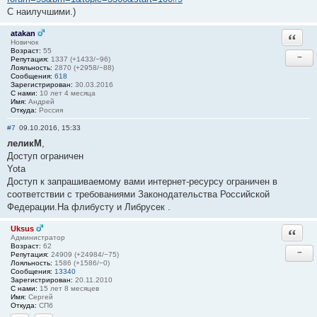
С наилучшими.)
atakan
Ответи
Новичок
Возраст:
55
−
Репутация:
1337 (+1433/−96)
Лояльность:
2870 (+2958/−88)
Сообщения:
618
Зарегистрирован:
30.03.2016
С нами:
10 лет 4 месяца
Имя:
Андрей
Откуда:
Россия
#7
09.10.2016, 15:33
леликМ
,
Доступ ограничен
Yota
Доступ к запрашиваемому вами интернет-ресурсу ограничен в
соответствии с требованиями Законодательства Российской
Федерации.На флибусту и Либрусек .
Uksus
Ответи
Администратор
Возраст:
62
−
Репутация:
24909 (+24984/−75)
Лояльность:
1586 (+1586/−0)
Сообщения:
13340
Зарегистрирован:
20.11.2010
С нами:
15 лет 8 месяцев
Имя:
Сергей
Откуда:
СПб