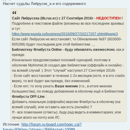
Насчет судьбы Либрусек_а и его содержимого:
Сайт Либрусека (lib.rus.ec) с 27 Сентября 2016г -
НЕДОСТУПЕН
!
Подробнее в текстовом файле (вложены во все последние архивы)
и тут:
https://www.gazeta.ru/business/2016/09/27/10217207.shtml#page3
Если сайт Либрусек не восстановят, то Обновление №97 (603000-
605288) будет последним для этой библиотеки ...,
Библиотеку Флибуста Online - буду обновлять ежемесячно
, как и
прежде.
Изначально предусматривал похожий сценарий, поэтому в
оболочке MyHomeLib создал две библиотеки (оффлайн и онлайн) -
на всякий случай :) Этот "случай" наступил 27 Сентября 2016г.
- Если сайт восстановят в течении 1-2х месяцев (хотя, я в это слабо
верю), то всё будет как прежде, без изменений.
- Если нет, то хочу узнать
Ваше мнение
(т.е., в итоге мнение
большинства), по поводу добавления в оболочку ещё и Библиотеки
Флибуста OFF-Line
:
Добавить локальную (оффлайн) версию Флибусты в оболочку (на
всякий случай), или оставить как есть (онлайн) ?
!!! - все пожелания (ответы), буду рад видеть в комментариях, или
лучше всего на почту или ЛС.
Источник:
http://forum.ru-board.com/topic.cgi?
forum=93&bm=1&topic=3566&start=100#9