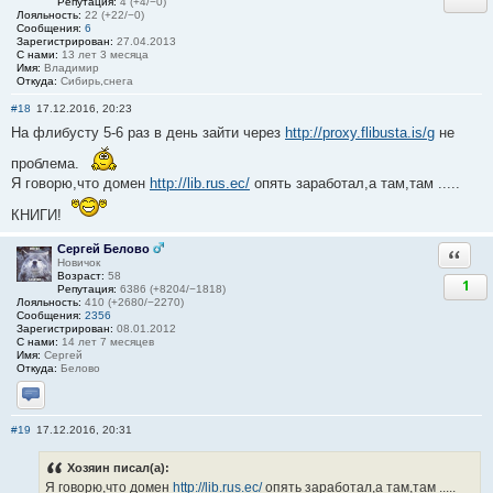
Репутация:
4 (+4/−0)
Лояльность:
22 (+22/−0)
Сообщения:
6
Зарегистрирован:
27.04.2013
С нами:
13 лет 3 месяца
Имя:
Владимир
Откуда:
Сибирь,снега
#18
17.12.2016, 20:23
На флибусту 5-6 раз в день зайти через
http://proxy.flibusta.is/g
не
проблема.
Я говорю,что домен
http://lib.rus.ec/
опять заработал,а там,там .....
КНИГИ!
Сергей Белово
Ответи
Новичок
Возраст:
58
1
Репутация:
6386 (+8204/−1818)
Лояльность:
410 (+2680/−2270)
Сообщения:
2356
Зарегистрирован:
08.01.2012
С нами:
14 лет 7 месяцев
Имя:
Сергей
Откуда:
Белово
Отправить личное сообщение
#19
17.12.2016, 20:31
Хозяин писал(а):
Я говорю,что домен
http://lib.rus.ec/
опять заработал,а там,там .....