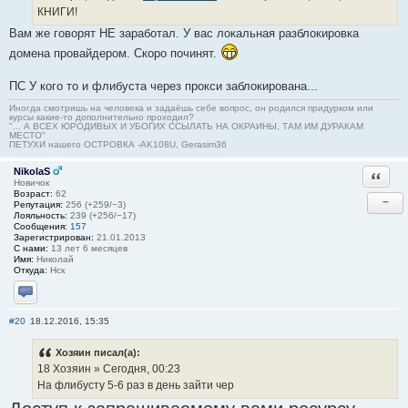
КНИГИ!
Вам же говорят НЕ заработал. У вас локальная разблокировка
домена провайдером. Скоро починят.
ПС У кого то и флибуста через прокси заблокирована...
Иногда смотришь на человека и задаёшь себе вопрос, он родился придурком или
курсы какие-то дополнительно проходил?
"... А ВСЕХ ЮРОДИВЫХ И УБОГИХ ССЫЛАТЬ НА ОКРАИНЫ, ТАМ ИМ ДУРАКАМ
МЕСТО"
ПЕТУХИ нашего ОСТРОВКА -AK108U, Gerasim36
NikolaS
Ответи
Новичок
Возраст:
62
−
Репутация:
256 (+259/−3)
Лояльность:
239 (+256/−17)
Сообщения:
157
Зарегистрирован:
21.01.2013
С нами:
13 лет 6 месяцев
Имя:
Николай
Откуда:
Нск
Отправить личное сообщение
#20
18.12.2016, 15:35
Хозяин писал(а):
18 Хозяин » Сегодня, 00:23
На флибусту 5-6 раз в день зайти чер