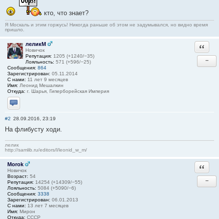
кто, что знает?
Я Москаль и этим горжусь! Никогда раньше об этом не задумывался, но видно время
пришло.
леликМ
Ответи
Новичок
Репутация:
1205 (+1240/−35)
−
Лояльность:
571 (+596/−25)
Сообщения:
864
Зарегистрирован:
05.11.2014
С нами:
11 лет 9 месяцев
Имя:
Леонид Мешалкин
Откуда:
г. Шарья, Гиперборейская Империя
Отправить личное сообщение
#2
28.09.2016, 23:19
На флибусту ходи.
лелик
http://samlib.ru/editors/l/leonid_w_m/
Morok
Ответи
Новичок
Возраст:
54
−
Репутация:
14254 (+14309/−55)
Лояльность:
5084 (+5090/−6)
Сообщения:
3338
Зарегистрирован:
06.01.2013
С нами:
13 лет 7 месяцев
Имя:
Мирон
Откуда:
СССР