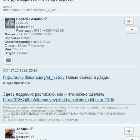
лелик
http://samlib.ru/editors/l/leonid_w_m/
Сергей Белово
Ответи
Новичок
Возраст:
58
−
Репутация:
6386 (+8204/−1818)
Лояльность:
410 (+2680/−2270)
Сообщения:
2356
Зарегистрирован:
08.01.2012
С нами:
14 лет 7 месяцев
Имя:
Сергей
Откуда:
Белово
Отправить личное сообщение
#17
17.12.2016, 20:12
http://proxy.flibusta.is/g/sf_history
Прямо сейчас в раздел
альтернативок.
Здесь подробно расписано, как и что можно сделать
http://9186748.ru/alternativnyj-vhod-v-biblioteku-flibusta-2016/
Иногда смотришь на человека и задаёшь себе вопрос, он родился придурком или
курсы какие-то дополнительно проходил?
"... А ВСЕХ ЮРОДИВЫХ И УБОГИХ ССЫЛАТЬ НА ОКРАИНЫ, ТАМ ИМ ДУРАКАМ
МЕСТО"
ПЕТУХИ нашего ОСТРОВКА -AK108U, Gerasim36
Хозяин
Ответи
Новичок
Возраст:
55
−