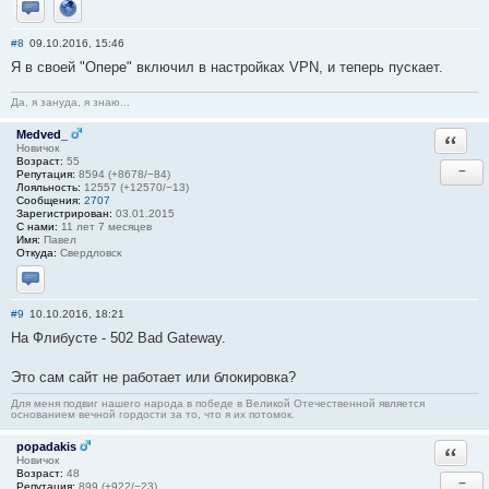
Отправить личное сообщение
Сайт
#8
09.10.2016, 15:46
Я в своей "Опере" включил в настройках VPN, и теперь пускает.
Да, я зануда, я знаю...
Medved_
Ответи
Новичок
Возраст:
55
−
Репутация:
8594 (+8678/−84)
Лояльность:
12557 (+12570/−13)
Сообщения:
2707
Зарегистрирован:
03.01.2015
С нами:
11 лет 7 месяцев
Имя:
Павел
Откуда:
Свердловск
Отправить личное сообщение
#9
10.10.2016, 18:21
На Флибусте - 502 Bad Gateway.
Это сам сайт не работает или блокировка?
Для меня подвиг нашего народа в победе в Великой Отечественной является
основанием вечной гордости за то, что я их потомок.
popadakis
Ответи
Новичок
Возраст:
48
−
Репутация:
899 (+922/−23)