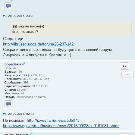
Отправить личное сообщение
#3
28.09.2016, 23:20
шкумп писал(а):
кто, что знает?
Сюда ходи:
http://librusec.ucoz.de/forum/26-237-142
Сохрани линк в закладках на будущее это внешний форум
Либрусек_а Флибусты и Куллиб_а...)
popadakis
Ответи
Новичок
Возраст:
48
−
Репутация:
899 (+922/−23)
Лояльность:
3126 (+3491/−365)
Сообщения:
398
Зарегистрирован:
31.07.2012
С нами:
14 лет
Имя:
Алексей
Откуда:
Московская область
Отправить личное сообщение
#4
29.09.2016, 02:33
Не поможет.
http://izvestia.ru/news/635073
https://www.gazeta.ru/business/news/2016/09/28/n_9161081.shtml