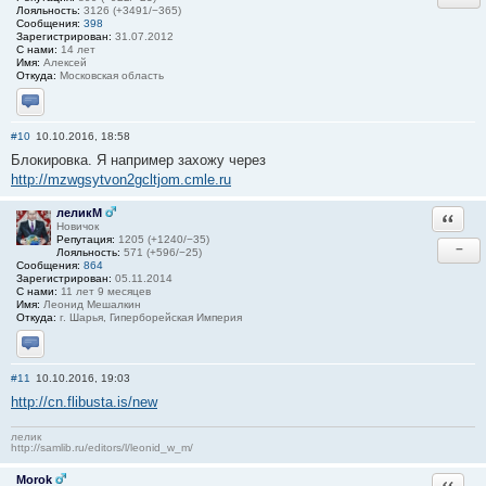
Лояльность:
3126 (+3491/−365)
Сообщения:
398
Зарегистрирован:
31.07.2012
С нами:
14 лет
Имя:
Алексей
Откуда:
Московская область
Отправить личное сообщение
#10
10.10.2016, 18:58
Блокировка. Я например захожу через
http://mzwgsytvon2gcltjom.cmle.ru
леликМ
Ответи
Новичок
Репутация:
1205 (+1240/−35)
−
Лояльность:
571 (+596/−25)
Сообщения:
864
Зарегистрирован:
05.11.2014
С нами:
11 лет 9 месяцев
Имя:
Леонид Мешалкин
Откуда:
г. Шарья, Гиперборейская Империя
Отправить личное сообщение
#11
10.10.2016, 19:03
http://cn.flibusta.is/new
лелик
http://samlib.ru/editors/l/leonid_w_m/
Morok
Ответи