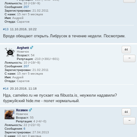
Лояльность:
10 (+19/−9)
Сообщения:
207
Зарегистрирован:
21.02.2011
С нами:
15 лет 5 месяцев
Имя:
Андрей
Откуда:
Саратов
#13
11.10.2016, 10:22
Вроде обещают открыть Либрусек в течение недели. Посмотрим.
Arghett
Ответи
Новичок
Возраст:
54
−
Репутация:
-210 (+391/−601)
Лояльность:
10 (+19/−9)
Сообщения:
207
Зарегистрирован:
21.02.2011
С нами:
15 лет 5 месяцев
Имя:
Андрей
Откуда:
Саратов
#14
20.10.2016, 11:18
Нда, cameleo.ru не пускает на flibusta.is, неужели надавили?
буржуйский hide.me - полет нормальный.
Хозяин
Ответи
Новичок
Возраст:
55
−
Репутация:
4 (+4/−0)
Лояльность:
22 (+22/−0)
Сообщения:
6
Зарегистрирован:
27.04.2013
С нами:
13 лет 3 месяца