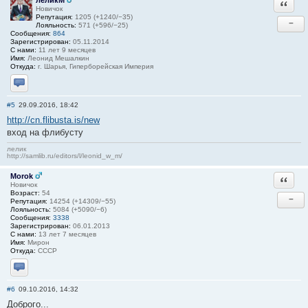
леликМ
Ответи
Новичок
Репутация:
1205 (+1240/−35)
−
Лояльность:
571 (+596/−25)
Сообщения:
864
Зарегистрирован:
05.11.2014
С нами:
11 лет 9 месяцев
Имя:
Леонид Мешалкин
Откуда:
г. Шарья, Гиперборейская Империя
Отправить личное сообщение
#5
29.09.2016, 18:42
http://cn.flibusta.is/new
вход на флибусту
лелик
http://samlib.ru/editors/l/leonid_w_m/
Morok
Ответи
Новичок
Возраст:
54
−
Репутация:
14254 (+14309/−55)
Лояльность:
5084 (+5090/−6)
Сообщения:
3338
Зарегистрирован:
06.01.2013
С нами:
13 лет 7 месяцев
Имя:
Мирон
Откуда:
СССР
Отправить личное сообщение
#6
09.10.2016, 14:32
Доброго...