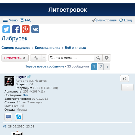
Литостровок
Меню
FAQ
Регистрация
Вход
Либрусек
Список разделов
Книжная полка
Всё о книгах
Ответить
1
2
Первое новое сообщение
• 33 сообщения
шкумп
Ответи
Автор темы, Новичок
Возраст:
64
−
Репутация:
1021 (+1109/−88)
Лояльность:
257 (+268/−11)
Сообщения:
342
Зарегистрирован:
07.01.2012
С нами:
14 лет 7 месяцев
Имя:
Евгений
Откуда:
Москва
Отправить личное сообщение
Skype
#1
28.09.2016, 23:08