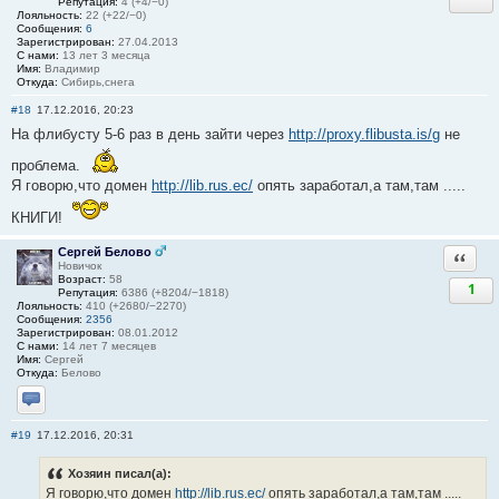
Репутация:
4 (+4/−0)
Лояльность:
22 (+22/−0)
Сообщения:
6
Зарегистрирован:
27.04.2013
С нами:
13 лет 3 месяца
Имя:
Владимир
Откуда:
Сибирь,снега
#18
17.12.2016, 20:23
На флибусту 5-6 раз в день зайти через
http://proxy.flibusta.is/g
не
проблема.
Я говорю,что домен
http://lib.rus.ec/
опять заработал,а там,там .....
КНИГИ!
Сергей Белово
Ответи
Новичок
Возраст:
58
1
Репутация:
6386 (+8204/−1818)
Лояльность:
410 (+2680/−2270)
Сообщения:
2356
Зарегистрирован:
08.01.2012
С нами:
14 лет 7 месяцев
Имя:
Сергей
Откуда:
Белово
Отправить личное сообщение
#19
17.12.2016, 20:31
Хозяин писал(а):
Я говорю,что домен
http://lib.rus.ec/
опять заработал,а там,там .....