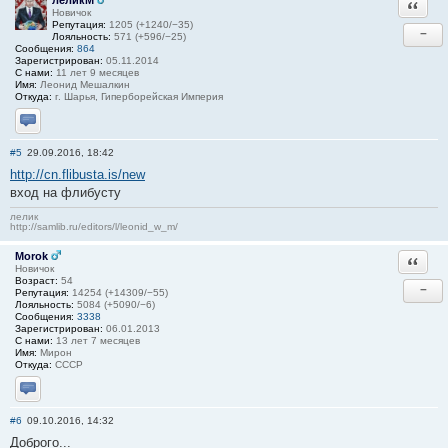
леликМ
Ответи
Новичок
Репутация:
1205 (+1240/−35)
−
Лояльность:
571 (+596/−25)
Сообщения:
864
Зарегистрирован:
05.11.2014
С нами:
11 лет 9 месяцев
Имя:
Леонид Мешалкин
Откуда:
г. Шарья, Гиперборейская Империя
Отправить личное сообщение
#5
29.09.2016, 18:42
http://cn.flibusta.is/new
вход на флибусту
лелик
http://samlib.ru/editors/l/leonid_w_m/
Morok
Ответи
Новичок
Возраст:
54
−
Репутация:
14254 (+14309/−55)
Лояльность:
5084 (+5090/−6)
Сообщения:
3338
Зарегистрирован:
06.01.2013
С нами:
13 лет 7 месяцев
Имя:
Мирон
Откуда:
СССР
Отправить личное сообщение
#6
09.10.2016, 14:32
Доброго...