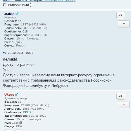
С наилучшими.)
atakan
Ответи
Новичок
Возраст:
55
−
Репутация:
1337 (+1433/−96)
Лояльность:
2870 (+2958/−88)
Сообщения:
618
Зарегистрирован:
30.03.2016
С нами:
10 лет 4 месяца
Имя:
Андрей
Откуда:
Россия
#7
09.10.2016, 15:33
леликМ
,
Доступ ограничен
Yota
Доступ к запрашиваемому вами интернет-ресурсу ограничен в
соответствии с требованиями Законодательства Российской
Федерации.На флибусту и Либрусек .
Uksus
Ответи
Администратор
Возраст:
62
−
Репутация:
24909 (+24984/−75)
Лояльность:
1586 (+1586/−0)
Сообщения:
13339
Зарегистрирован:
20.11.2010
С нами:
15 лет 8 месяцев
Имя:
Сергей
Откуда:
СПб