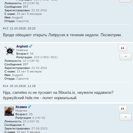
Лояльность:
10 (+19/−9)
Сообщения:
207
Зарегистрирован:
21.02.2011
С нами:
15 лет 5 месяцев
Имя:
Андрей
Откуда:
Саратов
#13
11.10.2016, 10:22
Вроде обещают открыть Либрусек в течение недели. Посмотрим.
Arghett
Ответи
Новичок
Возраст:
54
−
Репутация:
-210 (+391/−601)
Лояльность:
10 (+19/−9)
Сообщения:
207
Зарегистрирован:
21.02.2011
С нами:
15 лет 5 месяцев
Имя:
Андрей
Откуда:
Саратов
#14
20.10.2016, 11:18
Нда, cameleo.ru не пускает на flibusta.is, неужели надавили?
буржуйский hide.me - полет нормальный.
Хозяин
Ответи
Новичок
Возраст:
55
−
Репутация:
4 (+4/−0)
Лояльность:
22 (+22/−0)
Сообщения:
6
Зарегистрирован:
27.04.2013
С нами:
13 лет 3 месяца