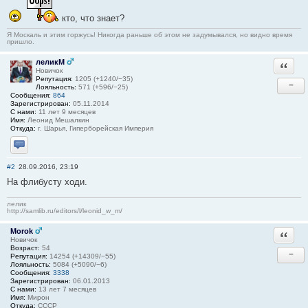
кто, что знает?
Я Москаль и этим горжусь! Никогда раньше об этом не задумывался, но видно время
пришло.
леликМ
Ответи
Новичок
Репутация:
1205 (+1240/−35)
−
Лояльность:
571 (+596/−25)
Сообщения:
864
Зарегистрирован:
05.11.2014
С нами:
11 лет 9 месяцев
Имя:
Леонид Мешалкин
Откуда:
г. Шарья, Гиперборейская Империя
Отправить личное сообщение
#2
28.09.2016, 23:19
На флибусту ходи.
лелик
http://samlib.ru/editors/l/leonid_w_m/
Morok
Ответи
Новичок
Возраст:
54
−
Репутация:
14254 (+14309/−55)
Лояльность:
5084 (+5090/−6)
Сообщения:
3338
Зарегистрирован:
06.01.2013
С нами:
13 лет 7 месяцев
Имя:
Мирон
Откуда:
СССР