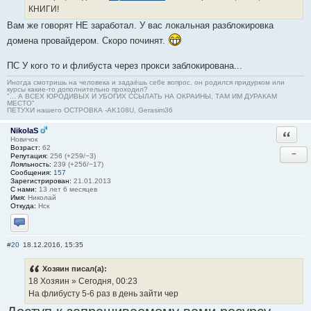
КНИГИ!
Вам же говорят НЕ заработал. У вас локальная разблокировка
домена провайдером. Скоро починят.
ПС У кого то и флибуста через прокси заблокирована...
Иногда смотришь на человека и задаёшь себе вопрос, он родился придурком или
курсы какие-то дополнительно проходил?
"... А ВСЕХ ЮРОДИВЫХ И УБОГИХ ССЫЛАТЬ НА ОКРАИНЫ, ТАМ ИМ ДУРАКАМ
МЕСТО"
ПЕТУХИ нашего ОСТРОВКА -AK108U, Gerasim36
NikolaS
Ответи
Новичок
Возраст:
62
−
Репутация:
256 (+259/−3)
Лояльность:
239 (+256/−17)
Сообщения:
157
Зарегистрирован:
21.01.2013
С нами:
13 лет 6 месяцев
Имя:
Николай
Откуда:
Нск
Отправить личное сообщение
#20
18.12.2016, 15:35
Хозяин писал(а):
18 Хозяин » Сегодня, 00:23
На флибусту 5-6 раз в день зайти чер