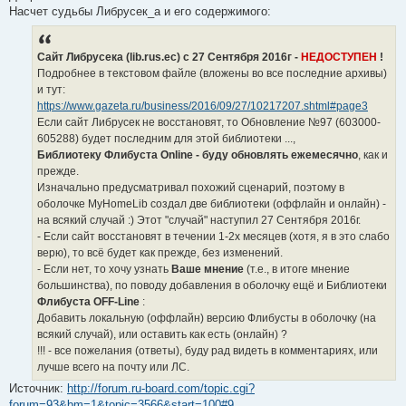
Насчет судьбы Либрусек_а и его содержимого:
Сайт Либрусека (lib.rus.ec) с 27 Сентября 2016г -
НЕДОСТУПЕН
!
Подробнее в текстовом файле (вложены во все последние архивы)
и тут:
https://www.gazeta.ru/business/2016/09/27/10217207.shtml#page3
Если сайт Либрусек не восстановят, то Обновление №97 (603000-
605288) будет последним для этой библиотеки ...,
Библиотеку Флибуста Online - буду обновлять ежемесячно
, как и
прежде.
Изначально предусматривал похожий сценарий, поэтому в
оболочке MyHomeLib создал две библиотеки (оффлайн и онлайн) -
на всякий случай :) Этот "случай" наступил 27 Сентября 2016г.
- Если сайт восстановят в течении 1-2х месяцев (хотя, я в это слабо
верю), то всё будет как прежде, без изменений.
- Если нет, то хочу узнать
Ваше мнение
(т.е., в итоге мнение
большинства), по поводу добавления в оболочку ещё и Библиотеки
Флибуста OFF-Line
:
Добавить локальную (оффлайн) версию Флибусты в оболочку (на
всякий случай), или оставить как есть (онлайн) ?
!!! - все пожелания (ответы), буду рад видеть в комментариях, или
лучше всего на почту или ЛС.
Источник:
http://forum.ru-board.com/topic.cgi?
forum=93&bm=1&topic=3566&start=100#9