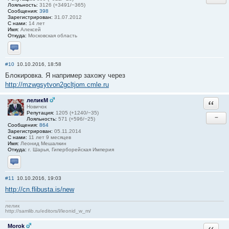
Лояльность:
3126 (+3491/−365)
Сообщения:
398
Зарегистрирован:
31.07.2012
С нами:
14 лет
Имя:
Алексей
Откуда:
Московская область
Отправить личное сообщение
#10
10.10.2016, 18:58
Блокировка. Я например захожу через
http://mzwgsytvon2gcltjom.cmle.ru
леликМ
Ответи
Новичок
Репутация:
1205 (+1240/−35)
−
Лояльность:
571 (+596/−25)
Сообщения:
864
Зарегистрирован:
05.11.2014
С нами:
11 лет 9 месяцев
Имя:
Леонид Мешалкин
Откуда:
г. Шарья, Гиперборейская Империя
Отправить личное сообщение
#11
10.10.2016, 19:03
http://cn.flibusta.is/new
лелик
http://samlib.ru/editors/l/leonid_w_m/
Morok
Ответи