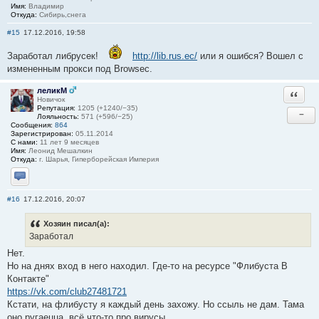
Имя:
Владимир
Откуда:
Сибирь,снега
#15
17.12.2016, 19:58
Заработал либрусек!
http://lib.rus.ec/
или я ошибся? Вошел c
измененным прокси под Browsec.
леликМ
Ответи
Новичок
Репутация:
1205 (+1240/−35)
−
Лояльность:
571 (+596/−25)
Сообщения:
864
Зарегистрирован:
05.11.2014
С нами:
11 лет 9 месяцев
Имя:
Леонид Мешалкин
Откуда:
г. Шарья, Гиперборейская Империя
Отправить личное сообщение
#16
17.12.2016, 20:07
Хозяин писал(а):
Заработал
Нет.
Но на днях вход в него находил. Где-то на ресурсе "Флибуста В
Контакте"
https://vk.com/club27481721
Кстати, на флибусту я каждый день захожу. Но ссыль не дам. Тама
оно ругаецца, всё что-то про вирусы.