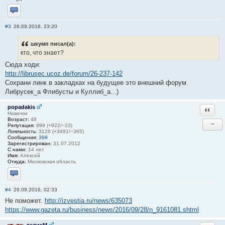
Отправить личное сообщение
#3
28.09.2016, 23:20
шкумп писал(а):
кто, что знает?
Сюда ходи:
http://librusec.ucoz.de/forum/26-237-142
Сохрани линк в закладках на будущее это внешний форум
Либрусек_а Флибусты и Куллиб_а...)
popadakis
Ответи
Новичок
Возраст:
48
−
Репутация:
899 (+922/−23)
Лояльность:
3126 (+3491/−365)
Сообщения:
398
Зарегистрирован:
31.07.2012
С нами:
14 лет
Имя:
Алексей
Откуда:
Московская область
Отправить личное сообщение
#4
29.09.2016, 02:33
Не поможет.
http://izvestia.ru/news/635073
https://www.gazeta.ru/business/news/2016/09/28/n_9161081.shtml