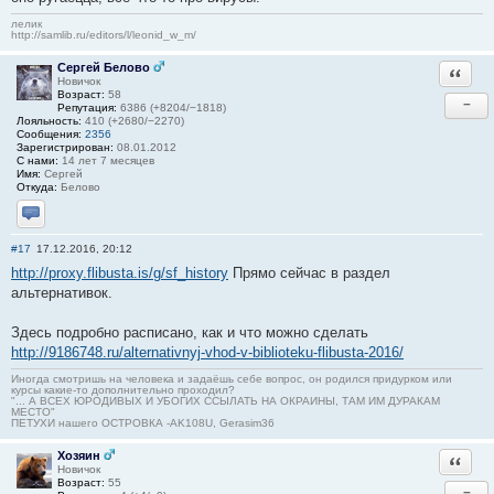
лелик
http://samlib.ru/editors/l/leonid_w_m/
Сергей Белово
Ответи
Новичок
Возраст:
58
−
Репутация:
6386 (+8204/−1818)
Лояльность:
410 (+2680/−2270)
Сообщения:
2356
Зарегистрирован:
08.01.2012
С нами:
14 лет 7 месяцев
Имя:
Сергей
Откуда:
Белово
Отправить личное сообщение
#17
17.12.2016, 20:12
http://proxy.flibusta.is/g/sf_history
Прямо сейчас в раздел
альтернативок.
Здесь подробно расписано, как и что можно сделать
http://9186748.ru/alternativnyj-vhod-v-biblioteku-flibusta-2016/
Иногда смотришь на человека и задаёшь себе вопрос, он родился придурком или
курсы какие-то дополнительно проходил?
"... А ВСЕХ ЮРОДИВЫХ И УБОГИХ ССЫЛАТЬ НА ОКРАИНЫ, ТАМ ИМ ДУРАКАМ
МЕСТО"
ПЕТУХИ нашего ОСТРОВКА -AK108U, Gerasim36
Хозяин
Ответи
Новичок
Возраст:
55
−