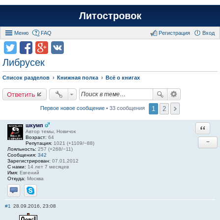
Литостровок
Меню
FAQ
Регистрация
Вход
Либрусек
Список разделов
Книжная полка
Всё о книгах
Ответить
1
2
Первое новое сообщение
• 33 сообщения
шкумп
Ответи
Автор темы, Новичок
Возраст:
64
−
Репутация:
1021 (+1109/−88)
Лояльность:
257 (+268/−11)
Сообщения:
342
Зарегистрирован:
07.01.2012
С нами:
14 лет 7 месяцев
Имя:
Евгений
Откуда:
Москва
Отправить личное сообщение
Skype
#1
28.09.2016, 23:08