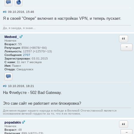
Отправить личное сообщение
Сайт
#8
09.10.2016, 15:46
Я в своей "Опере" включил в настройках VPN, и теперь пускает.
Да, я зануда, я знаю...
Medved_
Ответи
Новичок
Возраст:
55
−
Репутация:
8594 (+8678/−84)
Лояльность:
12557 (+12570/−13)
Сообщения:
2707
Зарегистрирован:
03.01.2015
С нами:
11 лет 7 месяцев
Имя:
Павел
Откуда:
Свердловск
Отправить личное сообщение
#9
10.10.2016, 18:21
На Флибусте - 502 Bad Gateway.
Это сам сайт не работает или блокировка?
Для меня подвиг нашего народа в победе в Великой Отечественной является
основанием вечной гордости за то, что я их потомок.
popadakis
Ответи
Новичок
Возраст:
48
−
Репутация:
899 (+922/−23)