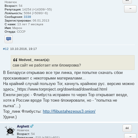
Новичок
Возраст:
54
−
Репутация:
14254 (+14309/−55)
Лояльность:
5084 (+5090/−6)
Сообщения:
3338
Зарегистрирован:
06.01.2013
С нами:
13 лет 7 месяцев
Имя:
Мирон
Откуда:
СССР
Отправить личное сообщение
#12
10.10.2016, 19:17
Medved_ писал(а):
сам сайт не работает или блокировка?
В Беларуси открываю все три линка, при попытке скачать сбои
проскакивают с некоторыми материалами...
На крайний случай пользую Tor, качнуть крайнюю рус. версию можно
здесь:_https://www.torproject.org/download/download.html
Ежели ресурс - Флибуста исправен то через Тор открывает везде,
хотя в России вроде Тор тоже блокировали, но - "попытка не
пытка"...)
Тор_линк Флибусты:
http://flibustahezeous3.onion/
Удачи.)
Arghett
Ответи
Новичок
Возраст:
54
−
Репутация:
-210 (+391/−601)