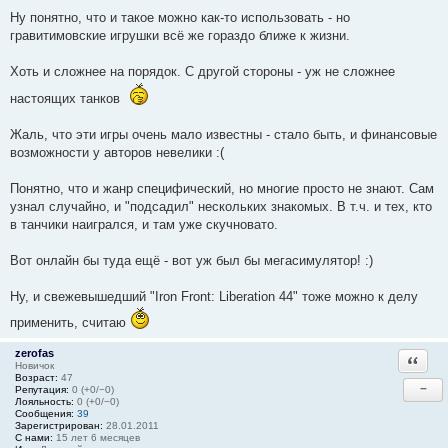
Ну понятно, что и такое можно как-то использовать - но
гравитимовские игрушки всё же гораздо ближе к жизни.
Хоть и сложнее на порядок. С другой стороны - уж не сложнее
настоящих танков
Жаль, что эти игры очень мало известны - стало быть, и финансовые
возможности у авторов невелики :(
Понятно, что и жанр специфический, но многие просто не знают. Сам
узнал случайно, и "подсадил" нескольких знакомых. В т.ч. и тех, кто
в танчики наигрался, и там уже скучновато.
Вот онлайн бы туда ещё - вот уж был бы мегасимулятор! :)
Ну, и свежевышедший "Iron Front: Liberation 44" тоже можно к делу
применить, считаю
zerofas
Ответи
Новичок
Возраст:
47
−
Репутация:
0 (+0/−0)
Лояльность:
0 (+0/−0)
Сообщения:
39
Зарегистрирован:
28.01.2011
С нами:
15 лет 6 месяцев