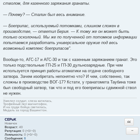
стволом, для казенного заряжания гранаты.
— Почему? — Сталин был весь внимание.
— Боеприпас, используемый потомками, слишком сложен в
производстве, — ответил Берия. — К тому же он может быть
только осколочный. Мы же по полученной от потомков информации
попытаемся разработать универсальное оружие под весь
возможный комплекс боеприпасов".
Вообще-то, АГС-17 и АГС-30 и так с казенным заряжанием гранат. Это
только подствольные ГП-25 и ГП-30 дульнозарядные. При чем
используется принцип работы атоматики на отдаче свободного
затвора. Зачем изобретать непонятно что? И чем, собственно, так
сложны в производстве ВОГ-17? Кстати, у гранатомета Таубина тоже
был свободный затвор, так что и под его боеприпасы сдвижной ствол
не нужен.
Хмелел солдат, слеза катилась,
Трофейный пел магнитофон,
И на груди бойца светилась,
Медаль за город Вашингтон.
CEPuK
Ответи
Новичок
Возраст:
40
−
Репутация:
0 (+0/−0)
Лояльность:
0 (+0/−0)
Сообщения:
6