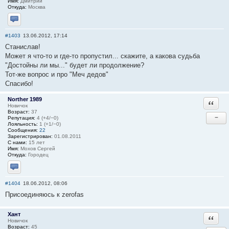
Имя:
Дмитрий
Откуда:
Москва
Отправить личное сообщение
#1403
13.06.2012, 17:14
Станислав!
Может я что-то и где-то пропустил... скажите, а какова судьба
"Достойны ли мы..." будет ли продолжение?
Тот-же вопрос и про "Меч дедов"
Спасибо!
Norther 1989
Ответи
Новичок
Возраст:
37
−
Репутация:
4 (+4/−0)
Лояльность:
1 (+1/−0)
Сообщения:
22
Зарегистрирован:
01.08.2011
С нами:
15 лет
Имя:
Мохов Сергей
Откуда:
Городец
Отправить личное сообщение
#1404
18.06.2012, 08:06
Присоединяюсь к zerofas
Хант
Ответи
Новичок
Возраст:
45