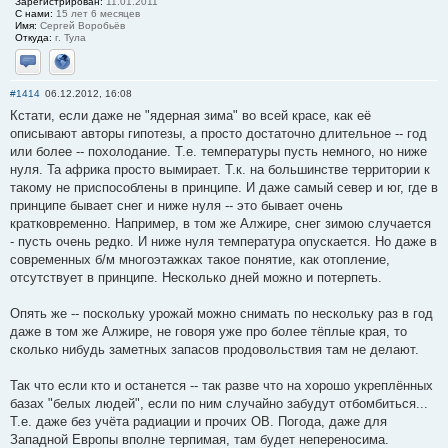
Зарегистрирован:
11.01.2011
С нами:
15 лет 6 месяцев
Имя:
Сергей Воробьёв
Откуда:
г. Тула
Отправить личное сообщение
Сайт
#1414
06.12.2012, 16:08
Кстати, если даже не "ядерная зима" во всей красе, как её
описывают авторы гипотезы, а просто достаточно длительное -- год
или более -- похолодание. Т.е. температуры пусть немного, но ниже
нуля. Та африка просто вымирает. Т.к. на большинстве территории к
такому не приспособлены в принципе. И даже самый север и юг, где в
принципе бывает снег и ниже нуля -- это бывает очень
кратковременно. Например, в том же Алжире, снег зимою случается
- пусть очень редко. И ниже нуля температура опускается. Но даже в
современных б/м многоэтажках такое понятие, как отопление,
отсутствует в принципе. Несколько дней можно и потерпеть.
Опять же -- поскольку урожай можно снимать по нескольку раз в год
даже в том же Алжире, не говоря уже про более тёплые края, то
сколько нибудь заметных запасов продовольствия там не делают.
Так что если кто и останется -- так разве что на хорошо укреплённых
базах "белых людей", если по ним случайно забудут отбомбиться...
Т.е. даже без учёта радиации и прочих ОВ. Погода, даже для
Западной Европы вполне терпимая, там будет непереносима.