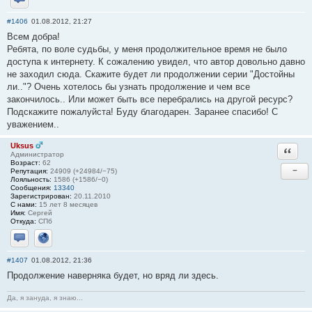
Отправить личное сообщение
#1406
01.08.2012, 21:27
Всем добра!
Ребята, по воле судьбы, у меня продолжительное время не было
доступа к интернету. К сожалению увидел, что автор довольно давно
не заходил сюда. Скажите будет ли продолжении серии "Достойны
ли.."? Очень хотелось бы узнать продолжение и чем все
закончилось.. Или может быть все перебрались на другой ресурс?
Подскажите пожалуйста! Буду благодарен. Заранее спасибо! С
уважением..
Uksus
Ответи
Администратор
Возраст:
62
−
Репутация:
24909 (+24984/−75)
Лояльность:
1586 (+1586/−0)
Сообщения:
13340
Зарегистрирован:
20.11.2010
С нами:
15 лет 8 месяцев
Имя:
Сергей
Откуда:
СПб
Отправить личное сообщение
Сайт
#1407
01.08.2012, 21:36
Продолжение наверняка будет, но вряд ли здесь.
Да, я зануда, я знаю...