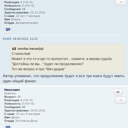
−
Репутация:
4 (+4/−0)
Лояльность:
0 (+0/−0)
Сообщения:
16
Зарегистрирован:
15.12.2011
С нами:
14 лет 7 месяцев
Имя:
Елена
Откуда:
Днепропетровск
Отправить личное сообщение
#1405
18.06.2012, 11:21
zerofas писал(а):
Станислав!
Может я что-то и где-то пропустил... скажите, а какова судьба
"Достойны ли мы..." будет ли продолжение?
Тот-же вопрос и про "Меч дедов"
Автор упоминал, что продолжение будет и все три книги будут иметь
один общий финал.
Николаич
Ответи
Новичок
Возраст:
45
−
Репутация:
0 (+0/−0)
Лояльность:
0 (+0/−0)
Сообщения:
30
Зарегистрирован:
16.01.2011
С нами:
15 лет 6 месяцев
Имя:
Денис
Откуда:
Ростов-на-Дону