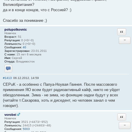
Великобритания?
да и в конце концов, что с Россией? :)
Спасибо за понимание ;)
polupolkovnic
Ответи
Новичок
Возраст:
51
−
Репутация:
0 (+0/−0)
Лояльность:
0 (+0/−0)
Сообщения:
40
Зарегистрирован:
23.01.2011
С нами:
15 лет 6 месяцев
Имя:
Сергей
Откуда:
Владивосток
Отправить личное сообщение
#1413
06.12.2012, 14:59
CEPuK - а особенно с Папуа-Ноувая Гвинея. После массововго
применения ЯО всем будет радиоактивный кайф, никто не уйдет
обездоленным. Зима - не зима, но фонящие оадки будут у всех
(читайте т.Сахарова, хоть и диседент, но человек занал о чем
говорит).
vorobei
Ответи
Новичок
Репутация:
3521 (+4473/−952)
−
Лояльность:
24415 (+24463/−48)
Сообщения:
5003