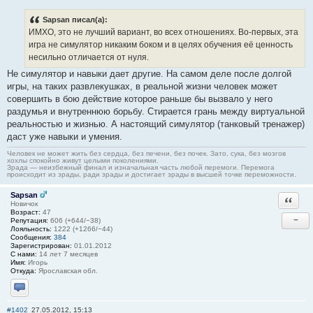
Sapsan писал(а):
ИМХО, это не лучший вариант, во всех отношениях. Во-первых, эта
игра не симулятор никаким боком и в целях обучения её ценность
несильно отличается от нуля.
Не симулятор и навыки дает другие. На самом деле после долгой
игры, на таких развлекушках, в реальной жизни человек может
совершить в бою действие которое раньше бы вызвало у него
раздумья и внутреннюю борьбу. Стирается грань между виртуальной
реальностью и жизнью. А настоящий симулятор (танковый тренажер)
даст уже навыки и умения.
Человек не может жить без сердца, без печени, без почек. Зато, сука, без мозгов
хохлы спокойно живут целыми поколениями.
Зрада — неизбежный финал и изначальная часть любой перемоги. Перемога
происходит из зрады, ради зрады и достигает зрады в высшей точке переможности.
Sapsan
Ответи
Новичок
Возраст:
47
−
Репутация:
606 (+644/−38)
Лояльность:
1222 (+1266/−44)
Сообщения:
384
Зарегистрирован:
01.01.2012
С нами:
14 лет 7 месяцев
Имя:
Игорь
Откуда:
Ярославская обл.
Отправить личное сообщение
#1402
27.05.2012, 15:13