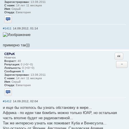
Зарегистрирован:
13.08.2011
С нами:
14 лет 11 месяцев
Имя:
Серый
Откуда:
Евпатория
Отправить личное сообщение
#1411
14.09.2012, 01:14
примерно так)))
CEPuK
Ответи
Новичок
Возраст:
40
−
Репутация:
0 (+0/−0)
Лояльность:
0 (+0/−0)
Сообщения:
6
Зарегистрирован:
13.08.2011
С нами:
14 лет 11 месяцев
Имя:
Серый
Откуда:
Евпатория
Отправить личное сообщение
#1412
14.09.2012, 02:04
и еще бы хотелось бы узнать обстановку в мире...
Африка - по идеи там бомбить можно только ЮАР, но остальная
часть вполне будет не радиоактивной...
Так же интересно узнать как поживает Куба и Венесуэла...
Что осталось от Японии, Австралии, Саудовская Аравия,