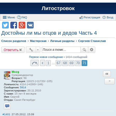
Литостровок
Меню
FAQ
Регистрация
Вход
Достойны ли мы отцов и дедов Часть 4
Список разделов
Мастерская
Личные разделы
Сергеев Станислав
Ответить
Первое новое сообщение
• 1414 сообщений
1
…
67
68
69
70
71
Mozg
Ответи
Супермодератор
Возраст:
56
−
Репутация:
11615 (+11720/−105)
Лояльность:
4114 (+4260/−146)
Сообщения:
5914
Зарегистрирован:
20.11.2010
С нами:
15 лет 8 месяцев
Имя:
Сергей
Откуда:
Санкт-Петербург
Отправить личное сообщение
#1401
27.05.2012, 15:09