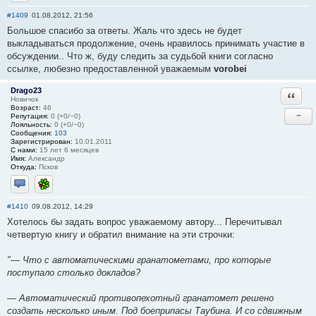
Отправить личное сообщение
#1409
01.08.2012, 21:56
Большое спасибо за ответы. Жаль что здесь не будет
выкладываться продолжение, очень нравилось принимать участие в
обсуждении.. Что ж, буду следить за судьбой книги согласно
ссылке, любезно предоставленной уважаемым
vorobei
Drago23
Ответи
Новичок
Возраст:
46
−
Репутация:
0 (+0/−0)
Лояльность:
0 (+0/−0)
Сообщения:
103
Зарегистрирован:
10.01.2011
С нами:
15 лет 6 месяцев
Имя:
Александр
Откуда:
Псков
Отправить личное сообщение
ICQ
#1410
09.08.2012, 14:29
Хотелось бы задать вопрос уважаемому автору... Перечитывал
четвертую книгу и обратил внимание на эти строчки:
"— Что с автоматическими гранатометами, про которые
поступало столько докладов?
— Автоматический противопехотный гранатомет решено
создать несколько иным. Под боеприпасы Таубина. И со сдвижным