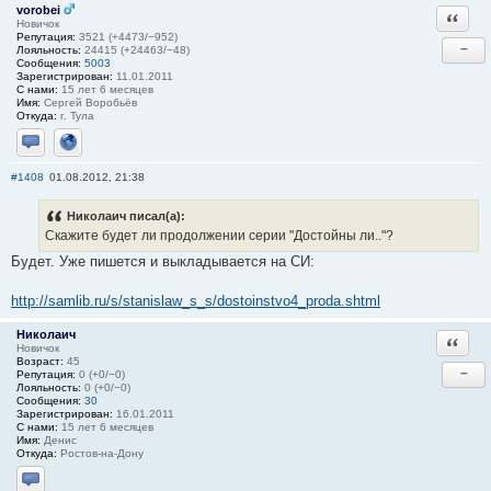
vorobei
Ответи
Новичок
Репутация:
3521 (+4473/−952)
−
Лояльность:
24415 (+24463/−48)
Сообщения:
5003
Зарегистрирован:
11.01.2011
С нами:
15 лет 6 месяцев
Имя:
Сергей Воробьёв
Откуда:
г. Тула
Отправить личное сообщение
Сайт
#1408
01.08.2012, 21:38
Николаич писал(а):
Скажите будет ли продолжении серии "Достойны ли.."?
Будет. Уже пишется и выкладывается на СИ:
http://samlib.ru/s/stanislaw_s_s/dostoinstvo4_proda.shtml
Николаич
Ответи
Новичок
Возраст:
45
−
Репутация:
0 (+0/−0)
Лояльность:
0 (+0/−0)
Сообщения:
30
Зарегистрирован:
16.01.2011
С нами:
15 лет 6 месяцев
Имя:
Денис
Откуда:
Ростов-на-Дону