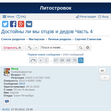
Литостровок
Меню
FAQ
Регистрация
Вход
Достойны ли мы отцов и дедов Часть 4
Список разделов
Мастерская
Личные разделы
Сергеев Станислав
Ответить
Первое новое сообщение
• 1414 сообщений
1
…
67
68
69
70
71
Mozg
Ответи
Супермодератор
Возраст:
56
−
Репутация:
11615 (+11720/−105)
Лояльность:
4114 (+4260/−146)
Сообщения:
5914
Зарегистрирован:
20.11.2010
С нами:
15 лет 8 месяцев
Имя:
Сергей
Откуда:
Санкт-Петербург
Отправить личное сообщение
#1401
27.05.2012, 15:09