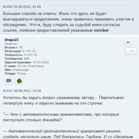
Отправить личное сообщение
#1409
01.08.2012, 21:56
Большое спасибо за ответы. Жаль что здесь не будет
выкладываться продолжение, очень нравилось принимать участие в
обсуждении.. Что ж, буду следить за судьбой книги согласно
ссылке, любезно предоставленной уважаемым
vorobei
Drago23
Ответи
Новичок
Возраст:
46
−
Репутация:
0 (+0/−0)
Лояльность:
0 (+0/−0)
Сообщения:
103
Зарегистрирован:
10.01.2011
С нами:
15 лет 6 месяцев
Имя:
Александр
Откуда:
Псков
Отправить личное сообщение
ICQ
#1410
09.08.2012, 14:29
Хотелось бы задать вопрос уважаемому автору... Перечитывал
четвертую книгу и обратил внимание на эти строчки:
"— Что с автоматическими гранатометами, про которые
поступало столько докладов?
— Автоматический противопехотный гранатомет решено
создать несколько иным. Под боеприпасы Таубина. И со сдвижным