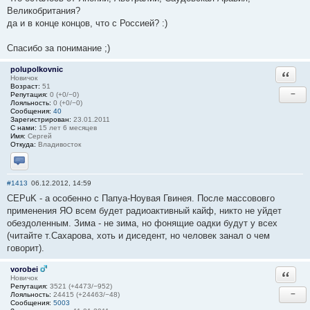
Великобритания?
да и в конце концов, что с Россией? :)
Спасибо за понимание ;)
polupolkovnic
Ответи
Новичок
Возраст:
51
−
Репутация:
0 (+0/−0)
Лояльность:
0 (+0/−0)
Сообщения:
40
Зарегистрирован:
23.01.2011
С нами:
15 лет 6 месяцев
Имя:
Сергей
Откуда:
Владивосток
Отправить личное сообщение
#1413
06.12.2012, 14:59
CEPuK - а особенно с Папуа-Ноувая Гвинея. После массововго
применения ЯО всем будет радиоактивный кайф, никто не уйдет
обездоленным. Зима - не зима, но фонящие оадки будут у всех
(читайте т.Сахарова, хоть и диседент, но человек занал о чем
говорит).
vorobei
Ответи
Новичок
Репутация:
3521 (+4473/−952)
−
Лояльность:
24415 (+24463/−48)
Сообщения:
5003