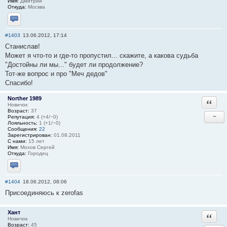
Имя:
Дмитрий
Откуда:
Москва
Отправить личное сообщение
#1403
13.06.2012, 17:14
Станислав!
Может я что-то и где-то пропустил... скажите, а какова судьба
"Достойны ли мы..." будет ли продолжение?
Тот-же вопрос и про "Меч дедов"
Спасибо!
Norther 1989
Ответи
Новичок
Возраст:
37
−
Репутация:
4 (+4/−0)
Лояльность:
1 (+1/−0)
Сообщения:
22
Зарегистрирован:
01.08.2011
С нами:
15 лет
Имя:
Мохов Сергей
Откуда:
Городец
Отправить личное сообщение
#1404
18.06.2012, 08:06
Присоединяюсь к zerofas
Хант
Ответи
Новичок
Возраст:
45