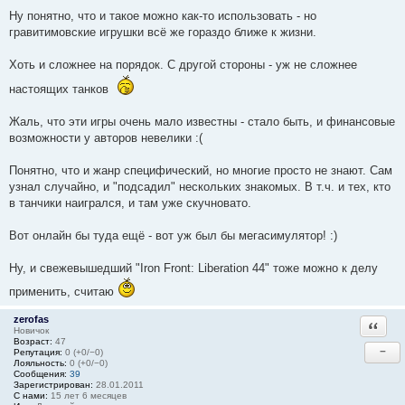
Ну понятно, что и такое можно как-то использовать - но
гравитимовские игрушки всё же гораздо ближе к жизни.
Хоть и сложнее на порядок. С другой стороны - уж не сложнее
настоящих танков
Жаль, что эти игры очень мало известны - стало быть, и финансовые
возможности у авторов невелики :(
Понятно, что и жанр специфический, но многие просто не знают. Сам
узнал случайно, и "подсадил" нескольких знакомых. В т.ч. и тех, кто
в танчики наигрался, и там уже скучновато.
Вот онлайн бы туда ещё - вот уж был бы мегасимулятор! :)
Ну, и свежевышедший "Iron Front: Liberation 44" тоже можно к делу
применить, считаю
zerofas
Ответи
Новичок
Возраст:
47
−
Репутация:
0 (+0/−0)
Лояльность:
0 (+0/−0)
Сообщения:
39
Зарегистрирован:
28.01.2011
С нами:
15 лет 6 месяцев