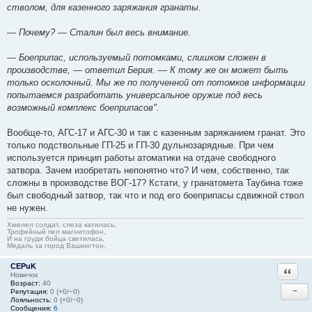
стволом, для казенного заряжания гранаты.
— Почему? — Сталин был весь внимание.
— Боеприпас, используемый потомками, слишком сложен в
производстве, — ответил Берия. — К тому же он может быть
только осколочный. Мы же по полученной от потомков информации
попытаемся разработать универсальное оружие под весь
возможный комплекс боеприпасов".
Вообще-то, АГС-17 и АГС-30 и так с казенным заряжанием гранат. Это
только подствольные ГП-25 и ГП-30 дульнозарядные. При чем
используется принцип работы атоматики на отдаче свободного
затвора. Зачем изобретать непонятно что? И чем, собственно, так
сложны в производстве ВОГ-17? Кстати, у гранатомета Таубина тоже
был свободный затвор, так что и под его боеприпасы сдвижной ствол
не нужен.
Хмелел солдат, слеза катилась,
Трофейный пел магнитофон,
И на груди бойца светилась,
Медаль за город Вашингтон.
CEPuK
Ответи
Новичок
Возраст:
40
−
Репутация:
0 (+0/−0)
Лояльность:
0 (+0/−0)
Сообщения:
6