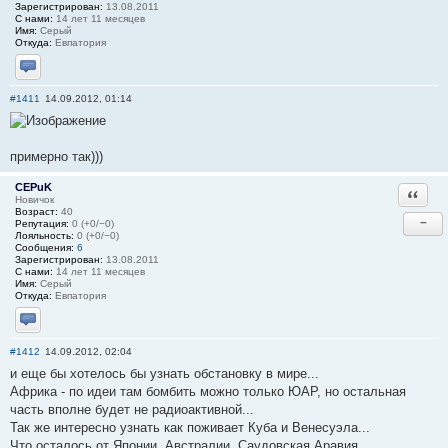
Зарегистрирован:
13.08.2011
С нами:
14 лет 11 месяцев
Имя:
Серый
Откуда:
Евпатория
Отправить личное сообщение
#1411
14.09.2012, 01:14
примерно так)))
CEPuK
Ответи
Новичок
Возраст:
40
−
Репутация:
0 (+0/−0)
Лояльность:
0 (+0/−0)
Сообщения:
6
Зарегистрирован:
13.08.2011
С нами:
14 лет 11 месяцев
Имя:
Серый
Откуда:
Евпатория
Отправить личное сообщение
#1412
14.09.2012, 02:04
и еще бы хотелось бы узнать обстановку в мире...
Африка - по идеи там бомбить можно только ЮАР, но остальная
часть вполне будет не радиоактивной...
Так же интересно узнать как поживает Куба и Венесуэла...
Что осталось от Японии, Австралии, Саудовская Аравия,