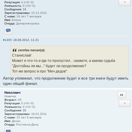
−
Репутация:
4 (+4/−0)
Лояльность:
0 (+0/−0)
Сообщения:
16
Зарегистрирован:
15.12.2011
С нами:
14 лет 7 месяцев
Имя:
Елена
Откуда:
Днепропетровск
Отправить личное сообщение
#1405
18.06.2012, 11:21
zerofas писал(а):
Станислав!
Может я что-то и где-то пропустил... скажите, а какова судьба
"Достойны ли мы..." будет ли продолжение?
Тот-же вопрос и про "Меч дедов"
Автор упоминал, что продолжение будет и все три книги будут иметь
один общий финал.
Николаич
Ответи
Новичок
Возраст:
45
−
Репутация:
0 (+0/−0)
Лояльность:
0 (+0/−0)
Сообщения:
30
Зарегистрирован:
16.01.2011
С нами:
15 лет 6 месяцев
Имя:
Денис
Откуда:
Ростов-на-Дону