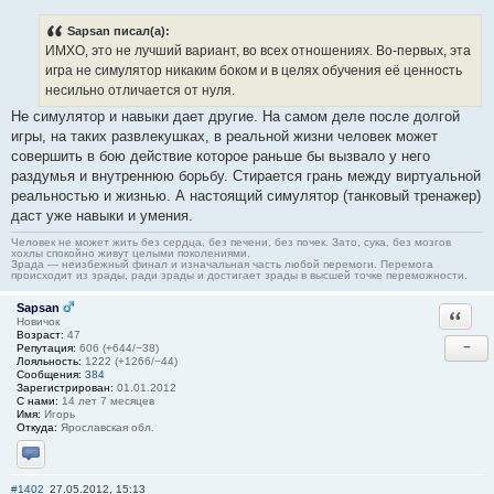
Sapsan писал(а):
ИМХО, это не лучший вариант, во всех отношениях. Во-первых, эта
игра не симулятор никаким боком и в целях обучения её ценность
несильно отличается от нуля.
Не симулятор и навыки дает другие. На самом деле после долгой
игры, на таких развлекушках, в реальной жизни человек может
совершить в бою действие которое раньше бы вызвало у него
раздумья и внутреннюю борьбу. Стирается грань между виртуальной
реальностью и жизнью. А настоящий симулятор (танковый тренажер)
даст уже навыки и умения.
Человек не может жить без сердца, без печени, без почек. Зато, сука, без мозгов
хохлы спокойно живут целыми поколениями.
Зрада — неизбежный финал и изначальная часть любой перемоги. Перемога
происходит из зрады, ради зрады и достигает зрады в высшей точке переможности.
Sapsan
Ответи
Новичок
Возраст:
47
−
Репутация:
606 (+644/−38)
Лояльность:
1222 (+1266/−44)
Сообщения:
384
Зарегистрирован:
01.01.2012
С нами:
14 лет 7 месяцев
Имя:
Игорь
Откуда:
Ярославская обл.
Отправить личное сообщение
#1402
27.05.2012, 15:13