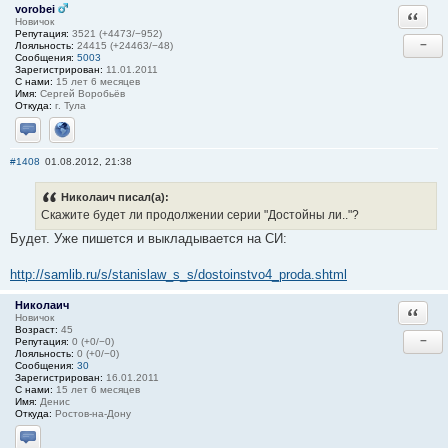
vorobei
Ответи
Новичок
Репутация:
3521 (+4473/−952)
−
Лояльность:
24415 (+24463/−48)
Сообщения:
5003
Зарегистрирован:
11.01.2011
С нами:
15 лет 6 месяцев
Имя:
Сергей Воробьёв
Откуда:
г. Тула
Отправить личное сообщение
Сайт
#1408
01.08.2012, 21:38
Николаич писал(а):
Скажите будет ли продолжении серии "Достойны ли.."?
Будет. Уже пишется и выкладывается на СИ:
http://samlib.ru/s/stanislaw_s_s/dostoinstvo4_proda.shtml
Николаич
Ответи
Новичок
Возраст:
45
−
Репутация:
0 (+0/−0)
Лояльность:
0 (+0/−0)
Сообщения:
30
Зарегистрирован:
16.01.2011
С нами:
15 лет 6 месяцев
Имя:
Денис
Откуда:
Ростов-на-Дону