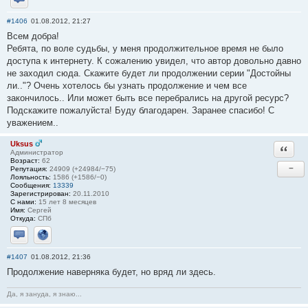
Отправить личное сообщение
#1406
01.08.2012, 21:27
Всем добра!
Ребята, по воле судьбы, у меня продолжительное время не было
доступа к интернету. К сожалению увидел, что автор довольно давно
не заходил сюда. Скажите будет ли продолжении серии "Достойны
ли.."? Очень хотелось бы узнать продолжение и чем все
закончилось.. Или может быть все перебрались на другой ресурс?
Подскажите пожалуйста! Буду благодарен. Заранее спасибо! С
уважением..
Uksus
Ответи
Администратор
Возраст:
62
−
Репутация:
24909 (+24984/−75)
Лояльность:
1586 (+1586/−0)
Сообщения:
13339
Зарегистрирован:
20.11.2010
С нами:
15 лет 8 месяцев
Имя:
Сергей
Откуда:
СПб
Отправить личное сообщение
Сайт
#1407
01.08.2012, 21:36
Продолжение наверняка будет, но вряд ли здесь.
Да, я зануда, я знаю...