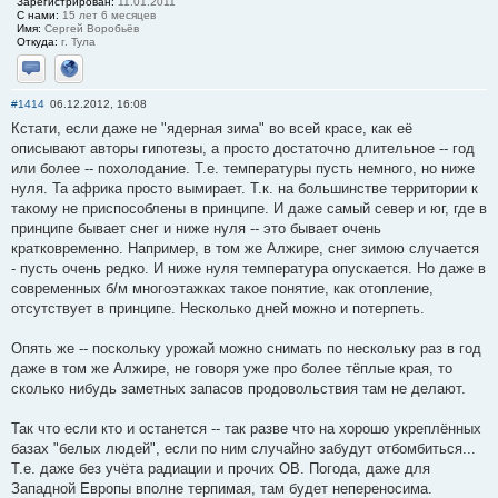
Зарегистрирован:
11.01.2011
С нами:
15 лет 6 месяцев
Имя:
Сергей Воробьёв
Откуда:
г. Тула
Отправить личное сообщение
Сайт
#1414
06.12.2012, 16:08
Кстати, если даже не "ядерная зима" во всей красе, как её
описывают авторы гипотезы, а просто достаточно длительное -- год
или более -- похолодание. Т.е. температуры пусть немного, но ниже
нуля. Та африка просто вымирает. Т.к. на большинстве территории к
такому не приспособлены в принципе. И даже самый север и юг, где в
принципе бывает снег и ниже нуля -- это бывает очень
кратковременно. Например, в том же Алжире, снег зимою случается
- пусть очень редко. И ниже нуля температура опускается. Но даже в
современных б/м многоэтажках такое понятие, как отопление,
отсутствует в принципе. Несколько дней можно и потерпеть.
Опять же -- поскольку урожай можно снимать по нескольку раз в год
даже в том же Алжире, не говоря уже про более тёплые края, то
сколько нибудь заметных запасов продовольствия там не делают.
Так что если кто и останется -- так разве что на хорошо укреплённых
базах "белых людей", если по ним случайно забудут отбомбиться...
Т.е. даже без учёта радиации и прочих ОВ. Погода, даже для
Западной Европы вполне терпимая, там будет непереносима.