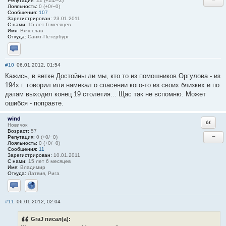
Репутация:
22 (+24/−2)
Лояльность:
0 (+0/−0)
Сообщения:
107
Зарегистрирован:
23.01.2011
С нами:
15 лет 6 месяцев
Имя:
Вячеслав
Откуда:
Санкт-Петербург
Отправить личное сообщение
#10
06.01.2012, 01:54
Кажись, в ветке Достойны ли мы, кто то из помошников Оргулова - из
194х г. говорил или намекал о спасении кого-то из своих близких и по
датам выходил конец 19 столетия... Щас так не вспомню. Может
ошибся - поправте.
wind
Ответи
Новичок
Возраст:
57
−
Репутация:
0 (+0/−0)
Лояльность:
0 (+0/−0)
Сообщения:
11
Зарегистрирован:
10.01.2011
С нами:
15 лет 6 месяцев
Имя:
Владимир
Откуда:
Латвия, Рига
Отправить личное сообщение
Сайт
#11
06.01.2012, 02:04
GraJ писал(а):