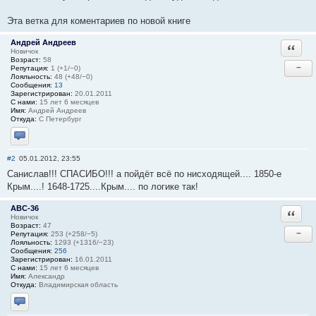
Эта ветка для коментариев по новой книге
Андрей Андреев
Ответи
Новичок
Возраст:
58
−
Репутация:
1 (+1/−0)
Лояльность:
48 (+48/−0)
Сообщения:
13
Зарегистрирован:
20.01.2011
С нами:
15 лет 6 месяцев
Имя:
Андрей Андреев
Откуда:
С Петербург
Отправить личное сообщение
#2
05.01.2012, 23:55
Cанислав!!! СПАСИБО!!! а пойдёт всё по нисходящей.... 1850-е
Крым....! 1648-1725....Крым.... по логике так!
АВС-36
Ответи
Новичок
Возраст:
47
−
Репутация:
253 (+258/−5)
Лояльность:
1293 (+1316/−23)
Сообщения:
256
Зарегистрирован:
16.01.2011
С нами:
15 лет 6 месяцев
Имя:
Александр
Откуда:
Владимирская область
Отправить личное сообщение