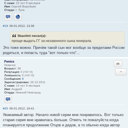
С нами:
15 лет 6 месяцев
Имя:
Сергей Воробьёв
Откуда:
г. Тула
Отправить личное сообщение
Сайт
#19
06.01.2012, 13:36
Skautlett писал(а):
проще-выдать ГГ за незаконного сына генерала.
Это тоже можно. Причём такой сын мог вообще за пределами России
родиться, и попасть туда "вот только что"...
Fenics
Ответи
Новичок
Возраст:
38
−
Репутация:
0 (+0/−0)
Лояльность:
0 (+0/−0)
Сообщения:
8
Зарегистрирован:
26.10.2011
С нами:
14 лет 9 месяцев
Имя:
Андрей
Откуда:
Нижний Новгород
Отправить личное сообщение
#20
06.01.2012, 19:41
Уважаемый автор. Начало новой серии мне понравилось. Вот только
старая серия мне нравилась больше. Ответь те пожалуйста когда
планируется продолжение Отцов и дедов, а то обычно когда автор