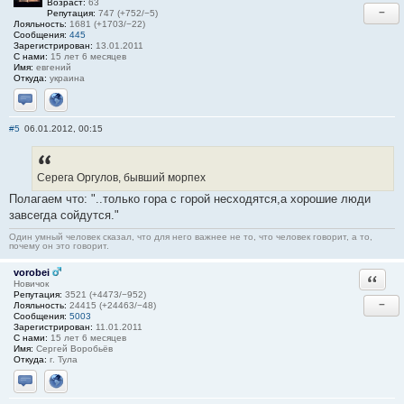
Возраст:
63
−
Репутация:
747 (+752/−5)
Лояльность:
1681 (+1703/−22)
Сообщения:
445
Зарегистрирован:
13.01.2011
С нами:
15 лет 6 месяцев
Имя:
евгений
Откуда:
украина
Отправить личное сообщение
Сайт
#5
06.01.2012, 00:15
Серега Оргулов, бывший морпех
Полагаем что: "..только гора с горой несходятся,а хорошие люди
завсегда сойдутся."
Один умный человек сказал, что для него важнее не то, что человек говорит, а то,
почему он это говорит.
vorobei
Ответи
Новичок
Репутация:
3521 (+4473/−952)
−
Лояльность:
24415 (+24463/−48)
Сообщения:
5003
Зарегистрирован:
11.01.2011
С нами:
15 лет 6 месяцев
Имя:
Сергей Воробьёв
Откуда:
г. Тула
Отправить личное сообщение
Сайт