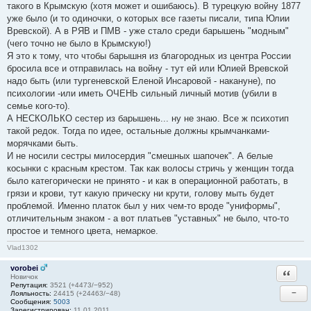
такого в Крымскую (хотя может и ошибаюсь). В турецкую войну 1877
уже было (и то одиночки, о которых все газеты писали, типа Юлии
Вревской). А в РЯВ и ПМВ - уже стало среди барышень "модным"
(чего точно не было в Крымскую!)
Я это к тому, что чтобы барышня из благородных из центра России
бросила все и отправилась на войну - тут ей или Юлией Вревской
надо быть (или тургеневской Еленой Инсаровой - накануне), по
психологии -или иметь ОЧЕНЬ сильный личный мотив (убили в
семье кого-то).
А НЕСКОЛЬКО сестер из барышень... ну не знаю. Все ж психотип
такой редок. Тогда по идее, остальные должны крымчанками-
морячками быть.
И не носили сестры милосердия "смешных шапочек". А белые
косынки с красным крестом. Так как волосы стричь у женщин тогда
было категорически не принято - и как в операционной работать, в
грязи и крови, тут какую прическу ни крути, голову мыть будет
проблемой. Именно платок был у них чем-то вроде "униформы",
отличительным знаком - а вот платьев "уставных" не было, что-то
простое и темного цвета, немаркое.
Vlad1302
vorobei
Ответи
Новичок
Репутация:
3521 (+4473/−952)
−
Лояльность:
24415 (+24463/−48)
Сообщения:
5003
Зарегистрирован:
11.01.2011