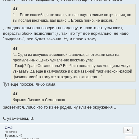
"-… Боже спасибо, я же знал, что нас ждут великие потрясения, но
ты послал вестника, дал шанс… Егорка погиб, не дожил…"
, следовательно он поверил попаданцу, и просто его усыновит,
возрасты обоих позволяют :) , так что тут все нормально, не надо
"выдавать", все будет законно. Ну и плюс к тому
"... Одна из девушек в смешной шапочке, с потеками слез на
пропыленных щеках удивленно воскликнула:
- Граф? Граф Осташев, вы? Во, блин попал, ну как женщины могут
узнавать, да еще в камуфляже и с измазанной тактической краской
физиономией, к тому же отвергнутого кавалера…"
Тут еще похоже, либо сама
барыня Лизавета Семеновна
засветится, либо кто то из ее родни, ну или ее окружения ...
С уважением, В.
GraJ
Ответи
Новичок
Возраст:
42
−