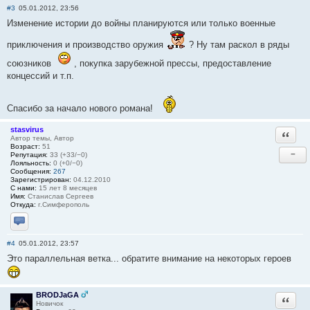
#3
05.01.2012, 23:56
Изменение истории до войны планируются или только военные
приключения и производство оружия
? Ну там раскол в ряды
союзников
, покупка зарубежной прессы, предоставление
концессий и т.п.
Спасибо за начало нового романа!
stasvirus
Ответи
Автор темы, Автор
Возраст:
51
−
Репутация:
33 (+33/−0)
Лояльность:
0 (+0/−0)
Сообщения:
267
Зарегистрирован:
04.12.2010
С нами:
15 лет 8 месяцев
Имя:
Станислав Сергеев
Откуда:
г.Симферополь
Отправить личное сообщение
#4
05.01.2012, 23:57
Это параллельная ветка... обратите внимание на некоторых героев
BRODJaGA
Ответи
Новичок