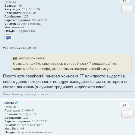
Новичок
Возраст:
48
−
Репутация:
45 (+58/−13)
Лояльность:
5 (+5/−0)
Сообщения:
129
Зарегистрирован:
04.04.2011
С нами:
15 лет 4 месяца
Имя:
Алексей
Откуда:
Владивосток
Отправить личное сообщение
#13
06.01.2012, 05:06
vorobei писал(а):
В смысле, шибко сомневаюсь в способности "попаданца" что
выдать себя за графа, что реально получить такой титул.
Просто артилерийский генерал усыновит ГГ или просто выдаст за
своего давно потерянного, но вдруг нашедшегося сына, которого он
считал погибшим(в лучших традициях индийского кино).
Сила Тьмы да пребудет с вами.
laneta
Ответи
Новичок
Репутация:
9 (+9/−0)
−
Лояльность:
1 (+2/−1)
Сообщения:
137
Зарегистрирован:
14.01.2011
С нами:
15 лет 6 месяцев
Имя:
Евгений
Откуда:
Петровск-Забайкальский