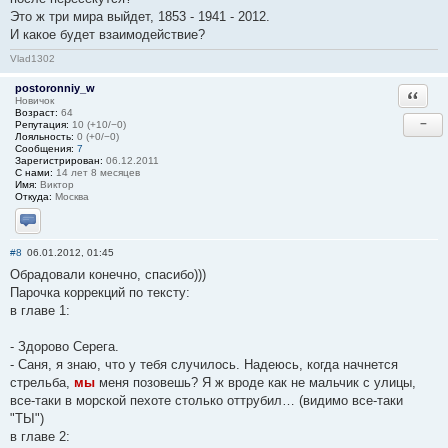
Это ж три мира выйдет, 1853 - 1941 - 2012.
И какое будет взаимодействие?
Vlad1302
postoronniy_w
Ответи
Новичок
Возраст:
64
−
Репутация:
10 (+10/−0)
Лояльность:
0 (+0/−0)
Сообщения:
7
Зарегистрирован:
06.12.2011
С нами:
14 лет 8 месяцев
Имя:
Виктор
Откуда:
Москва
Отправить личное сообщение
#8
06.01.2012, 01:45
Обрадовали конечно, спасибо)))
Парочка коррекций по тексту:
в главе 1:
- Здорово Серега.
- Саня, я знаю, что у тебя случилось. Надеюсь, когда начнется
стрельба,
мы
меня позовешь? Я ж вроде как не мальчик с улицы,
все-таки в морской пехоте столько оттрубил… (видимо все-таки
"ТЫ")
в главе 2: