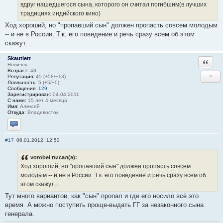
вдруг нашедшегося сына, которого он считал погибшим(в лучших
традициях индийского кино)
Ход хороший, но "пропавший сын" должен пропасть совсем молодым
-- и не в России. Т.к. его поведение и речь сразу всем об этом
скажут...
Skautlett
Ответи
Новичок
Возраст:
48
−
Репутация:
45 (+58/−13)
Лояльность:
5 (+5/−0)
Сообщения:
129
Зарегистрирован:
04.04.2011
С нами:
15 лет 4 месяца
Имя:
Алексей
Откуда:
Владивосток
Отправить личное сообщение
#17
06.01.2012, 12:53
vorobei писал(а):
Ход хороший, но "пропавший сын" должен пропасть совсем
молодым -- и не в России. Т.к. его поведение и речь сразу всем об
этом скажут...
Тут много вариантов, как "сын" пропал и где его носило всё это
время. А можно поступить проще-выдать ГГ за незаконного сына
генерала.