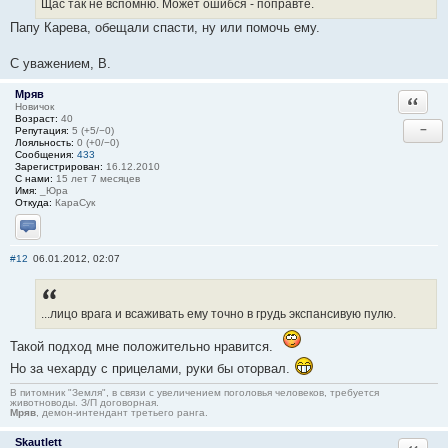
Щас так не вспомню. Может ошибся - поправте.
Папу Карева, обещали спасти, ну или помочь ему.
С уважением, В.
Мряв
Ответи
Новичок
Возраст:
40
−
Репутация:
5 (+5/−0)
Лояльность:
0 (+0/−0)
Сообщения:
433
Зарегистрирован:
16.12.2010
С нами:
15 лет 7 месяцев
Имя:
_Юра
Откуда:
КараСук
Отправить личное сообщение
#12
06.01.2012, 02:07
...лицо врага и всаживать ему точно в грудь экспансивую пулю.
Такой подход мне положительно нравится.
Но за чехарду с прицелами, руки бы оторвал.
В питомник "Земля", в связи с увеличением поголовья человеков, требуется
животноводы. З/П договорная.
Мряв
, демон-интендант третьего ранга.
Skautlett
Ответи