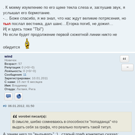
. К моему изумлению по его щеке текла слеза и, заглушив звук, я
услышал его бормотание.
-… Боже спасибо, я же знал, что нас ждут великие потрясения, но
тыл
послал вестника, дал шанс…Егорка погиб, не дожил…
И( и здесь тоже "ТЫ")
Но если будет продолжение первой сюжетной линии никто не
обидится
wind
Ответи
Новичок
Возраст:
57
−
Репутация:
0 (+0/−0)
Лояльность:
0 (+0/−0)
Сообщения:
11
Зарегистрирован:
10.01.2011
С нами:
15 лет 6 месяцев
Имя:
Владимир
Откуда:
Латвия, Рига
Отправить личное сообщение
Сайт
#9
06.01.2012, 01:50
vorobei писал(а):
В смысле, шибко сомневаюсь в способности "попаданца" что
выдать себя за графа, что реально получить такой титул.
А зачем чего то "выдывать" ;) , старый граф конкретно сказал: