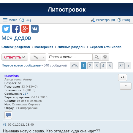
Литостровок
Меню
FAQ
Регистрация
Вход
Меч дедов
Список разделов
Мастерская
Личные разделы
Сергеев Станислав
Ответить
1
2
3
4
5
…
32
Первое новое сообщение
• 640 сообщений
stasvirus
Ответи
Автор темы, Автор
Возраст:
51
−
Репутация:
33 (+33/−0)
Лояльность:
0 (+0/−0)
Сообщения:
267
Зарегистрирован:
04.12.2010
С нами:
15 лет 8 месяцев
Имя:
Станислав Сергеев
Откуда:
г.Симферополь
Отправить личное сообщение
#1
05.01.2012, 23:40
Начинаю новую серию. Кто отгадает куда она идет??