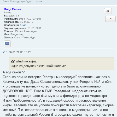
Сила Тьмы да пребудет с вами.
Влад Савин
Ответи
Автор
Возраст:
63
−
Репутация:
1054 (+1070/−16)
Лояльность:
49 (+49/−0)
Сообщения:
1245
Зарегистрирован:
01.01.2011
С нами:
15 лет 7 месяцев
Имя:
Владимир
Откуда:
Санкт-Петербург
Отправить личное сообщение
#18
06.01.2012, 13:20
wind писал(а):
Одна из девушек в смешной шапочке
А год какой??
Сколько помню историю "сестры милосердия" появились как раз в
Крымскую (у нас Даша Севастопольская, у них Флоренс Найтигейл,
кто раньше не помню) - но вот дело это было исключительно
ДОБРОВОЛЬНОЕ. Еще в ПМВ "младшим" медработником на
подхвате гораздо чаще был мужчина-фельдшер, а не медсестра.
И при "добровольности", и тогдашней скорости распространения
инфы, явление это не успело приобрести массовый характер, скорее
местный. Т.е. севастопольские женщины в медсестры шли - а вот
чтобы из центральной России благородные ехали - ну вот не помню я