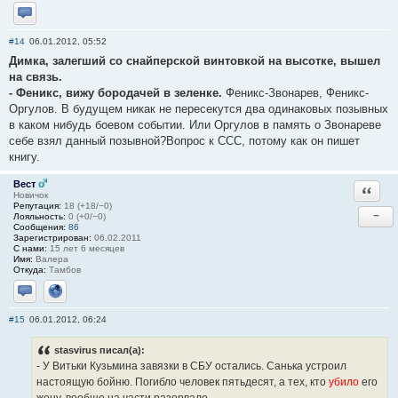
Отправить личное сообщение
#14
06.01.2012, 05:52
Димка, залегший со снайперской винтовкой на высотке, вышел
на связь.
- Феникс, вижу бородачей в зеленке.
Феникс-Звонарев, Феникс-
Оргулов. В будущем никак не пересекутся два одинаковых позывных
в каком нибудь боевом событии. Или Оргулов в память о Звонареве
себе взял данный позывной?Вопрос к ССС, потому как он пишет
книгу.
Вест
Ответи
Новичок
Репутация:
18 (+18/−0)
−
Лояльность:
0 (+0/−0)
Сообщения:
86
Зарегистрирован:
06.02.2011
С нами:
15 лет 6 месяцев
Имя:
Валера
Откуда:
Тамбов
Отправить личное сообщение
Сайт
#15
06.01.2012, 06:24
stasvirus писал(а):
- У Витьки Кузьмина завязки в СБУ остались. Санька устроил
настоящую бойню. Погибло человек пятьдесят, а тех, кто
убило
его
жену, вообще на части разорвало.