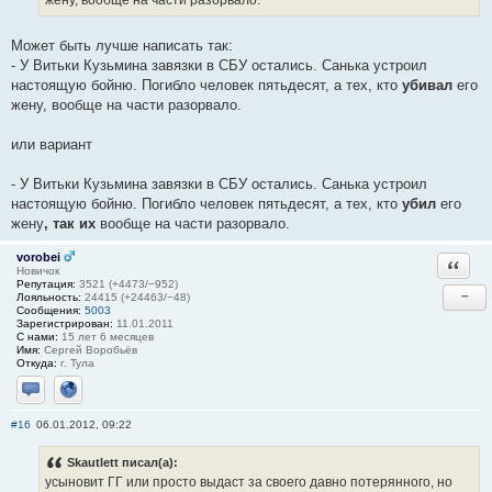
Может быть лучше написать так:
- У Витьки Кузьмина завязки в СБУ остались. Санька устроил
настоящую бойню. Погибло человек пятьдесят, а тех, кто
убивал
его
жену, вообще на части разорвало.
или вариант
- У Витьки Кузьмина завязки в СБУ остались. Санька устроил
настоящую бойню. Погибло человек пятьдесят, а тех, кто
убил
его
жену
, так их
вообще на части разорвало.
vorobei
Ответи
Новичок
Репутация:
3521 (+4473/−952)
−
Лояльность:
24415 (+24463/−48)
Сообщения:
5003
Зарегистрирован:
11.01.2011
С нами:
15 лет 6 месяцев
Имя:
Сергей Воробьёв
Откуда:
г. Тула
Отправить личное сообщение
Сайт
#16
06.01.2012, 09:22
Skautlett писал(а):
усыновит ГГ или просто выдаст за своего давно потерянного, но