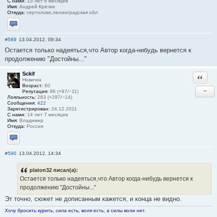
С нами:
15 лет 6 месяцев
Имя:
Андрей Кречик
Откуда:
сертолово,ленинградская обл
Отправить личное сообщение
#589
13.04.2012, 09:34
Остается только надеяться,что Автор когда-нибудь вернется к
продолжению "Достойны..."
Sckif
Ответи
Новичок
Возраст:
60
−
Репутация:
86 (+97/−11)
Лояльность:
283 (+297/−14)
Сообщения:
422
Зарегистрирован:
24.12.2011
С нами:
14 лет 7 месяцев
Имя:
Владимир
Откуда:
Россия
Отправить личное сообщение
#590
13.04.2012, 14:34
platon32 писал(а):
Остается только надеяться,что Автор когда-нибудь вернется к
продолжению "Достойны..."
Эт точно, сюжет не дописанным кажется, и конца не видно.
Хочу бросить курить, сила есть, воля есть, а силы воли нет.