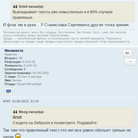
Grizli писал(а):
Выкладывают тексты уже осмысленные и в 90% случаев
правленые.
И флаг им в руки... У Станислава Сергеевича другая точка зрения.
Человек не может жить без сердца, без печени, без почек. Зато, сука, без мозгов
хохлы спокойно живут целыми поколениями.
Зрада — неизбежный финал и изначальная часть любой перемоги. Перемога
происходит из зрады, ради зрады и достигает зрады в высшей точке переможности.
Миланиста
Ответи
Новичок
Возраст:
35
−
Репутация:
0 (+0/−0)
Лояльность:
0 (+0/−0)
Сообщения:
8
Зарегистрирован:
04.05.2011
С нами:
15 лет 3 месяца
Имя:
Антон
Откуда:
Санкт-Петербург
Отправить личное сообщение
#595
14.04.2012, 21:15
Mozg писал(а):
Grizli
Сходите на Либрусек и посмотрите. Подумайте.
Так там что правленный текст,что нет-все равно обольют грязью не
читая