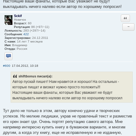
Настоящие ваши фанаты, которые Вас уважают не будут
выкладывать ничего налево если автор по хорошему попросил!
Sckif
Ответи
Новичок
Возраст:
60
−
Репутация:
86 (+97/−11)
Лояльность:
283 (+297/−14)
Сообщения:
422
Зарегистрирован:
24.12.2011
С нами:
14 лет 7 месяцев
Имя:
Владимир
Откуда:
Россия
Отправить личное сообщение
#600
17.04.2012, 10:18
shiftbonus писал(а):
Автор пускай пишет! Нам нравится и хорошо! На остальных -
которые пищат и визжат нужно просто положить!!!
Настоящие ваши фанаты, которые Вас уважают не будут
выкладывать ничего налево если автор по хорошему попросил
Тут дело не только в этом, автору конечно удачи и творческих
успехов. Но мелкие людишки, украв не правленый текст и разместив
его хрен знает где. Очень портят репутацию самого автора. Мне
например интересно купить книгу в бумажном варианте, и многим
другим, а когда эту книгу, еще не исправленную и не изданную,