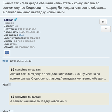
Значит так - Меч дедов обещали напечатать к концу месяца во
всяком случае Сидорович, главред Лениздата клятвенно обещал...
А сейчас начинаю выкладку новой книги
Sapsan
Ответи
Новичок
Возраст:
47
−
Репутация:
606 (+644/−38)
Лояльность:
1222 (+1266/−44)
Сообщения:
384
Зарегистрирован:
01.01.2012
С нами:
14 лет 7 месяцев
Имя:
Игорь
Откуда:
Ярославская обл.
Отправить личное сообщение
#585
12.04.2012, 21:43
stasvirus писал(а):
Значит так - Меч дедов обещали напечатать к концу месяца во
всяком случае Сидорович, главред Лениздата клятвенно обещал...
Ура!!!
stasvirus писал(а):
А сейчас начинаю выкладку новой книги
Ура-2!!!