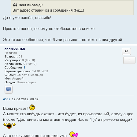
Вест писал(а):
Вот адрес странички и сообщения (№11)
Да я уже нашёл, спасибо!
Просто я понял, почему не отобраается в списке.
Это те же сообщения, что были раньше -- но текст в них другой.
andre270168
Ответи
Новичок
Возраст:
58
−
Репутация:
0 (+0/−0)
Лояльность:
0 (+0/−0)
Сообщения:
3
Зарегистрирован:
24.01.2011
С нами:
15 лет 6 месяцев
Имя:
Андрей
Откуда:
Новосибирск
Отправить личное сообщение
#582
12.04.2012, 08:37
Всем привет!
А может кто-нибудь скажет - что будет, из произведений, следующее
(после "Достойны ли мы отцов и дедов Часть 4")? и примерно когда?
А то соскучился по пище для ума.