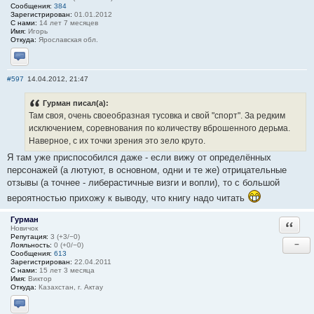
Сообщения:
384
Зарегистрирован:
01.01.2012
С нами:
14 лет 7 месяцев
Имя:
Игорь
Откуда:
Ярославская обл.
Отправить личное сообщение
#597
14.04.2012, 21:47
Гурман писал(а):
Там своя, очень своеобразная тусовка и свой "спорт". За редким
исключением, соревнования по количеству вброшенного дерьма.
Наверное, с их точки зрения это зело круто.
Я там уже приспособился даже - если вижу от определённых
персонажей (а лютуют, в основном, одни и те же) отрицательные
отзывы (а точнее - либерастичные визги и вопли), то с большой
вероятностью прихожу к выводу, что книгу надо читать
Гурман
Ответи
Новичок
Репутация:
3 (+3/−0)
−
Лояльность:
0 (+0/−0)
Сообщения:
613
Зарегистрирован:
22.04.2011
С нами:
15 лет 3 месяца
Имя:
Виктор
Откуда:
Казахстан, г. Актау
Отправить личное сообщение