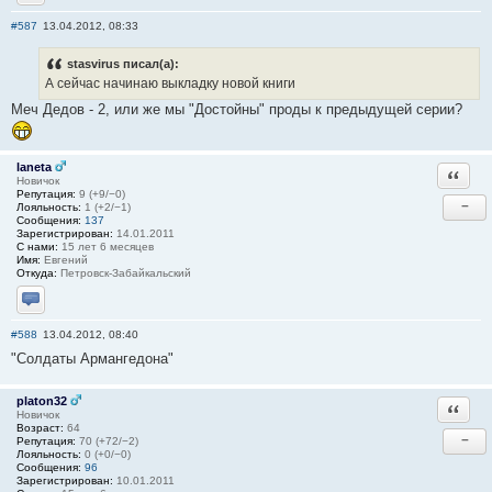
Отправить личное сообщение
#587
13.04.2012, 08:33
stasvirus писал(а):
А сейчас начинаю выкладку новой книги
Меч Дедов - 2, или же мы "Достойны" проды к предыдущей серии?
laneta
Ответи
Новичок
Репутация:
9 (+9/−0)
−
Лояльность:
1 (+2/−1)
Сообщения:
137
Зарегистрирован:
14.01.2011
С нами:
15 лет 6 месяцев
Имя:
Евгений
Откуда:
Петровск-Забайкальский
Отправить личное сообщение
#588
13.04.2012, 08:40
"Солдаты Армангедона"
platon32
Ответи
Новичок
Возраст:
64
−
Репутация:
70 (+72/−2)
Лояльность:
0 (+0/−0)
Сообщения:
96
Зарегистрирован:
10.01.2011