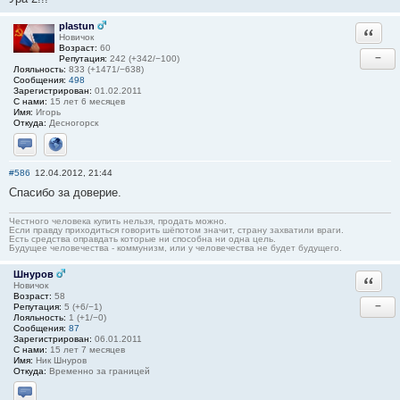
plastun
Ответи
Новичок
Возраст:
60
−
Репутация:
242 (+342/−100)
Лояльность:
833 (+1471/−638)
Сообщения:
498
Зарегистрирован:
01.02.2011
С нами:
15 лет 6 месяцев
Имя:
Игорь
Откуда:
Десногорск
Отправить личное сообщение
Сайт
#586
12.04.2012, 21:44
Спасибо за доверие.
Честного человека купить нельзя, продать можно.
Если правду приходиться говорить шёпотом значит, страну захватили враги.
Есть средства оправдать которые ни способна ни одна цель.
Будущее человечества - коммунизм, или у человечества не будет будущего.
Шнуров
Ответи
Новичок
Возраст:
58
−
Репутация:
5 (+6/−1)
Лояльность:
1 (+1/−0)
Сообщения:
87
Зарегистрирован:
06.01.2011
С нами:
15 лет 7 месяцев
Имя:
Ник Шнуров
Откуда:
Временно за границей