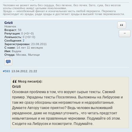
Человек не может жить без сердца, без печени, без почек. Зато, сука, без мозгов
хохлы спокойно живут целыми поколениями.
Зрада — неизбежный финал и изначальная часть любой перемоги. Перемога
происходит из зрады, ради зрады и достигает зрады в высшей точке переможности.
Grizli
Ответи
Новичок
Возраст:
56
−
Репутация:
0 (+0/−0)
Лояльность:
0 (+0/−0)
Сообщения:
2
Зарегистрирован:
23.08.2011
С нами:
14 лет 11 месяцев
Имя:
Вадим
Откуда:
Москва, Мытищи
Отправить личное сообщение
#593
13.04.2012, 21:22
Mozg писал(а):
Grizli
Основная проблема в том, что воруют сырые тексты. Свежий
пример. Украдены тексты Поселягина. Выложены на Либрусеке и
там же сразу обосраны как неграмотные и недоработанные.
Думаете Автору такое приятно? Ведь человек выложивший
украденное, даже не подумал уточнить , что читать предстоит
невычитанные и не правленные черновики. Подумайте об этом.
Сходите на Либрусек и посмотрите. Подумайте.