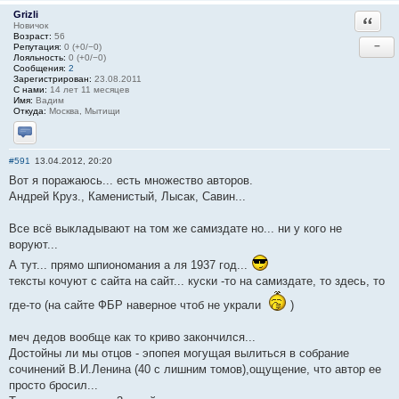
Grizli
Ответи
Новичок
Возраст:
56
−
Репутация:
0 (+0/−0)
Лояльность:
0 (+0/−0)
Сообщения:
2
Зарегистрирован:
23.08.2011
С нами:
14 лет 11 месяцев
Имя:
Вадим
Откуда:
Москва, Мытищи
Отправить личное сообщение
#591
13.04.2012, 20:20
Вот я поражаюсь... есть множество авторов.
Андрей Круз., Каменистый, Лысак, Савин...
Все всё выкладывают на том же самиздате но... ни у кого не
воруют...
А тут... прямо шпиономания а ля 1937 год...
тексты кочуют с сайта на сайт... куски -то на самиздате, то здесь, то
где-то (на сайте ФБР наверное чтоб не украли
)
меч дедов вообще как то криво закончился...
Достойны ли мы отцов - эпопея могущая вылиться в собрание
сочинений В.И.Ленина (40 с лишним томов),ощущение, что автор ее
просто бросил...