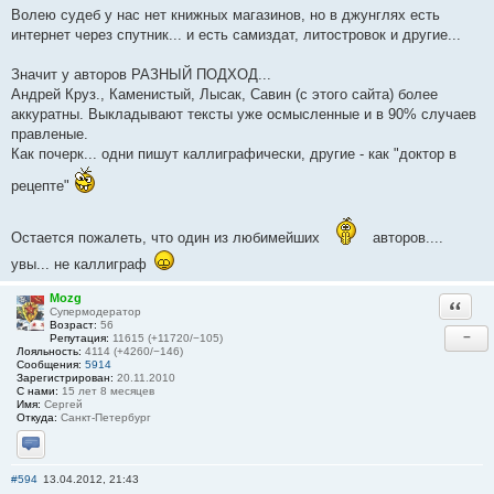
Волею судеб у нас нет книжных магазинов, но в джунглях есть
интернет через спутник... и есть самиздат, литостровок и другие...
Значит у авторов РАЗНЫЙ ПОДХОД...
Андрей Круз., Каменистый, Лысак, Савин (с этого сайта) более
аккуратны. Выкладывают тексты уже осмысленные и в 90% случаев
правленые.
Как почерк... одни пишут каллиграфически, другие - как "доктор в
рецепте"
Остается пожалеть, что один из любимейших
авторов....
увы... не каллиграф
Mozg
Ответи
Супермодератор
Возраст:
56
−
Репутация:
11615 (+11720/−105)
Лояльность:
4114 (+4260/−146)
Сообщения:
5914
Зарегистрирован:
20.11.2010
С нами:
15 лет 8 месяцев
Имя:
Сергей
Откуда:
Санкт-Петербург
Отправить личное сообщение
#594
13.04.2012, 21:43