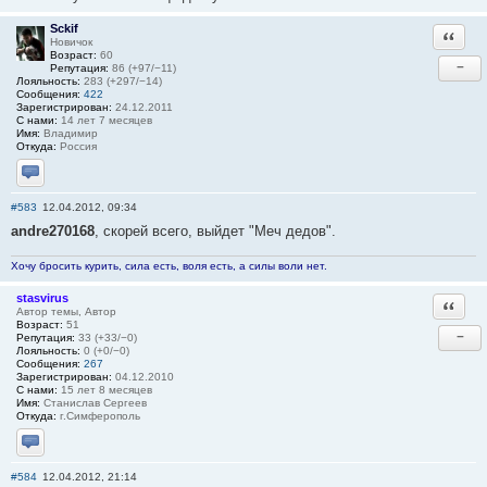
Sckif
Ответи
Новичок
Возраст:
60
−
Репутация:
86 (+97/−11)
Лояльность:
283 (+297/−14)
Сообщения:
422
Зарегистрирован:
24.12.2011
С нами:
14 лет 7 месяцев
Имя:
Владимир
Откуда:
Россия
Отправить личное сообщение
#583
12.04.2012, 09:34
andre270168
, скорей всего, выйдет "Меч дедов".
Хочу бросить курить, сила есть, воля есть, а силы воли нет.
stasvirus
Ответи
Автор темы, Автор
Возраст:
51
−
Репутация:
33 (+33/−0)
Лояльность:
0 (+0/−0)
Сообщения:
267
Зарегистрирован:
04.12.2010
С нами:
15 лет 8 месяцев
Имя:
Станислав Сергеев
Откуда:
г.Симферополь
Отправить личное сообщение
#584
12.04.2012, 21:14