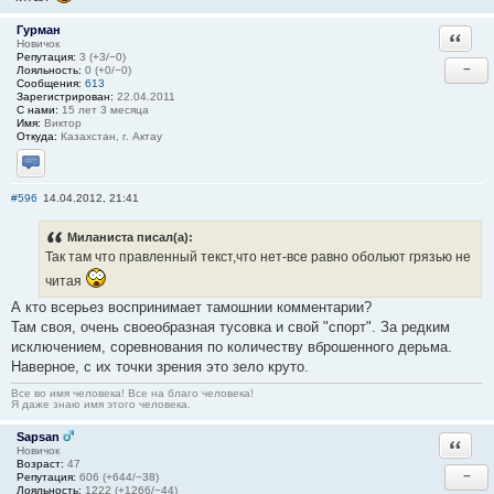
Гурман
Ответи
Новичок
Репутация:
3 (+3/−0)
−
Лояльность:
0 (+0/−0)
Сообщения:
613
Зарегистрирован:
22.04.2011
С нами:
15 лет 3 месяца
Имя:
Виктор
Откуда:
Казахстан, г. Актау
Отправить личное сообщение
#596
14.04.2012, 21:41
Миланиста писал(а):
Так там что правленный текст,что нет-все равно обольют грязью не
читая
А кто всерьез воспринимает тамошнии комментарии?
Там своя, очень своеобразная тусовка и свой "спорт". За редким
исключением, соревнования по количеству вброшенного дерьма.
Наверное, с их точки зрения это зело круто.
Все во имя человека! Все на благо человека!
Я даже знаю имя этого человека.
Sapsan
Ответи
Новичок
Возраст:
47
−
Репутация:
606 (+644/−38)
Лояльность:
1222 (+1266/−44)