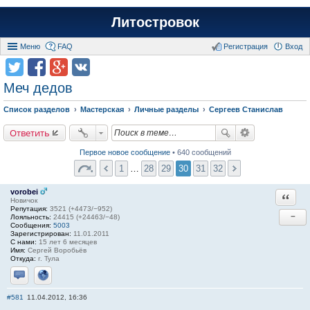
Литостровок
Меню
FAQ
Регистрация
Вход
Меч дедов
Список разделов
Мастерская
Личные разделы
Сергеев Станислав
Ответить
Первое новое сообщение
• 640 сообщений
1
…
28
29
30
31
32
vorobei
Ответи
Новичок
Репутация:
3521 (+4473/−952)
−
Лояльность:
24415 (+24463/−48)
Сообщения:
5003
Зарегистрирован:
11.01.2011
С нами:
15 лет 6 месяцев
Имя:
Сергей Воробьёв
Откуда:
г. Тула
Отправить личное сообщение
Сайт
#581
11.04.2012, 16:36