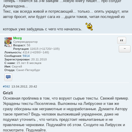
Теперь - гонится за 3-м зайцем ...новую книгу пишет... про солдат
Армагедона...
Текс, как всегда живой и потрясающий... только... опять украдут, или
автор бросит, или будет сага из ...дцати томов, читая последний из
которых уже забудешь с чего что началось.
Mozg
Ответи
Супермодератор
Возраст:
56
−
Репутация:
11615 (+11720/−105)
Лояльность:
4114 (+4260/−146)
Сообщения:
5914
Зарегистрирован:
20.11.2010
С нами:
15 лет 8 месяцев
Имя:
Сергей
Откуда:
Санкт-Петербург
Отправить личное сообщение
#592
13.04.2012, 20:42
Grizli
Основная проблема в том, что воруют сырые тексты. Свежий пример.
Украдены тексты Поселягина. Выложены на Либрусеке и там же
сразу обосраны как неграмотные и недоработанные. Думаете Автору
такое приятно? Ведь человек выложивший украденное, даже не
подумал уточнить , что читать предстоит невычитанные и не
правленные черновики. Подумайте об этом. Сходите на Либрусек и
посмотрите. Подумайте.