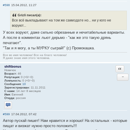
#598
15.04.2012, 11:27
Grizli писал(а):
Все всё выкладывают на том же самиздате но... ни у кого не
воруют...
У всех воруют, даже сильно обрезанные и нечитабельные варианты.
А после в комментах льют дерьмо - "как же это такую дрянь
печатают".
"Так и я могу, а ты МУРКУ сыграй!" (с) Промокашка.
Все во имя человека! Все на благо человека!
Я даже знаю имя этого человека.
shiftbonus
Ответи
Новичок
Возраст:
46
−
Репутация:
0 (+0/−0)
Лояльность:
0 (+0/−0)
Сообщения:
10
Зарегистрирован:
11.11.2011
С нами:
14 лет 8 месяцев
Имя:
Евгений
Откуда:
россия
Отправить личное сообщение
#599
17.04.2012, 07:42
Автор пускай пишет! Нам нравится и хорошо! На остальных - которые
пищат и визжат нужно просто положить!!!