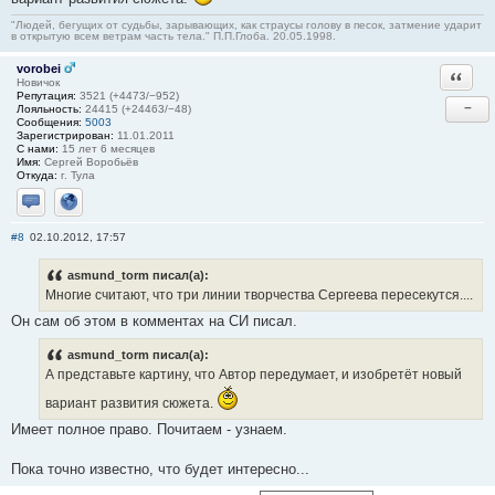
"Людей, бегущих от судьбы, зарывающих, как страусы голову в песок, затмение ударит
в открытую всем ветрам часть тела." П.П.Глоба. 20.05.1998.
vorobei
Ответи
Новичок
Репутация:
3521 (+4473/−952)
−
Лояльность:
24415 (+24463/−48)
Сообщения:
5003
Зарегистрирован:
11.01.2011
С нами:
15 лет 6 месяцев
Имя:
Сергей Воробьёв
Откуда:
г. Тула
Отправить личное сообщение
Сайт
#8
02.10.2012, 17:57
asmund_torm писал(а):
Многие считают, что три линии творчества Сергеева пересекутся....
Он сам об этом в комментах на СИ писал.
asmund_torm писал(а):
А представьте картину, что Автор передумает, и изобретёт новый
вариант развития сюжета.
Имеет полное право. Почитаем - узнаем.
Пока точно известно, что будет интересно...