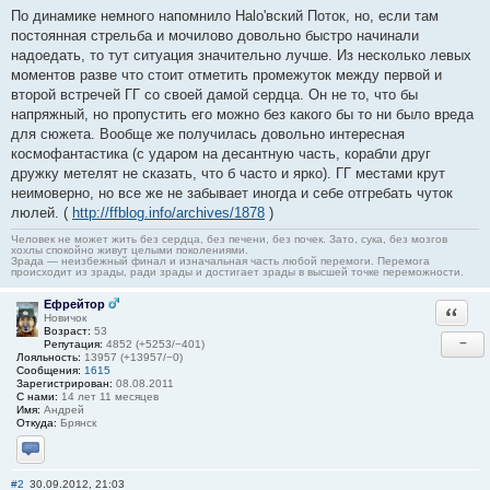
По динамике немного напомнило Halo'вский Поток, но, если там
постоянная стрельба и мочилово довольно быстро начинали
надоедать, то тут ситуация значительно лучше. Из несколько левых
моментов разве что стоит отметить промежуток между первой и
второй встречей ГГ со своей дамой сердца. Он не то, что бы
напряжный, но пропустить его можно без какого бы то ни было вреда
для сюжета. Вообще же получилась довольно интересная
космофантастика (с ударом на десантную часть, корабли друг
дружку метелят не сказать, что б часто и ярко). ГГ местами крут
неимоверно, но все же не забывает иногда и себе отгребать чуток
люлей. (
http://ffblog.info/archives/1878
)
Человек не может жить без сердца, без печени, без почек. Зато, сука, без мозгов
хохлы спокойно живут целыми поколениями.
Зрада — неизбежный финал и изначальная часть любой перемоги. Перемога
происходит из зрады, ради зрады и достигает зрады в высшей точке переможности.
Ефрейтор
Ответи
Новичок
Возраст:
53
−
Репутация:
4852 (+5253/−401)
Лояльность:
13957 (+13957/−0)
Сообщения:
1615
Зарегистрирован:
08.08.2011
С нами:
14 лет 11 месяцев
Имя:
Андрей
Откуда:
Брянск
Отправить личное сообщение
#2
30.09.2012, 21:03