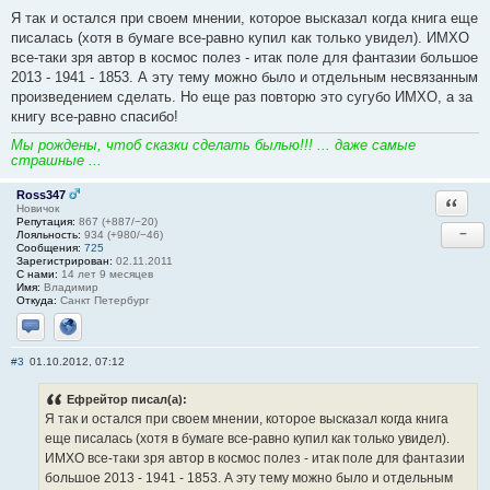
Я так и остался при своем мнении, которое высказал когда книга еще
писалась (хотя в бумаге все-равно купил как только увидел). ИМХО
все-таки зря автор в космос полез - итак поле для фантазии большое
2013 - 1941 - 1853. А эту тему можно было и отдельным несвязанным
произведением сделать. Но еще раз повторю это сугубо ИМХО, а за
книгу все-равно спасибо!
Мы рождены, чтоб сказки сделать былью!!! ... даже самые
страшные ...
Ross347
Ответи
Новичок
Репутация:
867 (+887/−20)
−
Лояльность:
934 (+980/−46)
Сообщения:
725
Зарегистрирован:
02.11.2011
С нами:
14 лет 9 месяцев
Имя:
Владимир
Откуда:
Санкт Петербург
Отправить личное сообщение
Сайт
#3
01.10.2012, 07:12
Ефрейтор писал(а):
Я так и остался при своем мнении, которое высказал когда книга
еще писалась (хотя в бумаге все-равно купил как только увидел).
ИМХО все-таки зря автор в космос полез - итак поле для фантазии
большое 2013 - 1941 - 1853. А эту тему можно было и отдельным