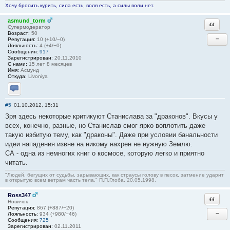
Хочу бросить курить, сила есть, воля есть, а силы воли нет.
asmund_torm
Ответи
Супермодератор
Возраст:
50
−
Репутация:
10 (+10/−0)
Лояльность:
4 (+4/−0)
Сообщения:
917
Зарегистрирован:
20.11.2010
С нами:
15 лет 8 месяцев
Имя:
Асмунд
Откуда:
Livoniya
Отправить личное сообщение
#5
01.10.2012, 15:31
Зря здесь некоторые критикуют Станислава за "драконов". Вкусы у
всех, конечно, разные, но Станислав смог ярко воплотить даже
такую избитую тему, как "драконы". Даже при условии банальности
идеи нападения извне на никому нахрен не нужную Землю.
СА - одна из немногих книг о космосе, которую легко и приятно
читать.
"Людей, бегущих от судьбы, зарывающих, как страусы голову в песок, затмение ударит
в открытую всем ветрам часть тела." П.П.Глоба. 20.05.1998.
Ross347
Ответи
Новичок
Репутация:
867 (+887/−20)
−
Лояльность:
934 (+980/−46)
Сообщения:
725
Зарегистрирован:
02.11.2011