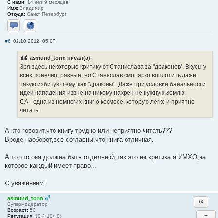
С нами:
14 лет 9 месяцев
Имя:
Владимир
Откуда:
Санкт Петербург
Отправить личное сообщение
Сайт
#6
02.10.2012, 05:07
asmund_torm писал(а):
Зря здесь некоторые критикуют Станислава за "драконов". Вкусы у
всех, конечно, разные, но Станислав смог ярко воплотить даже
такую избитую тему, как "драконы". Даже при условии банальности
идеи нападения извне на никому нахрен не нужную Землю.
СА - одна из немногих книг о космосе, которую легко и приятно
читать.
А кто говорит,что книгу трудно или неприятно читать???
Вроде наоборот,все согласны,что книга отличная.
А то,что она должна быть отдельной,так это не критика а ИМХО,на
которое каждый имеет право...
С уважением.
asmund_torm
Ответи
Супермодератор
Возраст:
50
−
Репутация:
10 (+10/−0)