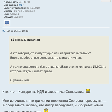
Лояльность:
4 (+4/−0)
Сообщения:
917
Зарегистрирован:
20.11.2010
С нами:
15 лет 8 месяцев
Имя:
Асмунд
Откуда:
Livoniya
Отправить личное сообщение
#7
02.10.2012, 10:30
Ross347 писал(а):
А кто говорит,что книгу трудно или неприятно читать???
Вроде наоборот,все согласны,что книга отличная.
А то,что она должна быть отдельной,так это не критика а ИМХО,на
которое каждый имеет право...
С уважением.
Кто, кто... Конкуренты ИДЛ и завистники Станислава.
Многие считают, что три линии творчества Сергеева пересекутся....
А представьте картину, что Автор передумает, и изобретёт новый
вариант развития сюжета.