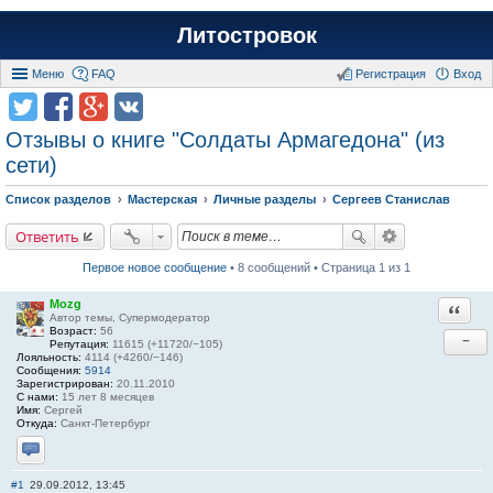
Литостровок
Меню
FAQ
Регистрация
Вход
Отзывы о книге "Солдаты Армагедона" (из
сети)
Список разделов
Мастерская
Личные разделы
Сергеев Станислав
Ответить
Первое новое сообщение
• 8 сообщений • Страница 1 из 1
Mozg
Ответи
Автор темы, Супермодератор
Возраст:
56
−
Репутация:
11615 (+11720/−105)
Лояльность:
4114 (+4260/−146)
Сообщения:
5914
Зарегистрирован:
20.11.2010
С нами:
15 лет 8 месяцев
Имя:
Сергей
Откуда:
Санкт-Петербург
Отправить личное сообщение
#1
29.09.2012, 13:45