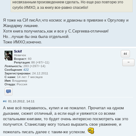
несвязанным произведением сделать. Но еще раз повторю это
сугубо ИМХО, а за книгу все-равно спасибо!
Я тоже на СИ писАл,что космос и драконы в привязке к Оргулову и
Жандарму лишние.
Хотя книга получилась,как и все у С.Сергеева-отличная!
Но...лучше бы она была отдельной.
Тоже ИМХО,конечно.
Sckif
Ответи
Новичок
Возраст:
60
−
Репутация:
86 (+97/−11)
Лояльность:
283 (+297/−14)
Сообщения:
422
Зарегистрирован:
24.12.2011
С нами:
14 лет 7 месяцев
Имя:
Владимир
Откуда:
Россия
Отправить личное сообщение
#4
01.10.2012, 14:11
А мне всё понравилось, купил и не пожалел. Прочитал на одном
дыхании, сюжет отличный, а если ещё и увяжется со всеми
остальными книгами, то будет очень интересно посмотреть как это
получится. Станиславу могу только выразить свое уважение, и
пожелать писать далее с таким-же успехом.