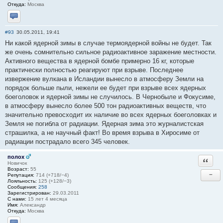
Откуда:
Москва
Отправить личное сообщение
#93
30.05.2011, 19:41
Ни какой ядерной зимы в случае термоядерной войны не будет. Так
же очень сомнительно сильное радиоактивное заражение местности.
Активного вещества в ядерной бомбе примерно 16 кг, которые
практически полностью реагируют при взрыве. Последнее
извержение вулкана в Исландии вынесло в атмосферу Земли на
порядок больше пыли, нежели ее будет при взрыве всех ядерных
боеголовок и ядерной зимы не случилось. В Чернобыле и Фокусиме,
в атмосферу вынесло более 500 тон радиоактивных веществ, что
значительно превосходит их наличие во всех ядерных боеголовках и
Земля не погибла от радиации. Ядерная зима это журналистская
страшилка, а не научный факт! Во время взрыва в Хиросиме от
радиации пострадало всего 345 человек.
полох
Ответи
Новичок
Возраст:
55
−
Репутация:
714 (+718/−4)
Лояльность:
125 (+128/−3)
Сообщения:
258
Зарегистрирован:
29.03.2011
С нами:
15 лет 4 месяца
Имя:
Александр
Откуда:
Москва