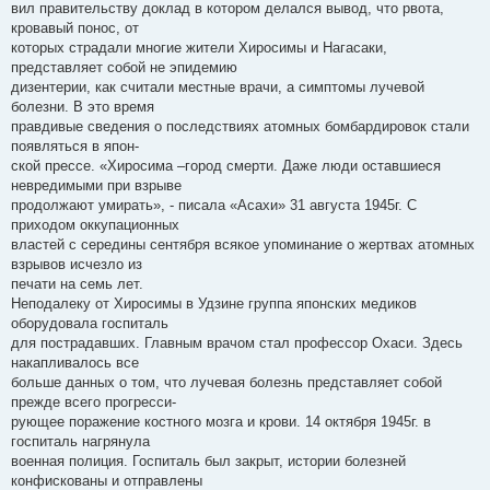
вил правительству доклад в котором делался вывод, что рвота,
кровавый понос, от
которых страдали многие жители Хиросимы и Нагасаки,
представляет собой не эпидемию
дизентерии, как считали местные врачи, а симптомы лучевой
болезни. В это время
правдивые сведения о последствиях атомных бомбардировок стали
появляться в япон-
ской прессе. «Хиросима –город смерти. Даже люди оставшиеся
невредимыми при взрыве
продолжают умирать», - писала «Асахи» 31 августа 1945г. С
приходом оккупационных
властей с середины сентября всякое упоминание о жертвах атомных
взрывов исчезло из
печати на семь лет.
Неподалеку от Хиросимы в Удзине группа японских медиков
оборудовала госпиталь
для пострадавших. Главным врачом стал профессор Охаси. Здесь
накапливалось все
больше данных о том, что лучевая болезнь представляет собой
прежде всего прогресси-
рующее поражение костного мозга и крови. 14 октября 1945г. в
госпиталь нагрянула
военная полиция. Госпиталь был закрыт, истории болезней
конфискованы и отправлены