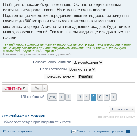
В общем, с лесами будет покончено. Останется единственный
источник кислорода - океан. Но и тут все очень весело.
Подавляющее число кислородовыделяющих водорослей живут на
глубине до 300 метров и очень чувствительны к изменению
кислотности среды. А кислоты в выпадающих осадках будет ой как
много, особенно серной. Так что, как бы люди еще и задыхаться не
начали.
Третий закон Ньютона они уже постигли на опыте. И жаль, что в этом обществе
он не осуществляется при индивидуальном насилии. Вся их жизнь была бы куда
счастливее и проще.
И.А.Ефремов.
Благими намерениями вымощена дорога в Ад.
Показать сообщения за:
Поле сортировки
Ответить
1
…
3
4
5
6
7
128 сообщений
Перейти
КТО СЕЙЧАС НА ФОРУМЕ
(по активности за 5 минут)
Сейчас этот раздел просматривают: 2 гостя
Список разделов
Связаться с администрацией