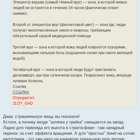
Эпицентр взрыва (самый тёмный круг) — зона, в которой живых
людей не останется в течение 24 часов (фактически сгорят
заживо).
Второй от эпицентра круг (фиолетовый цвет) — зона где, люди
получат многочисленные ожоги и некрозы, требующие
обязательной скорой медицинской помощи.
Третий круг — зона в которой кожа людей покроется пузырями,
вызывающими сильную боль (ощущения схожи при ожоге кипящей
водой).
Четвёртый круг — зона в которой люди будут чувствовать
дискомфорт, как при солнечном загаре. Покраснеет кожа, впереди
лучевая болезнь.
Ссылка
ССЫЛКА
Отредактил.
ZLOY_GAD
Дааа, страшненькую вещь вы показали!
Кстати, а почему везде "шляпка у грибка" смещается на запад.
Ладно для термояда его высота в стратосфере - там западный
перенос за счет эффекта вращения. А для "простых" бомб на сотню
килотоннок - тут уже надо на конкретно локальную розу ветров