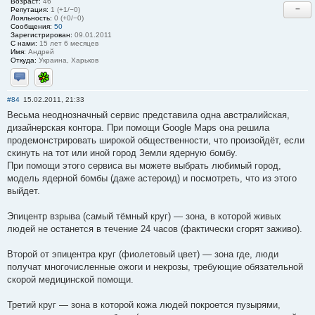
Возраст:
46
−
Репутация:
1 (+1/−0)
Лояльность:
0 (+0/−0)
Сообщения:
50
Зарегистрирован:
09.01.2011
С нами:
15 лет 6 месяцев
Имя:
Андрей
Откуда:
Украина, Харьков
Отправить личное сообщение
ICQ
#84
15.02.2011, 21:33
Весьма неоднозначный сервис представила одна австралийская,
дизайнерская контора. При помощи Google Maps она решила
продемонстрировать широкой общественности, что произойдёт, если
скинуть на тот или иной город Земли ядерную бомбу.
При помощи этого сервиса вы можете выбрать любимый город,
модель ядерной бомбы (даже астероид) и посмотреть, что из этого
выйдет.
Эпицентр взрыва (самый тёмный круг) — зона, в которой живых
людей не останется в течение 24 часов (фактически сгорят заживо).
Второй от эпицентра круг (фиолетовый цвет) — зона где, люди
получат многочисленные ожоги и некрозы, требующие обязательной
скорой медицинской помощи.
Третий круг — зона в которой кожа людей покроется пузырями,