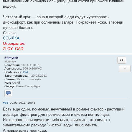
вызывающими сильную боль (ощущения схожи при ожоге кипящей
водой).
Четвёртый круг — зона в которой люди будут чувствовать
дискомфорт, как при солнечном загаре. Покраснеет кожа, впереди
лучевая болезнь.
Ссылка
ССЫЛКА
Отредактил.
ZLOY_GAD
Efimytch
Ответи
Новичок
Репутация:
118 (+123/−5)
−
Лояльность:
206 (+206/−0)
Сообщения:
194
Зарегистрирован:
20.02.2011
С нами:
15 лет 5 месяцев
Имя:
Юрий
Откуда:
Санкт-Петербург
Отправить личное сообщение
#85
20.03.2011, 16:45
Есть ещё один, по-моему, неучтённый в романе фактор - растущий
дефицит фильтров для противогазов и систем вентиляции.
Их же надо периодически либо мыть и чистить, что ведёт к
значительному расходу "чистой" воды, либо менять.
А новые взять неоткуда.