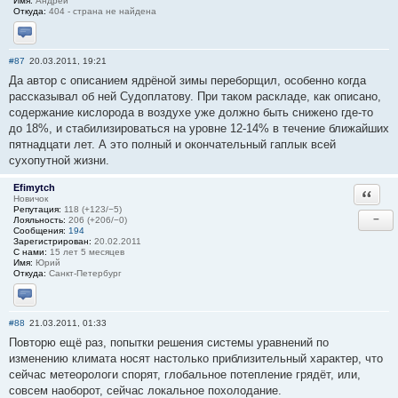
Имя:
Андрей
Откуда:
404 - страна не найдена
Отправить личное сообщение
#87
20.03.2011, 19:21
Да автор с описанием ядрёной зимы переборщил, особенно когда
рассказывал об ней Судоплатову. При таком раскладе, как описано,
содержание кислорода в воздухе уже должно быть снижено где-то
до 18%, и стабилизироваться на уровне 12-14% в течение ближайших
пятнадцати лет. А это полный и окончательный гаплык всей
сухопутной жизни.
Efimytch
Ответи
Новичок
Репутация:
118 (+123/−5)
−
Лояльность:
206 (+206/−0)
Сообщения:
194
Зарегистрирован:
20.02.2011
С нами:
15 лет 5 месяцев
Имя:
Юрий
Откуда:
Санкт-Петербург
Отправить личное сообщение
#88
21.03.2011, 01:33
Повторю ещё раз, попытки решения системы уравнений по
изменению климата носят настолько приблизительный характер, что
сейчас метеорологи спорят, глобальное потепление грядёт, или,
совсем наоборот, сейчас локальное похолодание.