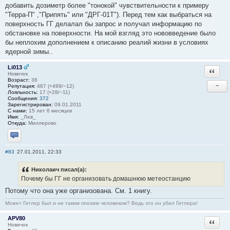
добавить дозиметр более "тонокой" чувствительности к примеру
"Терра-П" ,"Припять" или "ДРГ-01Т"). Перед тем как выбраться на
поверхность ГГ делалал бы запрос и получал информацию по
обстановке на поверхности. На мой взгляд это нововведение было
бы неплохим дополнением к описанию реалий жизни в условиях
ядерной зимы..
Li013
Ответи
Новичок
Возраст:
36
−
Репутация:
487 (+499/−12)
Лояльность:
17 (+28/−11)
Сообщения:
372
Зарегистрирован:
09.01.2011
С нами:
15 лет 6 месяцев
Имя:
_Лев_
Откуда:
Миллерово
Отправить личное сообщение
#83
27.01.2011, 22:33
Николаич писал(а):
Почему бы ГГ не организовать домашнюю метеостанцию
Потому что она уже организована. См. 1 книгу.
Может Гитлер был и не таким плохим человеком? Ведь это он убил Гитлера!
APV80
Ответи
Новичок