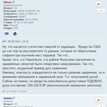
Uksus
Ответи
Администратор
Возраст:
62
−
Репутация:
24900 (+24975/−75)
Лояльность:
1586 (+1586/−0)
Сообщения:
13337
Зарегистрирован:
20.11.2010
С нами:
15 лет 8 месяцев
Имя:
Сергей
Откуда:
СПб
Отправить личное сообщение
Сайт
#97
30.05.2011, 22:12
Ну, что касается статистики смертей от радиации... Вроде бы США
до сих пор не рассекретили те данные, которые их яйцеголовые
собрали при изучении мест взрывов. Так что...
Кроме того, и в Чернобыле, и в районе Фукусимы население из
заражённых областей было оперативно эвакуировано. Так что,
простите, неудачный пример для сравнения.
Наконец, опасность определяется не только уровнем заражения, но и
временем пребывания в зараженной зоне. Т.е. получаемой дозой.
Сейчас не помню, но вроде бы максимально допустимая ГОДОВАЯ
доза составляет 100-120 БЭР (биологический эквивалент рентгена).
Да, я зануда, я знаю...
полох
Ответи
Новичок
Возраст:
55
−
Репутация:
714 (+718/−4)