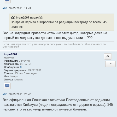
Отправить личное сообщение
#94
30.05.2011, 19:47
ingar2007 писал(а):
Во время взрыва в Хиросиме от радиации пострадало всего 345
человек.
Вас не затруднит привести источник этих цифр, которые даже на
первый взгляд кажутся до смешного выдумаными....???
Если Вам кажется, что у меня опустились руки - вы ошибаетесь. Я наклонился за
монтировкой
ingar2007
Ответи
Новичок
Репутация:
0 (+0/−0)
−
Лояльность:
0 (+0/−0)
Сообщения:
8
Зарегистрирован:
23.02.2011
С нами:
15 лет 5 месяцев
Имя:
Игорь
Откуда:
Москва
Отправить личное сообщение
#95
30.05.2011, 20:45
Это официальная Японская статистика Пострадавшие от радиации
называются Хибакуси (люди пострадавшие от ядерного взрыва). 345
человек это те кто умер именно от лучевой болезни.