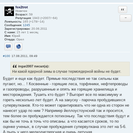
fox2trot
Ответи
Новичок
Возраст:
59
−
Репутация:
1943 (+2007/−64)
Лояльность:
165 (+179/−14)
Сообщения:
1245
Зарегистрирован:
20.06.2011
С нами:
15 лет 1 месяц
Имя:
Юрий
Откуда:
Орел
Отправить личное сообщение
Сайт
#100
17.08.2011, 09:49
ingar2007 писал(а):
Ни какой ядерной зимы в случае термоядерной войны не будет.
Будет и еще как будет. Прямые последствия не так сильны как
пугают, но... ! Косвенные - горящие леса, торфяники, нефтепроводы
и газопроводы, разрушенные и опять же горящие хранилища и
месторождения. Тушить кто будет ? Выгорит все по максимуму и
гореть несколько лет будет. А на закуску - парочка пробудившихся
супервулканов. Кто-то может гарантировать что ни одна из сторон не
нанесет удар по ним ? Например йеллоустоунский так и просится,
тем более он пробуждается потихоньку. Так что последствия будут и
как бы не точь в точь что описаны. а что касается сроков, то по
оценке ученых, в случае пробуждения супервулкана это лет на 5-6.
А пыль у него мелкодисперсная и очень летучая.