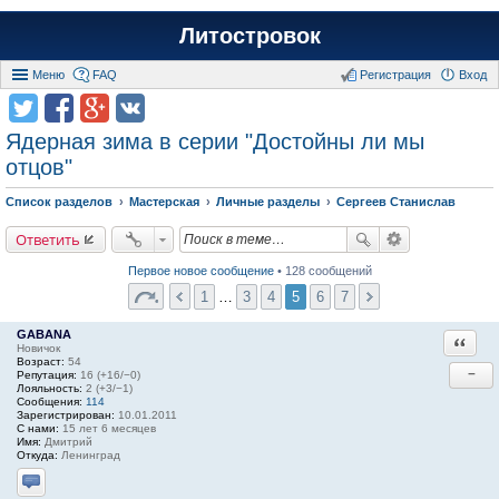
Литостровок
Меню
FAQ
Регистрация
Вход
Ядерная зима в серии "Достойны ли мы
отцов"
Список разделов
Мастерская
Личные разделы
Сергеев Станислав
Ответить
Первое новое сообщение
• 128 сообщений
1
…
3
4
5
6
7
GABANA
Ответи
Новичок
Возраст:
54
−
Репутация:
16 (+16/−0)
Лояльность:
2 (+3/−1)
Сообщения:
114
Зарегистрирован:
10.01.2011
С нами:
15 лет 6 месяцев
Имя:
Дмитрий
Откуда:
Ленинград
Отправить личное сообщение