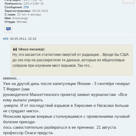
Лояльность:
125 (+128/−3)
Сообщения:
258
Зарегистрирован:
29.03.2011
С нами:
15 лет 4 месяца
Имя:
Александр
Откуда:
Москва
Отправить личное сообщение
#98
30.05.2011, 22:32
Uksus писал(а):
Ну, что касается статистики смертей от радиации... Вроде бы США
до сих пор не рассекретили те данные, которые их яйцеголовые
собрали при изучении мест взрывов. Так что...
.
именно...
Уже на другой день после капитуляции Японии - 3 сентября генерал
Т.Феррел (зам.
руководителя Манхеттенского проекта) заявил журналистам: «Все
кому выпало умереть
-умерли. И от последствий взрывов в Хиросиме и Нагасаки больше
не страдает никто».
Японским врачам впервые столкнувшимся с проявлениями лучевой
болезни приходи-
лось самостоятельно разбираться в ее причинах. 21 августа
профессор Охаси предста-