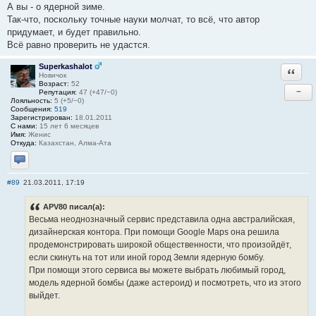
А вы - о ядерной зиме.
Так-что, поскольку точные науки молчат, то всё, что автор
придумает, и будет правильно.
Всё равно проверить не удастся.
Superkashalot
Ответи
Новичок
Возраст:
52
−
Репутация:
47 (+47/−0)
Лояльность:
5 (+5/−0)
Сообщения:
519
Зарегистрирован:
18.01.2011
С нами:
15 лет 6 месяцев
Имя:
Женис
Откуда:
Казахстан, Алма-Ата
Отправить личное сообщение
#89
21.03.2011, 17:19
APV80 писал(а):
Весьма неоднозначный сервис представила одна австралийская,
дизайнерская контора. При помощи Google Maps она решила
продемонстрировать широкой общественности, что произойдёт,
если скинуть на тот или иной город Земли ядерную бомбу.
При помощи этого сервиса вы можете выбрать любимый город,
модель ядерной бомбы (даже астероид) и посмотреть, что из этого
выйдет.