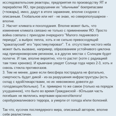
исследовательские реакторы, предприятия по производству ЯТ и
переработке ЯО, при разрушении их "обычными" боеприпасами
(+пожары), имхо, дадут в итоге заражение, вполне сходное с
описанным. Глобальное или нет - не знаю, но северополушарное -
вполне.
2. Насчет климата и похолодания. Вполне может быть, что
изменение климата связано не только с применением ЯО. Просто
война совпала с приходом очередного "Малого ледникового
периода", а выброс пепла, хоть и не сильно превосходящий
"кракатауский" его "простимулировал". Т.е. отсутствие чистого неба
может быть вызвано, например, образованием устойчивого циклона
над причерноморским регионом, а в других местах с Солнцем будет
полегче. И там, вполне вероятно, что-то растет (хотя с радиацией
там тоже хреново). И крымчане увидят Солнце года через 2-3, хоть и
сквозь стекла противогазов.
3. Тем не менее, даже если биосфера пострадала не фатально,
смертность будет дикой - из-за разрушения инфраструктуры (есть
склад с едой/лекарствами, но их невозможно довезти до
голодающих/больных). Т.е. примерно то же самое (только на порядок
ухудшенное), что было во время Гражданской - бОльшая часть
погибших не являлись жертвами красного/белого/
серобуромалинового террора, а умерли от голода и/или болезней.
Так что, кусочек послеядерного мира, описанный автором, вполне
себе реалистичен.