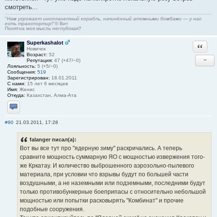
смотреть...
"
Нам угрожает инопланетный корабль, начинённый атомными бомбами — у нас
есть транспортир!
"© Вит
Понятна моя мысль неглубокая?
Superkashalot
Ответи
Новичок
Возраст:
52
−
Репутация:
47 (+47/−0)
Лояльность:
5 (+5/−0)
Сообщения:
519
Зарегистрирован:
18.01.2011
С нами:
15 лет 6 месяцев
Имя:
Женис
Откуда:
Казахстан, Алма-Ата
Отправить личное сообщение
#90
21.03.2011, 17:28
falanger писал(а):
Вот вы все тут про "ядерную зиму" раскричались. А теперь
сравните мощность суммарную ЯО с мощностью извержения того-
же Кркатау. И количество выброшенного аэрозольно-пылевого
материала, при условии что взрывы будут по большей части
воздушными, а не наземными или подземными, последними будут
только противобункерные боеприпасы с относительно небольшой
мощностью или попытки расковырять "Комбинат" и прочие
подобные сооружения.