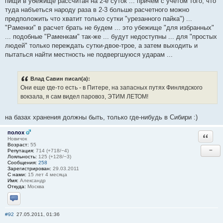
пищи в убежище рассчитан на 2-е суток ... причем с учетом того, что
туда набъеться народу раза в 2-3 больше расчетного можно
предположить что хватит только сутки "урезанного пайка") ...
"Раменки" в расчет брать не будем ... это убежище "для избранных"
... подобные "Раменкам" так-же ... будут недоступны ... для "простых
людей" только переждать сутки-двое-трое, а затем выходить и
пытаться найти местность не подвергшуюся ударам ...
Влад Савин писал(а):
Они еще где-то есть - в Питере, на запасных путях Финлядского
вокзала, я сам видел паровоз, ЭТИМ ЛЕТОМ!
на базах хранения должны быть, только где-нибудь в Сибири :)
полох
Ответи
Новичок
Возраст:
55
−
Репутация:
714 (+718/−4)
Лояльность:
125 (+128/−3)
Сообщения:
258
Зарегистрирован:
29.03.2011
С нами:
15 лет 4 месяца
Имя:
Александр
Откуда:
Москва
Отправить личное сообщение
#92
27.05.2011, 01:36