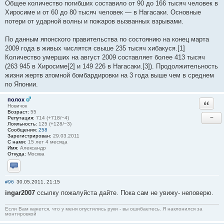
Общее количество погибших составило от 90 до 166 тысяч человек в
Хиросиме и от 60 до 80 тысяч человек — в Нагасаки. Основные
потери от ударной волны и пожаров вызванных взрывами.
По данным японского правительства по состоянию на конец марта
2009 года в живых числятся свыше 235 тысяч хибакуся.[1]
Количество умерших на август 2009 составляет более 413 тысяч
(263 945 в Хиросиме[2] и 149 226 в Нагасаки.[3]). Продолжительность
жизни жертв атомной бомбардировки на 3 года выше чем в среднем
по Японии.
полох
Ответи
Новичок
Возраст:
55
−
Репутация:
714 (+718/−4)
Лояльность:
125 (+128/−3)
Сообщения:
258
Зарегистрирован:
29.03.2011
С нами:
15 лет 4 месяца
Имя:
Александр
Откуда:
Москва
Отправить личное сообщение
#96
30.05.2011, 21:15
ingar2007
ссылку пожалуйста дайте. Пока сам не увижу- неповерю.
Если Вам кажется, что у меня опустились руки - вы ошибаетесь. Я наклонился за
монтировкой