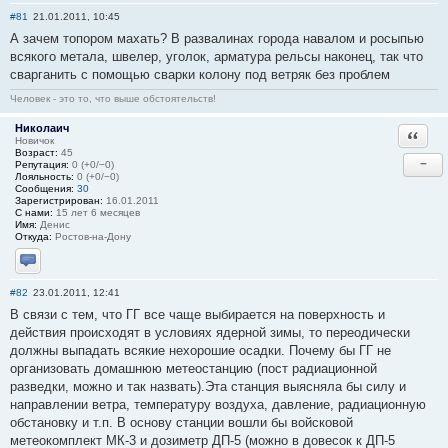
#81
21.01.2011, 10:45
А зачем топором махать? В развалинах города навалом и росыпью
всякого метала, швелер, уголок, арматура рельсы наконец, так что
сварганить с помощью сварки колону под ветряк без проблем
Человек - это то, что выше обстоятельств!
Николаич
Ответи
Новичок
Возраст:
45
−
Репутация:
0 (+0/−0)
Лояльность:
0 (+0/−0)
Сообщения:
30
Зарегистрирован:
16.01.2011
С нами:
15 лет 6 месяцев
Имя:
Денис
Откуда:
Ростов-на-Дону
Отправить личное сообщение
#82
23.01.2011, 12:41
В связи с тем, что ГГ все чаще выбирается на поверхность и
действия происходят в условиях ядерной зимы, то переодически
должны выпадать всякие нехорошие осадки. Почему бы ГГ не
организовать домашнюю метеостанцию (пост радиационной
разведки, можно и так назвать).Эта станция выясняла бы силу и
направлении ветра, температуру воздуха, давление, радиационную
обстановку и т.п. В основу станции вошли бы войсковой
метеокомплект МК-3 и дозиметр ДП-5 (можно в довесок к ДП-5