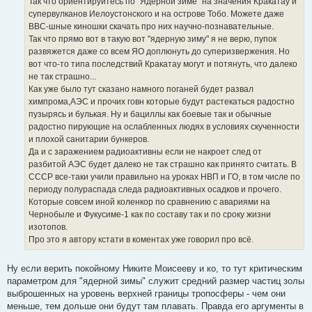
Так что ориентируйтесь по "Ядерной зиме" на значения Кракатау и
супервулканов Иелоустонского и на острове Тобо. Можете даже
ВВС-шные киношки скачать про них научно-познавательные.
Так что прямо вот в такую вот "ядерную зиму" я не верю, пупок
развяжется даже со всем ЯО доплюнуть до суперизвержения. Но
вот что-то типа последствий Кракатау могут и потянуть, что далеко
не так страшно...
Как уже было тут сказано намного поганей будет развал
химпрома,АЭС и прочих говн которые будут растекаться радостно
пузырясь и булькая. Ну и бациллы как боевые так и обычные
радостно пирующие на ослабленных людях в условиях скученности
и плохой санитарии бункеров.
Да и с заражением радиоактивны если не накроет след от
разбитой АЭС будет далеко не так страшно как принято считать. В
СССР все-таки учили правильно на уроках НВП и ГО, в том числе по
периоду полураспада следа радиоактивных осадков и прочего.
Которые совсем иной коленкор по сравнению с авариями на
Чернобыле и Фукусиме-1 как по составу так и по сроку жизни
изотопов.
Про это я автору кстати в коментах уже говорил про всё.
Ну если верить покойному Никите Моисееву и ко, то тут критическим
параметром для "ядерной зимы" служит средний размер частиц золы
выброшенных на уровень верхней границы тропосферы - чем они
меньше, тем дольше они будут там плавать. Правда его аргументы в