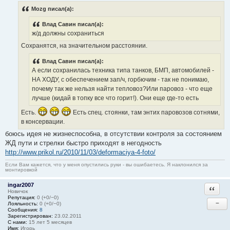
Mozg писал(а):
Влад Савин писал(а):
ж/д должны сохраниться
Сохранятся, на значительном расстоянии.
Влад Савин писал(а):
А если сохранилась техника типа танков, БМП, автомобилей -
НА ХОДУ, с обеспечением зап/ч, горбючим - так не понимаю,
почему так же нельзя найти тепловоз?Или паровоз - что еще
лучше (кидай в топку все что горит!). Они еще где-то есть
Есть.
Есть спец. стоянки, там энтих паровозов сотнями,
в консервации.
боюсь идея не жизнеспособна, в отсутствии контроля за состоянием
ЖД пути и стрелки быстро приходят в негодность
http://www.prikol.ru/2010/11/03/deformaciya-4-foto/
Если Вам кажется, что у меня опустились руки - вы ошибаетесь. Я наклонился за
монтировкой
ingar2007
Ответи
Новичок
Репутация:
0 (+0/−0)
−
Лояльность:
0 (+0/−0)
Сообщения:
8
Зарегистрирован:
23.02.2011
С нами:
15 лет 5 месяцев
Имя:
Игорь