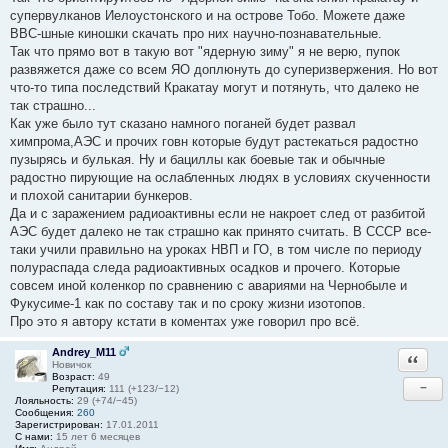
супервулканов Иелоустонского и на острове Тобо. Можете даже
ВВС-шные киношки скачать про них научно-познавательные.
Так что прямо вот в такую вот "ядерную зиму" я не верю, пупок
развяжется даже со всем ЯО доплюнуть до суперизвержения. Но вот
что-то типа последствий Кракатау могут и потянуть, что далеко не
так страшно...
Как уже было тут сказано намного поганей будет развал
химпрома,АЭС и прочих говн которые будут растекаться радостно
пузырясь и булькая. Ну и бациллы как боевые так и обычные
радостно пирующие на ослабленных людях в условиях скученности
и плохой санитарии бункеров.
Да и с заражением радиоактивны если не накроет след от разбитой
АЭС будет далеко не так страшно как принято считать. В СССР все-
таки учили правильно на уроках НВП и ГО, в том числе по периоду
полураспада следа радиоактивных осадков и прочего. Которые
совсем иной коленкор по сравнению с авариями на Чернобыле и
Фукусиме-1 как по составу так и по сроку жизни изотопов.
Про это я автору кстати в коментах уже говорил про всё.
Andrey_M11
Ответи
Новичок
Возраст:
49
−
Репутация:
111 (+123/−12)
Лояльность:
29 (+74/−45)
Сообщения:
260
Зарегистрирован:
17.01.2011
С нами:
15 лет 6 месяцев