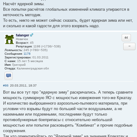
Насчёт ядерной зимы.
Все попытки расчётов глобальных изменений климата упираются в
неточность методик.
То есть, никто не может сейчас сказать, будет ядерная зима или нет,
и сколько и какой гадости для этого взорвать надо.
falanger
Ответи
Новичок
Возраст:
45
−
Репутация:
1198 (+1736/−538)
Лояльность:
245 (+780/−535)
Сообщения:
1178
Зарегистрирован:
01.03.2011
С нами:
15 лет 5 месяцев
Имя:
Григорий
Откуда:
Калининградская обл
Отправить личное сообщение
#86
20.03.2011, 18:37
Вот вы все тут про "ядерную зиму" раскричались. А теперь сравните
мощность суммарную ЯО с мощностью извержения того-же Кркатау.
И количество выброшенного аэрозольно-пылевого материала, при
условии что взрывы будут по большей части воздушными, а не
наземными или подземными, последними будут только
противобункерные боеприпасы с относительно небольшой
мощностью или попытки расковырять "Комбинат" и прочие подобные
сооружения.
Так что ориентируйтесь по "Ядерной зиме" на значения Кракатау и