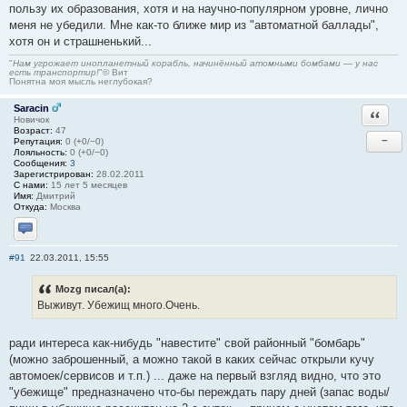
пользу их образования, хотя и на научно-популярном уровне, лично
меня не убедили. Мне как-то ближе мир из "автоматной баллады",
хотя он и страшненький...
"
Нам угрожает инопланетный корабль, начинённый атомными бомбами — у нас
есть транспортир!
"© Вит
Понятна моя мысль неглубокая?
Saracin
Ответи
Новичок
Возраст:
47
−
Репутация:
0 (+0/−0)
Лояльность:
0 (+0/−0)
Сообщения:
3
Зарегистрирован:
28.02.2011
С нами:
15 лет 5 месяцев
Имя:
Дмитрий
Откуда:
Москва
Отправить личное сообщение
#91
22.03.2011, 15:55
Mozg писал(а):
Выживут. Убежищ много.Очень.
ради интереса как-нибудь "навестите" свой районный "бомбарь"
(можно заброшенный, а можно такой в каких сейчас открыли кучу
автомоек/сервисов и т.п.) ... даже на первый взгляд видно, что это
"убежище" предназначено что-бы переждать пару дней (запас воды/