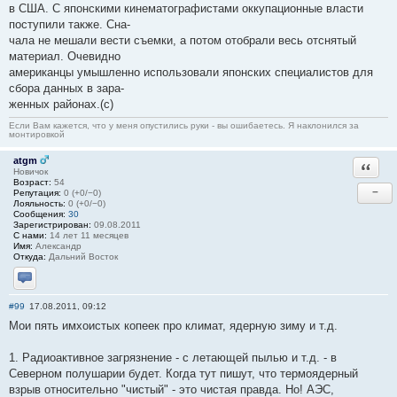
в США. С японскими кинематографистами оккупационные власти
поступили также. Сна-
чала не мешали вести съемки, а потом отобрали весь отснятый
материал. Очевидно
американцы умышленно использовали японских специалистов для
сбора данных в зара-
женных районах.(с)
Если Вам кажется, что у меня опустились руки - вы ошибаетесь. Я наклонился за
монтировкой
atgm
Ответи
Новичок
Возраст:
54
−
Репутация:
0 (+0/−0)
Лояльность:
0 (+0/−0)
Сообщения:
30
Зарегистрирован:
09.08.2011
С нами:
14 лет 11 месяцев
Имя:
Александр
Откуда:
Дальний Восток
Отправить личное сообщение
#99
17.08.2011, 09:12
Мои пять имхоистых копеек про климат, ядерную зиму и т.д.
1. Радиоактивное загрязнение - с летающей пылью и т.д. - в
Северном полушарии будет. Когда тут пишут, что термоядерный
взрыв относительно "чистый" - это чистая правда. Но! АЭС,