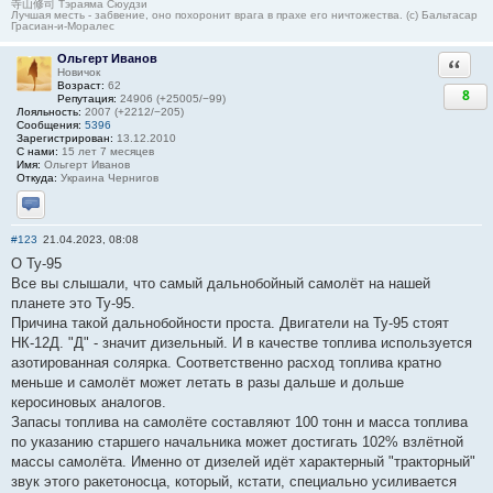
寺山修司 Тэраяма Сюудзи
Лучшая месть - забвение, оно похоронит врага в прахе его ничтожества. (с) Бальтасар
Грасиан-и-Моралес
Ольгерт Иванов
Ответи
Новичок
Возраст:
62
8
Репутация:
24906 (+25005/−99)
Лояльность:
2007 (+2212/−205)
Сообщения:
5396
Зарегистрирован:
13.12.2010
С нами:
15 лет 7 месяцев
Имя:
Ольгерт Иванов
Откуда:
Украина Чернигов
Отправить личное сообщение
#123
21.04.2023, 08:08
О Ту-95
Все вы слышали, что самый дальнобойный самолёт на нашей
планете это Ту-95.
Причина такой дальнобойности проста. Двигатели на Ту-95 стоят
НК-12Д. "Д" - значит дизельный. И в качестве топлива используется
азотированная солярка. Соответственно расход топлива кратно
меньше и самолёт может летать в разы дальше и дольше
керосиновых аналогов.
Запасы топлива на самолёте составляют 100 тонн и масса топлива
по указанию старшего начальника может достигать 102% взлётной
массы самолёта. Именно от дизелей идёт характерный "тракторный"
звук этого ракетоносца, который, кстати, специально усиливается