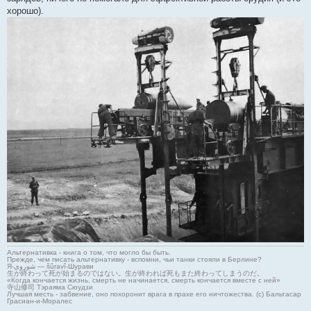
хорошо).
Альтернативка - книга о том, что могло бы быть.
Прежде, чем писать альтернативку - вспомни, чьи танки стояли в Берлине?
Я-شوروی — šûravî-Шурави
生が終わって死が始まるのではない。生が終われば死もまた終わってしまうのだ。
«Когда кончается жизнь, смерть не начинается, смерть кончается вместе с ней»
寺山修司 Тэраяма Сюудзи
Лучшая месть - забвение, оно похоронит врага в прахе его ничтожества. (с) Бальтасар
Грасиан-и-Моралес