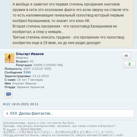
А вообще я заметил что первая степень прозрения знатоков
оружия в сети это осознание факта что если сверху на стволе что-
то есть напоминающее гениальный газоотвод который первым
изобрел Калашников, то значит это клон АК.
Вторая степень прозрения - что газоотовод Калашников не
изобретал, а спер у немцев...
Третью степень описать труднее - это прозрение что газоотвод
изобретен еще в 19 веке, но до нее редко доходят
Ольгерт Иванов
Ответи
Новичок
Возраст:
62
2
Репутация:
24906 (+25005/−99)
Лояльность:
2007 (+2212/−205)
Сообщения:
5396
Зарегистрирован:
13.12.2010
С нами:
15 лет 7 месяцев
Имя:
Ольгерт Иванов
Откуда:
Украина Чернигов
Отправить личное сообщение
#122
19.01.2023, 00:11
ХХХ. Дасиш фантастик...
Альтернативка - книга о том, что могло бы быть.
Прежде, чем писать альтернативку - вспомни, чьи танки стояли в Берлине?
Я-شوروی — šûravî-Шурави
生が終わって死が始まるのではない。生が終われば死もまた終わってしまうのだ。
«Когда кончается жизнь, смерть не начинается, смерть кончается вместе с ней»