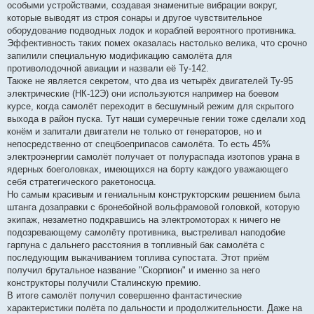
особыми устройствами, создавая знаменитые вибрации вокруг,
которые выводят из строя сонары и другое чувствительное
оборудование подводных лодок и кораблей вероятного противника.
Эффективность таких помех оказалась настолько велика, что срочно
запилили специальную модификацию самолёта для
противолодочной авиации и назвали её Ту-142.
Также не является секретом, что два из четырёх двигателей Ту-95
электрические (НК-12Э) они используются например на боевом
курсе, когда самолёт переходит в бесшумный режим для скрытого
выхода в район пуска. Тут наши сумеречные гении тоже сделали ход
конём и запитали двигатели не только от генераторов, но и
непосредственно от спецбоеприпасов самолёта. То есть 45%
электроэнергии самолёт получает от полураспада изотопов урана в
ядерных боеголовках, имеющихся на борту каждого уважающего
себя стратегического ракетоносца.
Но самым красивым и гениальным конструкторским решением была
штанга дозаправки с бронебойной вольфрамовой головкой, которую
экипаж, незаметно подкравшись на электромоторах к ничего не
подозревающему самолёту противника, выстреливал наподобие
гарпуна с дальнего расстояния в топливный бак самолёта с
последующим выкачиванием топлива супостата. Этот приём
получил брутальное название "Скорпион" и именно за него
конструкторы получили Сталинскую премию.
В итоге самолёт получил совершенно фантастические
характеристики полёта по дальности и продолжительности. Даже на