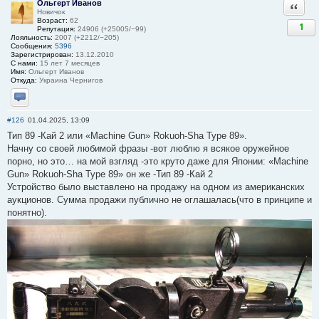
Ольгерт Иванов
Ответи
Новичок
Возраст:
62
1
Репутация:
24906 (+25005/−99)
Лояльность:
2007 (+2212/−205)
Сообщения:
5396
Зарегистрирован:
13.12.2010
С нами:
15 лет 7 месяцев
Имя:
Ольгерт Иванов
Откуда:
Украина Чернигов
Отправить личное сообщение
#126
01.04.2025, 13:09
Тип 89 -Кай 2 или «Machine Gun» Rokuoh-Sha Type 89».
Начну со своей любимой фразы -вот люблю я всякое оружейное
порно, но это… на мой взгляд -это круто даже для Японии: «Machine
Gun» Rokuoh-Sha Type 89» он же -Тип 89 -Кай 2
Устройство было выставлено на продажу на одном из американских
аукционов. Сумма продажи публично не оглашалась(что в принципе и
понятно).