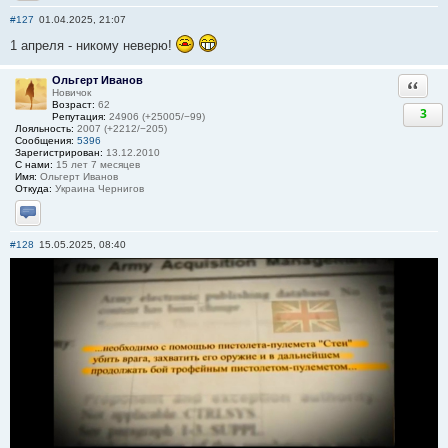
Отправить личное сообщение
#127
01.04.2025, 21:07
1 апреля - никому неверю!
Ольгерт Иванов
Ответи
Новичок
Возраст:
62
3
Репутация:
24906 (+25005/−99)
Лояльность:
2007 (+2212/−205)
Сообщения:
5396
Зарегистрирован:
13.12.2010
С нами:
15 лет 7 месяцев
Имя:
Ольгерт Иванов
Откуда:
Украина Чернигов
Отправить личное сообщение
#128
15.05.2025, 08:40