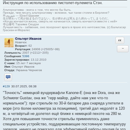
Инcтрукция по иcпользовaнию пиcтолeт-пулeмeтa Стэн.
Альтернативка - книга о том, что могло бы быть.
Прежде, чем писать альтернативку - вспомни, чьи танки стояли в Берлине?
Я-شوروی — šûravî-Шурави
生が終わって死が始まるのではない。生が終われば死もまた終わってしまうのだ。
«Когда кончается жизнь, смерть не начинается, смерть кончается вместе с ней»
寺山修司 Тэраяма Сюудзи
Лучшая месть - забвение, оно похоронит врага в прахе его ничтожества. (с) Бальтасар
Грасиан-и-Моралес
Ольгерт Иванов
Ответи
Новичок
Возраст:
62
−
Репутация:
24906 (+25005/−99)
Лояльность:
2007 (+2212/−205)
Сообщения:
5396
Зарегистрирован:
13.12.2010
С нами:
15 лет 7 месяцев
Имя:
Ольгерт Иванов
Откуда:
Украина Чернигов
Отправить личное сообщение
#129
30.07.2025, 08:38
"Точность" немецкой вундервафли Kanone-E (она же Dora, она же
Schwerer Gustav, она же "герр майор, дайте нам уже что-то
нормальное"): при стрельбе по 30-й батарее два снаряда улетели в
море (это более километра за позициями), третий дал недолёт в 120
м, а четвёртый не долетел ещё ближе к немецкой пехоте на 280 м.
Хотя для повышения точности стрельбы применялось даже
специальное устройство, поддерживающее постоянную температуру
зарядов, ничего не помогало для эффективной работы орудия (и это