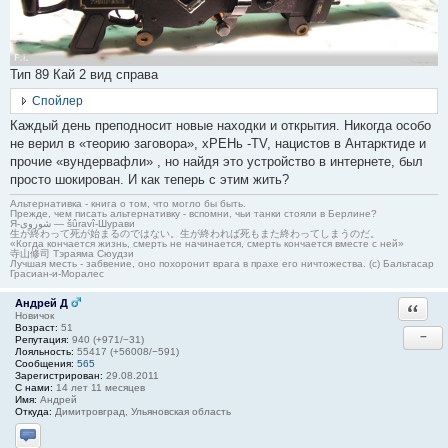
Тип 89 Кай 2 вид справа
Спойлер
Каждый день преподносит новые находки и открытия. Никогда особо
не верил в «теорию заговора», хРЕНь -TV, нацистов в Антарктиде и
прочие «вундервафли» , но найдя это устройство в интернете, был
просто шокирован. И как теперь с этим жить?
Альтернативка - книга о том, что могло бы быть.
Прежде, чем писать альтернативку - вспомни, чьи танки стояли в Берлине?
Я-شوروی — šûravî-Шурави
生が終わって死が始まるのではない。生が終われば死もまた終わってしまうのだ。
«Когда кончается жизнь, смерть не начинается, смерть кончается вместе с ней»
寺山修司 Тэраяма Сюудзи
Лучшая месть - забвение, оно похоронит врага в прахе его ничтожества. (с) Бальтасар
Грасиан-и-Моралес
Андрей Д
Ответи
Новичок
Возраст:
51
−
Репутация:
940 (+971/−31)
Лояльность:
55417 (+56008/−591)
Сообщения:
565
Зарегистрирован:
29.08.2011
С нами:
14 лет 11 месяцев
Имя:
Андрей
Откуда:
Димитровград, Ульяновская область