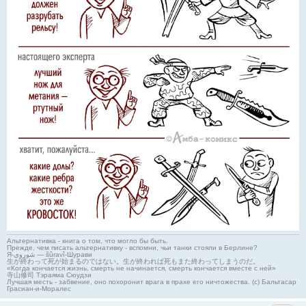
Альтернативка - книга о том, что могло бы быть.
Прежде, чем писать альтернативку - вспомни, чьи танки стояли в Берлине?
Я-شوروی — šûravî-Шурави
生が終わって死が始まるのではない。生が終われば死もまた終わってしまうのだ。
«Когда кончается жизнь, смерть не начинается, смерть кончается вместе с ней»
寺山修司 Тэраяма Сюудзи
Лучшая месть - забвение, оно похоронит врага в прахе его ничтожества. (с) Бальтасар
Грасиан-и-Моралес