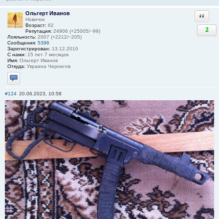
Ольгерт Иванов
Ответи
Новичок
Возраст:
62
2
Репутация:
24906 (+25005/−99)
Лояльность:
2007 (+2212/−205)
Сообщения:
5396
Зарегистрирован:
13.12.2010
С нами:
15 лет 7 месяцев
Имя:
Ольгерт Иванов
Откуда:
Украина Чернигов
Отправить личное сообщение
#124
20.06.2023, 10:58