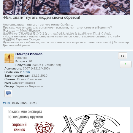
-Изя, хватит пугать людей своим обрезом!
Альтернативка - книга о том, что могло бы быть.
Прежде, чем писать альтернативку - вспомни, чьи танки стояли в Берлине?
Я-شوروی — šûravî-Шурави
生が終わって死が始まるのではない。生が終われば死もまた終わってしまうのだ。
«Когда кончается жизнь, смерть не начинается, смерть кончается вместе с ней»
寺山修司 Тэраяма Сюудзи
Лучшая месть - забвение, оно похоронит врага в прахе его ничтожества. (с) Бальтасар
Грасиан-и-Моралес
Ольгерт Иванов
Ответи
Новичок
Возраст:
62
1
Репутация:
24906 (+25005/−99)
Лояльность:
2007 (+2212/−205)
Сообщения:
5396
Зарегистрирован:
13.12.2010
С нами:
15 лет 7 месяцев
Имя:
Ольгерт Иванов
Откуда:
Украина Чернигов
Отправить личное сообщение
#125
10.07.2023, 11:52