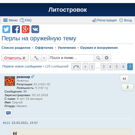
Литостровок
Меню
FAQ
Регистрация
Вход
Перлы на оружейную тему
Список разделов
Оффтопик
Увлечения
Оружие и вооружения
Ответить
1
…
3
4
5
6
7
Первое новое сообщение
• 129 сообщений
резонер
Ответи
Новичок
Репутация:
61 (+61/−0)
2
Лояльность:
5 (+6/−1)
Сообщения:
35
Зарегистрирован:
03.10.2016
С нами:
9 лет 10 месяцев
Имя:
Сергей
Откуда:
Ижевск
Отправить личное сообщение
#121
23.03.2021, 15:57