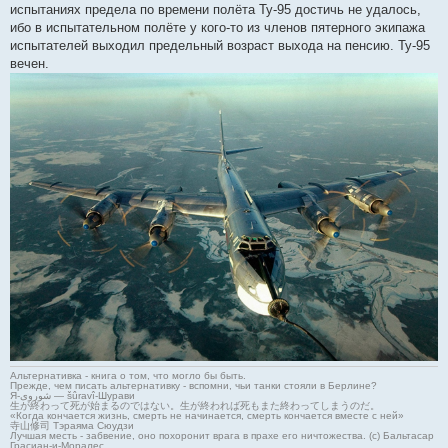
испытаниях предела по времени полёта Ту-95 достичь не удалось,
ибо в испытательном полёте у кого-то из членов пятерного экипажа
испытателей выходил предельный возраст выхода на пенсию. Ту-95
вечен.
Альтернативка - книга о том, что могло бы быть.
Прежде, чем писать альтернативку - вспомни, чьи танки стояли в Берлине?
Я-شوروی — šûravî-Шурави
生が終わって死が始まるのではない。生が終われば死もまた終わってしまうのだ。
«Когда кончается жизнь, смерть не начинается, смерть кончается вместе с ней»
寺山修司 Тэраяма Сюудзи
Лучшая месть - забвение, оно похоронит врага в прахе его ничтожества. (с) Бальтасар
Грасиан-и-Моралес