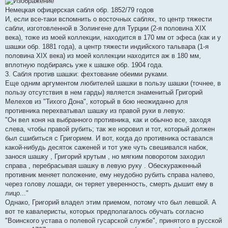
Немецкая офицерская сабля обр. 1852/79 годов
И, если все-таки вспомнить о восточных саблях, то центр тяжести
сабли, изготовленной в Золингене для Турции (2-я половина XIX
века), тоже из моей коллекции, находится в 170 мм от эфеса (как и у
шашки обр. 1881 года), а центр тяжести индийского тальвара (1-я
половина XIX века) из моей коллекции находится аж в 180 мм,
вплотную подбираясь уже к шашке обр. 1904 года.
3. Сабля против шашки: фехтование обеими руками.
Еще одним аргументом любителей шашки в пользу шашки (точнее, в
пользу отсутствия в нем гарды) является знаменитый Григорий
Мелехов из "Тихого Дона", который в бою неожиданно для
противника перехватывал шашку из правой руки в левую:
"Он вел коня на выбранного противника, как и обычно все, заходя
слева, чтобы правой рубить; так же норовил и тот, который должен
был сшибиться с Григорием. И вот, когда до противника оставался
какой-нибудь десяток саженей и тот уже чуть свешивался набок,
занося шашку , Григорий крутым , но мягким поворотом заходил
справа , перебрасывая шашку в левую руку . Обескураженный
противник меняет положение, ему неудобно рубить справа налево,
через голову лошади, он теряет уверенность, смерть дышит ему в
лицо..."
Однако, Григорий владел этим приемом, потому что был левшой. А
вот те кавалеристы, которых предполагалось обучать согласно
"Воинского устава о полевой гусарской службе", принятого в русской