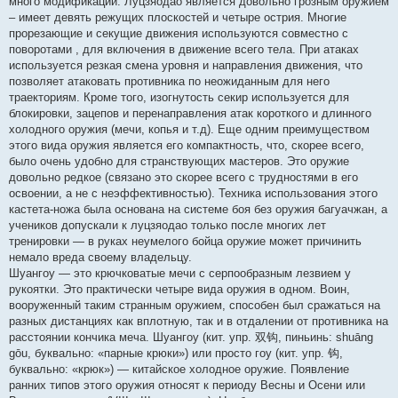
много модификаций. Луцзяодао является довольно грозным оружием
– имеет девять режущих плоскостей и четыре острия. Многие
прорезающие и секущие движения используются совместно с
поворотами , для включения в движение всего тела. При атаках
используется резкая смена уровня и направления движения, что
позволяет атаковать противника по неожиданным для него
траекториям. Кроме того, изогнутость секир используется для
блокировки, зацепов и перенаправления атак короткого и длинного
холодного оружия (мечи, копья и т.д). Еще одним преимуществом
этого вида оружия является его компактность, что, скорее всего,
было очень удобно для странствующих мастеров. Это оружие
довольно редкое (связано это скорее всего с трудностями в его
освоении, а не с неэффективностью). Техника использования этого
кастета-ножа была основана на системе боя без оружия багуачжан, а
учеников допускали к луцзяодао только после многих лет
тренировки — в руках неумелого бойца оружие может причинить
немало вреда своему владельцу.
Шуангоу — это крючковатые мечи с серпообразным лезвием у
рукоятки. Это практически четыре вида оружия в одном. Воин,
вооруженный таким странным оружием, способен был сражаться на
разных дистанциях как вплотную, так и в отдалении от противника на
расстоянии кончика меча. Шуангоу (кит. упр. 双钩, пиньинь: shuāng
gōu, буквально: «парные крюки») или просто гоу (кит. упр. 钩,
буквально: «крюк») — китайское холодное оружие. Появление
ранних типов этого оружия относят к периоду Весны и Осени или