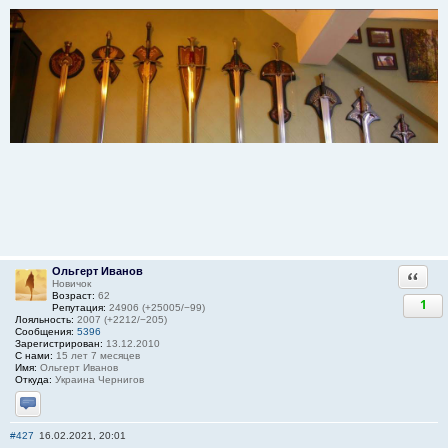
Ольгерт Иванов
Ответи
Новичок
Возраст:
62
1
Репутация:
24906 (+25005/−99)
Лояльность:
2007 (+2212/−205)
Сообщения:
5396
Зарегистрирован:
13.12.2010
С нами:
15 лет 7 месяцев
Имя:
Ольгерт Иванов
Откуда:
Украина Чернигов
Отправить личное сообщение
#427
16.02.2021, 20:01