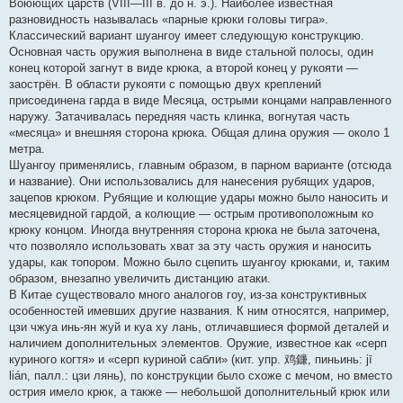
Воюющих царств (VIII—III в. до н. э.). Наиболее известная
разновидность называлась «парные крюки головы тигра».
Классический вариант шуангоу имеет следующую конструкцию.
Основная часть оружия выполнена в виде стальной полосы, один
конец которой загнут в виде крюка, а второй конец у рукояти —
заострён. В области рукояти с помощью двух креплений
присоединена гарда в виде Месяца, острыми концами направленного
наружу. Затачивалась передняя часть клинка, вогнутая часть
«месяца» и внешняя сторона крюка. Общая длина оружия — около 1
метра.
Шуангоу применялись, главным образом, в парном варианте (отсюда
и название). Они использовались для нанесения рубящих ударов,
зацепов крюком. Рубящие и колющие удары можно было наносить и
месяцевидной гардой, а колющие — острым противоположным ко
крюку концом. Иногда внутренняя сторона крюка не была заточена,
что позволяло использовать хват за эту часть оружия и наносить
удары, как топором. Можно было сцепить шуангоу крюками, и, таким
образом, внезапно увеличить дистанцию атаки.
В Китае существовало много аналогов гоу, из-за конструктивных
особенностей имевших другие названия. К ним относятся, например,
цзи чжуа инь-ян жуй и куа ху лань, отличавшиеся формой деталей и
наличием дополнительных элементов. Оружие, известное как «серп
куриного когтя» и «серп куриной сабли» (кит. упр. 鸡鐮, пиньинь: jī
lián, палл.: цзи лянь), по конструкции было схоже с мечом, но вместо
острия имело крюк, а также — небольшой дополнительный крюк или