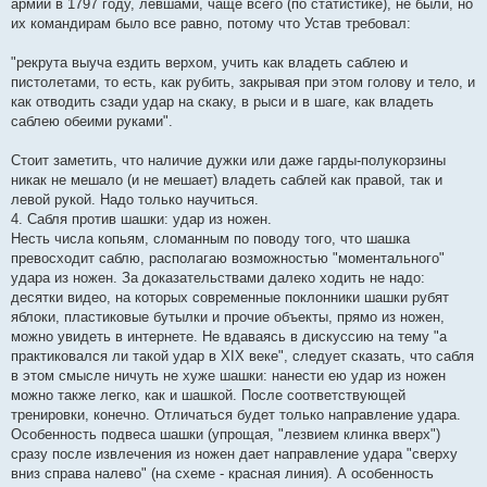
армии в 1797 году, левшами, чаще всего (по статистике), не были, но
их командирам было все равно, потому что Устав требовал:
"рекрута выуча ездить верхом, учить как владеть саблею и
пистолетами, то есть, как рубить, закрывая при этом голову и тело, и
как отводить сзади удар на скаку, в рыси и в шаге, как владеть
саблею обеими руками".
Стоит заметить, что наличие дужки или даже гарды-полукорзины
никак не мешало (и не мешает) владеть саблей как правой, так и
левой рукой. Надо только научиться.
4. Сабля против шашки: удар из ножен.
Несть числа копьям, сломанным по поводу того, что шашка
превосходит саблю, располагаю возможностью "моментального"
удара из ножен. За доказательствами далеко ходить не надо:
десятки видео, на которых современные поклонники шашки рубят
яблоки, пластиковые бутылки и прочие объекты, прямо из ножен,
можно увидеть в интернете. Не вдаваясь в дискуссию на тему "а
практиковался ли такой удар в XIX веке", следует сказать, что сабля
в этом смысле ничуть не хуже шашки: нанести ею удар из ножен
можно также легко, как и шашкой. После соответствующей
тренировки, конечно. Отличаться будет только направление удара.
Особенность подвеса шашки (упрощая, "лезвием клинка вверх")
сразу после извлечения из ножен дает направление удара "сверху
вниз справа налево" (на схеме - красная линия). А особенность