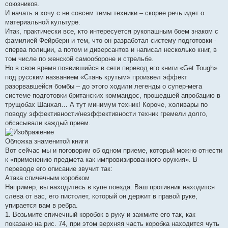
союзников.
И начать я хочу с не совсем темы техники – скорее речь идет о
материальной культуре.
Итак, практически все, кто интересуется рукопашным боем знаком с
фамилией Фейрберн и тем, что он разработал систему подготовки -
сперва полиции, а потом и диверсантов и написал несколько книг, в
том числе по женской самообороне и стрельбе.
Но в свое время появившийся в сети перевод его книги «Get Tough»
под русским названием «Стань крутым» произвел эффект
разорвавшейся бомбы – до этого ходили легенды о супер-мега
системе подготовки британских коммандос, прошедшей апробацию в
трущобах Шанхая… А тут минимум техник! Короче, холивары по
поводу эффективности/неэффективности техник гремели долго,
обсасывали каждый прием.
Обложка знаменитой книги
Вот сейчас мы и поговорим об одном приеме, который можно отнести
к «применению предмета как импровизированного оружия». В
переводе его описание звучит так:
Атака спичечным коробком
Например, вы находитесь в купе поезда. Ваш противник находится
слева от вас, его пистолет, который он держит в правой руке,
упирается вам в ребра.
1. Возьмите спичечный коробок в руку и зажмите его так, как
показано на рис. 74, при этом верхняя часть коробка находится чуть