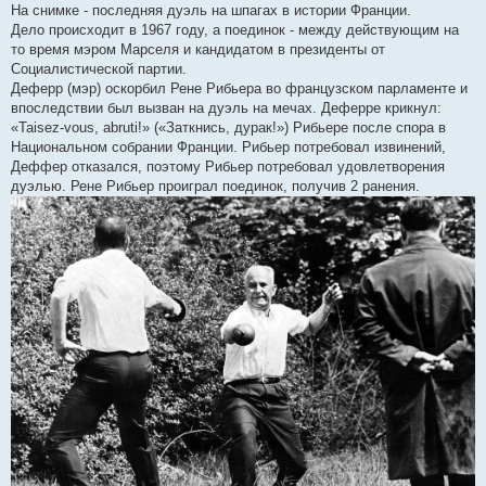
На снимке - последняя дуэль на шпагах в истории Франции.
Дело происходит в 1967 году, а поединок - между действующим на
то время мэром Марселя и кандидатом в президенты от
Социалистической партии.
Деферр (мэр) оскорбил Рене Рибьера во французском парламенте и
впоследствии был вызван на дуэль на мечах. Деферре крикнул:
«Taisez-vous, abruti!» («Заткнись, дурак!») Рибьере после спора в
Национальном собрании Франции. Рибьер потребовал извинений,
Деффер отказался, поэтому Рибьер потребовал удовлетворения
дуэлью. Рене Рибьер проиграл поединок, получив 2 ранения.