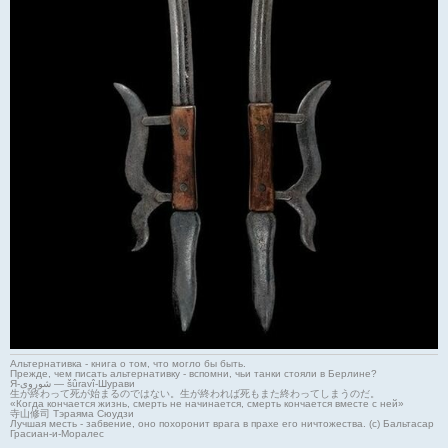
Альтернативка - книга о том, что могло бы быть.
Прежде, чем писать альтернативку - вспомни, чьи танки стояли в Берлине?
Я-شوروی — šûravî-Шурави
生が終わって死が始まるのではない。生が終われば死もまた終わってしまうのだ。
«Когда кончается жизнь, смерть не начинается, смерть кончается вместе с ней»
寺山修司 Тэраяма Сюудзи
Лучшая месть - забвение, оно похоронит врага в прахе его ничтожества. (с) Бальтасар
Грасиан-и-Моралес