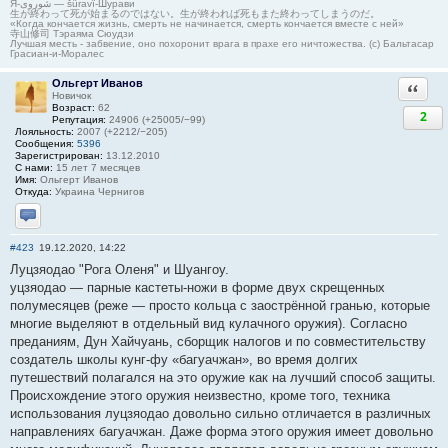
Я-شوروی — šûravî-Шурави
生が終わって死が始まるのではない。生が終われば死もまた終わってしまうのだ。
«Когда кончается жизнь, смерть не начинается, смерть кончается вместе с ней»
寺山修司 Тэраяма Сюудзи
Лучшая месть - забвение, оно похоронит врага в прахе его ничтожества. (с) Бальтасар
Грасиан-и-Моралес
Ольгерт Иванов
Ответи
Новичок
Возраст:
62
2
Репутация:
24906 (+25005/−99)
Лояльность:
2007 (+2212/−205)
Сообщения:
5396
Зарегистрирован:
13.12.2010
С нами:
15 лет 7 месяцев
Имя:
Ольгерт Иванов
Откуда:
Украина Чернигов
Отправить личное сообщение
#423
19.12.2020, 14:22
Луцзяодао "Рога Оленя" и Шуангоу.
уцзяодао — парные кастеты-ножи в форме двух скрещенных
полумесяцев (реже — просто кольца с заострённой гранью, которые
многие выделяют в отдельный вид кулачного оружия). Согласно
преданиям, Дун Хайчуань, сборщик налогов и по совместительству
создатель школы кунг-фу «багуачжан», во время долгих
путешествий полагался на это оружие как на лучший способ защиты.
Происхождение этого оружия неизвестно, кроме того, техника
использования луцзяодао довольно сильно отличается в различных
направлениях багуачжан. Даже форма этого оружия имеет довольно