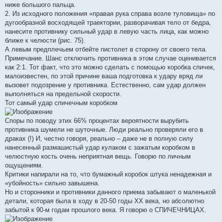
ниже большого пальца.
2. Из исходного положения «правая рука справа возле туловища» по
дугообразной восходящей траектории, разворачивая тело от бедра,
нанесите противнику сильный удар в левую часть лица, как можно
ближе к челюсти (рис. 75).
А левым предплечьем отбейте пистолет в сторону от своего тела.
Примечание. Шанс отключить противника в этом случае оценивается
как 2:1. Тот факт, что это можно сделать с помощью коробка спичек,
малоизвестен, по этой причине ваша подготовка к удару вряд ли
вызовет подозрение у противника. Естественно, сам удар должен
выполняться на предельной скорости.
Тот самый удар спичечным коробком
Споры по поводу этих 66% процентах вероятности вырубить
противника шумели не шуточные. Люди реально проверяли его в
драках (!) И, честно говоря, реально – даже не в полную силу
нанесенный размашистый удар кулаком с зажатым коробком в
челюстную кость очень неприятная вещь. Говорю по личным
ощущениям.
Критики напирали на то, что бумажный коробок штука ненадежная и
«убойность» сильно завышена.
Но и сторонники и противники данного приема забывают о маленькой
детали, которая была в ходу в 20-50 годы ХХ века, но абсолютно
забытой к 90-м годам прошлого века. Я говорю о СПИЧЕЧНИЦАХ.