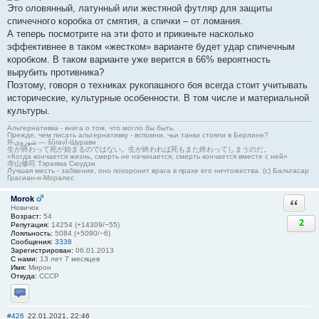
Это оловянный, латунный или жестяной футляр для защиты
спичечного коробка от смятия, а спички – от ломания.
А теперь посмотрите на эти фото и прикиньте насколько
эффективнее в таком «жестком» варианте будет удар спичечным
коробком. В таком варианте уже верится в 66% вероятность
вырубить противника?
Поэтому, говоря о техниках рукопашного боя всегда стоит учитывать
исторические, культурные особенности. В том числе и материальной
культуры.
Альтернативка - книга о том, что могло бы быть.
Прежде, чем писать альтернативку - вспомни, чьи танки стояли в Берлине?
Я-شوروی — šûravî-Шурави
生が終わって死が始まるのではない。生が終われば死もまた終わってしまうのだ。
«Когда кончается жизнь, смерть не начинается, смерть кончается вместе с ней»
寺山修司 Тэраяма Сюудзи
Лучшая месть - забвение, оно похоронит врага в прахе его ничтожества. (с) Бальтасар
Грасиан-и-Моралес
Morok
Ответи
Новичок
Возраст:
54
2
Репутация:
14254 (+14309/−55)
Лояльность:
5084 (+5090/−6)
Сообщения:
3338
Зарегистрирован:
06.01.2013
С нами:
13 лет 7 месяцев
Имя:
Мирон
Откуда:
СССР
Отправить личное сообщение
#426
22.01.2021, 22:46