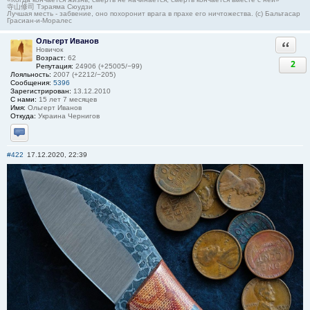
寺山修司 Тэраяма Сюудзи
Лучшая месть - забвение, оно похоронит врага в прахе его ничтожества. (с) Бальтасар
Грасиан-и-Моралес
Ольгерт Иванов
Ответи
Новичок
Возраст:
62
2
Репутация:
24906 (+25005/−99)
Лояльность:
2007 (+2212/−205)
Сообщения:
5396
Зарегистрирован:
13.12.2010
С нами:
15 лет 7 месяцев
Имя:
Ольгерт Иванов
Откуда:
Украина Чернигов
Отправить личное сообщение
#422
17.12.2020, 22:39