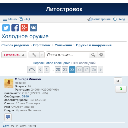
Литостровок
Меню
FAQ
Регистрация
Вход
Холодное оружие
Список разделов
Оффтопик
Увлечения
Оружие и вооружения
Ответить
Первое новое сообщение
• 497 сообщений
1
…
20
21
22
23
24
25
Ольгерт Иванов
Ответи
Новичок
Возраст:
62
3
Репутация:
24906 (+25005/−99)
Лояльность:
2007 (+2212/−205)
Сообщения:
5396
Зарегистрирован:
13.12.2010
С нами:
15 лет 7 месяцев
Имя:
Ольгерт Иванов
Откуда:
Украина Чернигов
Отправить личное сообщение
#421
27.11.2020, 18:33