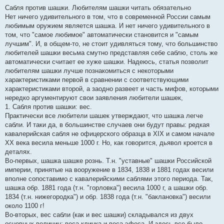
Сабля против шашки. Любителям шашки читать обязательно
Нет ничего удивительного в том, что в современной России самым
любимым оружием является шашка. И нет ничего удивительного в
том, что "самое любимое" автоматически становится и "самым
лучшим". И, в общем-то, не стоит удивляться тому, что большинство
любителей шашки весьма смутно представляя себе саблю, столь же
автоматически считает ее хуже шашки. Надеюсь, статья позволит
любителям шашки лучше познакомиться с некоторыми
характеристиками первой в сравнении с соответствующими
характеристиками второй, а заодно развеет и часть мифов, которыми
нередко аргументируют свои заявления любители шашек,
1. Сабля против шашки: вес.
Практически все любители шашек утверждают, что шашка легче
сабли. И таки да, в большинстве случаев они будут правы: редкая
кавалерийская сабля не офицерского образца в XIX и самом начале
ХХ века весила меньше 1000 г. Но, как говорится, дьявол кроется в
деталях.
Во-первых, шашка шашке рознь. Т.н. "уставные" шашки Российской
империи, принятые на вооружение в 1834, 1838 и 1881 годах весили
вполне сопоставимо с кавалерийскими саблями этого периода. Так,
шашка обр. 1881 года (т.н. "горловка") весила 1000 г, а шашки обр.
1834 (т.н. нижегородка") и обр. 1838 года (т.н. "баклановка") весили
около 1100 г!
Во-вторых, вес сабли (как и вес шашки) складывался из двух
основных величин: веса клинка и веса эфеса. И здесь все было