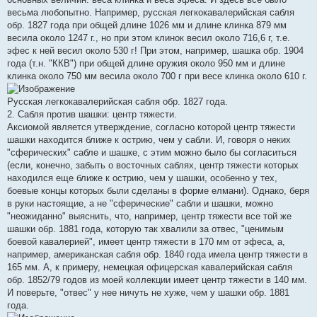
весьма любопытно. Например, русская легкокавалерийская сабля
обр. 1827 года при общей длине 1026 мм и длине клинка 879 мм
весила около 1247 г., но при этом клинок весил около 716,6 г, т.е.
эфес к ней весил около 530 г! При этом, например, шашка обр. 1904
года (т.н. "ККВ") при общей длине оружия около 950 мм и длине
клинка около 750 мм весила около 700 г при весе клинка около 610 г.
Русская легкокавалерийская сабля обр. 1827 года.
2. Сабля против шашки: центр тяжести.
Аксиомой является утверждение, согласно которой центр тяжести
шашки находится ближе к острию, чем у сабли. И, говоря о неких
"сферических" сабле и шашке, с этим можно было бы согласиться
(если, конечно, забыть о восточных саблях, центр тяжести которых
находился еще ближе к острию, чем у шашки, особенно у тех,
боевые концы которых были сделаны в форме елмани). Однако, беря
в руки настоящие, а не "сферические" сабли и шашки, можно
"неожиданно" выяснить, что, например, центр тяжести все той же
шашки обр. 1881 года, которую так хвалили за отвес, "ценимым
боевой кавалерией", имеет центр тяжести в 170 мм от эфеса, а,
например, американская сабля обр. 1840 года имела центр тяжести в
165 мм. А, к примеру, немецкая офицерская кавалерийская сабля
обр. 1852/79 годов из моей коллекции имеет центр тяжести в 140 мм.
И поверьте, "отвес" у нее ничуть не хуже, чем у шашки обр. 1881
года.