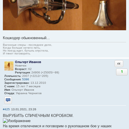
Кошкодер обыкновенный...
Вагонные споры - последнее дело,
Когда больше нечего пить,
Но поезд идет, бутыль опустела,
И тянет поговорить.
Ольгерт Иванов
Ответи
Новичок
Возраст:
62
1
Репутация:
24906 (+25005/−99)
Лояльность:
2007 (+2212/−205)
Сообщения:
5396
Зарегистрирован:
13.12.2010
С нами:
15 лет 7 месяцев
Имя:
Ольгерт Иванов
Откуда:
Украина Чернигов
Отправить личное сообщение
#425
13.01.2021, 23:26
ВЫРУБИТЬ СПИЧЕЧНЫМ КОРОБКОМ.
На время отвлечемся и поговорим о рукопашном бое у наших