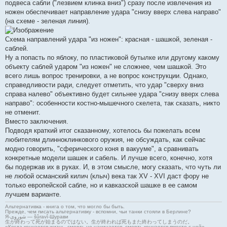
подвеса сабли ("лезвием клинка вниз") сразу после извлечения из
ножен обеспечивает направление удара "снизу вверх слева направо"
(на схеме - зеленая линия).
Схема направлений удара "из ножен": красная - шашкой, зеленая -
саблей.
Ну а попасть по яблоку, по пластиковой бутылке или другому какому
объекту саблей ударом "из ножен" не сложнее, чем шашкой. Это
всего лишь вопрос тренировки, а не вопрос конструкции. Однако,
справедливости ради, следует отметить, что удар "сверху вниз
справа налево" объективно будет сильнее удара "снизу вверх слева
направо": особенности костно-мышечного скелета, так сказать, никто
не отменит.
Вместо заключения.
Подводя краткий итог сказанному, хотелось бы пожелать всем
любителям длинноклинкового оружия, не обсуждать, как сейчас
модно говорить, "сферического коня в вакууме", а сравнивать
конкретные модели шашек и сабель. И лучше всего, конечно, хотя
бы подержав их в руках. И, в этом смысле, могу сказать, что чуть ли
не любой османский килич (клыч) века так XV - XVI даст фору не
только европейской сабле, но и кавказской шашке в ее самом
лучшем варианте.
Альтернативка - книга о том, что могло бы быть.
Прежде, чем писать альтернативку - вспомни, чьи танки стояли в Берлине?
Я-شوروی — šûravî-Шурави
生が終わって死が始まるのではない。生が終われば死もまた終わってしまうのだ。
«Когда кончается жизнь, смерть не начинается, смерть кончается вместе с ней»