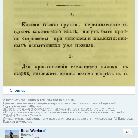
Спойлер
Альтернативка - книга о том, что могло бы быть.
Прежде, чем писать альтернативку - вспомни, чьи танки стояли в Берлине?
Я-شوروی — šûravî-Шурави
生が終わって死が始まるのではない。生が終われば死もまた終わってしまうのだ。
«Когда кончается жизнь, смерть не начинается, смерть кончается вместе с ней»
寺山修司 Тэраяма Сюудзи
Лучшая месть - забвение, оно похоронит врага в прахе его ничтожества. (с) Бальтасар
Грасиан-и-Моралес
Road Warrior
Ответи
Новичок