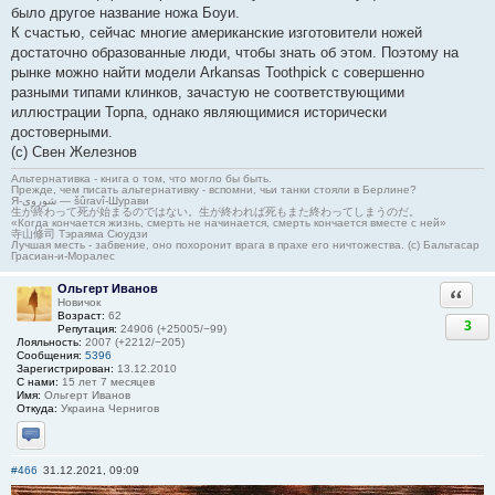
было другое название ножа Боуи.
К счастью, сейчас многие американские изготовители ножей
достаточно образованные люди, чтобы знать об этом. Поэтому на
рынке можно найти модели Arkansas Toothpick с совершенно
разными типами клинков, зачастую не соответствующими
иллюстрации Торпа, однако являющимися исторически
достоверными.
(с) Свен Железнов
Альтернативка - книга о том, что могло бы быть.
Прежде, чем писать альтернативку - вспомни, чьи танки стояли в Берлине?
Я-شوروی — šûravî-Шурави
生が終わって死が始まるのではない。生が終われば死もまた終わってしまうのだ。
«Когда кончается жизнь, смерть не начинается, смерть кончается вместе с ней»
寺山修司 Тэраяма Сюудзи
Лучшая месть - забвение, оно похоронит врага в прахе его ничтожества. (с) Бальтасар
Грасиан-и-Моралес
Ольгерт Иванов
Ответи
Новичок
Возраст:
62
3
Репутация:
24906 (+25005/−99)
Лояльность:
2007 (+2212/−205)
Сообщения:
5396
Зарегистрирован:
13.12.2010
С нами:
15 лет 7 месяцев
Имя:
Ольгерт Иванов
Откуда:
Украина Чернигов
Отправить личное сообщение
#466
31.12.2021, 09:09