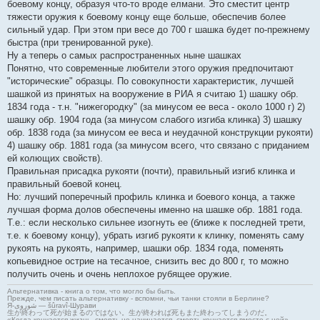
боевому концу, образуя что-то вроде елмани. Это сместит центр
тяжести оружия к боевому концу еще больше, обеспечив более
сильный удар. При этом при весе до 700 г шашка будет по-прежнему
быстра (при тренированной руке).
Ну а теперь о самых распространенных ныне шашках
Понятно, что современные любители этого оружия предпочитают
"исторические" образцы. По совокупности характеристик, лучшей
шашкой из принятых на вооружение в РИА я считаю 1) шашку обр.
1834 года - т.н. "нижегородку" (за минусом ее веса - около 1000 г) 2)
шашку обр. 1904 года (за минусом слабого изгиба клинка) 3) шашку
обр. 1838 года (за минусом ее веса и неудачной конструкции рукояти)
4) шашку обр. 1881 года (за минусом всего, что связано с приданием
ей колющих свойств).
Правильная присадка рукояти (почти), правильный изгиб клинка и
правильный боевой конец.
Но: лучший поперечный профиль клинка и боевого конца, а также
лучшая форма долов обеспечены именно на шашке обр. 1881 года.
Т.е.: если несколько сильнее изогнуть ее (ближе к последней трети,
т.е. к боевому концу), убрать изгиб рукояти к клинку, поменять саму
рукоять на рукоять, например, шашки обр. 1834 года, поменять
копьевидное острие на тесачное, снизить вес до 800 г, то можно
получить очень и очень неплохое рубящее оружие.
Альтернативка - книга о том, что могло бы быть.
Прежде, чем писать альтернативку - вспомни, чьи танки стояли в Берлине?
Я-شوروی — šûravî-Шурави
生が終わって死が始まるのではない。生が終われば死もまた終わってしまうのだ。
«Когда кончается жизнь, смерть не начинается, смерть кончается вместе с ней»