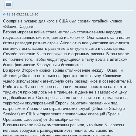
Отправить личное сообщение
#471
13.05.2022, 16:16
Сюрприз в рукаве: для кого в США был создан потайной клинок
«Sleeve Dagger»
Вторая мировая война стала не только столкновением народов,
государственных систем, армий и экономик. Она также стала полем
битвы разведок разных стран. Абсолютно все участники конфликта
пытались использовать развитые агентурные сети в своих целях.
Служба разведки была сопряжена с огромным риском. В том числе
по причине того, чтобы люди трудящиеся в тылу врага в штатском
были фактически безоружны и беззащитны.
Во время Второй мировой войны столкновение между «Осью» и
«Коалицией» шло не только на фронтах, но и в тылу. Союзники
умело использовали агентурную сеть разведчиков и осведомителей.
Работа эта была не менее опасная и сложная несмотря на то, что
трудиться приходилось не в траншее, и даже не в заводском цеху
под бомбежками. Со стороны западных союзников в Германии и на
территории оккупированной Европы работали разведчики под
патронажем Управления стратегических служб (Office of Strategie
Services) от США и Управления специальных операций (Special
Operations Executive) от Великобритании.
В самом начале войны американцы решили, что было бы совсем
неплохо вооружать разведчиков хоть чем-то. Большинство
пистолетов все-таки было слишком громоздкими, а потому