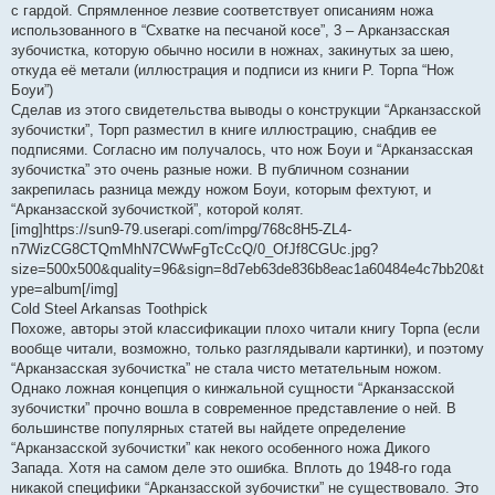
с гардой. Спрямленное лезвие соответствует описаниям ножа
использованного в “Схватке на песчаной косе”, 3 – Арканзасская
зубочистка, которую обычно носили в ножнах, закинутых за шею,
откуда её метали (иллюстрация и подписи из книги Р. Торпа “Нож
Боуи”)
Сделав из этого свидетельства выводы о конструкции “Арканзасской
зубочистки”, Торп разместил в книге иллюстрацию, снабдив ее
подписями. Согласно им получалось, что нож Боуи и “Арканзасская
зубочистка” это очень разные ножи. В публичном сознании
закрепилась разница между ножом Боуи, которым фехтуют, и
“Арканзасской зубочисткой”, которой колят.
[img]https://sun9-79.userapi.com/impg/768c8H5-ZL4-
n7WizCG8CTQmMhN7CWwFgTcCcQ/0_OfJf8CGUc.jpg?
size=500x500&quality=96&sign=8d7eb63de836b8eac1a60484e4c7bb20&t
ype=album[/img]
Cold Steel Arkansas Toothpick
Похоже, авторы этой классификации плохо читали книгу Торпа (если
вообще читали, возможно, только разглядывали картинки), и поэтому
“Арканзасская зубочистка” не стала чисто метательным ножом.
Однако ложная концепция о кинжальной сущности “Арканзасской
зубочистки” прочно вошла в современное представление о ней. В
большинстве популярных статей вы найдете определение
“Арканзасской зубочистки” как некого особенного ножа Дикого
Запада. Хотя на самом деле это ошибка. Вплоть до 1948-го года
никакой специфики “Арканзасской зубочистки” не существовало. Это