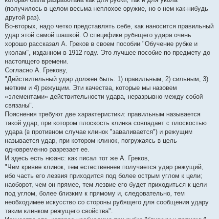
(получилось в целом весьма неплохое оружие, но о нем как-нибудь
другой раз).
Во-вторых, надо четко представлять себе, как наносится правильный
удар этой самой шашкой. О специфике рубящего удара очень
хорошо рассказал А. Греков в своем пособии "Обучение рубке и
уколам", изданном в 1912 году. Это лучшее пособие по предмету до
настоящего времени.
Согласно А. Грекову,
"Действительный удар должен быть: 1) правильным, 2) сильным, 3)
метким и 4) режущим. Эти качества, которые мы назовем
«элементами» действительности удара, неразрывно между собой
связаны".
Пояснения требуют две характеристики: правильным называется
такой удар, при котором плоскость клинка совпадает с плоскостью
удара (в противном случае клинок "заваливается") и режущим
называется удар, при котором клинок, погружаясь в цель
одновременно разрезает ее.
И здесь есть нюанс: как писал тот же А. Греков,
"Чем кривее клинок, тем естественнее получается удар режущий,
ибо часть его лезвия приходится под более острым углом к цели;
наоборот, чем он прямее, тем лезвие его будет приходиться к цели
под углом, более близким к прямому и, следовательно, тем
необходимее искусство со стороны рубящего для сообщения удару
таким клинком режущего свойства".