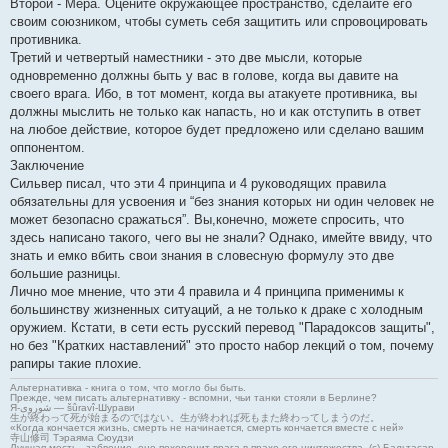
Второй - Мера. Оцените окружающее пространство, сделайте его
своим союзником, чтобы суметь себя защитить или спровоцировать
противника.
Третий и четвертый наместники - это две мысли, которые
одновременно должны быть у вас в голове, когда вы давите на
своего врага. Ибо, в тот момент, когда вы атакуете противника, вы
должны мыслить не только как напасть, но и как отступить в ответ
на любое действие, которое будет предложено или сделано вашим
оппонентом.
Заключение
Сильвер писал, что эти 4 принципа и 4 руководящих правила
обязательны для усвоения и “без знания которых ни один человек не
может безопасно сражаться”. Вы,конечно, можете спросить, что
здесь написано такого, чего вы не знали? Однако, имейте ввиду, что
знать и емко вбить свои знания в словесную формулу это две
большие разницы.
Лично мое мнение, что эти 4 правила и 4 принципа применимы к
большинству жизненных ситуаций, а не только к драке с холодным
оружием. Кстати, в сети есть русский перевод "Парадоксов защиты",
но без "Кратких наставлений" это просто набор лекций о том, почему
рапиры такие плохие.
Альтернативка - книга о том, что могло бы быть.
Прежде, чем писать альтернативку - вспомни, чьи танки стояли в Берлине?
Я-شوروی — šûravî-Шурави
生が終わって死が始まるのではない。生が終われば死もまた終わってしまうのだ。
«Когда кончается жизнь, смерть не начинается, смерть кончается вместе с ней»
寺山修司 Тэраяма Сюудзи
Лучшая месть - забвение, оно похоронит врага в прахе его ничтожества. (с) Бальтасар