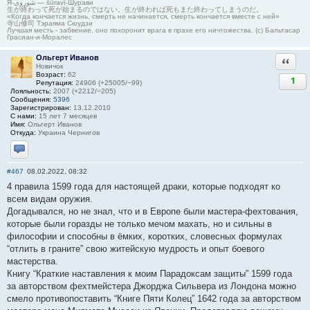
Я-شوروی — šûravî-Шурави
生が終わって死が始まるのではない。生が終われば死もまた終わってしまうのだ。
«Когда кончается жизнь, смерть не начинается, смерть кончается вместе с ней»
寺山修司 Тэраяма Сюудзи
Лучшая месть - забвение, оно похоронит врага в прахе его ничтожества. (с) Бальтасар
Грасиан-и-Моралес
Ольгерт Иванов
Ответи
Новичок
Возраст:
62
1
Репутация:
24906 (+25005/−99)
Лояльность:
2007 (+2212/−205)
Сообщения:
5396
Зарегистрирован:
13.12.2010
С нами:
15 лет 7 месяцев
Имя:
Ольгерт Иванов
Откуда:
Украина Чернигов
Отправить личное сообщение
#467
08.02.2022, 08:32
4 правила 1599 года для настоящей драки, которые подходят ко
всем видам оружия.
Догадывался, но не знал, что и в Европе были мастера-фехтования,
которые были горазды не только мечом махать, но и сильны в
философии и способны в ëмких, коротких, словесных формулах
“отлить в граните” свою житейскую мудрость и опыт боевого
мастерства.
Книгу “Краткие наставления к моим Парадоксам защиты” 1599 года
за авторством фехтмейстера Джорджа Сильвера из Лондона можно
смело противопоставить “Книге Пяти Колец” 1642 года за авторством