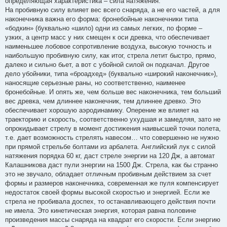
определяющая характеристика – сила натяжения.
На пробивную силу влияет вес всего снаряда, а не его частей, а для
наконечника важна его форма: бронебойные наконечники типа
«бодкин» (буквально «шило) одни из самых легких, по форме –
узких, а центр масс у них смещен к оси древка, что обеспечивает
наименьшее лобовое сопротивление воздуха, высокую точность и
наибольшую пробивную силу, как итог, стрела летит быстро, прямо,
далеко и сильно бьет, а вот с убойной силой он подкачал. Другое
дело убойники, типа «броадхед» (буквально «широкий наконечник»),
наносящие серьезные раны, но соответственно, наименее
бронебойные. И опять же, чем больше вес наконечника, тем больший
вес древка, чем длиннее наконечник, тем длиннее древко. Это
обеспечивает хорошую аэродинамику. Оперение же влияет на
траекторию и скорость, соответственно ухудшая и замедляя, зато не
опрокидывает стрелу в момент достижения наивысшей точки полета,
т.е. дает возможность стрелять навесом… что совершенно не нужно
при прямой стрельбе болтами из арбалета. Английский лук с силой
натяжения порядка 60 кг, даст стреле энергии на 120 Дж, а автомат
Калашникова даст пули энергии на 1500 Дж. Стрела, как бы странно
это не звучало, обладает отличным пробивным действием за счет
формы и размеров наконечника, современная же пуля компенсирует
недостаток своей формы высокой скоростью и энергией. Если же
стрела не пробивала доспех, то останавливающего действия почти
не имела. Это кинетическая энергия, которая равна половине
произведения массы снаряда на квадрат его скорости. Если энергию