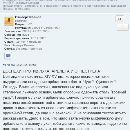
寺山修司 Тэраяма Сюудзи
Лучшая месть - забвение, оно похоронит врага в прахе его ничтожества. (с) Бальтасар
Грасиан-и-Моралес
Ольгерт Иванов
Ответи
Новичок
Возраст:
62
1
Репутация:
24906 (+25005/−99)
Лояльность:
2007 (+2212/−205)
Сообщения:
5396
Зарегистрирован:
13.12.2010
С нами:
15 лет 7 месяцев
Имя:
Ольгерт Иванов
Откуда:
Украина Чернигов
Отправить личное сообщение
#470
04.03.2022, 10:51
ДОСПЕХИ ПРОТИВ ЛУКА, АРБЛЕТА И ОГНЕСТРЕЛА
Бригандины пехотинца XIV-XV вв., которые носили латники,
выдерживали попадание арбалетного болта. Чудо? Удивление?
Отнюдь. Бриги из пластин, наклёпанных под суконную или
стеганную льняную основу, были способны сдержать столь "грозный
удар". Говоря о луках и арбалетах. Сейчас принято сравнивать
пластины некой непонятной стали или гаражные ворота с доспехами,
принято вытаскивать из носа некие мифические наконечники из
оружейной стали, да еще и с закалкой. И на основании тестов что-то
рассказывать. Дело в том, что мало взять некую мифическую дугу
арбалета или основу лука чтобы делать какие то выводы, надо точно
повторить тетиву, стрелу и, естественно, доспех.