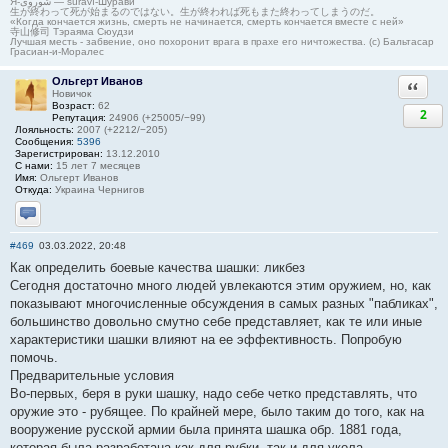
Я-شوروی — šûravî-Шурави
生が終わって死が始まるのではない。生が終われば死もまた終わってしまうのだ。
«Когда кончается жизнь, смерть не начинается, смерть кончается вместе с ней»
寺山修司 Тэраяма Сюудзи
Лучшая месть - забвение, оно похоронит врага в прахе его ничтожества. (с) Бальтасар
Грасиан-и-Моралес
Ольгерт Иванов
Ответи
Новичок
Возраст:
62
2
Репутация:
24906 (+25005/−99)
Лояльность:
2007 (+2212/−205)
Сообщения:
5396
Зарегистрирован:
13.12.2010
С нами:
15 лет 7 месяцев
Имя:
Ольгерт Иванов
Откуда:
Украина Чернигов
Отправить личное сообщение
#469
03.03.2022, 20:48
Как определить боевые качества шашки: ликбез
Сегодня достаточно много людей увлекаются этим оружием, но, как
показывают многочисленные обсуждения в самых разных "пабликах",
большинство довольно смутно себе представляет, как те или иные
характеристики шашки влияют на ее эффективность. Попробую
помочь.
Предварительные условия
Во-первых, беря в руки шашку, надо себе четко представлять, что
оружие это - рубящее. По крайней мере, было таким до того, как на
вооружение русской армии была принята шашка обр. 1881 года,
которая была разработана как для рубки, так и для укола