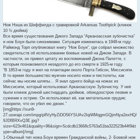
Нож Нэша из Шеффилда с гравировкой Arkansas Toothpick (клинок
10 ½ дюйма)
Все время существования Дикого Запада “Арканзасская зубочистка”
и нож Боуи были синонимами. Ситуация изменилась в 1948-м году.
Раймонд Торп опубликовал книгу “Нож Боуи”, где собрал множество
свидетельств об использовании боевых ножей на Диком Западе. В
частности, он привел цитату из воспоминаний Джона Палетте, с
которым познакомился незадолго до его смерти в 1925-м году.
“В 1853-м году я жил на плантации около Порта Гибсон, Миссисипи.
В то время большинство мужчин носило ножи и пистолеты, как
сейчас мы носим шляпы… Я знал одного бойца на ножах из
Миссисипи, который использовал Арканзасскую Зубочистку. У неё
были клинок длиной шестнадцать дюймов, обоюдоострое лезвие и
сужение к острию. Он использовал её, как метательное орудие;
говорили, что он убил ею двоих.”
[img]https://sun9-
27.userapi.com/impg/p8VyHyZiDO56YSUAv2IqiWMqgmGQjmNya2exHQ/
9JDfBRXvQ3E.jpg?
size=623x461&quality=96&sign=5cdcdb13668c5763a51ba322523b44f9&t
ype=album[/img]
1-Обычный тип ножа Боуи времен Гражданской войны, 2- Боевой нож