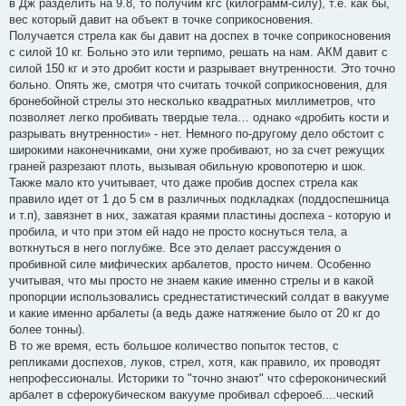
в Дж разделить на 9.8, то получим кгс (килограмм-силу), т.е. как бы,
вес который давит на объект в точке соприкосновения.
Получается стрела как бы давит на доспех в точке соприкосновения
с силой 10 кг. Больно это или терпимо, решать на нам. АКМ давит с
силой 150 кг и это дробит кости и разрывает внутренности. Это точно
больно. Опять же, смотря что считать точкой соприкосновения, для
бронебойной стрелы это несколько квадратных миллиметров, что
позволяет легко пробивать твердые тела… однако «дробить кости и
разрывать внутренности» - нет. Немного по-другому дело обстоит с
широкими наконечниками, они хуже пробивают, но за счет режущих
граней разрезают плоть, вызывая обильную кровопотерю и шок.
Также мало кто учитывает, что даже пробив доспех стрела как
правило идет от 1 до 5 см в различных подкладках (поддоспешница
и т.п), завязнет в них, зажатая краями пластины доспеха - которую и
пробила, и что при этом ей надо не просто коснуться тела, а
воткнуться в него поглубже. Все это делает рассуждения о
пробивной силе мифических арбалетов, просто ничем. Особенно
учитывая, что мы просто не знаем какие именно стрелы и в какой
пропорции использовались среднестатистический солдат в вакууме
и какие именно арбалеты (а ведь даже натяжение было от 20 кг до
более тонны).
В то же время, есть большое количество попыток тестов, с
репликами доспехов, луков, стрел, хотя, как правило, их проводят
непрофессионалы. Историки то "точно знают" что сфероконический
арбалет в сферокубическом вакууме пробивал сфероеб....ческий