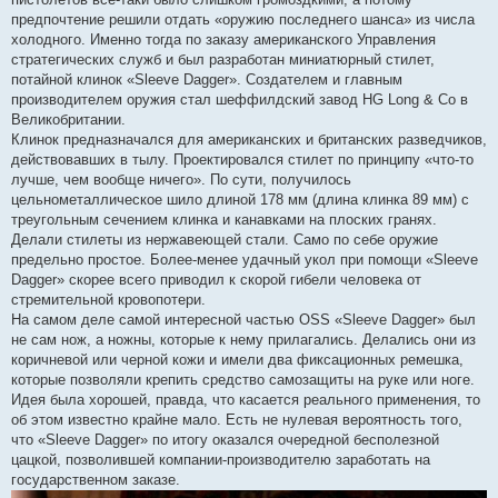
предпочтение решили отдать «оружию последнего шанса» из числа
холодного. Именно тогда по заказу американского Управления
стратегических служб и был разработан миниатюрный стилет,
потайной клинок «Sleeve Dagger». Создателем и главным
производителем оружия стал шеффилдский завод HG Long & Co в
Великобритании.
Клинок предназначался для американских и британских разведчиков,
действовавших в тылу. Проектировался стилет по принципу «что-то
лучше, чем вообще ничего». По сути, получилось
цельнометаллическое шило длиной 178 мм (длина клинка 89 мм) с
треугольным сечением клинка и канавками на плоских гранях.
Делали стилеты из нержавеющей стали. Само по себе оружие
предельно простое. Более-менее удачный укол при помощи «Sleeve
Dagger» скорее всего приводил к скорой гибели человека от
стремительной кровопотери.
На самом деле самой интересной частью OSS «Sleeve Dagger» был
не сам нож, а ножны, которые к нему прилагались. Делались они из
коричневой или черной кожи и имели два фиксационных ремешка,
которые позволяли крепить средство самозащиты на руке или ноге.
Идея была хорошей, правда, что касается реального применения, то
об этом известно крайне мало. Есть не нулевая вероятность того,
что «Sleeve Dagger» по итогу оказался очередной бесполезной
цацкой, позволившей компании-производителю заработать на
государственном заказе.