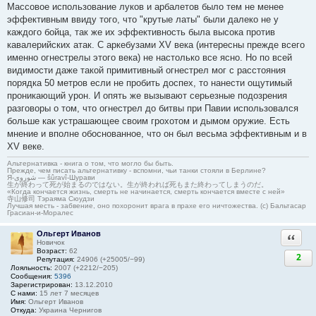
Массовое использование луков и арбалетов было тем не менее
эффективным ввиду того, что "крутые латы" были далеко не у
каждого бойца, так же их эффективность была высока против
кавалерийских атак. С аркебузами XV века (интересны прежде всего
именно огнестрелы этого века) не настолько все ясно. Но по всей
видимости даже такой примитивный огнестрел мог с расстояния
порядка 50 метров если не пробить доспех, то нанести ощутимый
проникающий урон. И опять же вызывают серьезные подозрения
разговоры о том, что огнестрел до битвы при Павии использовался
больше как устрашающее своим грохотом и дымом оружие. Есть
мнение и вполне обоснованное, что он был весьма эффективным и в
XV веке.
Альтернативка - книга о том, что могло бы быть.
Прежде, чем писать альтернативку - вспомни, чьи танки стояли в Берлине?
Я-شوروی — šûravî-Шурави
生が終わって死が始まるのではない。生が終われば死もまた終わってしまうのだ。
«Когда кончается жизнь, смерть не начинается, смерть кончается вместе с ней»
寺山修司 Тэраяма Сюудзи
Лучшая месть - забвение, оно похоронит врага в прахе его ничтожества. (с) Бальтасар
Грасиан-и-Моралес
Ольгерт Иванов
Ответи
Новичок
Возраст:
62
2
Репутация:
24906 (+25005/−99)
Лояльность:
2007 (+2212/−205)
Сообщения:
5396
Зарегистрирован:
13.12.2010
С нами:
15 лет 7 месяцев
Имя:
Ольгерт Иванов
Откуда:
Украина Чернигов