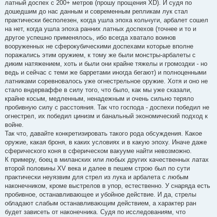
латный доспех с 200+ метров (прошу прощения XD). И судя по
дошедшим до нас данным и современным репликам лук стал
практически бесполезен, когда ушла эпоха кольчуги, арбалет сошел
на нет, когда ушла эпоха ранних латных доспехов (точнее и то и
другое успешно применялось, ибо всегда хватало воинов
вооруженных не сферокубическими доспехами которые вполне
поражались этим оружием, к тому же были монстры-арбалеты с
диким натяжением, хоть и были они крайне тяжелы и громоздки - но
ведь и сейчас с теми же барретами иногда бегают) и полноценными
латниками соревновалось уже огнестрельное оружие. Хотя и оно не
стало вндерваффе в силу того, что было, как мы уже сказали,
крайне косым, медленным, ненадежным и очень сильно теряло
пробивную силу с расстояния. Так что господа - доспехи победил не
огнестрел, их победил цинизм и банальный экономический подход к
войне.
Так что, давайте конкретизировать такого рода обсуждения. Какое
оружие, какая броня, в каких условиях и в какую эпоху. Иначе даже
сферического коня в сферическом вакууме найти невозможно.
К примеру, боец в миланских или любых других качественных латах
второй половины XV века и далее в пешем строю был по сути
практически неуязвим для стрел из лука и арбалета с любым
наконечником, кроме выстрелов в упор, естественно. У снаряда есть
пробивное, останавливающее и убойное действие. И да, стрелы
обладают слабым останавливающим действием, а характер ран
будет зависеть от наконечника. Судя по исследованиям, что