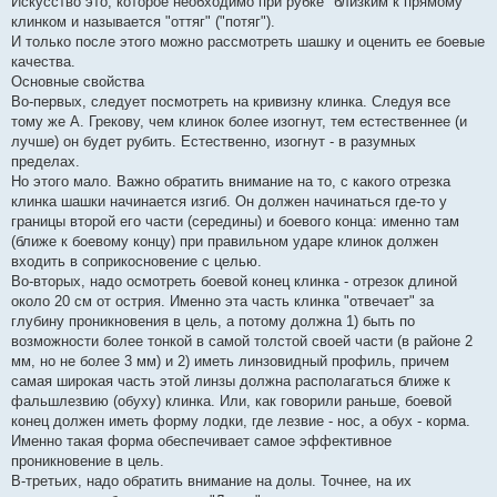
Искусство это, которое необходимо при рубке "близким к прямому"
клинком и называется "оттяг" ("потяг").
И только после этого можно рассмотреть шашку и оценить ее боевые
качества.
Основные свойства
Во-первых, следует посмотреть на кривизну клинка. Следуя все
тому же А. Грекову, чем клинок более изогнут, тем естественнее (и
лучше) он будет рубить. Естественно, изогнут - в разумных
пределах.
Но этого мало. Важно обратить внимание на то, с какого отрезка
клинка шашки начинается изгиб. Он должен начинаться где-то у
границы второй его части (середины) и боевого конца: именно там
(ближе к боевому концу) при правильном ударе клинок должен
входить в соприкосновение с целью.
Во-вторых, надо осмотреть боевой конец клинка - отрезок длиной
около 20 см от острия. Именно эта часть клинка "отвечает" за
глубину проникновения в цель, а потому должна 1) быть по
возможности более тонкой в самой толстой своей части (в районе 2
мм, но не более 3 мм) и 2) иметь линзовидный профиль, причем
самая широкая часть этой линзы должна располагаться ближе к
фальшлезвию (обуху) клинка. Или, как говорили раньше, боевой
конец должен иметь форму лодки, где лезвие - нос, а обух - корма.
Именно такая форма обеспечивает самое эффективное
проникновение в цель.
В-третьих, надо обратить внимание на долы. Точнее, на их