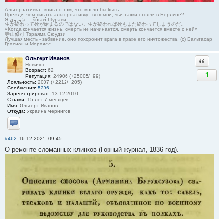
Альтернативка - книга о том, что могло бы быть.
Прежде, чем писать альтернативку - вспомни, чьи танки стояли в Берлине?
Я-شوروی — šûravî-Шурави
生が終わって死が始まるのではない。生が終われば死もまた終わってしまうのだ。
«Когда кончается жизнь, смерть не начинается, смерть кончается вместе с ней»
寺山修司 Тэраяма Сюудзи
Лучшая месть - забвение, оно похоронит врага в прахе его ничтожества. (с) Бальтасар
Грасиан-и-Моралес
Ольгерт Иванов
Ответи
Новичок
Возраст:
62
1
Репутация:
24906 (+25005/−99)
Лояльность:
2007 (+2212/−205)
Сообщения:
5396
Зарегистрирован:
13.12.2010
С нами:
15 лет 7 месяцев
Имя:
Ольгерт Иванов
Откуда:
Украина Чернигов
Отправить личное сообщение
#462
16.12.2021, 09:45
О ремонте сломанных клинков (Горный журнал, 1836 год).