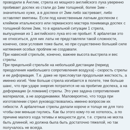
проводили в Англии, стрела из мощного английского лука уверенно
пробивает доспех из стали до 1мм толщиной, более 1мм -
значительно хуже, а в доспехе от 2мм либо застревает, либо
оставляет вмятины. Если под качественным латным доспехом с
клеймом итальянского или германского мастера понимаеца доспех с
толщиной более 2мм, то в идеальной ситуации 1 стрела,
выпущенная из 1 английского лука его не пробьет. К арбалетам это
не относиться, для них латы не представляли такой сложности,
конечно, свои условия тоже были, но при существенно большей силе
натяжения особых проблем не создавали.
При навесной стрельбе, конечно, важнее высота выстрела и вес
стрелы.
При прицельной стрельбе на небольшой дистанции (период
преодоления наибольшего сопротивления воздуха) - скорость стрелы
и ее деформация. Т.е. даже не пресловутая продольная жесткость, а
именно изгиб. Чем больше стрела изгибается в полете, тем больше
шанс, что при ударе энергия потратится не на пробитие доспеха, а на
деформацию (и ломание) стрелы. Это уже задача сопротивления
материалов, а не аэродинамики. Маловероятно, что тогда при
изготовлении стрел руководствовались именно вопросом их
гибкости. А арбалетные стрелы делали короче и толще не для того
чтобы они меньше гнулись. Как бы этого кому-то не хотелось, а по
причине малого хода тетивы и мощности дуги, т.е. стрела не могла
быть длинной, но должна была быть достаточно тяжелой, но так
получалось не всегда.