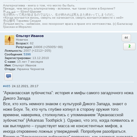
Альтернативка - книга о том, что могло бы быть.
Прежде, чем писать альтернативку - вспомни, чьи танки стояли в Берлине?
Я-شوروی — šûravî-Шурави
生が終わって死が始まるのではない。生が終われば死もまた終わってしまうのだ。
«Когда кончается жизнь, смерть не начинается, смерть кончается вместе с ней»
寺山修司 Тэраяма Сюудзи
Лучшая месть - забвение, оно похоронит врага в прахе его ничтожества. (с) Бальтасар
Грасиан-и-Моралес
Ольгерт Иванов
Ответи
Новичок
Возраст:
62
2
Репутация:
24906 (+25005/−99)
Лояльность:
2007 (+2212/−205)
Сообщения:
5396
Зарегистрирован:
13.12.2010
С нами:
15 лет 7 месяцев
Имя:
Ольгерт Иванов
Откуда:
Украина Чернигов
Отправить личное сообщение
#465
24.12.2021, 20:17
“Арканзасская зубочистка”: история и мифы самого загадочного ножа
Дикого Запада
Все, кто хоть немного знаком с культурой Дикого Запада, знают о
ноже Боуи. Те, кто чуть глубже копнул в сторону оружия того
времени, наверняка, столкнулись с упоминанием “Арканзасской
зубочистки” (Arkansas Toothpick ). Однако, что это, когда появилось и
как выглядело – существует масса не консистентных мифов, а
иногда откровенно ложных утверждений. Попробуем разобраться.
Впервые “Арканзасская зубочистка” появилась как элемент анекдота