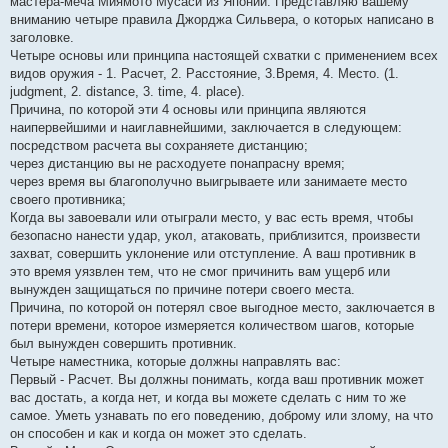
мастера-меча Миямото Мусаси из Японии. Представляю вашему
вниманию четыре правила Джорджа Сильвера, о которых написано в
заголовке.
Четыре основы или принципа настоящей схватки с применением всех
видов оружия - 1. Расчет, 2. Расстояние, 3.Время, 4. Место. (1.
judgment, 2. distance, 3. time, 4. place).
Причина, по которой эти 4 основы или принципа являются
наипервейшими и наиглавнейшими, заключается в следующем:
посредством расчета вы сохраняете дистанцию;
через дистанцию вы не расходуете понапрасну время;
через время вы благополучно выигрываете или занимаете место
своего противника;
Когда вы завоевали или отыграли место, у вас есть время, чтобы
безопасно нанести удар, укол, атаковать, приблизится, произвести
захват, совершить уклонение или отступление. А ваш противник в
это время уязвлен тем, что не смог причинить вам ущерб или
вынужден защищаться по причине потери своего места.
Причина, по которой он потерял свое выгодное место, заключается в
потери времени, которое измеряется количеством шагов, которые
был вынужден совершить противник.
Четыре наместника, которые должны направлять вас:
Первый - Расчет. Вы должны понимать, когда ваш противник может
вас достать, а когда нет, и когда вы можете сделать с ним то же
самое. Уметь узнавать по его поведению, доброму или злому, на что
он способен и как и когда он может это сделать.