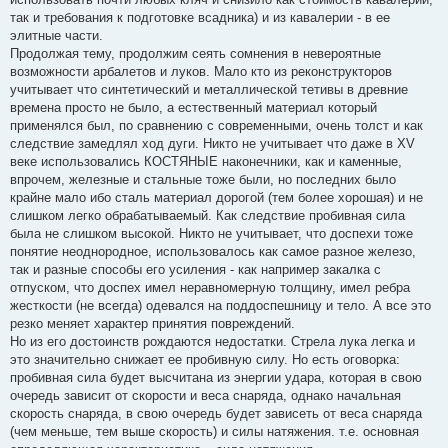
так и требования к подготовке всадника) и из кавалерии - в ее
элитные части.
Продолжая тему, продолжим сеять сомнения в невероятные
возможности арбалетов и луков. Мало кто из реконструкторов
учитывает что синтетический и металлической тетивы в древние
времена просто не было, а естественный материал который
применялся был, по сравнению с современными, очень толст и как
следствие замедлял ход дуги. Никто не учитывает что даже в XV
веке использовались КОСТЯНЫЕ наконечники, как и каменные,
впрочем, железные и стальные тоже были, но последних было
крайне мало ибо сталь материал дорогой (тем более хорошая) и не
слишком легко обрабатываемый. Как следствие пробивная сила
была не слишком высокой. Никто не учитывает, что доспехи тоже
понятие неоднородное, использовалось как самое разное железо,
так и разные способы его усиления - как например закалка с
отпуском, что доспех имел неравномерную толщину, имел ребра
жесткости (не всегда) одевался на поддоспешницу и тело. А все это
резко меняет характер принятия повреждений.
Но из его достоинств рождаются недостатки. Стрела лука легка и
это значительно снижает ее пробивную силу. Но есть оговорка:
пробивная сила будет высчитана из энергии удара, которая в свою
очередь зависит от скорости и веса снаряда, однако начальная
скорость снаряда, в свою очередь будет зависеть от веса снаряда
(чем меньше, тем выше скорость) и силы натяжения. т.е. основная