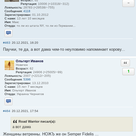
Возраст:
62
−
Репутация:
10006 (+10318/−312)
Лояльность:
28783 (+29538/−755)
Сообщения:
4118
Зарегистрирован:
01.10.2012
С нами:
13 лет 10 месяцев
Имя:
Макс
Откуда:
то ли из штата NY, то ли из Германии...
Отправить личное сообщение
#463
20.12.2021, 16:20
Паучки, те да, а вот дама чем-то неуловимо напоминает корову...
Ольгерт Иванов
Ответи
Новичок
Возраст:
62
1
Репутация:
24906 (+25005/−99)
Лояльность:
2007 (+2212/−205)
Сообщения:
5396
Зарегистрирован:
13.12.2010
С нами:
15 лет 7 месяцев
Имя:
Ольгерт Иванов
Откуда:
Украина Чернигов
Отправить личное сообщение
#464
20.12.2021, 17:54
Road Warrior писал(а):
а вот дама
Женщины ветренны. НОЖЪ же он Semper Fidelis ...