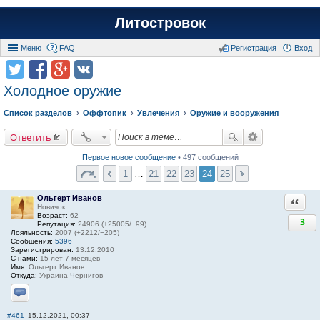
Литостровок
Меню
FAQ
Регистрация
Вход
Холодное оружие
Список разделов
Оффтопик
Увлечения
Оружие и вооружения
Ответить
Первое новое сообщение
• 497 сообщений
1
…
21
22
23
24
25
Ольгерт Иванов
Ответи
Новичок
Возраст:
62
3
Репутация:
24906 (+25005/−99)
Лояльность:
2007 (+2212/−205)
Сообщения:
5396
Зарегистрирован:
13.12.2010
С нами:
15 лет 7 месяцев
Имя:
Ольгерт Иванов
Откуда:
Украина Чернигов
Отправить личное сообщение
#461
15.12.2021, 00:37