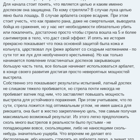
Для начала стоит понять, что является целью и каким именно
доспехом она защищена. По кому стреляли? В случае лука целью
явно была лошадь. В случае арбалета скорее всадник. При этом
стоит учесть, что как правило рана, даже не смертельная, выводила
бойца из сражения, но у нас нет необходимости обязательно убить
или покалечить, достаточно просто чтобы стрела вошла на 5 и более
сантиметров в тело, что даст свой эффект. И опять же история
прекрасно показывает что пока основной защитой была кожа и
кольчуга, царствовал лук (реже арбалет со сходным натяжением - по
сути тот же лук для необученного крестьянина). Но как только
начинается появление пластинчатых доспехов закрывающих
большую часть тела, все больше начинает использоваться арбалет,
в конце своего развития достигая просто невероятных мощностей
выстрела.
Собственно это показывают результаты испытаний, латный доспех
не слишком тяжело пробивается, но стрела почти никогда не
пробивает ватник под ним, что заставляет повышать мощность
выстрела для устойчивого поражения. При этом учитываем, что по
сути, стрела ложится под оптимальным углом, не имея шанса для
рикошета, она бьет в жестко закрепленную цель, тем самым получая
максимально возможный результат. Из этого легко предположить
сколь много выстрелов в реальности было пустыми - не
попадающими вовсе, скользящими, либо не наносящими сколь-
нибудь значительно ущерба. Что впрочем не делает его
бесполезным, ибо научить стрелять из арбалета легко, а значит это