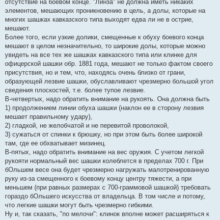
отсутствие на боевом конце. "Линза" не должна иметь никаких
элементов, мешающих проникновению в цель, а долы, которые на
многих шашках кавказского типа выходят едва ли не в острие,
мешают.
Более того, если узкие долики, смещенные к обуху боевого конца
мешают в целом незначительно, то широкие долы, которые можно
увидеть на все тех же шашках кавказского типа или клинке для
офицерской шашки обр. 1881 года, мешают не только фактом своего
присутствия, но и тем, что, находясь очень близко от грани,
образующей лезвие шашки, обуславливают чрезмерно большой угол
сведения плоскостей, т.е. более тупое лезвие.
В-четвертых, надо обратить внимание на рукоять. Она должна быть
1) продолжением линии обуха шашки (наклон ее в сторону лезвия
мешает правильному удару),
2) гладкой, не желобчатой и не перевитой проволокой,
3) сужаться от спинки к брюшку, но при этом быть более широкой
там, где ее обхватывает мизинец.
В-пятых, надо обратить внимание на вес оружия. С учетом легкой
рукояти нормальный вес шашки колеблется в пределах 700 г. При
бОльшем весе она будет чрезмерно нагружать малотренированную
руку из-за смещенного к боевому концу центру тяжести, а при
меньшем (при равных размерах с 700-граммовой шашкой) требовать
гораздо бОльшего искусства от владельца. В том числе и потому,
что легкие шашки могут быть чрезмерно гибкими.
Ну и, так сказать, "по мелочи": клинок вполне может расширяться к