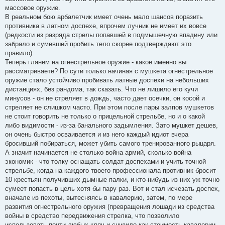
массовое оружие.
В реальном бою арбалетчик имеет очень мало шансов поразить
противника в латном доспехе, впрочем лучник не имеет их вовсе
(редкости из разряда стрелы попавшей в подмышечную впадину или
забрало и сумевшей пробить тело скорее подтверждают это
правило).
Теперь глянем на огнестрельное оружие - какое именно вы
рассматриваете? По сути только начиная с мушкета огнестрельное
оружие стало устойчиво пробивать латные доспехи на небольших
дистанциях, без рандома, так сказать. Что не лишило его кучи
минусов - он не стреляет в дождь, часто дает осечки, он косой и
стреляет не слишком часто. При этом после пары залпов мушкетов
не стоит говорить не только о прицельной стрельбе, но и о какой
либо видимости - из-за банального задымления. Зато мушкет дешев,
он очень быстро осваивается и из него каждый идиот вчера
бросивший побираться, может убить самого тренированного рыцаря.
А значит начинается не столько война армий, сколько война
экономик - что толку оснащать солдат доспехами и учить точной
стрельбе, когда на каждого твоего профессионала противник бросит
10 крестьян получивших дымные палки, и кто-нибудь из них уж точно
сумеет попасть в цель хотя бы пару раз. Вот и стал исчезать доспех,
вначале из пехоты, вытесняясь в кавалерию, затем, по мере
развития огнестрельного оружия (превращения лошади из средства
войны в средство передвижения стрелка, что позволило
использовать почти любых кляч и снизило как стоимость кавалерии,