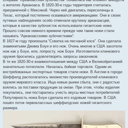
о жителях Арканзаса. В 1820-30-е годы территория считалась
приграничной с Мексикой. Через неё двигались переселенцы в
Техас, который постепенно осваивался американцами. Они в своих
путевых наблюдениях особо отмечали крутизну арканзасцев,
которые в качестве зубочисток использовали гигантские ножи.
Прошло совсем немного времени прежде чем такие ножи стали
называть “Арканзасскими зубочистками”.
В 1827-м году произошла “Схватка на песчаной косе”. Она сделала
знаменитыми Джима Боуи и его нож. Очень многие в США захотели
нож как у Боуи, или, попросту, нож Боуи. Изготовители клинкового
оружия бросились удовлетворять запросы заказчиков.
В те же 1820-30-е взаимоотношения между США и Великобританией
значительно потеплели. Началась бойкая торговля. Одним из
востребованных экспортных товаров стали ножи. В Англии в городе
Шеффилд располагалось множество производителей клинкового
оружия мирового класса. Ища новые рынки сбыта, они с радостью
взялись за поставки продукции за океан. При этом, чтобы изделия
покупались, они постарались учесть вкусы местных потребителей.
Популярность ножа Боуи сделала его ходовым товаром. В США
пошёл поток первоклассных шеффилдских ножей гигантского
размера.