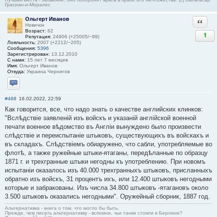
Грасиан-и-Моралес
Ольгерт Иванов
Ответи
Новичок
Возраст:
62
1
Репутация:
24906 (+25005/−99)
Лояльность:
2007 (+2212/−205)
Сообщения:
5396
Зарегистрирован:
13.12.2010
С нами:
15 лет 7 месяцев
Имя:
Ольгерт Иванов
Откуда:
Украина Чернигов
Отправить личное сообщение
#468
16.02.2022, 22:59
Как говорится, все, что надо знать о качестве английских клинков:
"Вслѣдствіе заявленій изъ войскъ и указаній англійской военной
печати военное вѣдомство въ Англіи вынуждено было произвести
слѣдствіе и переиспытаніе штыковъ, существующихъ въ войскахъ и
въ складахъ. Слѣдствіемъ обиаружено, что сабли, употребляемые во
флотѣ, а также ружейные штыки-ятаганы, передѣланные по образцу
1871 г. и трехгранные штыки негодны къ употреблению. При новомъ
испытаніи оказалось изъ 40.000 трехгранныхъ штыковъ, присланныхъ
обратно изъ войскъ, 31 процентъ ихъ, или 12.400 штыковъ негодными
которые и забракованы. Изъ числа 34.800 штыковъ -ятагановъ около
3.500 штыковъ оказались негодными". Оружейный сборник, 1887 год.
Альтернативка - книга о том, что могло бы быть.
Прежде, чем писать альтернативку - вспомни, чьи танки стояли в Берлине?