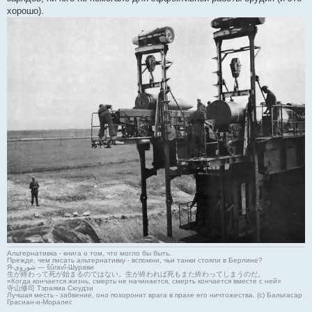
хорошо).
Альтернативка - книга о том, что могло бы быть.
Прежде, чем писать альтернативку - вспомни, чьи танки стояли в Берлине?
Я-شوروی — šûravî-Шурави
生が終わって死が始まるのではない。生が終われば死もまた終わってしまうのだ。
«Когда кончается жизнь, смерть не начинается, смерть кончается вместе с ней»
寺山修司 Тэраяма Сюудзи
Лучшая месть - забвение, оно похоронит врага в прахе его ничтожества. (с) Бальтасар
Грасиан-и-Моралес