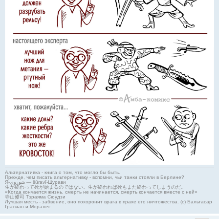
Альтернативка - книга о том, что могло бы быть.
Прежде, чем писать альтернативку - вспомни, чьи танки стояли в Берлине?
Я-شوروی — šûravî-Шурави
生が終わって死が始まるのではない。生が終われば死もまた終わってしまうのだ。
«Когда кончается жизнь, смерть не начинается, смерть кончается вместе с ней»
寺山修司 Тэраяма Сюудзи
Лучшая месть - забвение, оно похоронит врага в прахе его ничтожества. (с) Бальтасар
Грасиан-и-Моралес