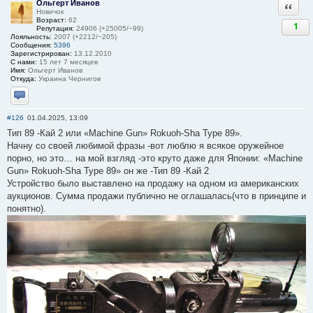
Ольгерт Иванов
Ответи
Новичок
Возраст:
62
1
Репутация:
24906 (+25005/−99)
Лояльность:
2007 (+2212/−205)
Сообщения:
5396
Зарегистрирован:
13.12.2010
С нами:
15 лет 7 месяцев
Имя:
Ольгерт Иванов
Откуда:
Украина Чернигов
Отправить личное сообщение
#126
01.04.2025, 13:09
Тип 89 -Кай 2 или «Machine Gun» Rokuoh-Sha Type 89».
Начну со своей любимой фразы -вот люблю я всякое оружейное
порно, но это… на мой взгляд -это круто даже для Японии: «Machine
Gun» Rokuoh-Sha Type 89» он же -Тип 89 -Кай 2
Устройство было выставлено на продажу на одном из американских
аукционов. Сумма продажи публично не оглашалась(что в принципе и
понятно).