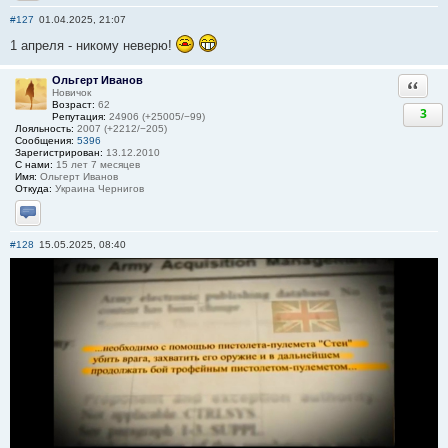
Отправить личное сообщение
#127
01.04.2025, 21:07
1 апреля - никому неверю!
Ольгерт Иванов
Ответи
Новичок
Возраст:
62
3
Репутация:
24906 (+25005/−99)
Лояльность:
2007 (+2212/−205)
Сообщения:
5396
Зарегистрирован:
13.12.2010
С нами:
15 лет 7 месяцев
Имя:
Ольгерт Иванов
Откуда:
Украина Чернигов
Отправить личное сообщение
#128
15.05.2025, 08:40