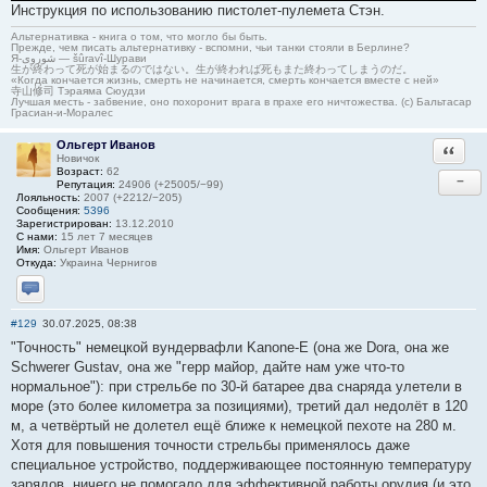
Инcтрукция по иcпользовaнию пиcтолeт-пулeмeтa Стэн.
Альтернативка - книга о том, что могло бы быть.
Прежде, чем писать альтернативку - вспомни, чьи танки стояли в Берлине?
Я-شوروی — šûravî-Шурави
生が終わって死が始まるのではない。生が終われば死もまた終わってしまうのだ。
«Когда кончается жизнь, смерть не начинается, смерть кончается вместе с ней»
寺山修司 Тэраяма Сюудзи
Лучшая месть - забвение, оно похоронит врага в прахе его ничтожества. (с) Бальтасар
Грасиан-и-Моралес
Ольгерт Иванов
Ответи
Новичок
Возраст:
62
−
Репутация:
24906 (+25005/−99)
Лояльность:
2007 (+2212/−205)
Сообщения:
5396
Зарегистрирован:
13.12.2010
С нами:
15 лет 7 месяцев
Имя:
Ольгерт Иванов
Откуда:
Украина Чернигов
Отправить личное сообщение
#129
30.07.2025, 08:38
"Точность" немецкой вундервафли Kanone-E (она же Dora, она же
Schwerer Gustav, она же "герр майор, дайте нам уже что-то
нормальное"): при стрельбе по 30-й батарее два снаряда улетели в
море (это более километра за позициями), третий дал недолёт в 120
м, а четвёртый не долетел ещё ближе к немецкой пехоте на 280 м.
Хотя для повышения точности стрельбы применялось даже
специальное устройство, поддерживающее постоянную температуру
зарядов, ничего не помогало для эффективной работы орудия (и это