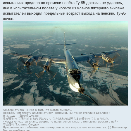
испытаниях предела по времени полёта Ту-95 достичь не удалось,
ибо в испытательном полёте у кого-то из членов пятерного экипажа
испытателей выходил предельный возраст выхода на пенсию. Ту-95
вечен.
Альтернативка - книга о том, что могло бы быть.
Прежде, чем писать альтернативку - вспомни, чьи танки стояли в Берлине?
Я-شوروی — šûravî-Шурави
生が終わって死が始まるのではない。生が終われば死もまた終わってしまうのだ。
«Когда кончается жизнь, смерть не начинается, смерть кончается вместе с ней»
寺山修司 Тэраяма Сюудзи
Лучшая месть - забвение, оно похоронит врага в прахе его ничтожества. (с) Бальтасар
Грасиан-и-Моралес