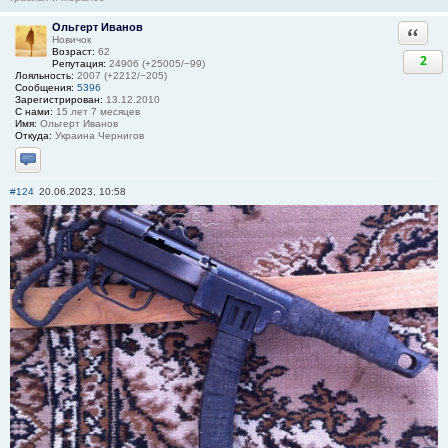
Ольгерт Иванов
Ответи
Новичок
Возраст:
62
2
Репутация:
24906 (+25005/−99)
Лояльность:
2007 (+2212/−205)
Сообщения:
5396
Зарегистрирован:
13.12.2010
С нами:
15 лет 7 месяцев
Имя:
Ольгерт Иванов
Откуда:
Украина Чернигов
Отправить личное сообщение
#124
20.06.2023, 10:58