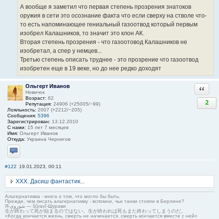
А вообще я заметил что первая степень прозрения знатоков
оружия в сети это осознание факта что если сверху на стволе что-
то есть напоминающее гениальный газоотвод который первым
изобрел Калашников, то значит это клон АК.
Вторая степень прозрения - что газоотовод Калашников не
изобретал, а спер у немцев...
Третью степень описать труднее - это прозрение что газоотвод
изобретен еще в 19 веке, но до нее редко доходят
Ольгерт Иванов
Ответи
Новичок
Возраст:
62
2
Репутация:
24906 (+25005/−99)
Лояльность:
2007 (+2212/−205)
Сообщения:
5396
Зарегистрирован:
13.12.2010
С нами:
15 лет 7 месяцев
Имя:
Ольгерт Иванов
Откуда:
Украина Чернигов
Отправить личное сообщение
#122
19.01.2023, 00:11
ХХХ. Дасиш фантастик...
Альтернативка - книга о том, что могло бы быть.
Прежде, чем писать альтернативку - вспомни, чьи танки стояли в Берлине?
Я-شوروی — šûravî-Шурави
生が終わって死が始まるのではない。生が終われば死もまた終わってしまうのだ。
«Когда кончается жизнь, смерть не начинается, смерть кончается вместе с ней»