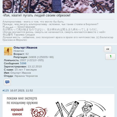
-Изя, хватит пугать людей своим обрезом!
Альтернативка - книга о том, что могло бы быть.
Прежде, чем писать альтернативку - вспомни, чьи танки стояли в Берлине?
Я-شوروی — šûravî-Шурави
生が終わって死が始まるのではない。生が終われば死もまた終わってしまうのだ。
«Когда кончается жизнь, смерть не начинается, смерть кончается вместе с ней»
寺山修司 Тэраяма Сюудзи
Лучшая месть - забвение, оно похоронит врага в прахе его ничтожества. (с) Бальтасар
Грасиан-и-Моралес
Ольгерт Иванов
Ответи
Новичок
Возраст:
62
1
Репутация:
24906 (+25005/−99)
Лояльность:
2007 (+2212/−205)
Сообщения:
5396
Зарегистрирован:
13.12.2010
С нами:
15 лет 7 месяцев
Имя:
Ольгерт Иванов
Откуда:
Украина Чернигов
Отправить личное сообщение
#125
10.07.2023, 11:52