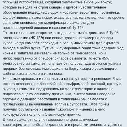
особыми устройствами, создавая знаменитые вибрации вокруг,
которые выводят из строя сонары и другое чувствительное
оборудование подводных лодок и кораблей вероятного противника.
Эффективность таких помех оказалась настолько велика, что срочно
запилили специальную модификацию самолёта для
противолодочной авиации и назвали её Ту-142.
Также не является секретом, что два из четырёх двигателей Ту-95
электрические (НК-12Э) они используются например на боевом
курсе, когда самолёт переходит в бесшумный режим для скрытого
выхода в район пуска. Тут наши сумеречные гении тоже сделали ход
конём и запитали двигатели не только от генераторов, но и
непосредственно от спецбоеприпасов самолёта. То есть 45%
электроэнергии самолёт получает от полураспада изотопов урана в
ядерных боеголовках, имеющихся на борту каждого уважающего
себя стратегического ракетоносца.
Но самым красивым и гениальным конструкторским решением была
штанга дозаправки с бронебойной вольфрамовой головкой, которую
экипаж, незаметно подкравшись на электромоторах к ничего не
подозревающему самолёту противника, выстреливал наподобие
гарпуна с дальнего расстояния в топливный бак самолёта с
последующим выкачиванием топлива супостата. Этот приём
получил брутальное название "Скорпион" и именно за него
конструкторы получили Сталинскую премию.
В итоге самолёт получил совершенно фантастические
характеристики полёта по дальности и продолжительности. Даже на