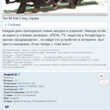
Тип 89 Кай 2 вид справа
Спойлер
Каждый день преподносит новые находки и открытия. Никогда особо
не верил в «теорию заговора», хРЕНь -TV, нацистов в Антарктиде и
прочие «вундервафли» , но найдя это устройство в интернете, был
просто шокирован. И как теперь с этим жить?
Альтернативка - книга о том, что могло бы быть.
Прежде, чем писать альтернативку - вспомни, чьи танки стояли в Берлине?
Я-شوروی — šûravî-Шурави
生が終わって死が始まるのではない。生が終われば死もまた終わってしまうのだ。
«Когда кончается жизнь, смерть не начинается, смерть кончается вместе с ней»
寺山修司 Тэраяма Сюудзи
Лучшая месть - забвение, оно похоронит врага в прахе его ничтожества. (с) Бальтасар
Грасиан-и-Моралес
Андрей Д
Ответи
Новичок
Возраст:
51
−
Репутация:
940 (+971/−31)
Лояльность:
55417 (+56008/−591)
Сообщения:
565
Зарегистрирован:
29.08.2011
С нами:
14 лет 11 месяцев
Имя:
Андрей
Откуда:
Димитровград, Ульяновская область