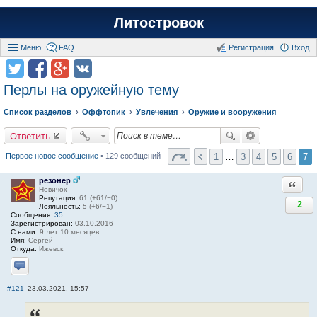
Литостровок
Меню
FAQ
Регистрация
Вход
Перлы на оружейную тему
Список разделов
Оффтопик
Увлечения
Оружие и вооружения
Ответить
1
…
3
4
5
6
7
Первое новое сообщение
• 129 сообщений
резонер
Ответи
Новичок
Репутация:
61 (+61/−0)
2
Лояльность:
5 (+6/−1)
Сообщения:
35
Зарегистрирован:
03.10.2016
С нами:
9 лет 10 месяцев
Имя:
Сергей
Откуда:
Ижевск
Отправить личное сообщение
#121
23.03.2021, 15:57