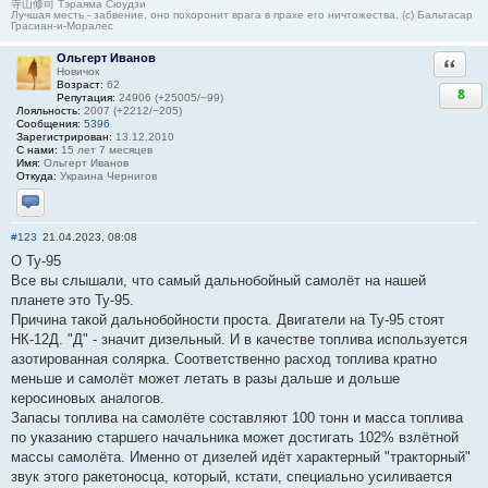
寺山修司 Тэраяма Сюудзи
Лучшая месть - забвение, оно похоронит врага в прахе его ничтожества. (с) Бальтасар
Грасиан-и-Моралес
Ольгерт Иванов
Ответи
Новичок
Возраст:
62
8
Репутация:
24906 (+25005/−99)
Лояльность:
2007 (+2212/−205)
Сообщения:
5396
Зарегистрирован:
13.12.2010
С нами:
15 лет 7 месяцев
Имя:
Ольгерт Иванов
Откуда:
Украина Чернигов
Отправить личное сообщение
#123
21.04.2023, 08:08
О Ту-95
Все вы слышали, что самый дальнобойный самолёт на нашей
планете это Ту-95.
Причина такой дальнобойности проста. Двигатели на Ту-95 стоят
НК-12Д. "Д" - значит дизельный. И в качестве топлива используется
азотированная солярка. Соответственно расход топлива кратно
меньше и самолёт может летать в разы дальше и дольше
керосиновых аналогов.
Запасы топлива на самолёте составляют 100 тонн и масса топлива
по указанию старшего начальника может достигать 102% взлётной
массы самолёта. Именно от дизелей идёт характерный "тракторный"
звук этого ракетоносца, который, кстати, специально усиливается