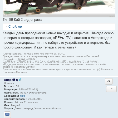
Тип 89 Кай 2 вид справа
Спойлер
Каждый день преподносит новые находки и открытия. Никогда особо
не верил в «теорию заговора», хРЕНь -TV, нацистов в Антарктиде и
прочие «вундервафли» , но найдя это устройство в интернете, был
просто шокирован. И как теперь с этим жить?
Альтернативка - книга о том, что могло бы быть.
Прежде, чем писать альтернативку - вспомни, чьи танки стояли в Берлине?
Я-شوروی — šûravî-Шурави
生が終わって死が始まるのではない。生が終われば死もまた終わってしまうのだ。
«Когда кончается жизнь, смерть не начинается, смерть кончается вместе с ней»
寺山修司 Тэраяма Сюудзи
Лучшая месть - забвение, оно похоронит врага в прахе его ничтожества. (с) Бальтасар
Грасиан-и-Моралес
Андрей Д
Ответи
Новичок
Возраст:
51
−
Репутация:
940 (+971/−31)
Лояльность:
55417 (+56008/−591)
Сообщения:
565
Зарегистрирован:
29.08.2011
С нами:
14 лет 11 месяцев
Имя:
Андрей
Откуда:
Димитровград, Ульяновская область