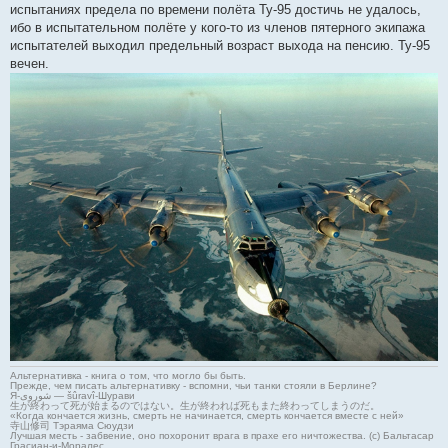
испытаниях предела по времени полёта Ту-95 достичь не удалось,
ибо в испытательном полёте у кого-то из членов пятерного экипажа
испытателей выходил предельный возраст выхода на пенсию. Ту-95
вечен.
Альтернативка - книга о том, что могло бы быть.
Прежде, чем писать альтернативку - вспомни, чьи танки стояли в Берлине?
Я-شوروی — šûravî-Шурави
生が終わって死が始まるのではない。生が終われば死もまた終わってしまうのだ。
«Когда кончается жизнь, смерть не начинается, смерть кончается вместе с ней»
寺山修司 Тэраяма Сюудзи
Лучшая месть - забвение, оно похоронит врага в прахе его ничтожества. (с) Бальтасар
Грасиан-и-Моралес