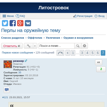
Литостровок
Меню
FAQ
Регистрация
Вход
Перлы на оружейную тему
Список разделов
Оффтопик
Увлечения
Оружие и вооружения
Ответить
1
…
3
4
5
6
7
Первое новое сообщение
• 129 сообщений
резонер
Ответи
Новичок
Репутация:
61 (+61/−0)
2
Лояльность:
5 (+6/−1)
Сообщения:
35
Зарегистрирован:
03.10.2016
С нами:
9 лет 10 месяцев
Имя:
Сергей
Откуда:
Ижевск
Отправить личное сообщение
#121
23.03.2021, 15:57