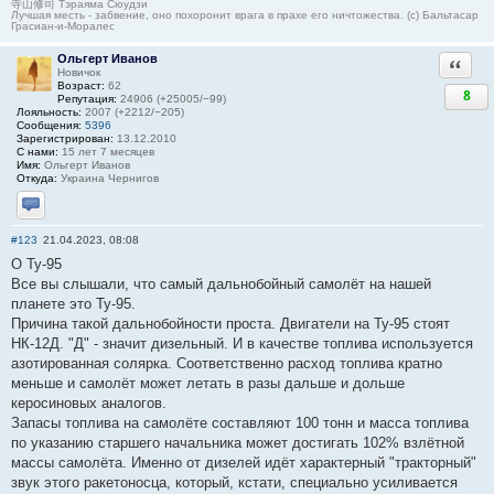
寺山修司 Тэраяма Сюудзи
Лучшая месть - забвение, оно похоронит врага в прахе его ничтожества. (с) Бальтасар
Грасиан-и-Моралес
Ольгерт Иванов
Ответи
Новичок
Возраст:
62
8
Репутация:
24906 (+25005/−99)
Лояльность:
2007 (+2212/−205)
Сообщения:
5396
Зарегистрирован:
13.12.2010
С нами:
15 лет 7 месяцев
Имя:
Ольгерт Иванов
Откуда:
Украина Чернигов
Отправить личное сообщение
#123
21.04.2023, 08:08
О Ту-95
Все вы слышали, что самый дальнобойный самолёт на нашей
планете это Ту-95.
Причина такой дальнобойности проста. Двигатели на Ту-95 стоят
НК-12Д. "Д" - значит дизельный. И в качестве топлива используется
азотированная солярка. Соответственно расход топлива кратно
меньше и самолёт может летать в разы дальше и дольше
керосиновых аналогов.
Запасы топлива на самолёте составляют 100 тонн и масса топлива
по указанию старшего начальника может достигать 102% взлётной
массы самолёта. Именно от дизелей идёт характерный "тракторный"
звук этого ракетоносца, который, кстати, специально усиливается