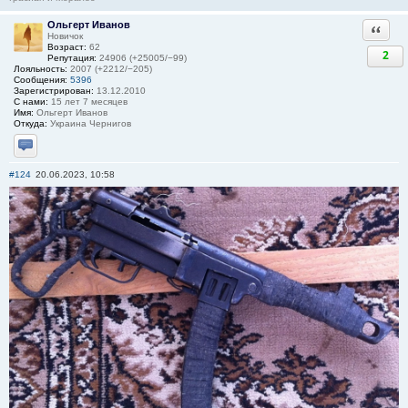
Ольгерт Иванов
Ответи
Новичок
Возраст:
62
2
Репутация:
24906 (+25005/−99)
Лояльность:
2007 (+2212/−205)
Сообщения:
5396
Зарегистрирован:
13.12.2010
С нами:
15 лет 7 месяцев
Имя:
Ольгерт Иванов
Откуда:
Украина Чернигов
Отправить личное сообщение
#124
20.06.2023, 10:58