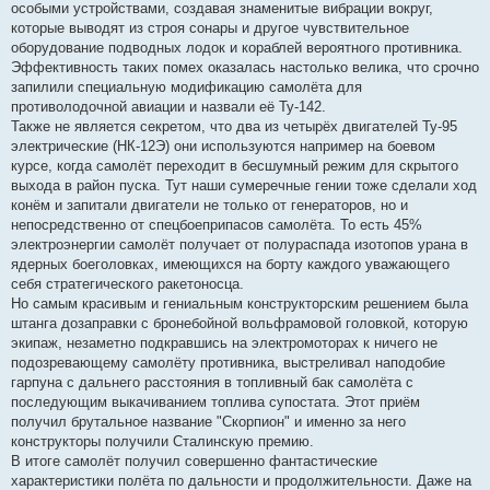
особыми устройствами, создавая знаменитые вибрации вокруг,
которые выводят из строя сонары и другое чувствительное
оборудование подводных лодок и кораблей вероятного противника.
Эффективность таких помех оказалась настолько велика, что срочно
запилили специальную модификацию самолёта для
противолодочной авиации и назвали её Ту-142.
Также не является секретом, что два из четырёх двигателей Ту-95
электрические (НК-12Э) они используются например на боевом
курсе, когда самолёт переходит в бесшумный режим для скрытого
выхода в район пуска. Тут наши сумеречные гении тоже сделали ход
конём и запитали двигатели не только от генераторов, но и
непосредственно от спецбоеприпасов самолёта. То есть 45%
электроэнергии самолёт получает от полураспада изотопов урана в
ядерных боеголовках, имеющихся на борту каждого уважающего
себя стратегического ракетоносца.
Но самым красивым и гениальным конструкторским решением была
штанга дозаправки с бронебойной вольфрамовой головкой, которую
экипаж, незаметно подкравшись на электромоторах к ничего не
подозревающему самолёту противника, выстреливал наподобие
гарпуна с дальнего расстояния в топливный бак самолёта с
последующим выкачиванием топлива супостата. Этот приём
получил брутальное название "Скорпион" и именно за него
конструкторы получили Сталинскую премию.
В итоге самолёт получил совершенно фантастические
характеристики полёта по дальности и продолжительности. Даже на