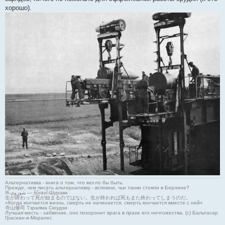
хорошо).
Альтернативка - книга о том, что могло бы быть.
Прежде, чем писать альтернативку - вспомни, чьи танки стояли в Берлине?
Я-شوروی — šûravî-Шурави
生が終わって死が始まるのではない。生が終われば死もまた終わってしまうのだ。
«Когда кончается жизнь, смерть не начинается, смерть кончается вместе с ней»
寺山修司 Тэраяма Сюудзи
Лучшая месть - забвение, оно похоронит врага в прахе его ничтожества. (с) Бальтасар
Грасиан-и-Моралес