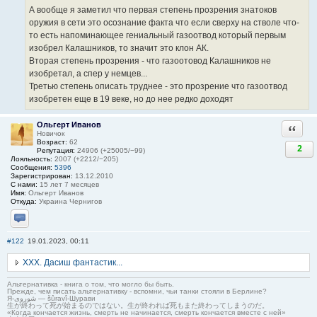
А вообще я заметил что первая степень прозрения знатоков
оружия в сети это осознание факта что если сверху на стволе что-
то есть напоминающее гениальный газоотвод который первым
изобрел Калашников, то значит это клон АК.
Вторая степень прозрения - что газоотовод Калашников не
изобретал, а спер у немцев...
Третью степень описать труднее - это прозрение что газоотвод
изобретен еще в 19 веке, но до нее редко доходят
Ольгерт Иванов
Ответи
Новичок
Возраст:
62
2
Репутация:
24906 (+25005/−99)
Лояльность:
2007 (+2212/−205)
Сообщения:
5396
Зарегистрирован:
13.12.2010
С нами:
15 лет 7 месяцев
Имя:
Ольгерт Иванов
Откуда:
Украина Чернигов
Отправить личное сообщение
#122
19.01.2023, 00:11
ХХХ. Дасиш фантастик...
Альтернативка - книга о том, что могло бы быть.
Прежде, чем писать альтернативку - вспомни, чьи танки стояли в Берлине?
Я-شوروی — šûravî-Шурави
生が終わって死が始まるのではない。生が終われば死もまた終わってしまうのだ。
«Когда кончается жизнь, смерть не начинается, смерть кончается вместе с ней»