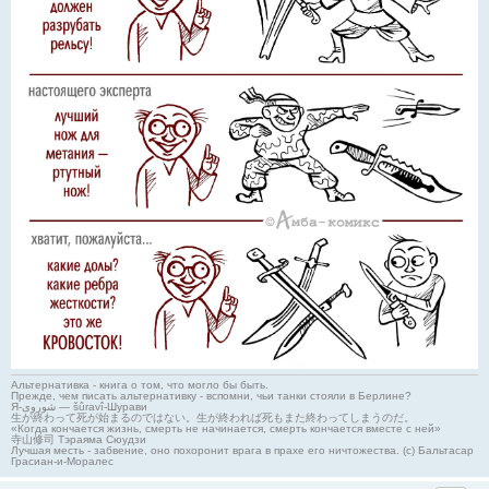
Альтернативка - книга о том, что могло бы быть.
Прежде, чем писать альтернативку - вспомни, чьи танки стояли в Берлине?
Я-شوروی — šûravî-Шурави
生が終わって死が始まるのではない。生が終われば死もまた終わってしまうのだ。
«Когда кончается жизнь, смерть не начинается, смерть кончается вместе с ней»
寺山修司 Тэраяма Сюудзи
Лучшая месть - забвение, оно похоронит врага в прахе его ничтожества. (с) Бальтасар
Грасиан-и-Моралес