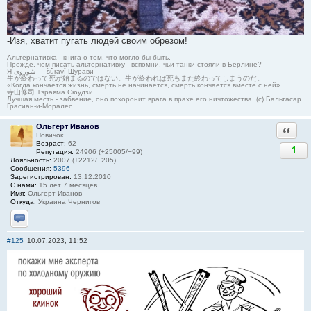
-Изя, хватит пугать людей своим обрезом!
Альтернативка - книга о том, что могло бы быть.
Прежде, чем писать альтернативку - вспомни, чьи танки стояли в Берлине?
Я-شوروی — šûravî-Шурави
生が終わって死が始まるのではない。生が終われば死もまた終わってしまうのだ。
«Когда кончается жизнь, смерть не начинается, смерть кончается вместе с ней»
寺山修司 Тэраяма Сюудзи
Лучшая месть - забвение, оно похоронит врага в прахе его ничтожества. (с) Бальтасар
Грасиан-и-Моралес
Ольгерт Иванов
Ответи
Новичок
Возраст:
62
1
Репутация:
24906 (+25005/−99)
Лояльность:
2007 (+2212/−205)
Сообщения:
5396
Зарегистрирован:
13.12.2010
С нами:
15 лет 7 месяцев
Имя:
Ольгерт Иванов
Откуда:
Украина Чернигов
Отправить личное сообщение
#125
10.07.2023, 11:52