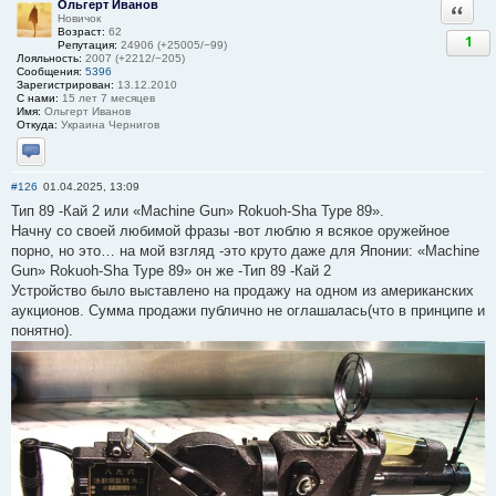
Ольгерт Иванов
Ответи
Новичок
Возраст:
62
1
Репутация:
24906 (+25005/−99)
Лояльность:
2007 (+2212/−205)
Сообщения:
5396
Зарегистрирован:
13.12.2010
С нами:
15 лет 7 месяцев
Имя:
Ольгерт Иванов
Откуда:
Украина Чернигов
Отправить личное сообщение
#126
01.04.2025, 13:09
Тип 89 -Кай 2 или «Machine Gun» Rokuoh-Sha Type 89».
Начну со своей любимой фразы -вот люблю я всякое оружейное
порно, но это… на мой взгляд -это круто даже для Японии: «Machine
Gun» Rokuoh-Sha Type 89» он же -Тип 89 -Кай 2
Устройство было выставлено на продажу на одном из американских
аукционов. Сумма продажи публично не оглашалась(что в принципе и
понятно).