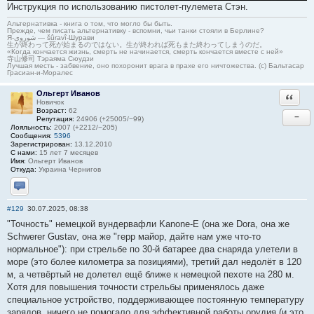
Инcтрукция по иcпользовaнию пиcтолeт-пулeмeтa Стэн.
Альтернативка - книга о том, что могло бы быть.
Прежде, чем писать альтернативку - вспомни, чьи танки стояли в Берлине?
Я-شوروی — šûravî-Шурави
生が終わって死が始まるのではない。生が終われば死もまた終わってしまうのだ。
«Когда кончается жизнь, смерть не начинается, смерть кончается вместе с ней»
寺山修司 Тэраяма Сюудзи
Лучшая месть - забвение, оно похоронит врага в прахе его ничтожества. (с) Бальтасар
Грасиан-и-Моралес
Ольгерт Иванов
Ответи
Новичок
Возраст:
62
−
Репутация:
24906 (+25005/−99)
Лояльность:
2007 (+2212/−205)
Сообщения:
5396
Зарегистрирован:
13.12.2010
С нами:
15 лет 7 месяцев
Имя:
Ольгерт Иванов
Откуда:
Украина Чернигов
Отправить личное сообщение
#129
30.07.2025, 08:38
"Точность" немецкой вундервафли Kanone-E (она же Dora, она же
Schwerer Gustav, она же "герр майор, дайте нам уже что-то
нормальное"): при стрельбе по 30-й батарее два снаряда улетели в
море (это более километра за позициями), третий дал недолёт в 120
м, а четвёртый не долетел ещё ближе к немецкой пехоте на 280 м.
Хотя для повышения точности стрельбы применялось даже
специальное устройство, поддерживающее постоянную температуру
зарядов, ничего не помогало для эффективной работы орудия (и это