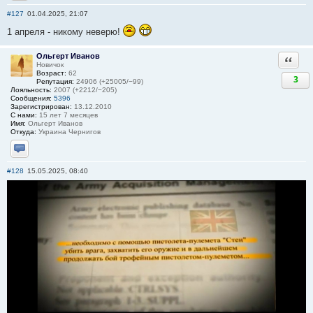
Отправить личное сообщение
#127
01.04.2025, 21:07
1 апреля - никому неверю!
Ольгерт Иванов
Ответи
Новичок
Возраст:
62
3
Репутация:
24906 (+25005/−99)
Лояльность:
2007 (+2212/−205)
Сообщения:
5396
Зарегистрирован:
13.12.2010
С нами:
15 лет 7 месяцев
Имя:
Ольгерт Иванов
Откуда:
Украина Чернигов
Отправить личное сообщение
#128
15.05.2025, 08:40