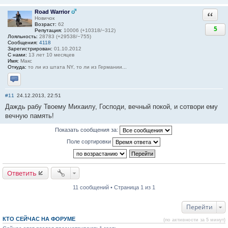
Road Warrior
Ответи
Новичок
Возраст:
62
5
Репутация:
10006 (+10318/−312)
Лояльность:
28783 (+29538/−755)
Сообщения:
4118
Зарегистрирован:
01.10.2012
С нами:
13 лет 10 месяцев
Имя:
Макс
Откуда:
то ли из штата NY, то ли из Германии...
Отправить личное сообщение
#11
24.12.2013, 22:51
Даждь рабу Твоему Михаилу, Господи, вечный покой, и сотвори ему
вечную память!
Показать сообщения за:
Поле сортировки
Ответить
11 сообщений • Страница 1 из 1
Перейти
КТО СЕЙЧАС НА ФОРУМЕ
(по активности за 5 минут)