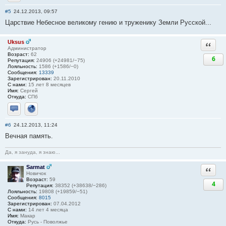
Отправить личное сообщение
#5
24.12.2013, 09:57
Царствие Небесное великому гению и труженику Земли Русской...
Uksus
Ответи
Администратор
Возраст:
62
6
Репутация:
24906 (+24981/−75)
Лояльность:
1586 (+1586/−0)
Сообщения:
13339
Зарегистрирован:
20.11.2010
С нами:
15 лет 8 месяцев
Имя:
Сергей
Откуда:
СПб
Отправить личное сообщение
Сайт
#6
24.12.2013, 11:24
Вечная память.
Да, я зануда, я знаю...
Sarmat
Ответи
Новичок
Возраст:
59
4
Репутация:
38352 (+38638/−286)
Лояльность:
19808 (+19859/−51)
Сообщения:
8015
Зарегистрирован:
07.04.2012
С нами:
14 лет 4 месяца
Имя:
Макар
Откуда:
Русь - Поволжье