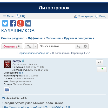
Литостровок
Меню
FAQ
Регистрация
Вход
КАЛАШНИКОВ
Список разделов
Оффтопик
Увлечения
Оружие и вооружения
Ответить
Первое новое сообщение
• 11 сообщений • Страница 1 из 1
пастух
Ответи
Автор темы, Новичок
Репутация:
659 (+677/−18)
7
Лояльность:
2352 (+2551/−199)
Сообщения:
583
Зарегистрирован:
15.10.2011
С нами:
14 лет 9 месяцев
Имя:
Виктор Хотянович
Откуда:
Toronto, Canada
Отправить личное сообщение
#1
23.12.2013, 22:57
Сегодня утром умер Михаил Калашников.
http://www.youtube.com/watch?v=DSVVj4YE1JI