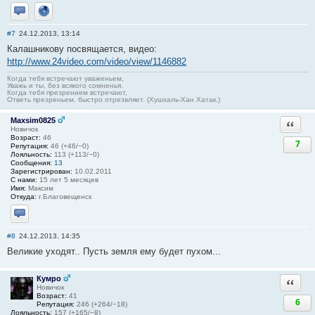
Отправить личное сообщение
Сайт
#7
24.12.2013, 13:14
Калашникову посвящается, видео:
http://www.24video.com/video/view/1146882
Когда тебя встречают уваженьем,
Уважь и ты, без всякого сомненья.
Когда тебя презрением встречают,
Ответь презреньем, быстро отрезвляет. (Хушхаль-Хан Хатак.)
Maxsim0825
Ответи
Новичок
Возраст:
46
7
Репутация:
46 (+46/−0)
Лояльность:
113 (+113/−0)
Сообщения:
13
Зарегистрирован:
10.02.2011
С нами:
15 лет 5 месяцев
Имя:
Максим
Откуда:
г.Благовещенск
Отправить личное сообщение
#8
24.12.2013, 14:35
Великие уходят.. Пусть земля ему будет пухом...
Кумро
Ответи
Новичок
Возраст:
41
6
Репутация:
246 (+264/−18)
Лояльность:
157 (+165/−8)