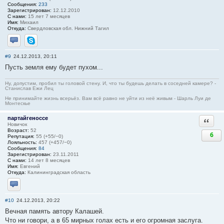
Сообщения:
233
Зарегистрирован:
12.12.2010
С нами:
15 лет 7 месяцев
Имя:
Михаил
Откуда:
Свердловская обл. Нижний Тагил
Отправить личное сообщение
Skype
#9
24.12.2013, 20:11
Пусть земля ему будет пухом...
Ну, допустим, пробил ты головой стену. И, что ты будешь делать в соседней камере? -
Станислав Ежи Лец
Не принимайте жизнь всерьёз. Вам всё равно не уйти из неё живым - Шарль Луи де
Монтескье
партайгеноссе
Ответи
Новичок
Возраст:
52
6
Репутация:
55 (+55/−0)
Лояльность:
457 (+457/−0)
Сообщения:
84
Зарегистрирован:
23.11.2011
С нами:
14 лет 8 месяцев
Имя:
Евгений
Откуда:
Калининградская область
Отправить личное сообщение
#10
24.12.2013, 20:22
Вечная память автору Калашей.
Что ни говори, а в 65 мирных голах есть и его огромная заслуга.