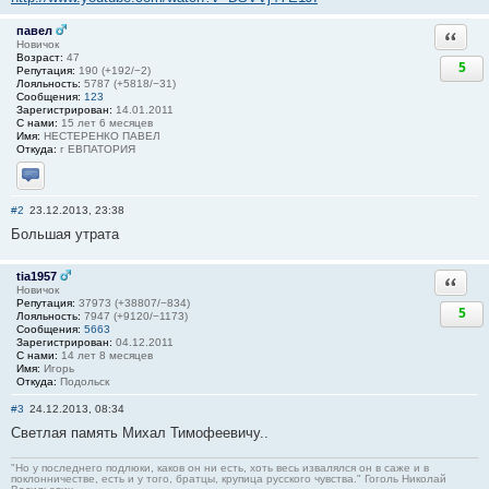
павел
Ответи
Новичок
Возраст:
47
5
Репутация:
190 (+192/−2)
Лояльность:
5787 (+5818/−31)
Сообщения:
123
Зарегистрирован:
14.01.2011
С нами:
15 лет 6 месяцев
Имя:
НЕСТЕРЕНКО ПАВЕЛ
Откуда:
г ЕВПАТОРИЯ
Отправить личное сообщение
#2
23.12.2013, 23:38
Большая утрата
tia1957
Ответи
Новичок
Репутация:
37973 (+38807/−834)
5
Лояльность:
7947 (+9120/−1173)
Сообщения:
5663
Зарегистрирован:
04.12.2011
С нами:
14 лет 8 месяцев
Имя:
Игорь
Откуда:
Подольск
#3
24.12.2013, 08:34
Светлая память Михал Тимофеевичу..
"Но у последнего подлюки, каков он ни есть, хоть весь извалялся он в саже и в
поклонничестве, есть и у того, братцы, крупица русского чувства." Гоголь Николай