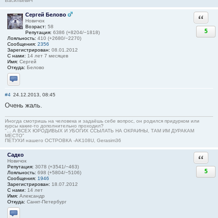
Васильевич
Сергей Белово
Ответи
Новичок
Возраст:
58
5
Репутация:
6386 (+8204/−1818)
Лояльность:
410 (+2680/−2270)
Сообщения:
2356
Зарегистрирован:
08.01.2012
С нами:
14 лет 7 месяцев
Имя:
Сергей
Откуда:
Белово
Отправить личное сообщение
#4
24.12.2013, 08:45
Очень жаль.
Иногда смотришь на человека и задаёшь себе вопрос, он родился придурком или
курсы какие-то дополнительно проходил?
"... А ВСЕХ ЮРОДИВЫХ И УБОГИХ ССЫЛАТЬ НА ОКРАИНЫ, ТАМ ИМ ДУРАКАМ
МЕСТО"
ПЕТУХИ нашего ОСТРОВКА -AK108U, Gerasim36
Садко
Ответи
Новичок
Репутация:
3078 (+3541/−463)
5
Лояльность:
698 (+5804/−5106)
Сообщения:
1946
Зарегистрирован:
18.07.2012
С нами:
14 лет
Имя:
Александр
Откуда:
Санкт-Петербург