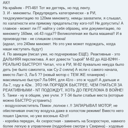
АК!!
На крайняк - РП-46!! Тот же дегтярь, но под ленту.
3. И - минометы. Предупредить категорически - в РИ,
техдокументацию по 120мм миномету, немцы захватили, я слышал,
по халатности или прямому предательству кого-то!! Не допустить! А
главное - может ли ГГ найти у себя образец, или документацию, по
миномету 160мм, об.43 года?? Великолепная же была машина!! И в
производстве - не слишком сложна!
(идеал, это 240мм миномет. Но это уже может подождать, когда
наши наступать будут)
4. По авиации (писал уже, но подчеркиваю ЕЩЕ). Реактивные - это
ДАЛЬНЯЯ перспектива. А вот довести "сырой" М-82 до АШ-82ФН -
РЕАЛЬНО БЫСТРО!!! Читал, что в РИ, М-82 буквально некуда было
деть (не было самолета, как Су-2 сняли) А если с самого начала,
вместо Лагг-3, Ла-5 ?? (новый мотор с ТЕМ ЖЕ планером) -
максимально быстро? Ла-5ФН, для 41го - это ж чудо!! А дальше и
Ла-7, году в 42м.. ЭТО НА ПОРЯДОК БЫСТРЕЕ, ЧЕМ ГНАТЬСЯ ЗА
РЕАКТИВНЫМИ - NT ПОДОЖДУТ, ХОТЬ ДО ПЕРЕЛОМА В ВОЙНЕ!
5. Танки - ну в общем, уже учли. У Т-34 были слабые места (которые
можно БЫСТРО устранить):
- воздухоочиститель Помон ,полное г..!! ЗАПАРЫВАЛ МОТОР, не
обеспечивая очистку воздуха даже в холостом режиме! Вместо него
пошел Циклон, но уже восенью 42го!!
- коробка передач, 4х скоростная - заменить на 5скоростную, намного
более легкую в управлении (подробнее смотри у Свирина) - ходовые