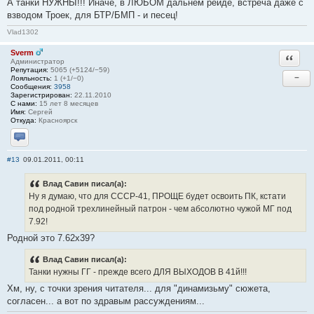
А танки НУЖНЫ!!! Иначе, в ЛЮБОМ дальнем рейде, встреча даже с
взводом Троек, для БТР/БМП - и песец!
Vlad1302
Sverm
Ответи
Администратор
Репутация:
5065 (+5124/−59)
−
Лояльность:
1 (+1/−0)
Сообщения:
3958
Зарегистрирован:
22.11.2010
С нами:
15 лет 8 месяцев
Имя:
Сергей
Откуда:
Красноярск
Отправить личное сообщение
#13
09.01.2011, 00:11
Влад Савин писал(а):
Ну я думаю, что для СССР-41, ПРОЩЕ будет освоить ПК, кстати
под родной трехлинейный патрон - чем абсолютно чужой МГ под
7.92!
Родной это 7.62х39?
Влад Савин писал(а):
Танки нужны ГГ - прежде всего ДЛЯ ВЫХОДОВ В 41й!!!
Хм, ну, с точки зрения читателя... для "динамизьму" сюжета,
согласен... а вот по здравым рассуждениям...