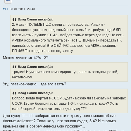
Отправить личное сообщение
#11
08.01.2011, 23:48
Влад Савин писал(а):
2. Нужен ПУЛЕМЕТ! ДС сняли с производства. Максим -
безнадежно устарел, надежный но тяжелый, и требует воды! ДП-
все ж чистый ручник. СГ-43 - пойдет только через два года! То есть,
у РККА нормального пулемета сейчас НЕТ!!!Значит - передать ПК
единый, со станком! Это СЕЙЧАС важнее, чем АК!!На крайняк -
РП-46!! Тот же дегтярь, но под ленту.
Может лучше мг-42/мг-3?
Влад Савин писал(а):
- радио! И умение всех командиров - управлять взводом, ротой,
батальоном.
Угу, главное-радио... где его взять?
Влад Савин писал(а):
Вопрос. Когда портал в СССР будет - можно ли заказать на заводах
СССР, 125мм боеприпас к пушке Т-64, и снаряды к Граду? Хоть
малой серией - исключительно для нужд ГГ!!
Для нужд ГГ... ГГ собирается вести в крыму полномасштабные
боевые действия? Сколько у него танков будет, 3-4? И сколько
времени они в совремменном бою проживут...