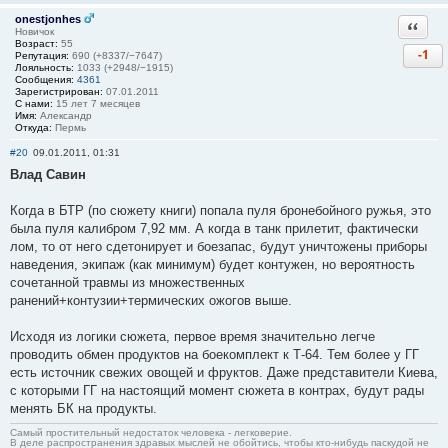
onestjonhes
Ответи
Новичок
Возраст:
55
-1
Репутация:
690 (+8337/−7647)
Лояльность:
1033 (+2948/−1915)
Сообщения:
4361
Зарегистрирован:
07.01.2011
С нами:
15 лет 7 месяцев
Имя:
Александр
Откуда:
Пермь
#20
09.01.2011, 01:31
Влад Савин
Когда в БТР (по сюжету книги) попала пуля бронебойного ружья, это
была пуля калибром 7,92 мм. А когда в танк прилетит, фактически
лом, то от него сдетонирует и боезапас, будут уничтожены приборы
наведения, экипаж (как минимум) будет контужен, но вероятность
сочетанной травмы из множественных
ранений+контузии+термических ожогов выше.
Исходя из логики сюжета, первое время значительно легче
проводить обмен продуктов на боекомплект к Т-64. Тем более у ГГ
есть источник свежих овощей и фруктов. Даже представители Киева,
с которыми ГГ на настоящий момент сюжета в контрах, будут рады
менять БК на продукты.
Самый простительный недостаток человека - легковерие.
В деле распространения здравых мыслей не обойтись, чтобы кто-нибудь паскудой не