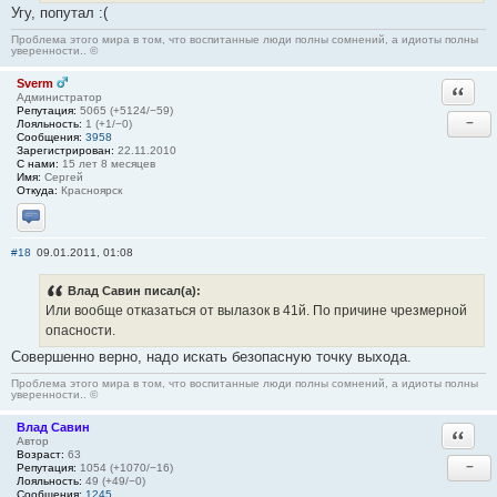
Угу, попутал :(
Проблема этого мира в том, что воспитанные люди полны сомнений, а идиоты полны
уверенности.. ©
Sverm
Ответи
Администратор
Репутация:
5065 (+5124/−59)
−
Лояльность:
1 (+1/−0)
Сообщения:
3958
Зарегистрирован:
22.11.2010
С нами:
15 лет 8 месяцев
Имя:
Сергей
Откуда:
Красноярск
Отправить личное сообщение
#18
09.01.2011, 01:08
Влад Савин писал(а):
Или вообще отказаться от вылазок в 41й. По причине чрезмерной
опасности.
Совершенно верно, надо искать безопасную точку выхода.
Проблема этого мира в том, что воспитанные люди полны сомнений, а идиоты полны
уверенности.. ©
Влад Савин
Ответи
Автор
Возраст:
63
−
Репутация:
1054 (+1070/−16)
Лояльность:
49 (+49/−0)
Сообщения:
1245