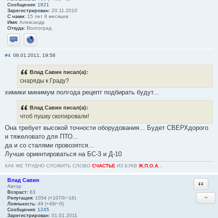
Сообщения:
1821
Зарегистрирован:
20.11.2010
С нами:
15 лет 8 месяцев
Имя:
Александр
Откуда:
Волгоград
Отправить личное сообщение
Сайт
#4
08.01.2011, 19:58
Влад Савин писал(а):
снаряды к Граду?
химики минимум полгода рецепт подбирать будут...
Влад Савин писал(а):
чтоб пушку скопировали!
Она требует высокой точности оборудования... Будет СВЕРХдорого
и тяжеловато для ПТО...
да и со сталями провозятся...
Лучше ориентироваться на БС-3 и Д-10
КАК ЖЕ ТРУДНО СЛОЖИТЬ СЛОВО
СЧАСТЬЕ
ИЗ БУКВ
Ж
,
П
,
О
,
А
...
Влад Савин
Ответи
Автор
Возраст:
63
−
Репутация:
1054 (+1070/−16)
Лояльность:
49 (+49/−0)
Сообщения:
1245
Зарегистрирован:
01.01.2011