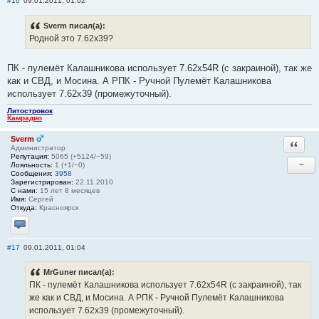
#16
09.01.2011, 01:02
Sverm писал(а):
Родной это 7.62х39?
ПК - пулемёт Калашникова использует 7.62х54R (с закраиной), так же
как и СВД, и Мосина. А РПК - Ручной Пулемёт Калашникова
использует 7.62х39 (промежуточный).
Литостровок
Камрадио
Sverm
Ответи
Администратор
Репутация:
5065 (+5124/−59)
−
Лояльность:
1 (+1/−0)
Сообщения:
3958
Зарегистрирован:
22.11.2010
С нами:
15 лет 8 месяцев
Имя:
Сергей
Откуда:
Красноярск
Отправить личное сообщение
#17
09.01.2011, 01:04
MrGuner писал(а):
ПК - пулемёт Калашникова использует 7.62х54R (с закраиной), так
же как и СВД, и Мосина. А РПК - Ручной Пулемёт Калашникова
использует 7.62х39 (промежуточный).