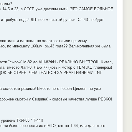
овалы?
атрон 14.5 и 23, в СССР уже должны быть! ЭТО САМОЕ БОЛЬНОЕ
 требует воды! ДП- все ж чистый ручник. СГ-43 - пойдет
ахватили, я слышал, по халатности или прямому
ацию, по миномету 160мм, об.43 года?? Великолепная же была
овести "сырой" М-82 до АШ-82ФН - РЕАЛЬНО БЫСТРО!!! Читал,
ала, вместо Лагг-3, Ла-5 ?? (новый мотор с ТЕМ ЖЕ планером)
А ПОРЯДОК БЫСТРЕЕ, ЧЕМ ГНАТЬСЯ ЗА РЕАКТИВНЫМИ - NT
в холостом режиме! Вместо него пошел Циклон, но уже
подробнее смотри у Свирина) - ходовые качества лучше РЕЗКО!
ровень Т-34-85 / Т-44!!
 было перенести их в МТО, как на Т-44, или для этого