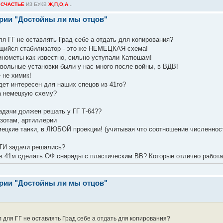
О
СЧАСТЬЕ
ИЗ БУКВ
Ж
,
П
,
О
,
А
...
ерии "Достойны ли мы отцов"
я ГГ не оставлять Град себе а отдать для копирования?
ющийся стабилизатор - это же НЕМЕЦКАЯ схема!
инометы как известно, сильно уступали Катюшам!
твольные установки были у нас много после войны, в ВДВ!
 не химик!
т интересен для наших спецов из 41го?
а немецкую схему?
адачи должен решать у ГГ Т-64??
дзотам, артиллерии
цкие танки, в ЛЮБОЙ проекции! (учитывая что соотношение численности 
ЭТИ задачи решались?
 в 41м сделать ОФ снаряды с пластическим ВВ? Которые отлично работа
ерии "Достойны ли мы отцов"
 для ГГ не оставлять Град себе а отдать для копирования?