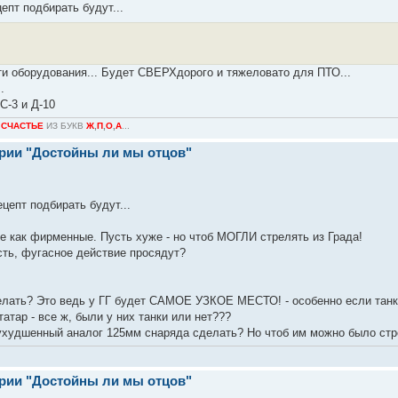
епт подбирать будут...
ти оборудования... Будет СВЕРХдорого и тяжеловато для ПТО...
.
С-3 и Д-10
О
СЧАСТЬЕ
ИЗ БУКВ
Ж
,
П
,
О
,
А
...
ерии "Достойны ли мы отцов"
цепт подбирать будут...
не как фирменные. Пусть хуже - но чтоб МОГЛИ стрелять из Града!
сть, фугасное действие просядут?
делать? Это ведь у ГГ будет САМОЕ УЗКОЕ МЕСТО! - особенно если танк
атар - все ж, были у них танки или нет???
 ухудшенный аналог 125мм снаряда сделать? Но чтоб им можно было ст
ерии "Достойны ли мы отцов"