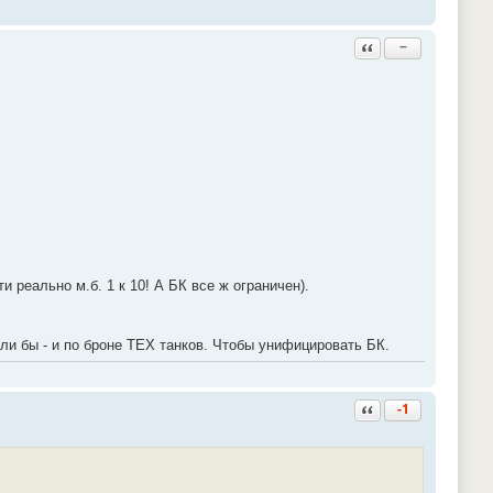
Ответить с цитатой
−
реально м.б. 1 к 10! А БК все ж ограничен).
ли бы - и по броне ТЕХ танков. Чтобы унифицировать БК.
Ответить с цитатой
-1