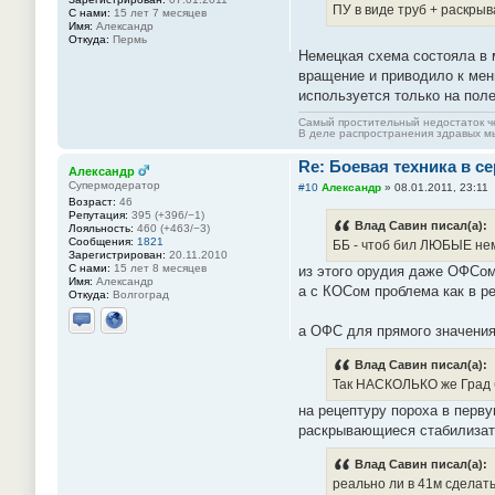
ПУ в виде труб + раскры
С нами:
15 лет 7 месяцев
Имя:
Александр
Откуда:
Пермь
Немецкая схема состояла в м
вращение и приводило к мень
используется только на поле
Самый простительный недостаток че
В деле распространения здравых мы
Re: Боевая техника в с
Александр
Супермодератор
#10
Александр
»
08.01.2011, 23:11
Возраст:
46
Репутация:
395 (+396/−1)
Влад Савин писал(а):
Лояльность:
460 (+463/−3)
Сообщения:
1821
ББ - чтоб бил ЛЮБЫЕ не
Зарегистрирован:
20.11.2010
С нами:
15 лет 8 месяцев
из этого орудия даже ОФСом 
Имя:
Александр
а с КОСом проблема как в ре
Откуда:
Волгоград
а ОФС для прямого значения 
Отправить личное сообщение
Сайт
Влад Савин писал(а):
Так НАСКОЛЬКО же Град б
на рецептуру пороха в перв
раскрывающиеся стабилизато
Влад Савин писал(а):
реально ли в 41м сделат