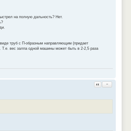
выстрел на полную дальность? Нет.
ь?
ди.
в виде труб с П-образным направляющим (придает
Т.е. вес залпа одной машины может быть в 2-2,5 раза
Ответить с цитатой
−