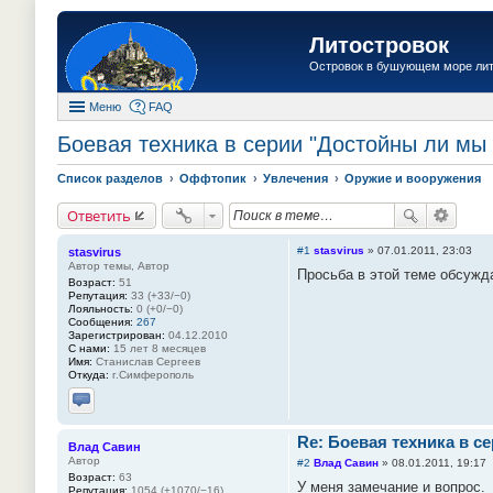
Литостровок
Островок в бушующем море ли
Меню
FAQ
Боевая техника в серии "Достойны ли мы 
Список разделов
Оффтопик
Увлечения
Оружие и вооружения
Ответить
#1
stasvirus
»
07.01.2011, 23:03
stasvirus
Автор темы, Автор
Просьба в этой теме обсужда
Возраст:
51
Репутация:
33 (+33/−0)
Лояльность:
0 (+0/−0)
Сообщения:
267
Зарегистрирован:
04.12.2010
С нами:
15 лет 8 месяцев
Имя:
Станислав Сергеев
Откуда:
г.Симферополь
Отправить личное сообщение
Re: Боевая техника в с
Влад Савин
Автор
#2
Влад Савин
»
08.01.2011, 19:17
Возраст:
63
У меня замечание и вопрос.
Репутация:
1054 (+1070/−16)