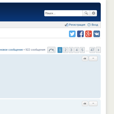
Регистрация
Вход
Поделиться в twitter.com
Поделиться в facebook.com
Поделиться в Google Plus
Поделиться в vk.com
1
2
3
4
5
…
47
 новое сообщение
• 922 сообщения
Ответить с цитатой
−
Ответить с цитатой
−