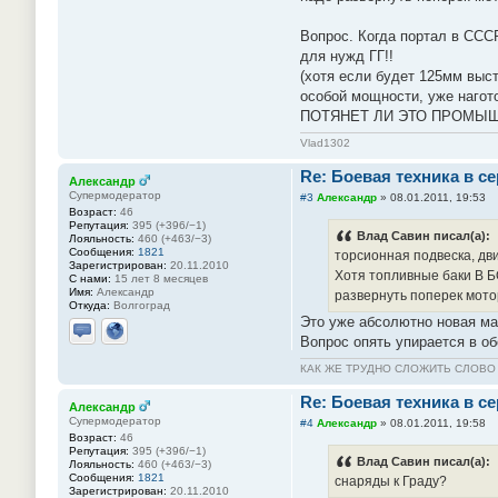
Вопрос. Когда портал в СССР
для нужд ГГ!!
(хотя если будет 125мм выст
особой мощности, уже нагот
ПОТЯНЕТ ЛИ ЭТО ПРОМЫШЛЕН
Vlad1302
Re: Боевая техника в с
Александр
Супермодератор
#3
Александр
»
08.01.2011, 19:53
Возраст:
46
Репутация:
395 (+396/−1)
Влад Савин писал(а):
Лояльность:
460 (+463/−3)
Сообщения:
1821
торсионная подвеска, двиг
Зарегистрирован:
20.11.2010
Хотя топливные баки В Б
С нами:
15 лет 8 месяцев
Имя:
Александр
развернуть поперек мот
Откуда:
Волгоград
Это уже абсолютно новая ма
Вопрос опять упирается в об
Отправить личное сообщение
Сайт
КАК ЖЕ ТРУДНО СЛОЖИТЬ СЛОВ
Re: Боевая техника в с
Александр
Супермодератор
#4
Александр
»
08.01.2011, 19:58
Возраст:
46
Репутация:
395 (+396/−1)
Влад Савин писал(а):
Лояльность:
460 (+463/−3)
Сообщения:
1821
снаряды к Граду?
Зарегистрирован:
20.11.2010