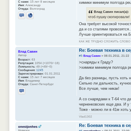
С нами:
15 лет 8 месяцев
химики минимум полгода рец
Имя:
Александр
Откуда:
Волгоград
Влад Савин писал(а):
чтоб пушку скопировали!
Отправить личное сообщение
Сайт
Она требует высокой точнос
да и со сталями провозятся..
Лучше ориентироваться на Б
КАК ЖЕ ТРУДНО СЛОЖИТЬ СЛОВ
Re: Боевая техника в с
Влад Савин
Автор
#5
Влад Савин
»
08.01.2011, 21:22
Возраст:
63
>снаряды к Граду?
Репутация:
1054 (+1070/−16)
Лояльность:
49 (+49/−0)
>химики минимум полгода ре
Сообщения:
1245
Зарегистрирован:
01.01.2011
С нами:
15 лет 7 месяцев
Да без разницы, пусть хоть 
Имя:
Владимир
Сильно ли дальность, кучно
Откуда:
Санкт-Петербург
Все лучше, чем никак!
Отправить личное сообщение
А со снарядами к Т-64 что 
черненковских еще два. И у т
Тоже - можно ли в 41м хоть
Vlad1302
Re: Боевая техника в с
onestjonhes
Новичок
#6
onestjonhes
»
08.01.2011, 22:09