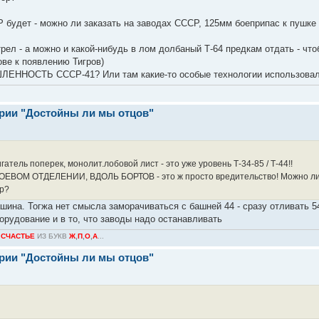
 будет - можно ли заказать на заводах СССР, 125мм боеприпас к пушке 
рел - а можно и какой-нибудь в лом долбаный Т-64 предкам отдать - чт
ове к появлению Тигров)
НОСТЬ СССР-41? Или там какие-то особые технологии использова
ерии "Достойны ли мы отцов"
атель поперек, монолит.лобовой лист - это уже уровень Т-34-85 / Т-44!!
ОЕВОМ ОТДЕЛЕНИИ, ВДОЛЬ БОРТОВ - это ж просто вредительство! Можно ли бы
ор?
шина. Тогжа нет смысла заморачиваться с башней 44 - сразу отливать 5
орудование и в то, что заводы надо останавливать
О
СЧАСТЬЕ
ИЗ БУКВ
Ж
,
П
,
О
,
А
...
ерии "Достойны ли мы отцов"