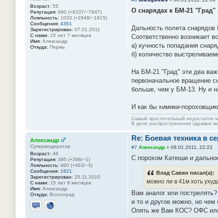
Возраст:
55
О снарядах к БМ-21 "Град" 
Репутация:
690 (+8337/−7647)
Лояльность:
1033 (+2948/−1915)
Сообщения:
4361
Дальность полета снарядов Б
Зарегистрирован:
07.01.2011
С нами:
15 лет 7 месяцев
Соответственно возникает в
Имя:
Александр
а) кучность попадания снар
Откуда:
Пермь
б) количество выстреливаемы
На БМ-21 "Град" эти два ва
первоначальное вращение сна
больше, чем у БМ-13. Ну и 
И как бы химики-пороховщик
Самый простительный недостаток че
В деле распространения здравых мы
Re: Боевая техника в с
Александр
Супермодератор
#7
Александр
»
08.01.2011, 22:22
Возраст:
46
С порохом Катюши и дальнос
Репутация:
395 (+396/−1)
Лояльность:
460 (+463/−3)
Сообщения:
1821
Влад Савин писал(а):
Зарегистрирован:
20.11.2010
можно ли в 41м хоть уху
С нами:
15 лет 8 месяцев
Имя:
Александр
Вам аналог или пострелять?
Откуда:
Волгоград
и то и другое можно, но чем 
Опять же Вам КОС? ОФС ил
Отправить личное сообщение
Сайт