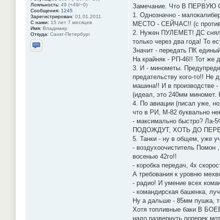
Лояльность:
49 (+49/−0)
Замечание. Что В ПЕРВУЮ О
Сообщения:
1245
1. Однозначно - малокалибе
Зарегистрирован:
01.01.2011
С нами:
15 лет 7 месяцев
МЕСТО - СЕЙЧАС!! (с против
Имя:
Владимир
2. Нужен ПУЛЕМЕТ! ДС сняли
Откуда:
Санкт-Петербург
только через два года! То е
Значит - передать ПК едины
Отправить личное сообщение
На крайняк - РП-46!! Тот же 
3. И - минометы. Предупред
предательству кого-то!! Не 
машина!! И в производстве -
(идеал, это 240мм миномет. 
4. По авиации (писал уже, 
что в РИ, М-82 буквально не
- максимально быстро? Ла-
ПОДОЖДУТ, ХОТЬ ДО ПЕР
5. Танки - ну в общем, уже 
- воздухоочиститель Помон 
восенью 42го!!
- коробка передач, 4х скоро
А требования к уровню мехв
- радио! И умение всех кома
- командирская башенка, луч
Ну а дальше - 85мм пушка, т
Хотя топливные баки В БОЕ
надо развернуть поперек мо