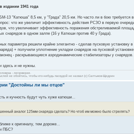
в издании 1941 года
М-13 "Катюша" 8,5 км, у "Града" 20,5 км. Но часто ли в бою требуется 
опрос: что же увеличит эффективность действия РСЗО в первую очеред
ядов, что увеличивает эффективность поражения обстреливаемой площа
х снарядов в одном залпе (16 у Катюши против 40 у Града).
жных параметра решили крайне элегантно - сделав пусковую установку 
ряда) + получили уплотнение укладки снарядов на пусковой установке. 
наконец - раскрывающиеся аэродинамические стабилизаторы у снарядов.
и здесь и не нужны.
ловека - легковерие.
слей не обойтись, чтобы кто-нибудь паскудой не назвал (c) Салтыков-Щедрин
ерии "Достойны ли мы отцов"
ть и кучность будут чуть хуже катюши...
дшенный аналог 125мм снаряда сделать? Но чтоб им можно было стрелять?
ближе к оригиналу, тем дороже...
и ПБС?