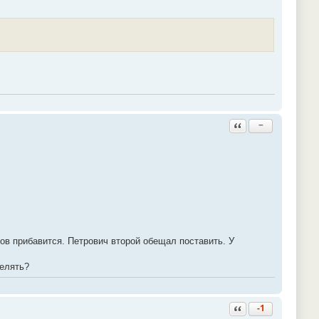
Ответить с цитатой
−
ов прибавится. Петрович второй обещал поставить. У
релять?
Ответить с цитатой
-1