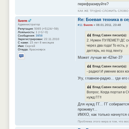
перефразируйте?
КАК ЖЕ ТРУДНО СЛОЖИТЬ СЛОВ
Re: Боевая техника в с
Sverm
Администратор
#11
Sverm
»
08.01.2011, 23:48
Репутация:
5065 (+5124/−59)
Лояльность:
1 (+1/−0)
Влад Савин писал(а):
Сообщения:
3958
Зарегистрирован:
22.11.2010
2. Нужен ПУЛЕМЕТ! ДС сня
С нами:
15 лет 8 месяцев
через два года! То есть,
Имя:
Сергей
Откуда:
Красноярск
дегтярь, но под ленту.
Может лучше мг-42/мг-3?
Отправить личное сообщение
Влад Савин писал(а):
- радио! И умение всех к
Угу, главное-радио... где его
Влад Савин писал(а):
Вопрос. Когда портал в С
нужд ГГ!!
Для нужд ГГ... ГГ собираетс
проживут...
ИМХО, как только начнутся с
Проблема этого мира в том, что во