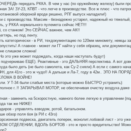
ЧЕРЕДЬ передать РККА. В чем у нас (по оружейному железу) были пр
рная ЗА! ЗУ-23, КПВТ - что легче в производстве. Все ж плюс - что п
отанковой обороной вроде решено, РПГ выпуск наладили!)
 с производства. Максим - безнадежно устарел, надежный но тяжелый, и
сть, у РККА нормального пулемета сейчас НЕТ!!!
й, со станком! Это СЕЙЧАС важнее, чем АК!!
дегтярь, но под ленту.
ить категорически - в РИ, техдокументацию по 120мм миномету, немцы з
допустить! А главное - может ли ГГ найти у себя образец, или документ
 не слишком сложна!
Но это уже может подождать, когда наши наступать будут)
но подчеркиваю ЕЩЕ). Реактивные - это ДАЛЬНЯЯ перспектива. А вот д
куда было деть (не было самолета, как Су-2 сняли) А если с самого нач
5ФН, для 41го - это ж чудо!! А дальше и Ла-7, году в 42м.. ЭТО Н
ЕЛОМА В ВОЙНЕ!
учли. У Т-34 были слабые места (которые можно БЫСТРО устранить):
,полное г..!! ЗАПАРЫВАЛ МОТОР, не обеспечивая очистку воздуха даже 
стная - заменить на 5скоростную, намного более легкую в управлении (
ода так же НИЖЕ!
ндиров - управлять взводом, ротой, батальоном.
ше обзор поля боя (в РИ с 43го)
орсионная подвеска, двигатель поперек, монолит.лобовой лист - это уже у
ВОМ ОТДЕЛЕНИИ, ВДОЛЬ БОРТОВ - это ж просто вредительство! Можно ли
тор?