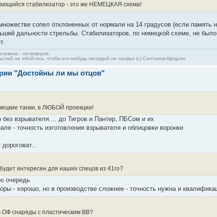
вающийся стабилизатор - это же НЕМЕЦКАЯ схема!
ножестве сопел отклоненных от нормали на 14 градусов (если память не
шей дальности стрельбы. Стабилизаторов, по немецкой схеме, не было. 
т.
ловека - легковерие.
слей не обойтись, чтобы кто-нибудь паскудой не назвал (c) Салтыков-Щедрин
ерии "Достойны ли мы отцов"
мецкие танки, в ЛЮБОЙ проекции!
без взрывателя.... до Тигров и Пантер, ПБСом и их
але - точность изготовления взрывателя и облицовки воронки
дороговат...
удет интересен для наших спецов из 41го?
ую очередь
ры - хорошо, но в производстве сложнее - точность нужна и квалификац
ь ОФ снаряды с пластическим ВВ?