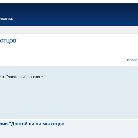
тературы
отцов"
Первое
ть "заклепки" по книге
ерии "Достойны ли мы отцов"