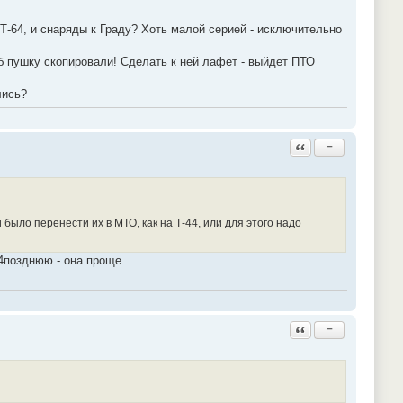
Т-64, и снаряды к Граду? Хоть малой серией - исключительно
об пушку скопировали! Сделать к ней лафет - выйдет ПТО
лись?
Ответить с цитатой
−
ло перенести их в МТО, как на Т-44, или для этого надо
4позднюю - она проще.
Ответить с цитатой
−