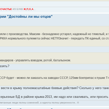
О
СЧАСТЬЕ
ИЗ БУКВ
Ж
,
П
,
О
,
А
...
ерии "Достойны ли мы отцов"
ли с производства. Максим - безнадежно устарел, надежный но тяжелый, и тр
 у РККА нормального пулемета сейчас НЕТ!!!Значит - передать ПК единый, со с
омандиров - управлять взводом, ротой, батальоном.
 взять?
ССР будет - можно ли заказать на заводах СССР, 125мм боеприпас к пушке Т-
я вести в крыму полномасштабные боевые действия? Сколько у него танк
ерьезные БД в районе крыма-2013, им надо или сваливать, или просить 
спитанные люди полны сомнений, а идиоты полны уверенности.. ©