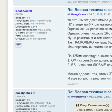
КАК ЖЕ ТРУДНО СЛОЖИТЬ СЛОВ
Re: Боевая техника в с
Влад Савин
Автор
#8
Влад Савин
»
08.01.2011, 22:30
Возраст:
63
то есть имеет даже смысл дл
Репутация:
1054 (+1070/−16)
Лояльность:
49 (+49/−0)
ПУ в виде труб + раскрыва
Сообщения:
1245
Однако же, их реактивные м
Зарегистрирован:
01.01.2011
С нами:
15 лет 7 месяцев
Однако, очень похожие 16-с
Имя:
Владимир
Ну не ракетчик я и тем более
Откуда:
Санкт-Петербург
Так НАСКОЛЬКО же Град буде
Или обратить их внимание н
Отправить личное сообщение
По 125мм снаряду: а какие з
1. ОФ - стрельба по дотам, 
2. ББ - чтоб бил ЛЮБЫЕ неме
Можно сделать так, чтобы 
И еще вопрос: а реально ли
Vlad1302
Re: Боевая техника в с
onestjonhes
Новичок
#9
onestjonhes
»
08.01.2011, 22:41
Возраст:
55
Репутация:
690 (+8337/−7647)
Влад Савин писал(а):
Лояльность:
1033 (+2948/−1915)
Сообщения:
4361
то есть имеет даже смысл
Зарегистрирован:
07.01.2011