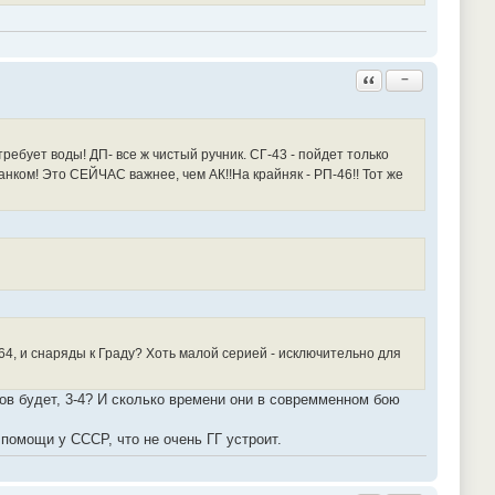
Ответить с цитатой
−
ебует воды! ДП- все ж чистый ручник. СГ-43 - пойдет только
танком! Это СЕЙЧАС важнее, чем АК!!На крайняк - РП-46!! Тот же
64, и снаряды к Граду? Хоть малой серией - исключительно для
ов будет, 3-4? И сколько времени они в совремменном бою
помощи у СССР, что не очень ГГ устроит.