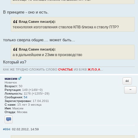
В принципе - оно и есть.
Влад Савин писал(а):
технология изготовления стволов КПВ близка к стволу ПТР?
только сверла общие.... может быть...
Влад Савин писал(а):
а в дальнейшем и 23мм в производство
Который из?
КАК ЖЕ ТРУДНО СЛОЖИТЬ СЛОВО
СЧАСТЬЕ
ИЗ БУКВ
Ж
,
П
,
О
,
А
...
максим
Ответи
Новичок
Возраст:
50
−
Репутация:
149 (+149/−0)
Лояльность:
1176 (+1205/−29)
Сообщения:
54
Зарегистрирован:
17.04.2011
С нами:
15 лет 3 месяца
Имя:
Максим
Откуда:
Москва
Отправить личное сообщение
#894
02.02.2012, 14:59