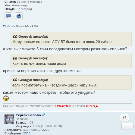
С нами:
15 лет 8 месяцев
Имя:
Александр
Откуда:
Волгоград
Отправить личное сообщение
Сайт
#890
29.01.2012, 21:04
Georgyk писал(а):
Межу прочим скорость АСУ-57 была всего лишь 20 км/час.
а что вы сможете 5 тонн победовским мотором разогнать сильнее?
Georgyk писал(а):
Как-то выкрутились наши деды
привезли верхние листы из другого места.
Georgyk писал(а):
если посмотреть на «Гвоздику» шасси как у Т-70.
каким местом надо смотреть, чтобы это увидеть?
КАК ЖЕ ТРУДНО СЛОЖИТЬ СЛОВО
СЧАСТЬЕ
ИЗ БУКВ
Ж
,
П
,
О
,
А
...
Сергей Белово
Ответи
Новичок
Возраст:
58
−
Репутация:
6386 (+8204/−1818)
Лояльность:
410 (+2680/−2270)
Сообщения:
2356