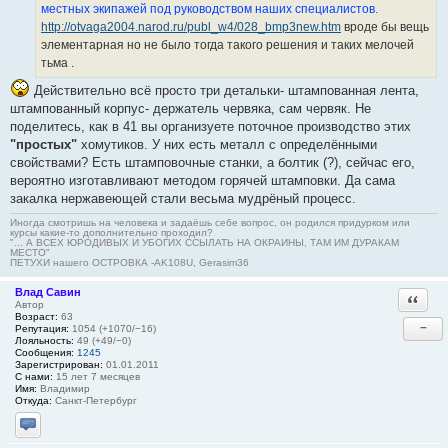
местных экипажей под руководством наших специалистов.
http://otvaga2004.narod.ru/publ_w4/028_bmp3new.htm
вроде бы вещь
элементарная но не было тогда такого решения и таких мелочей
тьма .
Действительно всё просто три детальки- штампованная лента,
штампованный корпус- держатель червяка, сам червяк. Не
поделитесь, как в 41 вы организуете поточное производство этих
"простых"
хомутиков. У них есть металл с определёнными
свойствами? Есть штамповочные станки, а болтик (?), сейчас его,
вероятно изготавливают методом горячей штамповки. Да сама
закалка нержавеющей стали весьма мудрёный процесс.
Иногда смотришь на человека и задаёшь себе вопрос, он родился придурком или
курсы какие-то дополнительно проходил?
"... А ВСЕХ ЮРОДИВЫХ И УБОГИХ ССЫЛАТЬ НА ОКРАИНЫ, ТАМ ИМ ДУРАКАМ
МЕСТО"
ПЕТУХИ нашего ОСТРОВКА -AK108U, Gerasim36
Влад Савин
Ответи
Автор
Возраст:
63
−
Репутация:
1054 (+1070/−16)
Лояльность:
49 (+49/−0)
Сообщения:
1245
Зарегистрирован:
01.01.2011
С нами:
15 лет 7 месяцев
Имя:
Владимир
Откуда:
Санкт-Петербург
Отправить личное сообщение