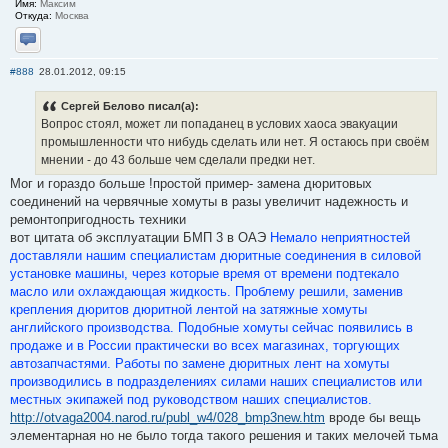
Имя:
Максим
Откуда:
Москва
Отправить личное сообщение
#888
28.01.2012, 09:15
Сергей Белово писал(а):
Вопрос стоял, может ли попаданец в услових хаоса эвакуации
промышленности что нибудь сделать или нет. Я остаюсь при своём
мнении - до 43 больше чем сделали предки нет.
Мог и гораздо больше !простой пример- замена дюритовых
соединений на червячные хомуты в разы увеличит надежность и
ремонтопригодность техники
вот цитата об эксплуатации БМП 3 в ОАЭ
Немало неприятностей
доставляли нашим специалистам дюритные соединения в силовой
установке машины, через которые время от времени подтекало
масло или охлаждающая жидкость. Проблему решили, заменив
крепления дюритов дюритной лентой на затяжные хомуты
английского производства. Подобные хомуты сейчас появились в
продаже и в России практически во всех магазинах, торгующих
автозапчастями. Работы по замене дюритных лент на хомуты
производились в подразделениях силами наших специалистов или
местных экипажей под руководством наших специалистов.
http://otvaga2004.narod.ru/publ_w4/028_bmp3new.htm
вроде бы вещь
элементарная но не было тогда такого решения и таких мелочей тьма