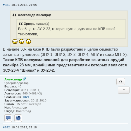
#881
18.01.2012, 21:05
Александр писал(а):
Хрюрь писал(а):
Вообще-то ЗУ-2-23, которая нужна, сделана по КПВ-шной
технологии,
В начале 50х на базе КПВ было разработано и целое семейство
зенитных пулеметов (ЗПУ-1, ЗПУ-2, ЗУ-2, ЗПУ-4, МПУ и позже МПТУ).
Также КПВ послужил основой для разработки зенитных орудий
калибра 23 мм, ярчайшими представителями которых являются
ЗСУ-23-4 "Шилка" и ЗУ-23-2.
Александр
Ответи
Супермодератор
Возраст:
46
−
Репутация:
395 (+396/−1)
Лояльность:
460 (+463/−3)
Сообщения:
1821
Зарегистрирован:
20.11.2010
С нами:
15 лет 8 месяцев
Имя:
Александр
Откуда:
Волгоград
Отправить личное сообщение
Сайт
#882
18.01.2012, 21:18