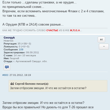
Если только ...сделаны установки, а не орудия...
по принципиальной схеме...
Впрочем, если вспомнить многочисленные Флаки с 2 и 4 стволами,
то там та же система..
А Орудия (КПВ и 2А14) совсем разные...
КАК ЖЕ ТРУДНО СЛОЖИТЬ СЛОВО
СЧАСТЬЕ
ИЗ БУКВ
Ж
,
П
,
О
,
А
...
Georgyk
Ответи
Новичок
Репутация:
35 (+38/−3)
−
Лояльность:
0 (+0/−0)
Сообщения:
109
Зарегистрирован:
09.09.2011
С нами:
14 лет 10 месяцев
Имя:
Георгий
Откуда:
г. Артемовский Свердл. обл.
Отправить личное сообщение
#883
27.01.2012, 19:19
Сергей Белово писал(а):
Затем отбросим эмоции. И что же остаётся в остатке?
Затем отбросим эмоции. И что же остаётся в остатке?
Вроде бы все правильно! Но дизель-то для Т-26 прошел все