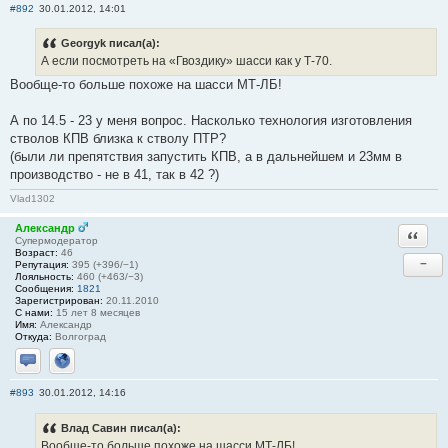
#892
30.01.2012, 14:01
Georgyk писал(а):
А если посмотреть на «Гвоздику» шасси как у Т-70.
Вообще-то больше похоже на шасси МТ-ЛБ!
А по 14.5 - 23 у меня вопрос. Насколько технология изготовления
стволов КПВ близка к стволу ПТР?
(были ли препятствия запустить КПВ, а в дальнейшем и 23мм в
производство - не в 41, так в 42 ?)
Vlad1302
Александр
Ответи
Супермодератор
Возраст:
46
−
Репутация:
395 (+396/−1)
Лояльность:
460 (+463/−3)
Сообщения:
1821
Зарегистрирован:
20.11.2010
С нами:
15 лет 8 месяцев
Имя:
Александр
Откуда:
Волгоград
Отправить личное сообщение
Сайт
#893
30.01.2012, 14:16
Влад Савин писал(а):
Вообще-то больше похоже на шасси МТ-ЛБ!