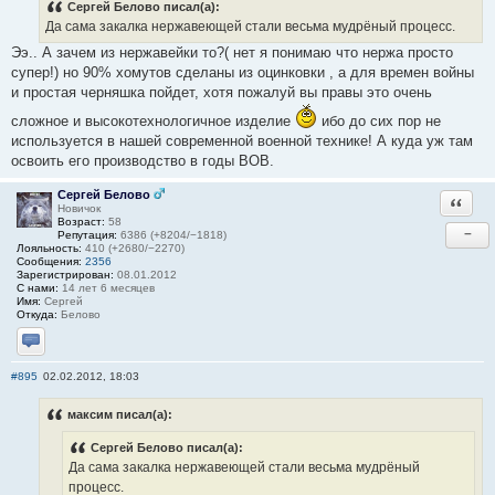
Сергей Белово писал(а):
Да сама закалка нержавеющей стали весьма мудрёный процесс.
Ээ.. А зачем из нержавейки то?( нет я понимаю что нержа просто
супер!) но 90% хомутов сделаны из оцинковки , а для времен войны
и простая черняшка пойдет, хотя пожалуй вы правы это очень
сложное и высокотехнологичное изделие
ибо до сих пор не
используется в нашей современной военной технике! А куда уж там
освоить его производство в годы ВОВ.
Сергей Белово
Ответи
Новичок
Возраст:
58
−
Репутация:
6386 (+8204/−1818)
Лояльность:
410 (+2680/−2270)
Сообщения:
2356
Зарегистрирован:
08.01.2012
С нами:
14 лет 6 месяцев
Имя:
Сергей
Откуда:
Белово
Отправить личное сообщение
#895
02.02.2012, 18:03
максим писал(а):
Сергей Белово писал(а):
Да сама закалка нержавеющей стали весьма мудрёный
процесс.