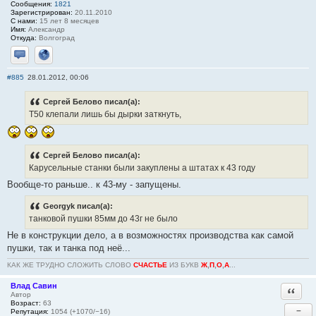
Сообщения:
1821
Зарегистрирован:
20.11.2010
С нами:
15 лет 8 месяцев
Имя:
Александр
Откуда:
Волгоград
Отправить личное сообщение
Сайт
#885
28.01.2012, 00:06
Сергей Белово писал(а):
Т50 клепали лишь бы дырки заткнуть,
Сергей Белово писал(а):
Карусельные станки были закуплены а штатах к 43 году
Вообще-то раньше.. к 43-му - запущены.
Georgyk писал(а):
танковой пушки 85мм до 43г не было
Не в конструкции дело, а в возможностях производства как самой
пушки, так и танка под неё...
КАК ЖЕ ТРУДНО СЛОЖИТЬ СЛОВО
СЧАСТЬЕ
ИЗ БУКВ
Ж
,
П
,
О
,
А
...
Влад Савин
Ответи
Автор
Возраст:
63
−
Репутация:
1054 (+1070/−16)