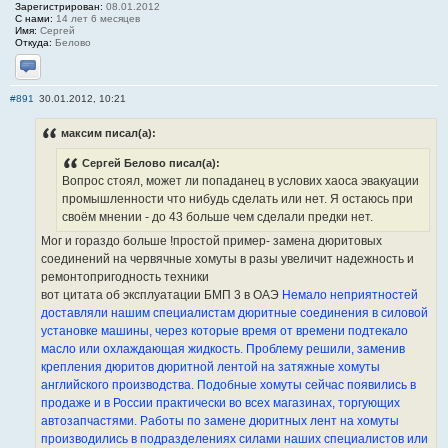
Зарегистрирован:
08.01.2012
С нами:
14 лет 6 месяцев
Имя:
Сергей
Откуда:
Белово
Отправить личное сообщение
#891
30.01.2012, 10:21
максим писал(а):
Сергей Белово писал(а):
Вопрос стоял, может ли попаданец в услових хаоса эвакуации
промышленности что нибудь сделать или нет. Я остаюсь при
своём мнении - до 43 больше чем сделали предки нет.
Мог и гораздо больше !простой пример- замена дюритовых
соединений на червячные хомуты в разы увеличит надежность и
ремонтопригодность техники
вот цитата об эксплуатации БМП 3 в ОАЭ
Немало неприятностей
доставляли нашим специалистам дюритные соединения в силовой
установке машины, через которые время от времени подтекало
масло или охлаждающая жидкость. Проблему решили, заменив
крепления дюритов дюритной лентой на затяжные хомуты
английского производства. Подобные хомуты сейчас появились в
продаже и в России практически во всех магазинах, торгующих
автозапчастями. Работы по замене дюритных лент на хомуты
производились в подразделениях силами наших специалистов или