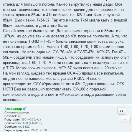
станка для большого погона. Как-то выкрутились наши деды. Мое
мнение технических, технологических причин для не появления на
танках пушки в 85мм. в 41г не было. т.е. КВ-1 мог быть с пушкой
85мм. Были танки Т-34-57. Так что и часть Т-34 могла быть с пушкой
85мм, возможности для этого были.
Скорей всего не было пушки. Да экспериментировали с 85мм. и с
107мм. но до ума так и не довели до 43г. пока не припекло. А то, что
не появились Т-34М и Т-43 – боязнь снижения количества выпуска
танков во время войны. Насчет Т-40, Т-60, Т-70, Т-80 свами вполне
согласен. Но есть одно но. СУ- 76- 43г, АСУ-57-47г., АСУ-76, Газ-47 –
50г. – создатели этих машин пишут, что создавали их используя опыт
производства Т-60, Т-70. А если посмотреть на «Гвоздику» шасси как
у Т-70. Межу прочим скорость АСУ-57 была всего лишь 20 км/час.
На мой взгляд, шедевр тех времен ОСА-76 прошла все испытания,
но для нее не нашлось места в уставе РККА. И еше о
прогрессорстве. САУ «Уралмаш-I» лето 43г. Однако начальник ОГК
НКТП Бер не разрешил изготавливать СУ-100 с подобной
компоновкой, а ведь это почти «Меркава», а когда разрешили война
окончилась.
Александр
Ответи
Супермодератор
Возраст:
46
−
Репутация:
395 (+396/−1)
Лояльность:
460 (+463/−3)
Сообщения:
1821
Зарегистрирован:
20.11.2010