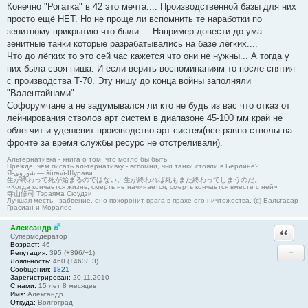
Конечно "Рогатка" в 42 это мечта.... Производственной базы для них
просто ещё НЕТ. Но не проще ли вспомнить те наработки по
зенитному прикрытию что были.... Например довести до ума
зенитные танки которые разрабатывались на базе лёгких....
Что до лёгких то это сей час кажется что они не нужны... А тогда у
них была своя ниша. И если верить воспоминаниям то после снятия
с производства Т-70. Эту нишу до конца войны заполняли
"Валентайнами"
Софорумчане а не задумывался ли кто не будь из вас что отказ от
лейнирования стволов арт систем в диапазоне 45-100 мм край не
облегчит и удешевит производство арт систем(все равно стволы на
фронте за время службы ресурс не отстреливали).
Альтернативка - книга о том, что могло бы быть.
Прежде, чем писать альтернативку - вспомни, чьи танки стояли в Берлине?
Я-شوروی — šûravî-Шурави
生が終わって死が始まるのではない。生が終われば死もまた終わってしまうのだ。
«Когда кончается жизнь, смерть не начинается, смерть кончается вместе с ней»
寺山修司 Тэраяма Сюудзи
Лучшая месть - забвение, оно похоронит врага в прахе его ничтожества. (с) Бальтасар
Грасиан-и-Моралес
Александр
Ответи
Супермодератор
Возраст:
46
−
Репутация:
395 (+396/−1)
Лояльность:
460 (+463/−3)
Сообщения:
1821
Зарегистрирован:
20.11.2010
С нами:
15 лет 8 месяцев
Имя:
Александр
Откуда:
Волгоград