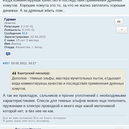
когда комментируешь качество и последствия применения дрянных
хомутов. Хорошие хомута это то, за что не жалко заплатить хорошие
денежки. А за дрянные вбить лом...
Гурман
Ответи
Новичок
Репутация:
3 (+3/−0)
−
Лояльность:
0 (+0/−0)
Сообщения:
613
Зарегистрирован:
22.04.2011
С нами:
15 лет 3 месяца
Имя:
Виктор
Откуда:
Казахстан, г. Актау
Отправить личное сообщение
#897
03.02.2012, 16:27
Кшетуский писал(а):
Дополню - тёмные эльфы, мастера мучительных пыток, отдыхают
когда комментируешь качество и последствия применения дрянных
хомутов.
А так же прокладок, сальников и прочих уплотнений с необходимыми
характеристиками. Список для темных эльфов можно еще пополнить
пружинами и электро проводкой и много еще какой мелочевкой
которой нет, а без нее ни как.
Все во имя человека! Все на благо человека!
Я даже знаю имя этого человека.