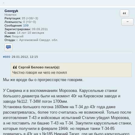
.
Georgyk
Ответи
Новичок
Репутация:
35 (+38/−3)
−
Лояльность:
0 (+0/−0)
Сообщения:
109
Зарегистрирован:
09.09.2011
С нами:
14 лет 10 месяцев
Имя:
Георгий
Откуда:
г. Артемовский Свердл. обл.
Отправить личное сообщение
#889
29.01.2012, 12:15
Сергей Белово писал(а):
Честно говоря ни чего не понял
Мы же вроде бы о прогрессорстве говорим.
У Свирина и в воспоминаниях Морозова. Карусельные станки
большого диаметра были на момент 40г на Кировском заводе и
заводе №112. Т-34М погон 1700мм.
Установка большого погона 1600мм на Т-34 до 43г года даже
рассматривалась, более того считалась не возможной. Только после
изготовления Т-43 и войсковых испытаний Сталин убедил Морозова,
а не поставить ли башню Т-43 на Т-34. Закупили карусельные станки,
которые получили в феврале 1944г. но первые танки Т-34-85
появились в 43г на з.№185 Нижний Тагил, где не было карусельного