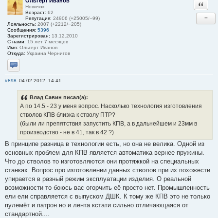
Ольгерт Иванов
Ответи
Новичок
Возраст:
62
−
Репутация:
24906 (+25005/−99)
Лояльность:
2007 (+2212/−205)
Сообщения:
5396
Зарегистрирован:
13.12.2010
С нами:
15 лет 7 месяцев
Имя:
Ольгерт Иванов
Откуда:
Украина Чернигов
Отправить личное сообщение
#898
04.02.2012, 14:41
Влад Савин писал(а):
А по 14.5 - 23 у меня вопрос. Насколько технология изготовления
стволов КПВ близка к стволу ПТР?
(были ли препятствия запустить КПВ, а в дальнейшем и 23мм в
производство - не в 41, так в 42 ?)
В принципе разница в технологии есть, но она не велика. Одной из
основных проблем для КПВ является автоматика вернее пружины.
Что до стволов то изготовляются они протяжкой на специальных
станках. Вопрос про изготовлении данных стволов при их похожести
упирается в разный режим эксплуатации изделия. О реальной
возможности то боюсь вас огорчить её просто нет. Промышленность
ели ели справляется с выпуском ДШК. К тому же КПВ это не только
пулемёт и патрон но и лента кстати сильно отличающаяся от
стандартной....