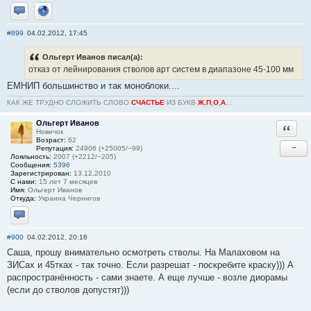
Отправить личное сообщение
Сайт
#899
04.02.2012, 17:45
Ольгерт Иванов писал(а):
отказ от лейнирования стволов арт систем в диапазоне 45-100 мм
ЕМНИП большинство и так моноблоки....
КАК ЖЕ ТРУДНО СЛОЖИТЬ СЛОВО
СЧАСТЬЕ
ИЗ БУКВ
Ж
,
П
,
О
,
А
...
Ольгерт Иванов
Ответи
Новичок
Возраст:
62
−
Репутация:
24906 (+25005/−99)
Лояльность:
2007 (+2212/−205)
Сообщения:
5396
Зарегистрирован:
13.12.2010
С нами:
15 лет 7 месяцев
Имя:
Ольгерт Иванов
Откуда:
Украина Чернигов
Отправить личное сообщение
#900
04.02.2012, 20:16
Саша, прошу внимательно осмотреть стволы. На Малаховом на
ЗИСах и 45тках - так точно. Если разрешат - поскребите краску))) А
распространённость - сами знаете. А еще лучше - возле диорамы
(если до стволов допустят)))