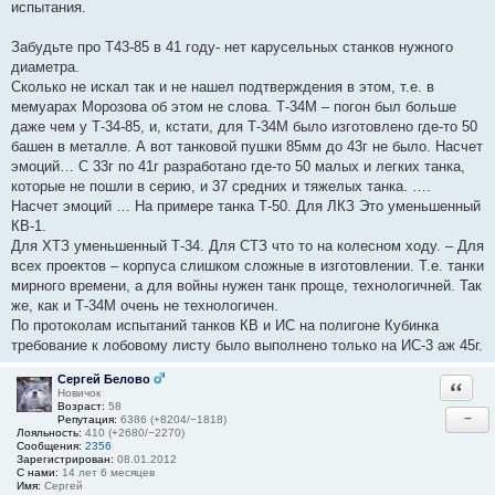
испытания.
Забудьте про Т43-85 в 41 году- нет карусельных станков нужного
диаметра.
Сколько не искал так и не нашел подтверждения в этом, т.е. в
мемуарах Морозова об этом не слова. Т-34М – погон был больше
даже чем у Т-34-85, и, кстати, для Т-34М было изготовлено где-то 50
башен в металле. А вот танковой пушки 85мм до 43г не было. Насчет
эмоций… С 33г по 41г разработано где-то 50 малых и легких танка,
которые не пошли в серию, и 37 средних и тяжелых танка. ….
Насчет эмоций … На примере танка Т-50. Для ЛКЗ Это уменьшенный
КВ-1.
Для ХТЗ уменьшенный Т-34. Для СТЗ что то на колесном ходу. – Для
всех проектов – корпуса слишком сложные в изготовлении. Т.е. танки
мирного времени, а для войны нужен танк проще, технологичней. Так
же, как и Т-34М очень не технологичен.
По протоколам испытаний танков КВ и ИС на полигоне Кубинка
требование к лобовому листу было выполнено только на ИС-3 аж 45г.
Сергей Белово
Ответи
Новичок
Возраст:
58
−
Репутация:
6386 (+8204/−1818)
Лояльность:
410 (+2680/−2270)
Сообщения:
2356
Зарегистрирован:
08.01.2012
С нами:
14 лет 6 месяцев
Имя:
Сергей