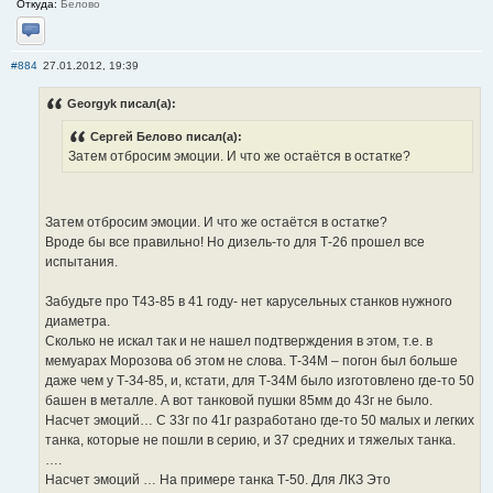
Откуда:
Белово
Отправить личное сообщение
#884
27.01.2012, 19:39
Georgyk писал(а):
Сергей Белово писал(а):
Затем отбросим эмоции. И что же остаётся в остатке?
Затем отбросим эмоции. И что же остаётся в остатке?
Вроде бы все правильно! Но дизель-то для Т-26 прошел все
испытания.
Забудьте про Т43-85 в 41 году- нет карусельных станков нужного
диаметра.
Сколько не искал так и не нашел подтверждения в этом, т.е. в
мемуарах Морозова об этом не слова. Т-34М – погон был больше
даже чем у Т-34-85, и, кстати, для Т-34М было изготовлено где-то 50
башен в металле. А вот танковой пушки 85мм до 43г не было.
Насчет эмоций… С 33г по 41г разработано где-то 50 малых и легких
танка, которые не пошли в серию, и 37 средних и тяжелых танка.
….
Насчет эмоций … На примере танка Т-50. Для ЛКЗ Это