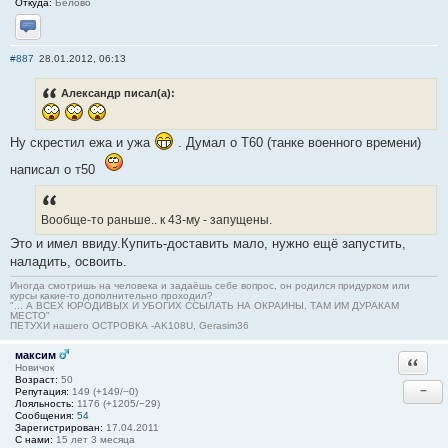
Откуда:
Белово
Отправить личное сообщение
#887
28.01.2012, 06:13
Александр писал(а):
Ну скрестил ежа и ужа
. Думал о Т60 (танке военного времени)
написал о т50
Вообще-то раньше.. к 43-му - запущены.
Это и имел ввиду.Купить-доставить мало, нужно ещё запустить,
наладить, освоить.
Иногда смотришь на человека и задаёшь себе вопрос, он родился придурком или
курсы какие-то дополнительно проходил?
"... А ВСЕХ ЮРОДИВЫХ И УБОГИХ ССЫЛАТЬ НА ОКРАИНЫ, ТАМ ИМ ДУРАКАМ
МЕСТО"
ПЕТУХИ нашего ОСТРОВКА -AK108U, Gerasim36
максим
Ответи
Новичок
Возраст:
50
−
Репутация:
149 (+149/−0)
Лояльность:
1176 (+1205/−29)
Сообщения:
54
Зарегистрирован:
17.04.2011
С нами:
15 лет 3 месяца