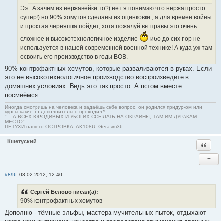
Ээ.. А зачем из нержавейки то?( нет я понимаю что нержа просто
супер!) но 90% хомутов сделаны из оцинковки , а для времен войны
и простая черняшка пойдет, хотя пожалуй вы правы это очень
сложное и высокотехнологичное изделие
ибо до сих пор не
используется в нашей современной военной технике! А куда уж там
освоить его производство в годы ВОВ.
90% контрофактных хомутов, которые разваливаются в руках. Если
это не высокотехнологичное производство воспроизведите в
домашних условиях. Ведь это так просто. А потом вместе
посмеёмся.
Иногда смотришь на человека и задаёшь себе вопрос, он родился придурком или
курсы какие-то дополнительно проходил?
"... А ВСЕХ ЮРОДИВЫХ И УБОГИХ ССЫЛАТЬ НА ОКРАИНЫ, ТАМ ИМ ДУРАКАМ
МЕСТО"
ПЕТУХИ нашего ОСТРОВКА -AK108U, Gerasim36
Кшетуский
Ответи
−
#896
03.02.2012, 12:40
Сергей Белово писал(а):
90% контрофактных хомутов
Дополню - тёмные эльфы, мастера мучительных пыток, отдыхают