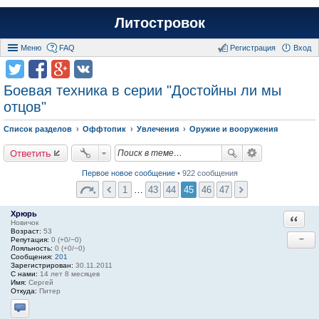
Литостровок
Меню
FAQ
Регистрация
Вход
Боевая техника в серии "Достойны ли мы
отцов"
Список разделов
Оффтопик
Увлечения
Оружие и вооружения
Ответить
Первое новое сообщение
• 922 сообщения
1
…
43
44
45
46
47
Хрюрь
Ответи
Новичок
Возраст:
53
−
Репутация:
0 (+0/−0)
Лояльность:
0 (+0/−0)
Сообщения:
201
Зарегистрирован:
30.11.2011
С нами:
14 лет 8 месяцев
Имя:
Сергей
Откуда:
Питер
Отправить личное сообщение