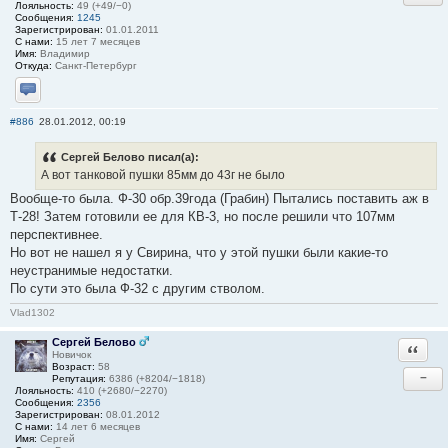
Лояльность:
49 (+49/−0)
Сообщения:
1245
Зарегистрирован:
01.01.2011
С нами:
15 лет 7 месяцев
Имя:
Владимир
Откуда:
Санкт-Петербург
Отправить личное сообщение
#886
28.01.2012, 00:19
Сергей Белово писал(а):
А вот танковой пушки 85мм до 43г не было
Вообще-то была. Ф-30 обр.39года (Грабин) Пытались поставить аж в
Т-28! Затем готовили ее для КВ-3, но после решили что 107мм
перспективнее.
Но вот не нашел я у Свирина, что у этой пушки были какие-то
неустранимые недостатки.
По сути это была Ф-32 с другим стволом.
Vlad1302
Сергей Белово
Ответи
Новичок
Возраст:
58
−
Репутация:
6386 (+8204/−1818)
Лояльность:
410 (+2680/−2270)
Сообщения:
2356
Зарегистрирован:
08.01.2012
С нами:
14 лет 6 месяцев
Имя:
Сергей