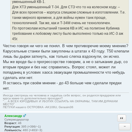
уменьшенный КВ-1.
Для ХТЗ уменьшенный Т-34. Для СТЗ что то на колесном ходу. –
Для всех проектов – корпуса слишком сложные в изготовлении. Т.е.
танки мирного времени, а для войны нужен танк проще,
технологичней. Так же, как и Т-34М очень не технологичен.
По протоколам испытаний танков КВ и ИС на полигоне Кубинка
требование к лобовому листу было выполнено только на ИС-3 аж
45г.
Честно говоря ни чего не понял. В чем противоречие моему мнению?
Карусельные станки были закуплены а штатах к 43 году. Т50 клепали
лишь бы дырки заткнуть, как только слегка вздохнули, он исчез.
Мы же вроде бы о прогрессорстве говорим, а не о затыкание дыр, со
вторым предки и без нас справились. Вопрос стоял, может ли
попаданец в услових хаоса эвакуации промышленности что нибудь
сделать или нет.
Я остаюсь при своём мнении - до 43 больше чем сделали предки
нет.
Иногда смотришь на человека и задаёшь себе вопрос, он родился придурком или
курсы какие-то дополнительно проходил?
"... А ВСЕХ ЮРОДИВЫХ И УБОГИХ ССЫЛАТЬ НА ОКРАИНЫ, ТАМ ИМ ДУРАКАМ
МЕСТО"
ПЕТУХИ нашего ОСТРОВКА -AK108U, Gerasim36
Александр
Ответи
Супермодератор
Возраст:
46
−
Репутация:
395 (+396/−1)
Лояльность:
460 (+463/−3)