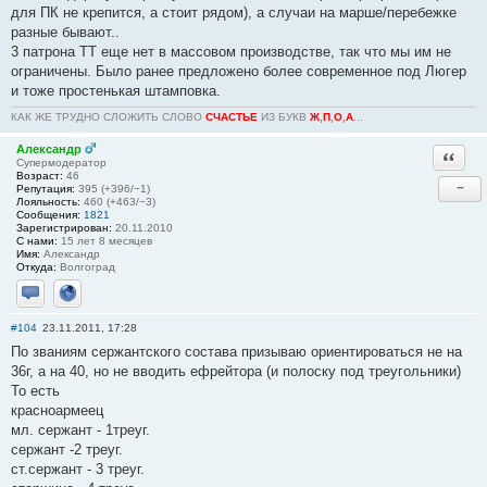
для ПК не крепится, а стоит рядом), а случаи на марше/перебежке
разные бывают..
3 патрона ТТ еще нет в массовом производстве, так что мы им не
ограничены. Было ранее предложено более современное под Люгер
и тоже простенькая штамповка.
КАК ЖЕ ТРУДНО СЛОЖИТЬ СЛОВО
СЧАСТЬЕ
ИЗ БУКВ
Ж
,
П
,
О
,
А
...
Александр
Ответи
Супермодератор
Возраст:
46
−
Репутация:
395 (+396/−1)
Лояльность:
460 (+463/−3)
Сообщения:
1821
Зарегистрирован:
20.11.2010
С нами:
15 лет 8 месяцев
Имя:
Александр
Откуда:
Волгоград
Отправить личное сообщение
Сайт
#104
23.11.2011, 17:28
По званиям сержантского состава призываю ориентироваться не на
36г, а на 40, но не вводить ефрейтора (и полоску под треугольники)
То есть
красноармеец
мл. сержант - 1треуг.
сержант -2 треуг.
ст.сержант - 3 треуг.