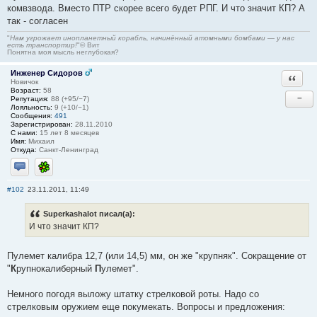
комвзвода. Вместо ПТР скорее всего будет РПГ. И что значит КП? А
так - согласен
"
Нам угрожает инопланетный корабль, начинённый атомными бомбами — у нас
есть транспортир!
"© Вит
Понятна моя мысль неглубокая?
Инженер Сидоров
Ответи
Новичок
Возраст:
58
−
Репутация:
88 (+95/−7)
Лояльность:
9 (+10/−1)
Сообщения:
491
Зарегистрирован:
28.11.2010
С нами:
15 лет 8 месяцев
Имя:
Михаил
Откуда:
Санкт-Ленинград
Отправить личное сообщение
ICQ
#102
23.11.2011, 11:49
Superkashalot писал(а):
И что значит КП?
Пулемет калибра 12,7 (или 14,5) мм, он же "крупняк". Сокращение от
"
К
рупнокалиберный
П
улемет".
Немного погодя выложу штатку стрелковой роты. Надо со
стрелковым оружием еще покумекать. Вопросы и предложения: