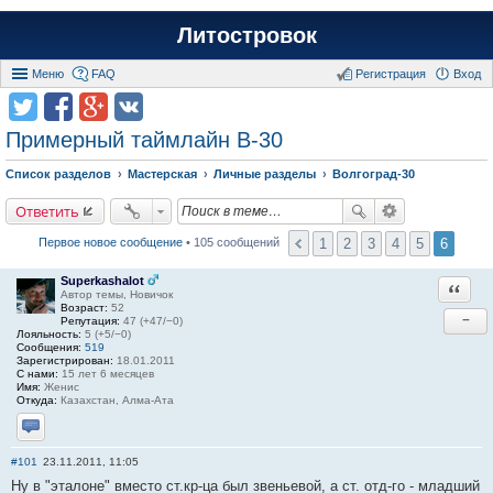
Литостровок
Меню
FAQ
Регистрация
Вход
Примерный таймлайн В-30
Список разделов
Мастерская
Личные разделы
Волгоград-30
Ответить
1
2
3
4
5
6
Первое новое сообщение
• 105 сообщений
Superkashalot
Ответи
Автор темы, Новичок
Возраст:
52
−
Репутация:
47 (+47/−0)
Лояльность:
5 (+5/−0)
Сообщения:
519
Зарегистрирован:
18.01.2011
С нами:
15 лет 6 месяцев
Имя:
Женис
Откуда:
Казахстан, Алма-Ата
Отправить личное сообщение
#101
23.11.2011, 11:05
Ну в "эталоне" вместо ст.кр-ца был звеньевой, а ст. отд-го - младший