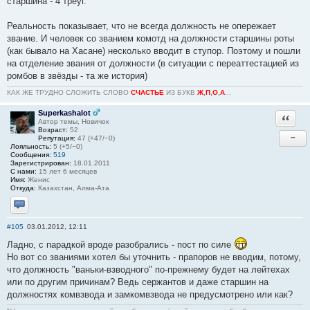
старшина - 4 треуг.
Реальность показывает, что не всегда должность не опережает
звание. И человек со званием комотд на должности старшины роты
(как бывало на Хасане) несколько вводит в ступор. Поэтому и пошли
на отделение звания от должности (в ситуации с переаттестацией из
ромбов в звёзды - та же история)
КАК ЖЕ ТРУДНО СЛОЖИТЬ СЛОВО
СЧАСТЬЕ
ИЗ БУКВ
Ж
,
П
,
О
,
А
...
Superkashalot
Ответи
Автор темы, Новичок
Возраст:
52
−
Репутация:
47 (+47/−0)
Лояльность:
5 (+5/−0)
Сообщения:
519
Зарегистрирован:
18.01.2011
С нами:
15 лет 6 месяцев
Имя:
Женис
Откуда:
Казахстан, Алма-Ата
Отправить личное сообщение
#105
03.01.2012, 12:11
Ладно, с парадкой вроде разобрались - пост по силе
Но вот со званиями хотел бы уточнить - прапоров не вводим, потому,
что должность "ваньки-взводного" по-прежнему будет на лейтехах
или по другим причинам? Ведь сержантов и даже старшин на
должностях комвзвода и замкомвзвода не предусмотрено или как?