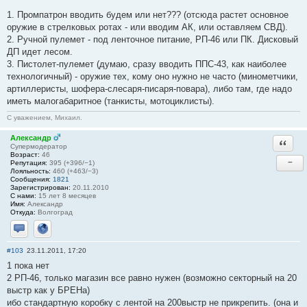
1. Промпатрон вводить будем или нет??? (отсюда растет основное
оружие в стрелковых ротах - или вводим АК, или оставляем СВД).
2. Ручной пулемет - под ленточное питание, РП-46 или ПК. Дисковый
ДП идет лесом.
3. Пистолет-пулемет (думаю, сразу вводить ППС-43, как наиболее
технологичный) - оружие тех, кому оно нужно не часто (минометчики,
артиллеристы, шофера-слесаря-писаря-повара), либо там, где надо
иметь малогабаритное (танкисты, мотоциклисты).
С уважением, Михаил.
Александр
Ответи
Супермодератор
Возраст:
46
−
Репутация:
395 (+396/−1)
Лояльность:
460 (+463/−3)
Сообщения:
1821
Зарегистрирован:
20.11.2010
С нами:
15 лет 8 месяцев
Имя:
Александр
Откуда:
Волгоград
Отправить личное сообщение
Сайт
#103
23.11.2011, 17:20
1 пока нет
2 РП-46, только магазин все равно нужен (возможно секторный на 20
выстр как у БРЕНа)
ибо стандартную коробку с лентой на 200выстр не прикрепить. (она и