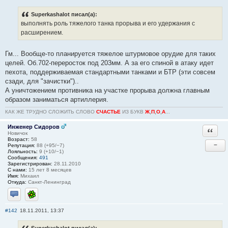
Superkashalot писал(а):
выполнять роль тяжелого танка прорыва и его удержания с
расширением.
Гм... Вообще-то планируется тяжелое штурмовое орудие для таких
целей. Об.702-переросток под 203мм. А за его спиной в атаку идет
пехота, поддерживаемая стандартными танками и БТР (эти совсем
сзади, для "зачистки")..
А уничтожением противника на участке прорыва должна главным
образом заниматься артиллерия.
КАК ЖЕ ТРУДНО СЛОЖИТЬ СЛОВО
СЧАСТЬЕ
ИЗ БУКВ
Ж
,
П
,
О
,
А
...
Инженер Сидоров
Ответи
Новичок
Возраст:
58
−
Репутация:
88 (+95/−7)
Лояльность:
9 (+10/−1)
Сообщения:
491
Зарегистрирован:
28.11.2010
С нами:
15 лет 8 месяцев
Имя:
Михаил
Откуда:
Санкт-Ленинград
Отправить личное сообщение
ICQ
#142
18.11.2011, 13:37