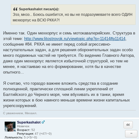
Superkashalot писал(а):
Эээ, мнээ... Боюсь ошибится, но вы не подразумеваете всего ОДИН
мехкорпус на ВСЮ РККА?!
Именно так. Один мехкорпус и семь мотокавалерийских. Структура в
этой теме:
http://www.litostrovok.ru/viewtopic.php?p=11414#p11414
,
сообщение #84. РККА не имеет перед собой агрессивно-
наступательных задач, а для решения оборонительных задач особо
много подвижных частей не требуется. По видению Главного Автора,
даже один мехкорпус является избыточной структурой, но тем не
менее, я настаиваю на его формировании, хотя бы в качестве
опытного...
Я считаю, что гораздо важнее вложить средства в создание
полноценной, практически сплошной линии укреплений от
Балтийского до Черного моря, чем вбухивать их в танки, время
жизни которых в бою намного меньше времени жизни капитальных
укрепсооружений.
С уважением, Михаил.
Superkashalot
Ответи
Новичок
Возраст:
52
−
Репутация:
47 (+47/−0)
Лояльность:
5 (+5/−0)