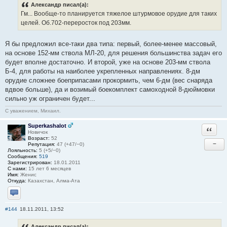
Александр писал(а):
Гм... Вообще-то планируется тяжелое штурмовое орудие для таких
целей. Об.702-переросток под 203мм.
Я бы предложил все-таки два типа: первый, более-менее массовый,
на основе 152-мм ствола МЛ-20, для решения большинства задач его
будет вполне достаточно. И второй, уже на основе 203-мм ствола
Б-4, для работы на наиболее укрепленных направлениях. 8-дм
орудие сложнее боеприпасами прокормить, чем 6-дм (вес снаряда
вдвое больше), да и возимый боекомплект самоходной 8-дюймовки
сильно уж ограничен будет...
С уважением, Михаил.
Superkashalot
Ответи
Новичок
Возраст:
52
−
Репутация:
47 (+47/−0)
Лояльность:
5 (+5/−0)
Сообщения:
519
Зарегистрирован:
18.01.2011
С нами:
15 лет 6 месяцев
Имя:
Женис
Откуда:
Казахстан, Алма-Ата
Отправить личное сообщение
#144
18.11.2011, 13:52
Александр писал(а):