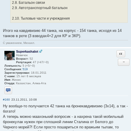
2.8. Батальон связи
2.9. Автотранспортный батальон
2.10. Тыловые части и учреждения
Итого на кавдивизию 44 танка, на корпус - 154 танка, исходя из 14
танков в роте (3 взводах4+2 для КР и ЗКР).
С уважением, Михаил.
Superkashalot
Ответи
Новичок
Возраст:
52
−
Репутация:
47 (+47/−0)
Лояльность:
5 (+5/−0)
Сообщения:
519
Зарегистрирован:
18.01.2011
С нами:
15 лет 6 месяцев
Имя:
Женис
Откуда:
Казахстан, Алма-Ата
Отправить личное сообщение
#160
23.11.2011, 10:08
Ну вообще-то получается 42 танка на бронекавдивизию (3х14), а так -
богато!
А теперь можно маахонький вопросик - а нахрена такой мобильный
бронекулак нужен при сплошной линии Сталина от Белого до
Черного морей?! Если просто пошариться по вражьим тылам, то