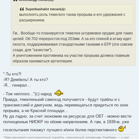
Superkashalot писал(а):
выполнять роль тяжелого танка прорыва и его удержания с
расширением.
Гм... Вообще-то планируется тяжелое штурмовое орудие для таких
целей. Об.702-переросток под 203мм. А за его спиной в атаку идет
пехота, поддерживаемая стандартными танками и БТР (эти совсем
сзади, для "зачистки")..
А уничтожением противника на участке прорыва должна главным
образом заниматься артиллерия.
"-Ты кто?!
-Я? Дембель! А ты кто?
-Я... генерал...
- Тож неплохо..."(с) народ
Правда, тяжеленький самоход получается - будут траблы и с
трансмиссией и двигуном, ведь перемещаться придеться по зоне
прорыва, а не Красной площади...
Ну да ладно, за счет экономии на ресурсах для ОБТ - можно вести
полноценные НИОКР по обоим напрвлениям. А там, в 1939-м, уже
госиспытания покажут лучшего и/или более перспективного
"
Нам угрожает инопланетный корабль, начинённый атомными бомбами — у нас