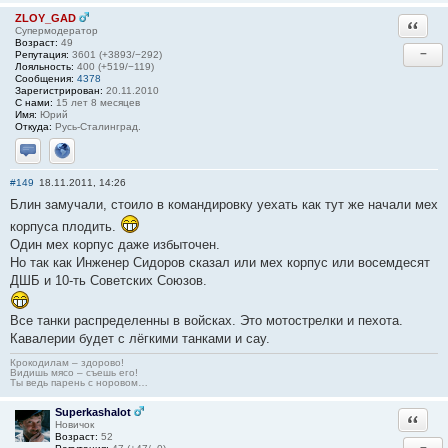
ZLOY_GAD
Ответи
Супермодератор
Возраст:
49
−
Репутация:
3601 (+3893/−292)
Лояльность:
400 (+519/−119)
Сообщения:
4378
Зарегистрирован:
20.11.2010
С нами:
15 лет 8 месяцев
Имя:
Юрий
Откуда:
Русь-Сталинград.
Отправить личное сообщение
Сайт
#149
18.11.2011, 14:26
Блин замучали, стоило в командировку уехать как тут же начали мех
корпуса плодить.
Один мех корпус даже избыточен.
Но так как Инженер Сидоров сказал или мех корпус или восемдесят
ДШБ и 10-ть Советских Союзов.
Все танки распределенны в войсках. Это мотострелки и пехота.
Кавалерии будет с лёгкими танками и сау.
Крокодилам – здорово!
Видишь мясо – съешь его!
Ты ведь парень с норовом…
Superkashalot
Ответи
Новичок
Возраст:
52
−