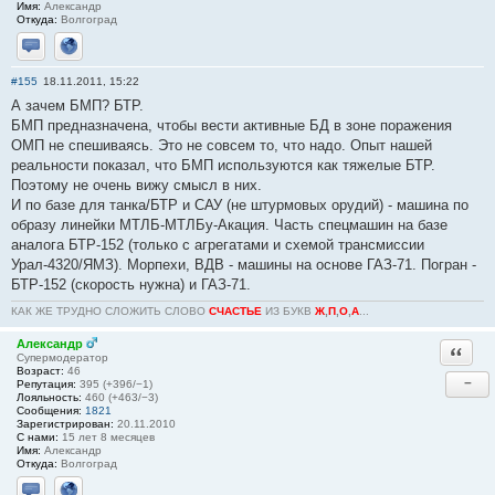
Имя:
Александр
Откуда:
Волгоград
Отправить личное сообщение
Сайт
#155
18.11.2011, 15:22
А зачем БМП? БТР.
БМП предназначена, чтобы вести активные БД в зоне поражения
ОМП не спешиваясь. Это не совсем то, что надо. Опыт нашей
реальности показал, что БМП используются как тяжелые БТР.
Поэтому не очень вижу смысл в них.
И по базе для танка/БТР и САУ (не штурмовых орудий) - машина по
образу линейки МТЛБ-МТЛБу-Акация. Часть спецмашин на базе
аналога БТР-152 (только с агрегатами и схемой трансмиссии
Урал-4320/ЯМЗ). Морпехи, ВДВ - машины на основе ГАЗ-71. Погран -
БТР-152 (скорость нужна) и ГАЗ-71.
КАК ЖЕ ТРУДНО СЛОЖИТЬ СЛОВО
СЧАСТЬЕ
ИЗ БУКВ
Ж
,
П
,
О
,
А
...
Александр
Ответи
Супермодератор
Возраст:
46
−
Репутация:
395 (+396/−1)
Лояльность:
460 (+463/−3)
Сообщения:
1821
Зарегистрирован:
20.11.2010
С нами:
15 лет 8 месяцев
Имя:
Александр
Откуда:
Волгоград