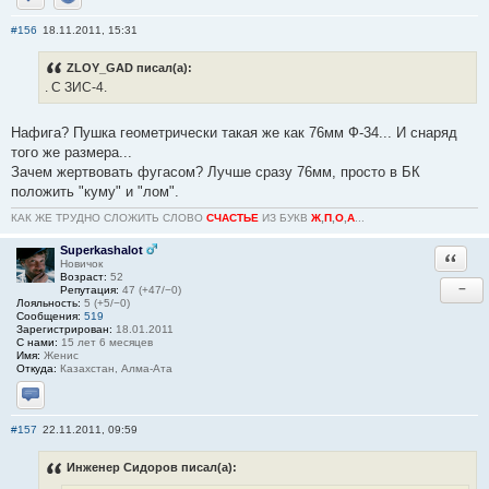
Отправить личное сообщение
Сайт
#156
18.11.2011, 15:31
ZLOY_GAD писал(а):
. С ЗИС-4.
Нафига? Пушка геометрически такая же как 76мм Ф-34... И снаряд
того же размера...
Зачем жертвовать фугасом? Лучше сразу 76мм, просто в БК
положить "куму" и "лом".
КАК ЖЕ ТРУДНО СЛОЖИТЬ СЛОВО
СЧАСТЬЕ
ИЗ БУКВ
Ж
,
П
,
О
,
А
...
Superkashalot
Ответи
Новичок
Возраст:
52
−
Репутация:
47 (+47/−0)
Лояльность:
5 (+5/−0)
Сообщения:
519
Зарегистрирован:
18.01.2011
С нами:
15 лет 6 месяцев
Имя:
Женис
Откуда:
Казахстан, Алма-Ата
Отправить личное сообщение
#157
22.11.2011, 09:59
Инженер Сидоров писал(а):