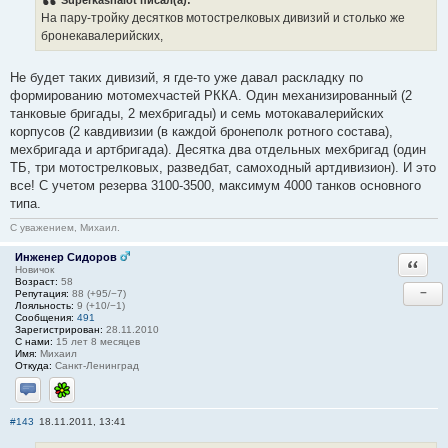
Superkashalot писал(а):
На пару-тройку десятков мотострелковых дивизий и столько же
бронекавалерийских,
Не будет таких дивизий, я где-то уже давал раскладку по
формированию мотомехчастей РККА. Один механизированный (2
танковые бригады, 2 мехбригады) и семь мотокавалерийских
корпусов (2 кавдивизии (в каждой бронеполк ротного состава),
мехбригада и артбригада). Десятка два отдельных мехбригад (один
ТБ, три мотострелковых, разведбат, самоходный артдивизион). И это
все! С учетом резерва 3100-3500, максимум 4000 танков основного
типа.
С уважением, Михаил.
Инженер Сидоров
Ответи
Новичок
Возраст:
58
−
Репутация:
88 (+95/−7)
Лояльность:
9 (+10/−1)
Сообщения:
491
Зарегистрирован:
28.11.2010
С нами:
15 лет 8 месяцев
Имя:
Михаил
Откуда:
Санкт-Ленинград
Отправить личное сообщение
ICQ
#143
18.11.2011, 13:41