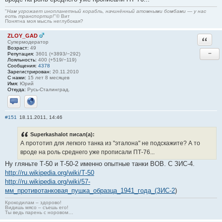
"
Нам угрожает инопланетный корабль, начинённый атомными бомбами — у нас
есть транспортир!
"© Вит
Понятна моя мысль неглубокая?
ZLOY_GAD
Ответи
Супермодератор
Возраст:
49
−
Репутация:
3601 (+3893/−292)
Лояльность:
400 (+519/−119)
Сообщения:
4378
Зарегистрирован:
20.11.2010
С нами:
15 лет 8 месяцев
Имя:
Юрий
Откуда:
Русь-Сталинград.
Отправить личное сообщение
Сайт
#151
18.11.2011, 14:46
Superkashalot писал(а):
А прототип для легкого танка из "эталона" не подскажите? А то
вроде на роль среднего уже прописали ПТ-76...
Ну гляньте Т-50 и Т-50-2 именно опытные танки ВОВ. С ЗИС-4.
http://ru.wikipedia.org/wiki/Т-50
http://ru.wikipedia.org/wiki/57-
мм_противотанковая_пушка_образца_1941_года_(ЗИС-2
)
Крокодилам – здорово!
Видишь мясо – съешь его!
Ты ведь парень с норовом…