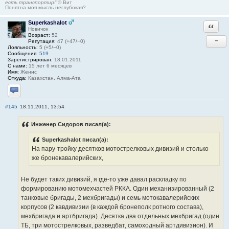
есть транспортир!
"© Вит
Понятна моя мысль неглубокая?
Superkashalot
Ответи
Новичок
Возраст:
52
−
Репутация:
47 (+47/−0)
Лояльность:
5 (+5/−0)
Сообщения:
519
Зарегистрирован:
18.01.2011
С нами:
15 лет 6 месяцев
Имя:
Женис
Откуда:
Казахстан, Алма-Ата
Отправить личное сообщение
#145
18.11.2011, 13:54
Инженер Сидоров писал(а):
Superkashalot писал(а):
На пару-тройку десятков мотострелковых дивизий и столько
же бронекавалерийских,
Не будет таких дивизий, я где-то уже давал раскладку по
формированию мотомехчастей РККА. Один механизированный (2
танковые бригады, 2 мехбригады) и семь мотокавалерийских
корпусов (2 кавдивизии (в каждой бронеполк ротного состава),
мехбригада и артбригада). Десятка два отдельных мехбригад (один
ТБ, три мотострелковых, разведбат, самоходный артдивизион). И