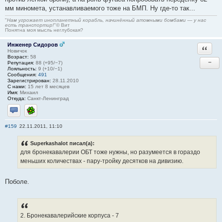
мм миномета, устанавливаемого тоже на БМП. Ну где-то так...
"
Нам угрожает инопланетный корабль, начинённый атомными бомбами — у нас
есть транспортир!
"© Вит
Понятна моя мысль неглубокая?
Инженер Сидоров
Ответи
Новичок
Возраст:
58
−
Репутация:
88 (+95/−7)
Лояльность:
9 (+10/−1)
Сообщения:
491
Зарегистрирован:
28.11.2010
С нами:
15 лет 8 месяцев
Имя:
Михаил
Откуда:
Санкт-Ленинград
Отправить личное сообщение
ICQ
#159
22.11.2011, 11:10
Superkashalot писал(а):
для бронекавалерии ОБТ тоже нужны, но разумеется в гораздо
меньших количествах - пару-тройку десятков на дивизию.
Поболе.
2. Бронекавалерийские корпуса - 7