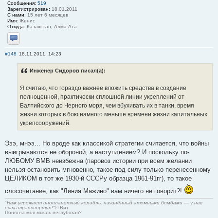
Сообщения:
519
Зарегистрирован:
18.01.2011
С нами:
15 лет 6 месяцев
Имя:
Женис
Откуда:
Казахстан, Алма-Ата
Отправить личное сообщение
#148
18.11.2011, 14:23
Инженер Сидоров писал(а):
Я считаю, что гораздо важнее вложить средства в создание
полноценной, практически сплошной линии укреплений от
Балтийского до Черного моря, чем вбухивать их в танки, время
жизни которых в бою намного меньше времени жизни капитальных
укрепсооружений.
Эээ, мнээ... Но вроде как классикой стратегии считается, что войны
выигрываются не обороной, а наступлением? И поскольку по-
ЛЮБОМУ ВМВ неизбежна (паровоз истории при всем желании
нельзя остановить мгновенно, такое под силу только перенесенному
ЦЕЛИКОМ в тот же 1930-й СССРу образца 1961-91гг), то такое
слосочетание, как "Линия Мажино" вам ничего не говорит?!
"
Нам угрожает инопланетный корабль, начинённый атомными бомбами — у нас
есть транспортир!
"© Вит
Понятна моя мысль неглубокая?