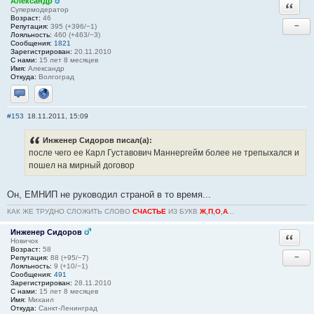
Александр
Ответи
Супермодератор
Возраст:
46
−
Репутация:
395 (+396/−1)
Лояльность:
460 (+463/−3)
Сообщения:
1821
Зарегистрирован:
20.11.2010
С нами:
15 лет 8 месяцев
Имя:
Александр
Откуда:
Волгоград
Отправить личное сообщение
Сайт
#153
18.11.2011, 15:09
Инженер Сидоров писал(а):
после чего ее Карл Густавович Маннергейм более не трепыхался и
пошел на мирный договор
Он, ЕМНИП не руководил страной в то время...
КАК ЖЕ ТРУДНО СЛОЖИТЬ СЛОВО
СЧАСТЬЕ
ИЗ БУКВ
Ж
,
П
,
О
,
А
...
Инженер Сидоров
Ответи
Новичок
Возраст:
58
−
Репутация:
88 (+95/−7)
Лояльность:
9 (+10/−1)
Сообщения:
491
Зарегистрирован:
28.11.2010
С нами:
15 лет 8 месяцев
Имя:
Михаил
Откуда:
Санкт-Ленинград