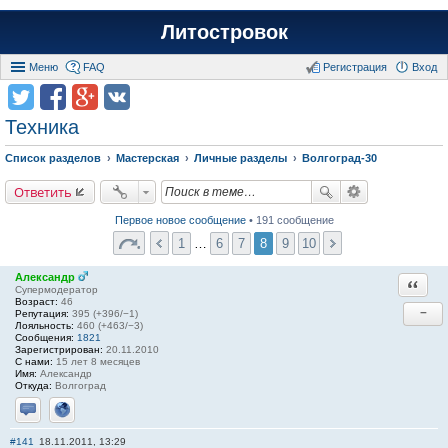
Литостровок
Меню
FAQ
Регистрация
Вход
Техника
Список разделов
Мастерская
Личные разделы
Волгоград-30
Ответить
Первое новое сообщение
• 191 сообщение
1
…
6
7
8
9
10
Александр
Ответи
Супермодератор
Возраст:
46
−
Репутация:
395 (+396/−1)
Лояльность:
460 (+463/−3)
Сообщения:
1821
Зарегистрирован:
20.11.2010
С нами:
15 лет 8 месяцев
Имя:
Александр
Откуда:
Волгоград
Отправить личное сообщение
Сайт
#141
18.11.2011, 13:29