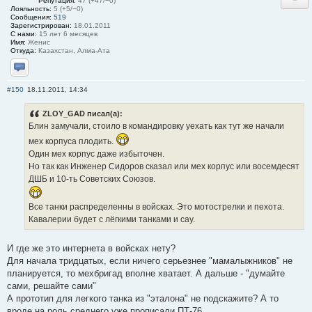
Репутация:
47 (+47/−0)
Лояльность:
5 (+5/−0)
Сообщения:
519
Зарегистрирован:
18.01.2011
С нами:
15 лет 6 месяцев
Имя:
Женис
Откуда:
Казахстан, Алма-Ата
Отправить личное сообщение
#150
18.11.2011, 14:34
ZLOY_GAD писал(а):
Блин замучали, стоило в командировку уехать как тут же начали
мех корпуса плодить.
Один мех корпус даже избыточен.
Но так как Инженер Сидоров сказал или мех корпус или восемдесят
ДШБ и 10-ть Советских Союзов.
Все танки распределенны в войсках. Это мотострелки и пехота.
Кавалерии будет с лёгкими танками и сау.
И где же это интернета в войсках нету?
Для начала тридцатых, если ничего серьезнее "мамалыжников" не
планируется, то мехбригад вполне хватает. А дальше - "думайте
сами, решайте сами"
А прототип для легкого танка из "эталона" не подскажите? А то
вроде на роль среднего уже прописали ПТ-76...