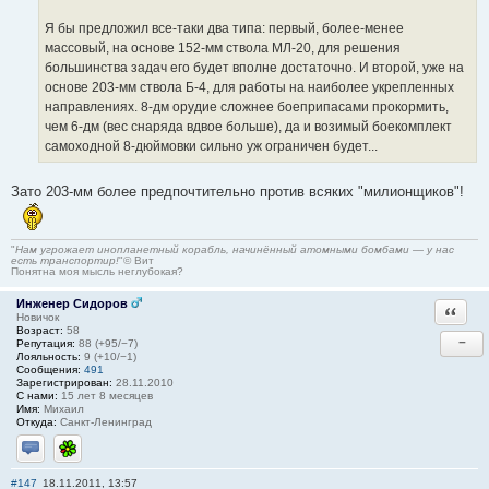
Я бы предложил все-таки два типа: первый, более-менее
массовый, на основе 152-мм ствола МЛ-20, для решения
большинства задач его будет вполне достаточно. И второй, уже на
основе 203-мм ствола Б-4, для работы на наиболее укрепленных
направлениях. 8-дм орудие сложнее боеприпасами прокормить,
чем 6-дм (вес снаряда вдвое больше), да и возимый боекомплект
самоходной 8-дюймовки сильно уж ограничен будет...
Зато 203-мм более предпочтительно против всяких "милионщиков"!
"
Нам угрожает инопланетный корабль, начинённый атомными бомбами — у нас
есть транспортир!
"© Вит
Понятна моя мысль неглубокая?
Инженер Сидоров
Ответи
Новичок
Возраст:
58
−
Репутация:
88 (+95/−7)
Лояльность:
9 (+10/−1)
Сообщения:
491
Зарегистрирован:
28.11.2010
С нами:
15 лет 8 месяцев
Имя:
Михаил
Откуда:
Санкт-Ленинград
Отправить личное сообщение
ICQ
#147
18.11.2011, 13:57