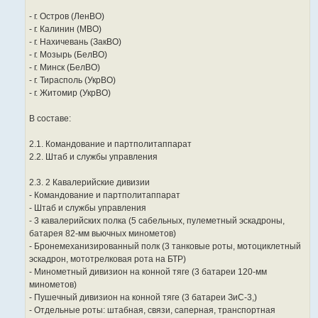
- г. Остров (ЛенВО)
- г. Калинин (МВО)
- г. Нахичевань (ЗакВО)
- г. Мозырь (БелВО)
- г. Минск (БелВО)
- г. Тирасполь (УкрВО)
- г. Житомир (УкрВО)
В составе:
2.1. Командование и партполитаппарат
2.2. Штаб и службы управления
2.3. 2 Кавалерийские дивизии
- Командование и партполитаппарат
- Штаб и службы управления
- 3 кавалерийских полка (5 сабельных, пулеметный эскадроны,
батарея 82-мм вьючных минометов)
- Бронемеханизированный полк (3 танковые роты, мотоциклетный
эскадрон, мототрелковая рота на БТР)
- Минометный дивизион на конной тяге (3 батареи 120-мм
минометов)
- Пушечный дивизион на конной тяге (3 батареи ЗиС-3,)
- Отдельные роты: штабная, связи, саперная, транспортная