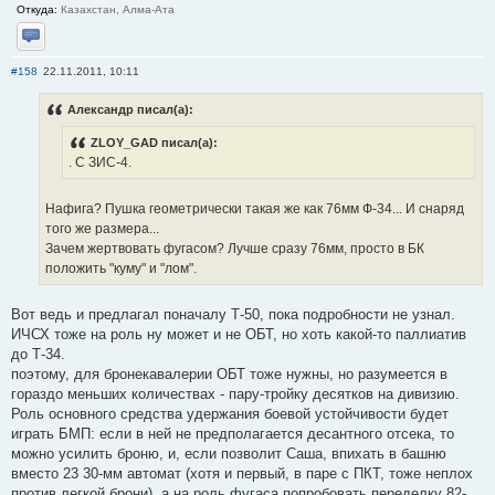
Откуда:
Казахстан, Алма-Ата
Отправить личное сообщение
#158
22.11.2011, 10:11
Александр писал(а):
ZLOY_GAD писал(а):
. С ЗИС-4.
Нафига? Пушка геометрически такая же как 76мм Ф-34... И снаряд
того же размера...
Зачем жертвовать фугасом? Лучше сразу 76мм, просто в БК
положить "куму" и "лом".
Вот ведь и предлагал поначалу Т-50, пока подробности не узнал.
ИЧСХ тоже на роль ну может и не ОБТ, но хоть какой-то паллиатив
до Т-34.
поэтому, для бронекавалерии ОБТ тоже нужны, но разумеется в
гораздо меньших количествах - пару-тройку десятков на дивизию.
Роль основного средства удержания боевой устойчивости будет
играть БМП: если в ней не предполагается десантного отсека, то
можно усилить броню, и, если позволит Саша, впихать в башню
вместо 23 30-мм автомат (хотя и первый, в паре с ПКТ, тоже неплох
против легкой брони), а на роль фугаса попробовать переделку 82-