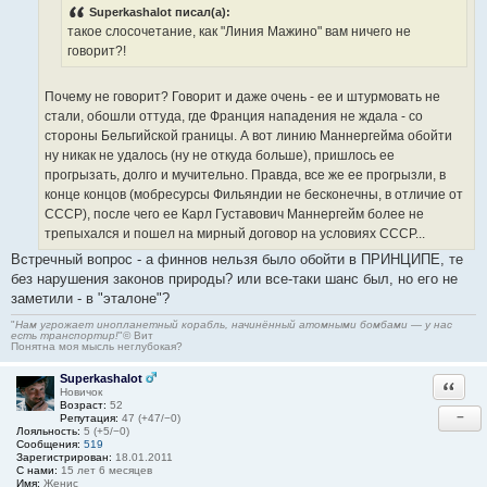
Superkashalot писал(а):
такое слосочетание, как "Линия Мажино" вам ничего не
говорит?!
Почему не говорит? Говорит и даже очень - ее и штурмовать не
стали, обошли оттуда, где Франция нападения не ждала - со
стороны Бельгийской границы. А вот линию Маннергейма обойти
ну никак не удалось (ну не откуда больше), пришлось ее
прогрызать, долго и мучительно. Правда, все же ее прогрызли, в
конце концов (мобресурсы Фильяндии не бесконечны, в отличие от
СССР), после чего ее Карл Густавович Маннергейм более не
трепыхался и пошел на мирный договор на условиях СССР...
Встречный вопрос - а финнов нельзя было обойти в ПРИНЦИПЕ, те
без нарушения законов природы? или все-таки шанс был, но его не
заметили - в "эталоне"?
"
Нам угрожает инопланетный корабль, начинённый атомными бомбами — у нас
есть транспортир!
"© Вит
Понятна моя мысль неглубокая?
Superkashalot
Ответи
Новичок
Возраст:
52
−
Репутация:
47 (+47/−0)
Лояльность:
5 (+5/−0)
Сообщения:
519
Зарегистрирован:
18.01.2011
С нами:
15 лет 6 месяцев
Имя:
Женис