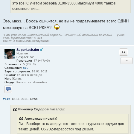
это все! С учетом резерва 3100-3500, максимум 4000 танков
основного типа.
Эээ, мнээ... Боюсь ошибится, но вы не подразумеваете всего ОДИН
мехкорпус на ВСЮ РККА?!
"
Нам угрожает инопланетный корабль, начинённый атомными бомбами — у нас
есть транспортир!
"© Вит
Понятна моя мысль неглубокая?
Superkashalot
Ответи
Новичок
Возраст:
52
−
Репутация:
47 (+47/−0)
Лояльность:
5 (+5/−0)
Сообщения:
519
Зарегистрирован:
18.01.2011
С нами:
15 лет 6 месяцев
Имя:
Женис
Откуда:
Казахстан, Алма-Ата
Отправить личное сообщение
#146
18.11.2011, 13:56
Инженер Сидоров писал(а):
Александр писал(а):
Гм... Вообще-то планируется тяжелое штурмовое орудие для
таких целей. Об.702-переросток под 203мм.