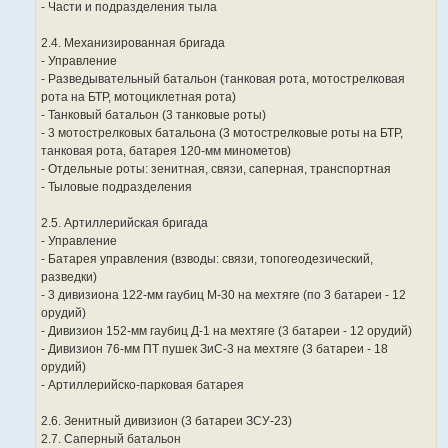
- Части и подразделения тыла
2.4. Механизированная бригада
- Управление
- Разведывательный батальон (танковая рота, мотострелковая
рота на БТР, мотоциклетная рота)
- Танковый батальон (3 танковые роты)
- 3 мотострелковых батальона (3 мотострелковые роты на БТР,
танковая рота, батарея 120-мм минометов)
- Отдельные роты: зенитная, связи, саперная, транспортная
- Тыловые подразделения
2.5. Артиллерийская бригада
- Управление
- Батарея управления (взводы: связи, топогеодезический,
разведки)
- 3 дивизиона 122-мм гаубиц М-30 на мехтяге (по 3 батареи - 12
орудий)
- Дивизион 152-мм гаубиц Д-1 на мехтяге (3 батареи - 12 орудий)
- Дивизион 76-мм ПТ пушек ЗиС-3 на мехтяге (3 батареи - 18
орудий)
- Артиллерийско-парковая батарея
2.6. Зенитный дивизион (3 батареи ЗСУ-23)
2.7. Саперный батальон