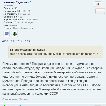
Инженер Сидоров
Ответи
Новичок
Возраст:
58
−
Репутация:
88 (+95/−7)
Лояльность:
9 (+10/−1)
Сообщения:
491
Зарегистрирован:
28.11.2010
С нами:
15 лет 8 месяцев
Имя:
Михаил
Откуда:
Санкт-Ленинград
Отправить личное сообщение
ICQ
#152
18.11.2011, 15:05
Superkashalot писал(а):
такое слосочетание, как "Линия Мажино" вам ничего не говорит?!
Почему не говорит? Говорит и даже очень - ее и штурмовать не
стали, обошли оттуда, где Франция нападения не ждала - со стороны
Бельгийской границы. А вот линию Маннергейма обойти ну никак не
удалось (ну не откуда больше), пришлось ее прогрызать, долго и
мучительно. Правда, все же ее прогрызли, в конце концов
(мобресурсы Фильяндии не бесконечны, в отличие от СССР), после
чего ее Карл Густавович Маннергейм более не трепыхался и пошел
на мирный договор на условиях СССР...
С уважением, Михаил.