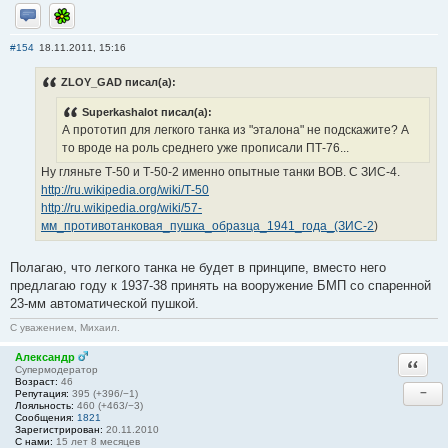
Отправить личное сообщение
ICQ
#154
18.11.2011, 15:16
ZLOY_GAD писал(а):
Superkashalot писал(а):
А прототип для легкого танка из "эталона" не подскажите? А
то вроде на роль среднего уже прописали ПТ-76...
Ну гляньте Т-50 и Т-50-2 именно опытные танки ВОВ. С ЗИС-4.
http://ru.wikipedia.org/wiki/Т-50
http://ru.wikipedia.org/wiki/57-
мм_противотанковая_пушка_образца_1941_года_(ЗИС-2
)
Полагаю, что легкого танка не будет в принципе, вместо него
предлагаю году к 1937-38 принять на вооружение БМП со спаренной
23-мм автоматической пушкой.
С уважением, Михаил.
Александр
Ответи
Супермодератор
Возраст:
46
−
Репутация:
395 (+396/−1)
Лояльность:
460 (+463/−3)
Сообщения:
1821
Зарегистрирован:
20.11.2010
С нами:
15 лет 8 месяцев