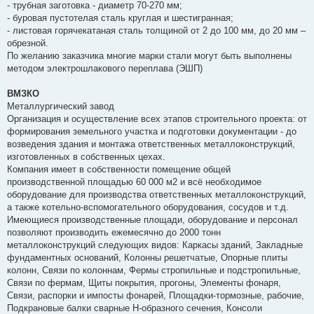
- трубная заготовка - диаметр 70-270 мм;
- буровая пустотелая сталь круглая и шестигранная;
- листовая горячекатаная сталь толщиной от 2 до 100 мм, до 20 мм –
обрезной.
По желанию заказчика многие марки стали могут быть выполнены
методом электрошлакового переплава (ЭШП)
ВМЗКО
Металлургический завод
Организация и осуществление всех этапов строительного проекта: от
формирования земельного участка и подготовки документации - до
возведения здания и монтажа ответственных металлоконструкций,
изготовленных в собственных цехах.
Компания имеет в собственности помещение общей
производственной площадью 60 000 м2 и всё необходимое
оборудование для производства ответственных металлоконструкций,
а также котельно-вспомогательного оборудования, сосудов и т.д.
Имеющиеся производственные площади, оборудование и персонал
позволяют производить ежемесячно до 2000 тонн
металлоконструкций следующих видов: Каркасы зданий, Закладные
фундаментных оснований, Колонны решетчатые, Опорные плиты
колонн, Связи по колоннам, Фермы стропильные и подстропильные,
Связи по фермам, Щиты покрытия, прогоны, Элементы фонаря,
Связи, распорки и импосты фонарей, Площадки-тормозные, рабочие,
Подкрановые балки сварные Н-образного сечения, Консоли