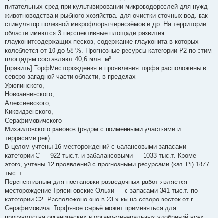
питательных сред при культивировании микроводорослей для нужд
животноводства и рыбного хозяйства, для очистки сточных вод, как
стимулятор полезной микрофлоры чернозёмов и др. На территории
области имеются 3 перспективные площади развития
глауконитсодержащих песков, содержание глауконита в которых
колеблется от 10 до 58 %. Прогнозные ресурсы категории Р2 по этим
площадям составляют 40,6 млн. м³.
[править] ТорфМесторождения и проявления торфа расположены в
северо-западной части области, в пределах
Урюпинского,
Новоаннинского,
Алексеевского,
Киквидзенского,
Серафимовичского
Михайловского районов (рядом с пойменными участками и
террасами рек).
В целом учтены 16 месторождений с балансовыми запасами
категории С — 922 тыс.т. и забалансовыми — 1033 тыс.т. Кроме
этого, учтены 12 проявлений с прогнозными ресурсами (кат. Pi) 1877
тыс. т.
Перспективным для постановки разведочных работ является
месторождение Трясиновские Ольхи — с запасами 341 тыс.т. по
категории С2. Расположено оно в 23-х км на северо-восток от г.
Серафимовича. Торфяное сырьё может применяться для
производства органических и органо-минеральных удобрений всех