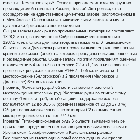
извести. Цементное сырьё. Область принадлежит к числу крупных
производителей цемента в России, Весь объём производства
сосредоточен на единственном цементном заводе, расположенном в
г. Михайловке. Основными источниками сырья являются мел и
суглинки Себряковского месторождения.
Общие запасы цемсырья по промышленным категориям составляют
1328,2 млн.т, в том числе по Себряковскому месторождению —
1207,2 млн.т. Опоки для производства термолита. В Камышинском,
Ольховском и Дубовском районах области выявлен ряд проявлений
кремнистого сырья (опок), на которых проведены поисково-оценочные
и разведочные работы. Общие запасы по этим проявлениям оценены
в количестве 5,4 млн.м³ по категории С2 и 71,7 млн.м³ в качестве
прогнозных.ресурсов категорий P1+P2. В области имеется 1
месторождение (Белогорское) и 2 проявления (Меловское и
Долговское) бентонитовых глин.
[править] Железная рудаВ области выявлено и оценено 3
месторождения железных руд. Железные руды по химическому
составу бедные и требуют обогащения, содержание железа
колеблется от 12 до 36,5 % (средневзвешенное от 20 до 27,3 %).
Общие геологические запасы по категории С2 на выявленных
месторождениях составляют 7740 млн. т.
[править] Титано-циркониевые рудыВ области выявлено четыре
проявления, представленных титано-циркониевыми россыпями в
Урюпинском, Серафимовичском и Камышинском районах.
Все проявления имеют одинаковый состав рудных минералов —