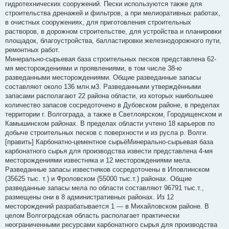
гидротехнических сооружений. Пески используются также для
строительства дренажей и фильтров, а при мелиоративных работах,
в очистных сооружениях, для приготовления строительных
растворов, в дорожном строительстве, для устройства и планировки
площадок, благоустройства, балластировки железнодорожного пути,
ремонтных работ.
Минерально-сырьевая база строительных песков представлена 62-
мя месторождениями и проявлениями, в том числе 38-ю
разведанными месторождениями. Общие разведанные запасы
составляют около 136 млн.м3. Разведанными утверждёнными
запасами располагают 22 района области, из которых наибольшее
количество запасов сосредоточено в Дубовском районе, в пределах
территории г. Волгограда, а также в Светлоярском, Городищенском и
Камышинском районах. В пределах области учтено 18 карьеров по
добыче строительных песков с поверхности и из русла р. Волги.
[править] Карбонатно-цементное сырьёМинерально-сырьевая база
карбонатного сырья для производства извести представлена 4-мя
месторождениями известняка и 12 месторождениями мела.
Разведанные запасы известняков сосредоточены в Иловлинском
(35625 тыс. т.) и Фроловском (55000 тыс.т.) районах. Общие
разведанные запасы мела по области составляют 96791 тыс.т.,
размещены они в 8 административных районах. Из 12
месторождений разрабатывается 1 — в Михайловском районе. В
целом Волгоградская область располагает практически
неограниченными ресурсами карбонатного сырья для производства