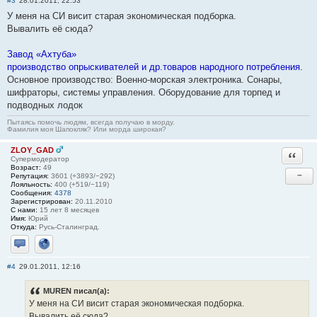
#3
28.01.2011, 22:53
У меня на СИ висит старая экономическая подборка.
Вывалить её сюда?
Завод «Ахтуба»
производство опрыскивателей и др.товаров народного потребления.
Основное производство: Военно-морская электроника. Сонары,
шифраторы, системы управления. Оборудование для торпед и
подводных лодок
Пытаясь помочь людям, всегда получаю в морду.
Фамилия моя Шапокляк? Или морда широкая?
ZLOY_GAD
Ответи
Супермодератор
Возраст:
49
−
Репутация:
3601 (+3893/−292)
Лояльность:
400 (+519/−119)
Сообщения:
4378
Зарегистрирован:
20.11.2010
С нами:
15 лет 8 месяцев
Имя:
Юрий
Откуда:
Русь-Сталинград.
Отправить личное сообщение
Сайт
#4
29.01.2011, 12:16
MUREN писал(а):
У меня на СИ висит старая экономическая подборка.
Вывалить её сюда?