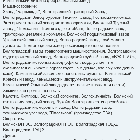
Камышинский литейно-ферросплавный завод.
Машиностроение:
Завод "Баррикады", Волгоградский Тракторный Завод,
Волгоградский Завод Буровой Техники, Завод Роспромэнергомаш,
Экспериментальный завод металлообработки, Волжский Трубный
Завод, "Волжанин", ВолгоградНефтеМаш, Волгоградский завод
тракторных деталей и нормалей, Волжский подшипниковый завод,
Урюпинский крановый завод, Волгоградский завод труб малого
диаметра, Волгоградский завод весоизмерительной техники,
Волгоградский завод транспортного машиностроения, Волгоградский
судостроительный завод, Волгоградский трубный завод «ВЭСТ-МД»,
Волгоградский моторный завод (офигел, когда узнал, что
оказывается он живет и здравствует...а я думал, что ему уже давно
каюк), Камышинский завод слесарного инструмента, Камышинский
Крановый завод, Камышинский инструментальный завод,
Камышинский Опытный завод (делает всякие штуки для нефти).
Химическая промышленность.
Каустик, Химпром, Волжский оргсинтез, Волгохимнефть, Волжский
азотно-кислородный завод, Лукойл-Волгограднефтепереработка,
Волгоградский кислородный завод, Волгоградский завод
технического углерода, "Пласткард" (производство ПВХ).
Энергетика:
Волжская ГЭС, Волгоградская ГРЭС, Волгоградская ТЭЦ-2,
Волгоградская ТЭЦ-3.
Другое: