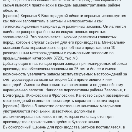
сырья имеются практически в каждом административном районе
области.
[править] КерамзитВ Волгоградской области керамзит используется
как лёгкий заполнитель в бетоны и железобетоны и как
теплоизоляционный материал для различных засыпок. Он является
наиболее распространённым из искусственных пористых
заполнителей. Это объясняется широким развитием глинистых
пород, которые служат сырьём для его производства. Минерально-
сырьевая база керамзитового сырья области представлена 10
разведанными месторождениями с суммарными запасами по
промышленным категориям 37201 тыс.м3.
Действующие в настоящее время заводы при планируемых объёмах
производства обеспечены запасами на 25 лет и более и имеют
возможность увеличить запасы эксплуатируемых месторождений за
счёт доразведки запасов категории С2 и прилегающих к ним
площадей. Имеются благоприятные возможности по дальнейшему
наращиванию запасов. Наиболее перспективны районы Заволжья, г.
Волгограда, Жирновский и Фроловский. Качество сырья разведанных
месторождений позволяет производить керамзит высоких марок.
[править] ЩебеньВ качестве естественных каменных материалов
употребляются песчаники, известняки, доломиты и
доломитизированные известняки, которые используются для
производства строительного щебня и бутового камня.
Высокопрочный щебень для производства бетонов поставляется, в