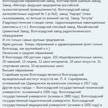
Волгоградский керамический завод, Волтайр-пром (шинный завод),
Завод «Метеор» (ведущее предприятие российской
пьезоэлектронной промышленности), Волгоградский завод
железобетонных изделий № 1 (и №2), завод "Аврора" (тоже
пьезокерамика, но больше по военной части), Завод "Ахтуба"
(Гидроакустические станции связи, гидролокационные навигационные
комплексы и т.п.), Волгоградский гипсовый завод, Михайловский
Цементный Завод, Волгоградский завод радиотехнического
оборудования
И это только самые крупные предприятия...
Идем дальше. Теперь образование и здравоохранение (взял только
Волгоград, как крупнейший н.п.):
Начальное и среднее образование
В Волгограде 240 детских садов, 102 общеобразовательных школы,
20 гимназий, 13 лицеев, 12 школ-интернатов, 18 школ искусств, 31
спортивная школа, 10 музыкальных школ.
Высшее образование
Старейшим вузом Волгограда является Волгоградский
муниципальный институт искусств им. П. А. Серебрякова,
основанный как Царицынское музыкальное училище в 1917 году.
Другие вузы города — Волгоградский государственный технический
университет, основанный в 1930 году. Волгоградский
государственный университет (основан в 1980 году), Волгоградский
государственный педагогический университет, Волгоградский
государственный медицинский университет (основан в 1935 году) и