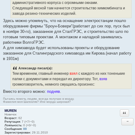
административного корпуса с огромными окнами.
Следующей весной там начнется строительство химкомбината и
завода резино-технических изделий.
Здесь можно упомянуть, что на оснащение электростанции пошло
оборудование фирмы "Броун-Бовери"(работает до сих пор, пуск был
в ноябре 30-го), заказанное для СталГРЭС, и строительство шло по
готовым типовым проектам. А монтажом и наладкой занимались
работники ВолгоГРЭС.
А для химзавода будет использованы проекты и оборудование
заказанное для Сталинградского химзавода им Кирова.(начал работу
в 1931м)
Александр писал(а):
Тем временем, главный инженер
взял
с каждого из них тоненькие
папки с документами и передал их директору. Тот,
взяв
громкоговоритель, немного смущаясь произнес:
Вместо второго можно:
подняв
.
Пытаясь помочь людям, всегда получаю в морду.
Фамилия моя Шапокляк? Или морда широкая?
MUREN
Ответи
Новичок
Возраст:
62
−
Репутация:
7 (+7/−0)
Лояльность:
0 (+0/−0)
Сообщения:
88
Зарегистрирован:
29.11.2010