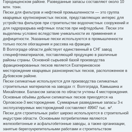
Городищенском районе. Разведанные запасы составляют около 10
млн. тонн.
Пески для фильтров и нефтяной промышленности — это группа
кварцевых крупнозернистых песков, представляющих интерес для
устройства фильтров при строительстве водоочистных сооружений и
для гидроразрыва нефтяных пластов при нефтедобыче. Пески эти
выделены условно вследствие уникальности их применения и
дефицитности. Указанные пески используются в промышленности
только после обогащения и рассева на фракции.
В Волгограде области действует единственный в СНГ завод
спецнефтематериалов, поставляющий продукцию в различные
районы страны. Основной сырьевой базой производства
фракционированных песков является Екатериновское
месторождение кварцевых разнозернистых песков, расположенное в
Дубовском районе.
Пески силикатные используются для производства силикатных
строительных материалов на заводах гг. Волгограда, Камышина и
Михайловки. Балансом запасов по области учтены 4 месторождения.
Основные объёмы добычи силикатных песков приходятся на
Орловское-3 месторождение. Суммарные разведанные запасы 3-х
эксплуатируемых месторождений составляют 49947 тыс. м³.
Пески для строительных работ широко используются в строительной
индустрии области. Основными потребителями являются
железобетонные и асфальтобетонные заводы, а также организации,
занятые берегоукрепительными работами и строительством