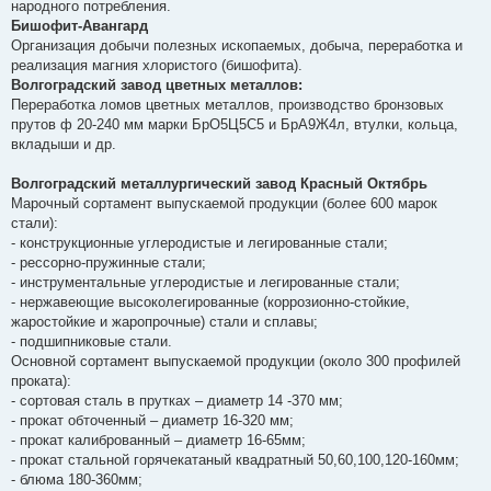
народного потребления.
Бишофит-Авангард
Организация добычи полезных ископаемых, добыча, переработка и
реализация магния хлористого (бишофита).
Волгоградский завод цветных металлов:
Переработка ломов цветных металлов, производство бронзовых
прутов ф 20-240 мм марки БрО5Ц5С5 и БрА9Ж4л, втулки, кольца,
вкладыши и др.
Волгоградский металлургический завод Красный Октябрь
Марочный сортамент выпускаемой продукции (более 600 марок
стали):
- конструкционные углеродистые и легированные стали;
- рессорно-пружинные стали;
- инструментальные углеродистые и легированные стали;
- нержавеющие высоколегированные (коррозионно-стойкие,
жаростойкие и жаропрочные) стали и сплавы;
- подшипниковые стали.
Основной сортамент выпускаемой продукции (около 300 профилей
проката):
- сортовая сталь в прутках – диаметр 14 -370 мм;
- прокат обточенный – диаметр 16-320 мм;
- прокат калиброванный – диаметр 16-65мм;
- прокат стальной горячекатаный квадратный 50,60,100,120-160мм;
- блюма 180-360мм;