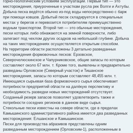
горно-геологическим условиям эксплуатации. Первый тип — это
месторождения, приуроченные к участкам русла рек Волги и Ахтубы.
Добыча песка ведётся обычно из-под воды непосредственно с барж
при помощи ковшов. Добытый песок складируется в специальных
местах у берегов и перевозится потребителям преимущественно
водным транспортом. Второй тип — это обычные месторождения,
пески которых либо обнажаются на земной поверхности, либо
залегают под чехлом других осадков на небольшой глубине. Добыча
на таких месторождениях осуществляется открытым способом.
На территории области расположены 3 детально разведанных
месторождения формовочных песков: Ерзовское,
Северочелюскинское и Чапурниковское, общие запасы по которым
составляют около 67 млн. т. Кроме того, выявлены и предварительно
разведаны Орловское (Северный участок) и Тишанское
месторождения, запасы по которым составляют 48,455 млн. т.
Имеющаяся сырьевая база формовочного сырья обеспечивает
потребности предприятий области на далёкую перспективу и
необходимость разведки новых месторождений отсутствует.
Созданный резерв запасов позволяет удовлетворить также и
потребности соседних регионов в данном виде сырья.
Стекольные пески известны на севере области, где в пределах
Камышинского административного района имеется два разведанных
месторождения: Елшанское и Камышинское.
Пески для производства абразивов представлены одним
разведанным месторождением (Орловским-1), расположенным в