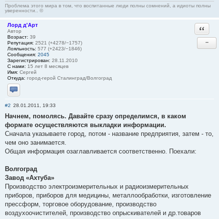
Проблема этого мира в том, что воспитанные люди полны сомнений, а идиоты полны
уверенности.. ©
Лорд д'Арт
Ответи
Автор
Возраст:
39
−
Репутация:
2521 (+4278/−1757)
Лояльность:
577 (+2423/−1846)
Сообщения:
2045
Зарегистрирован:
28.11.2010
С нами:
15 лет 8 месяцев
Имя:
Сергей
Откуда:
город-герой Сталинград/Волгоград
Отправить личное сообщение
#2
28.01.2011, 19:33
Начнем, помолясь. Давайте сразу определимся, в каком
формате осуществляются выкладки информации.
Сначала указываете город, потом - название предприятия, затем - то,
чем оно занимается.
Общая информация озаглавливается соответственно. Поехали:
Волгоград
Завод «Ахтуба»
Производство электроизмерительных и радиоизмерительных
приборов, приборов для медицины, металлообработки, изготовление
прессформ, торговое оборудование, производство
воздухоочистителей, производство опрыскивателей и др.товаров