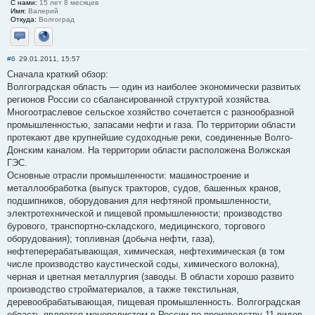
С нами:
15 лет 8 месяцев
Имя:
Валерий
Откуда:
Волгоград
Отправить личное сообщение
Сайт
#6
29.01.2011, 15:57
Сначала краткий обзор:
Волгоградская область — один из наиболее экономически развитых
регионов России со сбалансированной структурой хозяйства.
Многоотраслевое сельское хозяйство сочетается с разнообразной
промышленностью, запасами нефти и газа. По территории области
протекают две крупнейшие судоходные реки, соединенные Волго-
Донским каналом. На территории области расположена Волжская
ГЭС.
Основные отрасли промышленности: машиностроение и
металлообработка (выпуск тракторов, судов, башенных кранов,
подшипников, оборудования для нефтяной промышленности,
электротехнической и пищевой промышленности; производство
бурового, транспортно-складского, медицинского, торгового
оборудования); топливная (добыча нефти, газа),
нефтеперерабатывающая, химическая, нефтехимическая (в том
числе производство каустической соды, химического волокна),
черная и цветная металлургия (заводы. В области хорошо развито
производство стройматериалов, а также текстильная,
деревообрабатывающая, пищевая промышленность. Волгоградская
область является монополистом в России по производству 11 видов