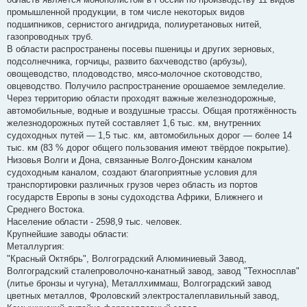
промышленной продукции, в том числе некоторых видов
подшипников, сернистого ангидрида, полиуретановых нитей,
газопроводных труб.
В области распространены посевы пшеницы и других зерновых,
подсолнечника, горчицы, развито бахчеводство (арбузы),
овощеводство, плодоводство, мясо-молочное скотоводство,
овцеводство. Получило распространение орошаемое земледелие.
Через территорию области проходят важные железнодорожные,
автомобильные, водные и воздушные трассы. Общая протяжённость
железнодорожных путей составляет 1,6 тыс. км, внутренних
судоходных путей — 1,5 тыс. км, автомобильных дорог — более 14
тыс. км (83 % дорог общего пользования имеют твёрдое покрытие).
Низовья Волги и Дона, связанные Волго-Донским каналом
судоходным каналом, создают благоприятные условия для
транспортировки различных грузов через область из портов
государств Европы в зоны судоходства Африки, Ближнего и
Среднего Востока.
Население области - 2598,9 тыс. человек.
Крупнейшие заводы области:
Металлургия:
"Красный Октябрь", Волгоградский Алюминиевый Завод,
Волгоградский сталепроволочно-канатный завод, завод "Техносплав"
(литье бронзы и чугуна), Металлхиммаш, Волгоградский завод
цветных металлов, Фроловский электросталеплавильный завод,