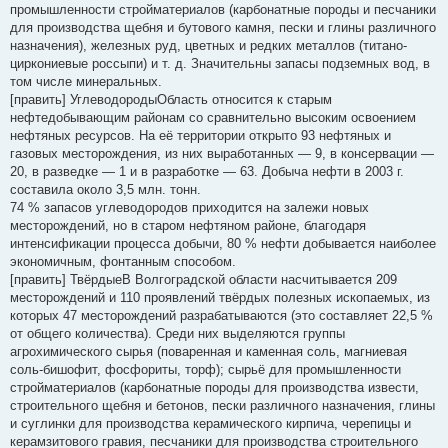
промышленности стройматериалов (карбонатные породы и песчаники
для производства щебня и бутового камня, пески и глины различного
назначения), железных руд, цветных и редких металлов (титано-
циркониевые россыпи) и т. д. Значительны запасы подземных вод, в
том числе минеральных.
[править] УглеводородыОбласть относится к старым
нефтедобывающим районам со сравнительно высоким освоением
нефтяных ресурсов. На её территории открыто 93 нефтяных и
газовых месторождения, из них выработанных — 9, в консервации —
20, в разведке — 1 и в разработке — 63. Добыча нефти в 2003 г.
составила около 3,5 млн. тонн.
74 % запасов углеводородов приходится на залежи новых
месторождений, но в старом нефтяном районе, благодаря
интенсификации процесса добычи, 80 % нефти добывается наиболее
экономичным, фонтанным способом.
[править] ТвёрдыеВ Волгоградской области насчитывается 209
месторождений и 110 проявлений твёрдых полезных ископаемых, из
которых 47 месторождений разрабатываются (это составляет 22,5 %
от общего количества). Среди них выделяются группы
агрохимического сырья (поваренная и каменная соль, магниевая
соль-бишофит, фосфориты, торф); сырьё для промышленности
стройматериалов (карбонатные породы для производства извести,
строительного щебня и бетонов, пески различного назначения, глины
и суглинки для производства керамического кирпича, черепицы и
керамзитового гравия, песчаники для производства строительного