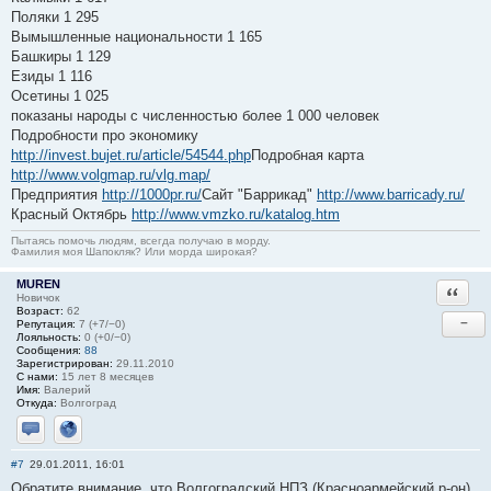
Поляки 1 295
Вымышленные национальности 1 165
Башкиры 1 129
Езиды 1 116
Осетины 1 025
показаны народы c численностью более 1 000 человек
Подробности про экономику
http://invest.bujet.ru/article/54544.php
Подробная карта
http://www.volgmap.ru/vlg.map/
Предприятия
http://1000pr.ru/
Сайт "Баррикад"
http://www.barricady.ru/
Красный Октябрь
http://www.vmzko.ru/katalog.htm
Пытаясь помочь людям, всегда получаю в морду.
Фамилия моя Шапокляк? Или морда широкая?
MUREN
Ответи
Новичок
Возраст:
62
−
Репутация:
7 (+7/−0)
Лояльность:
0 (+0/−0)
Сообщения:
88
Зарегистрирован:
29.11.2010
С нами:
15 лет 8 месяцев
Имя:
Валерий
Откуда:
Волгоград
Отправить личное сообщение
Сайт
#7
29.01.2011, 16:01
Обратите внимание, что Волгоградский НПЗ (Красноармейский р-он)