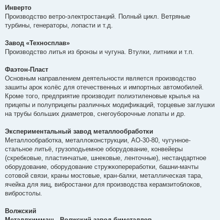
Инверто
Производство ветро-электростанций. Полный цикл. Ветряные
турбины, генераторы, лопасти и т.д.
Завод «Техносплав»
Производство литья из бронзы и чугуна. Втулки, литники и т.п.
Фаэтон-Пласт
Основным направлением деятельности является производство
зашиты арок колёс для отечественных и импортных автомобилей.
Кроме того, предприятие производит полиэтиленовые крылья на
прицепы и полуприцепы различных модификаций, торцевые заглушки
на трубы больших диаметров, снегоуборочные лопаты и др.
Экспериментальный завод металлообработки
Металлообработка, металлоконструкции, АО-30-80, чугунное-
стальное литьё, грузоподьемное оборудование, конвейеры
(скребковые, пластинчатые, шнековые, ленточные), нестандартное
оборудование, оборудование стружкопереработки, башни-мачты
сотовой связи, краны мостовые, кран-балки, металлическая тара,
ячейка для яиц, вибростанки для производства керамзитоблоков,
вибростолы.
Волжский
Металлхиммаш - Волжский завод биметаллов