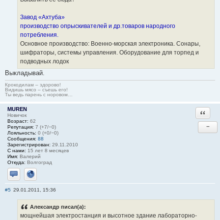
Завод «Ахтуба»
производство опрыскивателей и др.товаров народного
потребления.
Основное производство: Военно-морская электроника. Сонары,
шифраторы, системы управления. Оборудование для торпед и
подводных лодок
Выкладывай.
Крокодилам – здорово!
Видишь мясо – съешь его!
Ты ведь парень с норовом…
MUREN
Ответи
Новичок
Возраст:
62
−
Репутация:
7 (+7/−0)
Лояльность:
0 (+0/−0)
Сообщения:
88
Зарегистрирован:
29.11.2010
С нами:
15 лет 8 месяцев
Имя:
Валерий
Откуда:
Волгоград
Отправить личное сообщение
Сайт
#5
29.01.2011, 15:36
Александр писал(а):
мощнейшая электростанция и высотное здание лабораторно-