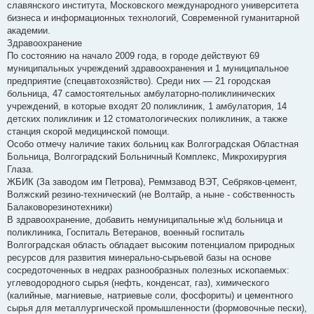
славянского института, Московского международного университета
бизнеса и информационных технологий, Современной гуманитарной
академии.
Здравоохранение
По состоянию на начало 2009 года, в городе действуют 69
муниципальных учреждений здравоохранения и 1 муниципальное
предприятие (спецавтохозяйство). Среди них — 21 городская
больница, 47 самостоятельных амбулаторно-поликлинических
учреждений, в которые входят 20 поликлиник, 1 амбулатория, 14
детских поликлиник и 12 стоматологических поликлиник, а также
станция скорой медицинской помощи.
Особо отмечу наличие таких больниц как Волгоградская Областная
Больница, Волгоградский Больничный Комплекс, Микрохирургия
Глаза.
ЖБИК (За заводом им Петрова), Реммзавод ВЭТ, Себряков-цемент,
Волжский резино-технический (не Волтайр, а ныне - собственность
Балаковорезинотехники)
В здравоохранение, добавить немуниципальные ж\д больница и
поликлиника, Госпиталь Ветеранов, военный госпиталь
Волгоградская область обладает высоким потенциалом природных
ресурсов для развития минерально-сырьевой базы на основе
сосредоточенных в недрах разнообразных полезных ископаемых:
углеводородного сырья (нефть, конденсат, газ), химического
(калийные, магниевые, натриевые соли, фосфориты) и цементного
сырья для металлургической промышленности (формовочные пески),