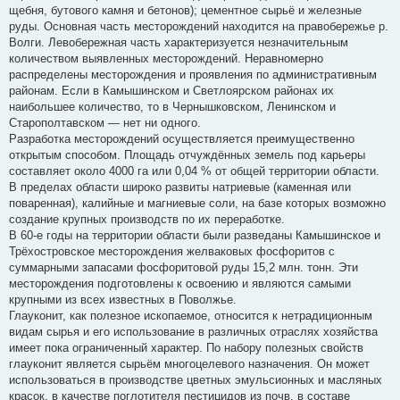
щебня, бутового камня и бетонов); цементное сырьё и железные
руды. Основная часть месторождений находится на правобережье р.
Волги. Левобережная часть характеризуется незначительным
количеством выявленных месторождений. Неравномерно
распределены месторождения и проявления по административным
районам. Если в Камышинском и Светлоярском районах их
наибольшее количество, то в Чернышковском, Ленинском и
Старополтавском — нет ни одного.
Разработка месторождений осуществляется преимущественно
открытым способом. Площадь отчуждённых земель под карьеры
составляет около 4000 га или 0,04 % от общей территории области.
В пределах области широко развиты натриевые (каменная или
поваренная), калийные и магниевые соли, на базе которых возможно
создание крупных производств по их переработке.
В 60-е годы на территории области были разведаны Камышинское и
Трёхостровское месторождения желваковых фосфоритов с
суммарными запасами фосфоритовой руды 15,2 млн. тонн. Эти
месторождения подготовлены к освоению и являются самыми
крупными из всех известных в Поволжье.
Глауконит, как полезное ископаемое, относится к нетрадиционным
видам сырья и его использование в различных отраслях хозяйства
имеет пока ограниченный характер. По набору полезных свойств
глауконит является сырьём многоцелевого назначения. Он может
использоваться в производстве цветных эмульсионных и масляных
красок, в качестве поглотителя пестицидов из почв, в составе