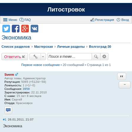
Литостровок
Меню
FAQ
Регистрация
Вход
Экономика
Список разделов
Мастерская
Личные разделы
Волгоград-30
Ответить
Первое новое сообщение
• 20 сообщений • Страница 1 из 1
Sverm
Ответи
Автор темы, Администратор
Репутация:
5065 (+5124/−59)
−
Лояльность:
1 (+1/−0)
Сообщения:
3958
Зарегистрирован:
22.11.2010
С нами:
15 лет 8 месяцев
Имя:
Сергей
Откуда:
Красноярск
Отправить личное сообщение
#1
26.01.2011, 21:07
Экономика