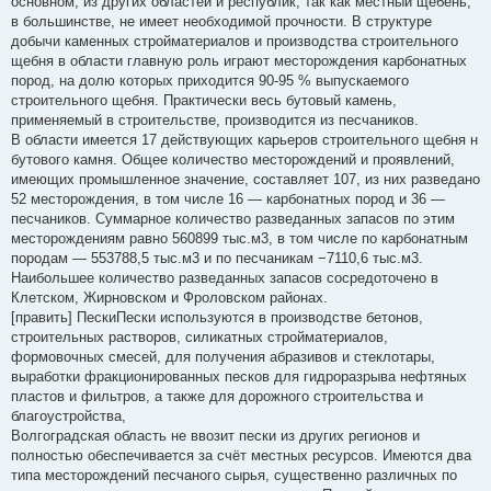
основном, из других областей и республик, так как местный щебень,
в большинстве, не имеет необходимой прочности. В структуре
добычи каменных стройматериалов и производства строительного
щебня в области главную роль играют месторождения карбонатных
пород, на долю которых приходится 90-95 % выпускаемого
строительного щебня. Практически весь бутовый камень,
применяемый в строительстве, производится из песчаников.
В области имеется 17 действующих карьеров строительного щебня н
бутового камня. Общее количество месторождений и проявлений,
имеющих промышленное значение, составляет 107, из них разведано
52 месторождения, в том числе 16 — карбонатных пород и 36 —
песчаников. Суммарное количество разведанных запасов по этим
месторождениям равно 560899 тыс.м3, в том числе по карбонатным
породам — 553788,5 тыс.м3 и по песчаникам −7110,6 тыс.м3.
Наибольшее количество разведанных запасов сосредоточено в
Клетском, Жирновском и Фроловском районах.
[править] ПескиПески используются в производстве бетонов,
строительных растворов, силикатных стройматериалов,
формовочных смесей, для получения абразивов и стеклотары,
выработки фракционированных песков для гидроразрыва нефтяных
пластов и фильтров, а также для дорожного строительства и
благоустройства,
Волгоградская область не ввозит пески из других регионов и
полностью обеспечивается за счёт местных ресурсов. Имеются два
типа месторождений песчаного сырья, существенно различных по