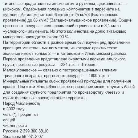
титановые представлены ильменитом и рутилом, циркониевые —
цирконом. Содержания полезных компонентов в пересчёте на
«условный» ильменит колеблются от 25 кг/м3 (Балтиновское
проявление) до 66 кг/м3 (Западнокамышинское проявление). Общие
прогнозные ресурсы всех проявлений оцениваются в 3,1 млн.т.
«условного» ильменита. Из этого количества на долю титановых
минералов приходится около 90 %.
На территории области в разное время был изучен ряд проявлений
красящих минеральных пигментов, из которых практическое
значение имеют только 2 — в Котовском и Иловлинском районах.
Первое проявление представлено охристыми песками альбского
яруса, прогнозные ресурсы — 224 тыс. т. Второе —
Малояблоневское — связано с пестроокрашенными глинами
триасового возраста, прогнозные ресурсы — 1800 тыс. т.
Минеральные пигменты обоих проявлений пригодны для получения
красок. При этом Малояблоневское проявление может служить базой
для создания крупного предприятия по производству клеевых и
сухих фасадных красок, а также терразитов.
Народ Численность
в 2002 году,
чел. (*) Процент от
общей
численности
Русские 2 399 300 88,10
Украинцы 56 281 2,07