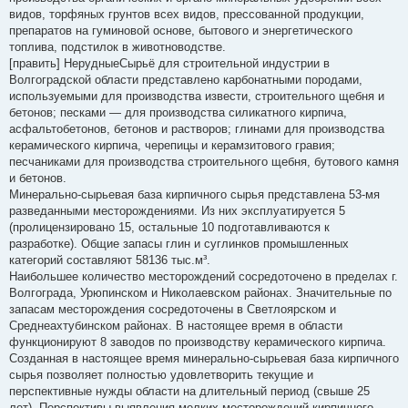
видов, торфяных грунтов всех видов, прессованной продукции,
препаратов на гуминовой основе, бытового и энергетического
топлива, подстилок в животноводстве.
[править] НерудныеСырьё для строительной индустрии в
Волгоградской области представлено карбонатными породами,
используемыми для производства извести, строительного щебня и
бетонов; песками — для производства силикатного кирпича,
асфальтобетонов, бетонов и растворов; глинами для производства
керамического кирпича, черепицы и керамзитового гравия;
песчаниками для производства строительного щебня, бутового камня
и бетонов.
Минерально-сырьевая база кирпичного сырья представлена 53-мя
разведанными месторождениями. Из них эксплуатируется 5
(пролицензировано 15, остальные 10 подготавливаются к
разработке). Общие запасы глин и суглинков промышленных
категорий составляют 58136 тыс.м³.
Наибольшее количество месторождений сосредоточено в пределах г.
Волгограда, Урюпинском и Николаевском районах. Значительные по
запасам месторождения сосредоточены в Светлоярском и
Среднеахтубинском районах. В настоящее время в области
функционируют 8 заводов по производству керамического кирпича.
Созданная в настоящее время минерально-сырьевая база кирпичного
сырья позволяет полностью удовлетворить текущие и
перспективные нужды области на длительный период (свыше 25
лет). Перспективы выявления мелких месторождений кирпичного