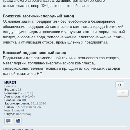
гражданского строительства; административно-торгового
строительства; опор ЛЭП; антенн сотовой связи.
Волжский азотно-кислородный завод
Основная задача предприятия - бесперебойное и безаварийное
обеспечение предприятий химического комплекса города Волжский
следующими видами продукции и услугами: азот, кислород, сжатый
воздух, оборотная вода, теплоснабжение, электроснабжение, связь,
очистка и утилизация стоков, промышленных предприятий.
Волжский подшипниковый завод
Подшипники для автомобильной техники, рельсового транспорта,
металлургии, топливно-энергетического комплекса,
сельскохозяйственной техники и пр. Один из крупнейших заводов
данной тематики в РФ.
MUREN
Ответи
Новичок
Возраст:
62
−
Репутация:
7 (+7/−0)
Лояльность:
0 (+0/−0)
Сообщения:
88
Зарегистрирован:
29.11.2010
С нами:
15 лет 8 месяцев
Имя:
Валерий
Откуда:
Волгоград
Отправить личное сообщение
Сайт