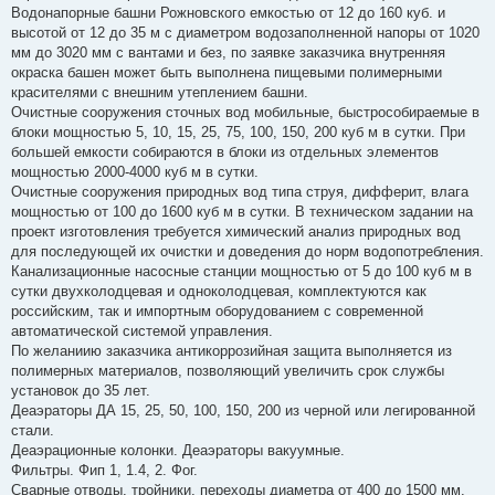
Водонапорные башни Рожновского емкостью от 12 до 160 куб. и
высотой от 12 до 35 м с диаметром водозаполненной напоры от 1020
мм до 3020 мм с вантами и без, по заявке заказчика внутренняя
окраска башен может быть выполнена пищевыми полимерными
красителями с внешним утеплением башни.
Очистные сооружения сточных вод мобильные, быстрособираемые в
блоки мощностью 5, 10, 15, 25, 75, 100, 150, 200 куб м в сутки. При
большей емкости собираются в блоки из отдельных элементов
мощностью 2000-4000 куб м в сутки.
Очистные сооружения природных вод типа струя, дифферит, влага
мощностью от 100 до 1600 куб м в сутки. В техническом задании на
проект изготовления требуется химический анализ природных вод
для последующей их очистки и доведения до норм водопотребления.
Канализационные насосные станции мощностью от 5 до 100 куб м в
сутки двухколодцевая и одноколодцевая, комплектуются как
российским, так и импортным оборудованием с современной
автоматической системой управления.
По желаниию заказчика антикоррозийная защита выполняется из
полимерных материалов, позволяющий увеличить срок службы
установок до 35 лет.
Деаэраторы ДА 15, 25, 50, 100, 150, 200 из черной или легированной
стали.
Деаэрационные колонки. Деаэраторы вакуумные.
Фильтры. Фип 1, 1.4, 2. Фог.
Сварные отводы, тройники, переходы диаметра от 400 до 1500 мм.