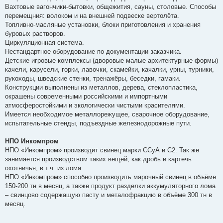
Вахтовые вагончики-бытовки, общежития, сауны, столовые. Способы
перемещния: волоком и на внешней подвеске вертолёта.
Топливно-масляные установки, блоки приготовления и хранения
буровых растворов.
Циркуляционная система.
Нестандартное оборудование по документации заказчика.
Детские игровые комплексы (дворовые малые архитектурные формы)
качели, карусели, горки, лавочки, скамейки, качалки, урны, турники,
рукоходы, шведские стенки, тренажёры, беседки, гамаки.
Конструкции выполнены из металлов, дерева, стеклопластика,
окрашены современными российскими и импортными
атмосферостойкими и экологически чистыми красителями.
Имеется необходимое металлорежущее, сварочное оборудование,
испытательные стенды, подъездные железнодорожные пути.
НПО Инкомпром
НПО «Инкомпром» производит свинец марки ССуА и С2. Так же
занимается производством таких вещей, как дробь и картечь
охотничья, в т.ч. из лома.
НПО «Инкомпром» способно производить марочный свинец в объёме
150-200 тн в месяц, а также продукт разделки аккумуляторного лома
– свинцово содержащую пасту и металофракцию в объёме 300 тн в
месяц.