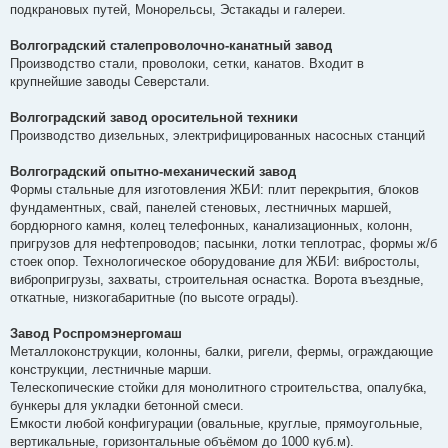
подкрановых путей, Монорельсы, Эстакады и галереи.
Волгоградский сталепроволочно-канатный завод
Производство стали, проволоки, сетки, канатов. Входит в
крупнейшие заводы Северстали.
Волгоградский завод оросительной техники
Производство дизельных, электрифицированных насосных станций
Волгоградский опытно-механический завод
Формы стальные для изготовления ЖБИ: плит перекрытия, блоков
фундаментных, свай, панелей стеновых, лестничных маршей,
бордюрного камня, колец телефонных, канализационных, колонн,
пригрузов для нефтепроводов; пасынки, лотки теплотрас, формы ж/б
стоек опор. Технологическое оборудование для ЖБИ: вибростолы,
вибропригрузы, захваты, строительная оснастка. Ворота въездные,
откатные, низкогабаритные (по высоте ограды).
Завод Роспромэнергомаш
Металлоконструкции, колонны, балки, ригели, фермы, ограждающие
конструкции, лестничные марши.
Телескопические стойки для монолитного строительства, опалубка,
бункеры для укладки бетонной смеси.
Емкости любой конфигурации (овальные, круглые, прямоугольные,
вертикальные, горизонтальные объёмом до 1000 куб.м).