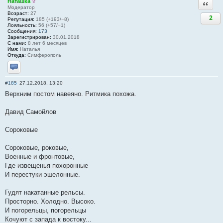
Наташка
Ответи
Модератор
Возраст:
27
2
Репутация:
185 (+193/−8)
Лояльность:
56 (+57/−1)
Сообщения:
173
Зарегистрирован:
30.01.2018
С нами:
8 лет 6 месяцев
Имя:
Наталья
Откуда:
Симферополь
Отправить личное сообщение
#185
27.12.2018, 13:20
Верхним постом навеяно. Ритмика похожа.
Давид Самойлов
Сороковые
Сороковые, роковые,
Военные и фронтовые,
Где извещенья похоронные
И перестуки эшелонные.
Гудят накатанные рельсы.
Просторно. Холодно. Высоко.
И погорельцы, погорельцы
Кочуют с запада к востоку...