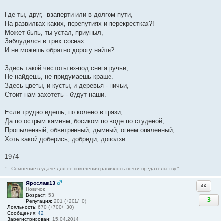
Где ты, друг,- взаперти или в долгом пути,
На развилках каких, перепутиях и перекрестках?!
Может быть, ты устал, приуныл,
Заблудился в трех соснах
И не можешь обратно дорогу найти?..
Здесь такой чистоты из-под снега ручьи,
Не найдешь, не придумаешь краше.
Здесь цветы, и кусты, и деревья - ничьи,
Стоит нам захотеть - будут наши.
Если трудно идешь, по колено в грязи,
Да по острым камням, босиком по воде по студеной,
Пропыленный, обветренный, дымный, огнем опаленный,
Хоть какой доберись, добреди, доползи.
1974
"...Сомнение в удаче для ее поколения равнялось почти предательству."
Ярослав13
Ответи
Новичок
Возраст:
53
3
Репутация:
201 (+201/−0)
Лояльность:
670 (+700/−30)
Сообщения:
42
Зарегистрирован:
15.04.2014