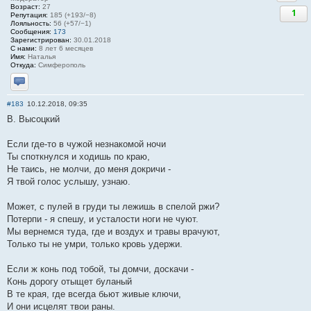
Возраст:
27
1
Репутация:
185 (+193/−8)
Лояльность:
56 (+57/−1)
Сообщения:
173
Зарегистрирован:
30.01.2018
С нами:
8 лет 6 месяцев
Имя:
Наталья
Откуда:
Симферополь
Отправить личное сообщение
#183
10.12.2018, 09:35
В. Высоцкий
Если где-то в чужой незнакомой ночи
Ты споткнулся и ходишь по краю,
Не таись, не молчи, до меня докричи -
Я твой голос услышу, узнаю.
Может, с пулей в груди ты лежишь в спелой ржи?
Потерпи - я спешу, и усталости ноги не чуют.
Мы вернемся туда, где и воздух и травы врачуют,
Только ты не умри, только кровь удержи.
Если ж конь под тобой, ты домчи, доскачи -
Конь дорогу отыщет буланый
В те края, где всегда бьют живые ключи,
И они исцелят твои раны.