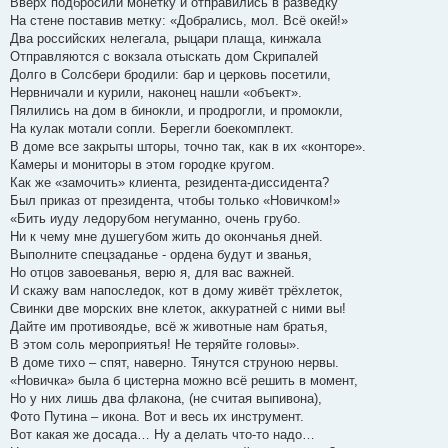
Вверх подбросили монетку и отправились в разведку
На стене поставив метку: «Добрались, мол. Всё окей!»
Два российских нелегала, рыцари плаща, кинжала
Отправляются с вокзала отыскать дом Скрипалей
Долго в Солсбери бродили: бар и церковь посетили,
Нервничали и курили, наконец нашли «объект».
Пялились на дом в бинокли, и продрогли, и промокли,
На кулак мотали сопли. Берегли боекомплект.
В доме все закрыты шторы, точно так, как в их «конторе».
Камеры и мониторы в этом городке кругом.
Как же «замочить» клиента, резидента-диссидента?
Был приказ от президента, чтобы только «Новичком!»
«Бить иуду ледорубом негуманно, очень грубо.
Ни к чему мне душегубом жить до окончанья дней.
Выполните спецзаданье - ордена будут и званья,
Но отцов завоеванья, верю я, для вас важней.
И скажу вам напоследок, кот в дому живёт трёхлеток,
Свинки две морских вне клеток, аккуратней с ними вы!
Дайте им противоядье, всё ж животные нам братья,
В этом соль мероприятья! Не теряйте головы».
В доме тихо – спят, наверно. Тянутся струною нервы.
«Новичка» была б цистерна можно всё решить в момент,
Но у них лишь два флакона, (не считая выпивона),
Фото Путина – икона. Вот и весь их инструмент.
Вот какая же досада… Ну а делать что-то надо…