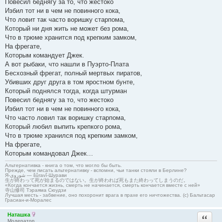
Повесил беднягу за то, что жестоко
Избил тот ни в чем не повинного кока,
Что ловит так часто воришку старпома,
Который ни дня жить не может без рома,
Что в трюме хранится под крепким замком,
На фрегате,
Которым командует Джек.
А вот рыбаки, что нашли в Пуэрто-Плата
Бесхозный фрегат, полный мертвых пиратов,
Убивших друг друга в том яростном бунте,
Который поднялся тогда, когда штурман
Повесил беднягу за то, что жестоко
Избил тот ни в чем не повинного кока,
Что часто ловил так воришку старпома,
Который любил выпить крепкого рома,
Что в трюме хранился под крепким замком,
На фрегате,
Которым командовал Джек…
Альтернативка - книга о том, что могло бы быть.
Прежде, чем писать альтернативку - вспомни, чьи танки стояли в Берлине?
Я-شوروی — šûravî-Шурави
生が終わって死が始まるのではない。生が終われば死もまた終わってしまうのだ。
«Когда кончается жизнь, смерть не начинается, смерть кончается вместе с ней»
寺山修司 Тэраяма Сюудзи
Лучшая месть - забвение, оно похоронит врага в прахе его ничтожества. (с) Бальтасар
Грасиан-и-Моралес
Наташка
Ответи
Модератор