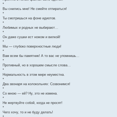
*
Вы снились мне! Не смейте отпираться!
*
Ты смотришься на фоне идиотов.
*
Любимых и родных не выбирают…
*
Он даже сушки ест ножом и вилкой!
*
Мы — глубоко поверхностные люди!
*
Вам всем бы памятник! А то вас не упомнишь…
*
Противный, но в хорошем смысле слова…
*
Нормальность в этом мире неуместна.
*
Два звонаря на колокольнях: Созвонимся!
*
Со мною — ей? Ну, это не измена.
*
Не жертвуйте собой, когда не просят!
*
Чего хочу, то и не буду делать!
*