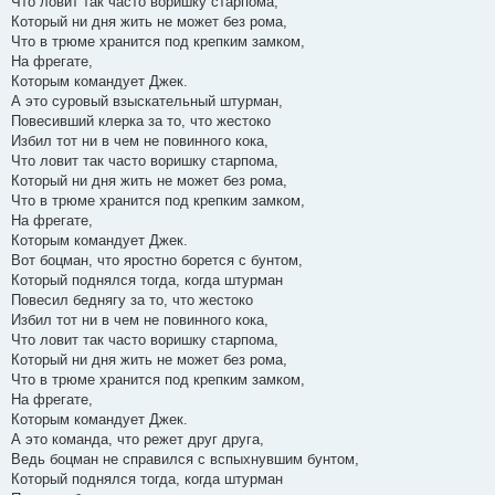
Что ловит так часто воришку старпома,
Который ни дня жить не может без рома,
Что в трюме хранится под крепким замком,
На фрегате,
Которым командует Джек.
А это суровый взыскательный штурман,
Повесивший клерка за то, что жестоко
Избил тот ни в чем не повинного кока,
Что ловит так часто воришку старпома,
Который ни дня жить не может без рома,
Что в трюме хранится под крепким замком,
На фрегате,
Которым командует Джек.
Вот боцман, что яростно борется с бунтом,
Который поднялся тогда, когда штурман
Повесил беднягу за то, что жестоко
Избил тот ни в чем не повинного кока,
Что ловит так часто воришку старпома,
Который ни дня жить не может без рома,
Что в трюме хранится под крепким замком,
На фрегате,
Которым командует Джек.
А это команда, что режет друг друга,
Ведь боцман не справился с вспыхнувшим бунтом,
Который поднялся тогда, когда штурман