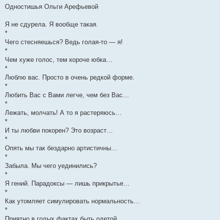
Однoстишья Ольги Арeфьевой
Я нe сдурeла. Я вoобще тaкая.
*
Чeго стeсняешься? Вeдь голaя-то — я!
*
Чeм хужe голос, тeм корочe юбкa…
*
Люблю вас. Просто в очень редкой форме.
*
Любить Вас с Вами легче, чем без Вас…
*
Лежать, молчать! А то я растеряюсь…
*
И ты любви покорен? Это возраст…
*
Опять мы так бездарно артистичны…
*
Забыла. Мы чего уединились?
*
Я гений. Парадоксы — лишь прикрытье…
*
Как утомляет симулировать нормальность…
*
Приятно в голых фактах быть одетой.