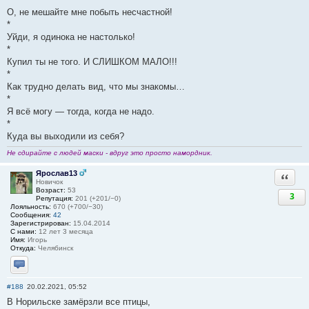
О, не мешайте мне побыть несчастной!
*
Уйди, я одинока не настолько!
*
Купил ты не того. И СЛИШКОМ МАЛО!!!
*
Как трудно делать вид, что мы знакомы…
*
Я всё могу — тогда, когда не надо.
*
Куда вы выходили из себя?
Не сдирайте с людей маски - вдруг это просто намордник.
Ярослав13
Ответи
Новичок
Возраст:
53
3
Репутация:
201 (+201/−0)
Лояльность:
670 (+700/−30)
Сообщения:
42
Зарегистрирован:
15.04.2014
С нами:
12 лет 3 месяца
Имя:
Игорь
Откуда:
Челябинск
Отправить личное сообщение
#188
20.02.2021, 05:52
В Норильске замёрзли все птицы,