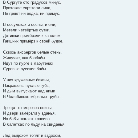
В Сургуте сто градусов минус.
Прохожие спрятали лица,
Не греют ни водка, ни примус.
В сосульках и сосны, и ели,
Метели четвёртые сутки,
Детишки примёрзли к качелям,
Гаишник примёрз к своей будке.
Сквозь айсбергов белые стены,
Живучие, как баобабы
Идут по пурге в лабутенах
Суровые русские бабы.
У них кружевные бикини,
Накрашены пухлые губы,
И дым выпускают над ними
В Челябинске мёрзлые трубы.
Трещат от морозов осины,
И двери замёрзли у зданья,
Но бабы шагают красиво
В балетках по льду на свиданья.
Лёд выдохом топят и вздохом,