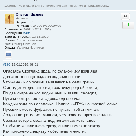
"...Сомнение в удаче для ее поколения равнялось почти предательству."
Ольгерт Иванов
Ответи
Новичок
Возраст:
62
1
Репутация:
24906 (+25005/−99)
Лояльность:
2007 (+2212/−205)
Сообщения:
5396
Зарегистрирован:
13.12.2010
С нами:
15 лет 7 месяцев
Имя:
Ольгерт Иванов
Откуда:
Украина Чернигов
Отправить личное сообщение
#186
17.02.2019, 08:01
Опасаясь Скотланд ярда, по флакончику взяв яда
Два агента спецотряда на задание пошли.
Чтобы не было осечки вещмешок набрали гречки,
С антидотом две аптечки, горсточку родной земли,
По два литра на нос водки, анаши взяли, селёдки,
Путина четыре фотки, адреса однополчан...
Каждый взял по балалайке. Надпись «ГРУ» на красной майке.
Пуховик вместо фуфайки, не пугать чтоб англичан.
Лондон встретил их туманом, чем попутал враз все планы.
Свежий ветер с океана, под ногами слякоть, снег.
Чтобы не «спалиться» сразу, сняли номер по заказу.
Как положено спецназу - обеспечили ночлег.