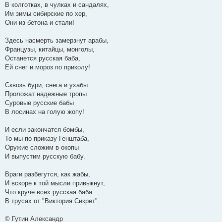
В колготках, в чулках и сандалях,
Им зимы сибирские по хер,
Они из бетона и стали!
Здесь насмерть замерзнут арабы,
Французы, китайцы, монголы,
Останется русская баба,
Ей снег и мороз по приколу!
Сквозь бури, снега и ухабы
Проложат надежные тропы
Суровые русские бабы
В лосинах на голую жопу!
И если закончатся бомбы,
То мы по приказу Генштаба,
Оружие сложим в окопы
И выпустим русскую бабу.
Враги разбегутся, как жабы,
И вскоре к той мысли привыкнут,
Что круче всех русская баба
В трусах от "Виктория Сикрет".
© Гутин Александр