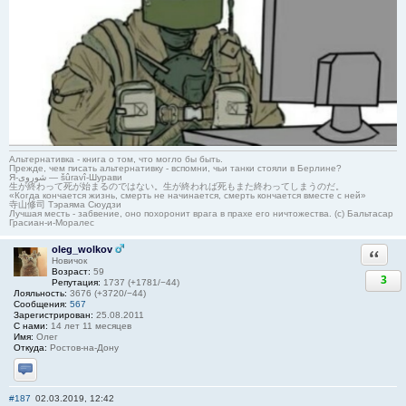
Альтернативка - книга о том, что могло бы быть.
Прежде, чем писать альтернативку - вспомни, чьи танки стояли в Берлине?
Я-شوروی — šûravî-Шурави
生が終わって死が始まるのではない。生が終われば死もまた終わってしまうのだ。
«Когда кончается жизнь, смерть не начинается, смерть кончается вместе с ней»
寺山修司 Тэраяма Сюудзи
Лучшая месть - забвение, оно похоронит врага в прахе его ничтожества. (с) Бальтасар
Грасиан-и-Моралес
oleg_wolkov
Ответи
Новичок
Возраст:
59
3
Репутация:
1737 (+1781/−44)
Лояльность:
3676 (+3720/−44)
Сообщения:
567
Зарегистрирован:
25.08.2011
С нами:
14 лет 11 месяцев
Имя:
Олег
Откуда:
Ростов-на-Дону
Отправить личное сообщение
#187
02.03.2019, 12:42