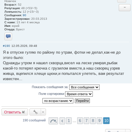
Новичок
Возраст:
52
−
Репутация:
48 (+53/−5)
Лояльность:
12 (+15/−3)
Сообщения:
90
Зарегистрирован:
20.03.2013
С нами:
13 лет 4 месяца
Имя:
юрий
Откуда:
Брест
Отправить личное сообщение
#190
12.05.2026, 09:48
Я в отпуске гуляю по району по утрам, фотки не делал,как-не до
этого было:
Однажды утром я нашел скворца,висел на леске умирая,рыбак
какой-то потерял крючка с грузилом вместе,а наш скворец узрев
живца, вцепился хлеще щюки,и попытался улететь, вам результат
известен...
Показать сообщения за:
Поле сортировки
Ответить
1
…
6
7
8
9
10
190 сообщений