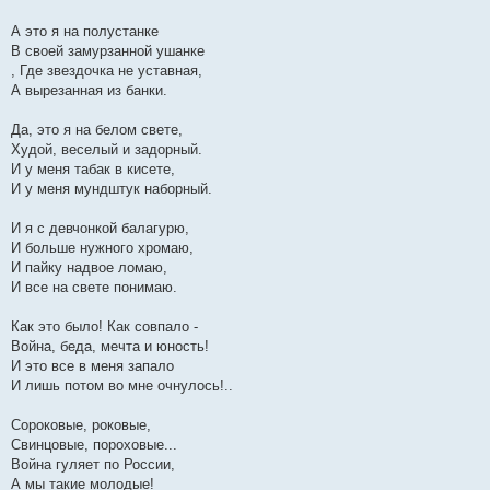
А это я на полустанке
В своей замурзанной ушанке
, Где звездочка не уставная,
А вырезанная из банки.
Да, это я на белом свете,
Худой, веселый и задорный.
И у меня табак в кисете,
И у меня мундштук наборный.
И я с девчонкой балагурю,
И больше нужного хромаю,
И пайку надвое ломаю,
И все на свете понимаю.
Как это было! Как совпало -
Война, беда, мечта и юность!
И это все в меня запало
И лишь потом во мне очнулось!..
Сороковые, роковые,
Свинцовые, пороховые...
Война гуляет по России,
А мы такие молодые!