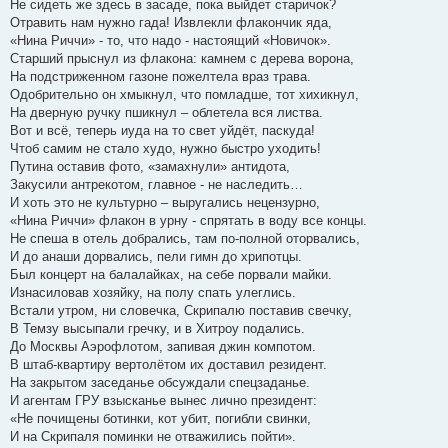
Не сидеть же здесь в засаде, пока выйдет старичок?
Отравить нам нужно гада! Извлекли флакончик яда,
«Нина Риччи» - то, что надо - настоящий «Новичок».
Старший прыснул из флакона: камнем с дерева ворона,
На подстриженном газоне пожелтела враз трава.
Одобрительно он хмыкнул, что помладше, тот хихикнул,
На дверную ручку пшикнул – облетела вся листва.
Вот и всё, теперь иуда на то свет уйдёт, паскуда!
Чтоб самим не стало худо, нужно быстро уходить!
Путина оставив фото, «замахнули» антидота,
Закусили антрекотом, главное - не наследить…
И хоть это не культурно – выругались нецензурно,
«Нина Риччи» флакон в урну - спрятать в воду все концы.
Не спеша в отель добрались, там по-полной оторвались,
И до анаши дорвались, пели гимн до хрипотцы.
Был концерт на балалайках, на себе порвали майки.
Изнасиловав хозяйку, на полу спать улеглись.
Встали утром, ни словечка, Скрипалю поставив свечку,
В Темзу высыпали гречку, и в Хитроу подались.
До Москвы Аэрофлотом, запивая джин компотом.
В штаб-квартиру вертолётом их доставил резидент.
На закрытом заседанье обсуждали спецзаданье.
И агентам ГРУ взысканье вынес лично президент:
«Не почищены ботинки, кот убит, погибли свинки,
И на Скрипаля поминки не отважились пойти».