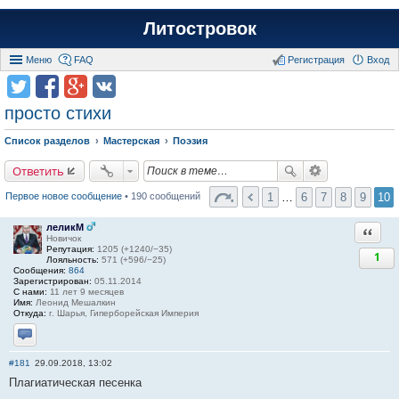
Литостровок
Меню
FAQ
Регистрация
Вход
просто стихи
Список разделов
Мастерская
Поэзия
Ответить
1
…
6
7
8
9
10
Первое новое сообщение
• 190 сообщений
леликМ
Ответи
Новичок
Репутация:
1205 (+1240/−35)
1
Лояльность:
571 (+596/−25)
Сообщения:
864
Зарегистрирован:
05.11.2014
С нами:
11 лет 9 месяцев
Имя:
Леонид Мешалкин
Откуда:
г. Шарья, Гиперборейская Империя
Отправить личное сообщение
#181
29.09.2018, 13:02
Плагиатическая песенка