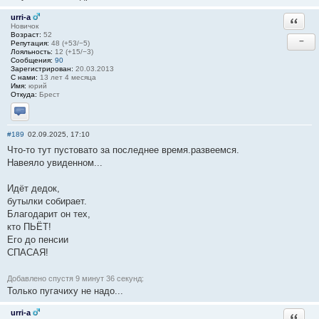
urri-a
Ответи
Новичок
Возраст:
52
−
Репутация:
48 (+53/−5)
Лояльность:
12 (+15/−3)
Сообщения:
90
Зарегистрирован:
20.03.2013
С нами:
13 лет 4 месяца
Имя:
юрий
Откуда:
Брест
Отправить личное сообщение
#189
02.09.2025, 17:10
Что-то тут пустовато за последнее время.развеемся.
Навеяло увиденном...
Идёт дедок,
бутылки собирает.
Благодарит он тех,
кто ПЬЁТ!
Его до пенсии
СПАСАЯ!
Добавлено спустя 9 минут 36 секунд:
Только пугачиху не надо...
urri-a
Ответи