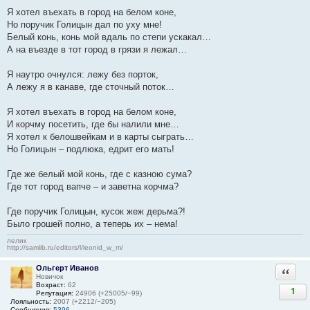
Я хотел въехать в город на белом коне,
Но поручик Голицын дал по уху мне!
Белый конь, конь мой вдаль по степи ускакал…
А на въезде в тот город в грязи я лежал…
Я наутро очнулся: лежу без порток,
А лежу я в канаве, где сточный поток…
Я хотел въехать в город на белом коне,
И корчму посетить, где бы налили мне…
Я хотел к белошвейкам и в карты сыграть…
Но Голицын – подлюка, едрит его мать!
Где же белый мой конь, где с казною сума?
Где тот город вапче – и заветна корчма?
Где поручик Голицын, кусок жеж дерьма?!
Было грошей полно, а теперь их – нема!
лелик
http://samlib.ru/editors/l/leonid_w_m/
Ольгерт Иванов
Ответи
Новичок
Возраст:
62
1
Репутация:
24906 (+25005/−99)
Лояльность:
2007 (+2212/−205)
Сообщения:
5396