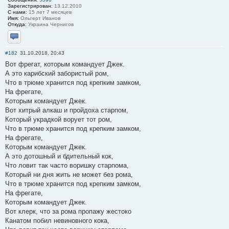
Зарегистрирован:
13.12.2010
С нами:
15 лет 7 месяцев
Имя:
Ольгерт Иванов
Откуда:
Украина Чернигов
Отправить личное сообщение
#182
31.10.2018, 20:43
Вот фрегат, которым командует Джек.
А это карибский забористый ром,
Что в трюме хранится под крепким замком,
На фрегате,
Которым командует Джек.
Вот хитрый алкаш и пройдоха старпом,
Который украдкой ворует тот ром,
Что в трюме хранится под крепким замком,
На фрегате,
Которым командует Джек.
А это дотошный и бдительный кок,
Что ловит так часто воришку старпома,
Который ни дня жить не может без рома,
Что в трюме хранится под крепким замком,
На фрегате,
Которым командует Джек.
Вот клерк, что за рома пропажу жестоко
Канатом побил невиновного кока,