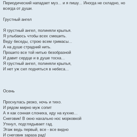
Периодический нападает муз... и я пишу... Иногда не складно, но
всегда от души.
Грустный ангел
Я грустный ангел, полиняли крылья.
Я улыбаюсь чтобы всех смешить.
Веду беседы, строю всем гримасы...
А на душе страдний нить.
Прошито все той нитью безобразной
И давит сердце и в душе тоска...
Я грустный ангел, полиняли крылья,
И нет уж сил подняться в небеса...
Осень
Проснулась резко, ночь и тихо.
И рядом мирно муж сопит
А я как сонная слониха, иду на кухню...
Снеговик! В окно нахально нос морковкой
Уткнул, подглядывает гад.
Этаж ведь первый, все - все видно
И снеговик зараза рад!