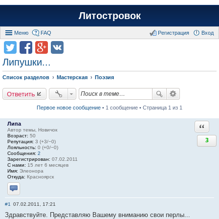
Литостровок
Меню
FAQ
Регистрация
Вход
Липушки...
Список разделов
Мастерская
Поэзия
Ответить
Первое новое сообщение
• 1 сообщение • Страница 1 из 1
Липа
Ответи
Автор темы, Новичок
Возраст:
50
3
Репутация:
3 (+3/−0)
Лояльность:
0 (+0/−0)
Сообщения:
2
Зарегистрирован:
07.02.2011
С нами:
15 лет 6 месяцев
Имя:
Элеонора
Откуда:
Красноярск
Отправить личное сообщение
#1
07.02.2011, 17:21
Здравствуйте. Представляю Вашему вниманию свои перлы...