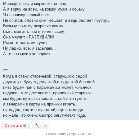
Морозу, снегу и морковке, он рад
А я ворчу на всех, на кошку мужа и собаку
Я ненавижу первый снег.
Не спится, словно снег мешает, а ведь растает поутру...
Возьму прижму покрепче кошку
Быть может с ней в тепле засну.
Она мяучит - РАЗБУДИЛИ!
Рычит и лапками сучит...
Ну ладно, все, я засыпаю...
А то вон муж уже ворчит...
***
Когда я стану старенькой, старушкою седой
дружить я буду с дедушкой,с кудлатой бородой.
пить будем чай с баранками,а может коньячок,
надеюсь мне достанется ,приличный старичок.
мы будем путешествовать,с собакою гулять.
а вечерами в карты на пряники играть..
ну ладно, хватит глупостей,еще я молода..
но жаль,что очень быстро бегут-летят года.
Ответить
1 сообщение • Страница 1 из 1