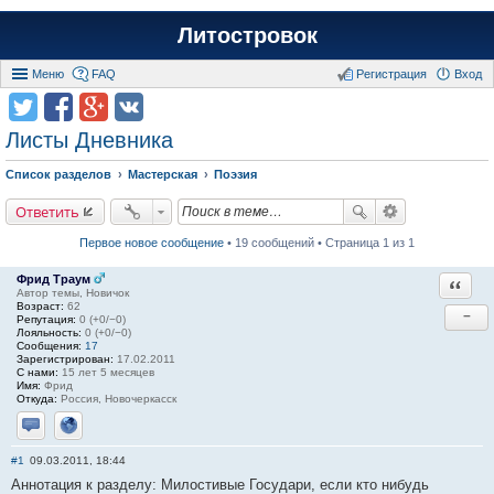
Литостровок
Меню
FAQ
Регистрация
Вход
Листы Дневника
Список разделов
Мастерская
Поэзия
Ответить
Первое новое сообщение
• 19 сообщений • Страница 1 из 1
Фрид Траум
Ответи
Автор темы, Новичок
Возраст:
62
−
Репутация:
0 (+0/−0)
Лояльность:
0 (+0/−0)
Сообщения:
17
Зарегистрирован:
17.02.2011
С нами:
15 лет 5 месяцев
Имя:
Фрид
Откуда:
Россия, Новочеркасск
Отправить личное сообщение
Сайт
#1
09.03.2011, 18:44
Аннотация к разделу: Милостивые Государи, если кто нибудь