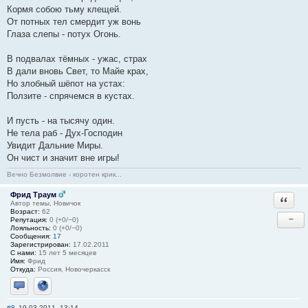
Кормя собою тьму клещей.
От потных тел смердит уж вонь
Глаза слепы - потух Огонь.
В подвалах тёмных - ужас, страх
В дали вновь Свет, то Майе крах,
Но злобный шёпот на устах:
Ползите - спрячемся в кустах.
И пусть - на тысячу один.
Не тела раб - Дух-Господин
Увидит Дальние Миры.
Он чист и значит вне игры!
Вечно Безмолвие - коротен крик...
Фрид Траум
Ответи
Автор темы, Новичок
Возраст:
62
−
Репутация:
0 (+0/−0)
Лояльность:
0 (+0/−0)
Сообщения:
17
Зарегистрирован:
17.02.2011
С нами:
15 лет 5 месяцев
Имя:
Фрид
Откуда:
Россия, Новочеркасск
Отправить личное сообщение
Сайт
#8
19.03.2011, 13:14