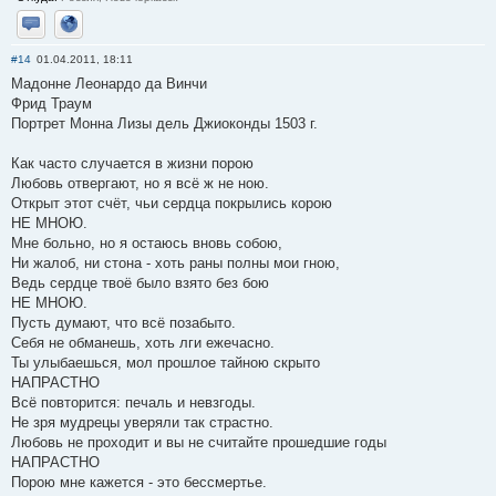
Отправить личное сообщение
Сайт
#14
01.04.2011, 18:11
Мадонне Леонардо да Винчи
Фрид Траум
Портрет Монна Лизы дель Джиоконды 1503 г.
Как часто случается в жизни порою
Любовь отвергают, но я всё ж не ною.
Открыт этот счёт, чьи сердца покрылись корою
НЕ МНОЮ.
Мне больно, но я остаюсь вновь собою,
Ни жалоб, ни стона - хоть раны полны мои гною,
Ведь сердце твоё было взято без бою
НЕ МНОЮ.
Пусть думают, что всё позабыто.
Себя не обманешь, хоть лги ежечасно.
Ты улыбаешься, мол прошлое тайною скрыто
НАПРАСТНО
Всё повторится: печаль и невзгоды.
Не зря мудрецы уверяли так страстно.
Любовь не проходит и вы не считайте прошедшие годы
НАПРАСТНО
Порою мне кажется - это бессмертье.