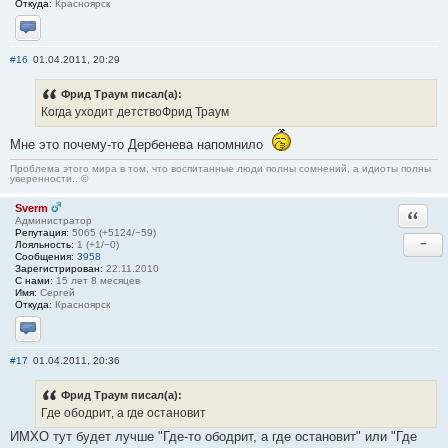
Откуда:
Красноярск
Отправить личное сообщение
#16
01.04.2011, 20:29
Фрид Траум писал(а):
Когда уходит детствоФрид Траум
Мне это почему-то Дербенева напомнило
Проблема этого мира в том, что воспитанные люди полны сомнений, а идиоты полны
уверенности.. ©
Sverm
Ответи
Администратор
Репутация:
5065 (+5124/−59)
−
Лояльность:
1 (+1/−0)
Сообщения:
3958
Зарегистрирован:
22.11.2010
С нами:
15 лет 8 месяцев
Имя:
Сергей
Откуда:
Красноярск
Отправить личное сообщение
#17
01.04.2011, 20:36
Фрид Траум писал(а):
Где ободрит, а где остановит
ИМХО тут будет лучше "Где-то ободрит, а где остановит" или "Где