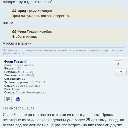
ободрит, ну а где остановит"
Фрид Траум писал(а):
Вряд ли сумеешь
потов
наверстать
потом
Фрид Траум писал(а):
Чтобы и жизни,
Чтобы и в жизни
Проблема этого мира в том, что воспитанные люди полны сомнений, а идиоты полны
уверенности.. ©
Фрид Траум
Ответи
Автор темы, Новичок
Возраст:
62
−
Репутация:
0 (+0/−0)
Лояльность:
0 (+0/−0)
Сообщения:
17
Зарегистрирован:
17.02.2011
С нами:
15 лет 5 месяцев
Имя:
Фрид
Откуда:
Россия, Новочеркасск
Отправить личное сообщение
Сайт
#18
09.04.2011, 11:01
Спасибо всем за отзывы на отрывки из моего дневника. Правда
некоторые из этих записей сделаны уже более 25 лет тому назад, но
всегда рад возможности ещё раз посмотреть на них глазами других