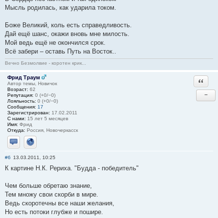
Мысль родилась, как ударила током.
Боже Великий, коль есть справедливость.
Дай ещё шанс, окажи вновь мне милость.
Мой ведь ещё не окончился срок.
Всё забери – оставь Путь на Восток..
Вечно Безмолвие - коротен крик...
Фрид Траум
Ответи
Автор темы, Новичок
Возраст:
62
−
Репутация:
0 (+0/−0)
Лояльность:
0 (+0/−0)
Сообщения:
17
Зарегистрирован:
17.02.2011
С нами:
15 лет 5 месяцев
Имя:
Фрид
Откуда:
Россия, Новочеркасск
Отправить личное сообщение
Сайт
#6
13.03.2011, 10:25
К картине Н.К. Рериха. "Будда - победитель"
Чем больше обретаю знание,
Тем множу свои скорби в мире.
Ведь скоротечны все наши желания,
Но есть потоки глубже и пошире.