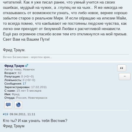
читателей. Как я уже писал ранее, что умный учится на своих
ошибках, мудрый на чужих, а .глупец ни на чьих.. Я же никогда не
отказываюсь от возможности узнать, что либо новое, вернее хорошо
забытое старое о реальном Мире. И если обращаю на илюзии Майи,
то всегда помню, что какбывают не постоянны людские чувства, как
легко они преходят от безумной Любви к расчетливой ненависти.
Ещё раз огромное спасибо всем тем кто откликнулся на мой призыв.
Свет Вам на Вашем Пути!
Фрид Траум.
Вечно Безмолвие - коротен крик...
Фрид Траум
Ответи
Автор темы, Новичок
Возраст:
62
−
Репутация:
0 (+0/−0)
Лояльность:
0 (+0/−0)
Сообщения:
17
Зарегистрирован:
17.02.2011
С нами:
15 лет 5 месяцев
Имя:
Фрид
Откуда:
Россия, Новочеркасск
Отправить личное сообщение
Сайт
#19
09.04.2011, 11:11
Кто ты? И как узнать тебя Вестник?
Фрид Траум