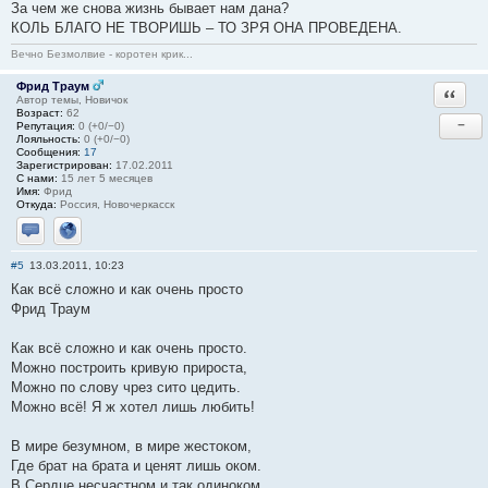
За чем же снова жизнь бывает нам дана?
КОЛЬ БЛАГО НЕ ТВОРИШЬ – ТО ЗРЯ ОНА ПРОВЕДЕНА.
Вечно Безмолвие - коротен крик...
Фрид Траум
Ответи
Автор темы, Новичок
Возраст:
62
−
Репутация:
0 (+0/−0)
Лояльность:
0 (+0/−0)
Сообщения:
17
Зарегистрирован:
17.02.2011
С нами:
15 лет 5 месяцев
Имя:
Фрид
Откуда:
Россия, Новочеркасск
Отправить личное сообщение
Сайт
#5
13.03.2011, 10:23
Как всё сложно и как очень просто
Фрид Траум
Как всё сложно и как очень просто.
Можно построить кривую прироста,
Можно по слову чрез сито цедить.
Можно всё! Я ж хотел лишь любить!
В мире безумном, в мире жестоком,
Где брат на брата и ценят лишь оком.
В Сердце несчастном и так одиноком