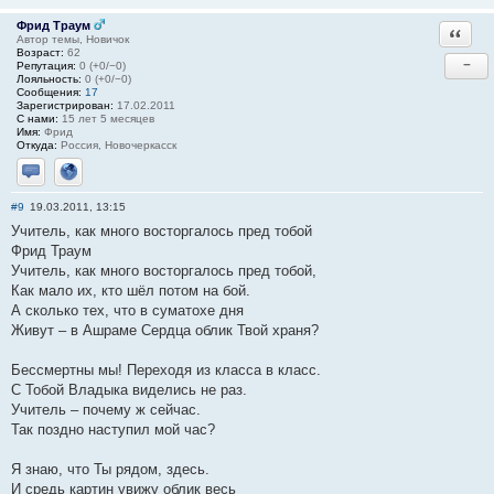
Фрид Траум
Ответи
Автор темы, Новичок
Возраст:
62
−
Репутация:
0 (+0/−0)
Лояльность:
0 (+0/−0)
Сообщения:
17
Зарегистрирован:
17.02.2011
С нами:
15 лет 5 месяцев
Имя:
Фрид
Откуда:
Россия, Новочеркасск
Отправить личное сообщение
Сайт
#9
19.03.2011, 13:15
Учитель, как много восторгалось пред тобой
Фрид Траум
Учитель, как много восторгалось пред тобой,
Как мало их, кто шёл потом на бой.
А сколько тех, что в суматохе дня
Живут – в Ашраме Сердца облик Твой храня?
Бессмертны мы! Переходя из класса в класс.
С Тобой Владыка виделись не раз.
Учитель – почему ж сейчас.
Так поздно наступил мой час?
Я знаю, что Ты рядом, здесь.
И средь картин увижу облик весь