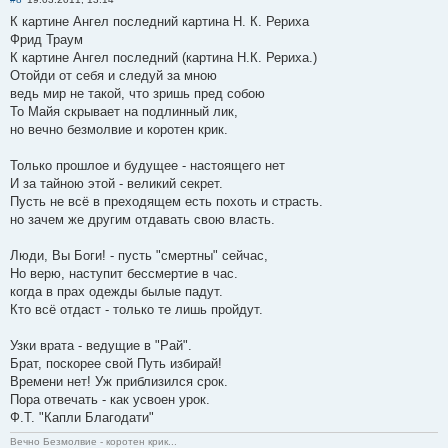
К картине Ангел последний картина Н. К. Рериха
Фрид Траум
К картине Ангел последний (картина Н.К. Рериха.)
Отойди от себя и следуй за мною
ведь мир не такой, что зришь пред собою
То Майя скрывает на подлинный лик,
но вечно безмолвие и коротен крик.
Только прошлое и будущее - настоящего нет
И за тайною этой - великий секрет.
Пусть не всё в преходящем есть похоть и страсть.
но зачем же другим отдавать свою власть.
Люди, Вы Боги! - пусть "смертны" сейчас,
Но верю, наступит бессмертие в час.
когда в прах одежды былые падут.
Кто всё отдаст - только те лишь пройдут.
Узки врата - ведущие в "Рай".
Брат, поскорее свой Путь избирай!
Времени нет! Уж приблизился срок.
Пора отвечать - как усвоен урок.
Ф.Т. "Капли Благодати"
Вечно Безмолвие - коротен крик...