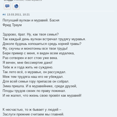
Отправить личное сообщение
Сайт
#4
13.03.2011, 10:21
Потухший вулкан и муравей. Басня
Фрид Траум
Здорово, брат. Ну, как твоя семья?
Так каждый день вулкан встречал трудягу муравья.
Доколе будешь копошиться средь корней травы?
Фу, скучны и монотонны все твои труды!
Бери пример с меня, я виден всем издалека,
Раз сотворен и вот стою уже века.
Я вечен, мне бессмертие дано!
Тебе ж и года жить не суждено.
Так лето всё, о муравье, он рассуждал.
Меж тем трудяга наш его не убеждал.
Для всей семьи гору припасов он собрал.
Зима пришла. И в муравейнике, среди друзей,
Плоды трудов своих по праву пожинал.
И не жалел, что жизнь свою провёл как муравей!
К несчастью, то ж бывает у людей –
Заслуги прежние считаем мы главней.