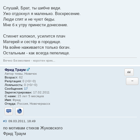
Слушай, Брат, ты шибче веди.
Ужо отдохнул я маленько. Воскресение.
Люди спят и не чуют беды.
Мне б к утру принести донесение.
Стихнет колокол, усилится плач
Матерей и сестёр в городище.
На войне наживается только богач.
Остальным - как всегда пепелище.
Вечно Безмолвие - коротен крик...
Фрид Траум
Ответи
Автор темы, Новичок
Возраст:
62
−
Репутация:
0 (+0/−0)
Лояльность:
0 (+0/−0)
Сообщения:
17
Зарегистрирован:
17.02.2011
С нами:
15 лет 5 месяцев
Имя:
Фрид
Откуда:
Россия, Новочеркасск
Отправить личное сообщение
Сайт
#3
09.03.2011, 18:49
по мотивам стихов Жуковского
Фрид Траум