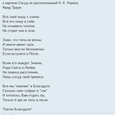
к картине Сосуд не расплесканный Н. К. Рериха
Фрид Траум
Всё своё ношу с собою
Всё его ношу в себе.
Не отнимете толпою.
Не сгорит оно в огне.
Знаю, что тела не вечны
И земля имеет срок.
Только мысли бесконечны
Если вступите в Поток.
Всем кто жаждет Знание,
Ради Света и Любви,
Не помеха расстояние,
Лишь сосуд свой принеси.
Все мы "мокнем" в Благодати
Сколько смог собрал я "сок"
И хотелось Вам отдать бы,
Только б зря не лить в песок.
"Капли Благодати"