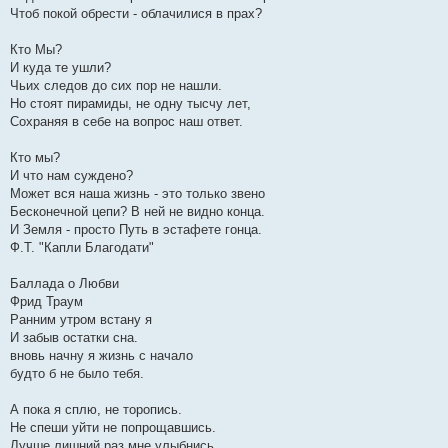
Чтоб покой обрести - облачилися в прах?
Кто Мы?
И куда те ушли?
Чьих следов до сих пор не нашли.
Но стоят пирамиды, не одну тысчу лет,
Сохраняя в себе на вопрос наш ответ.
Кто мы?
И что нам суждено?
Может вся наша жизнь - это только звено
Бесконечной цепи? В ней не видно конца.
И Земля - просто Путь в эстафете гонца.
Ф.Т. "Капли Благодати"
Баллада о Любви
Фрид Траум
Ранним утром встану я
И забыв остатки сна.
вновь начну я жизнь с начало
будто б не было тебя.
А пока я сплю, не торопись.
Не спеши уйти не попрощавшись.
Лучше лишний раз мне улыбнись