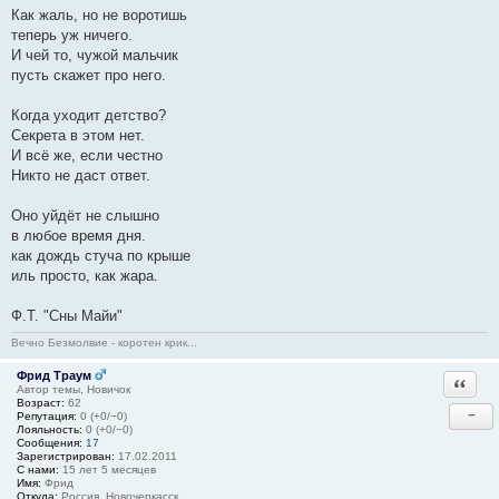
Как жаль, но не воротишь
теперь уж ничего.
И чей то, чужой мальчик
пусть скажет про него.
Когда уходит детство?
Секрета в этом нет.
И всё же, если честно
Никто не даст ответ.
Оно уйдёт не слышно
в любое время дня.
как дождь стуча по крыше
иль просто, как жара.
Ф.Т. "Сны Майи"
Вечно Безмолвие - коротен крик...
Фрид Траум
Ответи
Автор темы, Новичок
Возраст:
62
−
Репутация:
0 (+0/−0)
Лояльность:
0 (+0/−0)
Сообщения:
17
Зарегистрирован:
17.02.2011
С нами:
15 лет 5 месяцев
Имя:
Фрид
Откуда:
Россия, Новочеркасск