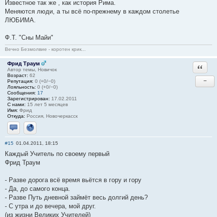
Известное так же , как история Рима.
Меняются люди, а ты всё по-прежнему в каждом столетье
ЛЮБИМА.
Ф.Т. "Сны Майи"
Вечно Безмолвие - коротен крик...
Фрид Траум
Ответи
Автор темы, Новичок
Возраст:
62
−
Репутация:
0 (+0/−0)
Лояльность:
0 (+0/−0)
Сообщения:
17
Зарегистрирован:
17.02.2011
С нами:
15 лет 5 месяцев
Имя:
Фрид
Откуда:
Россия, Новочеркасск
Отправить личное сообщение
Сайт
#15
01.04.2011, 18:15
Каждый Учитель по своему первый
Фрид Траум
- Разве дорога всё время вьётся в гору и гору
- Да, до самого конца.
- Разве Путь дневной займёт весь долгий день?
- С утра и до вечера, мой друг.
(из жизни Великих Учителей)