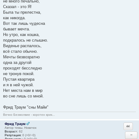
не много печально,
Сказал - это Я!
Была ты прелестна,
как никогда.
Вот так лишь чудесна
бывает мечта.
Но утро, как кошка,
подкралось не слышно.
Виденье распалось,
всё стало обычно.
Мечты безвозратно
одна за другой
проходят бесследно
не тронув покой.
Пустая квартира
и я в ней чужой.
Нет места нам в мир
во сне лишь со мной.
Фрид Траум "сны Майи"
Вечно Безмолвие - коротен крик...
Фрид Траум
Ответи
Автор темы, Новичок
Возраст:
62
−
Репутация:
0 (+0/−0)
Лояльность:
0 (+0/−0)