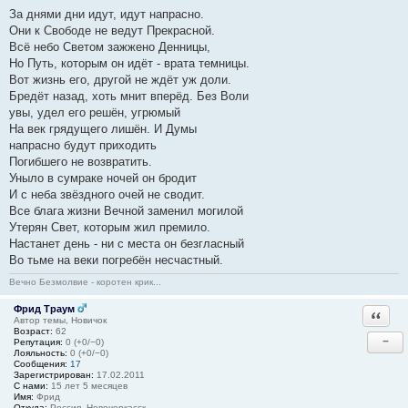
За днями дни идут, идут напрасно.
Они к Свободе не ведут Прекрасной.
Всё небо Светом зажжено Денницы,
Но Путь, которым он идёт - врата темницы.
Вот жизнь его, другой не ждёт уж доли.
Бредёт назад, хоть мнит вперёд. Без Воли
увы, удел его решён, угрюмый
На век грядущего лишён. И Думы
напрасно будут приходить
Погибшего не возвратить.
Уныло в сумраке ночей он бродит
И с неба звёздного очей не сводит.
Все блага жизни Вечной заменил могилой
Утерян Свет, которым жил премило.
Настанет день - ни с места он безгласный
Во тьме на веки погребён несчастный.
Вечно Безмолвие - коротен крик...
Фрид Траум
Ответи
Автор темы, Новичок
Возраст:
62
−
Репутация:
0 (+0/−0)
Лояльность:
0 (+0/−0)
Сообщения:
17
Зарегистрирован:
17.02.2011
С нами:
15 лет 5 месяцев
Имя:
Фрид
Откуда:
Россия, Новочеркасск