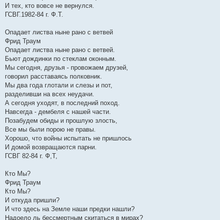
И тех, кто вовсе не вернулся.
ГСВГ.1982-84 г. Ф.Т.
Опадает листва ныне рано с ветвей
Фрид Траум
Опадает листва ныне рано с ветвей.
Бьют дождинки по стеклам оконным.
Мы сегодня, друзья - провожаем друзей,
говорил расставаясь полковник.
Мы два года глотали и слезы и пот,
разделивши на всех неудачи.
А сегодня уходят, в последний поход.
Навсегда - дембеля с нашей части.
Позабудем обиды и прошлую злость,
Все мы были порою не правы.
Хорошо, что войны испытать не пришлось
И домой возвращаются парни.
ГСВГ 82-84 г. Ф,Т,
Кто Мы?
Фрид Траум
Кто Мы?
И откуда пришли?
И что здесь на Земле наши предки нашли?
Надоело ль бессмертным скитаться в мирах?