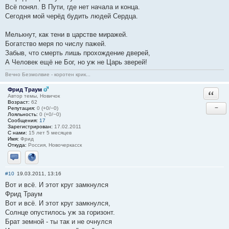
Всё понял. В Пути, где нет начала и конца.
Сегодня мой черёд будить людей Сердца.
Мелькнут, как тени в царстве миражей.
Богатство меря по числу пажей.
Забыв, что смерть лишь прохождение дверей,
А Человек ещё не Бог, но уж не Царь зверей!
Вечно Безмолвие - коротен крик...
Фрид Траум
Ответи
Автор темы, Новичок
Возраст:
62
−
Репутация:
0 (+0/−0)
Лояльность:
0 (+0/−0)
Сообщения:
17
Зарегистрирован:
17.02.2011
С нами:
15 лет 5 месяцев
Имя:
Фрид
Откуда:
Россия, Новочеркасск
Отправить личное сообщение
Сайт
#10
19.03.2011, 13:16
Вот и всё. И этот круг замкнулся
Фрид Траум
Вот и всё. И этот круг замкнулся,
Солнце опустилось уж за горизонт.
Брат земной - ты так и не очнулся