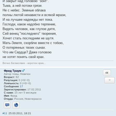
И закрыт над головою "зонт".
Тьма, а ней потоки грязи.
Не с небес. Земные облака
полны лютой ненависти и всякой мрази,
И на лучшее надежды нет пока.
Господи, какое надобно терпение,
Видеть человек, как глупое дитя,
Сей венец "последнего" творения,
Хочет стать последним не шутя.
Мать-Земля, скорблю вместе с тобою,
О потерянных твоих сынах.
Что им Сердце? Даже головою
не хотят понять свой крах.
Вечно Безмолвие - коротен крик...
Фрид Траум
Ответи
Автор темы, Новичок
Возраст:
62
−
Репутация:
0 (+0/−0)
Лояльность:
0 (+0/−0)
Сообщения:
17
Зарегистрирован:
17.02.2011
С нами:
15 лет 5 месяцев
Имя:
Фрид
Откуда:
Россия, Новочеркасск
Отправить личное сообщение
Сайт
#11
25.03.2011, 18:21