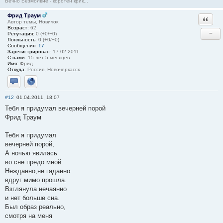
Вечно Безмолвие - коротен крик...
Фрид Траум
Ответи
Автор темы, Новичок
Возраст:
62
−
Репутация:
0 (+0/−0)
Лояльность:
0 (+0/−0)
Сообщения:
17
Зарегистрирован:
17.02.2011
С нами:
15 лет 5 месяцев
Имя:
Фрид
Откуда:
Россия, Новочеркасск
Отправить личное сообщение
Сайт
#12
01.04.2011, 18:07
Тебя я придумал вечерней порой
Фрид Траум
Тебя я придумал
вечерней порой,
А ночью явилась
во сне предо мной.
Нежданно,не гаданно
вдруг мимо прошла.
Взглянула нечаянно
и нет больше сна.
Был образ реально,
смотря на меня