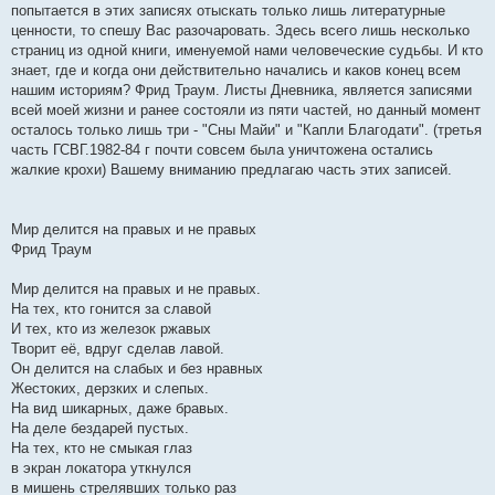
попытается в этих записях отыскать только лишь литературные
ценности, то спешу Вас разочаровать. Здесь всего лишь несколько
страниц из одной книги, именуемой нами человеческие судьбы. И кто
знает, где и когда они действительно начались и каков конец всем
нашим историям? Фрид Траум. Листы Дневника, является записями
всей моей жизни и ранее состояли из пяти частей, но данный момент
осталось только лишь три - "Сны Майи" и "Капли Благодати". (третья
часть ГСВГ.1982-84 г почти совсем была уничтожена остались
жалкие крохи) Вашему вниманию предлагаю часть этих записей.
Мир делится на правых и не правых
Фрид Траум
Мир делится на правых и не правых.
На тех, кто гонится за славой
И тех, кто из железок ржавых
Творит её, вдруг сделав лавой.
Он делится на слабых и без нравных
Жестоких, дерзких и слепых.
На вид шикарных, даже бравых.
На деле бездарей пустых.
На тех, кто не смыкая глаз
в экран локатора уткнулся
в мишень стрелявших только раз