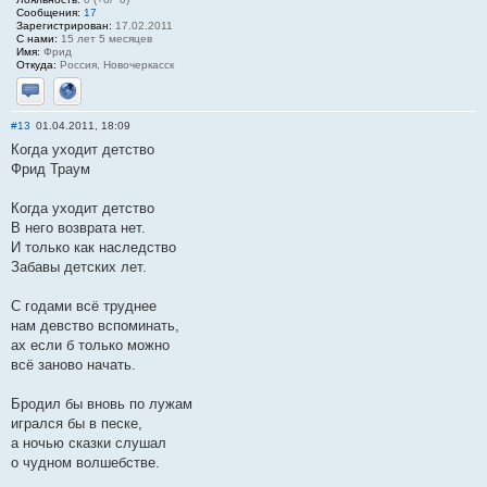
Сообщения:
17
Зарегистрирован:
17.02.2011
С нами:
15 лет 5 месяцев
Имя:
Фрид
Откуда:
Россия, Новочеркасск
Отправить личное сообщение
Сайт
#13
01.04.2011, 18:09
Когда уходит детство
Фрид Траум
Когда уходит детство
В него возврата нет.
И только как наследство
Забавы детских лет.
С годами всё труднее
нам девство вспоминать,
ах если б только можно
всё заново начать.
Бродил бы вновь по лужам
игрался бы в песке,
а ночью сказки слушал
о чудном волшебстве.