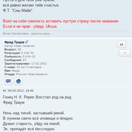
всё равно желаю тебе счастья.
Ф.Т. "Сны Майи"
Взял на себя смелость вставить пустую строку после названия.
Если я не прав - уберу. Uksus
Вечно Безмолвие - коротен крик...
Фрид Траум
Ответи
Автор темы, Новичок
Возраст:
62
−
Репутация:
0 (+0/−0)
Лояльность:
0 (+0/−0)
Сообщения:
17
Зарегистрирован:
17.02.2011
С нами:
15 лет 5 месяцев
Имя:
Фрид
Откуда:
Россия, Новочеркасск
Отправить личное сообщение
Сайт
#2
09.03.2011, 18:46
Гонец Н. К. Рерих Восстал род на род
Фрид Траум
Ночь над тихой, застывшей рекой.
В лунном свете всё зловеще и бледно.
Думал старость, уйду на покой,
Эх, пропадёт всё бесследно.