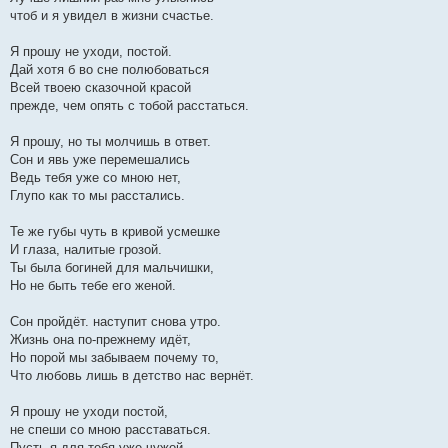
чтоб и я увидел в жизни счастье.
Я прошу не уходи, постой.
Дай хотя б во сне полюбоваться
Всей твоею сказочной красой
прежде, чем опять с тобой расстаться.
Я прошу, но ты молчишь в ответ.
Сон и явь уже перемешались
Ведь тебя уже со мною нет,
Глупо как то мы расстались.
Те же губы чуть в кривой усмешке
И глаза, налитые грозой.
Ты была богиней для мальчишки,
Но не быть тебе его женой.
Сон пройдёт. наступит снова утро.
Жизнь она по-прежнему идёт,
Но порой мы забываем почему то,
Что любовь лишь в детство нас вернёт.
Я прошу не уходи постой,
не спеши со мною расставаться.
Пусть я для тебя уже чужой,