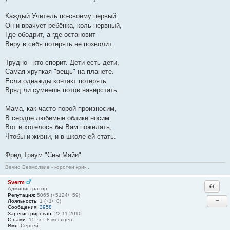
Каждый Учитель по-своему первый.
Он и врачует ребёнка, коль нервный,
Где ободрит, а где остановит
Веру в себя потерять не позволит.
Трудно - кто спорит. Дети есть дети,
Самая хрупкая "вещь" на планете.
Если однажды контакт потерять
Вряд ли сумеешь потов наверстать.
Мама, как часто порой произносим,
В сердце любимые облики носим.
Вот и хотелось бы Вам пожелать,
Чтобы и жизни, и в школе ей стать.
Фрид Траум "Сны Майи"
Вечно Безмолвие - коротен крик...
Sverm
Ответи
Администратор
Репутация:
5065 (+5124/−59)
−
Лояльность:
1 (+1/−0)
Сообщения:
3958
Зарегистрирован:
22.11.2010
С нами:
15 лет 8 месяцев
Имя:
Сергей