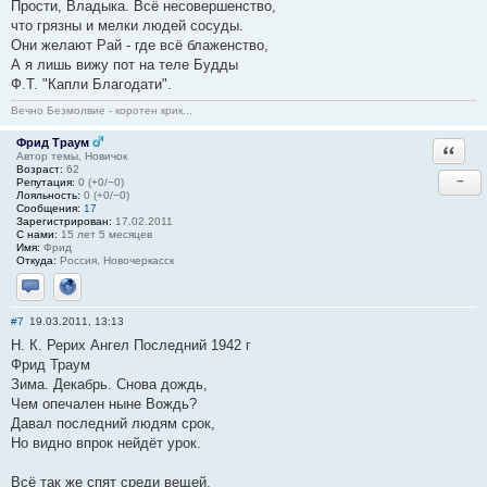
Прости, Владыка. Всё несовершенство,
что грязны и мелки людей сосуды.
Они желают Рай - где всё блаженство,
А я лишь вижу пот на теле Будды
Ф.Т. "Капли Благодати".
Вечно Безмолвие - коротен крик...
Фрид Траум
Ответи
Автор темы, Новичок
Возраст:
62
−
Репутация:
0 (+0/−0)
Лояльность:
0 (+0/−0)
Сообщения:
17
Зарегистрирован:
17.02.2011
С нами:
15 лет 5 месяцев
Имя:
Фрид
Откуда:
Россия, Новочеркасск
Отправить личное сообщение
Сайт
#7
19.03.2011, 13:13
Н. К. Рерих Ангел Последний 1942 г
Фрид Траум
Зима. Декабрь. Снова дождь,
Чем опечален ныне Вождь?
Давал последний людям срок,
Но видно впрок нейдёт урок.
Всё так же спят среди вещей,