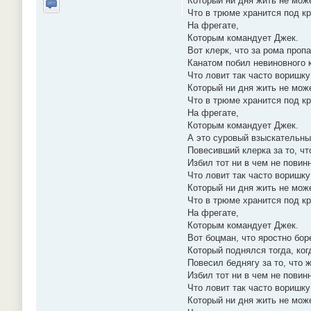
Который ни дня жить не може
Что в трюме хранится под к
Отправить личное сообщение
На фрегате,
Которым командует Джек.
Вот клерк, что за рома проп
Канатом побил невиновного к
Что ловит так часто воришку
Который ни дня жить не може
Что в трюме хранится под к
На фрегате,
Которым командует Джек.
А это суровый взыскательны
Повесивший клерка за то, чт
Избил тот ни в чем не повинн
Что ловит так часто воришку
Который ни дня жить не може
Что в трюме хранится под к
На фрегате,
Которым командует Джек.
Вот боцман, что яростно бор
Который поднялся тогда, ко
Повесил беднягу за то, что 
Избил тот ни в чем не повинн
Что ловит так часто воришку
Который ни дня жить не може