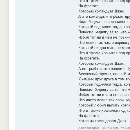
Что в трюме хранится под к
На фрегате,
Которым командует Джек.
А это команда, что режет др
Ведь боцман не справился 
Который поднялся тогда, ко
Повесил беднягу за то, что 
Избил тот ни в чем не повинн
Что ловит так часто воришку
Который ни дня жить не може
Что в трюме хранится под к
На фрегате,
Которым командует Джек.
А вот рыбаки, что нашли в П
Бесхозный фрегат, полный м
Убивших друг друга в том яр
Который поднялся тогда, ко
Повесил беднягу за то, что 
Избил тот ни в чем не повинн
Что часто ловил так воришк
Который любил выпить крепк
Что в трюме хранился под к
На фрегате,
Которым командовал Джек…
Альтернативка - книга о том, что мо