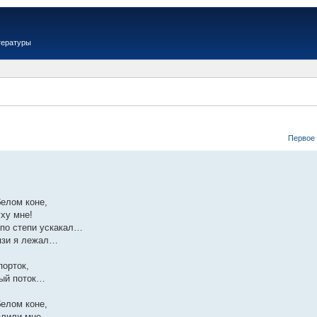
тературы
Первое
белом коне,
ху мне!
 по степи ускакал…
рязи я лежал…
порток,
ный поток…
белом коне,
налили мне…