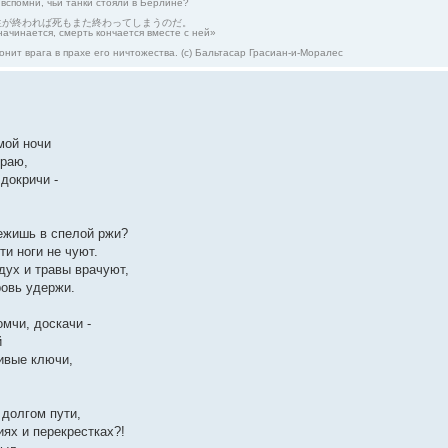
 вспомни, чьи танки стояли в Берлине?
生が終われば死もまた終わってしまうのだ。
начинается, смерть кончается вместе с ней»
онит врага в прахе его ничтожества. (с) Бальтасар Грасиан-и-Моралес
мой ночи
краю,
 докричи -
лежишь в спелой ржи?
ти ноги не чуют.
дух и травы врачуют,
ровь удержи.
омчи, доскачи -
й
живые ключи,
в долгом пути,
иях и перекрестках?!