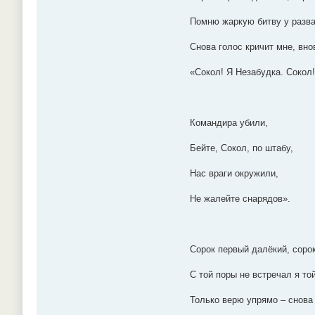
Помню жаркую битву у разв
Снова голос кричит мне, вно
«Сокол! Я Незабудка. Сокол!
Командира убили,
Бейте, Сокол, по штабу,
Нас враги окружили,
Не жалейте снарядов».
Сорок первый далёкий, соро
С той поры не встречал я то
Только верю упрямо – снова 