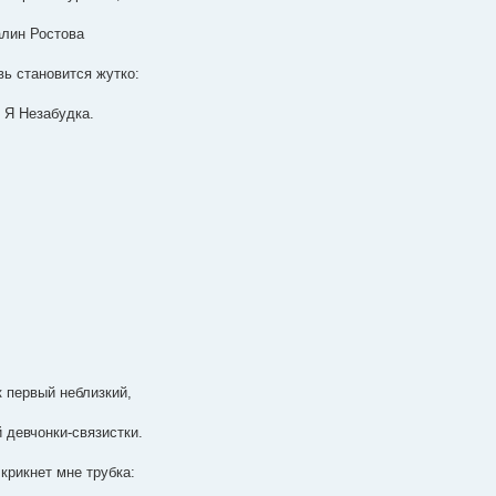
алин Ростова
вь становится жутко:
 Я Незабудка.
к первый неблизкий,
й девчонки-связистки.
крикнет мне трубка: