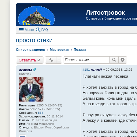
Литостровок
Островок в бушующем море ли
Меню
FAQ
просто стихи
Список разделов
Мастерская
Поэзия
Ответить
#181
леликМ
»
29.09.2018, 13:02
леликМ
Новичок
Плагиатическая песенка
Я хотел въехать в город на 
Но поручик Голицын дал по у
Белый конь, конь мой вдаль
А на въезде в тот город в г
Репутация:
1205 (+1240/−35)
Лояльность:
571 (+596/−25)
Сообщения:
864
Я наутро очнулся: лежу без 
Зарегистрирован:
05.11.2014
А лежу я в канаве, где сточ
С нами:
11 лет 9 месяцев
Имя:
Леонид Мешалкин
Откуда:
г. Шарья, Гиперборейская
Я хотел въехать в город на 
Империя
И корчму посетить, где бы 