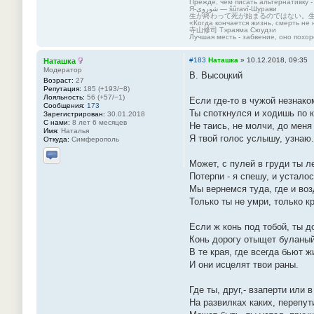
Прежде, чем писать альтернативку -
Я-شوروی — šûravî-Шурави
生が終わって死が始まるのではない。
«Когда кончается жизнь, смерть не 
寺山修司 Тэраяма Сюудзи
Лучшая месть - забвение, оно похор
#183
Наташка
»
10.12.2018, 09:35
Наташка
Модератор
В. Высоцкий
Возраст:
27
Репутация:
185 (+193/−8)
Лояльность:
56 (+57/−1)
Если где-то в чужой незнако
Сообщения:
173
Ты споткнулся и ходишь по 
Зарегистрирован:
30.01.2018
С нами:
8 лет 6 месяцев
Не таись, не молчи, до меня
Имя:
Наталья
Я твой голос услышу, узнаю.
Откуда:
Симферополь
Может, с пулей в груди ты 
Отправить личное сообщение
Потерпи - я спешу, и усталос
Мы вернемся туда, где и воз
Только ты не умри, только к
Если ж конь под тобой, ты д
Конь дорогу отыщет буланы
В те края, где всегда бьют 
И они исцелят твои раны.
Где ты, друг,- взаперти или 
На развилках каких, перепут