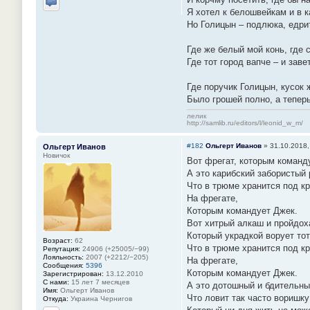
Отправить личное сообщение
Я хотел к белошвейкам и в 
Но Голицын – подлюка, едрит
Где же белый мой конь, где 
Где тот город вапче – и зав
Где поручик Голицын, кусок
Было грошей полно, а теперь
лелик
http://samlib.ru/editors/l/leonid_w_m/
#182
Ольгерт Иванов
»
31.10.2018,
Ольгерт Иванов
Новичок
Вот фрегат, которым команд
А это карибский забористый 
Что в трюме хранится под к
На фрегате,
Которым командует Джек.
Вот хитрый алкаш и пройдох
Который украдкой ворует тот
Возраст:
62
Что в трюме хранится под к
Репутация:
24906 (+25005/−99)
Лояльность:
2007 (+2212/−205)
На фрегате,
Сообщения:
5396
Которым командует Джек.
Зарегистрирован:
13.12.2010
С нами:
15 лет 7 месяцев
А это дотошный и бдительны
Имя:
Ольгерт Иванов
Что ловит так часто воришку
Откуда:
Украина Чернигов