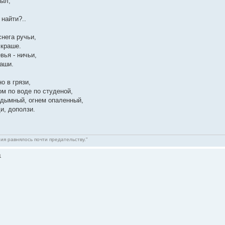
ныл,
найти?..
снега ручьи,
 краше.
вья - ничьи,
наши.
о в грязи,
м по воде по студеной,
 дымный, огнем опаленный,
и, доползи.
ния равнялось почти предательству."
1