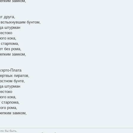
репким замком,
уг друга,
с вспыхнувшим бунтом,
гда штурман
жестоко
ого кока,
 старпома,
т без рома,
репким замком,
уэрто-Плата
ертвых пиратов,
остном бунте,
гда штурман
жестоко
ого кока,
у старпома,
ого рома,
репким замком,
гло бы быть.