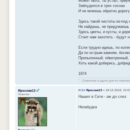
Может быть, ты устал, приу
Заблудился в трех соснах
И не можешь обратно дорогу 
Здесь такой чистоты из-под 
Не найдешь, не придумаешь
Здесь цветы, и кусты, и дере
Стоит нам захотеть - будут 
Если трудно идешь, по колен
Да по острым камням, босико
Пропыленный, обветренный,
Хоть какой доберись, добред
1974
"...Сомнение в удаче для ее поколе
#184
Ярослав13
»
18.12.2018, 10:0
Ярослав13
Новичок
Нашел в Сети - аж до слез:
Незабудка
Возраст:
53