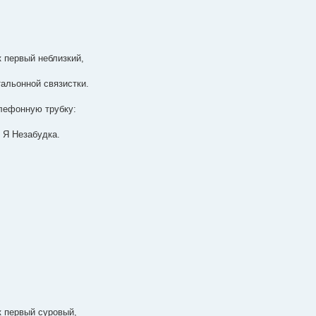
к первый неблизкий,
тальонной связистки.
елефонную трубку:
 Я Незабудка.
к первый суровый,