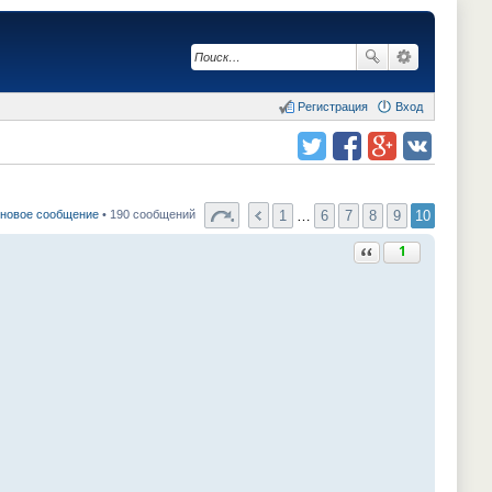
Регистрация
Вход
Поделиться в twitter.com
Поделиться в facebook.com
Поделиться в Google Plus
Поделиться в vk.com
1
…
6
7
8
9
10
 новое сообщение
• 190 сообщений
Ответить с цитатой
1