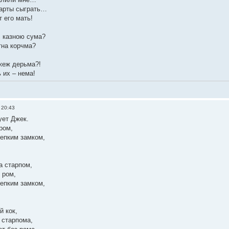
карты сыграть…
 его мать!
с казною сума?
етна корчма?
 жеж дерьма?!
 их – нема!
 20:43
ует Джек.
ром,
репким замком,
а старпом,
 ром,
репким замком,
й кок,
 старпома,