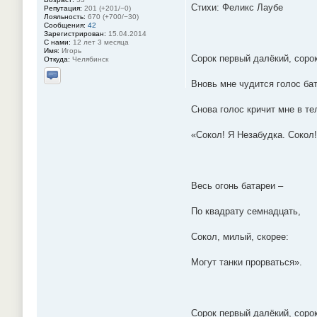
Стихи: Феликс Лаубе
Репутация:
201 (+201/−0)
Лояльность:
670 (+700/−30)
Сообщения:
42
Зарегистрирован:
15.04.2014
С нами:
12 лет 3 месяца
Имя:
Игорь
Сорок первый далёкий, соро
Откуда:
Челябинск
Вновь мне чудится голос ба
Отправить личное сообщение
Снова голос кричит мне в т
«Сокол! Я Незабудка. Сокол!
Весь огонь батареи –
По квадрату семнадцать,
Сокол, милый, скорее:
Могут танки прорваться».
Сорок первый далёкий, соро