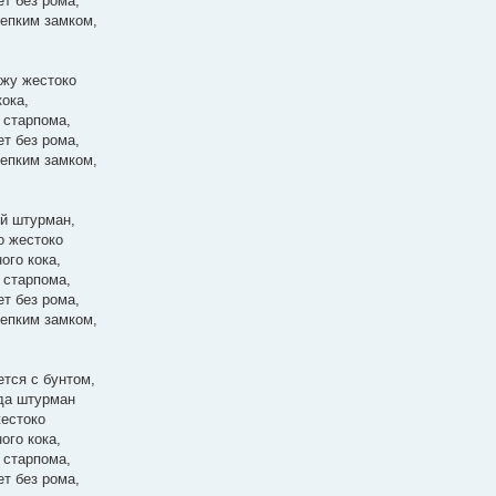
т без рома,
репким замком,
ажу жестоко
ока,
 старпома,
т без рома,
репким замком,
й штурман,
о жестоко
ого кока,
 старпома,
т без рома,
репким замком,
ется с бунтом,
гда штурман
жестоко
ого кока,
 старпома,
т без рома,