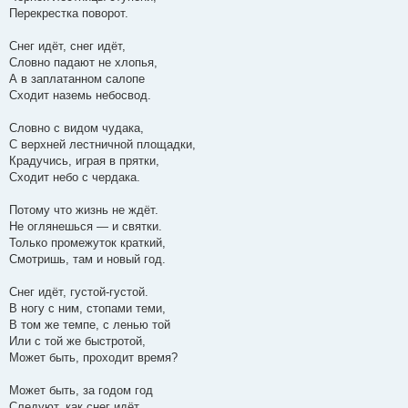
Перекрестка поворот.
Снег идёт, снег идёт,
Словно падают не хлопья,
А в заплатанном салопе
Сходит наземь небосвод.
Словно с видом чудака,
С верхней лестничной площадки,
Крадучись, играя в прятки,
Сходит небо с чердака.
Потому что жизнь не ждёт.
Не оглянешься — и святки.
Только промежуток краткий,
Смотришь, там и новый год.
Снег идёт, густой-густой.
В ногу с ним, стопами теми,
В том же темпе, с ленью той
Или с той же быстротой,
Может быть, проходит время?
Может быть, за годом год
Следуют, как снег идёт,