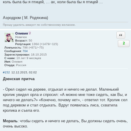
коль была бы я птицей, … ах, коли была бы я птицей …
Аэродром ( М. Родяхина)
Прошу удалить аккаунт по собственному желанию.
Оливия
Ответи
Новичок
Возраст:
50
2
Репутация:
1364 (+1479/−115)
Лояльность:
796 (+871/−75)
Сообщения:
704
Зарегистрирован:
18.10.2015
С нами:
10 лет 9 месяцев
Имя:
Оливия
Откуда:
Россия
#152
12.12.2015, 02:02
Дзенская притча
- Орел сидел на дереве, отдыхал и ничего не делал. Маленький
кролик увидел орла и спросил: «А можно мне тоже сидеть, как Вы, и
ничего не делать?» «Конечно, почему нет», - ответил тот. Кролик сел
под деревом и стал отдыхать. Вдруг появилась лиса, схватила
кролика и съела его.
Мораль
: чтобы сидеть и ничего не делать, Вы должны сидеть очень,
очень высоко.