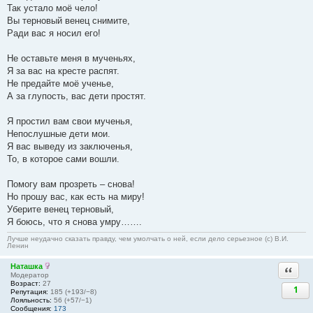
Так устало моё чело!
Вы терновый венец снимите,
Ради вас я носил его!
Не оставьте меня в мученьях,
Я за вас на кресте распят.
Не предайте моё ученье,
А за глупость, вас дети простят.
Я простил вам свои мученья,
Непослушные дети мои.
Я вас выведу из заключенья,
То, в которое сами вошли.
Помогу вам прозреть – снова!
Но прошу вас, как есть на миру!
Уберите венец терновый,
Я боюсь, что я снова умру…….
Лучше неудачно сказать правду, чем умолчать о ней, если дело серьезное (с) В.И.
Ленин
Наташка
Ответи
Модератор
Возраст:
27
1
Репутация:
185 (+193/−8)
Лояльность:
56 (+57/−1)
Сообщения:
173