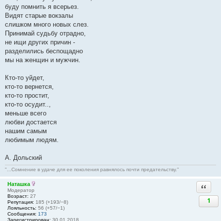
буду помнить я всерьез.
Видят старые вокзалы
слишком много новых слез.
Принимай судьбу отрадно,
не ищи других причин -
разделились беспощадно
мы на женщин и мужчин.
Кто-то уйдет,
кто-то вернется,
кто-то простит,
кто-то осудит..,
меньше всего
любви достается
нашим самым
любимым людям.
А. Дольский
"...Сомнение в удаче для ее поколения равнялось почти предательству."
Наташка
Ответи
Модератор
Возраст:
27
1
Репутация:
185 (+193/−8)
Лояльность:
56 (+57/−1)
Сообщения:
173
Зарегистрирован:
30.01.2018