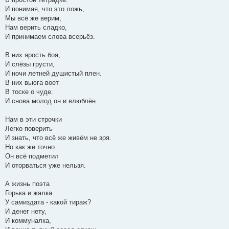
И понимая, что это ложь,
Мы всё же верим,
Нам верить сладко,
И принимаем слова всерьёз.
В них ярость боя,
И слёзы грусти,
И ночи летней душистый плен.
В них вьюга воет
В тоске о чуде.
И снова молод он и влюблён.
Нам в эти строчки
Легко поверить
И знать, что всё же живём не зря.
Но как же точно
Он всё подметил
И оторваться уже нельзя.
А жизнь поэта
Горька и жалка.
У самиздата - какой тираж?
И денег нету,
И коммуналка,