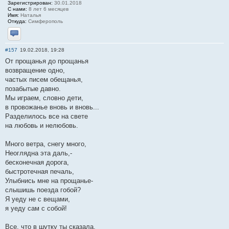
Зарегистрирован:
30.01.2018
С нами:
8 лет 6 месяцев
Имя:
Наталья
Откуда:
Симферополь
Отправить личное сообщение
#157
19.02.2018, 19:28
От прощанья до прощанья
возвращение одно,
частых писем обещанья,
позабытые давно.
Мы играем, словно дети,
в провожанье вновь и вновь...
Разделилось все на свете
на любовь и нелюбовь.
Много ветра, снегу много,
Неоглядна эта даль,-
бесконечная дорога,
быстротечная печаль,
Улыбнись мне на прощанье-
слышишь поезда гобой?
Я уеду не с вещами,
я уеду сам с собой!
Все, что в шутку ты сказала,