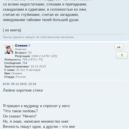
со всеми недостатками, слезами и припадками,
скандалами и сдвигами, и склонностью ко лжи,
считая их глубинами, считая их загадками,
неведомыми тайнами твоей большой души.
( из инета)
Прошу удалить аккаунт по собственному желанию.
Оливия
Ответи
Новичок
Возраст:
50
1
Репутация:
1364 (+1479/−115)
Лояльность:
796 (+871/−75)
Сообщения:
704
Зарегистрирован:
18.10.2015
С нами:
10 лет 9 месяцев
Имя:
Оливия
Откуда:
Россия
#150
05.12.2015, 22:26
Люблю короткие стихи
Я пришел к мудрецу и спросил у него:
"Что такое любовь?
Он сказал "Ничего"
Но, я знаю, написано множество книг:
Вечность пишут одни, а другие – что миг.