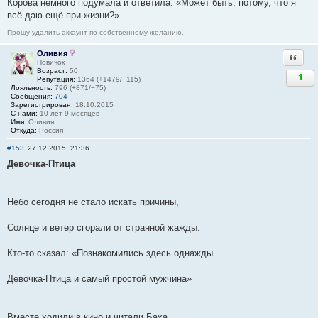
Корова немного подумала и ответила: «Может быть, потому, что я
всё даю ещё при жизни?»
Прошу удалить аккаунт по собственному желанию.
Оливия
Ответи
Новичок
Возраст:
50
1
Репутация:
1364 (+1479/−115)
Лояльность:
796 (+871/−75)
Сообщения:
704
Зарегистрирован:
18.10.2015
С нами:
10 лет 9 месяцев
Имя:
Оливия
Откуда:
Россия
#153
27.12.2015, 21:36
Девочка-Птица
Небо сегодня не стало искать причины,
Солнце и ветер сгорали от странной жажды.
Кто-то сказал: «Познакомились здесь однажды
Девочка-Птица и самый простой мужчина»
Вместе ходили в кино и читали Баха,