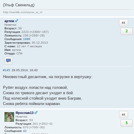
(Ульф Свенельд)
http://samlib.ru/s/sizow_w_n/
артем
Ответи
Новичок
Возраст:
58
2
Репутация:
2223 (+2390/−167)
Лояльность:
238 (+266/−28)
Сообщения:
1696
Зарегистрирован:
30.12.2013
С нами:
12 лет 7 месяцев
Имя:
артем
Откуда:
СПб
Отправить личное сообщение
#145
29.05.2014, 16:40
Неизвестный десантник, на погрузке в вертушку:
Рубят воздух лопасти над головой,
Снова по тревоге десант уходит в бой.
Под колесной стойкой уходит вниз Баграм,
Снова ребята поймали караван.
Ярослав13
Ответи
Новичок
Возраст:
53
5
Репутация:
201 (+201/−0)
Лояльность:
670 (+700/−30)
Сообщения:
42