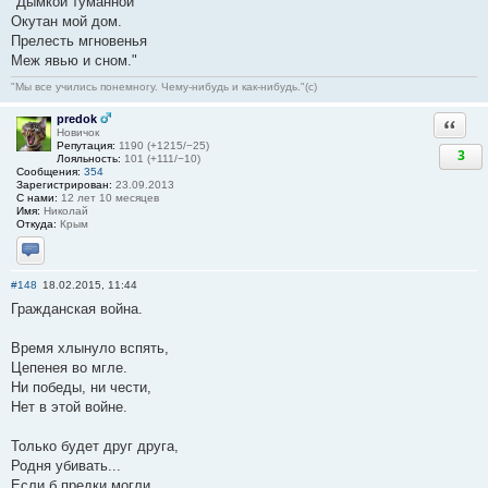
"Дымкой туманной
Окутан мой дом.
Прелесть мгновенья
Меж явью и сном."
"Мы все учились понемногу. Чему-нибудь и как-нибудь."(с)
predok
Ответи
Новичок
Репутация:
1190 (+1215/−25)
3
Лояльность:
101 (+111/−10)
Сообщения:
354
Зарегистрирован:
23.09.2013
С нами:
12 лет 10 месяцев
Имя:
Николай
Откуда:
Крым
Отправить личное сообщение
#148
18.02.2015, 11:44
Гражданская война.
Время хлынуло вспять,
Цепенея во мгле.
Ни победы, ни чести,
Нет в этой войне.
Только будет друг друга,
Родня убивать...
Если б предки могли,