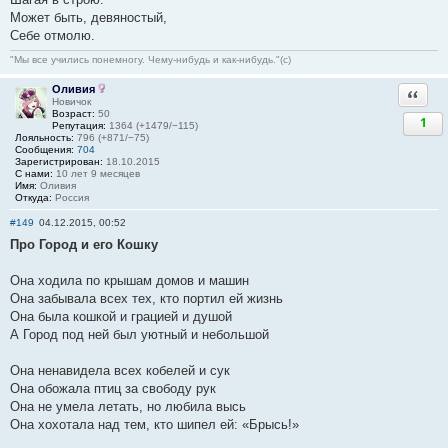
Может быть, девяностый,
Себе отмолю.
"Мы все учились понемногу. Чему-нибудь и как-нибудь."(с)
Оливия
Ответи
Новичок
Возраст:
50
1
Репутация:
1364 (+1479/−115)
Лояльность:
796 (+871/−75)
Сообщения:
704
Зарегистрирован:
18.10.2015
С нами:
10 лет 9 месяцев
Имя:
Оливия
Откуда:
Россия
#149
04.12.2015, 00:52
Про Город и его Кошку
Она ходила по крышам домов и машин
Она забывала всех тех, кто портил ей жизнь
Она была кошкой и грацией и душой
А Город под ней был уютный и небольшой
Она ненавидела всех кобелей и сук
Она обожала птиц за свободу рук
Она не умела летать, но любила высь
Она хохотала над тем, кто шипел ей: «Брысь!»