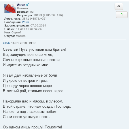
Atran
Ответи
Новичок
Возраст:
53
1
Репутация:
10123 (+10539/−416)
Лояльность:
3841 (+3878/−37)
Сообщения:
2596
Зарегистрирован:
07.09.2014
С нами:
11 лет 11 месяцев
Имя:
Сергей
Откуда:
Москва
#156
16.01.2018, 19:06
Светлый Путь уготован вам братья!
Вы, живущие вечно во мгле,
Скиньте грязные вшивые платья
И идите из бездны ко мне.
Я вам дам избавленье от боли
И укрою от ветров и гроз.
Проведу через пенное море
В летний рай, птичьих песен и роз.
Накормлю вас и мясом, и хлебом,
В той стране, что нам создал Господь.
Напою, и под ласковым небом
Сном овею усталую плоть.
Об одном лишь прошу! Помогите!