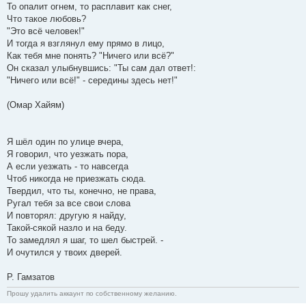
То опалит огнем, то расплавит как снег,
Что такое любовь?
"Это всё человек!"
И тогда я взглянул ему прямо в лицо,
Как тебя мне понять? "Ничего или всё?"
Он сказал улыбнувшись: "Ты сам дал ответ!:
"Ничего или всё!" - середины здесь нет!"
(Омар Хайям)
Я шёл один по улице вчера,
Я говорил, что уезжать пора,
А если уезжать - то навсегда
Чтоб никогда не приезжать сюда.
Твердил, что ты, конечно, не права,
Ругал тебя за все свои слова
И повторял: другую я найду,
Такой-сякой назло и на беду.
То замедлял я шаг, то шел быстрей. -
И очутился у твоих дверей.
Р. Гамзатов
Прошу удалить аккаунт по собственному желанию.