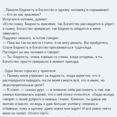
...Пришли Бедность и Богатство к одному человеку и спрашивают:
— Кто из нас красивее?
Испугался человек, думает:
«Если скажу, Бедность красивее, так Богатство рассердится и уйдет,
а скажу, Богатство прекрасно, так Бедность обидится и меня
замучает».
Подумал немного, а потом говорит:
— Пока вы так на месте стоите, я не могу решить. Вы пройдитесь.
Стали Бедность и Богатство прохаживаться туда-сюда.
Поглядел на них человек и говорит:
— Ты, Бедность, очень хороша со спины, когда уходишь, а ты,
Богатство, просто прекрасно в момент прихода.
..Один богач спросил у приятеля:
— Почему меня упрекают за жадность, когда известно, что я
распорядился передать после моей смерти всё, что я имею, на
благотворительные цели?
— В ответ, — сказал друг, — я позволю себе рассказать о том, как
свинья жаловалась корове, что к ней плохо относятся: «Люди всегда
говорят о твоей доброте и нежных глазах. Конечно, ты даёшь им
молоко и масло, но ведь я даю больше: колбасу, окорока и
отбивные, кожу и щетину, даже ножки мои варят! И всё равно никто
меня не любит. Отчего так?»