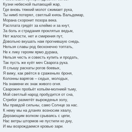
Кузни небесной пылающий жар,
Где вновь тяжкий молот сжимает рука,
Ты нимб потерял, светлый князь Вальдемар,
Морана схоронит позора века.
Расплата грядёт за клеймо и за кнут,
За боль и страдания проклятых ведьм,
Нет жалости, нет и смирения пут,
Довольно вкушать нам прогнившую снедь.
Нельзя славы род бесконечно топтать,
Не к лику героям ярмо дурака,
Нельзя честь и совесть купить и продать,
Так пусть же куёт меч Сварога рука.
Я слышу раскаты рогов боевых,
Я вижу, как рвётся в сраженьях броня,
Колонны варягов – седых, молодых,
На знамени их знак живого огня.
Сварожич пробьёт копьём-молнией тьму,
Мой светлый народ пробудится от сна,
Стрибог разметёт вырожденья золу,
Мы правдой сильны, само Солнце за нас.
К нему мы на дланях возносим хвалу,
Дерзающим волком срываясь с цепи,
Нас ветры штормов не пустили ко дну,
И мы возрождаемся кровью зари.