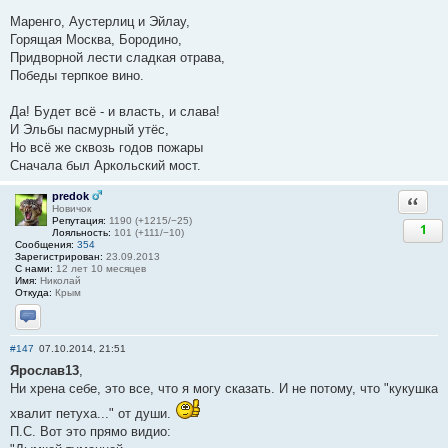
Маренго, Аустерлиц и Эйлау,
Горящая Москва, Бородино,
Придворной лести сладкая отрава,
Победы терпкое вино.
Да! Будет всё - и власть, и слава!
И Эльбы пасмурный утёс,
Но всё же сквозь годов пожары
Сначала был Аркольский мост.
predok
Ответи
Новичок
Репутация:
1190 (+1215/−25)
1
Лояльность:
101 (+111/−10)
Сообщения:
354
Зарегистрирован:
23.09.2013
С нами:
12 лет 10 месяцев
Имя:
Николай
Откуда:
Крым
Отправить личное сообщение
#147
07.10.2014, 21:51
Ярослав13
,
Ни хрена себе, это все, что я могу сказать. И не потому, что "кукушка
хвалит петуха..." от души.
П.С. Вот это прямо видио: