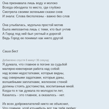
Она признавала лишь воду и молоко
Всегда обходила то место, где глубоко
Смотрела своими зелеными сказки снов
И знала: Слова бесполезны - важно без слов
Она улыбалась, мурлыча простой мотив
Была импозантна лишь с теми, кто был учтив
А Город под ней был уютный и дорогой
Ведь Город ее понимал как никто другой
Саша Бесt
Добавлено спустя 6 минут 36 секунд:
Я думала, что главное в погоне за судьбой
малярно-ювелирная работа над собой:
над всеми недостатками, которые видны,
над скверными задатками, которые даны,
волшебными заплатками, железною стеной
должны стоять достоинства, воспитанные мной.
Когда-то я так думала по молодости лет,
Казалось - это главное, а оказалось - нет.
Из всех доброжелателей никто не объяснил,
Что главное, чтоб кто-нибудь вот так тебя любил: