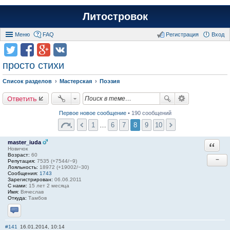
Литостровок
Меню
FAQ
Регистрация
Вход
просто стихи
Список разделов
Мастерская
Поэзия
Ответить
Первое новое сообщение
• 190 сообщений
1
…
6
7
8
9
10
master_iuda
Ответи
Новичок
Возраст:
60
−
Репутация:
7535 (+7544/−9)
Лояльность:
18972 (+19002/−30)
Сообщения:
1743
Зарегистрирован:
06.06.2011
С нами:
15 лет 2 месяца
Имя:
Вячеслав
Откуда:
Тамбов
Отправить личное сообщение
#141
16.01.2014, 10:14