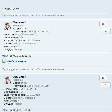
Саша Бест
Прошу удалить аккаунт по собственному желанию.
Оливия
Ответи
Новичок
Возраст:
50
2
Репутация:
1364 (+1479/−115)
Лояльность:
796 (+871/−75)
Сообщения:
704
Зарегистрирован:
18.10.2015
С нами:
10 лет 9 месяцев
Имя:
Оливия
Откуда:
Россия
#154
15.02.2016, 12:48
Прошу удалить аккаунт по собственному желанию.
Оливия
Ответи
Новичок
Возраст:
50
1
Репутация:
1364 (+1479/−115)
Лояльность:
796 (+871/−75)
Сообщения:
704
Зарегистрирован:
18.10.2015
С нами:
10 лет 9 месяцев
Имя:
Оливия
Откуда:
Россия
#155
02.03.2016, 01:35