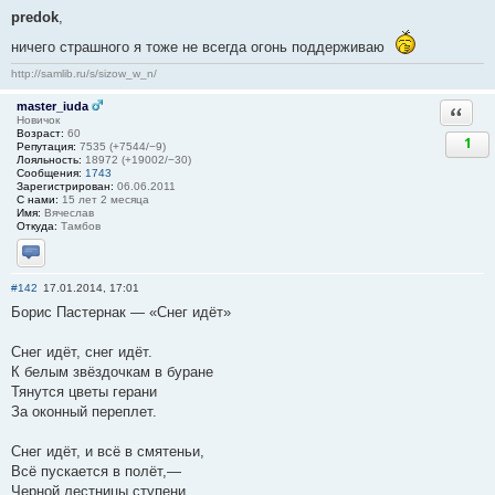
predok
,
ничего страшного я тоже не всегда огонь поддерживаю
http://samlib.ru/s/sizow_w_n/
master_iuda
Ответи
Новичок
Возраст:
60
1
Репутация:
7535 (+7544/−9)
Лояльность:
18972 (+19002/−30)
Сообщения:
1743
Зарегистрирован:
06.06.2011
С нами:
15 лет 2 месяца
Имя:
Вячеслав
Откуда:
Тамбов
Отправить личное сообщение
#142
17.01.2014, 17:01
Борис Пастернак — «Снег идёт»
Снег идёт, снег идёт.
К белым звёздочкам в буране
Тянутся цветы герани
За оконный переплет.
Снег идёт, и всё в смятеньи,
Всё пускается в полёт,—
Черной лестницы ступени,