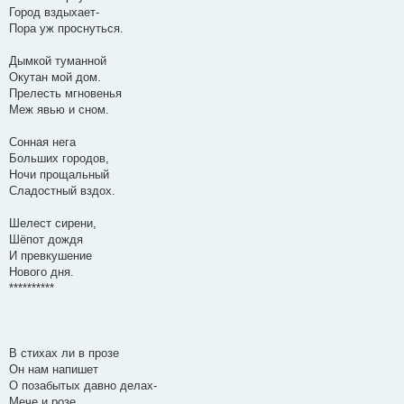
Город вздыхает-
Пора уж проснуться.
Дымкой туманной
Окутан мой дом.
Прелесть мгновенья
Меж явью и сном.
Сонная нега
Больших городов,
Ночи прощальный
Сладостный вздох.
Шелест сирени,
Шёпот дождя
И превкушение
Нового дня.
**********
В стихах ли в прозе
Он нам напишет
О позабытых давно делах-
Мече и розе,