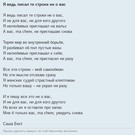
Я ведь писал те строки не о вас
Я ведь писал те строки не о вас,
И не для вас, ни для кого другого
Я нелюбимых приглашал на вальс
А вас, ma chere, не приглашаю снова
Теряя мир во внутренней борьбе,
Я разбивал об пол пустые вазы
Я нелюбимых приглашал к себе,
А вас, ma chere, не пригласил ни разу
Все эти строки – мой самообман
Но эти мысли отсекаю сразу
Я женских судеб страстный клептоман
Но только вашу – не украл ни разу
И я пишу все это не о вас,
И не для вас, ни для кого другого
Но всех их я оставлю про запас
Мне б только вас, ma chere, увидеть снова
Саша Бесt
Прошу удалить аккаунт по собственному желанию.