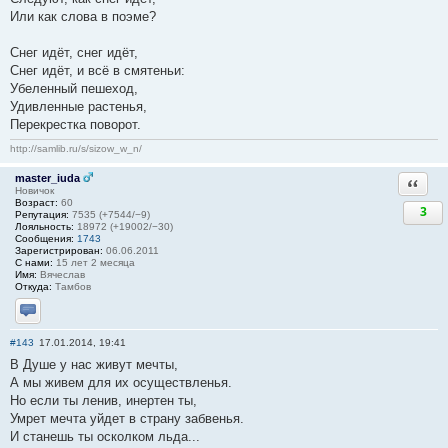
Или как слова в поэме?
Снег идёт, снег идёт,
Снег идёт, и всё в смятеньи:
Убеленный пешеход,
Удивленные растенья,
Перекрестка поворот.
http://samlib.ru/s/sizow_w_n/
master_iuda
Ответи
Новичок
Возраст:
60
3
Репутация:
7535 (+7544/−9)
Лояльность:
18972 (+19002/−30)
Сообщения:
1743
Зарегистрирован:
06.06.2011
С нами:
15 лет 2 месяца
Имя:
Вячеслав
Откуда:
Тамбов
Отправить личное сообщение
#143
17.01.2014, 19:41
В Душе у нас живут мечты,
А мы живем для их осуществленья.
Но если ты ленив, инертен ты,
Умрет мечта уйдет в страну забвенья.
И станешь ты осколком льда...