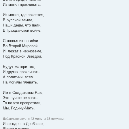
Из могил проклинать.
Из могил, где покоятся,
В русской земле,
Наши деды, что пали,
В Гражданской войне.
Сыновья их погибли
Во Второй Мировой,
И, лежат в черноземе,
Под Красной Звездой.
Будут матери тех,
И других проклинать.
А политики, всем,
На могилы плевать.
Им в Солдатском Раю,
Это лучше не знать.
То во что превратили,
Мы, Родину-Мать.
Добавлено спустя 42 минуты 33 секунды:
И сегодня, в Донбассе,
Шагая в строю.