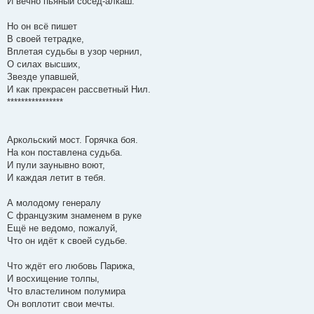
И вечно пьяный сосед-алкаш.
Но он всё пишет
В своей тетрадке,
Вплетая судьбы в узор чернил,
О силах высших,
Звезде упавшей,
И как прекрасен рассветный Нил.
****************
Аркольский мост. Горячка боя.
На кон поставлена судьба.
И пули заунывно воют,
И каждая летит в тебя.
А молодому генералу
С французким знаменем в руке
Ещё не ведомо, пожалуй,
Что он идёт к своей судьбе.
Что ждёт его любовь Парижа,
И восхищение толпы,
Что властелином полумира
Он воплотит свои мечты.