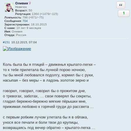
Оливия
Ответи
Новичок
Возраст:
50
1
Репутация:
1364 (+1479/−115)
Лояльность:
796 (+871/−75)
Сообщения:
704
Зарегистрирован:
18.10.2015
С нами:
10 лет 9 месяцев
Имя:
Оливия
Откуда:
Россия
#151
10.12.2015, 07:04
Коль была бы я птицей – движенья крылато-легки –
то к тебе прилетала бы лунной порою ночною,
ты бы мной любовался подолгу, кормил бы с руки,
насыпая – без меры – в ладонь золотое зерно и
говорил, говорил, говорил бы о прожитом дне,
о тревогах, заботах, … свои поверял бы секреты,
гладил бережно-бережно мягкие пёрышки мне,
прижимая любовно к горячей груди до рассвета …
с первым робким лучом улетала бы я в облака,
унося все печали и боли твои до крупицы,
возвращаясь под вечер обратно – крылато-легка …