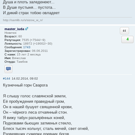
Душа и плоть заледенеют...
В Душе пустыня... пустота...
И дикий страх тобою овладеет
http://samlib.ru/s/sizow_w_n/
master_iuda
Ответи
Новичок
Возраст:
60
4
Репутация:
7535 (+7544/−9)
Лояльность:
18972 (+19002/−30)
Сообщения:
1743
Зарегистрирован:
06.06.2011
С нами:
15 лет 2 месяца
Имя:
Вячеслав
Откуда:
Тамбов
Отправить личное сообщение
#144
14.02.2014, 09:02
Кузнечный горн Сварога
Я слышу голос славянской земли,
Её пробуждения праведный гром,
Он в нашей бушует священной крови,
Он – чёрного леса отчаянный стон.
Я вижу табун разъярённых коней,
Подковами бьющих затменья стекло,
Блеск тысяч кольчуг, сталь мечей, свет огней,
Развеявших сумерки древних богов.