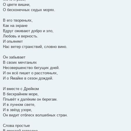
О цвете вишни,
О бесконечных седых морях.
В его твореньях,
Как на экране
Вдруг оживают добро и зло,
Любовь и верность.
И опьяняет
Нас ветер странствий, словно вино.
Он забывает
В своих мечтаньях
Несовершенство бегущих дней.
И он всё пишет о расстояньях,
И о Ямайке в сезон дождей.
И вместе с Дрейком
В бескрайнем море,
Плывёт к далёким он берегам.
И в лунном свете,
И в звёзд узоре,
Он видит отблеск волшебных стран.
Слова простые
В простой тетрадке.