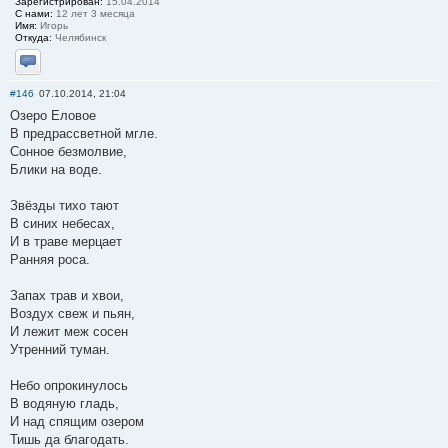
Зарегистрирован:
15.04.2014
С нами:
12 лет 3 месяца
Имя:
Игорь
Откуда:
Челябинск
Отправить личное сообщение
#146
07.10.2014, 21:04
Озеро Еловое
В предрассветной мгле.
Сонное безмолвие,
Блики на воде.
Звёзды тихо тают
В синих небесах,
И в траве мерцает
Ранняя роса.
Запах трав и хвои,
Воздух свеж и пьян,
И лежит меж сосен
Утренний туман.
Небо опрокинулось
В водяную гладь,
И над спящим озером
Тишь да благодать.