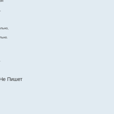
он
,
ольно,
льно.
.
 Не Пишет