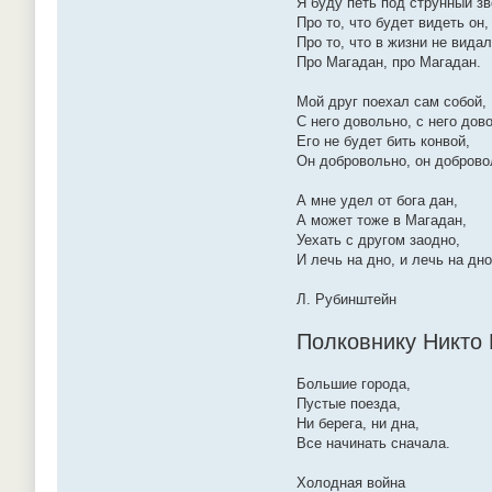
Я буду петь под струнный зв
Про то, что будет видеть он,
Про то, что в жизни не видал
Про Магадан, про Магадан.
Мой друг поехал сам собой,
С него довольно, с него дов
Его не будет бить конвой,
Он добровольно, он доброво
А мне удел от бога дан,
А может тоже в Магадан,
Уехать с другом заодно,
И лечь на дно, и лечь на дно
Л. Рубинштейн
Полковнику Никто
Большие города,
Пустые поезда,
Ни берега, ни дна,
Все начинать сначала.
Холодная война