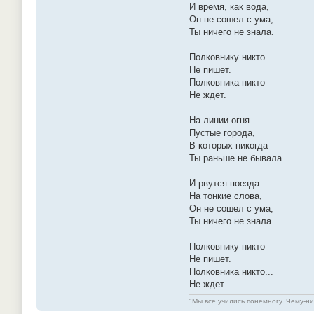
И время, как вода,
Он не сошел с ума,
Ты ничего не знала.
Полковнику никто
Не пишет.
Полковника никто
Не ждет.
На линии огня
Пустые города,
В которых никогда
Ты раньше не бывала.
И рвутся поезда
На тонкие слова,
Он не сошел с ума,
Ты ничего не знала.
Полковнику никто
Не пишет.
Полковника никто...
Не ждет
"Мы все учились понемногу. Чему-ниб