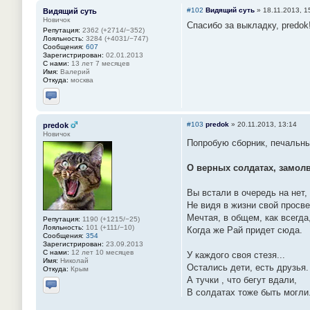
#102
Видящий суть
»
18.11.2013, 1
Видящий суть
Новичок
Спасибо за выкладку, predok
Репутация:
2362 (+2714/−352)
Лояльность:
3284 (+4031/−747)
Сообщения:
607
Зарегистрирован:
02.01.2013
С нами:
13 лет 7 месяцев
Имя:
Валерий
Откуда:
москва
Отправить личное сообщение
#103
predok
»
20.11.2013, 13:14
predok
Новичок
Попробую сборник, печальны
О верных солдатах, замолв
Вы встали в очередь на нет,
Не видя в жизни свой просве
Мечтая, в общем, как всегда
Репутация:
1190 (+1215/−25)
Лояльность:
101 (+111/−10)
Когда же Рай придет сюда.
Сообщения:
354
Зарегистрирован:
23.09.2013
С нами:
12 лет 10 месяцев
У каждого своя стезя...
Имя:
Николай
Остались дети, есть друзья.
Откуда:
Крым
А тучки , что бегут вдали,
В солдатах тоже быть могли
Отправить личное сообщение