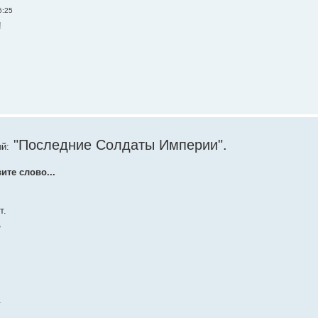
5:25
!
"Последние Солдаты Империи".
й:
ите слово...
т.
,
.