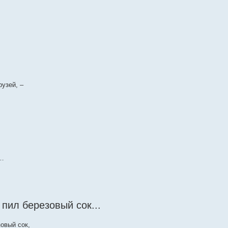
узей, –
.
м…
 пил березовый сок...
овый сок,