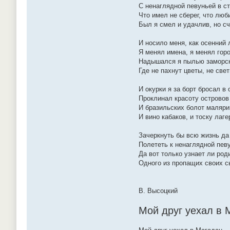
С ненаглядной певуньей в ст
Что имел не сберег, что люби
Был я смел и удачлив, но сч
И носило меня, как осенний 
Я менял имена, я менял гор
Надышался я пылью заморск
Где не пахнут цветы, не све
И окурки я за борт бросал в 
Проклинал красоту островов
И бразильских болот маляри
И вино кабаков, и тоску лаге
Зачеркнуть бы всю жизнь да 
Полететь к ненаглядной пев
Да вот только узнает ли род
Одного из пропащих своих 
В. Высоцкий
Мой друг уехал в М