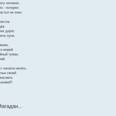
огу ночевал,
л - потерял.
астья не знал.
листок.
ода.
их дорог,
тила луна.
океан,
 и морей
йный туман,
рей.
с начала начать,
унье своей.
ина-мать
сыновей?
агадан...