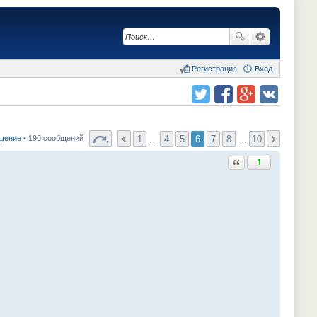
Регистрация
Вход
Поделиться в twitter.com
Поделиться в facebook.com
Поделиться в Google Plus
Поделиться в vk.com
1
…
4
5
6
7
8
…
10
бщение
• 190 сообщений
Ответить с цитатой
1