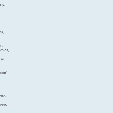
пу.
ак,
ря,
иться,
цы.
кве".
чки,
ычки.