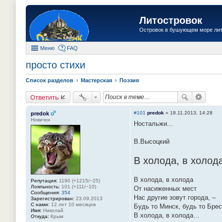
Литостровок
Островок в бушующем море ли
Меню
FAQ
просто стихи
Список разделов
Мастерская
Поэзия
Ответить
#101
predok
»
18.11.2013, 14:28
predok
Новичок
Ностальжи...
В.Высоцкий
В холода, в холода
В холода, в холода
Репутация:
1190 (+1215/−25)
Лояльность:
101 (+111/−10)
От насиженных мест
Сообщения:
354
Нас другие зовут города, –
Зарегистрирован:
23.09.2013
С нами:
12 лет 10 месяцев
Будь то Минск, будь то Брес
Имя:
Николай
В холода, в холода…
Откуда:
Крым