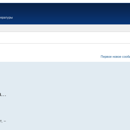
тературы
Первое новое соо
...
т, –