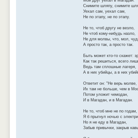
Мой друг уехал в Магадан.
Снимите шляпу, снимите шля
Уехал сам, уехал сам,
Не по этапу, не по этапу.
Не то, чтоб другу не везло,
Не чтоб кому-нибудь назло,
Не для молвы, что, мол, чуд
А просто так, а просто так.
Быть может кто-то скажет: з
Как так решиться, всего лиш
Ведь там сплошные лагеря,
А в них убийцы, а в них убий
Ответит он: "Не верь молве,
Их там не больше, чем в Мос
Потом уложит чемодан,
И в Магадан, и в Магадан.
Не то, чтоб мне не по годам,
Я б прыгнул ночью с электри
Но я не еду в Магадан,
Забыв привычки, закрыв кав