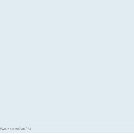
удь и как-нибудь."(с)