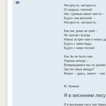
Неспроста, неспроста
Отправить личное сообщение
От родных тополей
Нас суровые манят места –
Будто там веселей, –
Неспроста, неспроста…
Как нас дома ни грей –
Не хватает всегда
Новых встреч нам и новых др
Будто с нами беда,
Будто с ними теплей…
Как бы ни было нам
Хорошо иногда –
Возвращаемся мы по домам
Где же наша звезда?
Может – здесь, может – та
М. Ножкин
Я в весеннем лесу
Я в весеннем лесу пил берез