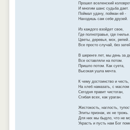
Прошел вселенский коловрот
И многим шанс судьба дает.
Поймал удачу, пойман ей -
Находишь сам себе друзей.
Из каждого взойдет свое,
Где полнотравье, где гнилье.
Цветы, деревья, мох, репей..
Все просто случай, без затей
В шеренге лет, мы день за д
Все оставляли на потом.
Пришло потом. Как суета,
Высокая ушла мечта.
К чему достоинство и честь,
На хлеб намазать, с маслом
Сегодня правит чистоган,
Сгибая всех, как ураган.
Жестокость, наглость, тупос
Элиты признак, их не трожь.
Для них мы быдло, что не м
Украсть и пусть нам Бог пом