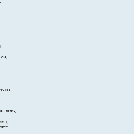
,
.
.
нем,
 есть?
ть, ложь,
ожет,
ожет.