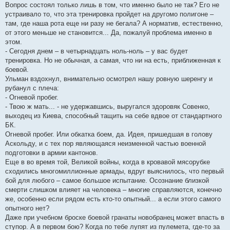
Вопрос состоял только лишь в том, что именно было не так? Его не
устраивало то, что эта тренировка пройдет на другомо полигоне –
там, где наша рота еще ни разу не бегала? А норматив, естественно,
от этого меньше не становится... Да, пожалуй проблема именно в
этом.
- Сегодня днем – в четырнадцать ноль-ноль – у вас будет
тренировка. Но не обычная, а самая, что ни на есть, приближенная к
боевой.
Ульман вздохнул, внимательно осмотрел нашу ровную шеренгу и
рубанул с плеча:
- Огневой пробег.
- Твою ж мать... - не удержавшись, выругался здоровяк Совенко,
выходец из Киева, способный тащить на себе вдвое от стандартного
БК.
Огневой пробег. Или обкатка боем, да. Идея, пришедшая в голову
Аскольду, и с тех пор являющаяся неизменной частью военной
подготовки в армии кантонов.
Еще в во время той, Великой войны, когда в кровавой мясорубке
сходились многомиллионные армады, вдруг выяснилось, что первый
бой для любого – самое большое испытание. Осознание близкой
смерти слишком влияет на человека – многие справляются, конечно
же, особенно если рядом есть кто-то опытный... а если этого самого
опытного нет?
Даже при учебном броске боевой гранаты новобранец может впасть в
ступор. А в первом бою? Когда по тебе лупят из пулемета, где-то за