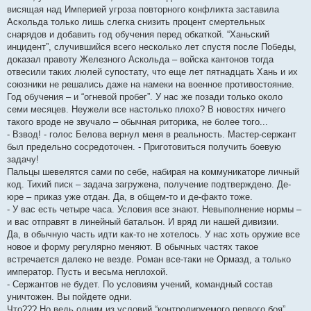
висящая над Империей угроза повторного конфликта заставила
Аскольда только лишь слегка снизить процент смертельных
снарядов и добавить год обучения перед обкаткой. “Ханьский
инцидент”, случившийся всего несколько лет спустя после Победы,
доказал правоту Железного Аскольда – войска кантонов тогда
отвесили таких люлей супостату, что еще лет пятнадцать Хань и их
союзники не решались даже на намеки на военное противостояние.
Год обучения – и “огневой пробег”. У нас же позади только около
семи месяцев. Неужели все настолько плохо? В новостях ничего
такого вроде не звучало – обычная риторика, не более того...
- Взвод! - голос Белова вернул меня в реальность. Мастер-сержант
был предельно сосредоточен. - Приготовиться получить боевую
задачу!
Пальцы шевелятся сами по себе, набирая на коммуникаторе личный
код. Тихий писк – задача загружена, получение подтверждено. Де-
юре – приказ уже отдан. Да, в общем-то и де-факто тоже.
- У вас есть четыре часа. Условия все знают. Невыполнение нормы –
и вас отправят в линейный батальон. И вряд ли нашей дивизии.
Да, в обычную часть идти как-то не хотелось. У нас хоть оружие все
новое и форму регулярно меняют. В обычных частях такое
встречается далеко не везде. Роман все-таки не Ормазд, а только
император. Пусть и весьма неплохой.
- Сержантов не будет. По условиям учений, командный состав
уничтожен. Вы пойдете одни.
Что??? Но ведь одним из условий “контролируемого первого боя”