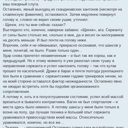
ваш покорный слуга.
Остапенко, явный выходец из скандинавских кантонов (несмотря на
славянскую фамилию), остановился. Затем медленно повернул
голову и, словно не верил своим ушам, уточнил:
- Щенок, это ты мне сейчас сказал?
Выглядело это, конечно, наверное забавно. «Щенок», ага. Сержанту
от силы было столько же, сколько и мне, да и весил он килограммов
на десять меньше. И был почти на голову ниже.
Впрочем, себя я не обманывал, прекрасно осознавая, что шансов у
меня, почитай, не было. Разве только один…
Удар снова прилетел незамеченным – и был так же хорош, как и
предыдущий. Но к этому моменту я уже разогнал свою тушку в
направлении сержанта и успел наклонить голову – так что кулак
прошел по касательной. Драки в барах и почти полгода рукопашного
боя были в сравнении с сержантскими годами тренировок ничем, но
на моей стороне оставался фактор неожиданности. Остапенко явно
не ожидал встретить хотя бы подобие организованного
сопротивления.
А потому я, хоть и в полуоглушенном состоянии, успел всей массой
врезаться в бывалого контрактника. Вагон не был спортзалом – и
места здесь было немного. А потому шансы у меня были только в
возне на полу, где лучшая техника и больший опыт сержанта
уравнивался превосходством моей массы. Относительно
уравнивался, конечно, но все же…
- Тварррь… - прохрипевший Остапенко сумел-таки высвободить руку