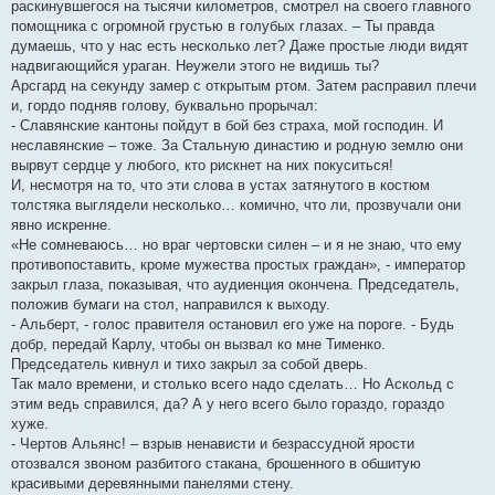
раскинувшегося на тысячи километров, смотрел на своего главного
помощника с огромной грустью в голубых глазах. – Ты правда
думаешь, что у нас есть несколько лет? Даже простые люди видят
надвигающийся ураган. Неужели этого не видишь ты?
Арсгард на секунду замер с открытым ртом. Затем расправил плечи
и, гордо подняв голову, буквально прорычал:
- Славянские кантоны пойдут в бой без страха, мой господин. И
неславянские – тоже. За Стальную династию и родную землю они
вырвут сердце у любого, кто рискнет на них покуситься!
И, несмотря на то, что эти слова в устах затянутого в костюм
толстяка выглядели несколько… комично, что ли, прозвучали они
явно искренне.
«Не сомневаюсь… но враг чертовски силен – и я не знаю, что ему
противопоставить, кроме мужества простых граждан», - император
закрыл глаза, показывая, что аудиенция окончена. Председатель,
положив бумаги на стол, направился к выходу.
- Альберт, - голос правителя остановил его уже на пороге. - Будь
добр, передай Карлу, чтобы он вызвал ко мне Тименко.
Председатель кивнул и тихо закрыл за собой дверь.
Так мало времени, и столько всего надо сделать… Но Аскольд с
этим ведь справился, да? А у него всего было гораздо, гораздо
хуже.
- Чертов Альянс! – взрыв ненависти и безрассудной ярости
отозвался звоном разбитого стакана, брошенного в обшитую
красивыми деревянными панелями стену.