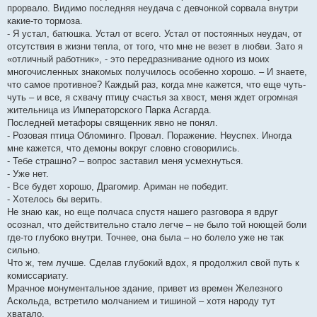
прорвало. Видимо последняя неудача с девчонкой сорвала внутри
какие-то тормоза.
- Я устал, батюшка. Устал от всего. Устал от постоянных неудач, от
отсутствия в жизни тепла, от того, что мне не везет в любви. Зато я
«отличный работник», - это передразнивание одного из моих
многочисленных знакомых получилось особенно хорошо. – И знаете,
что самое противное? Каждый раз, когда мне кажется, что еще чуть-
чуть – и все, я схвачу птицу счастья за хвост, меня ждет огромная
жительница из Императорского Парка Асгарда.
Последней метафоры священник явно не понял.
- Розовая птица Обломинго. Провал. Поражение. Неуспех. Иногда
мне кажется, что демоны вокруг словно сговорились.
- Тебе страшно? – вопрос заставил меня усмехнуться.
- Уже нет.
- Все будет хорошо, Драгомир. Ариман не победит.
- Хотелось бы верить.
Не знаю как, но еще полчаса спустя нашего разговора я вдруг
осознал, что действительно стало легче – не было той ноющей боли
где-то глубоко внутри. Точнее, она была – но болело уже не так
сильно.
Что ж, тем лучше. Сделав глубокий вдох, я продолжил свой путь к
комиссариату.
Мрачное монументальное здание, привет из времен Железного
Аскольда, встретило молчанием и тишиной – хотя народу тут
хватало.