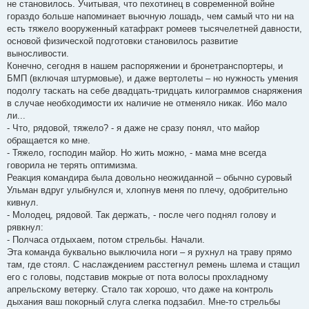
не становилось. Учитывая, что пехотинец в современной войне
гораздо больше напоминает вьючную лошадь, чем самый что ни на
есть тяжело вооруженный катафракт ромеев тысячелетней давности,
основой физической подготовки становилось развитие
выносливости.
Конечно, сегодня в нашем распоряжении и бронетранспортеры, и
БМП (включая штурмовые), и даже вертолеты – но нужность умения
подолгу таскать на себе двадцать-тридцать килограммов снаряжения
в случае необходимости их наличие не отменяло никак. Ибо мало
ли...
- Что, рядовой, тяжело? - я даже не сразу понял, что майор
обращается ко мне.
- Тяжело, господин майор. Но жить можно, - мама мне всегда
говорила не терять оптимизма.
Реакция командира была довольно неожиданной – обычно суровый
Ульман вдруг улыбнулся и, хлопнув меня по плечу, одобрительно
кивнул.
- Молодец, рядовой. Так держать, - после чего поднял голову и
рявкнул:
- Полчаса отдыхаем, потом стрельбы. Начали.
Эта команда буквально выключила ноги – я рухнул на траву прямо
там, где стоял. С наслаждением расстегнул ремень шлема и стащил
его с головы, подставив мокрые от пота волосы прохладному
апрельскому ветерку. Стало так хорошо, что даже на контроль
дыхания ваш покорный слуга слегка подзабил. Мне-то стрельбы