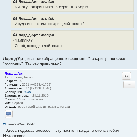
Лорд д'Арт писал(а):
- К черту, товарищ мастер-сержант. К черту.
Лорд д'Арт писал(а):
- И куда мне с этим, товарищ лейтенант?
Лорд д'Арт писал(а):
- Фамилия?
- Сегой, господин лейтенант.
Лорд д'Арт
, вначале обращение к военным - "товарищ", попозже -
"господин". Так как правильно?
Лорд д'Арт
Ответи
Автор темы, Автор
Возраст:
39
−
Репутация:
2521 (+4278/−1757)
Лояльность:
577 (+2423/−1846)
Сообщения:
2045
Зарегистрирован:
28.11.2010
С нами:
15 лет 8 месяцев
Имя:
Сергей
Откуда:
город-герой Сталинград/Волгоград
Отправить личное сообщение
#6
11.03.2011, 19:27
- Здесь недаааалееекооо, - эту песню я когда-то очень любил. –
Недалекооо…