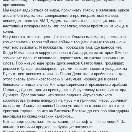
противника».
Мы будем задыхаться от жары, проклинать тряску в железном брюхе
десантного вертолета, совершающего противоракетный маневр,
ненавидеть родную БМП, будем высаживаться в горящих вполне
настоящим пожаром лесах или поселках, чтобы пройти их из конца в
конец.
Но у всего этого есть цель. Такие как Ульман или мастер-сержант из
комиссариата – герои той еще войны с горцами южных границ – они
учат нас выживать. И побеждать. Побеждать там, где шансов нет.
Когда Роман вешал коррупционеров в Асгарде, из-за которых Южное
замирение едва не окончилось поражением, он сказал правильные
слова. Про живую еще кровь дружинников Святослава, громивших
ромеев и булгар; швейцарцев, чуть ли не всем народом ушедших на
Русь от осатаневших клириков Павла Девятого, и пробившихся для
этого сквозь армии крестоносных безумцев; норвежцев и свеев,
бившихся в рядах внуков Ричарда Сирийского, прозванного арабами
Салах-ад-Дином, против пришедших к Иерусалиму монгольских орд
Субедэя. Ярослав знал, что после падения Иерусалимского
королевства тумены повернут на Русь – и принимал меры, усиливая
их врагов. И могучие воины Севера устояли на стенах святого для
христиан города – за что на Ближнем Востоке до сих пор благодарны
выходцам из скандинавских кантонов…
Вот за надо сражаться. Не за камни, не за нефть – но за людей. За
память о величии предков, за будущие поколения.