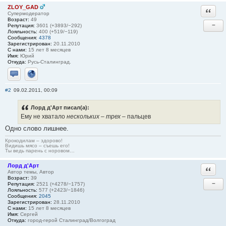
ZLOY_GAD
Ответи
Супермодератор
Возраст:
49
−
Репутация:
3601 (+3893/−292)
Лояльность:
400 (+519/−119)
Сообщения:
4378
Зарегистрирован:
20.11.2010
С нами:
15 лет 8 месяцев
Имя:
Юрий
Откуда:
Русь-Сталинград.
Отправить личное сообщение
Сайт
#2
09.02.2011, 00:09
Лорд д'Арт писал(а):
Ему не хватало
нескольких
–
трех
– пальцев
Одно слово лишнее.
Крокодилам – здорово!
Видишь мясо – съешь его!
Ты ведь парень с норовом…
Лорд д'Арт
Ответи
Автор темы, Автор
Возраст:
39
−
Репутация:
2521 (+4278/−1757)
Лояльность:
577 (+2423/−1846)
Сообщения:
2045
Зарегистрирован:
28.11.2010
С нами:
15 лет 8 месяцев
Имя:
Сергей
Откуда:
город-герой Сталинград/Волгоград