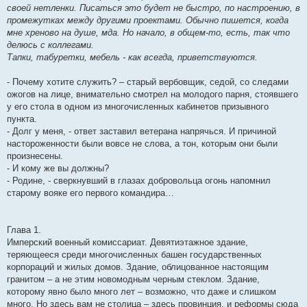
своей нетленки. Писаться это будет не быстро, по настроению, в
промежутках между другими проектами. Обычно пишется, когда
мне хреново на душе, мда. Но начало, в общем-то, есть, так что
делюсь с коллегами.
Тапки, табуретки, мебель - как всегда, приветствуются.
- Почему хотите служить? – старый вербовщик, седой, со следами
ожогов на лице, внимательно смотрел на молодого парня, стоявшего
у его стола в одном из многочисленных кабинетов призывного
пункта.
- Долг у меня, - ответ заставил ветерана напрячься. И причиной
настороженности были вовсе не слова, а тон, которым они были
произнесены.
- И кому же вы должны?
- Родине, - сверкнувший в глазах добровольца огонь напомнил
старому вояке его первого командира…
Глава 1.
Имперский военный комиссариат. Девятиэтажное здание,
теряющееся среди многочисленных башен государственных
корпораций и жилых домов. Здание, облицованное настоящим
гранитом – а не этим новомодным черным стеклом. Здание,
которому явно было много лет – возможно, что даже и слишком
много. Но здесь вам не столица – здесь провинция, и реформы сюда