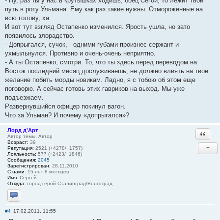
- Ну, раз ты у нас в крутышках ходишь, боец Сегой, то лежит твой
путь в роту Ульмана. Ему как раз такие нужны. Отмороженные на
всю голову, ха.
И вот тут взгляд Остапенко изменился. Ярость ушла, но зато
появилось злорадство.
- Допрыгался, сучок, - одними губами произнес сержант и
ухмыльнулся. Противно и очень-очень неприятно.
- А ты Остапенко, смотри. То, что ты здесь перед переводом на
Восток последний месяц дослуживаешь, не должно влиять на твое
желание побить морды новикам. Ладно, я с тобою об этом еще
поговорю. А сейчас готовь этих гавриков на выход. Мы уже
подъезжаем.
Развернувшийся офицер покинул вагон.
Что за Ульман? И почему «допрыгался»?
Лорд д'Арт
Ответи
Автор темы, Автор
Возраст:
39
−
Репутация:
2521 (+4278/−1757)
Лояльность:
577 (+2423/−1846)
Сообщения:
2045
Зарегистрирован:
28.11.2010
С нами:
15 лет 8 месяцев
Имя:
Сергей
Откуда:
город-герой Сталинград/Волгоград
Отправить личное сообщение
#4
17.02.2011, 11:55