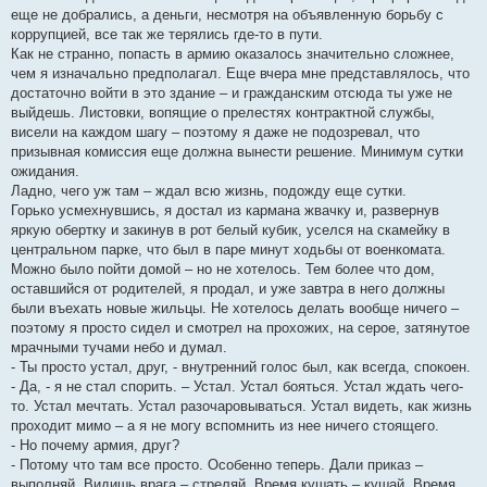
еще не добрались, а деньги, несмотря на объявленную борьбу с
коррупцией, все так же терялись где-то в пути.
Как не странно, попасть в армию оказалось значительно сложнее,
чем я изначально предполагал. Еще вчера мне представлялось, что
достаточно войти в это здание – и гражданским отсюда ты уже не
выйдешь. Листовки, вопящие о прелестях контрактной службы,
висели на каждом шагу – поэтому я даже не подозревал, что
призывная комиссия еще должна вынести решение. Минимум сутки
ожидания.
Ладно, чего уж там – ждал всю жизнь, подожду еще сутки.
Горько усмехнувшись, я достал из кармана жвачку и, развернув
яркую обертку и закинув в рот белый кубик, уселся на скамейку в
центральном парке, что был в паре минут ходьбы от военкомата.
Можно было пойти домой – но не хотелось. Тем более что дом,
оставшийся от родителей, я продал, и уже завтра в него должны
были въехать новые жильцы. Не хотелось делать вообще ничего –
поэтому я просто сидел и смотрел на прохожих, на серое, затянутое
мрачными тучами небо и думал.
- Ты просто устал, друг, - внутренний голос был, как всегда, спокоен.
- Да, - я не стал спорить. – Устал. Устал бояться. Устал ждать чего-
то. Устал мечтать. Устал разочаровываться. Устал видеть, как жизнь
проходит мимо – а я не могу вспомнить из нее ничего стоящего.
- Но почему армия, друг?
- Потому что там все просто. Особенно теперь. Дали приказ –
выполняй. Видишь врага – стреляй. Время кушать – кушай. Время