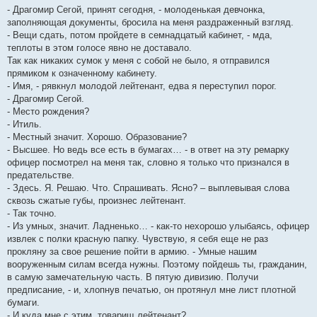
- Драгомир Сегой, принят сегодня, - молоденькая девчонка,
заполняющая документы, бросила на меня раздраженный взгляд.
- Вещи сдать, потом пройдете в семнадцатый кабинет, - мда,
теплоты в этом голосе явно не доставало.
Так как никаких сумок у меня с собой не было, я отправился
прямиком к означенному кабинету.
- Имя, - рявкнул молодой лейтенант, едва я переступил порог.
- Драгомир Сегой.
- Место рождения?
- Итиль.
- Местный значит. Хорошо. Образование?
- Высшее. Но ведь все есть в бумагах… - в ответ на эту ремарку
офицер посмотрел на меня так, словно я только что признался в
предательстве.
- Здесь. Я. Решаю. Что. Спрашивать. Ясно? – выплевывая слова
сквозь сжатые губы, произнес лейтенант.
- Так точно.
- Из умных, значит. Ладненько… - как-то нехорошо улыбаясь, офицер
извлек с полки красную папку. Чувствую, я себя еще не раз
прокляну за свое решение пойти в армию. - Умные нашим
вооруженным силам всегда нужны. Поэтому пойдешь ты, гражданин,
в самую замечательную часть. В пятую дивизию. Получи
предписание, - и, хлопнув печатью, он протянул мне лист плотной
бумаги.
- И куда мне с этим, товарищ лейтенант?