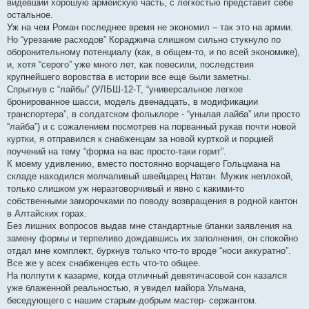
видевший хорошую армейскую часть, с легкостью представит себе
остальное.
Уж на чем Роман последнее время не экономил – так это на армии.
Но “урезание расходов” Кораджича слишком сильно стукнуло по
оборонительному потенциалу (как, в общем-то, и по всей экономике),
и, хотя “серого” уже много лет, как повесили, последствия
крупнейшего воровства в истории все еще были заметны.
Спрыгнув с “лайбы” (УЛБШ-12-Т, “универсальное легкое
бронированное шасси, модель двенадцать, в модификации
транспортера”, в солдатском фольклоре - “унылая лайба” или просто
“лайба”) и с сожалением посмотрев на порванный рукав почти новой
куртки, я отправился к снабженцам за новой курткой и порцией
поучений на тему “форма на вас просто-таки горит”.
К моему удивлению, вместо постоянно ворчащего Гольцмана на
складе находился молчаливый швейцарец Натан. Мужик неплохой,
только слишком уж неразговорчивый и явно с какими-то
собственными заморочками по поводу возвращения в родной кантон
в Алтайских горах.
Без лишних вопросов выдав мне стандартные бланки заявления на
замену формы и терпеливо дождавшись их заполнения, он спокойно
отдал мне комплект, буркнув только что-то вроде “носи аккуратно”.
Все же у всех снабженцев есть что-то общее.
На полпути к казарме, когда отличный девятичасовой сон казался
уже блаженной реальностью, я увидел майора Ульмана,
беседующего с нашим старым-добрым мастер- сержантом.