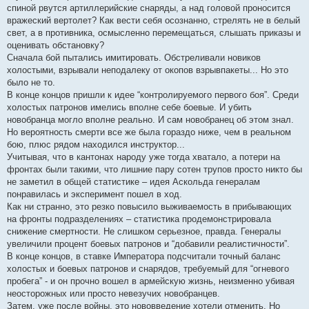
спиной рвутся артиллерийские снаряды, а над головой проносится
вражеский вертолет? Как вести себя осознанно, стрелять не в белый
свет, а в противника, осмысленно перемещаться, слышать приказы и
оценивать обстановку?
Сначала бой пытались имитировать. Обстреливали новиков
холостыми, взрывали неподалеку от окопов взрывпакеты... Но это
было не то.
В конце концов пришли к идее “контролируемого первого боя”. Среди
холостых патронов имелись вполне себе боевые. И убить
новобранца могло вполне реально. И сам новобранец об этом знал.
Но вероятность смерти все же была гораздо ниже, чем в реальном
бою, плюс рядом находился инструктор...
Учитывая, что в кантонах народу уже тогда хватало, а потери на
фронтах были такими, что лишние пару сотен трупов просто никто бы
не заметил в общей статистике – идея Аскольда генералам
понравилась и эксперимент пошел в ход.
Как ни странно, это резко повысило выживаемость в прибывающих
на фронты подразделениях – статистика продемонстрировала
снижение смертности. Не слишком серьезное, правда. Генералы
увеличили процент боевых патронов и “добавили реалистичности”.
В конце концов, в ставке Императора подсчитали точный баланс
холостых и боевых патронов и снарядов, требуемый для “огневого
пробега” - и он прочно вошел в армейскую жизнь, неизменно убивая
неосторожных или просто невезучих новобранцев.
Затем, уже после войны, это нововведение хотели отменить. Но