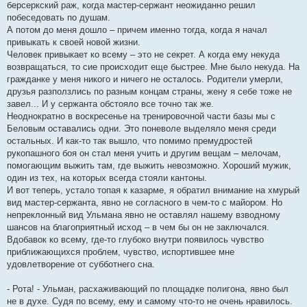
берсеркский раж, когда мастер-сержант неожиданно решил
побеседовать по душам.
А потом до меня дошло – причем именно тогда, когда я начал
привыкать к своей новой жизни.
Человек привыкает ко всему – это не секрет. А когда ему некуда
возвращаться, то сие происходит еще быстрее. Мне было некуда. На
гражданке у меня никого и ничего не осталось. Родители умерли,
друзья разползлись по разным концам страны, жену я себе тоже не
завел... И у сержанта обстояло все точно так же.
Неоднократно в воскресенье на тренировочной части базы мы с
Беловым оставались одни. Это поневоле выделяло меня среди
остальных. И как-то так вышло, что помимо премудростей
рукопашного боя он стал меня учить и другим вещам – мелочам,
помогающим выжить там, где выжить невозможно. Хороший мужик,
один из тех, на которых всегда стояли кантоны.
И вот теперь, устало топая к казарме, я обратил внимание на хмурый
вид мастер-сержанта, явно не согласного в чем-то с майором. Но
непреклонный вид Ульмана явно не оставлял нашему взводному
шансов на благоприятный исход – в чем бы он не заключался.
Вдобавок ко всему, где-то глубоко внутри появилось чувство
приближающихся проблем, чувство, испортившее мне
удовлетворение от субботнего сна.
- Рота! - Ульман, расхаживающий по площадке полигона, явно был
не в духе. Судя по всему, ему и самому что-то не очень нравилось.