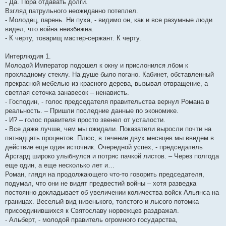
- Да. Пора отдавать долги.
Взгляд патрульного неожиданно потеплел.
- Молодец, парень. Ни пуха, - видимо он, как и все разумные люди
видел, что война неизбежна.
- К черту, товарищ мастер-сержант. К черту.
Интерлюдия 1.
Молодой Император подошел к окну и прислонился лбом к
прохладному стеклу. На душе было погано. Кабинет, обставленный
прекрасной мебелью из красного дерева, вызывал отвращение, а
светлая сеточка занавесок – ненависть.
- Господин, - голос председателя правительства вернул Романа в
реальность. – Пришли последние данные по экономике.
- И? – голос правителя просто звенел от усталости.
- Все даже лучше, чем мы ожидали. Показатели выросли почти на
пятнадцать процентов. Плюс, в течение двух месяцев мы введем в
действие еще один источник. Очередной успех, - председатель
Арсгард широко улыбнулся и потряс пачкой листов. – Через полгода
еще один, а еще несколько лет и…
Роман, глядя на продолжающего что-то говорить председателя,
подумал, что они не видят предвестий войны – хотя разведка
постоянно докладывает об увеличении количества войск Альянса на
границах. Веселый вид низенького, толстого и лысого потомка
присоединившихся к Святославу норвежцев раздражал.
- Альберт, - молодой правитель огромного государства,