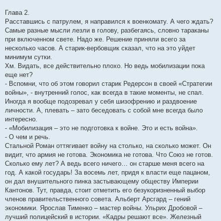
Глава 2.
Расставшись с патрулем, я направился к военкомату. А чего ждать?
Самые разные мысли лезли в голову, разбегаясь, словно тараканы
при включенном свете. Надо же. Решение приняли всего за
несколько часов. А старик-вербовщик сказал, что на это уйдет
минимум сутки.
Хм. Видать, все действительно плохо. Но ведь мобилизации пока
еще нет?
- Вспомни, что об этом говорил старик Редерсон в своей «Стратегии
войны», - внутренний голос, как всегда в такие моменты, не спал.
Иногда я вообще подозревал у себя шизофрению и раздвоение
личности. А, плевать – зато беседовать с собой мне всегда было
интересно.
- «Мобилизация – это не подготовка к войне. Это и есть война».
- О чем и речь.
Стальной Роман оттягивает войну на столько, на сколько может. Он
видит, что армия не готова. Экономика не готова. Что Союз не готов.
Сколько ему лет? А ведь всего ничего… он старше меня всего на
год. А какой государь! За восемь лет, придя к власти еще пацаном,
он дал внушительного пинка застывающему обществу Империи
Кантонов. Тут, правда, стоит отметить его безукоризненный выбор
членов правительственного совета. Альберт Арсгард – гений
экономики. Ярослав Тименко – мастер войны. Ульрих Дробовой –
лучший полицейский в истории. «Кадры решают все». Железный