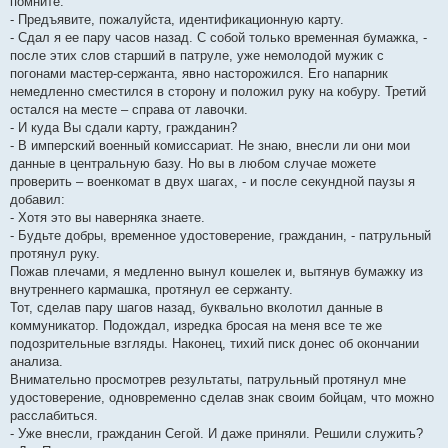
помните.
- Предъявите, пожалуйста, идентификационную карту.
- Сдал я ее пару часов назад. С собой только временная бумажка, -
после этих слов старший в патруле, уже немолодой мужик с
погонами мастер-сержанта, явно насторожился. Его напарник
немедленно сместился в сторону и положил руку на кобуру. Третий
остался на месте – справа от лавочки.
- И куда Вы сдали карту, гражданин?
- В имперский военный комиссариат. Не знаю, внесли ли они мои
данные в центральную базу. Но вы в любом случае можете
проверить – военкомат в двух шагах, - и после секундной паузы я
добавил:
- Хотя это вы наверняка знаете.
- Будьте добры, временное удостоверение, гражданин, - патрульный
протянул руку.
Пожав плечами, я медленно вынул кошелек и, вытянув бумажку из
внутреннего кармашка, протянул ее сержанту.
Тот, сделав пару шагов назад, буквально вколотил данные в
коммуникатор. Подождал, изредка бросая на меня все те же
подозрительные взгляды. Наконец, тихий писк донес об окончании
анализа.
Внимательно просмотрев результаты, патрульный протянул мне
удостоверение, одновременно сделав знак своим бойцам, что можно
расслабиться.
- Уже внесли, гражданин Сегой. И даже приняли. Решили служить?