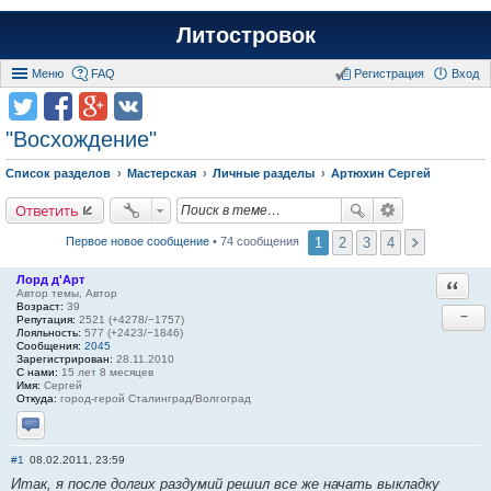
Литостровок
Меню
FAQ
Регистрация
Вход
"Восхождение"
Список разделов
Мастерская
Личные разделы
Артюхин Сергей
Ответить
1
2
3
4
Первое новое сообщение
• 74 сообщения
Лорд д'Арт
Ответи
Автор темы, Автор
Возраст:
39
−
Репутация:
2521 (+4278/−1757)
Лояльность:
577 (+2423/−1846)
Сообщения:
2045
Зарегистрирован:
28.11.2010
С нами:
15 лет 8 месяцев
Имя:
Сергей
Откуда:
город-герой Сталинград/Волгоград
Отправить личное сообщение
#1
08.02.2011, 23:59
Итак, я после долгих раздумий решил все же начать выкладку