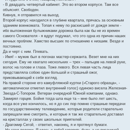
- В двадцать четвертый кабинет. Это во втором корпусе. Там все
объяснят. Свободен.
Кивнув, я отправился на выход.
Второй корпус находился в глубине квартала, прячась за основным
зданием военкомата. Топая к нему по раскисшей от дождя земле -
ибо выложенная булыжниками дорожка была как бы не из времен
самого Основателя - я вдруг подумал, что это одна из причин наших
вечных проблем. Хамство высших по отношению к низшим. Везде и
постоянно.
Да и черт с ним. Плевать.
- Имя! – мужик был в погонах мастер-сержанта. Везет мне на них
сегодня. Ему не хватало нескольких – трех – пальцев на левой руке,
волос на голове и глаза. Тоже левого. Вся левая часть лица
представляла собою один большой и страшный ожог,
приковывающий к себе взгляд.
На правой стороне его камуфляжной куртки («Старого образца», -
автоматически отметил внутренний голос) одиноко висела Железная-
Звезда-С-Топором. Ветеран очередной Южной компании, однако.
Замирял горцев. Бойня тогда шла еще та – мне было лет шесть,
когда все уже кончилось, но я до сих пор помню страшные передачи
по государственному телевидению, которые родители старательно
запрещали мне смотреть, и которые я так же старательно доставал
на кристаллах у своих школьных приятелей.
- Драгомир Сегой, - ответил, наконец, я и протянул бумаги.
- На стол положи. Я здесь с тобой говорить буду, а не писаниной