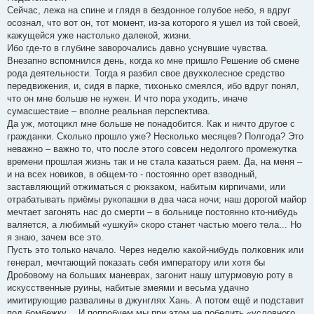
Сейчас, лежа на спине и глядя в бездонное голубое небо, я вдруг
осознал, что вот он, тот момент, из-за которого я ушел из той своей,
кажущейся уже настолько далекой, жизни.
Ибо где-то в глубине заворочались давно уснувшие чувства.
Внезапно вспомнился день, когда ко мне пришло Решение об смене
рода деятельности. Тогда я разбил свое двухколесное средство
передвижения, и, сидя в парке, тихонько смеялся, ибо вдруг понял,
что он мне больше не нужен. И что пора уходить, иначе
сумасшествие – вполне реальная перспектива.
Да уж, мотоцикл мне больше не понадобится. Как и ничто другое с
гражданки. Сколько прошло уже? Несколько месяцев? Полгода? Это
неважно – важно то, что после этого совсем недолгого промежутка
времени прошлая жизнь так и не стала казаться раем. Да, на меня –
и на всех новиков, в общем-то - постоянно орет взводный,
заставляющий отжиматься с рюкзаком, набитым кирпичами, или
отрабатывать приёмы рукопашки в два часа ночи; наш дорогой майор
мечтает загонять нас до смерти – в больнице постоянно кто-нибудь
валяется, а любимый «ушкуй» скоро станет частью моего тела... Но
я знаю, зачем все это.
Пусть это только начало. Через неделю какой-нибудь полковник или
генерал, мечтающий показать себя императору или хотя бы
Дробовому на больших маневрах, загонит нашу штурмовую роту в
искусственные руины, набитые змеями и весьма удачно
имитирующие развалины в джунглях Хань. А потом ещё и подставит
под бомбежку… И попробуем мы при этом не победить «условного