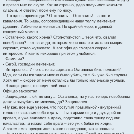
и врезал мне по скуле. Как ни странно, удар получился каким-то
слабым. Я ответил лбом ему по носу.
- Что здесь происходит? Отставить… Отставить! – а вот и
кавалерия. То бишь, сопровождающий нашу толпу лейтенант
Доронин. Избиение отменяется. По крайней мере, в данный
конкретный момент.
- Остапенко, какого хрена? Стоп-стоп-стоп… тебя что, свалил
новобранец? – от взгляда, которым меня после этих слов смерил
сержант, стало жутковато. А вот офицер смотрел скорее с
интересом. И как-то нехорошо при этом улыбался.
- Фамилия?
- Сегой, господин лейтенант.
- Интересно… И чего это вы сержанта Остапенко бить полезли?
Мда, если бы взглядом можно было убить, то я бы уже был трупом.
Хотя нет – скорее от меня остались бы только маленькие угольки.
- Я защищался, господин лейтенант.
Офицер захохотал.
- Защищался… ой, не могу… Остапенко, ты у нас теперь новобранца
даже и вырубить не можешь, да? Защищался…
«Ну как, все еще уверен, что поступил правильно? - внутренний
голос не заставил себя ждать. – Ты в армии еще и двух дней не
провел, а уже ввязался в драку, подставил свою тушку под очи
начальства…и нажил себе врага – это уж к бабке не ходи».
А затем смех прекратился также неожиданно, как и начался.