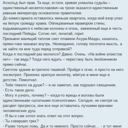
Аскольд был прав. Та еще, кстати, кривая ухмылка судьбы –
единственный несвятославович на троне оказался единственным
равным императору-основателю правителем.
До комиссариата оставалось меньше квартала, когда мой взор упал
на белую громаду храма. Облицованные мрамором стены,
вздымающиеся к небесам колонны и огонь, зажженный еще в честь
последней Победы. Сотню лет, почитай, горит.
Призывно манящий теплом свет пламени Ахура-Мазды, казалось,
прямо-таки зазывал внутрь. Неожиданно, голову посетила мысль, а
не зайти ли мне туда перед отправкой?
Когда я последний раз молился? Давно. Очень. «На войне атеистов
нет» - так ведь? Тогда чего ждать – перестану быть безбожником
прямо сейчас.
Светлое здание встретило тишиной. Пройдя к огню, я просто на него
посмотрел. Произнес краткую молитву, вбитую в меня еще в
детстве. Помолчал.
- Тебе тяжело на душе? – я не заметил, как подошел священник.
- Есть такое дело.
- Могу я узнать, почему? – когда-то жрецы и волхвы были
единственными «штатными психологами». Сегодня, не смотря на
расцвет прогресса, они все еще оставались лучшими врачами
человеческих душ.
- Я бы и сам хотел знать ответ на этот вопрос.
- Ты совершил грех?
- Разве только ложь. Да и то немного. Просто сейчас… - и тут меня