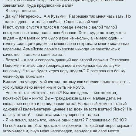
заниматься. Куда предписание дали?
- В пятую дивизию.
- Да ну? Интересно… А я Кузьмич. Разрешаю так меня называть. Но
только здесь – и только сейчас. Садись давай уже.
И вот, сутки спустя я трясся в поезде вместе с целой толпой
постриженных «под ноль» новобранцев. Хотя, судя по тому, что я
видел – для многих это было даже не «ноль», а «минус один» -
голову сидящего рядом со мною парня покрывали многочисленные
царапины. Армейские парикмахерские никогда не заботились о
качестве – только о количестве…
- Встать! – а вот и сопровождающий нас второй сержант Остапенко.
Надо же – я знаю сего товарища всего несколько часов, а уже
ненавижу. Что же будет через пару недель? Я раскрою его башку
чем-нибудь тяжелым?
Видимо, он увидел мой взгляд, потому как явление прилетевшего в
ухо кулака явно ничем иным быть не могло.
- Не сметь так смотреть, ясно?! Вы все здесь – ничтожества,
понятно?! Вы – никто! Вы – гражданские шавки, малые дети, не
нюхавшие пороха и не видевшие танка! На данный момент старый
одноногий калека-ветеран ценнее вас всех вместе взятых! Ясно?! Не
слышу ответа! – послышались неуверенные голоса.
- Я не понял, здесь что, немые одни сидят? Я спрашиваю, ЯСНО?!
На сей раз ответ был достаточно громким. По крайней мере, сержант
угомонился и, пнув меня напоследок, вернулся на свое место.