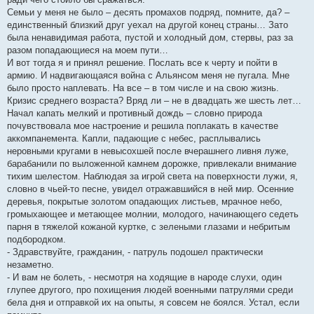
Семьи у меня не было – десять промахов подряд, помните, да? –
единственный близкий друг уехал на другой конец страны… Зато
была ненавидимая работа, пустой и холодный дом, стервы, раз за
разом попадающиеся на моем пути…
И вот тогда я и принял решение. Послать все к черту и пойти в
армию. И надвигающаяся война с Альянсом меня не пугала. Мне
было просто наплевать. На все – в том числе и на свою жизнь.
Кризис среднего возраста? Вряд ли – не в двадцать же шесть лет…
Начал капать мелкий и противный дождь – словно природа
почувствовала мое настроение и решила поплакать в качестве
аккомпанемента. Капли, падающие с небес, расплывались
неровными кругами в невысохшей после вчерашнего ливня луже,
барабанили по выложенной камнем дорожке, привлекали внимание
тихим шелестом. Наблюдая за игрой света на поверхности лужи, я,
словно в чьей-то песне, увидел отражавшийся в ней мир. Осенние
деревья, покрытые золотом опадающих листьев, мрачное небо,
громыхающее и метающее молнии, молодого, начинающего седеть
парня в тяжелой кожаной куртке, с зелеными глазами и небритым
подбородком.
- Здравствуйте, гражданин, - патруль подошел практически
незаметно.
- И вам не болеть, - несмотря на ходящие в народе слухи, один
глупее другого, про похищения людей военными патрулями среди
бела дня и отправкой их на опыты, я совсем не боялся. Устал, если