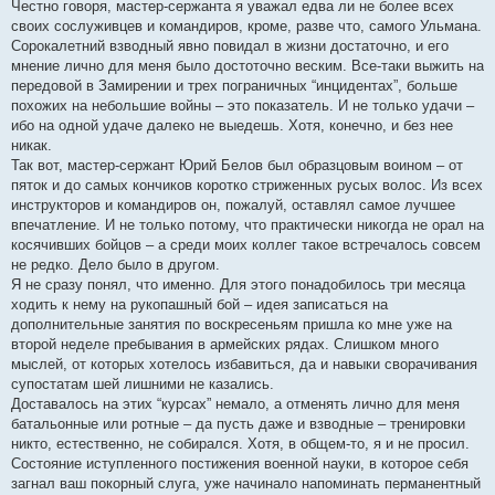
Честно говоря, мастер-сержанта я уважал едва ли не более всех
своих сослуживцев и командиров, кроме, разве что, самого Ульмана.
Сорокалетний взводный явно повидал в жизни достаточно, и его
мнение лично для меня было достоточно веским. Все-таки выжить на
передовой в Замирении и трех пограничных “инцидентах”, больше
похожих на небольшие войны – это показатель. И не только удачи –
ибо на одной удаче далеко не выедешь. Хотя, конечно, и без нее
никак.
Так вот, мастер-сержант Юрий Белов был образцовым воином – от
пяток и до самых кончиков коротко стриженных русых волос. Из всех
инструкторов и командиров он, пожалуй, оставлял самое лучшее
впечатление. И не только потому, что практически никогда не орал на
косячивших бойцов – а среди моих коллег такое встречалось совсем
не редко. Дело было в другом.
Я не сразу понял, что именно. Для этого понадобилось три месяца
ходить к нему на рукопашный бой – идея записаться на
дополнительные занятия по воскресеньям пришла ко мне уже на
второй неделе пребывания в армейских рядах. Слишком много
мыслей, от которых хотелось избавиться, да и навыки сворачивания
супостатам шей лишними не казались.
Доставалось на этих “курсах” немало, а отменять лично для меня
батальонные или ротные – да пусть даже и взводные – тренировки
никто, естественно, не собирался. Хотя, в общем-то, я и не просил.
Состояние иступленного постижения военной науки, в которое себя
загнал ваш покорный слуга, уже начинало напоминать перманентный