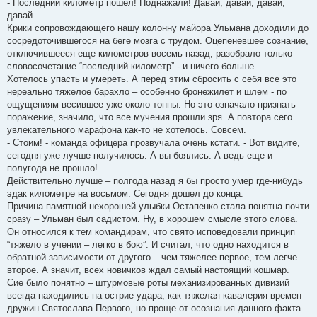
- Последний километр пошел! Поднажали! Давай, давай, давай,
давай...
Крики сопровождающего нашу колонну майора Ульмана доходили до
сосредоточившегося на беге мозга с трудом. Оцепеневшее сознание,
отключившееся еще километров восемь назад, разобрало только
словосочетание “последний километр” - и ничего больше.
Хотелось упасть и умереть. А перед этим сбросить с себя все это
нереально тяжелое барахло – особенно бронежилет и шлем - по
ощущениям весившее уже около тонны. Но это означало признать
поражение, значило, что все мучения прошли зря. А повтора сего
увлекательного марафона как-то не хотелось. Совсем.
- Стоим! - команда офицера прозвучала очень кстати. - Вот видите,
сегодня уже лучше получилось. А вы боялись. А ведь еще и
полугода не прошло!
Действительно лучше – полгода назад я бы просто умер где-нибудь
эдак километре на восьмом. Сегодня дошел до конца.
Причина памятной нехорошей улыбки Остапенко стала понятна почти
сразу – Ульман был садистом. Ну, в хорошем смысле этого слова.
Он относился к тем командирам, что свято исповедовали принцип
“тяжело в учении – легко в бою”. И считал, что одно находится в
обратной зависимости от другого – чем тяжелее первое, тем легче
второе. А значит, всех новичков ждал самый настоящий кошмар.
Сие было понятно – штурмовые роты механизированных дивизий
всегда находились на острие удара, как тяжелая кавалерия времен
дружин Святослава Первого, но проще от осознания данного факта