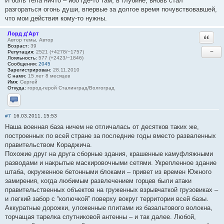
И боль тела ничто – ибо где-то там, в глубине, вновь стал
разгораться огонь души, впервые за долгое время почувствовавшей,
что мои действия кому-то нужны.
Лорд д'Арт
Ответи
Автор темы, Автор
Возраст:
39
−
Репутация:
2521 (+4278/−1757)
Лояльность:
577 (+2423/−1846)
Сообщения:
2045
Зарегистрирован:
28.11.2010
С нами:
15 лет 8 месяцев
Имя:
Сергей
Откуда:
город-герой Сталинград/Волгоград
Отправить личное сообщение
#7
16.03.2011, 15:53
Наша военная база ничем не отличалась от десятков таких же,
построенных по всей стране за последние годы вместо разваленных
правительством Кораджича.
Похожие друг на друга сборные здания, крашенные камуфляжными
разводами и накрытые маскировочными сетями. Укрепленное здание
штаба, окруженное бетонными блоками – привет из времен Южного
замирения, когда любимым развлечением горцев были атаки
правительственных объектов на груженных взрывчаткой грузовиках –
и легкий забор с “колючкой” поверху вокруг территории всей базы.
Аккуратные дорожки, уложенные плитами из базальтового волокна,
торчащая тарелка спутниковой антенны – и так далее. Любой,