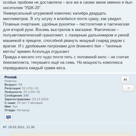
особых проблем не доставляли – все же в своем звене именно я был
носителем “УШК-20”.
Универсальный штурмовой комплекс калибра двадцать
миллиметров. В эту штуку я влюбился почти сразу, как увидел.
Плавные очертания, удобные рукоятки – пистолетная и тактическая
для второй руки. Восемь выстрелов в магазине. Фактически –
полуавтоматический гранатомет, с лазерным дальномером и умной
машинкой в прицеле, способной рвануть мощный снаряд рядом с
врагом. И с дробовыми патронами для ближнего боя – “окопные
метлы” времен Аскольда отдыхают.
Правда и весило это чудо почти пять с половиной кило – не считая
боекомплекта, тянувшего ещё на семь. Но мощность комплекса
оправдывала каждый грамм веса.
Prostak
Ответи
Новичок
Возраст:
59
−
Репутация:
51 (+51/−0)
Лояльность:
20 (+20/−0)
Сообщения:
240
Зарегистрирован:
23.12.2010
С нами:
15 лет 7 месяцев
Имя:
Yuri
Откуда:
Ужгород
Отправить личное сообщение
#5
18.02.2011, 11:30