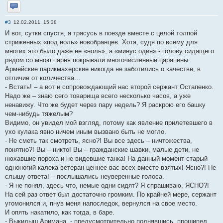
Отправить личное сообщение
#3
12.02.2011, 15:38
И вот, сутки спустя, я трясусь в поезде вместе с целой толпой
стриженных «под ноль» новобранцев. Хотя, судя по всему для
многих это было даже не «ноль», а «минус один» - голову сидящего
рядом со мною парня покрывали многочисленные царапины.
Армейские парикмахерские никогда не заботились о качестве, в
отличие от количества…
- Встать! – а вот и сопровождающий нас второй сержант Остапенко.
Надо же – знаю сего товарища всего несколько часов, а уже
ненавижу. Что же будет через пару недель? Я раскрою его башку
чем-нибудь тяжелым?
Видимо, он увидел мой взгляд, потому как явление прилетевшего в
ухо кулака явно ничем иным вызвано быть не могло.
- Не сметь так смотреть, ясно?! Вы все здесь – ничтожества,
понятно?! Вы – никто! Вы – гражданские шавки, малые дети, не
нюхавшие пороха и не видевшие танка! На данный момент старый
одноногий калека-ветеран ценнее вас всех вместе взятых! Ясно?! Не
слышу ответа! – послышались неуверенные голоса.
- Я не понял, здесь что, немые одни сидят? Я спрашиваю, ЯСНО?!
На сей раз ответ был достаточно громким. По крайней мере, сержант
угомонился и, пнув меня напоследок, вернулся на свое место.
И опять накатило, как тогда, в баре.
- Выкидыш Аримана, - предусмотрительно поднявшись, прошипел