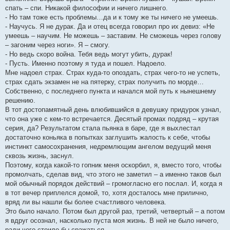
спать – спи. Никакой философии и ничего лишнего.
- Но там тоже есть проблемы…да и к тому же ты ничего не умеешь.
- Научусь. Я не дурак. Да и отец всегда говорил про их девиз: «Не
умеешь – научим. Не можешь – заставим. Не сможешь через голову
– загоним через ноги». Я – смогу.
- Но ведь скоро война. Тебя ведь могут убить, дурак!
- Пусть. Именно поэтому я туда и пошел. Надоело.
Мне надоел страх. Страх куда-то опоздать, страх чего-то не успеть,
страх сдать экзамен не на пятерку, страх получить по морде…
Собственно, с последнего пункта и начался мой путь к нынешнему
решению.
В тот достопамятный день влюбившийся в девушку придурок узнал,
что она уже с кем-то встречается. Десятый промах подряд – крутая
серия, да? Результатом стала пьянка в баре, где я выхлестал
достаточно коньяка в попытках заглушить жалость к себе, чтобы
инстинкт самосохранения, недремлющим ангелом ведущий меня
сквозь жизнь, заснул.
Поэтому, когда какой-то гопник меня оскорбил, я, вместо того, чтобы
промолчать, сделав вид, что этого не заметил – а именно таков был
мой обычный порядок действий – громогласно его послал. И, когда я
в тот вечер приплелся домой, то, хотя досталось мне прилично,
вряд ли вы нашли бы более счастливого человека.
Это было начало. Потом был другой раз, третий, четвертый – а потом
я вдруг осознал, насколько пуста моя жизнь. В ней не было ничего,
ради чего стоило бы сражаться.