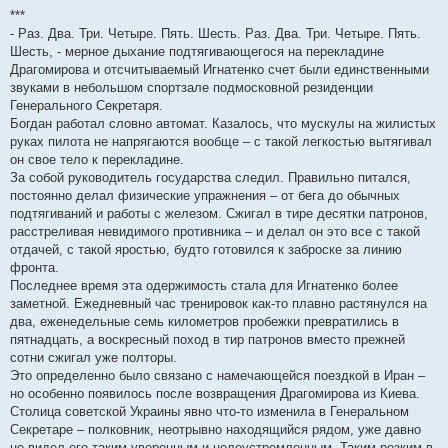
***
- Раз. Два. Три. Четыре. Пять. Шесть. Раз. Два. Три. Четыре. Пять.
Шесть, - мерное дыхание подтягивающегося на перекладине
Драгомирова и отсчитываемый Игнатенко счет были единственными
звуками в небольшом спортзале подмосковной резиденции
Генерального Секретаря.
Богдан работал словно автомат. Казалось, что мускулы на жилистых
руках пилота не напрягаются вообще – с такой легкостью вытягивал
он свое тело к перекладине.
За собой руководитель государства следил. Правильно питался,
постоянно делал физические упражнения – от бега до обычных
подтягиваний и работы с железом. Сжигал в тире десятки патронов,
расстреливая невидимого противника – и делал он это все с такой
отдачей, с такой яростью, будто готовился к заброске за линию
фронта.
Последнее время эта одержимость стала для Игнатенко более
заметной. Ежедневный час тренировок как-то плавно растянулся на
два, еженедельные семь километров пробежки превратились в
пятнадцать, а воскресный поход в тир патронов вместо прежней
сотни сжигал уже полторы.
Это определенно было связано с намечающейся поездкой в Иран –
но особенно появилось после возвращения Драгомирова из Киева.
Столица советской Украины явно что-то изменила в Генеральном
Секретаре – полковник, неотрывно находящийся рядом, уже давно
не видел его таким уверенным и целеустремленным. Таким резким в