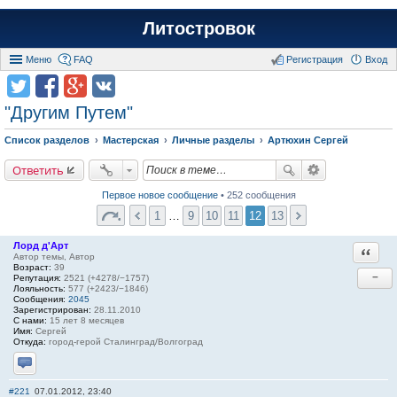
Литостровок
Меню
FAQ
Регистрация
Вход
"Другим Путем"
Список разделов
Мастерская
Личные разделы
Артюхин Сергей
Ответить
Первое новое сообщение
• 252 сообщения
1
…
9
10
11
12
13
Лорд д'Арт
Ответи
Автор темы, Автор
Возраст:
39
−
Репутация:
2521 (+4278/−1757)
Лояльность:
577 (+2423/−1846)
Сообщения:
2045
Зарегистрирован:
28.11.2010
С нами:
15 лет 8 месяцев
Имя:
Сергей
Откуда:
город-герой Сталинград/Волгоград
Отправить личное сообщение
#221
07.01.2012, 23:40