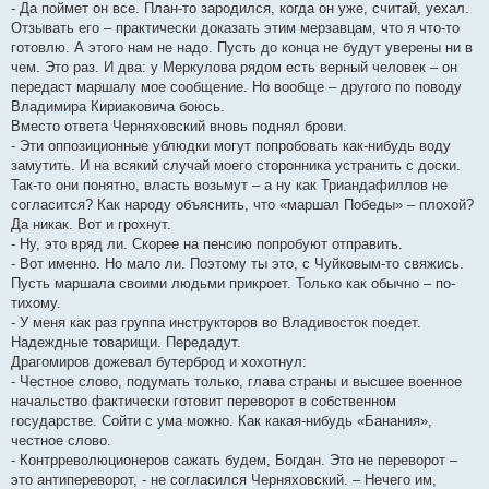
- Да поймет он все. План-то зародился, когда он уже, считай, уехал.
Отзывать его – практически доказать этим мерзавцам, что я что-то
готовлю. А этого нам не надо. Пусть до конца не будут уверены ни в
чем. Это раз. И два: у Меркулова рядом есть верный человек – он
передаст маршалу мое сообщение. Но вообще – другого по поводу
Владимира Кириаковича боюсь.
Вместо ответа Черняховский вновь поднял брови.
- Эти оппозиционные ублюдки могут попробовать как-нибудь воду
замутить. И на всякий случай моего сторонника устранить с доски.
Так-то они понятно, власть возьмут – а ну как Триандафиллов не
согласится? Как народу объяснить, что «маршал Победы» – плохой?
Да никак. Вот и грохнут.
- Ну, это вряд ли. Скорее на пенсию попробуют отправить.
- Вот именно. Но мало ли. Поэтому ты это, с Чуйковым-то свяжись.
Пусть маршала своими людьми прикроет. Только как обычно – по-
тихому.
- У меня как раз группа инструкторов во Владивосток поедет.
Надеждные товарищи. Передадут.
Драгомиров дожевал бутерброд и хохотнул:
- Честное слово, подумать только, глава страны и высшее военное
начальство фактически готовит переворот в собственном
государстве. Сойти с ума можно. Как какая-нибудь «Банания»,
честное слово.
- Контрреволюционеров сажать будем, Богдан. Это не переворот –
это антипереворот, - не согласился Черняховский. – Нечего им,