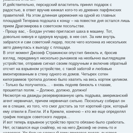
И действительно, персидский властитель принял подарок с
радостью, в ответ вручив кинжал кого-то из древних парфянских
правителей. На этом длинная церемония на одной из главных
площадей Тегерана подошла к концу – на повестке дня остался лишь
прием Драгомирова в советском посольстве.
- Прошу вас, - Богдан учтиво пригласил шаха в машину. Тот,
довольно кивнув и одернув мундир, в нее сел. За ним внутрь
забрался и сам советский лидер, после чего колонна из нескольких
авто двинулась к выходу с площади.
В этот момент Джозеф Стражински опустил бинокль и, бросив
взгляд, передвинул несколько рычажков на необычно выглядящем
устройстве, отправив сигнал своим подручным и включив обратный
отсчет на взрывном устройстве, с такой заботой и любовью
вмонтированным в стену одного из домов. Четырех сотен
килограммов тротила должно было хватить на весь кортеж целиком.
- Только бы получилось… - вновь подняв бинокль к глазам,
прошептал поляк. – Должно, должно, должно!
Несмотря на дважды резервированную цепь подрыва, американский
агент нервничал, причем нервничал сильно. Поскольку собирал он
ее в спешке, из того, что смог достать за тот короткий срок, который
ему отвели в Лэнгли. И в Кремле, конечно – кто же еще определял
график поездок советского лидера…
И вот теперь взрывное устройство просто обязано было сработать.
Нет, оставался еще снайпер, но на него Джозеф не очень-то и
надеялся. Уж больно сложный тому придется делать выстрел.