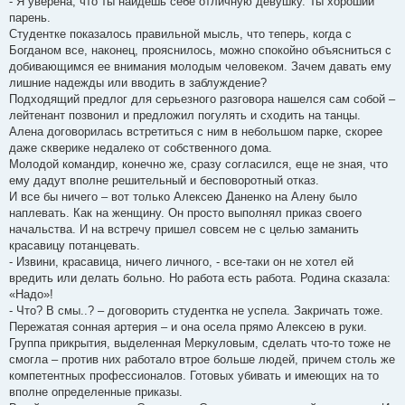
- Я уверена, что ты найдешь себе отличную девушку. Ты хороший
парень.
Студентке показалось правильной мысль, что теперь, когда с
Богданом все, наконец, прояснилось, можно спокойно объясниться с
добивающимся ее внимания молодым человеком. Зачем давать ему
лишние надежды или вводить в заблуждение?
Подходящий предлог для серьезного разговора нашелся сам собой –
лейтенант позвонил и предложил погулять и сходить на танцы.
Алена договорилась встретиться с ним в небольшом парке, скорее
даже скверике недалеко от собственного дома.
Молодой командир, конечно же, сразу согласился, еще не зная, что
ему дадут вполне решительный и бесповоротный отказ.
И все бы ничего – вот только Алексею Даненко на Алену было
наплевать. Как на женщину. Он просто выполнял приказ своего
начальства. И на встречу пришел совсем не с целью заманить
красавицу потанцевать.
- Извини, красавица, ничего личного, - все-таки он не хотел ей
вредить или делать больно. Но работа есть работа. Родина сказала:
«Надо»!
- Что? В смы..? – договорить студентка не успела. Закричать тоже.
Пережатая сонная артерия – и она осела прямо Алексею в руки.
Группа прикрытия, выделенная Меркуловым, сделать что-то тоже не
смогла – против них работало втрое больше людей, причем столь же
компетентных профессионалов. Готовых убивать и имеющих на то
вполне определенные приказы.