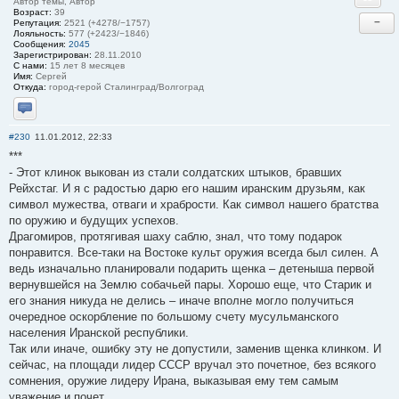
Автор темы, Автор
Возраст:
39
−
Репутация:
2521 (+4278/−1757)
Лояльность:
577 (+2423/−1846)
Сообщения:
2045
Зарегистрирован:
28.11.2010
С нами:
15 лет 8 месяцев
Имя:
Сергей
Откуда:
город-герой Сталинград/Волгоград
Отправить личное сообщение
#230
11.01.2012, 22:33
***
- Этот клинок выкован из стали солдатских штыков, бравших
Рейхстаг. И я с радостью дарю его нашим иранским друзьям, как
символ мужества, отваги и храбрости. Как символ нашего братства
по оружию и будущих успехов.
Драгомиров, протягивая шаху саблю, знал, что тому подарок
понравится. Все-таки на Востоке культ оружия всегда был силен. А
ведь изначально планировали подарить щенка – детеныша первой
вернувшейся на Землю собачьей пары. Хорошо еще, что Старик и
его знания никуда не делись – иначе вполне могло получиться
очередное оскорбление по большому счету мусульманского
населения Иранской республики.
Так или иначе, ошибку эту не допустили, заменив щенка клинком. И
сейчас, на площади лидер СССР вручал это почетное, без всякого
сомнения, оружие лидеру Ирана, выказывая ему тем самым
уважение и почет.