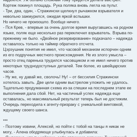
Кортеж покинул площадь. Рука поляка вновь легла на пульт.
- Три, два, один, - Стражински щелкнул рычажком взрывателя и
невольно зажмурился, ожидая яркой вспышки.
Но ничего не произошло. Вообще ничего.
- Пся Крев, - впервые за очень долгое время выругавшись на родном
языке, поляк еще несколько раз переключил взрыватель. Взрыва по-
прежнему не было. «Двойное резервирование» подкачало – надежда
оставалось только на таймер обратного отсчета.
Цэрэушник понятия не имел, что часовой механизм испорчен одним
из его подручных местного происхождения. Не из злого умысла –
просто отец паренька трудился часовщиком и не имел ничего против
некоторых труднодоступных деталей. Тем более, из швейцарских
часов.
- Ну же, ну давай же, сволочь! Ну! – от бессилия Стражински
хотелось завыть. Две цели одним выстрелом уложить не удалось.
Тщательно продуманная схема из-за спешки на последнем этапе ее
выполнения дала сбой. Нет, на частичный успех надежда еще
оставалась, но максимальный результат теперь был не достижим.
Очередь переходила к агенту-призраку с уникальной винтовкой,
ждущему своего шанса.
***
- Поэтому извини, Алексей, но пойти с тобой на танцы я никак не
могу, - Алена ободряюще улыбнулась и добавила: