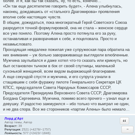
более. И я, как бы так сказать, ну, то есть, конечно…
«Он так еще десятилетие говорить будет», - Алена улыбнулась,
наконец, дождавшись от «стального Драгомирова» проявления
вполне себе настоящих чувств.
В общем, дожидаться, пока многократный Герой Советского Союза
разродится точной формулировкой, она не стала – женское сердце
все уже поняло. Поэтому Алена просто потянула его за руку,
останавливая и разворачивая к себе, и поцеловала. Просто и
незамысловато.
Проходящая невдалеке пожилая уже супружеская пара обратила на
них внимание – уж больно завораживающе выглядели влюбленные.
Мужчина заулыбался и даже хотел что-то сказать или крикнуть, но
был остановлен тычком в бок от своей спутницы, маленькой
сухонькой женщиной, всем видом выражающей благонравие.
А еще секундой спустя и мужчина, и его супруга узнали в
стащившем с себя фуражку пилоте Генерального Секретаря ЦК
КПСС, председателя Совета Народных Комиссаров СССР,
Председателя Президиума Верховного Совета СССР, Драгомирова
Богдана Сергеевича. Мужчина, помимо всего прочего – узнал еще и
девушку. И радостно зажмурился – ибо только что выиграл не один,
и не два спора. Все же сторонников «партии Алены» было немало…
Лорд д'Арт
Ответи
Автор темы, Автор
Возраст:
39
−
Репутация:
2521 (+4278/−1757)
Лояльность:
577 (+2423/−1846)