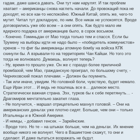
гадам, даже шанса давать. Они тут нам нарулят. И так проблем
хватает – американцы снова наглеть начали. До провокаций пока не
доходят, но все как-то неспокойно. Южный Китай, опять же, чего-то
мутит. Читал тут докладную, по ним. Все никак не успокоятся. Вроде
договорились уже обо всем – а они опять. Как будто мало им
ядерного подарка от американцев было, в сорок восьмом.
- Конечно. Гоминьдан от Мао тогда только тем и спасся. Если бы
Трумену на выборы идти не надо было – «победитель коммунистов»
хренов – то фиг бы американцы атомную бомбу на войска КПК
скинули бы. А взрывали-то на территориях Чан Кайши. Но того это
тогда не волновало. Думаешь, волнует теперь?
- Ну, время-то прошло уже. Он же с гораздо более приличной
промбазой, чем Мао, гражданскую проиграл, по большому счету, -
Черняховский пожал плечами. – Должен бы поумнеть.
- Так или иначе, увидим. Но головной боли, чувствую, будет немало.
Еще Иран этот… И ведь не пошлешь все в… далекое место.
Стратегически важная страна. Ээх, турков бы к себе перетянуть… -
Драгомиров мечтательно закатил глаза.
- Не получится, - маршал отрицательно махнул головой. – Они на
американских деньгах уже плотно сидят. Больше, чем они – только
Итальянцы и в Южной Америке.
- И немцы, - добавил генсек. – Зарейнские.
- Вроде того. Но те – на штыках больше, чем на деньгах. Их мнение
вообще никого не волнует. Чего в Вашингтоне скажут, то они и
сделают. И даже пытаться возражать не будут.