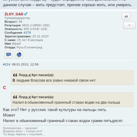
данном случае – жить предстоит, причем хорошо жить, или умирать.
ZLOY_GAD
Ответи
Супермодератор
Возраст:
49
−
Репутация:
3601 (+3893/−292)
Лояльность:
400 (+519/−119)
Сообщения:
4378
Зарегистрирован:
20.11.2010
С нами:
15 лет 8 месяцев
Имя:
Юрий
Откуда:
Русь-Сталинград.
Отправить личное сообщение
Сайт
#224
09.01.2012, 12:59
Лорд д'Арт писал(а):
В
людьми Власова все равно никакой связи нет.
С
Лорд д'Арт писал(а):
Налил в обыкновенный граненый стакан водки на два пальца
Как это? Нет у русских такой культуры на пальцы лить.
Может
Налил в обыкновенный граненый стакан водки грамм пятьдесят.
Крокодилам – здорово!
Видишь мясо – съешь его!
Ты ведь парень с норовом…