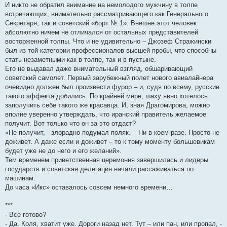
И никто не обратил внимание на немолодого мужчину в толпе
встречающих, внимательно рассматривающего как Генерального
Секретаря, так и советский «борт № 1». Внешне этот человек
абсолютно ничем не отличался от остальных представителей
восторженной толпы. Что и не удивительно – Джозеф Стражински
был из той категории профессионалов высшей пробы, что способны
стать незаметными как в толпе, так и в пустыне.
Его не выдавал даже внимательный взгляд, обшаривающий
советский самолет. Первый зарубежный полет нового авиалайнера
очевидно должен был произвести фурор – и, судя по всему, русские
такого эффекта добились. По крайней мере, шаху явно хотелось
заполучить себе такого же красавца. И, зная Драгомирова, можно
вполне уверенно утверждать, что иранский правитель желаемое
получит. Вот только что он за это отдаст?
«Не получит, - злорадно подумал поляк. – Ни в коем разе. Просто не
доживет. А даже если и доживет – то к тому моменту большевикам
будет уже не до него и его желаний».
Тем временем приветственная церемония завершилась и лидеры
государств и советская делегация начали рассаживаться по
машинам.
До часа «Икс» оставалось совсем немного времени…
***
- Все готово?
- Да. Коля, хватит уже. Дороги назад нет. Тут – или пан, или пропал, -