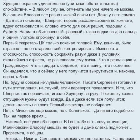
Хрущев сохранял удивительное (учитывая обстоятельства)
спокойствие. – В любом случае, отменить мы уже ничего не можем.
В людьми Власова все равно никакой связи нет. Даже у него самого.
- Да я все понимаю, - Шверник, нервно расхаживающий по комнате,
вдруг остановился и, словно что-то для себя решил, подошел к
буфету. Налил в обыкновенный граненый стакан водки на два пальца
и одним глотком опрокинул в себя.
Первый секретарь ЦК только покачал головой. Ему, конечно, было
страшно – но он старался себя контролировать. Именно эта
способность, способность сохранять разум даже в условиях
сильнейшего стресса, не раз спасала ему жизнь. Что в революцию и
Гражданскую, что в тридцать седьмом, что в войну, что после нее.
Он надеялся, что и сейчас у него получится выкрутиться и, наконец,
сорвать банк.
Но, будучи совсем неглупым человеком, Никита Сергеевич готовил и
пути отступления, на случай, если переворот провалится. И то, что
Шверник так нервничает, играло Хрущеву на руку. Поскольку козлы
отпущения нужны будут всегда. Да и даже если все получится:
делить власть на троих Первый секретарь не собирался.
Нет, с Микояном еще можно, но с Коленькой… Да ничего подобного.
Так, на первое время…
- Николай, все уже обговорено. В Генштабе есть сочувствующие,
Малиновский Власову мешать не будет и даже слегка подмогнет…
Прорвемся, в общем.
- Боюсь я, Никита. Сил просто никаких уже не осталось. На волоске