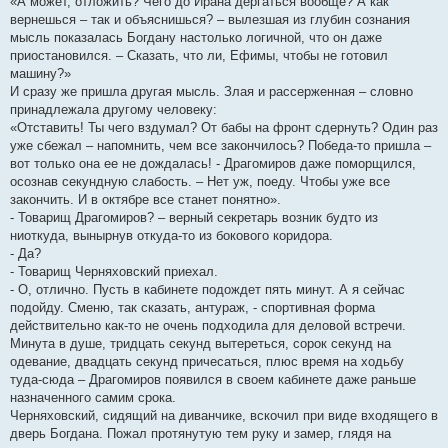
«А может, отложить? Чего до Ирана дергаться вообще? А как
вернешься – так и объяснишься? – вылезшая из глубин сознания
мысль показалась Богдану настолько логичной, что он даже
приостановился. – Сказать, что ли, Ефимы, чтобы не готовил
машину?»
И сразу же пришла другая мысль. Злая и рассерженная – словно
принадлежала другому человеку:
«Отставить! Ты чего вздумал? От бабы на фронт сдернуть? Один раз
уже сбежал – напомнить, чем все закончилось? Победа-то пришла –
вот только она ее не дождалась! - Драгомиров даже поморщился,
осознав секундную слабость. – Нет уж, поеду. Чтобы уже все
закончить. И в октябре все станет понятно».
- Товарищ Драгомиров? – верный секретарь возник будто из
ниоткуда, вынырнув откуда-то из бокового коридора.
- Да?
- Товарищ Черняховский приехал.
- О, отлично. Пусть в кабинете подождет пять минут. А я сейчас
подойду. Сменю, так сказать, антураж, - спортивная форма
действительно как-то не очень подходила для деловой встречи.
Минута в душе, тридцать секунд вытереться, сорок секунд на
одевание, двадцать секунд причесаться, плюс время на ходьбу
туда-сюда – Драгомиров появился в своем кабинете даже раньше
назначенного самим срока.
Черняховский, сидящий на диванчике, вскочил при виде входящего в
дверь Богдана. Пожал протянутую тем руку и замер, глядя на