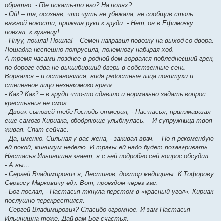
обратно. - Где искать-то его? На полях?
- Ой! – та, осознав, что чуть не убежала, не сообщив столь
важной новости, прижала руки к груди. - Нет, он в Ефимовку
поехал, к кузнецу!
- Ннуу, пошла! Пошла! – Семен направил повозку на выход со двора.
Лошадка неспешно потрусила, понемногу набирая ход.
А тремя часами позднее в родной дом ворвался побледневший грек,
по дороге едва не вышибивший дверь в собственные сени.
Ворвался – и остановился, видя радостные лица повитухи и
степенное лицо незнакомого врача.
- Как? Как? – в груди что-то сдавило и нормально задать вопрос
крестьянин не смог.
- Двоих сыновей тебе Господь отмерил, - Настасья, принимавшая
еще самого Кириака, ободряюще улыбнулась. – И супружница твоя
живая. Спит сейчас.
- Да, именно. Сильная у вас жена, - закивал врач. – Но я рекомендую
ей покой, минимум неделю. И травы ей надо будет позаваривать.
Настасья Ильинишна знает, я с ней подробно сей вопрос обсудил.
- А вы…
- Сергей Владимирович я, Лестинов, доктор медицины. К Тофорову
Сергису Марковичу еду. Вот, проездом через вас.
- Бог послал, - Настасья ткнула перстом в «красный угол». Кириак
послушно перекрестился.
- Сергей Владимирович? Спасибо огромное. И вам Настасья
Ильинишна тоже. Дай вам Бог счастья.