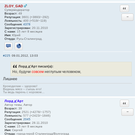
ZLOY_GAD
Ответи
Супермодератор
Возраст:
49
−
Репутация:
3601 (+3893/−292)
Лояльность:
400 (+519/−119)
Сообщения:
4378
Зарегистрирован:
20.11.2010
С нами:
15 лет 8 месяцев
Имя:
Юрий
Откуда:
Русь-Сталинград.
Отправить личное сообщение
Сайт
#225
09.01.2012, 13:03
Лорд д'Арт писал(а):
Но, будучи
совсем
неглупым человеком,
Лишнее
Крокодилам – здорово!
Видишь мясо – съешь его!
Ты ведь парень с норовом…
Лорд д'Арт
Ответи
Автор темы, Автор
Возраст:
39
−
Репутация:
2521 (+4278/−1757)
Лояльность:
577 (+2423/−1846)
Сообщения:
2045
Зарегистрирован:
28.11.2010
С нами:
15 лет 8 месяцев
Имя:
Сергей
Откуда:
город-герой Сталинград/Волгоград