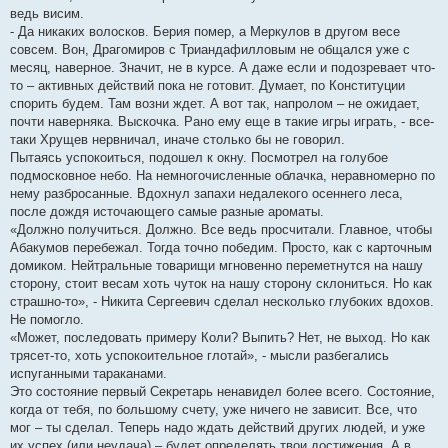
ведь висим.
- Да никаких волосков. Берия помер, а Меркулов в другом весе
совсем. Вон, Драгомиров с Триандафилловым не общался уже с
месяц, наверное. Значит, не в курсе. А даже если и подозревает что-
то – активных действий пока не готовит. Думает, по Конституции
спорить будем. Там возни ждет. А вот так, напролом – не ожидает,
почти наверняка. Выскочка. Рано ему еще в такие игры играть, - все-
таки Хрущев нервничал, иначе столько бы не говорил.
Пытаясь успокоиться, подошел к окну. Посмотрел на голубое
подмосковное небо. На немногочисленные облачка, неравномерно по
нему разбросанные. Вдохнул запахи недалекого осеннего леса,
после дождя источающего самые разные ароматы.
«Должно получиться. Должно. Все ведь просчитали. Главное, чтобы
Абакумов перебежал. Тогда точно победим. Просто, как с карточным
домиком. Нейтральные товарищи мгновенно переметнутся на нашу
сторону, стоит весам хоть чуток на нашу сторону склониться. Но как
страшно-то», - Никита Сергеевич сделал несколько глубоких вдохов.
Не помогло.
«Может, последовать примеру Коли? Выпить? Нет, не выход. Но как
трясет-то, хоть успокоительное глотай», - мысли разбегались
испуганными тараканами.
Это состояние первый Секретарь ненавидел более всего. Состояние,
когда от тебя, по большому счету, уже ничего не зависит. Все, что
мог – ты сделал. Теперь надо ждать действий других людей, и уже
их успех (или неудача) – будет определять твои достижения. А в