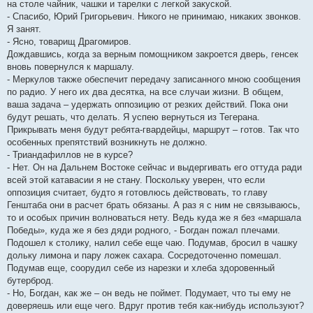
на столе чайник, чашки и тарелки с легкой закуской.
- Спасибо, Юрий Григорьевич. Никого не принимаю, никаких звонков.
Я занят.
- Ясно, товарищ Драгомиров.
Дождавшись, когда за верным помощником закроется дверь, генсек
вновь повернулся к маршалу.
- Меркулов также обеспечит передачу записанного мною сообщения
по радио. У него их два десятка, на все случаи жизни. В общем,
ваша задача – удержать оппозицию от резких действий. Пока они
будут решать, что делать. Я успею вернуться из Тегерана.
Прикрывать меня будут ребята-гвардейцы, маршрут – готов. Так что
особенных препятствий возникнуть не должно.
- Триандафиллов не в курсе?
- Нет. Он на Дальнем Востоке сейчас и выдергивать его оттуда ради
всей этой катавасии я не стану. Поскольку уверен, что если
оппозиция считает, будто я готовлюсь действовать, то главу
Генштаба они в расчет брать обязаны. А раз я с ним не связываюсь,
то и особых причин волноваться нету. Ведь куда же я без «маршала
Победы», куда же я без дяди родного, - Богдан пожал плечами.
Подошел к столику, налил себе еще чаю. Подумав, бросил в чашку
дольку лимона и пару ложек сахара. Сосредоточенно помешал.
Подумав еще, соорудил себе из нарезки и хлеба здоровенный
бутерброд.
- Но, Богдан, как же – он ведь не поймет. Подумает, что ты ему не
доверяешь или еще чего. Вдруг против тебя как-нибудь используют?