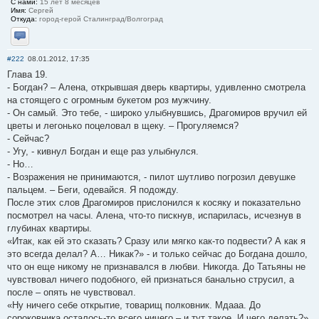
С нами:
15 лет 8 месяцев
Имя:
Сергей
Откуда:
город-герой Сталинград/Волгоград
Отправить личное сообщение
#222
08.01.2012, 17:35
Глава 19.
- Богдан? – Алена, открывшая дверь квартиры, удивленно смотрела
на стоящего с огромным букетом роз мужчину.
- Он самый. Это тебе, - широко улыбнувшись, Драгомиров вручил ей
цветы и легонько поцеловал в щеку. – Прогуляемся?
- Сейчас?
- Угу, - кивнул Богдан и еще раз улыбнулся.
- Но…
- Возражения не принимаются, - пилот шутливо погрозил девушке
пальцем. – Беги, одевайся. Я подожду.
После этих слов Драгомиров прислонился к косяку и показательно
посмотрел на часы. Алена, что-то пискнув, испарилась, исчезнув в
глубинах квартиры.
«Итак, как ей это сказать? Сразу или мягко как-то подвести? А как я
это всегда делал? А… Никак?» - и только сейчас до Богдана дошло,
что он еще никому не признавался в любви. Никогда. До Татьяны не
чувствовал ничего подобного, ей признаться банально струсил, а
после – опять не чувствовал.
«Ну ничего себе открытие, товарищ полковник. Мдааа. До
сороковника осталось-то всего ничего – и тут такое. И чего делать?»