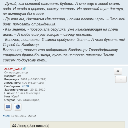
- Думай, как сыновей называть будешь. А мне еще в город ехать
надо. И сходи в церковь, свечку поставь. Не проезжай тут дохтур,
не вытянула бы я всех.
- Да что вы, Настасья Ильинишна, - пожал плечами врач. – Это мой
долг, помогать страждущим.
- Как знаете, - проворчала бабушка, уже накидывающая на плечи
шаль. – А тебе еще раз говорю – свечку поставь.
- Конечно, поставлю. И имена придумаю. Хотя… А чего думать-то!
Сергей да Владимир.
Вселенная, только что подарившая Владимиру Триандафиллову
старшего брата-близнеца, пустила историю планеты Земля
совсем по-другому пути.
ZLOY_GAD
Ответи
Супермодератор
Возраст:
49
−
Репутация:
3601 (+3893/−292)
Лояльность:
400 (+519/−119)
Сообщения:
4378
Зарегистрирован:
20.11.2010
С нами:
15 лет 8 месяцев
Имя:
Юрий
Откуда:
Русь-Сталинград.
Отправить личное сообщение
Сайт
#228
10.01.2012, 23:02
Лорд д'Арт писал(а):