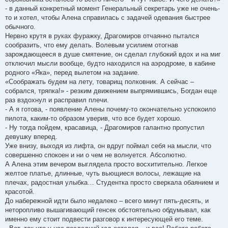
- в данный конкретный момент Генеральный секретарь уже не очень-
то и хотел, чтобы Алена справилась с задачей одевания быстрее
обычного.
Нервно крутя в руках фуражку, Драгомиров отчаянно пытался
сообразить, что ему делать. Волевым усилием отогнав
зарождающееся в душе смятение, он сделал глубокий вдох и на миг
отключил мысли вообще, будто находился на аэродроме, в кабине
родного «Яка», перед вылетом на задание.
«Соображать будем на лету, товарищ полковник. А сейчас –
собрался, тряпка!» - резким движением выпрямившись, Богдан еще
раз вздохнул и расправил плечи.
- А я готова, - появление Алены почему-то окончательно успокоило
пилота, каким-то образом уверив, что все будет хорошо.
- Ну тогда пойдем, красавица, - Драгомиров галантно пропустил
девушку вперед.
Уже внизу, выходя из лифта, он вдруг поймал себя на мысли, что
совершенно спокоен и ни о чем не волнуется. Абсолютно.
А Алена этим вечером выглядела просто восхитительно. Легкое
желтое платье, длинные, чуть вьющиеся волосы, лежащие на
плечах, радостная улыбка… Студентка просто сверкала обаянием и
красотой.
До набережной идти было недалеко – всего минут пять-десять, и
неторопливо вышагивающий генсек обстоятельно обдумывал, как
именно ему стоит подвести разговор к интересующей его теме.