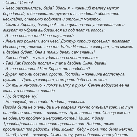
- Семен! Семен!
- Чего раскричалась, баба? Здесь я, - чинящий телегу мужик,
бородатый, с длиннющими руками и выглядящий абсолютно
нескладно, степенно поднялся и отложил молоток.
- Скачи к Кириаку, быстрее! – женщина начала успокаиваться и
аккуратно убрала выбившиеся из под платка волосы.
- А чего спешка-то? Чего случилось?
- Жена его рожает, вот чего! Дохтур хорошо проезжал, помогает.
Но говорит, тяжело чего-то. Бабка Настасья говорит, что может
и двойня будет! Она в таких делах сам знаешь!
- Как двойня? – мужик удивленно почесал затылок.
- Так! Как Господь послал – так и двойня! Скачи давай!
- А чего спешить? Чем Кириак-то сподобит?
- Дурак, что ли совсем, прости Господи! – женщина всплеснула
руками. – Дохтур говорит, помереть баба его может.
- Ох ты ж нехорошо, - помяв шапку в руках, Семен водрузил ее на
голову и потопал к лошади.
- Ну, быстрее, ну!
- Не понукай, не лошадь! Видишь, запрягаю.
Погода была не очень, да и не вовремя как-то отъехал грек. Но туч
на небе не осталось – разошлись. Ярко светившее Солнце как-то
не обещало проблем и неприятностей. Мимо, к дому
Триандафилловых степенно прошагал поп. Видать, тоже
прослышал про радость. Или, может, беду – пока что было неясно.
- Стой, дура! – окрикнул Семен жену, уже собиравшуюся убегать