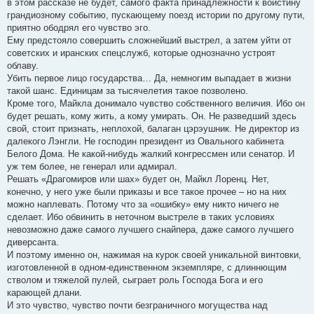
в этом рассказе не будет, самого факта принадлежности к воистину
грандиозному событию, пускающему поезд истории по другому пути,
приятно ободрял его чувство эго.
Ему предстояло совершить сложнейший выстрел, а затем уйти от
советских и иранских спецслужб, которые однозначно устроят
облаву.
Убить первое лицо государства… Да, немногим выпадает в жизни
такой шанс. Единицам за тысячелетия такое позволено.
Кроме того, Майкла донимало чувство собственного величия. Ибо он
будет решать, кому жить, а кому умирать. Он. Не разведший здесь
свой, стоит признать, неплохой, балаган цэрэушник. Не директор из
далекого Лэнгли. Не господин президент из Овального кабинета
Белого Дома. Не какой-нибудь жалкий конгрессмен или сенатор. И
уж тем более, не генерал или адмирал.
Решать «Драгомиров или шах» будет он, Майкл Лоренц. Нет,
конечно, у него уже были приказы и все такое прочее – но на них
можно наплевать. Потому что за «ошибку» ему никто ничего не
сделает. Ибо обвинить в неточном выстреле в таких условиях
невозможно даже самого лучшего снайпера, даже самого лучшего
диверсанта.
И поэтому именно он, нажимая на курок своей уникальной винтовки,
изготовленной в одном-единственном экземпляре, с длиннющим
стволом и тяжелой пулей, сыграет роль Господа Бога и его
карающей длани.
И это чувство, чувство почти безграничного могущества над