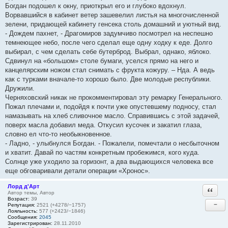
Богдан подошел к окну, приоткрыл его и глубоко вдохнул.
Ворвавшийся в кабинет ветер зашевелил листья на многочисленной
зелени, придающей кабинету генсека столь домашний и уютный вид.
- Дождем пахнет, - Драгомиров задумчиво посмотрел на неспешно
темнеющее небо, после чего сделал еще одну ходку к еде. Долго
выбирал, с чем сделать себе бутерброд. Выбрал, однако, яблоко.
Сдвинул на «большом» столе бумаги, уселся прямо на него и
канцелярским ножом стал снимать с фрукта кожуру. – Нда. А ведь
как с турками вначале-то хорошо было. Две молодые республики.
Дружили.
Черняховский никак не прокомментировал эту ремарку Генерального.
Пожал плечами и, подойдя к почти уже опустевшему подносу, стал
намазывать на хлеб сливочное масло. Справившись с этой задачей,
поверх масла добавил меда. Откусил кусочек и закатил глаза,
словно ел что-то необыкновенное.
- Ладно, - улыбнулся Богдан. - Пожалели, помечтали о несбыточном
и хватит. Давай по частям конкретным пробежимся, кого куда.
Солнце уже уходило за горизонт, а два выдающихся человека все
еще обговаривали детали операции «Хронос».
Лорд д'Арт
Ответи
Автор темы, Автор
Возраст:
39
−
Репутация:
2521 (+4278/−1757)
Лояльность:
577 (+2423/−1846)
Сообщения:
2045
Зарегистрирован:
28.11.2010