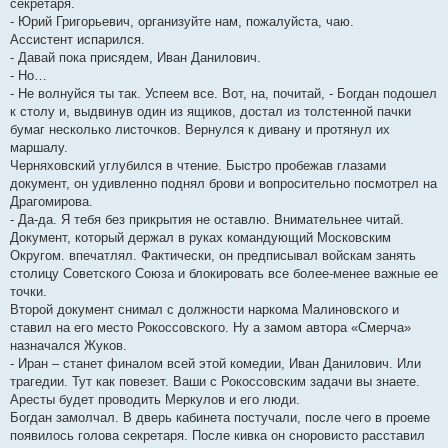
секретаря.
- Юрий Григорьевич, организуйте нам, пожалуйста, чаю.
Ассистент испарился.
- Давай пока присядем, Иван Данилович.
- Но…
- Не волнуйся ты так. Успеем все. Вот, на, почитай, - Богдан подошел
к столу и, выдвинув один из ящиков, достал из толстенной пачки
бумаг несколько листочков. Вернулся к дивану и протянул их
маршалу.
Черняховский углубился в чтение. Быстро пробежав глазами
документ, он удивленно поднял брови и вопросительно посмотрел на
Драгомирова.
- Да-да. Я тебя без прикрытия не оставлю. Внимательнее читай.
Документ, который держал в руках командующий Московским
Округом. впечатлял. Фактически, он предписывал войскам занять
столицу Советского Союза и блокировать все более-менее важные ее
точки.
Второй документ снимал с должности наркома Малиновского и
ставил на его место Рокоссовского. Ну а замом автора «Смерча»
назначался Жуков.
- Иран – станет финалом всей этой комедии, Иван Данилович. Или
трагедии. Тут как повезет. Ваши с Рокоссовским задачи вы знаете.
Аресты будет проводить Меркулов и его люди.
Богдан замолчал. В дверь кабинета постучали, после чего в проеме
появилось голова секретаря. После кивка он сноровисто расставил