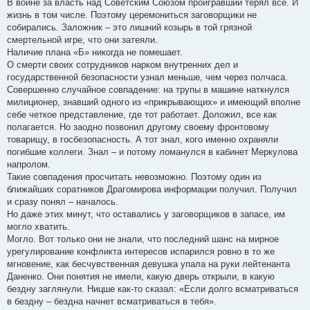
В войне за власть над Советским Союзом проигравший терял все. И
жизнь в том числе. Поэтому церемониться заговорщики не
собирались. Заложник – это лишний козырь в той грязной
смертельной игре, что они затеяли.
Наличие плана «Б» никогда не помешает.
О смерти своих сотрудников нарком внутренних дел и
государственной безопасности узнал меньше, чем через полчаса.
Совершенно случайное совпадение: на трупы в машине наткнулся
милиционер, знавший одного из «прикрывающих» и имеющий вполне
себе четкое представление, где тот работает. Доложил, все как
полагается. Но заодно позвонил другому своему фронтовому
товарищу, в госбезопасность. А тот знал, кого именно охраняли
погибшие коллеги. Знал – и потому ломанулся в кабинет Меркулова
напролом.
Такие совпадения просчитать невозможно. Поэтому один из
ближайших соратников Драгомирова информации получил. Получил
и сразу понял – началось.
Но даже этих минут, что оставались у заговорщиков в запасе, им
могло хватить.
Могло. Вот только они не знали, что последний шанс на мирное
урегулирование конфликта интересов испарился ровно в то же
мгновение, как бесчувственная девушка упала на руки лейтенанта
Даненко. Они понятия не имели, какую дверь открыли, в какую
бездну заглянули. Ницше как-то сказал: «Если долго всматриваться
в бездну – бездна начнет всматриваться в тебя».