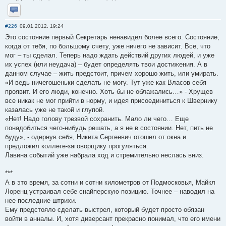
Отправить личное сообщение
#226
09.01.2012, 19:24
Это состояние первый Секретарь ненавидел более всего. Состояние,
когда от тебя, по большому счету, уже ничего не зависит. Все, что
мог – ты сделал. Теперь надо ждать действий других людей, и уже
их успех (или неудача) – будет определять твои достижения. А в
данном случае – жить предстоит, причем хорошо жить, или умирать.
«И ведь ничегошеньки сделать не могу. Тут уже как Власов себя
проявит. И его люди, конечно. Хоть бы не облажались…» - Хрущев
все никак не мог прийти в норму, и идея присоединиться к Швернику
казалась уже не такой и глупой.
«Нет! Надо голову трезвой сохранить. Мало ли чего… Еще
понадобиться чего-нибудь решать, а я не в состоянии. Нет, пить не
буду», - одернув себя, Никита Сергеевич отошел от окна и
предложил коллеге-заговорщику прогуляться.
Лавина событий уже набрала ход и стремительно неслась вниз.
***
А в это время, за сотни и сотни километров от Подмосковья, Майкл
Лоренц устраивал себе снайперскую позицию. Точнее – наводил на
нее последние штрихи.
Ему предстояло сделать выстрел, который будет просто обязан
войти в анналы. И, хотя диверсант прекрасно понимал, что его имени