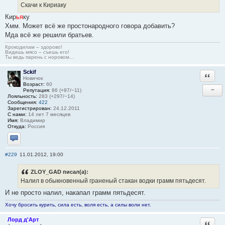
Скачи к Кириаку
Кир
ья
ку
Хмм. Может всё же простонародного говора добавить?
Мда всё же решили братьев.
Крокодилам – здорово!
Видишь мясо – съешь его!
Ты ведь парень с норовом…
Sckif
Ответи
Новичок
Возраст:
60
−
Репутация:
86 (+97/−11)
Лояльность:
283 (+297/−14)
Сообщения:
422
Зарегистрирован:
24.12.2011
С нами:
14 лет 7 месяцев
Имя:
Владимир
Откуда:
Россия
Отправить личное сообщение
#229
11.01.2012, 19:00
ZLOY_GAD писал(а):
Налил в обыкновенный граненый стакан водки грамм пятьдесят.
И не просто налил, накапал грамм пятьдесят.
Хочу бросить курить, сила есть, воля есть, а силы воли нет.
Лорд д'Арт
Ответи