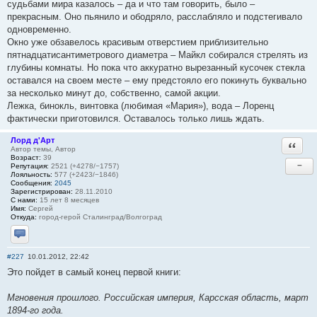
судьбами мира казалось – да и что там говорить, было –
прекрасным. Оно пьянило и ободряло, расслабляло и подстегивало
одновременно.
Окно уже обзавелось красивым отверстием приблизительно
пятнадцатисантиметрового диаметра – Майкл собирался стрелять из
глубины комнаты. Но пока что аккуратно вырезанный кусочек стекла
оставался на своем месте – ему предстояло его покинуть буквально
за несколько минут до, собственно, самой акции.
Лежка, бинокль, винтовка (любимая «Мария»), вода – Лоренц
фактически приготовился. Оставалось только лишь ждать.
Лорд д'Арт
Ответи
Автор темы, Автор
Возраст:
39
−
Репутация:
2521 (+4278/−1757)
Лояльность:
577 (+2423/−1846)
Сообщения:
2045
Зарегистрирован:
28.11.2010
С нами:
15 лет 8 месяцев
Имя:
Сергей
Откуда:
город-герой Сталинград/Волгоград
Отправить личное сообщение
#227
10.01.2012, 22:42
Это пойдет в самый конец первой книги:
Мгновения прошлого. Российская империя, Карсская область, март
1894-го года.