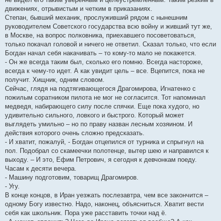
движениях, отрывистым и четким в приказаниях.
Степан, бывший механик, прослуживший рядом с нынешним
руководителем Советского государства всю войну и живший тут же,
в Москве, на вопрос полковника, приехавшего посоветоваться,
только покачал головой и ничего не ответил. Сказал только, что если
Богдан начал себя накачивать – то кому-то мало не покажется.
- Он же всегда таким был, сколько его помню. Всегда настороже,
всегда к чему-то идет. А как увидит цель – все. Вцепится, пока не
получит. Хищник, одним словом.
Сейчас, глядя на подтягивающегося Драгомирова, Игнатенко с
пожилым соратником пилота не мог не согласится. Тот напоминал
медведя, набирающего силу после спячки. Еще пока худого, но
удивительно сильного, ловкого и быстрого. Который может
выглядеть умильно – но по праву назван лесным хозяином. И
действия которого очень сложно предсказать.
- И хватит, пожалуй, - Богдан отцепился от турника и спрыгнул на
пол. Подобрал со скамеечки полотенце, вытер шею и направился к
выходу. – И это, Ефим Петрович, я сегодня к девчонкам поеду.
Часам к десяти вечера.
- Машину подготовим, товарищ Драгомиров.
- Угу.
В конце концов, в Иран уезжать послезавтра, чем все закончится –
одному Богу известно. Надо, наконец, объясниться. Хватит вести
себя как школьник. Пора уже расставить точки над ё.