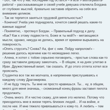
- Вот, так что у нас последний год остался – и все! Работа-работа-
работа! – рассказывающая о своей учебе девушка отвлекла Богдана
от глубоких мыслей, буквально заставив обратить на себя все
внимание целиком.
- Так не терпится заняться трудовой деятельностью?
- Конечно! Учеба уже поднадоела, хочется самой решать какие-то
важные задачи!
- Поняяятно, - протянул Богдан. – Правильный подход к делу.
«Как? Как к этому подвести-то, Боже ж ты мой?» - метающиеся
мысли, однако, никуда не делись, время от времени вырываясь на
поверхность.
«Опять струсить? Снова? Аа, фиг с ним. Пойду напролом!» -
решение далось мужчине как-то неожиданно легко.
- Алена, я хотел с тобою серьезно поговорить, - простые слова как-то
сразу заставили девушку замолчать. – В общем, я на днях улетаю в
Иран. Дружественный визит, так сказать. И до этого отлета хотел все
прояснить.
Студентка все так же молчала, в напряжении прислушиваясь к
каждому слову Драгомирова.
- И не буду тянуть. Ты мне не просто нравишься. Ты… ну, в общем,
много для меня значишь, - скомканный конец фразы заставил пилота
продолжить:
- Очень много. И я честно скажу, для меня это нелегко. Потому что
приходилось мне в жизни терять близких людей… И на войне, и
после нее. И мне тяжело привязываться к кому-то. А любить – тем