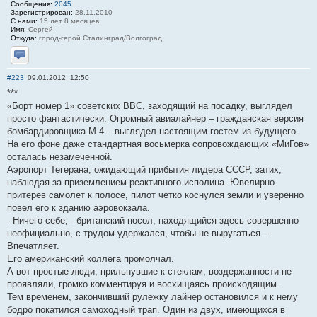
Сообщения:
2045
Зарегистрирован:
28.11.2010
С нами:
15 лет 8 месяцев
Имя:
Сергей
Откуда:
город-герой Сталинград/Волгоград
Отправить личное сообщение
#223
09.01.2012, 12:50
***
«Борт номер 1» советских ВВС, заходящий на посадку, выглядел
просто фантастически. Огромный авиалайнер – гражданская версия
бомбардировщика М-4 – выглядел настоящим гостем из будущего.
На его фоне даже стандартная восьмерка сопровождающих «МиГов»
осталась незамеченной.
Аэропорт Тегерана, ожидающий прибытия лидера СССР, затих,
наблюдая за приземлением реактивного исполина. Ювелирно
притерев самолет к полосе, пилот четко коснулся земли и уверенно
повел его к зданию аэровокзала.
- Ничего себе, - британский посол, находящийся здесь совершенно
неофициально, с трудом удержался, чтобы не выругаться. –
Впечатляет.
Его американский коллега промолчал.
А вот простые люди, прильнувшие к стеклам, воздержанности не
проявляли, громко комментируя и восхищаясь происходящим.
Тем временем, закончивший рулежку лайнер остановился и к нему
бодро покатился самоходный трап. Один из двух, имеющихся в