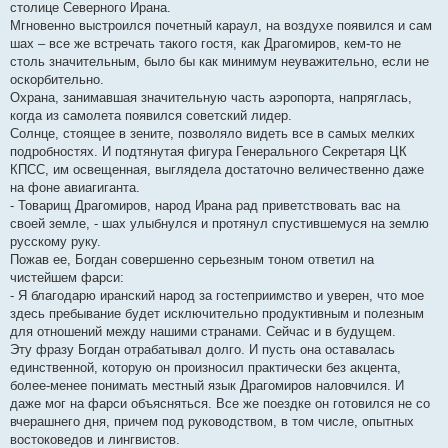
столице Северного Ирана.
Мгновенно выстроился почетный караул, на воздухе появился и сам
шах – все же встречать такого гостя, как Драгомиров, кем-то не
столь значительным, было бы как минимум неуважительно, если не
оскорбительно.
Охрана, занимавшая значительную часть аэропорта, напряглась,
когда из самолета появился советский лидер.
Солнце, стоящее в зените, позволяло видеть все в самых мелких
подробностях. И подтянутая фигура Генерального Секретаря ЦК
КПСС, им освещенная, выглядела достаточно величественно даже
на фоне авиагиганта.
- Товарищ Драгомиров, народ Ирана рад приветствовать вас на
своей земле, - шах улыбнулся и протянул спустившемуся на землю
русскому руку.
Пожав ее, Богдан совершенно серьезным тоном ответил на
чистейшем фарси:
- Я благодарю иранский народ за гостеприимство и уверен, что мое
здесь пребывание будет исключительно продуктивным и полезным
для отношений между нашими странами. Сейчас и в будущем.
Эту фразу Богдан отрабатывал долго. И пусть она оставалась
единственной, которую он произносил практически без акцента,
более-менее понимать местный язык Драгомиров наловчился. И
даже мог на фарси объясняться. Все же поездке он готовился не со
вчерашнего дня, причем под руководством, в том числе, опытных
востоковедов и лингвистов.