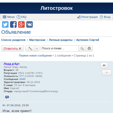
Литостровок
Меню
FAQ
Регистрация
Вход
Объявление
Список разделов
Мастерская
Личные разделы
Артюхин Сергей
Ответить
Первое новое сообщение
• 1 сообщение • Страница 1 из 1
Лорд д'Арт
Ответи
Автор темы, Автор
Возраст:
39
−
Репутация:
2521 (+4278/−1757)
Лояльность:
577 (+2423/−1846)
Сообщения:
2045
Зарегистрирован:
28.11.2010
С нами:
15 лет 8 месяцев
Имя:
Сергей
Откуда:
город-герой Сталинград/Волгоград
Отправить личное сообщение
#1
07.09.2016, 23:00
Итак, всем привет!