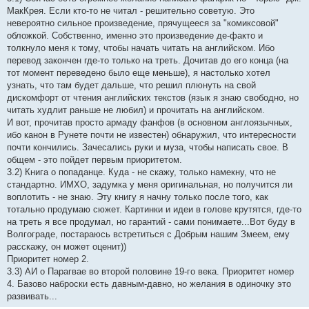
МакКрея. Если кто-то не читал - решительно советую. Это
невероятно сильное произведение, прячущееся за "комиксовой"
обложкой. Собственно, именно это произведение де-факто и
толкнуло меня к тому, чтобы начать читать на английском. Ибо
перевод закончен где-то только на треть. Дочитав до его конца (на
тот момент переведено было еще меньше), я настолько хотел
узнать, что там будет дальше, что решил плюнуть на свой
дискомфорт от чтения английских текстов (язык я знаю свободно, но
читать худлит раньше не любил) и прочитать на английском.
И вот, прочитав просто армаду фанфов (в основном англоязычных,
ибо канон в Рунете почти не известен) обнаружил, что интересности
почти кончились. Зачесались руки и муза, чтобы написать свое. В
общем - это пойдет первым приоритетом.
3.2) Книга о попаданце. Куда - не скажу, только намекну, что не
стандартно. ИМХО, задумка у меня оригинальная, но получится ли
воплотить - не знаю. Эту книгу я начну только после того, как
тотально продумаю сюжет. Картинки и идеи в голове крутятся, где-то
на треть я все продумал, но гарантий - сами понимаете...Вот буду в
Волгограде, постараюсь встретиться с Добрым нашим Змеем, ему
расскажу, он может оценит))
Приоритет номер 2.
3.3) АИ о Парагвае во второй половине 19-го века. Приоритет номер
4. Базово наброски есть давным-давно, но желания в одиночку это
развивать...