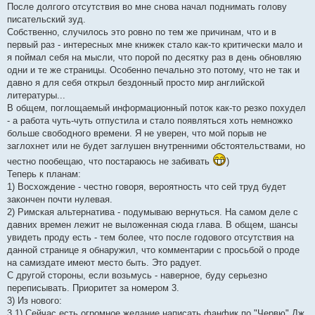
После долгого отсутствия во мне снова начал поднимать голову
писательский зуд.
Собственно, случилось это ровно по тем же причинам, что и в
первый раз - интересных мне книжек стало как-то критически мало и
я поймал себя на мысли, что порой по десятку раз в день обновляю
одни и те же страницы. Особенно печально это потому, что не так и
давно я для себя открыл бездонный просто мир английской
литературы...
В общем, поглощаемый информационный поток как-то резко похудел
- а работа чуть-чуть отпустила и стало появляться хоть немножко
больше свободного времени. Я не уверен, что мой порыв не
заглохнет или не будет заглушен внутренними обстоятельствами, но
честно пообещаю, что постараюсь не забивать
)
Теперь к планам:
1) Восхождение - честно говоря, вероятность что сей труд будет
закончен почти нулевая.
2) Римская альтернатива - подумываю вернуться. На самом деле с
давних времен лежит не выложенная сюда глава. В общем, шансы
увидеть проду есть - тем более, что после годового отсутствия на
данной странице я обнаружил, что комментарии с просьбой о проде
на самиздате имеют место быть. Это радует.
С другой стороны, если возьмусь - наверное, буду серьезно
переписывать. Приоритет за номером 3.
3) Из нового:
3.1) Сейчас есть огромное желание написать фанфик по "Червю" Дж.