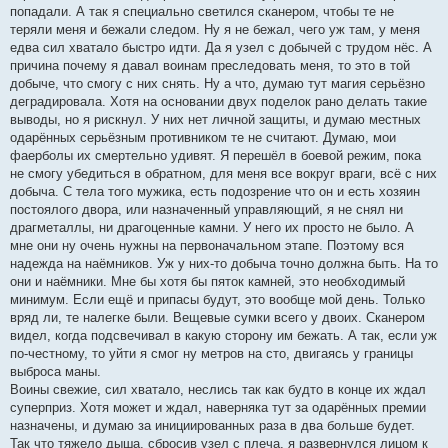
попадали. А так я специально светился сканером, чтобы те не
теряли меня и бежали следом. Ну я не бежал, чего уж там, у меня
едва сил хватало быстро идти. Да я узел с добычей с трудом нёс. А
причина почему я давал воинам преследовать меня, то это в той
добыче, что смогу с них снять. Ну а что, думаю тут магия серьёзно
деградировала. Хотя на основании двух поделок рано делать такие
выводы, но я рискнул. У них нет личной защиты, и думаю местных
одарённых серьёзным противником те не считают. Думаю, мои
фаерболы их смертельно удивят. Я перешёл в боевой режим, пока
не смогу убедиться в обратном, для меня все вокруг враги, всё с них
добыча. С тела того мужика, есть подозрение что он и есть хозяин
постоялого двора, или назначенный управляющий, я не снял ни
драгметаллы, ни драгоценные камни. У него их просто не было. А
мне они ну очень нужны на первоначальном этапе. Поэтому вся
надежда на наёмников. Уж у них-то добыча точно должна быть. На то
они и наёмники. Мне бы хотя бы пяток камней, это необходимый
минимум. Если ещё и припасы будут, это вообще мой день. Только
вряд ли, те налегке были. Вещевые сумки всего у двоих. Сканером
видел, когда подсвечивал в какую сторону им бежать. А так, если уж
по-честному, то уйти я смог ну метров на сто, двигаясь у границы
выброса маны.
Воины свежие, сил хватало, неслись так как будто в конце их ждал
суперприз. Хотя может и ждал, наверняка тут за одарённых премии
назначены, и думаю за инициированных раза в два больше будет.
Так что тяжело дыша, сбросив узел с плеча, я развернулся лицом к