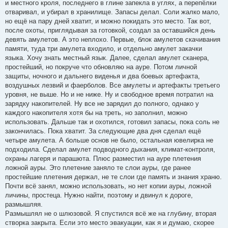
и местного кроля, последнего в глине запекла в углях, а перепёлки
отваривал, и убирал в хранилище. Запасы делал. Соли жалко мало,
но ещё на пару дней хватит, и можно покидать это место. Так вот,
после охоты, приглядывая за готовкой, создал за оставшийся день
девять амулетов. А это неплохо. Первые, блок амулетов скачивания
памяти, туда три амулета входило, и отдельно амулет закачки
языка. Хочу знать местный язык. Далее, сделал амулет сканера,
простейший, но покруче что обновляю на ауре. Потом личной
защиты, ночного и дальнего виденья и два боевых артефакта,
воздушных лезвий и фаерболов. Все амулеты и артефакты третьего
уровня, не выше. Но и не ниже. Ну и свободное время потратил на
зарядку накопителей. Ну все не зарядил до полного, однако у
каждого накопителя хотя бы на треть, но заполнил, можно
использовать. Дальше так и охотился, готовил запасы, пока соль не
закончилась. Пока хватит. За следующие два дня сделал ещё
четыре амулета. А больше основ не было, остальная ювелирка не
подходила. Сделал амулет подводного дыхания, климат-контроля,
охраны лагеря и парашюта. Плюс разместил на ауре плетения
ложной ауры. Это плетение заняло те слои ауры, где ранее
простейшие плетения держал, не те слои где память и знания храню.
Почти всё занял, можно использовать, но нет копии ауры, ложной
личины, простеца. Нужно найти, поэтому и двинул к дороге,
размышляя.
Размышлял не о шлюзовой. Я спустился всё же на глубину, вторая
створка закрыта. Если это место эвакуации, как я и думаю, скорее