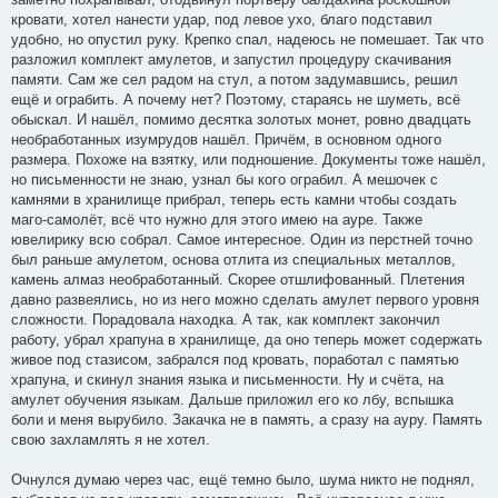
кровати, хотел нанести удар, под левое ухо, благо подставил
удобно, но опустил руку. Крепко спал, надеюсь не помешает. Так что
разложил комплект амулетов, и запустил процедуру скачивания
памяти. Сам же сел радом на стул, а потом задумавшись, решил
ещё и ограбить. А почему нет? Поэтому, стараясь не шуметь, всё
обыскал. И нашёл, помимо десятка золотых монет, ровно двадцать
необработанных изумрудов нашёл. Причём, в основном одного
размера. Похоже на взятку, или подношение. Документы тоже нашёл,
но письменности не знаю, узнал бы кого ограбил. А мешочек с
камнями в хранилище прибрал, теперь есть камни чтобы создать
маго-самолёт, всё что нужно для этого имею на ауре. Также
ювелирику всю собрал. Самое интересное. Один из перстней точно
был раньше амулетом, основа отлита из специальных металлов,
камень алмаз необработанный. Скорее отшлифованный. Плетения
давно развеялись, но из него можно сделать амулет первого уровня
сложности. Порадовала находка. А так, как комплект закончил
работу, убрал храпуна в хранилище, да оно теперь может содержать
живое под стазисом, забрался под кровать, поработал с памятью
храпуна, и скинул знания языка и письменности. Ну и счёта, на
амулет обучения языкам. Дальше приложил его ко лбу, вспышка
боли и меня вырубило. Закачка не в память, а сразу на ауру. Память
свою захламлять я не хотел.
Очнулся думаю через час, ещё темно было, шума никто не поднял,