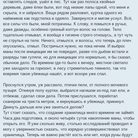
оставлять следов, ушёл в лес. Тут как раз полоса хвойных
деревьев, даже ёлки были, вот под низкие лапы одной, что меня и
скрыла, я и забрался. Вещи рядом разложил, куртка одного из
наёмников как подстилка и одеяло. Завернулся и мигом уснул. Всё,
все силы что были, мной потрачены. К слову, я помылся в ручье,
даже дважды, особенно грязный колтун волос на голове. Тело
тщательно отмывал, я вообще к гигиене строго отношусь, а тут чуть
не струпья на теле. Ничего, отмылся, и волосы, что теперь до плеч
опускались, отмыл. Постричься нужно, но пока нечем. И выброс
маны после инициации им не повредил, разве что дыбом встали и
разряды там гуляли, но для инициации это нормально, я бы сказал,
обычное дело. По времени где-то было к вечеру, местное светило
уже заходило за горизонт, в лесу стремительно темнело, так что
вовремя такое убежище нашёл, и вот вскоре уже спал.
Проснулся утром, уж рассвело, птички пели, от полного мочевого
пузыря. Откинув полу куртки, выбрался нагишом из-под лап ели, и
отбежав, сделал свои дела. Потом прислушался, поработал
сканером на триста метров, и вернувшись в убежище, прикинул.
Двинуть дальше или уже заняться делом?
Тут стоит сказать, что создание хранилища много времени не займёт.
Часа два подготовка, и около четырёх суток накопление маны, чтобы
открыть его. Я уже сколько живу, столько исследований проводил и
могу с уверенностью сказать, что изрядно усовершенствовал эти
хранилища. Теперь не важно растёт кость или нет, когда руны будут