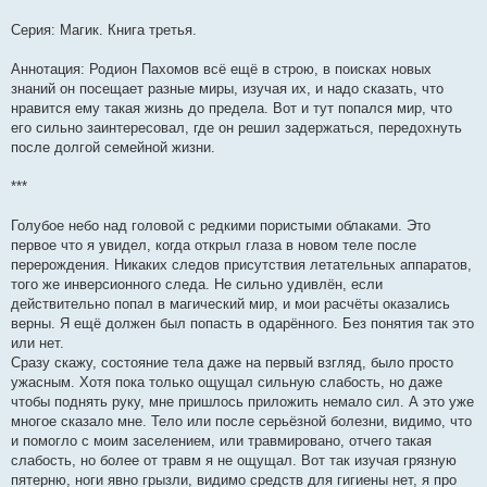
Серия: Магик. Книга третья.
Аннотация: Родион Пахомов всё ещё в строю, в поисках новых
знаний он посещает разные миры, изучая их, и надо сказать, что
нравится ему такая жизнь до предела. Вот и тут попался мир, что
его сильно заинтересовал, где он решил задержаться, передохнуть
после долгой семейной жизни.
***
Голубое небо над головой с редкими пористыми облаками. Это
первое что я увидел, когда открыл глаза в новом теле после
перерождения. Никаких следов присутствия летательных аппаратов,
того же инверсионного следа. Не сильно удивлён, если
действительно попал в магический мир, и мои расчёты оказались
верны. Я ещё должен был попасть в одарённого. Без понятия так это
или нет.
Сразу скажу, состояние тела даже на первый взгляд, было просто
ужасным. Хотя пока только ощущал сильную слабость, но даже
чтобы поднять руку, мне пришлось приложить немало сил. А это уже
многое сказало мне. Тело или после серьёзной болезни, видимо, что
и помогло с моим заселением, или травмировано, отчего такая
слабость, но более от травм я не ощущал. Вот так изучая грязную
пятерню, ноги явно грызли, видимо средств для гигиены нет, я про