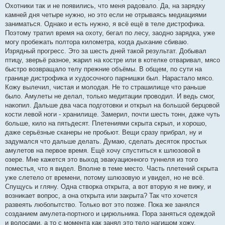
Охотники так и не появились, что меня радовало. Да, на зарядку
камней дня четыре нужно, но это если не отрываясь медиациями
заниматься. Однако и есть нужно, я всё ещё в теле дистрофика.
Поэтому тратил время на охоту, бегал по лесу, заодно зарядка, уже
могу пробежать полтора километра, когда дыхание сбиваю.
Изрядный прогресс. Это за шесть дней такой результат. Добывал
птицу, зверьё разное, жарил на костре или в котелке отваривал, мясо
быстро возвращало телу прежние объёмы. В общем, по сути на
границе дистрофика и худосочного парнишки был. Нарастало мясо.
Кожу вылечил, чистая и молодая. Не то страшилище что раньше
было. Амулеты не делал, только медитации проводил. И ведь смог,
накопил. Дальше два часа подготовки и открыл на большой берцовой
кости левой ноги - хранилище. Замерил, почти шесть тонн, даже чуть
больше, кило на пятьдесят. Плетениями скрыта скрыл, и хорошо,
даже серьёзные сканеры не пробьют. Вещи сразу прибрал, ну и
задумался что дальше делать. Думаю, сделать десяток простых
амулетов на первое время. Ещё хочу спуститься к шлюзовой в
озере. Мне кажется это выход эвакуационного туннеля из того
поместья, что я видел. Вполне в теме место. Часть плетений скрыта
уже слетело от времени, потому шлюзовую и увидел, но не всё.
Спущусь и гляну. Одна створка открыта, а вот вторую я не вижу, и
возникает вопрос, а она открыта или закрыта? Так что хочется
развеять любопытство. Только вот это позже. Пока же занялся
созданием амулета-портного и цирюльника. Пора заняться одеждой
и волосами, а то с момента как занял это тело нагишом хожу.