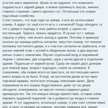
угостил мясо перепёлок. Шума те не подняли, что позволило
подкрасться к задней двери, и можно проникнуть внутрь, именно
главного строения, самого крупного тут. Остальные это скорее
подсобные хозяйства.
Стоит сказать, что ещё сидя на заборе, я всё же использовал
сканер. А вдруг тут ещё кто-то есть с сигналкой? Буду обходить ту
что у двери и подпаду в зону работы второй, у одного из
постояльцев. Тревога, бежать придётся. Я лучше тут с забора
спрыгну и убегу, чем искать выход в здании. Поэтому и прикинув
сколько до границы работы сигналки, запустил сканер, тот показал
половину постоялого двора, и к счастью сигналка не сработала, я же
изучил нижний этаж с кухней и обеденным залом, и два верхних
жилых этажа с комнатами. Изучил отдельный вход в подземный
ледник с запасами, две кладовки, одна у кухни другая в отдельном
здании. Подальше от жаркой кухни. Сразу же нашёл двух доноров
для ложной ауры, возраст подходил, спали на сеновале. К
сожалению, оба скорее всего из прислуги, из постояльцев никого
моего возраста не было. И ещё, на постоялом дворе встал явно
торговый караван, почти всю площадь повозками занял. Двое
охранников из его охраны бодрствовали, даже тут во дворе
обходили, осматривали, но амулет ночного виденья давал
преимущество. Так что изящно обходя препятствия, оставив собак
пировать выданной подачкой, так и добрался до входа в главное
здание. А тут задумался, используя сканер, я уже снял слепки обеих
аур, и одну установил на ложную, поэтому прикинув всё, решил