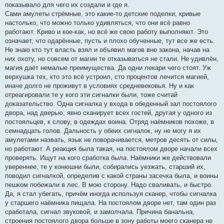
показывало для чего их создали и где я.
Сами амулеты стрёмные, это какие-то детские поделки, кривые
настолько, что можно только удивляться, что они всё равно
работают. Криво и кое-как, но всё же свою работу выполняют. Это
означает, что одарённые, пусть и плохо обученные, тут все же есть.
Не знаю кто тут власть взял и объявил магов вне закона, начав на
них охоту, но совсем от магии те отказываться не стали. Не удивлён,
магия даёт немалые преимущества. Да одни лекари чего стоят. Уж
верхушка тех, кто это всё устроил, сто процентов лечится магией,
иначе долго не проживут в условиях средневековья. Ну и как
отреагировали те у кого эти сигналки были, тоже считай
доказательство. Одна сигналка у входа в обеденный зал постоялого
двора, над дверью, явно сканирует всех гостей, другая у одного из
постояльцев, к слову, в одеждах воина. Отряд наёмников похоже, в
семнадцать голов. Дальность у обеих сигналок, ну не могу я их
амулетами назвать, язык не поворачивается, метров десять от силы,
но работают. А реакция была такая, на постоялом дворе начали всех
проверять. Ищут на кого сработка была. Наёмники же действовали
увереннее, те у конюшни были, собирались уезжать, старший их,
поводил сигналкой, определив с какой страны засечка была, и воины
пешком побежали в лес. В мою сторону. Надо сваливать, и быстро.
Да, я стал убегать, причём иногда используя сканер, чтобы сигналка
у старшего наёмника пищала. На постоялом дворе нет, там один раз
сработала, сигнал звуковой, и замолчала. Причина банальна,
строения постоялого двора больше в зону работы моего сканера не