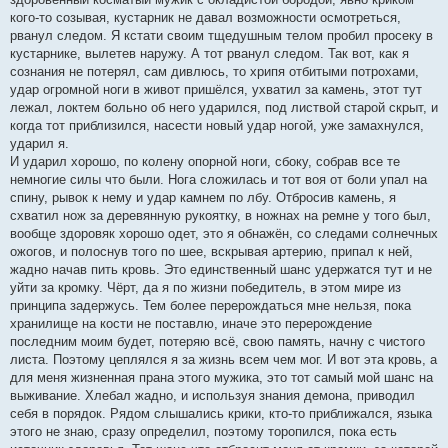
кого-то созывая, кустарник не давал возможности осмотреться,
рванул следом. Я кстати своим тщедушным телом пробил просеку в
кустарнике, вылетев наружу. А тот рванул следом. Так вот, как я
сознания не потерял, сам дивлюсь, то хрипя отбитыми потрохами,
удар огромной ноги в живот пришёлся, ухватил за камень, этот тут
лежал, локтем больно об него ударился, под листвой старой скрыт, и
когда тот приблизился, насести новый удар ногой, уже замахнулся,
ударил я.
И ударил хорошо, по колену опорной ноги, сбоку, собрав все те
немногие силы что были. Нога сложилась и тот воя от боли упал на
спину, рывок к нему и удар камнем по лбу. Отбросив камень, я
схватил нож за деревянную рукоятку, в ножнах на ремне у того был,
вообще здоровяк хорошо одет, это я обнажён, со следами солнечных
ожогов, и полоснув того по шее, вскрывая артерию, припал к ней,
жадно начав пить кровь. Это единственный шанс удержатся тут и не
уйти за кромку. Чёрт, да я по жизни победитель, в этом мире из
принципа задержусь. Тем более перерождаться мне нельзя, пока
хранилище на кости не поставлю, иначе это перерождение
последним моим будет, потеряю всё, свою память, начну с чистого
листа. Поэтому цеплялся я за жизнь всем чем мог. И вот эта кровь, а
для меня жизненная прана этого мужика, это тот самый мой шанс на
выживание. Хлебал жадно, и используя знания демона, приводил
себя в порядок. Рядом слышались крики, кто-то приближался, языка
этого не знаю, сразу определил, поэтому торопился, пока есть