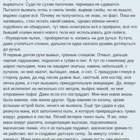
вырваться. Судя по сухим палочкам, парнишка не сдавался.
Пытался вызвать огонь и сжечь пенёк, вырвав скобы, но не вышло,
видимо сырое всё. Почему не получилось не знаю, но факт. Пока же
напившись, стал искать какой камень, однако вблизи ничего
подобного не обнаружил, тут явно осмотрели всё и прибрали, всё что
бывший хозяин моего нового тела мог использовать для побега.
- Изуверские пытки, - пробормотал я, копаясь на дне ручья. Кстати,
даже утопиться сложно, дальности едва хватало руками дотянуться
до ручья.
Я первым делом руки вымыл, грязные слишком. Отмыл, дальше
черпая ладошками, подносил к губам и пил. А тут по глиняному дну
шарил пальцами, пока не нашарил окатыш, камень небольшой, с
кулачок, но мне хватит, вытащил, омыв, и сел. С прищуром глянув в
сторону дыма, да над лесом дымок был, светлый, или костёр, или
печка дома, и стал вызывать принудительную инициацию. Да, вокруг
всё испепелит на несколько сот метров, выброс маной, но мне
откровенно пофиг. Даже если кто пострадает. Мне моя новая жизнь
была важнее, чем жизни других. Удар камнем по колену, кроме
вспышки острой боли, нечего не вызвала. Ещё три удара и ура,
рванула мана, всё заполонила пыль, в которую превращалась трава
вокруг, деревья и листва. Лёгкий ветерок гонял пыль. Я же, пока
мана вокруг разлита, концентрация высокая, подсвечивала
магические линии, что я из пальцев подавал, магическое зрение-то
не работает, вот и создавал детскую сетку. За минуту сплёл и
накинул. Мана пока ещё не рассеялась, линии пусть уже мерцать