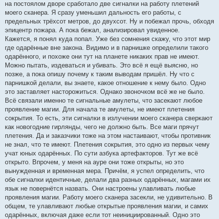
на постоялом дворе сработало две сигналки на работу плетений
моего сканера. Я сразу уменьшил дальность его работы, с
предельных трёхсот метров, до двухсот. Ну и побежал прочь, обходя
эпицентр пожара. А пока бежал, анализировал увиденное.
Кажется, я понял куда попал. Уже без сомнения скажу, что этот мир
где одарённые вне закона. Видимо и в парнишке определили такого
одарённого, и похоже они тут на планете никаких прав не имеют.
Можно пытать, издеваться и убивать. Это всё я ещё выясню, но
позже, а пока опишу почему к таким выводам пришёл. Ну что с
парнишкой делали, вы знаете, какое отношение к нему было. Одно
это заставляет насторожиться. Однако звоночком всё же не было.
Всё связали именно те сигнальные амулеты, что засекают любое
проявление магии. Для начала те амулеты, не имеют плетения
сокрытия. То есть, эти сигналки в излучении моего сканера сверкают
как новогодние гирлянды, чего не должно быть. Все маги прячут
плетения. Да и заказчики тоже на этом настаивают, чтобы противник
не знал, что те имеют. Плетения сокрытия, это одно из первых чему
учат юных одарённых. По сути азбука артефакторов. Тут же всё
открыто. Впрочем, у меня на ауре они тоже открыты, но это
вынужденная и временная мера. Причём, я успел определить, что
обе сигналки идентичные, делали два разных одарённых, магами их
язык не повернётся назвать. Они настроены улавливать любые
проявления магии. Работу моего сканера засекли, не удивительно. В
общем, те улавливают любые открытые проявления магии, и самих
одарённых, включая даже если тот неинициированный. Одно это