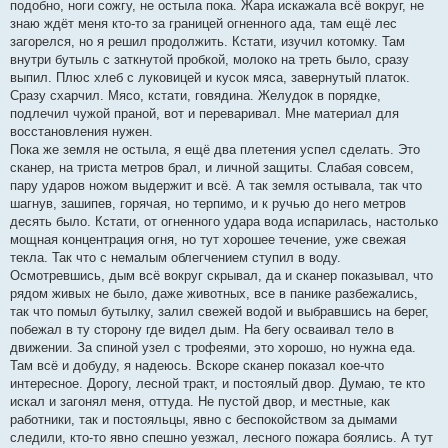
подобно, ноги сожгу, не остыла пока. Жара искажала всё вокруг, не
знаю ждёт меня кто-то за границей огненного ада, там ещё лес
загорелся, но я решил продолжить. Кстати, изучил котомку. Там
внутри бутыль с заткнутой пробкой, молоко на треть было, сразу
выпил. Плюс хлеб с луковицей и кусок мяса, завернутый платок.
Сразу схарчил. Мясо, кстати, говядина. Желудок в порядке,
подлечил чужой праной, вот и переваривал. Мне материал для
восстановления нужен.
Пока же земля не остыла, я ещё два плетения успел сделать. Это
сканер, на триста метров брал, и личной защиты. Слабая совсем,
пару ударов ножом выдержит и всё. А так земля остывала, так что
шагнув, зашипев, горячая, но терпимо, и к ручью до него метров
десять было. Кстати, от огненного удара вода испарилась, настолько
мощная концентрация огня, но тут хорошее течение, уже свежая
текла. Так что с немалым облегчением ступил в воду.
Осмотревшись, дым всё вокруг скрывал, да и сканер показывал, что
рядом живых не было, даже животных, все в панике разбежались,
так что помыл бутылку, залил свежей водой и выбравшись на берег,
побежал в ту сторону где видел дым. На бегу осваивал тело в
движении. За спиной узел с трофеями, это хорошо, но нужна еда.
Там всё и добуду, я надеюсь. Вскоре сканер показал кое-что
интересное. Дорогу, лесной тракт, и постоялый двор. Думаю, те кто
искал и загонял меня, оттуда. Не пустой двор, и местные, как
работники, так и постояльцы, явно с беспокойством за дымами
следили, кто-то явно спешно уезжал, лесного пожара боялись. А тут