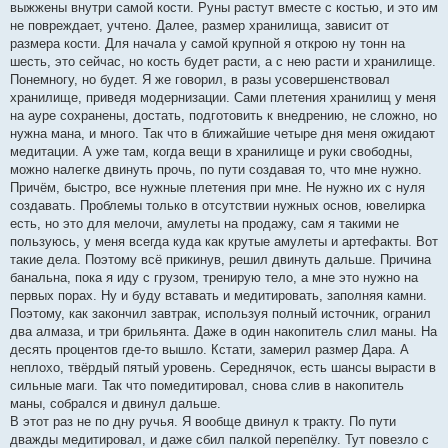
выжжены внутри самой кости. Руны растут вместе с костью, и это им
не повреждает, учтено. Далее, размер хранилища, зависит от
размера кости. Для начала у самой крупной я открою ну тонн на
шесть, это сейчас, но кость будет расти, а с нею расти и хранилище.
Понемногу, но будет. Я же говорил, в разы усовершенствовал
хранилище, приведя модернизации. Сами плетения хранилищ у меня
на ауре сохранены, достать, подготовить к внедрению, не сложно, но
нужна мана, и много. Так что в ближайшие четыре дня меня ожидают
медитации. А уже там, когда вещи в хранилище и руки свободны,
можно налегке двинуть прочь, по пути создавая то, что мне нужно.
Причём, быстро, все нужные плетения при мне. Не нужно их с нуля
создавать. Проблемы только в отсутствии нужных основ, ювелирка
есть, но это для мелочи, амулеты на продажу, сам я такими не
пользуюсь, у меня всегда куда как крутые амулеты и артефакты. Вот
такие дела. Поэтому всё прикинув, решил двинуть дальше. Причина
банальна, пока я иду с грузом, тренирую тело, а мне это нужно на
первых порах. Ну и буду вставать и медитировать, заполняя камни.
Поэтому, как закончил завтрак, используя полный источник, огранил
два алмаза, и три брильянта. Даже в один накопитель слил маны. На
десять процентов где-то вышло. Кстати, замерил размер Дара. А
неплохо, твёрдый пятый уровень. Середнячок, есть шансы вырасти в
сильные маги. Так что помедитировал, снова слив в накопитель
маны, собрался и двинул дальше.
В этот раз не по дну ручья. Я вообще двинул к тракту. По пути
дважды медитировал, и даже сбил палкой перепёлку. Тут повезло с