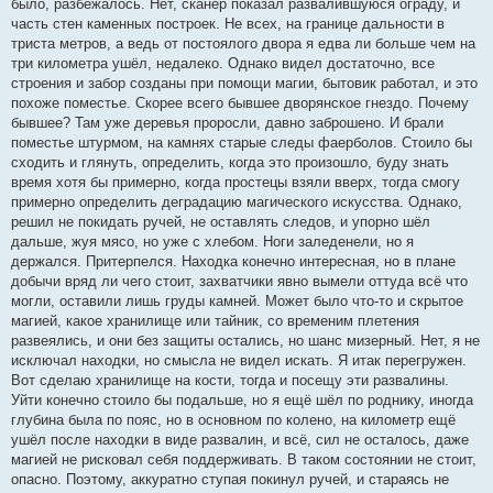
было, разбежалось. Нет, сканер показал развалившуюся ограду, и
часть стен каменных построек. Не всех, на границе дальности в
триста метров, а ведь от постоялого двора я едва ли больше чем на
три километра ушёл, недалеко. Однако видел достаточно, все
строения и забор созданы при помощи магии, бытовик работал, и это
похоже поместье. Скорее всего бывшее дворянское гнездо. Почему
бывшее? Там уже деревья проросли, давно заброшено. И брали
поместье штурмом, на камнях старые следы фаерболов. Стоило бы
сходить и глянуть, определить, когда это произошло, буду знать
время хотя бы примерно, когда простецы взяли вверх, тогда смогу
примерно определить деградацию магического искусства. Однако,
решил не покидать ручей, не оставлять следов, и упорно шёл
дальше, жуя мясо, но уже с хлебом. Ноги заледенели, но я
держался. Притерпелся. Находка конечно интересная, но в плане
добычи вряд ли чего стоит, захватчики явно вымели оттуда всё что
могли, оставили лишь груды камней. Может было что-то и скрытое
магией, какое хранилище или тайник, со временим плетения
развеялись, и они без защиты остались, но шанс мизерный. Нет, я не
исключал находки, но смысла не видел искать. Я итак перегружен.
Вот сделаю хранилище на кости, тогда и посещу эти развалины.
Уйти конечно стоило бы подальше, но я ещё шёл по роднику, иногда
глубина была по пояс, но в основном по колено, на километр ещё
ушёл после находки в виде развалин, и всё, сил не осталось, даже
магией не рисковал себя поддерживать. В таком состоянии не стоит,
опасно. Поэтому, аккуратно ступая покинул ручей, и стараясь не