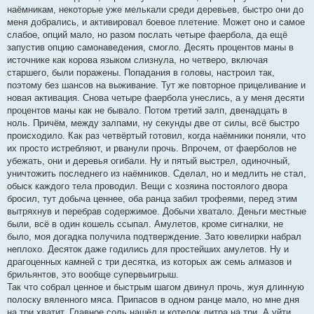
наёмникам, некоторые уже мелькали среди деревьев, быстро они до
меня добрались, и активировал боевое плетение. Может оно и самое
слабое, опций мало, но разом послать четыре фаербола, да ещё
запустив опцию самонаведения, смогло. Десять процентов маны в
источнике как корова языком слизнула, но четверо, включая
старшего, были поражены. Попадания в головы, настроил так,
поэтому без шансов на выживание. Тут же повторное прицеливание и
новая активация. Снова четыре фаербола унеслись, а у меня десяти
процентов маны как не бывало. Потом третий залп, двенадцать в
ноль. Причём, между залпами, ну секунды две от силы, всё быстро
происходило. Как раз четвёртый готовил, когда наёмники поняли, что
их просто истребляют, и рванули прочь. Впрочем, от фаерболов не
убежать, они и деревья огибали. Ну и пятый выстрел, одиночный,
уничтожить последнего из наёмников. Сделал, но и медлить не стал,
обыск каждого тела проводил. Вещи с хозяина постоялого двора
бросил, тут добыча ценнее, оба ранца забил трофеями, перед этим
вытряхнув и перебрав содержимое. Добычи хватало. Деньги местные
были, всё в один кошель ссыпал. Амулетов, кроме сигналки, не
было, моя догадка получила подтверждение. Зато ювелирки набрал
неплохо. Десяток даже годились для простейших амулетов. Ну и
драгоценных камней с три десятка, из которых аж семь алмазов и
брильянтов, это вообще супервыигрыш.
Так что собрал ценное и быстрым шагом двинул прочь, жуя длинную
полоску вяленного мяса. Припасов в одном ранце мало, но мне дня
на три хватит. Главное соль нашёл и котелок литра на три. А уйти