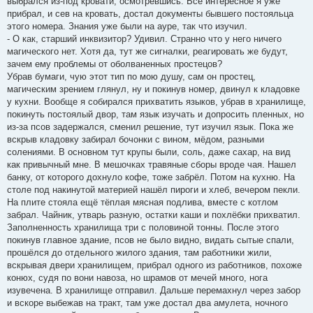
выбрался из-под кровати, осмотревшись. Всё интересное я уже
прибрал, и сев на кровать, достал документы бывшего постояльца
этого номера. Знания уже были на ауре, так что изучил.
- О как, старший инквизитор? Удивил. Странно что у него ничего
магического нет. Хотя да, тут же сигналки, реагировать же будут,
зачем ему проблемы от оболваненных простецов?
Убрав бумаги, чую этот тип по мою душу, сам он простец,
магическим зрением глянул, ну и покинув номер, двинул к кладовке
у кухни. Вообще я собирался прихватить языков, убрав в хранилище,
покинуть постоялый двор, там язык изучать и допросить пленных, но
из-за псов задержался, сменил решение, тут изучил язык. Пока же
вскрыв кладовку забирал бочонки с вином, мёдом, разными
солениями. В основном тут крупы были, соль, даже сахар, на вид
как привычный мне. В мешочках травяные сборы вроде чая. Нашел
банку, от которого дохнуло кофе, тоже забрёл. Потом на кухню. На
столе под накинутой материей нашёл пироги и хлеб, вечером пекли.
На плите стояла ещё тёплая мясная подлива, вместе с котлом
забрал. Чайник, утварь разную, остатки каши и похлёбки прихватил.
Заполненность хранилища три с половиной тонны. После этого
покинув главное здание, псов не было видно, видать сытые спали,
прошёлся до отдельного жилого здания, там работники жили,
вскрывая двери хранилищем, прибрал одного из работников, похоже
конюх, судя по вони навоза, но шрамов от мечей много, нога
изувечена. В хранилище отправил. Дальше перемахнул через забор
и вскоре выбежав на тракт, там уже достал два амулета, ночного