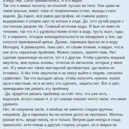
а ведь пёр. Силы прибавлялись, и это видно.
Так что я жевал полоску за плоской, пускал на тело. Уже щёки не
такие впалые, живот тоже от позвоночника отлип, мышцы стало
виднее. Да ладно, всё равно дистрофик, но главное дорогу
выдерживал и упорно шёл по колено в воде. Да, этот ручей рядом с
постоялым двором тёк. Главный источник воды. И был он ниже по
течению, так что я с удовольствием отлил в воду, пусть пьют, гады.
О, и извините, отходов жизнедеятельности не обнаружил у пня, где
очнулся прикованный цепью. Думаю, парнишка бросал их в воду.
Молодец. А размышлял, пока шёл, по своим планам, и видал, что в
них есть серьёзная проблема. Можно сказать, препятствие. Нет,
сделаю хранилище на кости, тут я о другом. Чтобы сделать мощные
амулеты, мне нужны основы, отлитые из металлов, которых у меня
нет. И у меня нет также мастерской артефактора, где можно их
отливать. А без этих амулетов я не смогу выйти к людям, сигналки
сработают. Так что выходил затык, чтобы получить нужное, нужно
идти к местным, но я не могу это сделать, защиты нет. Вот и шёл,
прикидывая как решить эту проблему.
- Да, придётся решать проблему за счёт того, что уже есть, -
вздохнув, вслух сказал я, и тут сканер показал нечто такое, что меня
удивило.
Нет, не хищников засёк, я вообще не заметил следов крупных
хищников. Да и парнишка бы на поляне долго не пролежал. Мелочь
разная есть, вроде лисиц, но и только. Ветром дым иногда и сюда
приносило, хотя пожар в другую сторону уходил, но и зверья не