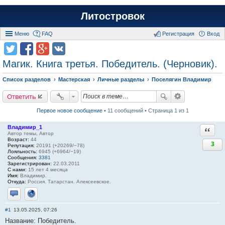
Литостровок
Меню
FAQ
Регистрация
Вход
Магик. Книга третья. Победитель. (Черновик).
Список разделов
Мастерская
Личные разделы
Поселягин Владимир
Ответить
Первое новое сообщение
• 11 сообщений • Страница 1 из 1
Владимир_1
Ответи
Автор темы, Автор
Возраст:
44
3
Репутация:
20191 (+20269/−78)
Лояльность:
6945 (+6964/−19)
Сообщения:
3381
Зарегистрирован:
22.03.2011
С нами:
15 лет 4 месяца
Имя:
Владимир.
Откуда:
Россия. Татарстан. Алексеевское.
Отправить личное сообщение
Сайт
#1
13.05.2025, 07:26
Название: Победитель.