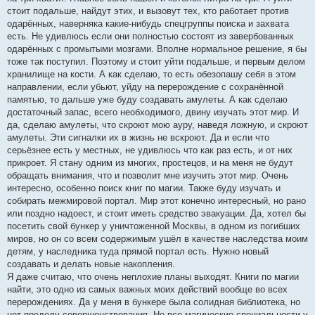
стоит подальше, найдут этих, и вызовут тех, кто работает против
одарённых, наверняка какие-нибудь спецгруппы поиска и захвата
есть. Не удивлюсь если они полностью состоят из завербованных
одарённых с промытыми мозгами. Вполне нормальное решение, я бы
тоже так поступил. Поэтому и стоит уйти подальше, и первым делом
хранилище на кости. А как сделаю, то есть обезопашу себя в этом
направлении, если убьют, уйду на перерождение с сохранённой
памятью, то дальше уже буду создавать амулеты. А как сделаю
достаточный запас, всего необходимого, двину изучать этот мир. И
да, сделаю амулеты, что скроют мою ауру, наведя ложную, и скроют
амулеты. Эти сигналки их в жизнь не вскроют. Да и если что
серьёзнее есть у местных, не удивлюсь что как раз есть, и от них
прикроет. Я стану одним из многих, простецов, и на меня не будут
обращать внимания, что и позволит мне изучить этот мир. Очень
интересно, особенно поиск книг по магии. Также буду изучать и
собирать межмировой портал. Мир этот конечно интересный, но рано
или поздно надоест, и стоит иметь средство эвакуации. Да, хотел бы
посетить свой бункер у уничтоженной Москвы, в одном из погибших
миров, но он со всем содержимым ушёл в качестве наследства моим
детям, у наследника туда прямой портал есть. Нужно новый
создавать и делать новые накопления.
Я даже считаю, что очень неплохие планы выходят. Книги по магии
найти, это одно из самых важных моих действий вообще во всех
перерождениях. Да у меня в бункере была солидная библиотека, но
нет пределу совершенствования. Не все магические специальности у