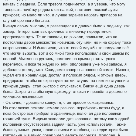
начать с ледника. Если тревога поднимется, а я уверен, что могу
танцевать чечётку рядом с сигналкой, плетения ложной ауры
прикроет, но мало ли что, и лучше заранее набрать припасов на
случай срочного бегства.
Кивнув своим мыслям, я развернулся и двинул было к леднику, как
замер. Пятеро псов выстроились в линеечку передо мной,
преграждая путь. Те не гавкали, не рычали, привыкли, что на
постоялом дворе множество новичков, отучили, но и на охрану тоже
натренировали. И было ясно, что от своей службы те получали всё
что могли выжать, вот и со мной тоже использовали свои шансы по
полной. Мысленно ругаясь, положив на крыльцо пять тушек
перепёлок, и пока те жадно их ели, ополовинив уже мои запасы, я
добрался до ледника. Ожидаемо заперт на навесной замок. Ничего,
убрал его в хранилище, достал и положил рядом, и открыв дверь,
придержал, чтобы не скрипнули петли, ступил на нижние ступени и
прикрыв дверь, стал быстро с спускаться. Внизу ещё одна дверь
была. Закрыта на обычную щеколду, открыл и прошёл в довольно
холодное помещение.
- Отлично, - довольно кивнул я, с интересом осматриваясь.
На стеллажах лежало немало разного, перебирать потом буду, а
пока быстро всё прибрал в хранилище, включая две половинки
говяжьей туши. Видимо закололи для каравана, потому как у одной
половинки отсутствовала задняя часть, уже использовали. Также
были куриные тушки, плюс сосиски и колбасы, на территории была
коптильня, и видимо повар умел делать колбаски. Молодец. А