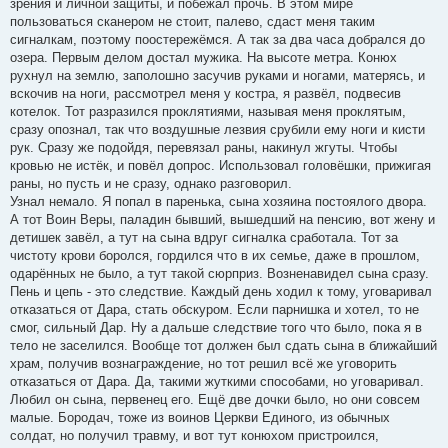
зрения и личной защиты, и побежал прочь. В этом мире
пользоваться сканером не стоит, палево, сдаст меня таким
сигналкам, поэтому поостережёмся. А так за два часа добрался до
озера. Первым делом достал мужика. На высоте метра. Конюх
рухнул на землю, заполошно засучив руками и ногами, матерясь, и
вскочив на ноги, рассмотрел меня у костра, я развёл, подвесив
котелок. Тот разразился проклятиями, называя меня проклятым,
сразу опознал, так что воздушные лезвия срубили ему ноги и кисти
рук. Сразу же подойдя, перевязал раны, накинул жгуты. Чтобы
кровью не истёк, и повёл допрос. Использовал головёшки, прижигая
раны, но пусть и не сразу, однако разговорил.
Узнал немало. Я попал в паренька, сына хозяина постоялого двора.
А тот Воин Веры, паладин бывший, вышедший на пенсию, вот жену и
детишек завёл, а тут на сына вдруг сигналка сработала. Тот за
чистоту крови боролся, гордился что в их семье, даже в прошлом,
одарённых не было, а тут такой сюрприз. Возненавидел сына сразу.
Пень и цепь - это следствие. Каждый день ходил к тому, уговаривал
отказаться от Дара, стать обскуром. Если парнишка и хотел, то не
смог, сильный Дар. Ну а дальше следствие того что было, пока я в
тело не заселился. Вообще тот должен был сдать сына в ближайший
храм, получив вознаграждение, но тот решил всё же уговорить
отказаться от Дара. Да, такими жуткими способами, но уговаривал.
Любил он сына, первенец его. Ещё две дочки было, но они совсем
малые. Бородач, тоже из воинов Церкви Единого, из обычных
солдат, но получил травму, и вот тут конюхом пристроился,