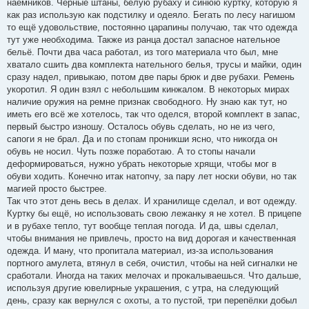
наёмников. Чёрные штаны, белую рубаху и синюю куртку, которую я
как раз использую как подстилку и одеяло. Бегать по лесу нагишом
то ещё удовольствие, постоянно царапины получаю, так что одежда
тут уже необходима. Также из ранца достал запасное нательное
бельё. Почти два часа работал, из того материала что был, мне
хватало сшить два комплекта нательного белья, трусы и майки, один
сразу надел, привыкаю, потом две пары брюк и две рубахи. Ремень
укоротил. Я один взял с небольшим кинжалом. В некоторых мирах
наличие оружия на ремне признак свободного. Ну знаю как тут, но
иметь его всё же хотелось, так что оделся, второй комплект в запас,
первый быстро изношу. Осталось обувь сделать, но не из чего,
сапоги я не брал. Да и по стопам проникши ясно, что никогда он
обувь не носил. Чуть позже поработаю. А то стопы начали
деформироваться, нужно убрать некоторые хрящи, чтобы мог в
обуви ходить. Конечно итак натопчу, за пару лет носки обуви, но так
магией просто быстрее.
Так что этот день весь в делах. И хранилище сделал, и вот одежду.
Куртку бы ещё, но использовать свою лежанку я не хотел. В прицепе
и в рубахе тепло, тут вообще теплая погода. И да, швы сделал,
чтобы внимания не привлечь, просто на вид дорогая и качественная
одежда. И ману, что пропитала материал, из-за использования
портного амулета, втянул в себя, очистил, чтобы на ней сигналки не
сработали. Иногда на таких мелочах и прокалываешься. Что дальше,
используя другие ювелирные украшения, с утра, на следующий
день, сразу как вернулся с охоты, а то пустой, три перепёлки добыл