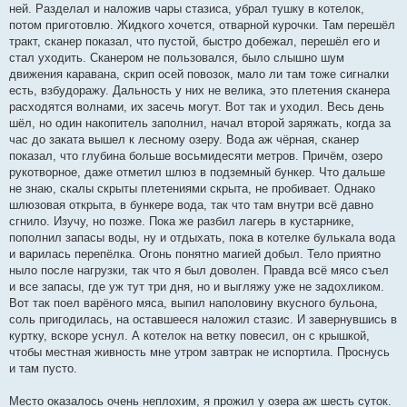
ней. Разделал и наложив чары стазиса, убрал тушку в котелок,
потом приготовлю. Жидкого хочется, отварной курочки. Там перешёл
тракт, сканер показал, что пустой, быстро добежал, перешёл его и
стал уходить. Сканером не пользовался, было слышно шум
движения каравана, скрип осей повозок, мало ли там тоже сигналки
есть, взбудоражу. Дальность у них не велика, это плетения сканера
расходятся волнами, их засечь могут. Вот так и уходил. Весь день
шёл, но один накопитель заполнил, начал второй заряжать, когда за
час до заката вышел к лесному озеру. Вода аж чёрная, сканер
показал, что глубина больше восьмидесяти метров. Причём, озеро
рукотворное, даже отметил шлюз в подземный бункер. Что дальше
не знаю, скалы скрыты плетениями скрыта, не пробивает. Однако
шлюзовая открыта, в бункере вода, так что там внутри всё давно
сгнило. Изучу, но позже. Пока же разбил лагерь в кустарнике,
пополнил запасы воды, ну и отдыхать, пока в котелке булькала вода
и варилась перепёлка. Огонь понятно магией добыл. Тело приятно
ныло после нагрузки, так что я был доволен. Правда всё мясо съел
и все запасы, где уж тут три дня, но и выгляжу уже не задохликом.
Вот так поел варёного мяса, выпил наполовину вкусного бульона,
соль пригодилась, на оставшееся наложил стазис. И завернувшись в
куртку, вскоре уснул. А котелок на ветку повесил, он с крышкой,
чтобы местная живность мне утром завтрак не испортила. Проснусь
и там пусто.
Место оказалось очень неплохим, я прожил у озера аж шесть суток.