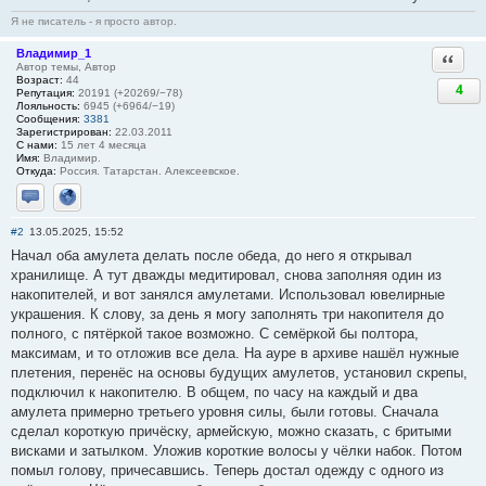
Я не писатель - я просто автор.
Владимир_1
Ответи
Автор темы, Автор
Возраст:
44
4
Репутация:
20191 (+20269/−78)
Лояльность:
6945 (+6964/−19)
Сообщения:
3381
Зарегистрирован:
22.03.2011
С нами:
15 лет 4 месяца
Имя:
Владимир.
Откуда:
Россия. Татарстан. Алексеевское.
Отправить личное сообщение
Сайт
#2
13.05.2025, 15:52
Начал оба амулета делать после обеда, до него я открывал
хранилище. А тут дважды медитировал, снова заполняя один из
накопителей, и вот занялся амулетами. Использовал ювелирные
украшения. К слову, за день я могу заполнять три накопителя до
полного, с пятёркой такое возможно. С семёркой бы полтора,
максимам, и то отложив все дела. На ауре в архиве нашёл нужные
плетения, перенёс на основы будущих амулетов, установил скрепы,
подключил к накопителю. В общем, по часу на каждый и два
амулета примерно третьего уровня силы, были готовы. Сначала
сделал короткую причёску, армейскую, можно сказать, с бритыми
висками и затылком. Уложив короткие волосы у чёлки набок. Потом
помыл голову, причесавшись. Теперь достал одежду с одного из