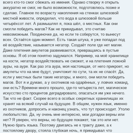
всего кто-то смог сбежать из имения. Однако створку я открыть
аккуратно не смог, не было возможности, подготовлюсь позже и
сделаю. Главное по возрасту накопления на стенках шлюзовой
местной живости, определил, что вода в шлюзовой больше
четырёхсот лет. А размышлял я, пока шёл, о местных. Как они
смогли победить магов? Как не прикидывал, это считаю
невозможным. Поодиночке да, но если те соберутся, то вынесут
всех. Остаётся один момент. Есть такая штука, я уже попадал под
её воздействие, называется негатор. Создаёт поле где нет магии.
Даже плетения амулетов развеиваются, превращаясь в пустые
основы. Я об этом понятно задумался. Например, на моё хранилище
на кости, негатор воздействовать не сможет, и на плетения ложной
ауры, на ауре. Как раз эта аура, моя настоящая, от него прикроет, но
амулеты что на мне будут, уничтожит по сути, та их не спасёт. Да,
если у местных были такие негаторы, и много, они могли победить
магов. Вот я и думаю, а у охотников на одарённых, у ловчих команд,
они есть? Времени много прошло, где-то четыреста лет, магическое
искусство сто процентов деградировало, опасаться им уже нечего.
Так что не факт. Скорее всего в особых секретных хранилищах их
хранят на всякий случай на будущее. В общем, нужен язык, именно
из охотников, допросить и наконец узнать, что тут происходит. Утолю
любопытство. Да, ну очень мне интересно, мои догадки верны или
нет? Я уверен, что верны, но будущее покажет, так это или нет.
Нужно брать языка. Поэтому двигаясь не к тракту даже, а к
постоялому двору, стояла глубокая ночь, я прикидывал что