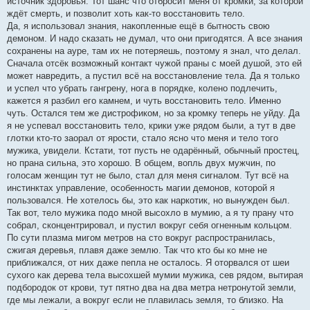
источник здоровья. Тот шанс что отбросит меня от кромки, за которой
ждёт смерть, и позволит хоть как-то восстановить тело.
Да, я использовал знания, накопленные ещё в бытность свою
демоном. И надо сказать не думал, что они пригодятся. А все знания
сохранены на ауре, там их не потеряешь, поэтому я знал, что делал.
Сначала отсёк возможный контакт чужой праны с моей душой, это ей
может навредить, а пустил всё на восстановление тела. Да я только
и успел что убрать гангрену, нога в порядке, колено подлечить,
кажется я разбил его камнем, и чуть восстановить тело. Именно
чуть. Остался тем же дистрофиком, но за кромку теперь не уйду. Да
я не успевал восстановить тело, крики уже рядом были, а тут в две
глотки кто-то заорал от ярости, стало ясно что меня и тело того
мужика, увидели. Кстати, тот пусть не одарённый, обычный простец,
но прана сильна, это хорошо. В общем, вопль двух мужчин, по
голосам женщин тут не было, стал для меня сигналом. Тут всё на
инстинктах управление, особенность магии демонов, которой я
пользовался. Не хотелось бы, это как наркотик, но вынужден был.
Так вот, тело мужика подо мной высохло в мумию, а я ту прану что
собрал, сконцентрировал, и пустил вокруг себя огненным кольцом.
По сути плазма мигом метров на сто вокруг распространилась,
сжигая деревья, плавя даже землю. Так что кто бы ко мне не
приближался, от них даже пепла не осталось. Я оторвался от шеи
сухого как дерева тела высохшей мумии мужика, сев рядом, вытирая
подбородок от крови, тут пятно два на два метра нетронутой земли,
где мы лежали, а вокруг если не плавилась земля, то близко. На