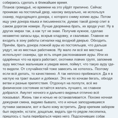
собираюсь сделать в ближайшее время.
Планов громадьё, но времени на это уйдёт прилично. Сейчас
проникаю на постоялый двор, нахожу визуально, не используя
сканер, подходящего донора, с которого сниму копию ауры. Потом
ищу уже донора языка и письменности, думаю такой донор спит в
самом дорогом номере. Лучше дворянина брать, их вроде учат. Ну в
других мирах так, а как тут не знаю. Получив нужное, сделаю
незаметно запасы еды, вскрыв кладовку, и сваливаю. Главное не
входить в зону работы сигналки над входной дверью. Обходить.
Причём, брать донора ложной ауры из постояльцев, что дальше
уедут, не из местных работников. Ну мало ли всё же местные
используют сканеры, где есть опция распознавания ауры. Или из
одарённых что на врага работают, охотники ловчих групп, запомнив
ауру местных мальчишек и увидев меня, поймут, что такую ауру где-
то видели. От случайностей тоже завесить не хотелось. Поэтому
если всё делать, то качественно. А так неплохо пробежался. Да я в
наглую на тракт вышел и добежал. Это не по кочкам бегать, обходя
ветви и разные препятствия. Отдохнул на полпути, всё же
физическое состояние остаётся желать лучшего, но главное
добрался. Амулет ночного и дальнего виденья отлично всё
показывал. Жизнь там и ночью не останавливается. Похоже ночная
дежурная смена, видимо бывало, что и ночью запозднившиеся
путники заезжали, вот и было кому встретить. Двор крепким забором
был окружён, кстати, дощатым, видать где-то рядом лесопилка,
пришлось с тыла перебраться через него. Подскочивших собак