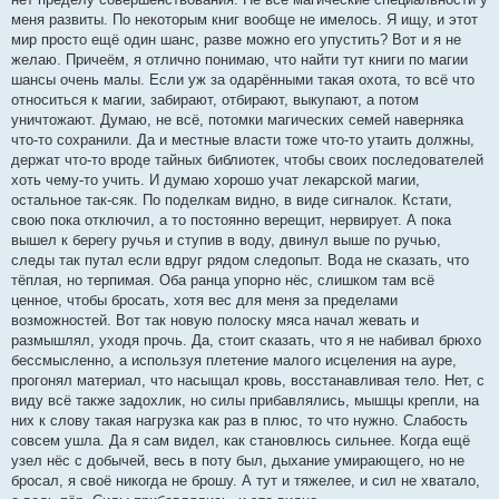
меня развиты. По некоторым книг вообще не имелось. Я ищу, и этот
мир просто ещё один шанс, разве можно его упустить? Вот и я не
желаю. Причеём, я отлично понимаю, что найти тут книги по магии
шансы очень малы. Если уж за одарёнными такая охота, то всё что
относиться к магии, забирают, отбирают, выкупают, а потом
уничтожают. Думаю, не всё, потомки магических семей наверняка
что-то сохранили. Да и местные власти тоже что-то утаить должны,
держат что-то вроде тайных библиотек, чтобы своих последователей
хоть чему-то учить. И думаю хорошо учат лекарской магии,
остальное так-сяк. По поделкам видно, в виде сигналок. Кстати,
свою пока отключил, а то постоянно верещит, нервирует. А пока
вышел к берегу ручья и ступив в воду, двинул выше по ручью,
следы так путал если вдруг рядом следопыт. Вода не сказать, что
тёплая, но терпимая. Оба ранца упорно нёс, слишком там всё
ценное, чтобы бросать, хотя вес для меня за пределами
возможностей. Вот так новую полоску мяса начал жевать и
размышлял, уходя прочь. Да, стоит сказать, что я не набивал брюхо
бессмысленно, а используя плетение малого исцеления на ауре,
прогонял материал, что насыщал кровь, восстанавливая тело. Нет, с
виду всё также задохлик, но силы прибавлялись, мышцы крепли, на
них к слову такая нагрузка как раз в плюс, то что нужно. Слабость
совсем ушла. Да я сам видел, как становлюсь сильнее. Когда ещё
узел нёс с добычей, весь в поту был, дыхание умирающего, но не
бросал, я своё никогда не брошу. А тут и тяжелее, и сил не хватало,