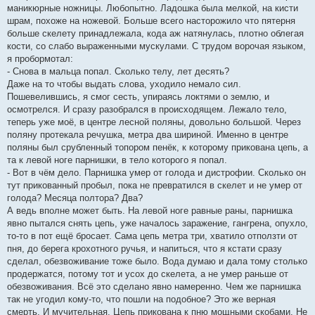
маникюрные ножницы. Любопытно. Ладошка была мелкой, на кисти
шрам, похоже на ножевой. Больше всего насторожило что пятерня
больше скелету принадлежала, кода аж натянулась, плотно облегая
кости, со слабо выраженными мускулами. С трудом ворочая языком,
я пробормотал:
- Снова в мальца попал. Сколько телу, лет десять?
Даже на то чтобы выдать слова, уходило немало сил.
Пошевелившись, я смог сесть, упираясь локтями о землю, и
осмотрелся. И сразу разобрался в происходящем. Лежало тело,
теперь уже моё, в центре лесной поляны, довольно большой. Через
поляну протекала речушка, метра два шириной. Именно в центре
поляны был срубленный топором пенёк, к которому прикована цепь, а
та к левой ноге парнишки, в тело которого я попал.
- Вот в чём дело. Парнишка умер от голода и дистрофии. Сколько он
тут прикованный пробыл, пока не превратился в скелет и не умер от
голода? Месяца полтора? Два?
А ведь вполне может быть. На левой ноге равные раны, парнишка
явно пытался снять цепь, уже началось заражение, гангрена, опухло,
то-то в пот ещё бросает. Сама цепь метра три, хватило отползти от
пня, до берега крохотного ручья, и напиться, что я кстати сразу
сделал, обезвоживание тоже было. Вода думаю и дала тому столько
продержатся, потому тот и усох до скелета, а не умер раньше от
обезвоживания. Всё это сделано явно намеренно. Чем же парнишка
так не угодил кому-то, что пошли на подобное? Это же верная
смерть. И мучительная. Цепь прикована к пню мощными скобами. Не