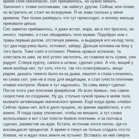
время себя обезопасил, сил прибавилось, но нужно бежать.
Закончил с этими охотниками, так набегут другие. Сейчас или позже,
но встретить их стоит во всеоружии. Я не знаю сколько у меня
времени. Уже позже разберусь что тут происходит, и почему мальца
приковали цепью.
Сил заметно прибавилось, я даже встал, жара, аж в пот бросило, но
ничего, терпимо, и стал обшаривать тело мумии. Подобрал нож с
травы первым делом, отстегнув ремень, и выдернув его из-под тела,
тут два подсумка было, отложил, заберу. Дальше котомка на боку у
того была. Тоже снял и отложил. Ремень кровью испачкан, та
хлестала из шеи, не всё успел заглотить, но главное есть сумка, уже
радует. Стянув куртку, сапоги и штаны, сделал узел. А что, вещей у
меня вообще нет, тут хоть что-то, так что осмотревшись, вещи
рядом, дышать тяжело было из-за дыма, кашлял и глаза слезились,
но снова сел, уже не в позу для медитации, и стал плести плетение
климат-контроля. Иначе я тут задохнись. За семь минут сделал.
После этого уже плетение фаерболов. Из всех боевых, оно самое
скоростное по созданию. Ну да, столько чужой праны в моём теле,
вызвало активизацию магического зрения. Ещё когда кровь хлебал.
Сейчас праны нет, всё в дело пущено, но зрение заработало, и это
важно. Я тогда сразу отключил, чтобы не мешало, а тут снова
использовал и вот стал плести боевое плетение, и за полчаса
сделал, разместив на ауре. Кстати, источник почти полон, где-то
восемьдесят процентов. А время я тянул не только создать что-то
боевое, но и ждал пока земля не остынет. Вставать на неё смерти