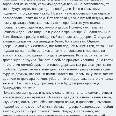
торопился из-за псов, если мои догадки верны, не потороплюсь, те
меня будут ждать снаружи для новой дани. И не пнёшь, шум
поднимут, что уже мне нужно. Псы тут явно просчитали ситуацию и
пользовались этим во всю. Вот так покинув уже пустой ледник, пока
псы у крыльца облизывались, тушки перепёлок те уже съели, я
прошёл в само здание постоялого двора. Причём, снял амулет
ночного и дальнего виденья и убрал в хранилище. Он один при мне
был. Дальше прошёл в обеденный зал, застыв в дверях. Отсюда до
входной двери метров двадцать было, большой зал. Однако
уверенно двинул к сигналке, постоял под ней минуты три, та так и не
подала сигнал, работает схема, так что поспешил к лестнице на
второй этаж, прикидывая что дальше делать. Кстати, сигналку, ту
трофейную, я изучил. Так вот, я сейчас прикрыт, хранилище на кости
и плетения ложной ауры, что теперь держала как раз ложную, та не
пробила. Однако если в зоне действия сигналки решу сменить одну
ауру на другую, что есть в памяти плетения, напомню, у меня там их
две, или открою хранилище, убрать что или достать, то это сигналка
засечёт. Так что с виду простец, вот и будут играть простеца.
Вынуждено, понятно.
Пока же вскрыл дверь в нужную спальню, тут спал в самом лучшем
номере дородный мужчина. Осталось два дела, снять знания языка,
изучив его, потом уже найти знающего языка, и допросить, выяснить
подробности по местной жизни. Вскрыл я дверь хранилищем, пройдя
внутрь, достал и прислонил к стене. Подойдя к спящему, что
заметно похрапывал, отодвинул портьеру балдахина роскошной