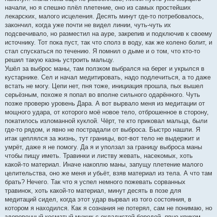
начали, но я спешно плёл плетение, оно из самых простейших
лекарских, малого исцеления. Десять минут где-то потребовалось,
закончил, когда уже почти не видел линии, чуть-чуть их
подсвечивало, но разместил на ауре, закрепив и подключив к своему
источнику. Тот пока пуст, так что сполз в воду, как же колено болит, и
стал спускаться по течению. Я помнил о дыме и о том, что кто-то
решил такую казнь устроить мальцу.
Ушёл за выброс маны, там ползком выбрался на берег и укрылся в
кустарнике. Сел и начал медитировать, надо подлечиться, а то даже
встать не могу. Цепи нет, пня тоже, инициация прошла, пых вышел
серьёзным, похоже я попал во вполне сильного одарённого. Чуть
позже проверю уровень Дара. А вот вырвало меня из медитации от
мощного удара, от которого моё новое тело, отброшенное в сторону,
покатилось изломанной куклой. Чёрт, те кто приковал мальца, были
где-то рядом, и явно не пострадали от выброса. Быстро нашли. Я
итак цеплялся за жизнь, тут границы, вот-вот тело не выдержит и
умрёт, даже я не помогу. Да я и уползал за границу выброса маны
чтобы пищу иметь. Травинки и листву жевать, насекомых, хоть
какой-то материал. Иначе накоплю маны, запущу плетение малого
целительства, оно же меня и убьёт, взяв материал из тела. А что там
брать? Нечего. Так что я успел немного пожевать сорванных
травинок, хоть какой-то материал, минут десять в позе для
медитаций сидел, когда этот удар вырвал из того состояния, в
котором я находился. Как я сознания не потерял, сам не понимаю, но
здоровенный косматый мужик с окладистой бородой, явно криком