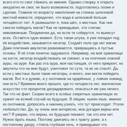
всего кто-то смог сбежать из имения. Однако створку я открыть
аккуратно не смог, не было возможности, подготовлюсь позже и
сделаю. Главное по возрасту накопления на стенках шлюзовой
местной живости, определил, что вода в шлюзовой больше
четырёхсот лет. А размышлял я, пока шёл, о местных. Как они
смогли победить магов? Как не прикидывал, это считаю
невозможным. Поодиночке да, но если те соберутся, то вынесут
всех. Остаётся один момент. Есть такая штука, я уже попадал под
её воздействие, называется негатор. Создаёт поле где нет магии.
Даже плетения амулетов развеиваются, превращаясь в пустые
основы. Я об этом понятно задумался. Например, на моё хранилище
на кости, негатор воздействовать не сможет, и на плетения ложной
ауры, на ауре. Как раз эта аура, моя настоящая, от него прикроет, но
амулеты что на мне будут, уничтожит по сути, та их не спасёт. Да,
если у местных были такие негаторы, и много, они могли победить
магов. Вот я и думаю, а у охотников на одарённых, у ловчих команд,
они есть? Времени много прошло, где-то четыреста лет, магическое
искусство сто процентов деградировало, опасаться им уже нечего.
Так что не факт. Скорее всего в особых секретных хранилищах их
хранят на всякий случай на будущее. В общем, нужен язык, именно
из охотников, допросить и наконец узнать, что тут происходит. Утолю
любопытство. Да, ну очень мне интересно, мои догадки верны или
нет? Я уверен, что верны, но будущее покажет, так это или нет.
Нужно брать языка. Поэтому двигаясь не к тракту даже, а к
постоялому двору, стояла глубокая ночь, я прикидывал что