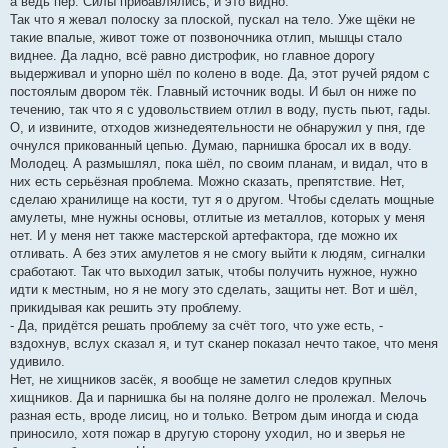
а ведь пёр. Силы прибавлялись, и это видно.
Так что я жевал полоску за плоской, пускал на тело. Уже щёки не
такие впалые, живот тоже от позвоночника отлип, мышцы стало
виднее. Да ладно, всё равно дистрофик, но главное дорогу
выдерживал и упорно шёл по колено в воде. Да, этот ручей рядом с
постоялым двором тёк. Главный источник воды. И был он ниже по
течению, так что я с удовольствием отлил в воду, пусть пьют, гады.
О, и извините, отходов жизнедеятельности не обнаружил у пня, где
очнулся прикованный цепью. Думаю, парнишка бросал их в воду.
Молодец. А размышлял, пока шёл, по своим планам, и видал, что в
них есть серьёзная проблема. Можно сказать, препятствие. Нет,
сделаю хранилище на кости, тут я о другом. Чтобы сделать мощные
амулеты, мне нужны основы, отлитые из металлов, которых у меня
нет. И у меня нет также мастерской артефактора, где можно их
отливать. А без этих амулетов я не смогу выйти к людям, сигналки
сработают. Так что выходил затык, чтобы получить нужное, нужно
идти к местным, но я не могу это сделать, защиты нет. Вот и шёл,
прикидывая как решить эту проблему.
- Да, придётся решать проблему за счёт того, что уже есть, -
вздохнув, вслух сказал я, и тут сканер показал нечто такое, что меня
удивило.
Нет, не хищников засёк, я вообще не заметил следов крупных
хищников. Да и парнишка бы на поляне долго не пролежал. Мелочь
разная есть, вроде лисиц, но и только. Ветром дым иногда и сюда
приносило, хотя пожар в другую сторону уходил, но и зверья не