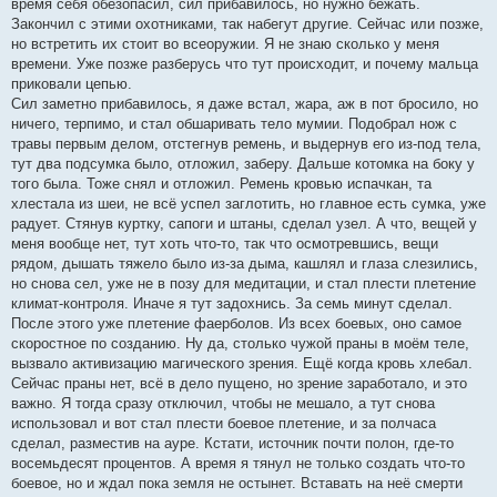
время себя обезопасил, сил прибавилось, но нужно бежать.
Закончил с этими охотниками, так набегут другие. Сейчас или позже,
но встретить их стоит во всеоружии. Я не знаю сколько у меня
времени. Уже позже разберусь что тут происходит, и почему мальца
приковали цепью.
Сил заметно прибавилось, я даже встал, жара, аж в пот бросило, но
ничего, терпимо, и стал обшаривать тело мумии. Подобрал нож с
травы первым делом, отстегнув ремень, и выдернув его из-под тела,
тут два подсумка было, отложил, заберу. Дальше котомка на боку у
того была. Тоже снял и отложил. Ремень кровью испачкан, та
хлестала из шеи, не всё успел заглотить, но главное есть сумка, уже
радует. Стянув куртку, сапоги и штаны, сделал узел. А что, вещей у
меня вообще нет, тут хоть что-то, так что осмотревшись, вещи
рядом, дышать тяжело было из-за дыма, кашлял и глаза слезились,
но снова сел, уже не в позу для медитации, и стал плести плетение
климат-контроля. Иначе я тут задохнись. За семь минут сделал.
После этого уже плетение фаерболов. Из всех боевых, оно самое
скоростное по созданию. Ну да, столько чужой праны в моём теле,
вызвало активизацию магического зрения. Ещё когда кровь хлебал.
Сейчас праны нет, всё в дело пущено, но зрение заработало, и это
важно. Я тогда сразу отключил, чтобы не мешало, а тут снова
использовал и вот стал плести боевое плетение, и за полчаса
сделал, разместив на ауре. Кстати, источник почти полон, где-то
восемьдесят процентов. А время я тянул не только создать что-то
боевое, но и ждал пока земля не остынет. Вставать на неё смерти