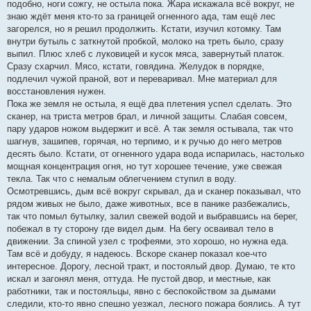
подобно, ноги сожгу, не остыла пока. Жара искажала всё вокруг, не
знаю ждёт меня кто-то за границей огненного ада, там ещё лес
загорелся, но я решил продолжить. Кстати, изучил котомку. Там
внутри бутыль с заткнутой пробкой, молоко на треть было, сразу
выпил. Плюс хлеб с луковицей и кусок мяса, завернутый платок.
Сразу схарчил. Мясо, кстати, говядина. Желудок в порядке,
подлечил чужой праной, вот и переваривал. Мне материал для
восстановления нужен.
Пока же земля не остыла, я ещё два плетения успел сделать. Это
сканер, на триста метров брал, и личной защиты. Слабая совсем,
пару ударов ножом выдержит и всё. А так земля остывала, так что
шагнув, зашипев, горячая, но терпимо, и к ручью до него метров
десять было. Кстати, от огненного удара вода испарилась, настолько
мощная концентрация огня, но тут хорошее течение, уже свежая
текла. Так что с немалым облегчением ступил в воду.
Осмотревшись, дым всё вокруг скрывал, да и сканер показывал, что
рядом живых не было, даже животных, все в панике разбежались,
так что помыл бутылку, залил свежей водой и выбравшись на берег,
побежал в ту сторону где видел дым. На бегу осваивал тело в
движении. За спиной узел с трофеями, это хорошо, но нужна еда.
Там всё и добуду, я надеюсь. Вскоре сканер показал кое-что
интересное. Дорогу, лесной тракт, и постоялый двор. Думаю, те кто
искал и загонял меня, оттуда. Не пустой двор, и местные, как
работники, так и постояльцы, явно с беспокойством за дымами
следили, кто-то явно спешно уезжал, лесного пожара боялись. А тут