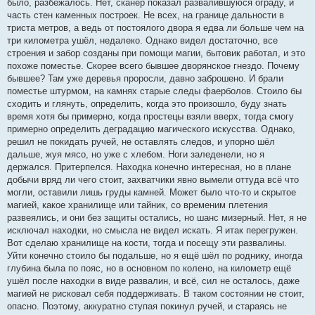
было, разбежалось. Нет, сканер показал развалившуюся ограду, и
часть стен каменных построек. Не всех, на границе дальности в
триста метров, а ведь от постоялого двора я едва ли больше чем на
три километра ушёл, недалеко. Однако видел достаточно, все
строения и забор созданы при помощи магии, бытовик работал, и это
похоже поместье. Скорее всего бывшее дворянское гнездо. Почему
бывшее? Там уже деревья проросли, давно заброшено. И брали
поместье штурмом, на камнях старые следы фаерболов. Стоило бы
сходить и глянуть, определить, когда это произошло, буду знать
время хотя бы примерно, когда простецы взяли вверх, тогда смогу
примерно определить деградацию магического искусства. Однако,
решил не покидать ручей, не оставлять следов, и упорно шёл
дальше, жуя мясо, но уже с хлебом. Ноги заледенели, но я
держался. Притерпелся. Находка конечно интересная, но в плане
добычи вряд ли чего стоит, захватчики явно вымели оттуда всё что
могли, оставили лишь груды камней. Может было что-то и скрытое
магией, какое хранилище или тайник, со временим плетения
развеялись, и они без защиты остались, но шанс мизерный. Нет, я не
исключал находки, но смысла не видел искать. Я итак перегружен.
Вот сделаю хранилище на кости, тогда и посещу эти развалины.
Уйти конечно стоило бы подальше, но я ещё шёл по роднику, иногда
глубина была по пояс, но в основном по колено, на километр ещё
ушёл после находки в виде развалин, и всё, сил не осталось, даже
магией не рисковал себя поддерживать. В таком состоянии не стоит,
опасно. Поэтому, аккуратно ступая покинул ручей, и стараясь не