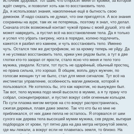
источник здоровья. Тот шанс что отбросит меня от кромки, за которой
ждёт смерть, и позволит хоть как-то восстановить тело.
Да, я использовал знания, накопленные ещё в бытность свою
демоном. И надо сказать не думал, что они пригодятся. А все знания
сохранены на ауре, там их не потеряешь, поэтому я знал, что делал.
Сначала отсёк возможный контакт чужой праны с моей душой, это ей
может навредить, а пустил всё на восстановление тела. Да я только
и успел что убрать гангрену, нога в порядке, колено подлечить,
кажется я разбил его камнем, и чуть восстановить тело. Именно
чуть. Остался тем же дистрофиком, но за кромку теперь не уйду. Да
я не успевал восстановить тело, крики уже рядом были, а тут в две
глотки кто-то заорал от ярости, стало ясно что меня и тело того
мужика, увидели. Кстати, тот пусть не одарённый, обычный простец,
но прана сильна, это хорошо. В общем, вопль двух мужчин, по
голосам женщин тут не было, стал для меня сигналом. Тут всё на
инстинктах управление, особенность магии демонов, которой я
пользовался. Не хотелось бы, это как наркотик, но вынужден был.
Так вот, тело мужика подо мной высохло в мумию, а я ту прану что
собрал, сконцентрировал, и пустил вокруг себя огненным кольцом.
По сути плазма мигом метров на сто вокруг распространилась,
сжигая деревья, плавя даже землю. Так что кто бы ко мне не
приближался, от них даже пепла не осталось. Я оторвался от шеи
сухого как дерева тела высохшей мумии мужика, сев рядом, вытирая
подбородок от крови, тут пятно два на два метра нетронутой земли,
где мы лежали, а вокруг если не плавилась земля, то близко. На