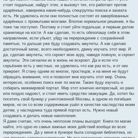
стоит подальше, найдут этих, и вызовут тех, кто работает против
одарённых, наверняка какие-нибудь спецгруппы поиска и захвата
есть. Не удивлюсь если они полностью состоят из завербованных
одарённых с промытыми мозгами. Вполне нормальное решение, я бы
тоже так поступил. Поэтому и стоит уйти подальше, и первым делом
хранилище на кости. А как сделаю, то есть обезопашу себя в этом
направлении, если убьют, уйду на перерождение с сохранённой
памятью, то дальше уже буду создавать амулеты. А как сделаю
достаточный запас, всего необходимого, двину изучать этот мир. И
да, сделаю амулеты, что скроют мою ауру, наведя ложную, и скроют
амулеты. Эти сигналки их в жизнь не вскроют. Да и если что
серьёзнее есть у местных, не удивлюсь что как раз есть, и от них
прикроет. Я стану одним из многих, простецов, и на меня не будут
обращать внимания, что и позволит мне изучить этот мир. Очень
интересно, особенно поиск книг по магии. Также буду изучать и
собирать межмировой портал. Мир этот конечно интересный, но рано
или поздно надоест, и стоит иметь средство эвакуации. Да, хотел бы
посетить свой бункер у уничтоженной Москвы, в одном из погибших
миров, но он со всем содержимым ушёл в качестве наследства моим
детям, у наследника туда прямой портал есть. Нужно новый
создавать и делать новые накопления.
Я даже считаю, что очень неплохие планы выходят. Книги по магии
найти, это одно из самых важных моих действий вообще во всех
перерождениях. Да у меня в бункере была солидная библиотека, но
нет пределу совершенствования. Не все магические специальности у