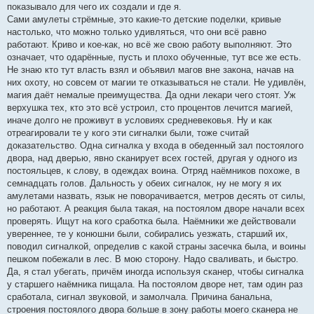
показывало для чего их создали и где я.
Сами амулеты стрёмные, это какие-то детские поделки, кривые
настолько, что можно только удивляться, что они всё равно
работают. Криво и кое-как, но всё же свою работу выполняют. Это
означает, что одарённые, пусть и плохо обученные, тут все же есть.
Не знаю кто тут власть взял и объявил магов вне закона, начав на
них охоту, но совсем от магии те отказываться не стали. Не удивлён,
магия даёт немалые преимущества. Да одни лекари чего стоят. Уж
верхушка тех, кто это всё устроил, сто процентов лечится магией,
иначе долго не проживут в условиях средневековья. Ну и как
отреагировали те у кого эти сигналки были, тоже считай
доказательство. Одна сигналка у входа в обеденный зал постоялого
двора, над дверью, явно сканирует всех гостей, другая у одного из
постояльцев, к слову, в одеждах воина. Отряд наёмников похоже, в
семнадцать голов. Дальность у обеих сигналок, ну не могу я их
амулетами назвать, язык не поворачивается, метров десять от силы,
но работают. А реакция была такая, на постоялом дворе начали всех
проверять. Ищут на кого сработка была. Наёмники же действовали
увереннее, те у конюшни были, собирались уезжать, старший их,
поводил сигналкой, определив с какой страны засечка была, и воины
пешком побежали в лес. В мою сторону. Надо сваливать, и быстро.
Да, я стал убегать, причём иногда используя сканер, чтобы сигналка
у старшего наёмника пищала. На постоялом дворе нет, там один раз
сработала, сигнал звуковой, и замолчала. Причина банальна,
строения постоялого двора больше в зону работы моего сканера не