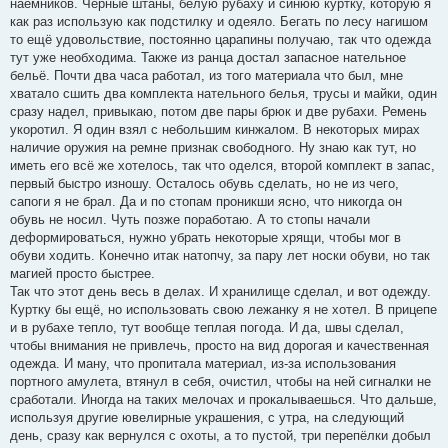
наёмников. Чёрные штаны, белую рубаху и синюю куртку, которую я
как раз использую как подстилку и одеяло. Бегать по лесу нагишом
то ещё удовольствие, постоянно царапины получаю, так что одежда
тут уже необходима. Также из ранца достал запасное нательное
бельё. Почти два часа работал, из того материала что был, мне
хватало сшить два комплекта нательного белья, трусы и майки, один
сразу надел, привыкаю, потом две пары брюк и две рубахи. Ремень
укоротил. Я один взял с небольшим кинжалом. В некоторых мирах
наличие оружия на ремне признак свободного. Ну знаю как тут, но
иметь его всё же хотелось, так что оделся, второй комплект в запас,
первый быстро изношу. Осталось обувь сделать, но не из чего,
сапоги я не брал. Да и по стопам проникши ясно, что никогда он
обувь не носил. Чуть позже поработаю. А то стопы начали
деформироваться, нужно убрать некоторые хрящи, чтобы мог в
обуви ходить. Конечно итак натопчу, за пару лет носки обуви, но так
магией просто быстрее.
Так что этот день весь в делах. И хранилище сделал, и вот одежду.
Куртку бы ещё, но использовать свою лежанку я не хотел. В прицепе
и в рубахе тепло, тут вообще теплая погода. И да, швы сделал,
чтобы внимания не привлечь, просто на вид дорогая и качественная
одежда. И ману, что пропитала материал, из-за использования
портного амулета, втянул в себя, очистил, чтобы на ней сигналки не
сработали. Иногда на таких мелочах и прокалываешься. Что дальше,
используя другие ювелирные украшения, с утра, на следующий
день, сразу как вернулся с охоты, а то пустой, три перепёлки добыл