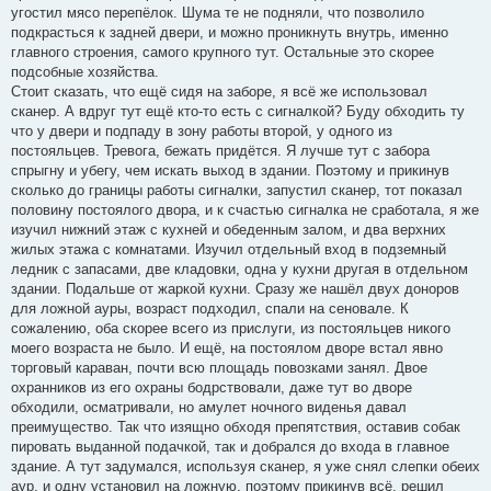
угостил мясо перепёлок. Шума те не подняли, что позволило
подкрасться к задней двери, и можно проникнуть внутрь, именно
главного строения, самого крупного тут. Остальные это скорее
подсобные хозяйства.
Стоит сказать, что ещё сидя на заборе, я всё же использовал
сканер. А вдруг тут ещё кто-то есть с сигналкой? Буду обходить ту
что у двери и подпаду в зону работы второй, у одного из
постояльцев. Тревога, бежать придётся. Я лучше тут с забора
спрыгну и убегу, чем искать выход в здании. Поэтому и прикинув
сколько до границы работы сигналки, запустил сканер, тот показал
половину постоялого двора, и к счастью сигналка не сработала, я же
изучил нижний этаж с кухней и обеденным залом, и два верхних
жилых этажа с комнатами. Изучил отдельный вход в подземный
ледник с запасами, две кладовки, одна у кухни другая в отдельном
здании. Подальше от жаркой кухни. Сразу же нашёл двух доноров
для ложной ауры, возраст подходил, спали на сеновале. К
сожалению, оба скорее всего из прислуги, из постояльцев никого
моего возраста не было. И ещё, на постоялом дворе встал явно
торговый караван, почти всю площадь повозками занял. Двое
охранников из его охраны бодрствовали, даже тут во дворе
обходили, осматривали, но амулет ночного виденья давал
преимущество. Так что изящно обходя препятствия, оставив собак
пировать выданной подачкой, так и добрался до входа в главное
здание. А тут задумался, используя сканер, я уже снял слепки обеих
аур, и одну установил на ложную, поэтому прикинув всё, решил