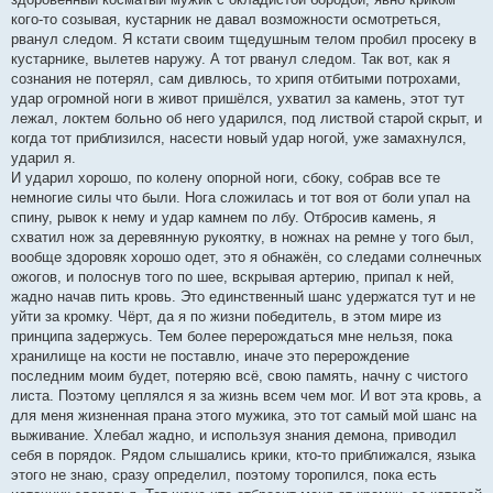
кого-то созывая, кустарник не давал возможности осмотреться,
рванул следом. Я кстати своим тщедушным телом пробил просеку в
кустарнике, вылетев наружу. А тот рванул следом. Так вот, как я
сознания не потерял, сам дивлюсь, то хрипя отбитыми потрохами,
удар огромной ноги в живот пришёлся, ухватил за камень, этот тут
лежал, локтем больно об него ударился, под листвой старой скрыт, и
когда тот приблизился, насести новый удар ногой, уже замахнулся,
ударил я.
И ударил хорошо, по колену опорной ноги, сбоку, собрав все те
немногие силы что были. Нога сложилась и тот воя от боли упал на
спину, рывок к нему и удар камнем по лбу. Отбросив камень, я
схватил нож за деревянную рукоятку, в ножнах на ремне у того был,
вообще здоровяк хорошо одет, это я обнажён, со следами солнечных
ожогов, и полоснув того по шее, вскрывая артерию, припал к ней,
жадно начав пить кровь. Это единственный шанс удержатся тут и не
уйти за кромку. Чёрт, да я по жизни победитель, в этом мире из
принципа задержусь. Тем более перерождаться мне нельзя, пока
хранилище на кости не поставлю, иначе это перерождение
последним моим будет, потеряю всё, свою память, начну с чистого
листа. Поэтому цеплялся я за жизнь всем чем мог. И вот эта кровь, а
для меня жизненная прана этого мужика, это тот самый мой шанс на
выживание. Хлебал жадно, и используя знания демона, приводил
себя в порядок. Рядом слышались крики, кто-то приближался, языка
этого не знаю, сразу определил, поэтому торопился, пока есть