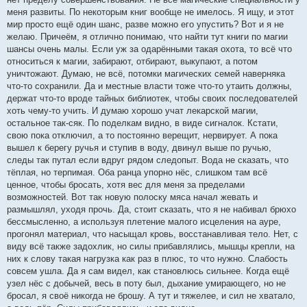
меня развиты. По некоторым книг вообще не имелось. Я ищу, и этот
мир просто ещё один шанс, разве можно его упустить? Вот и я не
желаю. Причеём, я отлично понимаю, что найти тут книги по магии
шансы очень малы. Если уж за одарёнными такая охота, то всё что
относиться к магии, забирают, отбирают, выкупают, а потом
уничтожают. Думаю, не всё, потомки магических семей наверняка
что-то сохранили. Да и местные власти тоже что-то утаить должны,
держат что-то вроде тайных библиотек, чтобы своих последователей
хоть чему-то учить. И думаю хорошо учат лекарской магии,
остальное так-сяк. По поделкам видно, в виде сигналок. Кстати,
свою пока отключил, а то постоянно верещит, нервирует. А пока
вышел к берегу ручья и ступив в воду, двинул выше по ручью,
следы так путал если вдруг рядом следопыт. Вода не сказать, что
тёплая, но терпимая. Оба ранца упорно нёс, слишком там всё
ценное, чтобы бросать, хотя вес для меня за пределами
возможностей. Вот так новую полоску мяса начал жевать и
размышлял, уходя прочь. Да, стоит сказать, что я не набивал брюхо
бессмысленно, а используя плетение малого исцеления на ауре,
прогонял материал, что насыщал кровь, восстанавливая тело. Нет, с
виду всё также задохлик, но силы прибавлялись, мышцы крепли, на
них к слову такая нагрузка как раз в плюс, то что нужно. Слабость
совсем ушла. Да я сам видел, как становлюсь сильнее. Когда ещё
узел нёс с добычей, весь в поту был, дыхание умирающего, но не
бросал, я своё никогда не брошу. А тут и тяжелее, и сил не хватало,