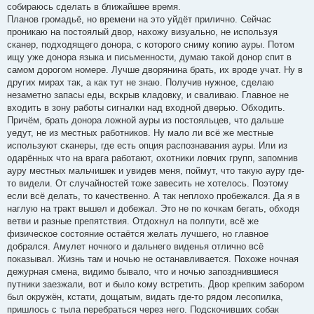
собираюсь сделать в ближайшее время.
Планов громадьё, но времени на это уйдёт прилично. Сейчас
проникаю на постоялый двор, нахожу визуально, не используя
сканер, подходящего донора, с которого сниму копию ауры. Потом
ищу уже донора языка и письменности, думаю такой донор спит в
самом дорогом номере. Лучше дворянина брать, их вроде учат. Ну в
других мирах так, а как тут не знаю. Получив нужное, сделаю
незаметно запасы еды, вскрыв кладовку, и сваливаю. Главное не
входить в зону работы сигналки над входной дверью. Обходить.
Причём, брать донора ложной ауры из постояльцев, что дальше
уедут, не из местных работников. Ну мало ли всё же местные
используют сканеры, где есть опция распознавания ауры. Или из
одарённых что на врага работают, охотники ловчих групп, запомнив
ауру местных мальчишек и увидев меня, поймут, что такую ауру где-
то видели. От случайностей тоже завесить не хотелось. Поэтому
если всё делать, то качественно. А так неплохо пробежался. Да я в
наглую на тракт вышел и добежал. Это не по кочкам бегать, обходя
ветви и разные препятствия. Отдохнул на полпути, всё же
физическое состояние остаётся желать лучшего, но главное
добрался. Амулет ночного и дальнего виденья отлично всё
показывал. Жизнь там и ночью не останавливается. Похоже ночная
дежурная смена, видимо бывало, что и ночью запозднившиеся
путники заезжали, вот и было кому встретить. Двор крепким забором
был окружён, кстати, дощатым, видать где-то рядом лесопилка,
пришлось с тыла перебраться через него. Подскочивших собак