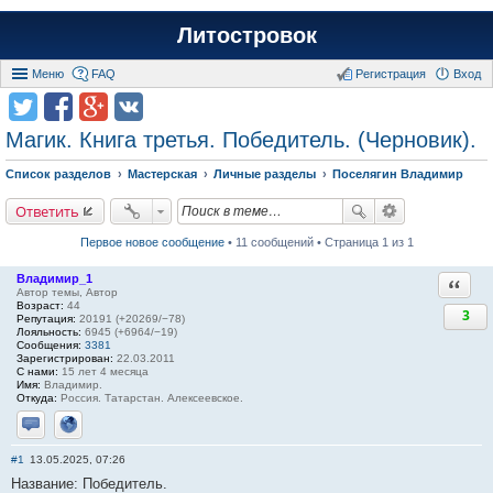
Литостровок
Меню
FAQ
Регистрация
Вход
Магик. Книга третья. Победитель. (Черновик).
Список разделов
Мастерская
Личные разделы
Поселягин Владимир
Ответить
Первое новое сообщение
• 11 сообщений • Страница 1 из 1
Владимир_1
Ответи
Автор темы, Автор
Возраст:
44
3
Репутация:
20191 (+20269/−78)
Лояльность:
6945 (+6964/−19)
Сообщения:
3381
Зарегистрирован:
22.03.2011
С нами:
15 лет 4 месяца
Имя:
Владимир.
Откуда:
Россия. Татарстан. Алексеевское.
Отправить личное сообщение
Сайт
#1
13.05.2025, 07:26
Название: Победитель.