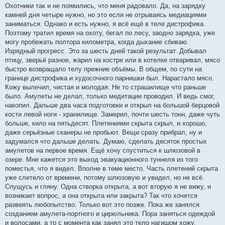
Охотники так и не появились, что меня радовало. Да, на зарядку
камней дня четыре нужно, но это если не отрываясь медиациями
заниматься. Однако и есть нужно, я всё ещё в теле дистрофика.
Поэтому тратил время на охоту, бегал по лесу, заодно зарядка, уже
могу пробежать полтора километра, когда дыхание сбиваю.
Изрядный прогресс. Это за шесть дней такой результат. Добывал
птицу, зверьё разное, жарил на костре или в котелке отваривал, мясо
быстро возвращало телу прежние объёмы. В общем, по сути на
границе дистрофика и худосочного парнишки был. Нарастало мясо.
Кожу вылечил, чистая и молодая. Не то страшилище что раньше
было. Амулеты не делал, только медитации проводил. И ведь смог,
накопил. Дальше два часа подготовки и открыл на большой берцовой
кости левой ноги - хранилище. Замерил, почти шесть тонн, даже чуть
больше, кило на пятьдесят. Плетениями скрыта скрыл, и хорошо,
даже серьёзные сканеры не пробьют. Вещи сразу прибрал, ну и
задумался что дальше делать. Думаю, сделать десяток простых
амулетов на первое время. Ещё хочу спуститься к шлюзовой в
озере. Мне кажется это выход эвакуационного туннеля из того
поместья, что я видел. Вполне в теме место. Часть плетений скрыта
уже слетело от времени, потому шлюзовую и увидел, но не всё.
Спущусь и гляну. Одна створка открыта, а вот вторую я не вижу, и
возникает вопрос, а она открыта или закрыта? Так что хочется
развеять любопытство. Только вот это позже. Пока же занялся
созданием амулета-портного и цирюльника. Пора заняться одеждой
и волосами, а то с момента как занял это тело нагишом хожу.