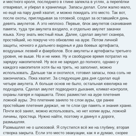
и местного кроля, последнего в глине запекла в углях, а перепёлки
отваривал, и убирал в хранилище. Запасы делал. Соли жалко мало,
но ещё на пару дней хватит, и можно покидать это место. Так вот,
после охоты, приглядывая за готовкой, создал за оставшийся день
девять амулетов. А это неплохо. Первые, блок амулетов скачивания
памяти, туда три амулета входило, и отдельно амулет закачки
языка. Хочу знать местный язык. Далее, сделал амулет сканера,
простейший, но покруче что обновляю на ауре. Потом личной
защиты, ночного и дальнего виденья и два боевых артефакта,
воздушных лезвий и фаерболов. Все амулеты и артефакты третьего
уровня, не выше. Но и не ниже. Ну и свободное время потратил на
зарядку накопителей. Ну все не зарядил до полного, однако у
каждого накопителя хотя бы на треть, но заполнил, можно
использовать. Дальше так и охотился, готовил запасы, пока соль не
закончилась. Пока хватит. За следующие два дня сделал ещё
четыре амулета. А больше основ не было, остальная ювелирка не
подходила. Сделал амулет подводного дыхания, климат-контроля,
охраны лагеря и парашюта. Плюс разместил на ауре плетения
ложной ауры. Это плетение заняло те слои ауры, где ранее
простейшие плетения держал, не те слои где память и знания храню.
Почти всё занял, можно использовать, но нет копии ауры, ложной
личины, простеца. Нужно найти, поэтому и двинул к дороге,
размышляя.
Размышлял не о шлюзовой. Я спустился всё же на глубину, вторая
створка закрыта. Если это место эвакуации, как я и думаю, скорее