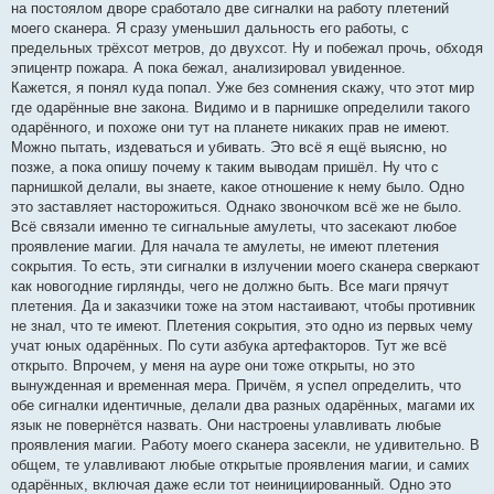
на постоялом дворе сработало две сигналки на работу плетений
моего сканера. Я сразу уменьшил дальность его работы, с
предельных трёхсот метров, до двухсот. Ну и побежал прочь, обходя
эпицентр пожара. А пока бежал, анализировал увиденное.
Кажется, я понял куда попал. Уже без сомнения скажу, что этот мир
где одарённые вне закона. Видимо и в парнишке определили такого
одарённого, и похоже они тут на планете никаких прав не имеют.
Можно пытать, издеваться и убивать. Это всё я ещё выясню, но
позже, а пока опишу почему к таким выводам пришёл. Ну что с
парнишкой делали, вы знаете, какое отношение к нему было. Одно
это заставляет насторожиться. Однако звоночком всё же не было.
Всё связали именно те сигнальные амулеты, что засекают любое
проявление магии. Для начала те амулеты, не имеют плетения
сокрытия. То есть, эти сигналки в излучении моего сканера сверкают
как новогодние гирлянды, чего не должно быть. Все маги прячут
плетения. Да и заказчики тоже на этом настаивают, чтобы противник
не знал, что те имеют. Плетения сокрытия, это одно из первых чему
учат юных одарённых. По сути азбука артефакторов. Тут же всё
открыто. Впрочем, у меня на ауре они тоже открыты, но это
вынужденная и временная мера. Причём, я успел определить, что
обе сигналки идентичные, делали два разных одарённых, магами их
язык не повернётся назвать. Они настроены улавливать любые
проявления магии. Работу моего сканера засекли, не удивительно. В
общем, те улавливают любые открытые проявления магии, и самих
одарённых, включая даже если тот неинициированный. Одно это