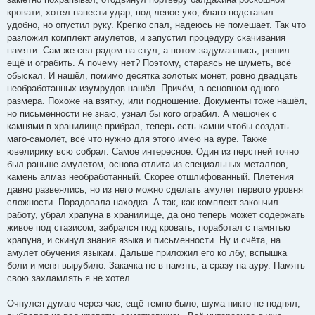
кровати, хотел нанести удар, под левое ухо, благо подставил
удобно, но опустил руку. Крепко спал, надеюсь не помешает. Так что
разложил комплект амулетов, и запустил процедуру скачивания
памяти. Сам же сел радом на стул, а потом задумавшись, решил
ещё и ограбить. А почему нет? Поэтому, стараясь не шуметь, всё
обыскал. И нашёл, помимо десятка золотых монет, ровно двадцать
необработанных изумрудов нашёл. Причём, в основном одного
размера. Похоже на взятку, или подношение. Документы тоже нашёл,
но письменности не знаю, узнал бы кого ограбил. А мешочек с
камнями в хранилище прибрал, теперь есть камни чтобы создать
маго-самолёт, всё что нужно для этого имею на ауре. Также
ювелирику всю собрал. Самое интересное. Один из перстней точно
был раньше амулетом, основа отлита из специальных металлов,
камень алмаз необработанный. Скорее отшлифованный. Плетения
давно развеялись, но из него можно сделать амулет первого уровня
сложности. Порадовала находка. А так, как комплект закончил
работу, убрал храпуна в хранилище, да оно теперь может содержать
живое под стазисом, забрался под кровать, поработал с памятью
храпуна, и скинул знания языка и письменности. Ну и счёта, на
амулет обучения языкам. Дальше приложил его ко лбу, вспышка
боли и меня вырубило. Закачка не в память, а сразу на ауру. Память
свою захламлять я не хотел.
Очнулся думаю через час, ещё темно было, шума никто не поднял,