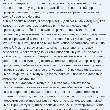
начать с ледника. Если тревога поднимется, а я уверен, что могу
танцевать чечётку рядом с сигналкой, плетения ложной ауры
прикроет, но мало ли что, и лучше заранее набрать припасов на
случай срочного бегства.
Кивнув своим мыслям, я развернулся и двинул было к леднику, как
замер. Пятеро псов выстроились в линеечку передо мной,
преграждая путь. Те не гавкали, не рычали, привыкли, что на
постоялом дворе множество новичков, отучили, но и на охрану тоже
натренировали. И было ясно, что от своей службы те получали всё
что могли выжать, вот и со мной тоже использовали свои шансы по
полной. Мысленно ругаясь, положив на крыльцо пять тушек
перепёлок, и пока те жадно их ели, ополовинив уже мои запасы, я
добрался до ледника. Ожидаемо заперт на навесной замок. Ничего,
убрал его в хранилище, достал и положил рядом, и открыв дверь,
придержал, чтобы не скрипнули петли, ступил на нижние ступени и
прикрыв дверь, стал быстро с спускаться. Внизу ещё одна дверь
была. Закрыта на обычную щеколду, открыл и прошёл в довольно
холодное помещение.
- Отлично, - довольно кивнул я, с интересом осматриваясь.
На стеллажах лежало немало разного, перебирать потом буду, а
пока быстро всё прибрал в хранилище, включая две половинки
говяжьей туши. Видимо закололи для каравана, потому как у одной
половинки отсутствовала задняя часть, уже использовали. Также
были куриные тушки, плюс сосиски и колбасы, на территории была
коптильня, и видимо повар умел делать колбаски. Молодец. А