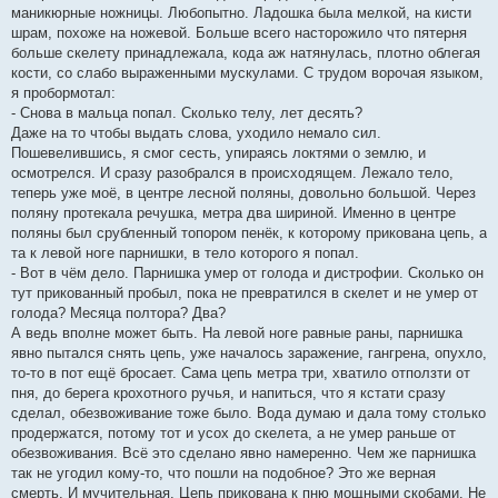
маникюрные ножницы. Любопытно. Ладошка была мелкой, на кисти
шрам, похоже на ножевой. Больше всего насторожило что пятерня
больше скелету принадлежала, кода аж натянулась, плотно облегая
кости, со слабо выраженными мускулами. С трудом ворочая языком,
я пробормотал:
- Снова в мальца попал. Сколько телу, лет десять?
Даже на то чтобы выдать слова, уходило немало сил.
Пошевелившись, я смог сесть, упираясь локтями о землю, и
осмотрелся. И сразу разобрался в происходящем. Лежало тело,
теперь уже моё, в центре лесной поляны, довольно большой. Через
поляну протекала речушка, метра два шириной. Именно в центре
поляны был срубленный топором пенёк, к которому прикована цепь, а
та к левой ноге парнишки, в тело которого я попал.
- Вот в чём дело. Парнишка умер от голода и дистрофии. Сколько он
тут прикованный пробыл, пока не превратился в скелет и не умер от
голода? Месяца полтора? Два?
А ведь вполне может быть. На левой ноге равные раны, парнишка
явно пытался снять цепь, уже началось заражение, гангрена, опухло,
то-то в пот ещё бросает. Сама цепь метра три, хватило отползти от
пня, до берега крохотного ручья, и напиться, что я кстати сразу
сделал, обезвоживание тоже было. Вода думаю и дала тому столько
продержатся, потому тот и усох до скелета, а не умер раньше от
обезвоживания. Всё это сделано явно намеренно. Чем же парнишка
так не угодил кому-то, что пошли на подобное? Это же верная
смерть. И мучительная. Цепь прикована к пню мощными скобами. Не