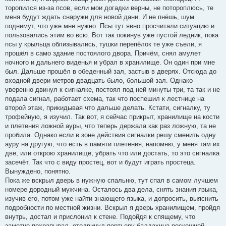
торопился из-за псов, если мои догадки верны, не потороплюсь, те
меня будут ждать снаружи для новой дани. И не пнёшь, шум
поднимут, что уже мне нужно. Псы тут явно просчитали ситуацию и
пользовались этим во всю. Вот так покинув уже пустой ледник, пока
псы у крыльца облизывались, тушки перепёлок те уже съели, я
прошёл в само здание постоялого двора. Причём, снял амулет
ночного и дальнего виденья и убрал в хранилище. Он один при мне
был. Дальше прошёл в обеденный зал, застыв в дверях. Отсюда до
входной двери метров двадцать было, большой зал. Однако
уверенно двинул к сигналке, постоял под ней минуты три, та так и не
подала сигнал, работает схема, так что поспешил к лестнице на
второй этаж, прикидывая что дальше делать. Кстати, сигналку, ту
трофейную, я изучил. Так вот, я сейчас прикрыт, хранилище на кости
и плетения ложной ауры, что теперь держала как раз ложную, та не
пробила. Однако если в зоне действия сигналки решу сменить одну
ауру на другую, что есть в памяти плетения, напомню, у меня там их
две, или открою хранилище, убрать что или достать, то это сигналка
засечёт. Так что с виду простец, вот и будут играть простеца.
Вынуждено, понятно.
Пока же вскрыл дверь в нужную спальню, тут спал в самом лучшем
номере дородный мужчина. Осталось два дела, снять знания языка,
изучив его, потом уже найти знающего языка, и допросить, выяснить
подробности по местной жизни. Вскрыл я дверь хранилищем, пройдя
внутрь, достал и прислонил к стене. Подойдя к спящему, что
заметно похрапывал, отодвинул портьеру балдахина роскошной