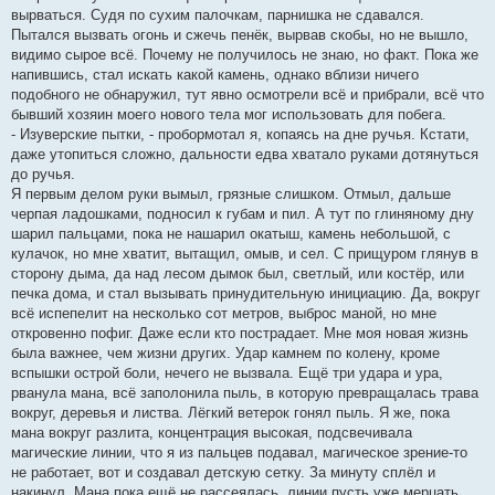
вырваться. Судя по сухим палочкам, парнишка не сдавался.
Пытался вызвать огонь и сжечь пенёк, вырвав скобы, но не вышло,
видимо сырое всё. Почему не получилось не знаю, но факт. Пока же
напившись, стал искать какой камень, однако вблизи ничего
подобного не обнаружил, тут явно осмотрели всё и прибрали, всё что
бывший хозяин моего нового тела мог использовать для побега.
- Изуверские пытки, - пробормотал я, копаясь на дне ручья. Кстати,
даже утопиться сложно, дальности едва хватало руками дотянуться
до ручья.
Я первым делом руки вымыл, грязные слишком. Отмыл, дальше
черпая ладошками, подносил к губам и пил. А тут по глиняному дну
шарил пальцами, пока не нашарил окатыш, камень небольшой, с
кулачок, но мне хватит, вытащил, омыв, и сел. С прищуром глянув в
сторону дыма, да над лесом дымок был, светлый, или костёр, или
печка дома, и стал вызывать принудительную инициацию. Да, вокруг
всё испепелит на несколько сот метров, выброс маной, но мне
откровенно пофиг. Даже если кто пострадает. Мне моя новая жизнь
была важнее, чем жизни других. Удар камнем по колену, кроме
вспышки острой боли, нечего не вызвала. Ещё три удара и ура,
рванула мана, всё заполонила пыль, в которую превращалась трава
вокруг, деревья и листва. Лёгкий ветерок гонял пыль. Я же, пока
мана вокруг разлита, концентрация высокая, подсвечивала
магические линии, что я из пальцев подавал, магическое зрение-то
не работает, вот и создавал детскую сетку. За минуту сплёл и
накинул. Мана пока ещё не рассеялась, линии пусть уже мерцать