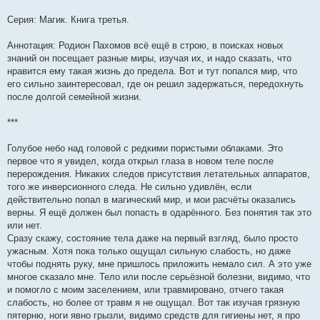
Серия: Магик. Книга третья.
Аннотация: Родион Пахомов всё ещё в строю, в поисках новых
знаний он посещает разные миры, изучая их, и надо сказать, что
нравится ему такая жизнь до предела. Вот и тут попался мир, что
его сильно заинтересовал, где он решил задержаться, передохнуть
после долгой семейной жизни.
***
Голубое небо над головой с редкими пористыми облаками. Это
первое что я увидел, когда открыл глаза в новом теле после
перерождения. Никаких следов присутствия летательных аппаратов,
того же инверсионного следа. Не сильно удивлён, если
действительно попал в магический мир, и мои расчёты оказались
верны. Я ещё должен был попасть в одарённого. Без понятия так это
или нет.
Сразу скажу, состояние тела даже на первый взгляд, было просто
ужасным. Хотя пока только ощущал сильную слабость, но даже
чтобы поднять руку, мне пришлось приложить немало сил. А это уже
многое сказало мне. Тело или после серьёзной болезни, видимо, что
и помогло с моим заселением, или травмировано, отчего такая
слабость, но более от травм я не ощущал. Вот так изучая грязную
пятерню, ноги явно грызли, видимо средств для гигиены нет, я про