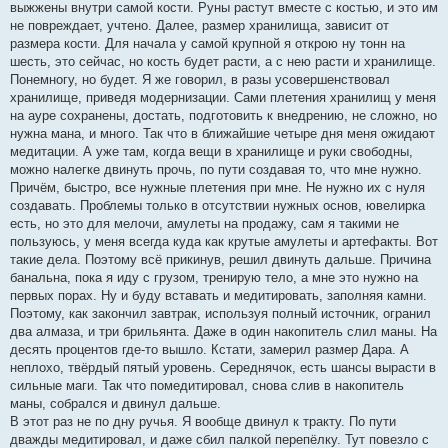
выжжены внутри самой кости. Руны растут вместе с костью, и это им
не повреждает, учтено. Далее, размер хранилища, зависит от
размера кости. Для начала у самой крупной я открою ну тонн на
шесть, это сейчас, но кость будет расти, а с нею расти и хранилище.
Понемногу, но будет. Я же говорил, в разы усовершенствовал
хранилище, приведя модернизации. Сами плетения хранилищ у меня
на ауре сохранены, достать, подготовить к внедрению, не сложно, но
нужна мана, и много. Так что в ближайшие четыре дня меня ожидают
медитации. А уже там, когда вещи в хранилище и руки свободны,
можно налегке двинуть прочь, по пути создавая то, что мне нужно.
Причём, быстро, все нужные плетения при мне. Не нужно их с нуля
создавать. Проблемы только в отсутствии нужных основ, ювелирка
есть, но это для мелочи, амулеты на продажу, сам я такими не
пользуюсь, у меня всегда куда как крутые амулеты и артефакты. Вот
такие дела. Поэтому всё прикинув, решил двинуть дальше. Причина
банальна, пока я иду с грузом, тренирую тело, а мне это нужно на
первых порах. Ну и буду вставать и медитировать, заполняя камни.
Поэтому, как закончил завтрак, используя полный источник, огранил
два алмаза, и три брильянта. Даже в один накопитель слил маны. На
десять процентов где-то вышло. Кстати, замерил размер Дара. А
неплохо, твёрдый пятый уровень. Середнячок, есть шансы вырасти в
сильные маги. Так что помедитировал, снова слив в накопитель
маны, собрался и двинул дальше.
В этот раз не по дну ручья. Я вообще двинул к тракту. По пути
дважды медитировал, и даже сбил палкой перепёлку. Тут повезло с