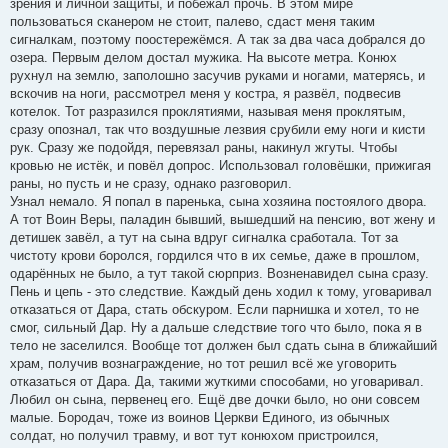
зрения и личной защиты, и побежал прочь. В этом мире
пользоваться сканером не стоит, палево, сдаст меня таким
сигналкам, поэтому поостережёмся. А так за два часа добрался до
озера. Первым делом достал мужика. На высоте метра. Конюх
рухнул на землю, заполошно засучив руками и ногами, матерясь, и
вскочив на ноги, рассмотрел меня у костра, я развёл, подвесив
котелок. Тот разразился проклятиями, называя меня проклятым,
сразу опознал, так что воздушные лезвия срубили ему ноги и кисти
рук. Сразу же подойдя, перевязал раны, накинул жгуты. Чтобы
кровью не истёк, и повёл допрос. Использовал головёшки, прижигая
раны, но пусть и не сразу, однако разговорил.
Узнал немало. Я попал в паренька, сына хозяина постоялого двора.
А тот Воин Веры, паладин бывший, вышедший на пенсию, вот жену и
детишек завёл, а тут на сына вдруг сигналка сработала. Тот за
чистоту крови боролся, гордился что в их семье, даже в прошлом,
одарённых не было, а тут такой сюрприз. Возненавидел сына сразу.
Пень и цепь - это следствие. Каждый день ходил к тому, уговаривал
отказаться от Дара, стать обскуром. Если парнишка и хотел, то не
смог, сильный Дар. Ну а дальше следствие того что было, пока я в
тело не заселился. Вообще тот должен был сдать сына в ближайший
храм, получив вознаграждение, но тот решил всё же уговорить
отказаться от Дара. Да, такими жуткими способами, но уговаривал.
Любил он сына, первенец его. Ещё две дочки было, но они совсем
малые. Бородач, тоже из воинов Церкви Единого, из обычных
солдат, но получил травму, и вот тут конюхом пристроился,