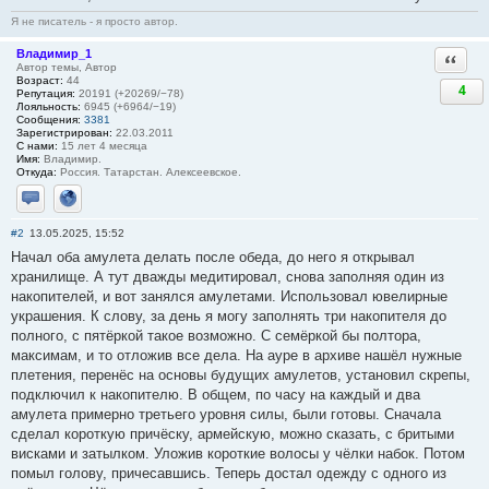
Я не писатель - я просто автор.
Владимир_1
Ответи
Автор темы, Автор
Возраст:
44
4
Репутация:
20191 (+20269/−78)
Лояльность:
6945 (+6964/−19)
Сообщения:
3381
Зарегистрирован:
22.03.2011
С нами:
15 лет 4 месяца
Имя:
Владимир.
Откуда:
Россия. Татарстан. Алексеевское.
Отправить личное сообщение
Сайт
#2
13.05.2025, 15:52
Начал оба амулета делать после обеда, до него я открывал
хранилище. А тут дважды медитировал, снова заполняя один из
накопителей, и вот занялся амулетами. Использовал ювелирные
украшения. К слову, за день я могу заполнять три накопителя до
полного, с пятёркой такое возможно. С семёркой бы полтора,
максимам, и то отложив все дела. На ауре в архиве нашёл нужные
плетения, перенёс на основы будущих амулетов, установил скрепы,
подключил к накопителю. В общем, по часу на каждый и два
амулета примерно третьего уровня силы, были готовы. Сначала
сделал короткую причёску, армейскую, можно сказать, с бритыми
висками и затылком. Уложив короткие волосы у чёлки набок. Потом
помыл голову, причесавшись. Теперь достал одежду с одного из