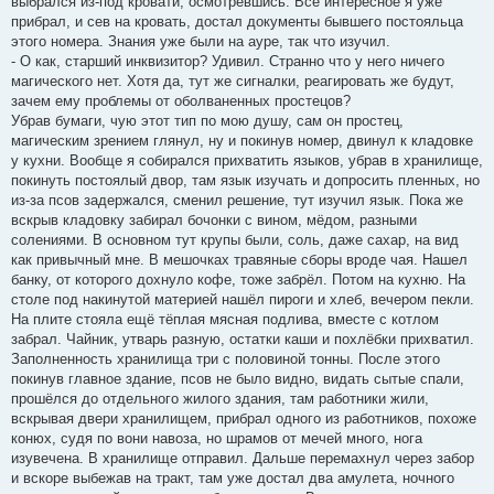
выбрался из-под кровати, осмотревшись. Всё интересное я уже
прибрал, и сев на кровать, достал документы бывшего постояльца
этого номера. Знания уже были на ауре, так что изучил.
- О как, старший инквизитор? Удивил. Странно что у него ничего
магического нет. Хотя да, тут же сигналки, реагировать же будут,
зачем ему проблемы от оболваненных простецов?
Убрав бумаги, чую этот тип по мою душу, сам он простец,
магическим зрением глянул, ну и покинув номер, двинул к кладовке
у кухни. Вообще я собирался прихватить языков, убрав в хранилище,
покинуть постоялый двор, там язык изучать и допросить пленных, но
из-за псов задержался, сменил решение, тут изучил язык. Пока же
вскрыв кладовку забирал бочонки с вином, мёдом, разными
солениями. В основном тут крупы были, соль, даже сахар, на вид
как привычный мне. В мешочках травяные сборы вроде чая. Нашел
банку, от которого дохнуло кофе, тоже забрёл. Потом на кухню. На
столе под накинутой материей нашёл пироги и хлеб, вечером пекли.
На плите стояла ещё тёплая мясная подлива, вместе с котлом
забрал. Чайник, утварь разную, остатки каши и похлёбки прихватил.
Заполненность хранилища три с половиной тонны. После этого
покинув главное здание, псов не было видно, видать сытые спали,
прошёлся до отдельного жилого здания, там работники жили,
вскрывая двери хранилищем, прибрал одного из работников, похоже
конюх, судя по вони навоза, но шрамов от мечей много, нога
изувечена. В хранилище отправил. Дальше перемахнул через забор
и вскоре выбежав на тракт, там уже достал два амулета, ночного