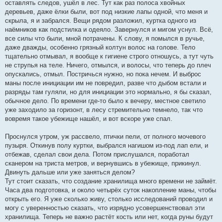
оставлять следов, ушёл в лес. Тут как раз полоса хвойных
деревьев, даже ёлки были, вот под низкие лапы одной, что меня и
скрыла, я и забрался. Вещи рядом разложил, куртка одного из
наёмников как подстилка и одеяло. Завернулся и мигом уснул. Всё,
все силы что были, мной потрачены. К слову, я помылся в ручье,
даже дважды, особенно грязный колтун волос на голове. Тело
тщательно отмывал, я вообще к гигиене строго отношусь, а тут чуть
не струпья на теле. Ничего, отмылся, и волосы, что теперь до плеч
опускались, отмыл. Постричься нужно, но пока нечем. И выброс
маны после инициации им не повредил, разве что дыбом встали и
разряды там гуляли, но для инициации это нормально, я бы сказал,
обычное дело. По времени где-то было к вечеру, местное светило
уже заходило за горизонт, в лесу стремительно темнело, так что
вовремя такое убежище нашёл, и вот вскоре уже спал.
Проснулся утром, уж рассвело, птички пели, от полного мочевого
пузыря. Откинув полу куртки, выбрался нагишом из-под лап ели, и
отбежав, сделал свои дела. Потом прислушался, поработал
сканером на триста метров, и вернувшись в убежище, прикинул.
Двинуть дальше или уже заняться делом?
Тут стоит сказать, что создание хранилища много времени не займёт.
Часа два подготовка, и около четырёх суток накопление маны, чтобы
открыть его. Я уже сколько живу, столько исследований проводил и
могу с уверенностью сказать, что изрядно усовершенствовал эти
хранилища. Теперь не важно растёт кость или нет, когда руны будут