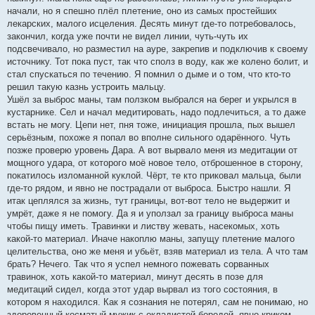
начали, но я спешно плёл плетение, оно из самых простейших
лекарских, малого исцеления. Десять минут где-то потребовалось,
закончил, когда уже почти не видел линии, чуть-чуть их
подсвечивало, но разместил на ауре, закрепив и подключив к своему
источнику. Тот пока пуст, так что сполз в воду, как же колено болит, и
стал спускаться по течению. Я помнил о дыме и о том, что кто-то
решил такую казнь устроить мальцу.
Ушёл за выброс маны, там ползком выбрался на берег и укрылся в
кустарнике. Сел и начал медитировать, надо подлечиться, а то даже
встать не могу. Цепи нет, пня тоже, инициация прошла, пых вышел
серьёзным, похоже я попал во вполне сильного одарённого. Чуть
позже проверю уровень Дара. А вот вырвало меня из медитации от
мощного удара, от которого моё новое тело, отброшенное в сторону,
покатилось изломанной куклой. Чёрт, те кто приковал мальца, были
где-то рядом, и явно не пострадали от выброса. Быстро нашли. Я
итак цеплялся за жизнь, тут границы, вот-вот тело не выдержит и
умрёт, даже я не помогу. Да я и уползал за границу выброса маны
чтобы пищу иметь. Травинки и листву жевать, насекомых, хоть
какой-то материал. Иначе накоплю маны, запущу плетение малого
целительства, оно же меня и убьёт, взяв материал из тела. А что там
брать? Нечего. Так что я успел немного пожевать сорванных
травинок, хоть какой-то материал, минут десять в позе для
медитаций сидел, когда этот удар вырвал из того состояния, в
котором я находился. Как я сознания не потерял, сам не понимаю, но
здоровенный косматый мужик с окладистой бородой, явно криком