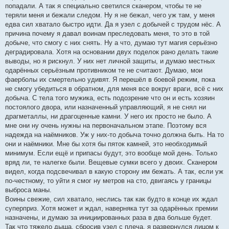
попадали. А так я специально светился сканером, чтобы те не
теряли меня и бежали следом. Ну я не бежал, чего уж там, у меня
едва сил хватало быстро идти. Да я узел с добычей с трудом нёс. А
причина почему я давал воинам преследовать меня, то это в той
добыче, что смогу с них снять. Ну а что, думаю тут магия серьёзно
деградировала. Хотя на основании двух поделок рано делать такие
выводы, но я рискнул. У них нет личной защиты, и думаю местных
одарённых серьёзным противником те не считают. Думаю, мои
фаерболы их смертельно удивят. Я перешёл в боевой режим, пока
не смогу убедиться в обратном, для меня все вокруг враги, всё с них
добыча. С тела того мужика, есть подозрение что он и есть хозяин
постоялого двора, или назначенный управляющий, я не снял ни
драгметаллы, ни драгоценные камни. У него их просто не было. А
мне они ну очень нужны на первоначальном этапе. Поэтому вся
надежда на наёмников. Уж у них-то добыча точно должна быть. На то
они и наёмники. Мне бы хотя бы пяток камней, это необходимый
минимум. Если ещё и припасы будут, это вообще мой день. Только
вряд ли, те налегке были. Вещевые сумки всего у двоих. Сканером
видел, когда подсвечивал в какую сторону им бежать. А так, если уж
по-честному, то уйти я смог ну метров на сто, двигаясь у границы
выброса маны.
Воины свежие, сил хватало, неслись так как будто в конце их ждал
суперприз. Хотя может и ждал, наверняка тут за одарённых премии
назначены, и думаю за инициированных раза в два больше будет.
Так что тяжело дыша, сбросив узел с плеча, я развернулся лицом к