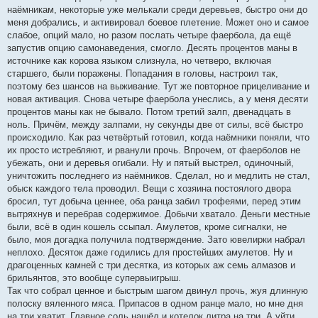
наёмникам, некоторые уже мелькали среди деревьев, быстро они до
меня добрались, и активировал боевое плетение. Может оно и самое
слабое, опций мало, но разом послать четыре фаербола, да ещё
запустив опцию самонаведения, смогло. Десять процентов маны в
источнике как корова языком слизнула, но четверо, включая
старшего, были поражены. Попадания в головы, настроил так,
поэтому без шансов на выживание. Тут же повторное прицеливание и
новая активация. Снова четыре фаербола унеслись, а у меня десяти
процентов маны как не бывало. Потом третий залп, двенадцать в
ноль. Причём, между залпами, ну секунды две от силы, всё быстро
происходило. Как раз четвёртый готовил, когда наёмники поняли, что
их просто истребляют, и рванули прочь. Впрочем, от фаерболов не
убежать, они и деревья огибали. Ну и пятый выстрел, одиночный,
уничтожить последнего из наёмников. Сделал, но и медлить не стал,
обыск каждого тела проводил. Вещи с хозяина постоялого двора
бросил, тут добыча ценнее, оба ранца забил трофеями, перед этим
вытряхнув и перебрав содержимое. Добычи хватало. Деньги местные
были, всё в один кошель ссыпал. Амулетов, кроме сигналки, не
было, моя догадка получила подтверждение. Зато ювелирки набрал
неплохо. Десяток даже годились для простейших амулетов. Ну и
драгоценных камней с три десятка, из которых аж семь алмазов и
брильянтов, это вообще супервыигрыш.
Так что собрал ценное и быстрым шагом двинул прочь, жуя длинную
полоску вяленного мяса. Припасов в одном ранце мало, но мне дня
на три хватит. Главное соль нашёл и котелок литра на три. А уйти