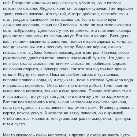
ней. Разделал и наложив чары стазиса, убрал тушку в котелок,
потом приготовлю. Жидкого хочется, отварной курочки. Там перешёл
тракт, сканер показал, что пустой, быстро добежал, перешёл его и
стал уходить. Сканером не пользовался, было слышно шум
движения каравана, скрип осей повозок, мало ли там тоже сигналки
есть, взбудоражу. Дальность у них не велика, это плетения сканера
расходятся волнами, их засечь могут. Вот так и уходил. Весь день
шёл, но один накопитель заполнил, начал второй заряжать, когда за
час до заката вышел к лесному озеру. Вода аж чёрная, сканер
показал, что глубина больше восьмидесяти метров. Причём, озеро
рукотворное, даже отметил шлюз в подземный бункер. Что дальше
не знаю, скалы скрыты плетениями скрыта, не пробивает. Однако
шлюзовая открыта, в бункере вода, так что там внутри всё давно
сгнило. Изучу, но позже. Пока же разбил лагерь в кустарнике,
пополнил запасы воды, ну и отдыхать, пока в котелке булькала вода
и варилась перепёлка. Огонь понятно магией добыл. Тело приятно
ныло после нагрузки, так что я был доволен. Правда всё мясо съел
и все запасы, где уж тут три дня, но и выгляжу уже не задохликом.
Вот так поел варёного мяса, выпил наполовину вкусного бульона,
соль пригодилась, на оставшееся наложил стазис. И завернувшись в
куртку, вскоре уснул. А котелок на ветку повесил, он с крышкой,
чтобы местная живность мне утром завтрак не испортила. Проснусь
и там пусто.
Место оказалось очень неплохим, я прожил у озера аж шесть суток.