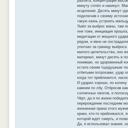
разлита, концентрация высок
минуту сплёл и накинул. Ма
исцеления. Десять минут где
подключив к своему источнику
такую казнь устроить мальцу
Ушёл за выброс маны, там по
пня тоже, инициация прошла
медитации от мощного удара,
рядом, и явно не пострадали
уползал за границу выброса
малого целительства, оно же
материал, минут десять в по
понимаю, но здоровенный ко
кстати своим тщедушным тело
отбитыми потрохами, удар ог
когда тот приблизился, насе
И ударил хорошо, по колену 
камнем по лбу. Отбросив кам
солнечных ожогов, и полосну
Чёрт, да я по жизни победит
перерождение последним моим
жизненная прана этого мужи
крики, кто-то приближался, 
которой ждёт смерть, и позв
Да, я использовал знания, н