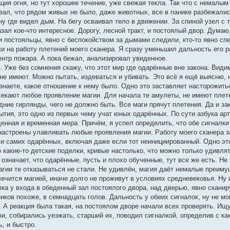
ия огня, но тут хорошее течение, уже свежая текла. Так что с немалым
ывал, что рядом живых не было, даже животных, все в панике разбежали
ону где видел дым. На бегу осваивал тело в движении. За спиной узел с 
зал кое-что интересное. Дорогу, лесной тракт, и постоялый двор. Думаю, 
 и постояльцы, явно с беспокойством за дымами следили, кто-то явно сп
и на работу плетений моего сканера. Я сразу уменьшил дальность его р
ентр пожара. А пока бежал, анализировал увиденное.
. Уже без сомнения скажу, что этот мир где одарённые вне закона. Види
 не имеют. Можно пытать, издеваться и убивать. Это всё я ещё выясню,
знаете, какое отношение к нему было. Одно это заставляет насторожить
екают любое проявление магии. Для начала те амулеты, не имеют плетен
дние гирлянды, чего не должно быть. Все маги прячут плетения. Да и за
ытия, это одно из первых чему учат юных одарённых. По сути азбука арт
денная и временная мера. Причём, я успел определить, что обе сигналк
 настроены улавливать любые проявления магии. Работу моего сканера 
и самих одарённых, включая даже если тот неинициированный. Одно это
какие-то детские поделки, кривые настолько, что можно только удивлять
означает, что одарённые, пусть и плохо обученные, тут все же есть. Не 
магии те отказываться не стали. Не удивлён, магия даёт немалые преимущ
лечится магией, иначе долго не проживут в условиях средневековья. Ну и
ка у входа в обеденный зал постоялого двора, над дверью, явно сканируе
ков похоже, в семнадцать голов. Дальность у обеих сигналок, ну не мо
. А реакция была такая, на постоялом дворе начали всех проверять. Ищ
и, собирались уезжать, старший их, поводил сигналкой, определив с ка
, и быстро.