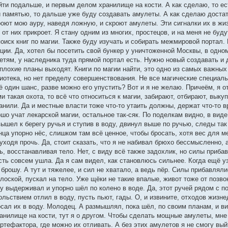
йти подальше, и первым делом хранилище на кости. А как сделаю, то ес
 памятью, то дальше уже буду создавать амулеты. А как сделаю достато
оют мою ауру, наведя ложную, и скроют амулеты. Эти сигналки их в жизн
и от них прикроет. Я стану одним из многих, простецов, и на меня не буд
оиск книг по магии. Также буду изучать и собирать межмировой портал. 
ации. Да, хотел бы посетить свой бункер у уничтоженной Москвы, в одн
етям, у наследника туда прямой портал есть. Нужно новый создавать и 
еплохие планы выходят. Книги по магии найти, это одно из самых важны
иотека, но нет пределу совершенствования. Не все магические специаль
ё один шанс, разве можно его упустить? Вот и я не желаю. Причеём, я о
 такая охота, то всё что относиться к магии, забирают, отбирают, выку
анили. Да и местные власти тоже что-то утаить должны, держат что-то 
шо учат лекарской магии, остальное так-сяк. По поделкам видно, в виде
вышел к берегу ручья и ступив в воду, двинул выше по ручью, следы так
нца упорно нёс, слишком там всё ценное, чтобы бросать, хотя вес для 
ходя прочь. Да, стоит сказать, что я не набивал брюхо бессмысленно, 
, восстанавливая тело. Нет, с виду всё также задохлик, но силы прибав
сть совсем ушла. Да я сам видел, как становлюсь сильнее. Когда ещё у
 брошу. А тут и тяжелее, и сил не хватало, а ведь пёр. Силы прибавляли
плоской, пускал на тело. Уже щёки не такие впалые, живот тоже от позв
у выдерживал и упорно шёл по колено в воде. Да, этот ручей рядом с п
вольствием отлил в воду, пусть пьют, гады. О, и извините, отходов жиз
ал их в воду. Молодец. А размышлял, пока шёл, по своим планам, и вид
анилище на кости, тут я о другом. Чтобы сделать мощные амулеты, мне 
ртефактора, где можно их отливать. А без этих амулетов я не смогу вый