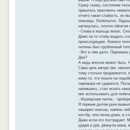
Сразу скажу, состояние тел
пришлось приложить немало 
отчего такая слабость, но б
ножницы. Любопытно. Ладошк
натянулась, плотно облегая
- Снова в мальца попал. Ско
Даже на то чтобы выдать сл
происходящем. Лежало тело,
поляны был срубленный топор
- Вот в чём дело. Парнишка 
Два?
А ведь вполне может быть. Н
Сама цепь метра три, хватил
тому столько продержатся, п
кому-то, что пошли на подо
парнишка не сдавался. Пытал
напившись, стал искать како
мог использовать для побега
- Изуверские пытки, - пробо
Я первым делом руки вымыл,
нашарил окатыш, камень неб
костёр, или печка дома, и с
Даже если кто пострадает. М
удара и ура, рванула мана, 