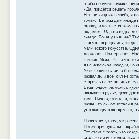
чтобы получить нужное, нужн
- Да, придётся решать пробле
Нет, не хищников засёк, я в
только. Ветром дым иногда и
ограду, и часть стен каменн
недалеко. Однако видел дос
гнездо. Почему бывшее? Там
глянуть, определить, когда 
магического искусства. Одна
держался. Притерпелся. Нахо
камней. Может было что-то и
я не исключал находки, но с
Уйти конечно стоило бы пода
развалин, и всё, сил не ост
стараясь не оставлять следо
Вещи рядом разложил, куртка
помылся в ручье, даже дважд
теле. Ничего, отмылся, и во
разве что дыбом встали и ра
уже заходило за горизонт, в
Проснулся утром, уж рассвел
Потом прислушался, поработ
Тут стоит сказать, что созд
сколько живу, столько иссле