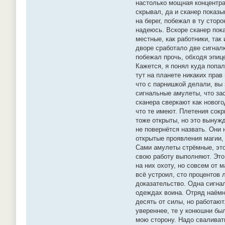
настолько мощная концентрац
скрывал, да и сканер показ
на берег, побежал в ту стор
надеюсь. Вскоре сканер пока
местные, как работники, так
дворе сработало две сигналк
побежал прочь, обходя эпиц
Кажется, я понял куда попал
тут на планете никаких прав
что с парнишкой делали, вы 
сигнальные амулеты, что зас
сканера сверкают как нового
что те имеют. Плетения сокр
тоже открыты, но это вынуж
не повернётся назвать. Они
открытые проявления магии, 
Сами амулеты стрёмные, это 
свою работу выполняют. Это 
на них охоту, но совсем от 
всё устроил, сто процентов 
доказательство. Одна сигнал
одеждах воина. Отряд наёмни
десять от силы, но работают
увереннее, те у конюшни был
мою сторону. Надо сваливать