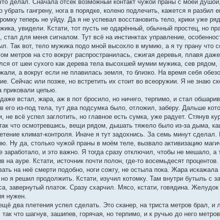
что делал. Сначала отсёк возможный контакт чужой праны с моей душой,
то убрать гангрену, нога в порядке, колено подлечить, кажется я разбил 
ромку теперь не уйду. Да я не успевал восстановить тело, крики уже рядо
ужика, увидели. Кстати, тот пусть не одарённый, обычный простец, но п
 стал для меня сигналом. Тут всё на инстинктах управление, особеннос
ыл. Так вот, тело мужика подо мной высохло в мумию, а я ту прану что 
ом метров на сто вокруг распространилась, сжигая деревья, плавя даже
лся от шеи сухого как дерева тела высохшей мумии мужика, сев рядом, 
жали, а вокруг если не плавилась земля, то близко. На время себя обез
гие. Сейчас или позже, но встретить их стоит во всеоружии. Я не знаю с
а приковали цепью.
даже встал, жара, аж в пот бросило, но ничего, терпимо, и стал обшар
в его из-под тела, тут два подсумка было, отложил, заберу. Дальше кот
, не всё успел заглотить, но главное есть сумка, уже радует. Стянув ку
, так что осмотревшись, вещи рядом, дышать тяжело было из-за дыма, ка
етение климат-контроля. Иначе я тут задохнись. За семь минут сделал.
ю. Ну да, столько чужой праны в моём теле, вызвало активизацию магич
е заработало, и это важно. Я тогда сразу отключил, чтобы не мешало, а 
в на ауре. Кстати, источник почти полон, где-то восемьдесят процентов.
вать на неё смерти подобно, ноги сожгу, не остыла пока. Жара искажала в
 но я решил продолжить. Кстати, изучил котомку. Там внутри бутыль с з
са, завернутый платок. Сразу схарчил. Мясо, кстати, говядина. Желудок
я нужен.
 ещё два плетения успел сделать. Это сканер, на триста метров брал, 
, так что шагнув, зашипев, горячая, но терпимо, и к ручью до него метро