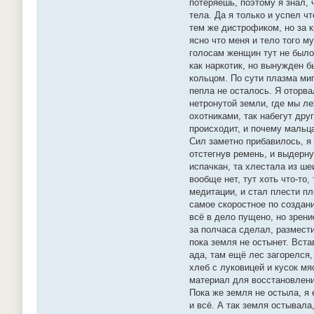
потеряешь, поэтому я знал, 
тела. Да я только и успел ч
тем же дистрофиком, но за к
ясно что меня и тело того м
голосам женщин тут не было,
как наркотик, но вынужден б
кольцом. По сути плазма миг
пепла не осталось. Я оторва
нетронутой земли, где мы ле
охотниками, так набегут дру
происходит, и почему мальц
Сил заметно прибавилось, я 
отстегнув ремень, и выдерну
испачкан, та хлестала из шеи
вообще нет, тут хоть что-то
медитации, и стал плести пл
самое скоростное по создани
всё в дело пущено, но зрени
за полчаса сделал, размести
пока земля не остынет. Вста
ада, там ещё лес загорелся,
хлеб с луковицей и кусок мя
материал для восстановлени
Пока же земля не остыла, я
и всё. А так земля остывала