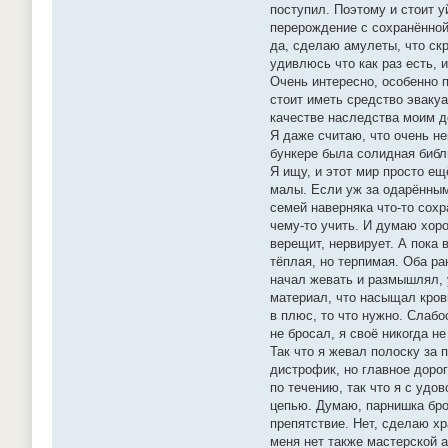
поступил. Поэтому и стоит у
перерождение с сохранённой
да, сделаю амулеты, что скр
удивлюсь что как раз есть, 
Очень интересно, особенно п
стоит иметь средство эваку
качестве наследства моим д
Я даже считаю, что очень н
бункере была солидная библ
Я ищу, и этот мир просто ещ
малы. Если уж за одарёнными
семей наверняка что-то сохр
чему-то учить. И думаю хоро
верещит, нервирует. А пока 
тёплая, но терпимая. Оба ра
начал жевать и размышлял, у
материал, что насыщал кровь
в плюс, то что нужно. Слабо
не бросал, я своё никогда не
Так что я жевал полоску за 
дистрофик, но главное дорог
по течению, так что я с удо
цепью. Думаю, парнишка брос
препятствие. Нет, сделаю хр
меня нет также мастерской а