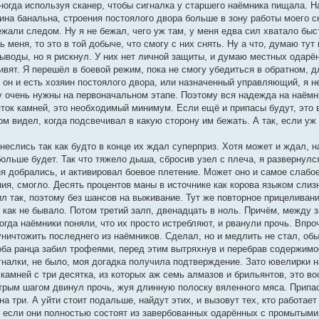
иногда используя сканер, чтобы сигналка у старшего наёмника пищала. Н
ина банальна, строения постоялого двора больше в зону работы моего с
ежали следом. Ну я не бежал, чего уж там, у меня едва сил хватало быс
 меня, то это в той добыче, что смогу с них снять. Ну а что, думаю ту
выводы, но я рискнул. У них нет личной защиты, и думаю местных одарё
ят. Я перешёл в боевой режим, пока не смогу убедиться в обратном, для
 он и есть хозяин постоялого двора, или назначенный управляющий, я н
у очень нужны на первоначальном этапе. Поэтому вся надежда на наёмни
яток камней, это необходимый минимум. Если ещё и припасы будут, это 
ом видел, когда подсвечивал в какую сторону им бежать. А так, если уж п
неслись так как будто в конце их ждал суперприз. Хотя может и ждал, 
больше будет. Так что тяжело дыша, сбросив узел с плеча, я развернул
ня добрались, и активировал боевое плетение. Может оно и самое слабо
ия, смогло. Десять процентов маны в источнике как корова языком слиз
л так, поэтому без шансов на выживание. Тут же повторное прицеливани
как не бывало. Потом третий залп, двенадцать в ноль. Причём, между з
когда наёмники поняли, что их просто истребляют, и рванули прочь. Впро
уничтожить последнего из наёмников. Сделал, но и медлить не стал, об
 оба ранца забил трофеями, перед этим вытряхнув и перебрав содержимо
гналки, не было, моя догадка получила подтверждение. Зато ювелирки 
 камней с три десятка, из которых аж семь алмазов и брильянтов, это 
трым шагом двинул прочь, жуя длинную полоску вяленного мяса. Припасо
на три. А уйти стоит подальше, найдут этих, и вызовут тех, кто работае
ь если они полностью состоят из завербованных одарённых с промытыми