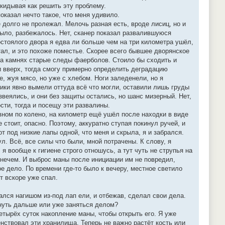
икидывая как решить эту проблему.
 показал нечто такое, что меня удивило.
 долго не пролежал. Мелочь разная есть, вроде лисиц, но и
было, разбежалось. Нет, сканер показал развалившуюся
постоялого двора я едва ли больше чем на три километра ушёл,
тал, и это похоже поместье. Скорее всего бывшее дворянское
на камнях старые следы фаерболов. Стоило бы сходить и
ли вверх, тогда смогу примерно определить деградацию
, жуя мясо, но уже с хлебом. Ноги заледенели, но я
чики явно вымели оттуда всё что могли, оставили лишь груды
звеялись, и они без защиты остались, но шанс мизерный. Нет,
сти, тогда и посещу эти развалины.
овном по колено, на километр ещё ушёл после находки в виде
 стоит, опасно. Поэтому, аккуратно ступая покинул ручей, и
т под низкие лапы одной, что меня и скрыла, я и забрался.
л. Всё, все силы что были, мной потрачены. К слову, я
 вообще к гигиене строго отношусь, а тут чуть не струпья на
а нечем. И выброс маны после инициации им не повредил,
е дело. По времени где-то было к вечеру, местное светило
т вскоре уже спал.
ался нагишом из-под лап ели, и отбежав, сделал свои дела.
нуть дальше или уже заняться делом?
четырёх суток накопление маны, чтобы открыть его. Я уже
нствовал эти хранилища. Теперь не важно растёт кость или