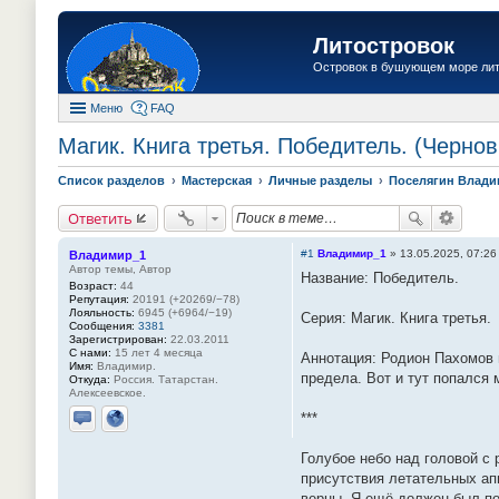
Литостровок
Островок в бушующем море ли
Меню
FAQ
Магик. Книга третья. Победитель. (Чернов
Список разделов
Мастерская
Личные разделы
Поселягин Влад
Ответить
#1
Владимир_1
»
13.05.2025, 07:26
Владимир_1
Автор темы, Автор
Название: Победитель.
Возраст:
44
Репутация:
20191 (+20269/−78)
Лояльность:
6945 (+6964/−19)
Серия: Магик. Книга третья.
Сообщения:
3381
Зарегистрирован:
22.03.2011
С нами:
15 лет 4 месяца
Аннотация: Родион Пахомов в
Имя:
Владимир.
предела. Вот и тут попался 
Откуда:
Россия. Татарстан.
Алексеевское.
***
Отправить личное сообщение
Сайт
Голубое небо над головой с 
присутствия летательных апп
верны. Я ещё должен был поп