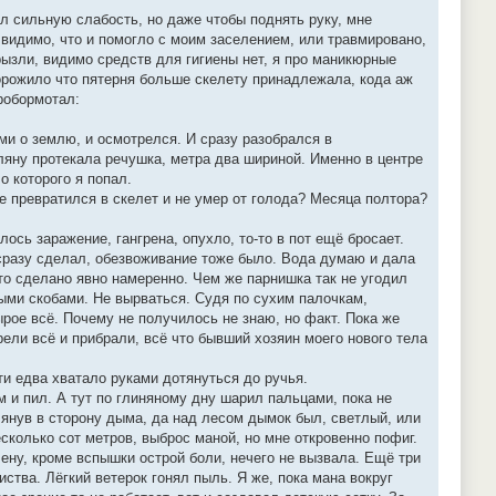
л сильную слабость, но даже чтобы поднять руку, мне
 видимо, что и помогло с моим заселением, или травмировано,
грызли, видимо средств для гигиены нет, я про маникюрные
орожило что пятерня больше скелету принадлежала, кода аж
робормотал:
ми о землю, и осмотрелся. И сразу разобрался в
ляну протекала речушка, метра два шириной. Именно в центре
о которого я попал.
не превратился в скелет и не умер от голода? Месяца полтора?
ось заражение, гангрена, опухло, то-то в пот ещё бросает.
ти сразу сделал, обезвоживание тоже было. Вода думаю и дала
это сделано явно намеренно. Чем же парнишка так не угодил
ыми скобами. Не вырваться. Судя по сухим палочкам,
рое всё. Почему не получилось не знаю, но факт. Пока же
рели всё и прибрали, всё что бывший хозяин моего нового тела
сти едва хватало руками дотянуться до ручья.
и пил. А тут по глиняному дну шарил пальцами, пока не
лянув в сторону дыма, да над лесом дымок был, светлый, или
сколько сот метров, выброс маной, но мне откровенно пофиг.
ену, кроме вспышки острой боли, нечего не вызвала. Ещё три
иства. Лёгкий ветерок гонял пыль. Я же, пока мана вокруг