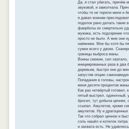
Да, я стал убегать, причём 
звуковой, и замолчала. Прич
чтобы те не теряли меня и б
я давал воинам преследовать
поделок рано делать такие 
фаерболы их смертельно удив
мужика, есть подозрение что
просто не было. А мне они н
наёмники. Мне бы хотя бы п
сумки всего у двоих. Сканер
границы выброса маны.
Воины свежие, сил хватало, 
инициированных раза в два 
деревьев, быстро они до ме
запустив опцию самонаведен
Попадания в головы, настрои
меня десяти процентов маны 
Как раз четвёртый готовил, 
пятый выстрел, одиночный, 
бросил, тут добыча ценнее,
ссыпал. Амулетов, кроме си
амулетов. Ну и драгоценных
Так что собрал ценное и быс
соль нашёл и котелок литра 
и захвата есть. Не удивлюс