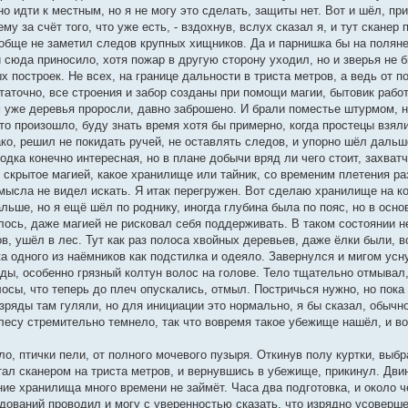
о идти к местным, но я не могу это сделать, защиты нет. Вот и шёл, пр
му за счёт того, что уже есть, - вздохнув, вслух сказал я, и тут сканер
ообще не заметил следов крупных хищников. Да и парнишка бы на поляне
 сюда приносило, хотя пожар в другую сторону уходил, но и зверья не 
ых построек. Не всех, на границе дальности в триста метров, а ведь от 
таточно, все строения и забор созданы при помощи магии, бытовик рабо
 уже деревья проросли, давно заброшено. И брали поместье штурмом, 
это произошло, буду знать время хотя бы примерно, когда простецы взя
ко, решил не покидать ручей, не оставлять следов, и упорно шёл дальше
дка конечно интересная, но в плане добычи вряд ли чего стоит, захват
 скрытое магией, какое хранилище или тайник, со временим плетения ра
мысла не видел искать. Я итак перегружен. Вот сделаю хранилище на ко
льше, но я ещё шёл по роднику, иногда глубина была по пояс, но в осн
алось, даже магией не рисковал себя поддерживать. В таком состоянии не
в, ушёл в лес. Тут как раз полоса хвойных деревьев, даже ёлки были, во
 одного из наёмников как подстилка и одеяло. Завернулся и мигом усну
ы, особенно грязный колтун волос на голове. Тело тщательно отмывал, я
лосы, что теперь до плеч опускались, отмыл. Постричься нужно, но пок
зряды там гуляли, но для инициации это нормально, я бы сказал, обычно
 лесу стремительно темнело, так что вовремя такое убежище нашёл, и во
о, птички пели, от полного мочевого пузыря. Откинув полу куртки, выбр
ал сканером на триста метров, и вернувшись в убежище, прикинул. Дви
ание хранилища много времени не займёт. Часа два подготовка, и около 
дований проводил и могу с уверенностью сказать, что изрядно усоверше