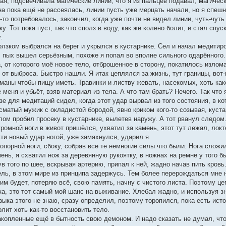
ая, подсвечивала магические линии, что я из пальцев подавал, магическо
на пока ещё не рассеялась, линии пусть уже мерцать начали, но я спеш
-то потребовалось, закончил, когда уже почти не видел линии, чуть-чуть
. Тот пока пуст, так что сполз в воду, как же колено болит, и стал спу
.
лзком выбрался на берег и укрылся в кустарнике. Сел и начал медитиров
, пых вышел серьёзным, похоже я попал во вполне сильного одарённого.
 от которого моё новое тело, отброшенное в сторону, покатилось излома
 от выброса. Быстро нашли. Я итак цеплялся за жизнь, тут границы, вот-
 маны чтобы пищу иметь. Травинки и листву жевать, насекомых, хоть ка
 меня и убьёт, взяв материал из тела. А что там брать? Нечего. Так что
зе для медитаций сидел, когда этот удар вырвал из того состояния, в ко
сматый мужик с окладистой бородой, явно криком кого-то созывая, куст
м пробил просеку в кустарнике, вылетев наружу. А тот рванул следом. Т
ромной ноги в живот пришёлся, ухватил за камень, этот тут лежал, локт
сти новый удар ногой, уже замахнулся, ударил я.
опорной ноги, сбоку, собрав все те немногие силы что были. Нога сложил
ень, я схватил нож за деревянную рукоятку, в ножнах на ремне у того б
в того по шее, вскрывая артерию, припал к ней, жадно начав пить кровь
ель, в этом мире из принципа задержусь. Тем более перерождаться мне 
 будет, потеряю всё, свою память, начну с чистого листа. Поэтому цеп
ка, это тот самый мой шанс на выживание. Хлебал жадно, и используя 
языка этого не знаю, сразу определил, поэтому торопился, пока есть исто
олит хоть как-то восстановить тело.
акопленные ещё в бытность свою демоном. И надо сказать не думал, что 