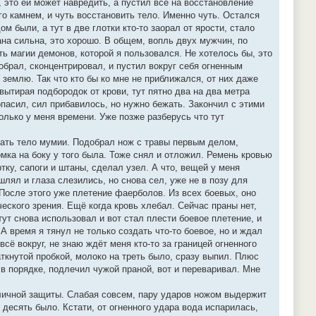
 это ей может навредить, а пустил всё на восстановление
его камнем, и чуть восстановить тело. Именно чуть. Остался
м были, а тут в две глотки кто-то заорал от ярости, стало
рана сильна, это хорошо. В общем, вопль двух мужчин, по
ть магии демонов, которой я пользовался. Не хотелось бы, это
собрал, сконцентрировал, и пустил вокруг себя огненным
 землю. Так что кто бы ко мне не приближался, от них даже
вытирая подбородок от крови, тут пятно два на два метра
опасил, сил прибавилось, но нужно бежать. Закончил с этими
колько у меня времени. Уже позже разберусь что тут
ивать тело мумии. Подобрал нож с травы первым делом,
омка на боку у того была. Тоже снял и отложил. Ремень кровью
ртку, сапоги и штаны, сделал узел. А что, вещей у меня
шлял и глаза слезились, но снова сел, уже не в позу для
 После этого уже плетение фаерболов. Из всех боевых, оно
еского зрения. Ещё когда кровь хлебал. Сейчас праны нет,
тут снова использовал и вот стал плести боевое плетение, и
 А время я тянул не только создать что-то боевое, но и ждал
сё вокруг, не знаю ждёт меня кто-то за границей огненного
аткнутой пробкой, молоко на треть было, сразу выпил. Плюс
 в порядке, подлечил чужой праной, вот и переваривал. Мне
и личной защиты. Слабая совсем, пару ударов ножом выдержит
в десять было. Кстати, от огненного удара вода испарилась,