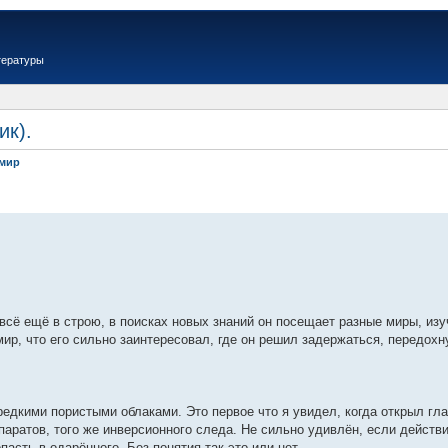
тературы
ик).
имир
сё ещё в строю, в поисках новых знаний он посещает разные миры, изуча
мир, что его сильно заинтересовал, где он решил задержаться, передох
редкими пористыми облаками. Это первое что я увидел, когда открыл гл
аратов, того же инверсионного следа. Не сильно удивлён, если действ
асть в одарённого. Без понятия так это или нет.