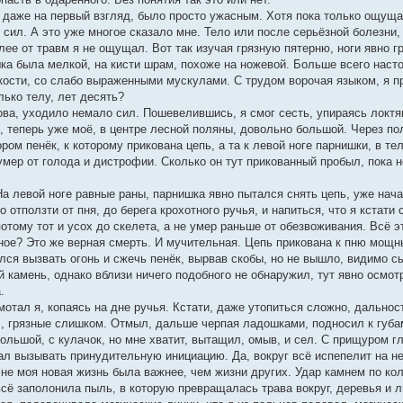
а даже на первый взгляд, было просто ужасным. Хотя пока только ощуща
сил. А это уже многое сказало мне. Тело или после серьёзной болезни,
олее от травм я не ощущал. Вот так изучая грязную пятерню, ноги явно 
а была мелкой, на кисти шрам, похоже на ножевой. Больше всего наст
 кости, со слабо выраженными мускулами. С трудом ворочая языком, я п
лько телу, лет десять?
ова, уходило немало сил. Пошевелившись, я смог сесть, упираясь локтя
 теперь уже моё, в центре лесной поляны, довольно большой. Через по
ом пенёк, к которому прикована цепь, а та к левой ноге парнишки, в тел
умер от голода и дистрофии. Сколько он тут прикованный пробыл, пока 
а левой ноге равные раны, парнишка явно пытался снять цепь, уже начал
о отползти от пня, до берега крохотного ручья, и напиться, что я кста
отому тот и усох до скелета, а не умер раньше от обезвоживания. Всё 
бное? Это же верная смерть. И мучительная. Цепь прикована к пню мощн
ся вызвать огонь и сжечь пенёк, вырвав скобы, но не вышло, видимо сы
й камень, однако вблизи ничего подобного не обнаружил, тут явно осмот
.
рмотал я, копаясь на дне ручья. Кстати, даже утопиться сложно, дально
 грязные слишком. Отмыл, дальше черпая ладошками, подносил к губам 
ольшой, с кулачок, но мне хватит, вытащил, омыв, и сел. С прищуром г
тал вызывать принудительную инициацию. Да, вокруг всё испепелит на не
не моя новая жизнь была важнее, чем жизни других. Удар камнем по кол
всё заполонила пыль, в которую превращалась трава вокруг, деревья и л