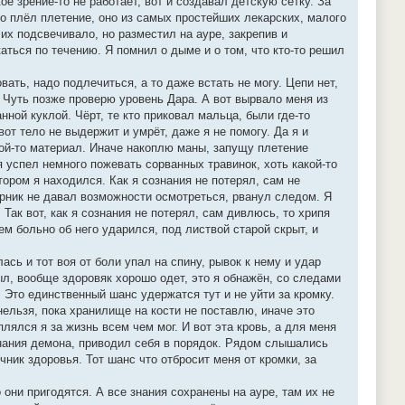
е зрение-то не работает, вот и создавал детскую сетку. За
но плёл плетение, оно из самых простейших лекарских, малого
 их подсвечивало, но разместил на ауре, закрепив и
скаться по течению. Я помнил о дыме и о том, что кто-то решил
ать, надо подлечиться, а то даже встать не могу. Цепи нет,
 Чуть позже проверю уровень Дара. А вот вырвало меня из
нной куклой. Чёрт, те кто приковал мальца, были где-то
вот тело не выдержит и умрёт, даже я не помогу. Да я и
кой-то материал. Иначе накоплю маны, запущу плетение
 я успел немного пожевать сорванных травинок, хоть какой-то
тором я находился. Как я сознания не потерял, сам не
арник не давал возможности осмотреться, рванул следом. Я
ак вот, как я сознания не потерял, сам дивлюсь, то хрипя
ем больно об него ударился, под листвой старой скрыт, и
ась и тот воя от боли упал на спину, рывок к нему и удар
ыл, вообще здоровяк хорошо одет, это я обнажён, со следами
. Это единственный шанс удержатся тут и не уйти за кромку.
нельзя, пока хранилище на кости не поставлю, иначе это
лялся я за жизнь всем чем мог. И вот эта кровь, а для меня
знания демона, приводил себя в порядок. Рядом слышались
чник здоровья. Тот шанс что отбросит меня от кромки, за
они пригодятся. А все знания сохранены на ауре, там их не