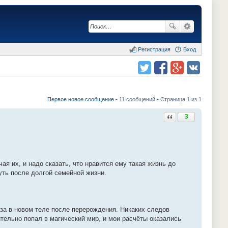
Регистрация
Вход
Поделиться в twitter.com
Поделиться в facebook.com
Поделиться в Google Plus
Поделиться в vk.com
Первое новое сообщение
• 11 сообщений • Страница 1 из 1
Ответить с цитатой
3
я их, и надо сказать, что нравится ему такая жизнь до
нуть после долгой семейной жизни.
аза в новом теле после перерождения. Никаких следов
ительно попал в магический мир, и мои расчёты оказались