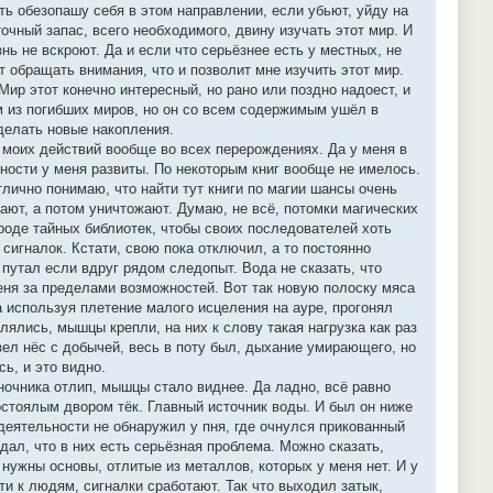
ть обезопашу себя в этом направлении, если убьют, уйду на
чный запас, всего необходимого, двину изучать этот мир. И
ь не вскроют. Да и если что серьёзнее есть у местных, не
ут обращать внимания, что и позволит мне изучить этот мир.
Мир этот конечно интересный, но рано или поздно надоест, и
ом из погибших миров, но он со всем содержимым ушёл в
делать новые накопления.
х моих действий вообще во всех перерождениях. Да у меня в
ности у меня развиты. По некоторым книг вообще не имелось.
тлично понимаю, что найти тут книги по магии шансы очень
пают, а потом уничтожают. Думаю, не всё, потомки магических
вроде тайных библиотек, чтобы своих последователей хоть
 сигналок. Кстати, свою пока отключил, а то постоянно
 путал если вдруг рядом следопыт. Вода не сказать, что
меня за пределами возможностей. Вот так новую полоску мяса
а используя плетение малого исцеления на ауре, прогонял
лялись, мышцы крепли, на них к слову такая нагрузка как раз
зел нёс с добычей, весь в поту был, дыхание умирающего, но
сь, и это видно.
оночника отлип, мышцы стало виднее. Да ладно, всё равно
остоялым двором тёк. Главный источник воды. И был он ниже
недеятельности не обнаружил у пня, где очнулся прикованный
ал, что в них есть серьёзная проблема. Можно сказать,
нужны основы, отлитые из металлов, которых у меня нет. И у
ти к людям, сигналки сработают. Так что выходил затык,