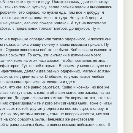
 облегчением ступил в воду. Осмотревшись, дым всё вокруг
сь, так что помыл бутылку, залил свежей водой и выбравшись
трофеями, это хорошо, но нужна еда. Там всё и добуду, я
те кто искал и загонял меня, оттуда. Не пустой двор, и
ешно уезжал, лесного пожара боялись. А тут на постоялом
аботы, с предельных трёхсот метров, до двухсот. Ну и
мо и в парнишке определили такого одарённого, и похоже они
 но позже, а пока опишу почему к таким выводам пришёл. Ну
ся. Однако звоночком всё же не было. Всё связали именно те
ия сокрытия. То есть, эти сигналки в излучении моего
казчики тоже на этом настаивают, чтобы противник не знал,
ефакторов. Тут же всё открыто. Впрочем, у меня на ауре они
и идентичные, делали два разных одарённых, магами их язык
засекли, не удивительно. В общем, те улавливают любые
 показывало для чего их создали и где я.
ся, что они всё равно работают. Криво и кое-как, но всё же
знаю кто тут власть взял и объявил магов вне закона, начав
ества. Да одни лекари чего стоят. Уж верхушка тех, кто это
 как отреагировали те у кого эти сигналки были, тоже считай
т всех гостей, другая у одного из постояльцев, к слову, в
гу я их амулетами назвать, язык не поворачивается, метров
ут на кого сработка была. Наёмники же действовали
кой страны засечка была, и воины пешком побежали в лес. В