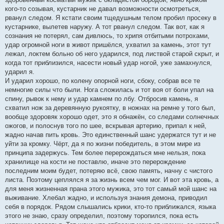
кого-то созывая, кустарник не давал возможности осмотреться,
рванул следом. Я кстати своим тщедушным телом пробил просеку в
кустарнике, вылетев наружу. А тот рванул следом. Так вот, как я
сознания не потерял, сам дивлюсь, то хрипя отбитыми потрохами,
удар огромной ноги в живот пришёлся, ухватил за камень, этот тут
лежал, локтем больно об него ударился, под листвой старой скрыт, и
когда тот приблизился, насести новый удар ногой, уже замахнулся,
ударил я.
И ударил хорошо, по колену опорной ноги, сбоку, собрав все те
немногие силы что были. Нога сложилась и тот воя от боли упал на
спину, рывок к нему и удар камнем по лбу. Отбросив камень, я
схватил нож за деревянную рукоятку, в ножнах на ремне у того был,
вообще здоровяк хорошо одет, это я обнажён, со следами солнечных
ожогов, и полоснув того по шее, вскрывая артерию, припал к ней,
жадно начав пить кровь. Это единственный шанс удержатся тут и не
уйти за кромку. Чёрт, да я по жизни победитель, в этом мире из
принципа задержусь. Тем более перерождаться мне нельзя, пока
хранилище на кости не поставлю, иначе это перерождение
последним моим будет, потеряю всё, свою память, начну с чистого
листа. Поэтому цеплялся я за жизнь всем чем мог. И вот эта кровь, а
для меня жизненная прана этого мужика, это тот самый мой шанс на
выживание. Хлебал жадно, и используя знания демона, приводил
себя в порядок. Рядом слышались крики, кто-то приближался, языка
этого не знаю, сразу определил, поэтому торопился, пока есть