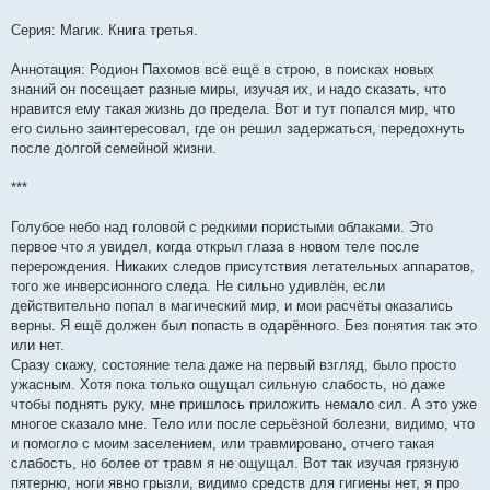
Серия: Магик. Книга третья.
Аннотация: Родион Пахомов всё ещё в строю, в поисках новых
знаний он посещает разные миры, изучая их, и надо сказать, что
нравится ему такая жизнь до предела. Вот и тут попался мир, что
его сильно заинтересовал, где он решил задержаться, передохнуть
после долгой семейной жизни.
***
Голубое небо над головой с редкими пористыми облаками. Это
первое что я увидел, когда открыл глаза в новом теле после
перерождения. Никаких следов присутствия летательных аппаратов,
того же инверсионного следа. Не сильно удивлён, если
действительно попал в магический мир, и мои расчёты оказались
верны. Я ещё должен был попасть в одарённого. Без понятия так это
или нет.
Сразу скажу, состояние тела даже на первый взгляд, было просто
ужасным. Хотя пока только ощущал сильную слабость, но даже
чтобы поднять руку, мне пришлось приложить немало сил. А это уже
многое сказало мне. Тело или после серьёзной болезни, видимо, что
и помогло с моим заселением, или травмировано, отчего такая
слабость, но более от травм я не ощущал. Вот так изучая грязную
пятерню, ноги явно грызли, видимо средств для гигиены нет, я про