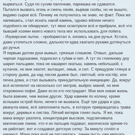
вырваться. Судя по сухим палочкам, парнишка не сдавался.
Пытался вызвать огонь и сжечь пенёк, вырвав скобы, но не вышло,
видимо сырое всё. Почему не получилось не знаю, но факт. Пока же
напившись, стал искать какой камень, однако вблизи ничего
подобного не обнаружил, тут явно осмотрели всё и прибрали, всё что
бывший хозяин моего нового тела мог использовать для побега.
- Изуверские пытки, - пробормотал я, копаясь на дне ручья. Кстати,
даже утопиться сложно, дальности едва хватало руками дотянуться
до ручья.
Я первым делом руки вымыл, грязные слишком. Отмыл, дальше
черпая ладошками, подносил к губам и пил. А тут по глиняному дну
шарил пальцами, пока не нашарил окатыш, камень небольшой, с
кулачок, но мне хватит, вытащил, омыв, и сел. С прищуром глянув в
сторону дыма, да над лесом дымок был, светлый, или костёр, или
печка дома, и стал вызывать принудительную инициацию. Да, вокруг
всё испепелит на несколько сот метров, выброс маной, но мне
откровенно пофиг. Даже если кто пострадает. Мне моя новая жизнь
была важнее, чем жизни других. Удар камнем по колену, кроме
вспышки острой боли, нечего не вызвала. Ещё три удара и ура,
рванула мана, всё заполонила пыль, в которую превращалась трава
вокруг, деревья и листва. Лёгкий ветерок гонял пыль. Я же, пока
мана вокруг разлита, концентрация высокая, подсвечивала
магические линии, что я из пальцев подавал, магическое зрение-то
не работает, вот и создавал детскую сетку. За минуту сплёл и
накинул. Мана пока ещё не рассеялась, линии пусть уже мерцать