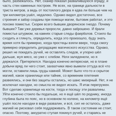
было, разбежалось. Нет, сканер показал развалившуюся ограду, и
часть стен каменных построек. Не всех, на границе дальности в
триста метров, а ведь от постоялого двора я едва ли больше чем на
три километра ушёл, недалеко. Однако видел достаточно, все
строения и забор созданы при помощи магии, бытовик работал, и это
похоже поместье. Скорее всего бывшее дворянское гнездо. Почему
бывшее? Там уже деревья проросли, давно заброшено. И брали
поместье штурмом, на камнях старые следы фаерболов. Стоило бы
сходить и глянуть, определить, когда это произошло, буду знать
время хотя бы примерно, когда простецы взяли вверх, тогда смогу
примерно определить деградацию магического искусства. Однако,
решил не покидать ручей, не оставлять следов, и упорно шёл
дальше, жуя мясо, но уже с хлебом. Ноги заледенели, но я
держался. Притерпелся. Находка конечно интересная, но в плане
добычи вряд ли чего стоит, захватчики явно вымели оттуда всё что
могли, оставили лишь груды камней. Может было что-то и скрытое
магией, какое хранилище или тайник, со временим плетения
развеялись, и они без защиты остались, но шанс мизерный. Нет, я не
исключал находки, но смысла не видел искать. Я итак перегружен.
Вот сделаю хранилище на кости, тогда и посещу эти развалины.
Уйти конечно стоило бы подальше, но я ещё шёл по роднику, иногда
глубина была по пояс, но в основном по колено, на километр ещё
ушёл после находки в виде развалин, и всё, сил не осталось, даже
магией не рисковал себя поддерживать. В таком состоянии не стоит,
опасно. Поэтому, аккуратно ступая покинул ручей, и стараясь не