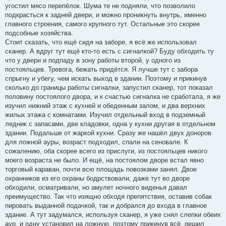
угостил мясо перепёлок. Шума те не подняли, что позволило
подкрасться к задней двери, и можно проникнуть внутрь, именно
главного строения, самого крупного тут. Остальные это скорее
подсобные хозяйства.
Стоит сказать, что ещё сидя на заборе, я всё же использовал
сканер. А вдруг тут ещё кто-то есть с сигналкой? Буду обходить ту
что у двери и подпаду в зону работы второй, у одного из
постояльцев. Тревога, бежать придётся. Я лучше тут с забора
спрыгну и убегу, чем искать выход в здании. Поэтому и прикинув
сколько до границы работы сигналки, запустил сканер, тот показал
половину постоялого двора, и к счастью сигналка не сработала, я же
изучил нижний этаж с кухней и обеденным залом, и два верхних
жилых этажа с комнатами. Изучил отдельный вход в подземный
ледник с запасами, две кладовки, одна у кухни другая в отдельном
здании. Подальше от жаркой кухни. Сразу же нашёл двух доноров
для ложной ауры, возраст подходил, спали на сеновале. К
сожалению, оба скорее всего из прислуги, из постояльцев никого
моего возраста не было. И ещё, на постоялом дворе встал явно
торговый караван, почти всю площадь повозками занял. Двое
охранников из его охраны бодрствовали, даже тут во дворе
обходили, осматривали, но амулет ночного виденья давал
преимущество. Так что изящно обходя препятствия, оставив собак
пировать выданной подачкой, так и добрался до входа в главное
здание. А тут задумался, используя сканер, я уже снял слепки обеих
аур, и одну установил на ложную, поэтому прикинув всё, решил