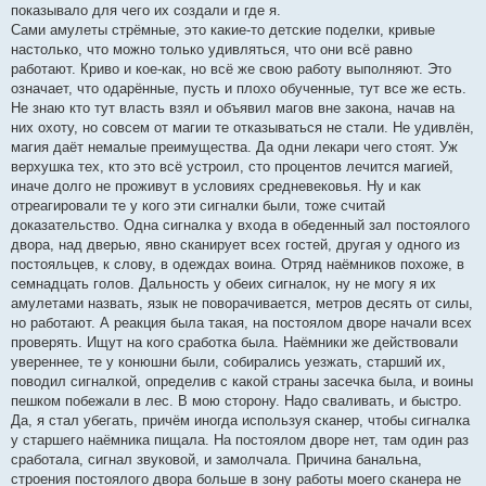
показывало для чего их создали и где я.
Сами амулеты стрёмные, это какие-то детские поделки, кривые
настолько, что можно только удивляться, что они всё равно
работают. Криво и кое-как, но всё же свою работу выполняют. Это
означает, что одарённые, пусть и плохо обученные, тут все же есть.
Не знаю кто тут власть взял и объявил магов вне закона, начав на
них охоту, но совсем от магии те отказываться не стали. Не удивлён,
магия даёт немалые преимущества. Да одни лекари чего стоят. Уж
верхушка тех, кто это всё устроил, сто процентов лечится магией,
иначе долго не проживут в условиях средневековья. Ну и как
отреагировали те у кого эти сигналки были, тоже считай
доказательство. Одна сигналка у входа в обеденный зал постоялого
двора, над дверью, явно сканирует всех гостей, другая у одного из
постояльцев, к слову, в одеждах воина. Отряд наёмников похоже, в
семнадцать голов. Дальность у обеих сигналок, ну не могу я их
амулетами назвать, язык не поворачивается, метров десять от силы,
но работают. А реакция была такая, на постоялом дворе начали всех
проверять. Ищут на кого сработка была. Наёмники же действовали
увереннее, те у конюшни были, собирались уезжать, старший их,
поводил сигналкой, определив с какой страны засечка была, и воины
пешком побежали в лес. В мою сторону. Надо сваливать, и быстро.
Да, я стал убегать, причём иногда используя сканер, чтобы сигналка
у старшего наёмника пищала. На постоялом дворе нет, там один раз
сработала, сигнал звуковой, и замолчала. Причина банальна,
строения постоялого двора больше в зону работы моего сканера не