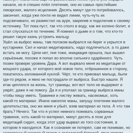
начали, но я спешно плёл плетение, оно из самых простейших
лекарских, малого исцеления. Десять минут где-то потребовалось,
закончил, когда уже почти не видел линии, чуть-чуть их
подсвечивало, но разместил на ауре, закрепив и подключив к своему
источнику. Тот пока пуст, так что сполз в воду, как же колено болит, и
стал спускаться по течению. Я помнил о дыме и о том, что кто-то
решил такую казнь устроить мальцу.
Ушёл за выброс маны, там ползком выбрался на берег и укрылся в
кустарнике. Сел и начал медитировать, надо подлечиться, а то даже
встать не могу. Цепи нет, пня тоже, инициация прошла, пых вышел
серьёзным, похоже я попал во вполне сильного одарённого. Чуть
позже проверю уровень Дара. А вот вырвало меня из медитации от
мощного удара, от которого моё новое тело, отброшенное в сторону,
покатилось изломанной куклой. Чёрт, те кто приковал мальца, были
где-то рядом, и явно не пострадали от выброса. Быстро нашли. Я
итак цеплялся за жизнь, тут границы, вот-вот тело не выдержит и
умрёт, даже я не помогу. Да я и уползал за границу выброса маны
чтобы пищу иметь. Травинки и листву жевать, насекомых, хоть
какой-то материал. Иначе накоплю маны, запущу плетение малого
целительства, оно же меня и убьёт, взяв материал из тела. А что там
брать? Нечего. Так что я успел немного пожевать сорванных
травинок, хоть какой-то материал, минут десять в позе для
медитаций сидел, когда этот удар вырвал из того состояния, в
котором я находился. Как я сознания не потерял, сам не понимаю, но
здоровенный косматый мужик с окладистой бородой, явно криком