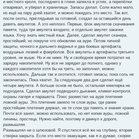
и местного кроля, последнего в глине запекла в углях, а перепёлки
отваривал, и убирал в хранилище. Запасы делал. Соли жалко мало,
но ещё на пару дней хватит, и можно покидать это место. Так вот,
после охоты, приглядывая за готовкой, создал за оставшийся день
девять амулетов. А это неплохо. Первые, блок амулетов скачивания
памяти, туда три амулета входило, и отдельно амулет закачки
языка. Хочу знать местный язык. Далее, сделал амулет сканера,
простейший, но покруче что обновляю на ауре. Потом личной
защиты, ночного и дальнего виденья и два боевых артефакта,
воздушных лезвий и фаерболов. Все амулеты и артефакты третьего
уровня, не выше. Но и не ниже. Ну и свободное время потратил на
зарядку накопителей. Ну все не зарядил до полного, однако у
каждого накопителя хотя бы на треть, но заполнил, можно
использовать. Дальше так и охотился, готовил запасы, пока соль не
закончилась. Пока хватит. За следующие два дня сделал ещё
четыре амулета. А больше основ не было, остальная ювелирка не
подходила. Сделал амулет подводного дыхания, климат-контроля,
охраны лагеря и парашюта. Плюс разместил на ауре плетения
ложной ауры. Это плетение заняло те слои ауры, где ранее
простейшие плетения держал, не те слои где память и знания храню.
Почти всё занял, можно использовать, но нет копии ауры, ложной
личины, простеца. Нужно найти, поэтому и двинул к дороге,
размышляя.
Размышлял не о шлюзовой. Я спустился всё же на глубину, вторая
створка закрыта. Если это место эвакуации, как я и думаю, скорее