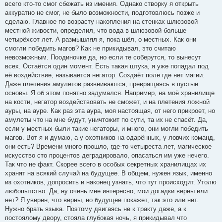
всего кто-то смог сбежать из имения. Однако створку я открыть
аккуратно не смог, не было возможности, подготовлюсь позже и
сделаю. Главное по возрасту накопления на стенках шлюзовой
местной живости, определил, что вода в шлюзовой больше
четырёхсот лет. А размышлял я, пока шёл, о местных. Как они
смогли победить магов? Как не прикидывал, это считаю
невозможным. Поодиночке да, но если те соберутся, то вынесут
всех. Остаётся один момент. Есть такая штука, я уже попадал под
её воздействие, называется негатор. Создаёт поле где нет магии.
Даже плетения амулетов развеиваются, превращаясь в пустые
основы. Я об этом понятно задумался. Например, на моё хранилище
на кости, негатор воздействовать не сможет, и на плетения ложной
ауры, на ауре. Как раз эта аура, моя настоящая, от него прикроет, но
амулеты что на мне будут, уничтожит по сути, та их не спасёт. Да,
если у местных были такие негаторы, и много, они могли победить
магов. Вот я и думаю, а у охотников на одарённых, у ловчих команд,
они есть? Времени много прошло, где-то четыреста лет, магическое
искусство сто процентов деградировало, опасаться им уже нечего.
Так что не факт. Скорее всего в особых секретных хранилищах их
хранят на всякий случай на будущее. В общем, нужен язык, именно
из охотников, допросить и наконец узнать, что тут происходит. Утолю
любопытство. Да, ну очень мне интересно, мои догадки верны или
нет? Я уверен, что верны, но будущее покажет, так это или нет.
Нужно брать языка. Поэтому двигаясь не к тракту даже, а к
постоялому двору, стояла глубокая ночь, я прикидывал что