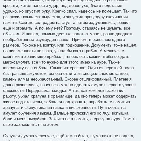
кровати, хотел нанести удар, под левое ухо, благо подставил
удобно, но опустил руку. Крепко спал, надеюсь не помешает. Так что
разложил комплект амулетов, и запустил процедуру скачивания
памяти. Сам же сел радом на стул, а потом задумавшись, решил
ещё и ограбить. А почему нет? Поэтому, стараясь не шуметь, всё
обыскал. И нашёл, помимо десятка золотых монет, ровно двадцать
необработанных изумрудов нашёл. Причём, в основном одного
размера. Похоже на взятку, или подношение. Документы тоже нашёл,
но письменности не знаю, узнал бы кого ограбил. А мешочек с
камнями в хранилище прибрал, теперь есть камни чтобы создать
маго-самолёт, всё что нужно для этого имею на ауре. Также
ювелирику всю собрал. Самое интересное. Один из перстней точно
был раньше амулетом, основа отлита из специальных металлов,
камень алмаз необработанный. Скорее отшлифованный. Плетения
давно развеялись, но из него можно сделать амулет первого уровня
сложности. Порадовала находка. А так, как комплект закончил
работу, убрал храпуна в хранилище, да оно теперь может содержать
живое под стазисом, забрался под кровать, поработал с памятью
храпуна, и скинул знания языка и письменности. Ну и счёта, на
амулет обучения языкам. Дальше приложил его ко лбу, вспышка
боли и меня вырубило. Закачка не в память, а сразу на ауру. Память
свою захламлять я не хотел.
Очнулся думаю через час, ещё темно было, шума никто не поднял,