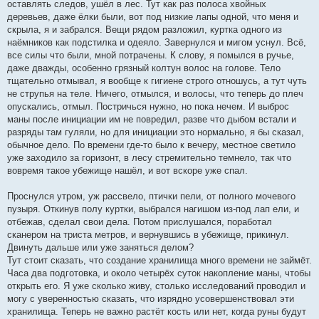
оставлять следов, ушёл в лес. Тут как раз полоса хвойных
деревьев, даже ёлки были, вот под низкие лапы одной, что меня и
скрыла, я и забрался. Вещи рядом разложил, куртка одного из
наёмников как подстилка и одеяло. Завернулся и мигом уснул. Всё,
все силы что были, мной потрачены. К слову, я помылся в ручье,
даже дважды, особенно грязный колтун волос на голове. Тело
тщательно отмывал, я вообще к гигиене строго отношусь, а тут чуть
не струпья на теле. Ничего, отмылся, и волосы, что теперь до плеч
опускались, отмыл. Постричься нужно, но пока нечем. И выброс
маны после инициации им не повредил, разве что дыбом встали и
разряды там гуляли, но для инициации это нормально, я бы сказал,
обычное дело. По времени где-то было к вечеру, местное светило
уже заходило за горизонт, в лесу стремительно темнело, так что
вовремя такое убежище нашёл, и вот вскоре уже спал.
Проснулся утром, уж рассвело, птички пели, от полного мочевого
пузыря. Откинув полу куртки, выбрался нагишом из-под лап ели, и
отбежав, сделал свои дела. Потом прислушался, поработал
сканером на триста метров, и вернувшись в убежище, прикинул.
Двинуть дальше или уже заняться делом?
Тут стоит сказать, что создание хранилища много времени не займёт.
Часа два подготовка, и около четырёх суток накопление маны, чтобы
открыть его. Я уже сколько живу, столько исследований проводил и
могу с уверенностью сказать, что изрядно усовершенствовал эти
хранилища. Теперь не важно растёт кость или нет, когда руны будут