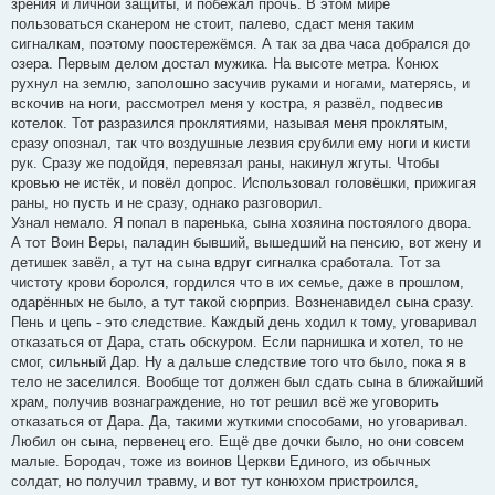
зрения и личной защиты, и побежал прочь. В этом мире
пользоваться сканером не стоит, палево, сдаст меня таким
сигналкам, поэтому поостережёмся. А так за два часа добрался до
озера. Первым делом достал мужика. На высоте метра. Конюх
рухнул на землю, заполошно засучив руками и ногами, матерясь, и
вскочив на ноги, рассмотрел меня у костра, я развёл, подвесив
котелок. Тот разразился проклятиями, называя меня проклятым,
сразу опознал, так что воздушные лезвия срубили ему ноги и кисти
рук. Сразу же подойдя, перевязал раны, накинул жгуты. Чтобы
кровью не истёк, и повёл допрос. Использовал головёшки, прижигая
раны, но пусть и не сразу, однако разговорил.
Узнал немало. Я попал в паренька, сына хозяина постоялого двора.
А тот Воин Веры, паладин бывший, вышедший на пенсию, вот жену и
детишек завёл, а тут на сына вдруг сигналка сработала. Тот за
чистоту крови боролся, гордился что в их семье, даже в прошлом,
одарённых не было, а тут такой сюрприз. Возненавидел сына сразу.
Пень и цепь - это следствие. Каждый день ходил к тому, уговаривал
отказаться от Дара, стать обскуром. Если парнишка и хотел, то не
смог, сильный Дар. Ну а дальше следствие того что было, пока я в
тело не заселился. Вообще тот должен был сдать сына в ближайший
храм, получив вознаграждение, но тот решил всё же уговорить
отказаться от Дара. Да, такими жуткими способами, но уговаривал.
Любил он сына, первенец его. Ещё две дочки было, но они совсем
малые. Бородач, тоже из воинов Церкви Единого, из обычных
солдат, но получил травму, и вот тут конюхом пристроился,