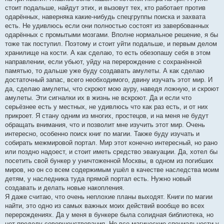
стоит подальше, найдут этих, и вызовут тех, кто работает против
одарённых, наверняка какие-нибудь спецгруппы поиска и захвата
есть. Не удивлюсь если они полностью состоят из завербованных
одарённых с промытыми мозгами. Вполне нормальное решение, я бы
тоже так поступил. Поэтому и стоит уйти подальше, и первым делом
хранилище на кости. А как сделаю, то есть обезопашу себя в этом
направлении, если убьют, уйду на перерождение с сохранённой
памятью, то дальше уже буду создавать амулеты. А как сделаю
достаточный запас, всего необходимого, двину изучать этот мир. И
да, сделаю амулеты, что скроют мою ауру, наведя ложную, и скроют
амулеты. Эти сигналки их в жизнь не вскроют. Да и если что
серьёзнее есть у местных, не удивлюсь что как раз есть, и от них
прикроет. Я стану одним из многих, простецов, и на меня не будут
обращать внимания, что и позволит мне изучить этот мир. Очень
интересно, особенно поиск книг по магии. Также буду изучать и
собирать межмировой портал. Мир этот конечно интересный, но рано
или поздно надоест, и стоит иметь средство эвакуации. Да, хотел бы
посетить свой бункер у уничтоженной Москвы, в одном из погибших
миров, но он со всем содержимым ушёл в качестве наследства моим
детям, у наследника туда прямой портал есть. Нужно новый
создавать и делать новые накопления.
Я даже считаю, что очень неплохие планы выходят. Книги по магии
найти, это одно из самых важных моих действий вообще во всех
перерождениях. Да у меня в бункере была солидная библиотека, но
нет пределу совершенствования. Не все магические специальности у