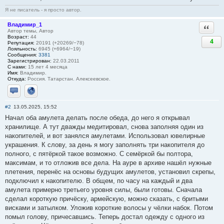
Я не писатель - я просто автор.
Владимир_1
Ответи
Автор темы, Автор
Возраст:
44
4
Репутация:
20191 (+20269/−78)
Лояльность:
6945 (+6964/−19)
Сообщения:
3381
Зарегистрирован:
22.03.2011
С нами:
15 лет 4 месяца
Имя:
Владимир.
Откуда:
Россия. Татарстан. Алексеевское.
Отправить личное сообщение
Сайт
#2
13.05.2025, 15:52
Начал оба амулета делать после обеда, до него я открывал
хранилище. А тут дважды медитировал, снова заполняя один из
накопителей, и вот занялся амулетами. Использовал ювелирные
украшения. К слову, за день я могу заполнять три накопителя до
полного, с пятёркой такое возможно. С семёркой бы полтора,
максимам, и то отложив все дела. На ауре в архиве нашёл нужные
плетения, перенёс на основы будущих амулетов, установил скрепы,
подключил к накопителю. В общем, по часу на каждый и два
амулета примерно третьего уровня силы, были готовы. Сначала
сделал короткую причёску, армейскую, можно сказать, с бритыми
висками и затылком. Уложив короткие волосы у чёлки набок. Потом
помыл голову, причесавшись. Теперь достал одежду с одного из