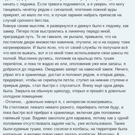
начать с ледника. Если тревога поднимется, а я уверен, что могу
танцевать чечётку рядом с сигналкой, плетения ложной ауры
прикроет, но мало ли что, и лучше заранее набрать припасов на
случай срочного бегства.
Кивнув своим мыслям, я развернулся и двинул было к леднику, как
замер. Пятеро псов выстроились в линеечку передо мной,
преграждая путь. Те не гавкали, не рычали, привыкли, что на
постоялом дворе множество новичков, отучили, но и на охрану тоже
натренировали. И было ясно, что от своей службы те получали всё
что могли выжать, вот и со мной тоже использовали свои шансы по
полной. Мысленно ругаясь, положив на крыльцо пять тушек
перепёлок, и пока те жадно их ели, ополовинив уже мои запасы, я
добрался до ледника. Ожидаемо заперт на навесной замок. Ничего,
убрал его в хранилище, достал и положил рядом, и открыв дверь,
придержал, чтобы не скрипнули петли, ступил на нижние ступени и
прикрыв дверь, стал быстро с спускаться. Внизу ещё одна дверь
была. Закрыта на обычную щеколду, открыл и прошёл в довольно
холодное помещение.
- Отлично, - довольно кивнул я, с интересом осматриваясь.
На стеллажах лежало немало разного, перебирать потом буду, а
пока быстро всё прибрал в хранилище, включая две половинки
говяжьей туши. Видимо закололи для каравана, потому как у одной
половинки отсутствовала задняя часть, уже использовали. Также
были куриные тушки, плюс сосиски и колбасы, на территории была
коптильня, и видимо повар умел делать колбаски. Молодец. А