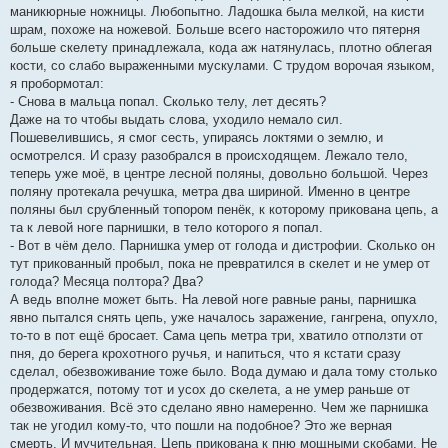
маникюрные ножницы. Любопытно. Ладошка была мелкой, на кисти
шрам, похоже на ножевой. Больше всего насторожило что пятерня
больше скелету принадлежала, кода аж натянулась, плотно облегая
кости, со слабо выраженными мускулами. С трудом ворочая языком,
я пробормотал:
- Снова в мальца попал. Сколько телу, лет десять?
Даже на то чтобы выдать слова, уходило немало сил.
Пошевелившись, я смог сесть, упираясь локтями о землю, и
осмотрелся. И сразу разобрался в происходящем. Лежало тело,
теперь уже моё, в центре лесной поляны, довольно большой. Через
поляну протекала речушка, метра два шириной. Именно в центре
поляны был срубленный топором пенёк, к которому прикована цепь, а
та к левой ноге парнишки, в тело которого я попал.
- Вот в чём дело. Парнишка умер от голода и дистрофии. Сколько он
тут прикованный пробыл, пока не превратился в скелет и не умер от
голода? Месяца полтора? Два?
А ведь вполне может быть. На левой ноге равные раны, парнишка
явно пытался снять цепь, уже началось заражение, гангрена, опухло,
то-то в пот ещё бросает. Сама цепь метра три, хватило отползти от
пня, до берега крохотного ручья, и напиться, что я кстати сразу
сделал, обезвоживание тоже было. Вода думаю и дала тому столько
продержатся, потому тот и усох до скелета, а не умер раньше от
обезвоживания. Всё это сделано явно намеренно. Чем же парнишка
так не угодил кому-то, что пошли на подобное? Это же верная
смерть. И мучительная. Цепь прикована к пню мощными скобами. Не