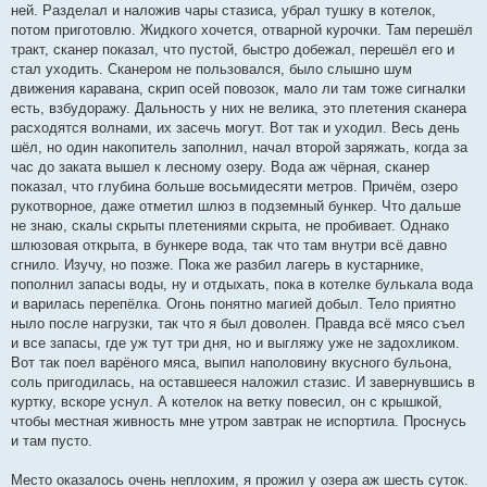
ней. Разделал и наложив чары стазиса, убрал тушку в котелок,
потом приготовлю. Жидкого хочется, отварной курочки. Там перешёл
тракт, сканер показал, что пустой, быстро добежал, перешёл его и
стал уходить. Сканером не пользовался, было слышно шум
движения каравана, скрип осей повозок, мало ли там тоже сигналки
есть, взбудоражу. Дальность у них не велика, это плетения сканера
расходятся волнами, их засечь могут. Вот так и уходил. Весь день
шёл, но один накопитель заполнил, начал второй заряжать, когда за
час до заката вышел к лесному озеру. Вода аж чёрная, сканер
показал, что глубина больше восьмидесяти метров. Причём, озеро
рукотворное, даже отметил шлюз в подземный бункер. Что дальше
не знаю, скалы скрыты плетениями скрыта, не пробивает. Однако
шлюзовая открыта, в бункере вода, так что там внутри всё давно
сгнило. Изучу, но позже. Пока же разбил лагерь в кустарнике,
пополнил запасы воды, ну и отдыхать, пока в котелке булькала вода
и варилась перепёлка. Огонь понятно магией добыл. Тело приятно
ныло после нагрузки, так что я был доволен. Правда всё мясо съел
и все запасы, где уж тут три дня, но и выгляжу уже не задохликом.
Вот так поел варёного мяса, выпил наполовину вкусного бульона,
соль пригодилась, на оставшееся наложил стазис. И завернувшись в
куртку, вскоре уснул. А котелок на ветку повесил, он с крышкой,
чтобы местная живность мне утром завтрак не испортила. Проснусь
и там пусто.
Место оказалось очень неплохим, я прожил у озера аж шесть суток.