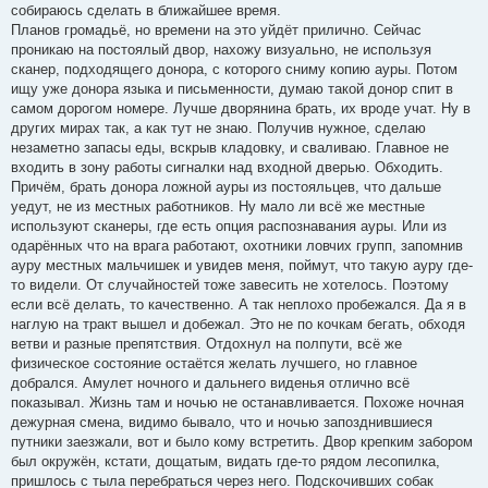
собираюсь сделать в ближайшее время.
Планов громадьё, но времени на это уйдёт прилично. Сейчас
проникаю на постоялый двор, нахожу визуально, не используя
сканер, подходящего донора, с которого сниму копию ауры. Потом
ищу уже донора языка и письменности, думаю такой донор спит в
самом дорогом номере. Лучше дворянина брать, их вроде учат. Ну в
других мирах так, а как тут не знаю. Получив нужное, сделаю
незаметно запасы еды, вскрыв кладовку, и сваливаю. Главное не
входить в зону работы сигналки над входной дверью. Обходить.
Причём, брать донора ложной ауры из постояльцев, что дальше
уедут, не из местных работников. Ну мало ли всё же местные
используют сканеры, где есть опция распознавания ауры. Или из
одарённых что на врага работают, охотники ловчих групп, запомнив
ауру местных мальчишек и увидев меня, поймут, что такую ауру где-
то видели. От случайностей тоже завесить не хотелось. Поэтому
если всё делать, то качественно. А так неплохо пробежался. Да я в
наглую на тракт вышел и добежал. Это не по кочкам бегать, обходя
ветви и разные препятствия. Отдохнул на полпути, всё же
физическое состояние остаётся желать лучшего, но главное
добрался. Амулет ночного и дальнего виденья отлично всё
показывал. Жизнь там и ночью не останавливается. Похоже ночная
дежурная смена, видимо бывало, что и ночью запозднившиеся
путники заезжали, вот и было кому встретить. Двор крепким забором
был окружён, кстати, дощатым, видать где-то рядом лесопилка,
пришлось с тыла перебраться через него. Подскочивших собак