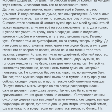
источник здоровья. Тот шанс что отбросит меня от кромки, за которой
ждёт смерть, и позволит хоть как-то восстановить тело.
Да, я использовал знания, накопленные ещё в бытность свою
демоном. И надо сказать не думал, что они пригодятся. А все знания
сохранены на ауре, там их не потеряешь, поэтому я знал, что делал.
Сначала отсёк возможный контакт чужой праны с моей душой, это ей
может навредить, а пустил всё на восстановление тела. Да я только
и успел что убрать гангрену, нога в порядке, колено подлечить,
кажется я разбил его камнем, и чуть восстановить тело. Именно
чуть. Остался тем же дистрофиком, но за кромку теперь не уйду. Да
я не успевал восстановить тело, крики уже рядом были, а тут в две
глотки кто-то заорал от ярости, стало ясно что меня и тело того
мужика, увидели. Кстати, тот пусть не одарённый, обычный простец,
но прана сильна, это хорошо. В общем, вопль двух мужчин, по
голосам женщин тут не было, стал для меня сигналом. Тут всё на
инстинктах управление, особенность магии демонов, которой я
пользовался. Не хотелось бы, это как наркотик, но вынужден был.
Так вот, тело мужика подо мной высохло в мумию, а я ту прану что
собрал, сконцентрировал, и пустил вокруг себя огненным кольцом.
По сути плазма мигом метров на сто вокруг распространилась,
сжигая деревья, плавя даже землю. Так что кто бы ко мне не
приближался, от них даже пепла не осталось. Я оторвался от шеи
сухого как дерева тела высохшей мумии мужика, сев рядом, вытирая
подбородок от крови, тут пятно два на два метра нетронутой земли,
где мы лежали, а вокруг если не плавилась земля, то близко. На