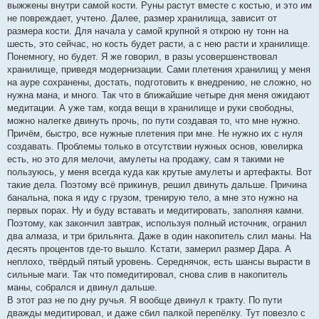
выжжены внутри самой кости. Руны растут вместе с костью, и это им
не повреждает, учтено. Далее, размер хранилища, зависит от
размера кости. Для начала у самой крупной я открою ну тонн на
шесть, это сейчас, но кость будет расти, а с нею расти и хранилище.
Понемногу, но будет. Я же говорил, в разы усовершенствовал
хранилище, приведя модернизации. Сами плетения хранилищ у меня
на ауре сохранены, достать, подготовить к внедрению, не сложно, но
нужна мана, и много. Так что в ближайшие четыре дня меня ожидают
медитации. А уже там, когда вещи в хранилище и руки свободны,
можно налегке двинуть прочь, по пути создавая то, что мне нужно.
Причём, быстро, все нужные плетения при мне. Не нужно их с нуля
создавать. Проблемы только в отсутствии нужных основ, ювелирка
есть, но это для мелочи, амулеты на продажу, сам я такими не
пользуюсь, у меня всегда куда как крутые амулеты и артефакты. Вот
такие дела. Поэтому всё прикинув, решил двинуть дальше. Причина
банальна, пока я иду с грузом, тренирую тело, а мне это нужно на
первых порах. Ну и буду вставать и медитировать, заполняя камни.
Поэтому, как закончил завтрак, используя полный источник, огранил
два алмаза, и три брильянта. Даже в один накопитель слил маны. На
десять процентов где-то вышло. Кстати, замерил размер Дара. А
неплохо, твёрдый пятый уровень. Середнячок, есть шансы вырасти в
сильные маги. Так что помедитировал, снова слив в накопитель
маны, собрался и двинул дальше.
В этот раз не по дну ручья. Я вообще двинул к тракту. По пути
дважды медитировал, и даже сбил палкой перепёлку. Тут повезло с