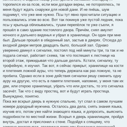
торопился из-за псов, если мои догадки верны, не потороплюсь, те
меня будут ждать снаружи для новой дани. И не пнёшь, шум
поднимут, что уже мне нужно. Псы тут явно просчитали ситуацию и
пользовались этим во всю. Вот так покинув уже пустой ледник, пока
псы у крыльца облизывались, тушки перепёлок те уже съели, я
прошёл в само здание постоялого двора. Причём, снял амулет
ночного и дальнего виденья и убрал в хранилище. Он один при мне
был. Дальше прошёл в обеденный зал, застыв в дверях. Отсюда до
входной двери метров двадцать было, большой зал. Однако
уверенно двинул к сигналке, постоял под ней минуты три, та так и не
подала сигнал, работает схема, так что поспешил к лестнице на
второй этаж, прикидывая что дальше делать. Кстати, сигналку, ту
трофейную, я изучил. Так вот, я сейчас прикрыт, хранилище на кости
и плетения ложной ауры, что теперь держала как раз ложную, та не
пробила. Однако если в зоне действия сигналки решу сменить одну
ауру на другую, что есть в памяти плетения, напомню, у меня там их
две, или открою хранилище, убрать что или достать, то это сигналка
засечёт. Так что с виду простец, вот и будут играть простеца.
Вынуждено, понятно.
Пока же вскрыл дверь в нужную спальню, тут спал в самом лучшем
номере дородный мужчина. Осталось два дела, снять знания языка,
изучив его, потом уже найти знающего языка, и допросить, выяснить
подробности по местной жизни. Вскрыл я дверь хранилищем, пройдя
внутрь, достал и прислонил к стене. Подойдя к спящему, что
заметно похрапывал, отодвинул портьеру балдахина роскошной