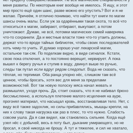
меня развиты. По некоторым книг вообще не имелось. Я ищу, и этот
мир просто ещё один шанс, разве можно его упустить? Вот и я не
желаю. Причеём, я отлично понимаю, что найти тут книги по магии
шансы очень малы. Если уж за одарёнными такая охота, то всё что
относиться к магии, забирают, отбирают, выкупают, а потом
уничтожают. Думаю, не всё, потомки магических семей наверняка
что-то сохранили. Да и местные власти тоже что-то утаить должны,
держат что-то вроде тайных библиотек, чтобы своих последователей
хоть чему-то учить. И думаю хорошо учат лекарской магии,
остальное так-сяк. По поделкам видно, в виде сигналок. Кстати,
свою пока отключил, а то постоянно верещит, нервирует. А пока
вышел к берегу ручья и ступив в воду, двинул выше по ручью,
следы так путал если вдруг рядом следопыт. Вода не сказать, что
тёплая, но терпимая. Оба ранца упорно нёс, слишком там всё
ценное, чтобы бросать, хотя вес для меня за пределами
возможностей. Вот так новую полоску мяса начал жевать и
размышлял, уходя прочь. Да, стоит сказать, что я не набивал брюхо
бессмысленно, а используя плетение малого исцеления на ауре,
прогонял материал, что насыщал кровь, восстанавливая тело. Нет, с
виду всё также задохлик, но силы прибавлялись, мышцы крепли, на
них к слову такая нагрузка как раз в плюс, то что нужно. Слабость
совсем ушла. Да я сам видел, как становлюсь сильнее. Когда ещё
узел нёс с добычей, весь в поту был, дыхание умирающего, но не
бросал, я своё никогда не брошу. А тут и тяжелее, и сил не хватало,