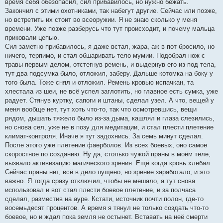
время себя обезопасил, сил прибавилось, но нужно бежать.
Закончил с этими охотниками, так набегут другие. Сейчас или позже,
но встретить их стоит во всеоружии. Я не знаю сколько у меня
времени. Уже позже разберусь что тут происходит, и почему мальца
приковали цепью.
Сил заметно прибавилось, я даже встал, жара, аж в пот бросило, но
ничего, терпимо, и стал обшаривать тело мумии. Подобрал нож с
травы первым делом, отстегнув ремень, и выдернув его из-под тела,
тут два подсумка было, отложил, заберу. Дальше котомка на боку у
того была. Тоже снял и отложил. Ремень кровью испачкан, та
хлестала из шеи, не всё успел заглотить, но главное есть сумка, уже
радует. Стянув куртку, сапоги и штаны, сделал узел. А что, вещей у
меня вообще нет, тут хоть что-то, так что осмотревшись, вещи
рядом, дышать тяжело было из-за дыма, кашлял и глаза слезились,
но снова сел, уже не в позу для медитации, и стал плести плетение
климат-контроля. Иначе я тут задохнись. За семь минут сделал.
После этого уже плетение фаерболов. Из всех боевых, оно самое
скоростное по созданию. Ну да, столько чужой праны в моём теле,
вызвало активизацию магического зрения. Ещё когда кровь хлебал.
Сейчас праны нет, всё в дело пущено, но зрение заработало, и это
важно. Я тогда сразу отключил, чтобы не мешало, а тут снова
использовал и вот стал плести боевое плетение, и за полчаса
сделал, разместив на ауре. Кстати, источник почти полон, где-то
восемьдесят процентов. А время я тянул не только создать что-то
боевое, но и ждал пока земля не остынет. Вставать на неё смерти