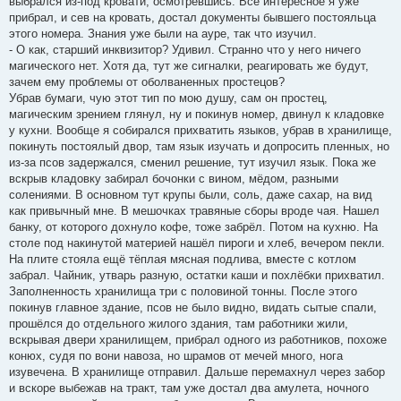
выбрался из-под кровати, осмотревшись. Всё интересное я уже
прибрал, и сев на кровать, достал документы бывшего постояльца
этого номера. Знания уже были на ауре, так что изучил.
- О как, старший инквизитор? Удивил. Странно что у него ничего
магического нет. Хотя да, тут же сигналки, реагировать же будут,
зачем ему проблемы от оболваненных простецов?
Убрав бумаги, чую этот тип по мою душу, сам он простец,
магическим зрением глянул, ну и покинув номер, двинул к кладовке
у кухни. Вообще я собирался прихватить языков, убрав в хранилище,
покинуть постоялый двор, там язык изучать и допросить пленных, но
из-за псов задержался, сменил решение, тут изучил язык. Пока же
вскрыв кладовку забирал бочонки с вином, мёдом, разными
солениями. В основном тут крупы были, соль, даже сахар, на вид
как привычный мне. В мешочках травяные сборы вроде чая. Нашел
банку, от которого дохнуло кофе, тоже забрёл. Потом на кухню. На
столе под накинутой материей нашёл пироги и хлеб, вечером пекли.
На плите стояла ещё тёплая мясная подлива, вместе с котлом
забрал. Чайник, утварь разную, остатки каши и похлёбки прихватил.
Заполненность хранилища три с половиной тонны. После этого
покинув главное здание, псов не было видно, видать сытые спали,
прошёлся до отдельного жилого здания, там работники жили,
вскрывая двери хранилищем, прибрал одного из работников, похоже
конюх, судя по вони навоза, но шрамов от мечей много, нога
изувечена. В хранилище отправил. Дальше перемахнул через забор
и вскоре выбежав на тракт, там уже достал два амулета, ночного