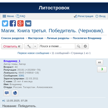
Литостровок
Меню
FAQ
Регистрация
Вход
Магик. Книга третья. Победитель. (Черновик).
Список разделов
Мастерская
Личные разделы
Поселягин Владимир
Ответить
Первое новое сообщение
• 11 сообщений • Страница 1 из 1
Владимир_1
Ответи
Автор темы, Автор
Возраст:
44
3
Репутация:
20191 (+20269/−78)
Лояльность:
6945 (+6964/−19)
Сообщения:
3381
Зарегистрирован:
22.03.2011
С нами:
15 лет 4 месяца
Имя:
Владимир.
Откуда:
Россия. Татарстан. Алексеевское.
Отправить личное сообщение
Сайт
#1
13.05.2025, 07:26
Название: Победитель.