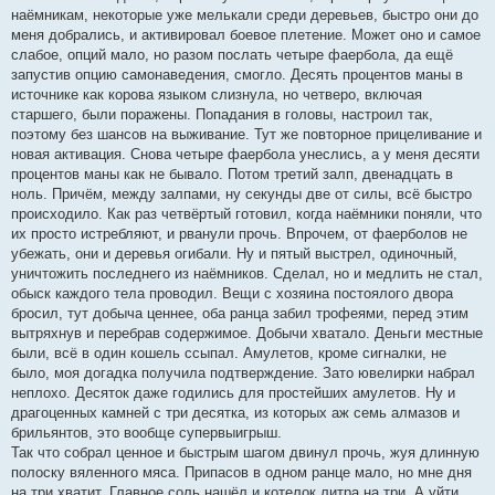
наёмникам, некоторые уже мелькали среди деревьев, быстро они до
меня добрались, и активировал боевое плетение. Может оно и самое
слабое, опций мало, но разом послать четыре фаербола, да ещё
запустив опцию самонаведения, смогло. Десять процентов маны в
источнике как корова языком слизнула, но четверо, включая
старшего, были поражены. Попадания в головы, настроил так,
поэтому без шансов на выживание. Тут же повторное прицеливание и
новая активация. Снова четыре фаербола унеслись, а у меня десяти
процентов маны как не бывало. Потом третий залп, двенадцать в
ноль. Причём, между залпами, ну секунды две от силы, всё быстро
происходило. Как раз четвёртый готовил, когда наёмники поняли, что
их просто истребляют, и рванули прочь. Впрочем, от фаерболов не
убежать, они и деревья огибали. Ну и пятый выстрел, одиночный,
уничтожить последнего из наёмников. Сделал, но и медлить не стал,
обыск каждого тела проводил. Вещи с хозяина постоялого двора
бросил, тут добыча ценнее, оба ранца забил трофеями, перед этим
вытряхнув и перебрав содержимое. Добычи хватало. Деньги местные
были, всё в один кошель ссыпал. Амулетов, кроме сигналки, не
было, моя догадка получила подтверждение. Зато ювелирки набрал
неплохо. Десяток даже годились для простейших амулетов. Ну и
драгоценных камней с три десятка, из которых аж семь алмазов и
брильянтов, это вообще супервыигрыш.
Так что собрал ценное и быстрым шагом двинул прочь, жуя длинную
полоску вяленного мяса. Припасов в одном ранце мало, но мне дня
на три хватит. Главное соль нашёл и котелок литра на три. А уйти