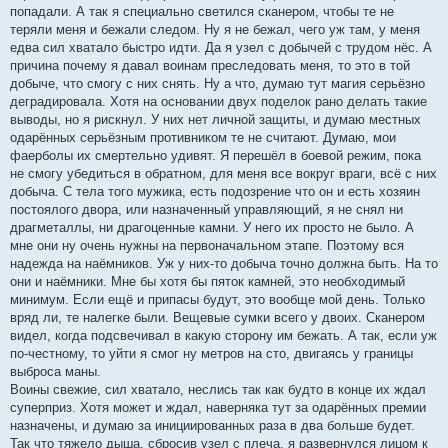
попадали. А так я специально светился сканером, чтобы те не
теряли меня и бежали следом. Ну я не бежал, чего уж там, у меня
едва сил хватало быстро идти. Да я узел с добычей с трудом нёс. А
причина почему я давал воинам преследовать меня, то это в той
добыче, что смогу с них снять. Ну а что, думаю тут магия серьёзно
деградировала. Хотя на основании двух поделок рано делать такие
выводы, но я рискнул. У них нет личной защиты, и думаю местных
одарённых серьёзным противником те не считают. Думаю, мои
фаерболы их смертельно удивят. Я перешёл в боевой режим, пока
не смогу убедиться в обратном, для меня все вокруг враги, всё с них
добыча. С тела того мужика, есть подозрение что он и есть хозяин
постоялого двора, или назначенный управляющий, я не снял ни
драгметаллы, ни драгоценные камни. У него их просто не было. А
мне они ну очень нужны на первоначальном этапе. Поэтому вся
надежда на наёмников. Уж у них-то добыча точно должна быть. На то
они и наёмники. Мне бы хотя бы пяток камней, это необходимый
минимум. Если ещё и припасы будут, это вообще мой день. Только
вряд ли, те налегке были. Вещевые сумки всего у двоих. Сканером
видел, когда подсвечивал в какую сторону им бежать. А так, если уж
по-честному, то уйти я смог ну метров на сто, двигаясь у границы
выброса маны.
Воины свежие, сил хватало, неслись так как будто в конце их ждал
суперприз. Хотя может и ждал, наверняка тут за одарённых премии
назначены, и думаю за инициированных раза в два больше будет.
Так что тяжело дыша, сбросив узел с плеча, я развернулся лицом к