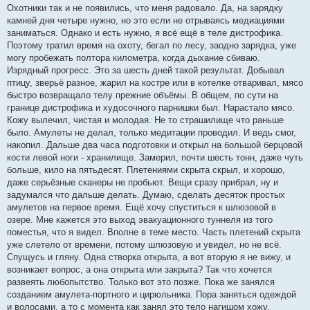
Охотники так и не появились, что меня радовало. Да, на зарядку
камней дня четыре нужно, но это если не отрываясь медиациями
заниматься. Однако и есть нужно, я всё ещё в теле дистрофика.
Поэтому тратил время на охоту, бегал по лесу, заодно зарядка, уже
могу пробежать полтора километра, когда дыхание сбиваю.
Изрядный прогресс. Это за шесть дней такой результат. Добывал
птицу, зверьё разное, жарил на костре или в котелке отваривал, мясо
быстро возвращало телу прежние объёмы. В общем, по сути на
границе дистрофика и худосочного парнишки был. Нарастало мясо.
Кожу вылечил, чистая и молодая. Не то страшилище что раньше
было. Амулеты не делал, только медитации проводил. И ведь смог,
накопил. Дальше два часа подготовки и открыл на большой берцовой
кости левой ноги - хранилище. Замерил, почти шесть тонн, даже чуть
больше, кило на пятьдесят. Плетениями скрыта скрыл, и хорошо,
даже серьёзные сканеры не пробьют. Вещи сразу прибрал, ну и
задумался что дальше делать. Думаю, сделать десяток простых
амулетов на первое время. Ещё хочу спуститься к шлюзовой в
озере. Мне кажется это выход эвакуационного туннеля из того
поместья, что я видел. Вполне в теме место. Часть плетений скрыта
уже слетело от времени, потому шлюзовую и увидел, но не всё.
Спущусь и гляну. Одна створка открыта, а вот вторую я не вижу, и
возникает вопрос, а она открыта или закрыта? Так что хочется
развеять любопытство. Только вот это позже. Пока же занялся
созданием амулета-портного и цирюльника. Пора заняться одеждой
и волосами, а то с момента как занял это тело нагишом хожу.