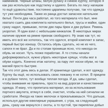
наёмников. Чёрные штаны, белую рубаху и синюю куртку, которую я
как раз использую как подстилку и одеяло. Бегать по лесу нагишом
то ещё удовольствие, постоянно царапины получаю, так что одежда
тут уже необходима. Также из ранца достал запасное нательное
бельё. Почти два часа работал, из того материала что был, мне
хватало сшить два комплекта нательного белья, трусы и майки, один
сразу надел, привыкаю, потом две пары брюк и две рубахи. Ремень
укоротил. Я один взял с небольшим кинжалом. В некоторых мирах
наличие оружия на ремне признак свободного. Ну знаю как тут, но
иметь его всё же хотелось, так что оделся, второй комплект в запас,
первый быстро изношу. Осталось обувь сделать, но не из чего,
сапоги я не брал. Да и по стопам проникши ясно, что никогда он
обувь не носил. Чуть позже поработаю. А то стопы начали
деформироваться, нужно убрать некоторые хрящи, чтобы мог в
обуви ходить. Конечно итак натопчу, за пару лет носки обуви, но так
магией просто быстрее.
Так что этот день весь в делах. И хранилище сделал, и вот одежду.
Куртку бы ещё, но использовать свою лежанку я не хотел. В прицепе
и в рубахе тепло, тут вообще теплая погода. И да, швы сделал,
чтобы внимания не привлечь, просто на вид дорогая и качественная
одежда. И ману, что пропитала материал, из-за использования
портного амулета, втянул в себя, очистил, чтобы на ней сигналки не
сработали. Иногда на таких мелочах и прокалываешься. Что дальше,
используя другие ювелирные украшения, с утра, на следующий
день, сразу как вернулся с охоты, а то пустой, три перепёлки добыл