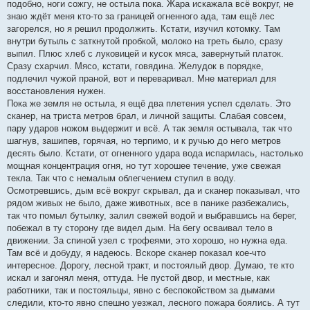
подобно, ноги сожгу, не остыла пока. Жара искажала всё вокруг, не
знаю ждёт меня кто-то за границей огненного ада, там ещё лес
загорелся, но я решил продолжить. Кстати, изучил котомку. Там
внутри бутыль с заткнутой пробкой, молоко на треть было, сразу
выпил. Плюс хлеб с луковицей и кусок мяса, завернутый платок.
Сразу схарчил. Мясо, кстати, говядина. Желудок в порядке,
подлечил чужой праной, вот и переваривал. Мне материал для
восстановления нужен.
Пока же земля не остыла, я ещё два плетения успел сделать. Это
сканер, на триста метров брал, и личной защиты. Слабая совсем,
пару ударов ножом выдержит и всё. А так земля остывала, так что
шагнув, зашипев, горячая, но терпимо, и к ручью до него метров
десять было. Кстати, от огненного удара вода испарилась, настолько
мощная концентрация огня, но тут хорошее течение, уже свежая
текла. Так что с немалым облегчением ступил в воду.
Осмотревшись, дым всё вокруг скрывал, да и сканер показывал, что
рядом живых не было, даже животных, все в панике разбежались,
так что помыл бутылку, залил свежей водой и выбравшись на берег,
побежал в ту сторону где видел дым. На бегу осваивал тело в
движении. За спиной узел с трофеями, это хорошо, но нужна еда.
Там всё и добуду, я надеюсь. Вскоре сканер показал кое-что
интересное. Дорогу, лесной тракт, и постоялый двор. Думаю, те кто
искал и загонял меня, оттуда. Не пустой двор, и местные, как
работники, так и постояльцы, явно с беспокойством за дымами
следили, кто-то явно спешно уезжал, лесного пожара боялись. А тут