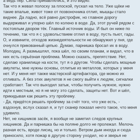
а ведь пёр. Силы прибавлялись, и это видно.
Так что я жевал полоску за плоской, пускал на тело. Уже щёки не
такие впалые, живот тоже от позвоночника отлип, мышцы стало
виднее. Да ладно, всё равно дистрофик, но главное дорогу
выдерживал и упорно шёл по колено в воде. Да, этот ручей рядом с
постоялым двором тёк. Главный источник воды. И был он ниже по
течению, так что я с удовольствием отлил в воду, пусть пьют, гады.
О, и извините, отходов жизнедеятельности не обнаружил у пня, где
очнулся прикованный цепью. Думаю, парнишка бросал их в воду.
Молодец. А размышлял, пока шёл, по своим планам, и видал, что в
них есть серьёзная проблема. Можно сказать, препятствие. Нет,
сделаю хранилище на кости, тут я о другом. Чтобы сделать мощные
амулеты, мне нужны основы, отлитые из металлов, которых у меня
нет. И у меня нет также мастерской артефактора, где можно их
отливать. А без этих амулетов я не смогу выйти к людям, сигналки
сработают. Так что выходил затык, чтобы получить нужное, нужно
идти к местным, но я не могу это сделать, защиты нет. Вот и шёл,
прикидывая как решить эту проблему.
- Да, придётся решать проблему за счёт того, что уже есть, -
вздохнув, вслух сказал я, и тут сканер показал нечто такое, что меня
удивило.
Нет, не хищников засёк, я вообще не заметил следов крупных
хищников. Да и парнишка бы на поляне долго не пролежал. Мелочь
разная есть, вроде лисиц, но и только. Ветром дым иногда и сюда
приносило, хотя пожар в другую сторону уходил, но и зверья не