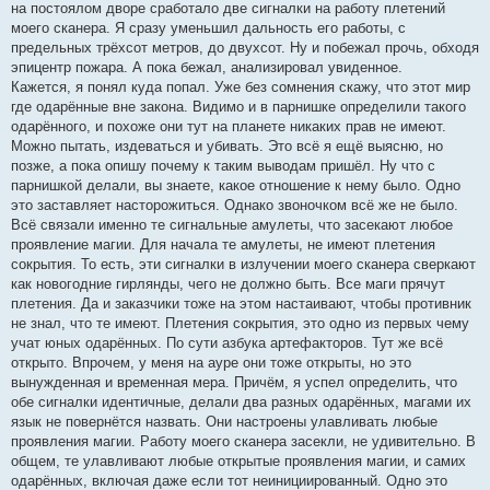
на постоялом дворе сработало две сигналки на работу плетений
моего сканера. Я сразу уменьшил дальность его работы, с
предельных трёхсот метров, до двухсот. Ну и побежал прочь, обходя
эпицентр пожара. А пока бежал, анализировал увиденное.
Кажется, я понял куда попал. Уже без сомнения скажу, что этот мир
где одарённые вне закона. Видимо и в парнишке определили такого
одарённого, и похоже они тут на планете никаких прав не имеют.
Можно пытать, издеваться и убивать. Это всё я ещё выясню, но
позже, а пока опишу почему к таким выводам пришёл. Ну что с
парнишкой делали, вы знаете, какое отношение к нему было. Одно
это заставляет насторожиться. Однако звоночком всё же не было.
Всё связали именно те сигнальные амулеты, что засекают любое
проявление магии. Для начала те амулеты, не имеют плетения
сокрытия. То есть, эти сигналки в излучении моего сканера сверкают
как новогодние гирлянды, чего не должно быть. Все маги прячут
плетения. Да и заказчики тоже на этом настаивают, чтобы противник
не знал, что те имеют. Плетения сокрытия, это одно из первых чему
учат юных одарённых. По сути азбука артефакторов. Тут же всё
открыто. Впрочем, у меня на ауре они тоже открыты, но это
вынужденная и временная мера. Причём, я успел определить, что
обе сигналки идентичные, делали два разных одарённых, магами их
язык не повернётся назвать. Они настроены улавливать любые
проявления магии. Работу моего сканера засекли, не удивительно. В
общем, те улавливают любые открытые проявления магии, и самих
одарённых, включая даже если тот неинициированный. Одно это