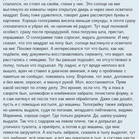
спалился, но стоял на своём, глюки у них. Это солнце на миг
выглянуло из комнаты через открытую дверь и через окно осветило
квадрат. Боец тоже удивлялся, говорит даже рассмотрел буквы и
картинки. Хорошо голограмма висела меньше секунды, я почти сразу
спохватился и убрал её, но наличие её радует. Тут ещё полковой
особист, сразу после процедурной, пока погрузка шла, пристал,
опрашивал. О голограмме тоже спросил, видать доложили. И ему
сказал, что это квадрат на полу был, солнце выглянуло и осветило
на миг. Похоже поверил. А интересовался тот что было, как нас
подбили, ему документы восстанавливать сержанту, что видел, как
расстались с немцами. Тот бы раньше подошёл, но отсутствовал в
полку, только что подъехал. Ну ладно, и тут вроде неплохо всё
вышло, врач не ставил в диагнозе амнезия, я ему о проблемах с
памятью не сообщал, повоевать хочу. Впрочем, тот знал, доложили
и без меня, опросил, и махнул рукой. Мол, восстановится. Прям
какой эксперт по этому делу. Это ирония, если что. Ну а пока в
санроте был, шлемофон и комбинезон забрали, почистили форму, и
я сам натянул её после того как меня обработали. Даже сам дошёл,
пусть и с помощью костыля, до машины. Телогрейку также забрали,
но шинель выдали, судя по погонам, младшего лейтенанта, видимо
Маринина, хорошо сидит. Где только держали. Да, шапку-ушанку
выдали. Так что с сидором на левом плече, так и допрыгал до
уличного туалета, а припёрло, а потом и до машины, где мне
помогли загрузится. А костыль забрали, сказали в тылу выделят, тут
это дефицит, всё описано, и вот мы покатили в тыл, в составе шести