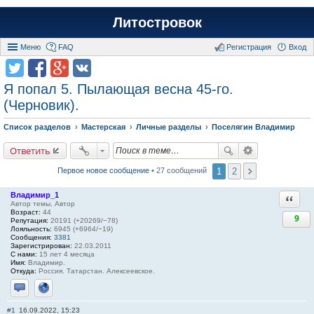
Литостровок
Меню
FAQ
Регистрация
Вход
Я попал 5. Пылающая весна 45-го.
(Черновик).
Список разделов
Мастерская
Личные разделы
Поселягин Владимир
Ответить
1
2
Первое новое сообщение
• 27 сообщений
Владимир_1
Ответи
Автор темы, Автор
Возраст:
44
9
Репутация:
20191 (+20269/−78)
Лояльность:
6945 (+6964/−19)
Сообщения:
3381
Зарегистрирован:
22.03.2011
С нами:
15 лет 4 месяца
Имя:
Владимир.
Откуда:
Россия. Татарстан. Алексеевское.
Отправить личное сообщение
Сайт
#1
16.09.2022, 15:23