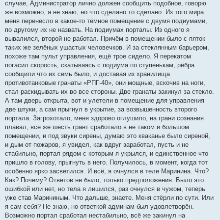
случае, Администратор лично должен сообщить подобное, говорю
же возможно, я не знаю, но что сделано то сделано. Из того мира
меня перенесло в какое-то тёмное помещение с двумя подиумами,
по другому их не назвать. На подиумах порталы. Из одного я
вывалился, второй не работал. Причём в помещении было с пяток
таких же зелёных ушастых человечков. И за стеклянным барьером,
похоже там пульт управления, ещё трое сидело. Я перекатом
погасил скорость, скатываясь с подиума по ступенькам, рёбра
сообщили что их семь было, и доставая из хранилища
противотанковые гранаты «РПГ-40», они мощные, вскочив на ноги,
стал раскидывать их во все стороны. Две гранаты закинул за стекло.
А там дверь открыта, вот и улетели в помещение для управления
две штуки, а сам прыгнул в укрытие, за возвышенность второго
портала. Загрохотало, меня здорово оглушило, на грани сознания
плавал, все же шесть грант сработало в не таком и большом
помещении, и под звуки сирены, думаю это кваканье было сиреной,
и дым от пожаров, я увидел, как вдруг заработал, пусть и не
стабильно, портал рядом с которым я укрылся, и единственное что
пришло в голову, прыгнуть в него. Получилось, в момент, когда тот
особенно ярко засветился. И всё, я очнулся в теле Маринина. Что?
Как? Почему? Ответов не было, только предположения. Было это
ошибкой или нет, но тела я лишился, раз очнулся в чужом, теперь
уже став Марининым. Что дальше, знаете. Меня стёрли по сути. Или
я сам себя? Не знаю, но ответкой админам был удовлетворён.
Возможно портал сработал нестабильно, всё же закинул на