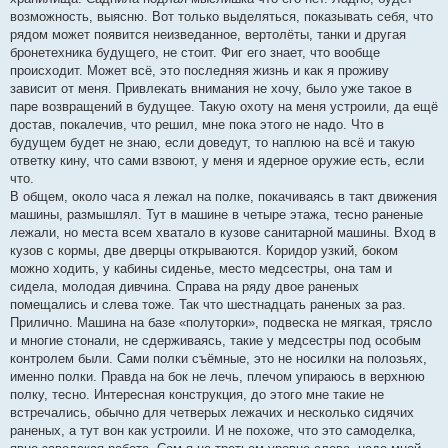
возможность, выясню. Вот только выделяться, показывать себя, что
рядом может появится неизведанное, вертолёты, танки и другая
бронетехника будущего, не стоит. Фиг его знает, что вообще
происходит. Может всё, это последняя жизнь и как я проживу
зависит от меня. Привлекать внимания не хочу, было уже такое в
паре возвращений в будущее. Такую охоту на меня устроили, да ещё
достав, покалечив, что решил, мне пока этого не надо. Что в
будущем будет не знаю, если доведут, то наплюю на всё и такую
ответку кину, что сами взвоют, у меня и ядерное оружие есть, если
что.
В общем, около часа я лежал на полке, покачиваясь в такт движения
машины, размышлял. Тут в машине в четыре этажа, тесно раненые
лежали, но места всем хватало в кузове санитарной машины. Вход в
кузов с кормы, две дверцы открываются. Коридор узкий, боком
можно ходить, у кабины сиденье, место медсестры, она там и
сидела, молодая дивчина. Справа на ряду двое раненых
помещались и слева тоже. Так что шестнадцать раненых за раз.
Прилично. Машина на базе «полуторки», подвеска не мягкая, трясло
и многие стонали, не сдерживаясь, такие у медсестры под особым
контролем были. Сами полки съёмные, это не носилки на полозьях,
именно полки. Правда на бок не лечь, плечом упираюсь в верхнюю
полку, тесно. Интересная конструкция, до этого мне такие не
встречались, обычно для четверых лежачих и несколько сидячих
раненых, а тут вон как устроили. И не похоже, что это самоделка,