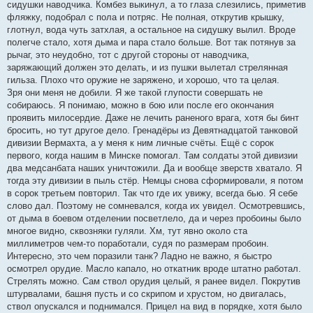
сидушки наводчика. Комбез выкинул, а то глаза слезились, приметив
фляжку, подобрал с пола и потряс. Не полная, открутив крышку,
глотнул, вода чуть затхлая, а остальное на сидушку вылил. Вроде
полегче стало, хотя дыма и пара стало больше. Вот так потянув за
рычаг, это неудобно, тот с другой стороны от наводчика,
заряжающий должен это делать, и из пушки вылетал стрелянная
гильза. Плохо что оружие не заряжено, и хорошо, что та целая.
Зря они меня не добили. Я же такой глупости совершать не
собираюсь. Я понимаю, можно в бою или после его окончания
проявить милосердие. Даже не лечить раненого врага, хотя бы бинт
бросить, но тут другое дело. Гренадёры из Девятнадцатой танковой
дивизии Вермахта, а у меня к ним личные счёты. Ещё с сорок
первого, когда нашим в Минске помогал. Там солдаты этой дивизии
два медсанбата наших уничтожили. Да и вообще зверств хватало. Я
тогда эту дивизии в пыль стёр. Немцы снова сформировали, я потом
в сорок третьем повторил. Так что где их увижу, всегда бью. Я себе
слово дал. Поэтому не сомневался, когда их увидел. Осмотревшись,
от дыма в боевом отделении посветлело, да и через пробоины было
многое видно, сквозняки гуляли. Хм, тут явно около ста
миллиметров чем-то поработали, судя по размерам пробоин.
Интересно, это чем поразили танк? Ладно не важно, я быстро
осмотрел орудие. Масло капало, но откатник вроде штатно работал.
Стрелять можно. Сам ствол орудия целый, я ранее видел. Покрутив
штурвалами, башня пусть и со скрипом и хрустом, но двигалась,
ствол опускался и поднимался. Прицел на вид в порядке, хотя было