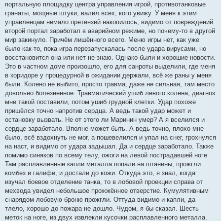
портальную площадку центра управления игрой, противотанковые
гранаты, мощные штуки, валил всех, кого увижу. У меня к этим
управленцам немало претензий накопилось, видимо от повреждений
второй портал заработал в аварийном режиме, но почему-то в другой
мир закинуло. Причём лишённого всего. Меню игры нет, как уже
было как-то, пока игра перезапускалась после удара вирусами, но
восстановится она или нет не знаю. Однако были и хорошие новости.
Это в частном доме произошло, его для санроты выделили, где меня
в коридоре у процедурной в ожидании держали, всё же раны у меня
были. Колено не выбито, просто травма, даже не сильная, там место
довольно болезненное. Травматический ушиб левого колена, диагноз
мне такой поставили, потом ушиб грудной клетки. Удар похоже
пришёлся точно напротив сердца. А ведь такой удар может и
остановку вызвать. Не от этого ли Маринин умер? А я вселился и
сердце заработало. Вполне может быть. А ведь точно, плохо мне
было, всё вздохнуть не мог, а пошевелился и упал на снег, грохнулся
на наст, и видимо от удара задышал. Да и сердце заработало. Также
помимо синяков по всему телу, ожоги на левой пострадавшей ноге.
Там расплавленные капли металла попали на штанины, прожгли
комбез и галифе, и достали до кожи. Откуда это, я знал, когда
изучал боевое отделение танка, то в лобовой проекции справа от
мехвода увидел небольшое прожжённое отверстие. Кумулятивным
снарядом лобовую броню прожгли. Оттуда видимо и капли, да
тлело, хорошо до пожара не дошло. Чудом, я бы сказал. Шесть
меток на ноге, из двух извлекли кусочки расплавленного металла.