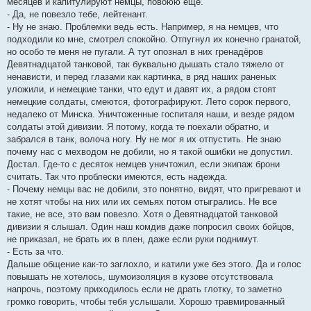
месяцев и капитулируют немцы, повоюю ещё.
- Да, не повезло тебе, лейтенант.
- Ну не знаю. Проблемки ведь есть. Например, я на немцев, что
подходили ко мне, смотрел спокойно. Отпугнул их конечно гранатой,
но особо те меня не пугали. А тут опознал в них гренадёров
Девятнадцатой танковой, так буквально дышать стало тяжело от
ненависти, и перед глазами как картинка, в ряд наших раненых
уложили, и немецкие танки, что едут и давят их, а рядом стоят
немецкие солдаты, смеются, фотографируют. Лето сорок первого,
недалеко от Минска. Уничтоженные госпиталя наши, и везде рядом
солдаты этой дивизии. Я потому, когда те поехали обратно, и
забрался в танк, волоча ногу. Ну не мог я их отпустить. Не знаю
почему нас с мехводом не добили, но я такой ошибки не допустил.
Достал. Где-то с десяток немцев уничтожил, если экипаж брони
считать. Так что проблески имеются, есть надежда.
- Почему немцы вас не добили, это понятно, видят, что пригревают и
не хотят чтобы на них или их семьях потом отыгрались. Не все
такие, не все, это вам повезло. Хотя о Девятнадцатой танковой
дивизии я слышал. Один наш комдив даже попросил своих бойцов,
не приказал, не брать их в плен, даже если руки поднимут.
- Есть за что.
Дальше общение как-то заглохло, и катили уже без этого. Да и голос
повышать не хотелось, шумоизоляция в кузове отсутствовала
напрочь, поэтому приходилось если не драть глотку, то заметно
громко говорить, чтобы тебя услышали. Хорошо травмированный