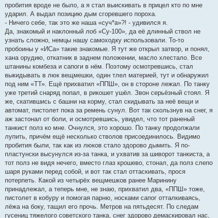
пробития вроде не было, а я стал выискивать в прицел кто по мне
ударил. А выдал позицию дым сгоревшего пороха.
- Ничего себе, так это же наша «суч*а»?! - удивился я.
Да, знакомый и наклонный лоб «Су-100», да её длинный ствол не
узнать сложно, немцы нашу самоходку использовали. То-то
пробоины у «ИСа» такие знакомые. Я тут же открыл затвор, и понял,
хана орудию, откатник в заднем положении, масло хлестало. Все
штанины комбеза и сапоги в нём. Поэтому осмотревшись, стал
выкидывать в люк вещмешки, один тлел материей, тут и обнаружил
под ним «ТТ». Ещё прихватил «ППШ», он в стороне лежал. По танку
уже третий снаряд попал, в рикошет ушёл. Звон серьёзный стоял. Я
же, скатившись с башни на корму, стал скидывать за неё вещи и
автомат, пистолет пока за ремень сунул. Вот так скользнув на снег, я
аж застонал от боли, и осмотревшись, увидел, что тот раненый
танкист полз ко мне. Очнулся, это хорошо. По танку продолжали
лупить, причём ещё несколько стволов присоединилось. Видимо
пробития были, так как из люков стало здорово дымить. Я по-
пластунски высунулся из-за танка, и ухватив за шиворот танкиста, а
тот полз не видя нечего, вместо глаз крошево, стонал, да полз слепо
шаря руками перед собой, и вот так стал оттаскивать, прося
потерпеть. Какой из четырёх вещмешков ранее Маринину
принадлежал, а теперь мне, не знаю, прихватил два, «ППШ» тоже,
пистолет в кобуру и помогая парню, носками сапог отталкиваясь,
лёжа на боку, тащил его прочь. Метров на пятьдесят. По следам
гусениц тяжелого советского танка, снег здорово демаскировал нас,