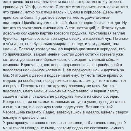
электричество снова отключили на ночь, открыл меню и у второго
хранилища. Уф-ф, на месте. Я тут же стал пролистывать списки того
что хранил, чутко прислушиваясь к шумам в коридоре. Дверь чуть
приоткрыта была. Ну да, всё вроде на месте, даже атомная
подлодка. Причём изучал я это всё, быстро пережёвывая хот-дог. Ну
вот что-то захотелось именно его. А тот настоящий, в Штатах купил
довольно солидную партию готового продукта. Хрустающая тёплая
булочка, горячая сосиска, три соуса сверху и жаренный лук. Не знаю
в чём дело, но я буквально умирал с голоду, и чем дальше, тем
больше. Поэтому, когда услышал шаркающие звуки в коридоре, кто-
то приближался, закрыл меню и быстро доел остатки третьего уже
хот-дога, допивая его чёрным чаем, с сахаром, с ложкой мёда и
лимоном. Едва успел, как дверь открылась и зашёл ранбольной в
полосатом больничном костюме. Шёл перекосившись и держась за
бок. Я отошёл к двери и подсвечивал ему. Тут есть такое правило,
медсестра сообщила, перед тем как выдать лампу, что кто взял, тот
и вернул. Передать вот так другому раненому не могу. Вот так
подождал, благо больше никому не приспичило, и вернув лампу,
зашёл в палату, стараясь не разбудить никого из своих соседей.
Вроде поел, три не самых маленьких хот-дога умял, тут один съешь
и сыт, а я три, и снова чую голод подступает. Вот как так-то?
Чертовщина какая-то. Ладно, завернувшись в одеяло, шинель сверху
накинул и дальше спать.
Утром проснулся снова от сильных позывов, я был очень голоден. У
меня такого никогда не было, поэтому подобное состояние немного