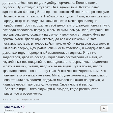
до туалета без него вряд ли дойду нормально. Колено плохо
гнулось. Ну и сходил в туалет. Он в здании был. Кстати, само
здание было больницей, теперь вот советский госпиталь развернули.
Первыми успели танкисты Рыбалко, молодцы. Жаль, но там хватало
народу, открытые сидушки, кабинок нет, с меню хранилищ не
поработаешь. Вот так сделав своё дело, а что, дважды поили в пути,
вот вода просилась наружу, я помыл руки, сам умылся, стараясь не
трогать открытую ссадину на скуле, и вернулся в палату. Чуть не
промахнулся. Двери одинаковые, да без обозначений. А там
поставив костыль в голове койки, только лёг, и накрылся одеялом, и
шинелью сверху, жду ужина, очень есть хотелось, в желудке чёрная
дыра, как вдруг передо мной засветилась надпись. Я тут же
задёргался, двое из соседей удивлённо посмотрели на меня, но
изумлённых восклицаний не последовало, отвернулись, продолжая
играть в шашки, значит, надпись те не видят. Тут я понял, что та
транслировалась на сетчатку глаз. А вот что сообщалось там, без
понятия, этого языка я не знал. Мигало две иконки под надписью, с
непонятными символами, подумав мысленно нажал на правую, и
надпись через пару секунд исчезла. Снова чистый взгляд.
- Всё же в игре, - тихо вздохнул я, ожидая, когда развернётся
привычное игровое меню.
Я не писатель - я просто автор.
Sanprosvet77
Ответи
Новичок