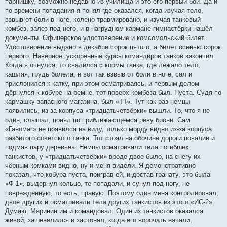
парнишку, возможно недавно из училища и это его первый бой. Да и
по времени попадания я понял где оказался, когда изучая тело,
взвыв от боли в ноге, колено травмировано, и изучая танковый
комбез, залез под него, и в нагрудном кармане гимнастёрки нашёл
документы. Офицерское удостоверение и комсомольский билет.
Удостоверение выдано в декабре сорок пятого, а билет осенью сорок
первого. Наверное, ускоренные курсы командиров танков закончил.
Когда я очнулся, то свалился с кормы танка, где лежало тело,
кашляя, грудь болела, и вот так взвыв от боли в ноге, сел и
прислонился к катку, при этом осматриваясь, и первым делом
дёрнулся к кобуре на ремне, тот поверх комбеза был. Пуста. Судя по
кармашку запасного магазина, был «ТТ». Тут как раз немцы
появились, из-за корпуса «тридцатьчетвёрки» вышли. То, что я не
один, слышал, понял по приближающемся рёву брони. Сам
«Ганомаг» не появился на виду, только морду видно из-за корпуса
разбитого советского танка. Тот стоял на обочине дороги повалив и
подмяв пару деревьев. Немцы осматривали тела погибших
танкистов, у «тридцатьчетвёрки» вроде двое было, на снегу их
чёрным комками видно, ну и меня видели. Я демонстративно
показал, что кобура пуста, поиграв ей, и достав гранату, это была
«Ф-1», выдернул кольцо, те попадали, и сунул под ногу, не
повреждённую, то есть, правую. Поэтому один меня контролировал,
двое других и осматривали тела других танкистов из этого «ИС-2».
Думаю, Маринин им и командовал. Один из танкистов оказался
живой, зашевелился и застонал, когда его ворочать начали,