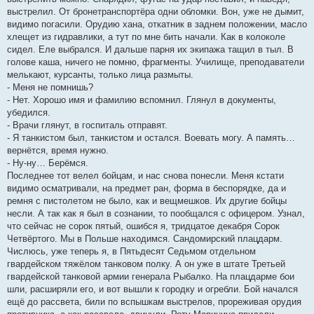
выстрелил. От бронетранспортёра одни обломки. Вон, уже не дымит,
видимо погасили. Орудию хана, откатник в заднем положении, масло
хлещет из гидравлики, а тут по мне бить начали. Как в колоколе
сидел. Еле выбрался. И дальше парня их экипажа тащил в тыл. В
голове каша, ничего не помню, фрагменты. Училище, преподаватели
мелькают, курсанты, только лица размыты.
- Меня не помнишь?
- Нет. Хорошо имя и фамилию вспомнил. Глянул в документы,
убедился.
- Врачи глянут, в госпиталь отправят.
- Я танкистом был, танкистом и остался. Воевать могу. А память…
вернётся, время нужно.
- Ну-ну… Берёмся.
Последнее тот велел бойцам, и нас снова понесли. Меня кстати
видимо осматривали, на предмет ран, форма в беспорядке, да и
ремня с пистолетом не было, как и вещмешков. Их другие бойцы
несли. А так как я был в сознании, то пообщался с офицером. Узнал,
что сейчас не сорок пятый, ошибся я, тридцатое декабря Сорок
Четвёртого. Мы в Польше находимся. Сандомирский плацдарм.
Числюсь, уже теперь я, в Пятьдесят Седьмом отдельном
гвардейском тяжёлом танковом полку. А он уже в штате Третьей
гвардейской танковой армии генерала Рыбалко. На плацдарме бои
шли, расширяли его, и вот вышли к городку и огребли. Бой начался
ещё до рассвета, били по вспышкам выстрелов, прореживая орудия