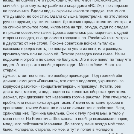
назад, но оценить, что происходит, успел. И вот прислонившись
спиной к грязному катку разбитого снарядами «ИС-2», я поглядывал
на противника. Вдали видны окраины какого-то городка, там много
что дымило, но бой стих. Вдали слышна перестрелка, но это лёгкое
ручное оружие, пушки молчали. До окраин города около километра, и
за спиной открытое поле, километра на три, откуда, судя по следам,
и пришли советские танки. Дорога виднелась расчищенная, с одной
стороны посадка, она до самого городка шла. Разбитый танк метрах
в двухстах от неё стоял. Похоже советские войска пытались
наскоком городок взять, но немцы не ушли из него, или разведка
промахнулась или не было её. Похоже разведка боем была. Наши
подошли и огребли по самое не балуйся. Это я всё понял по тому что
видел. А теперь что вообще происходит. Меня стёрли. А вот так,
стёрли.
Думаю, стоит пояснить что вообще происходит. Под громкий рёв
движка немецкого «Ганомага», что стоял недалеко, укрывшись за
корпусом разбитой «тридцатьчетвёрки», и прикинул. Кстати, рёв
двигателя, мешал, и ведь водила на холостых оборотах двигатель
держал, при движении тот наверняка громче работал. Или глушитель
пробит, или новая конструкция такая. У меня есть такие трофеи в
хранилище, точнее были, но и они не сильно тише работали. Чёрт,
хранилищ нет. Причина банальна. Они к телу привязаны, а тело у
меня новое. Не Валентина Шестакова, а вообще незнакомого парня,
младшего лейтенанта Маринина. До этого у меня всегда моё тело
было, молодело, старело, но моё, а тут я попал в молодого