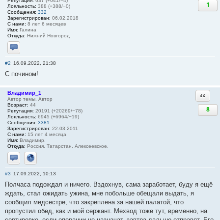
Репутация:
637 (+641/−4)
1
Лояльность:
388 (+388/−0)
Сообщения:
332
Зарегистрирован:
06.02.2018
С нами:
8 лет 6 месяцев
Имя:
Галина
Откуда:
Нижний Новгород
Отправить личное сообщение
#2
16.09.2022, 21:38
С почином!
Владимир_1
Ответи
Автор темы, Автор
Возраст:
44
8
Репутация:
20191 (+20269/−78)
Лояльность:
6945 (+6964/−19)
Сообщения:
3381
Зарегистрирован:
22.03.2011
С нами:
15 лет 4 месяца
Имя:
Владимир.
Откуда:
Россия. Татарстан. Алексеевское.
Отправить личное сообщение
Сайт
#3
17.09.2022, 10:13
Полчаса подождал и ничего. Вздохнув, сама заработает, буду я ещё
ждать, стал ожидать ужина, мне побольше обещали выдать, я
сообщил медсестре, что закреплена за нашей палатой, что
пропустил обед, как и мой сержант. Мехвод тоже тут, временно, на
сортировке, если операции не назначат, завтра дальше отправят. Его