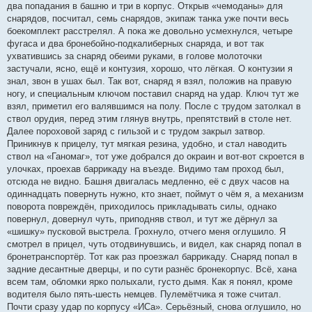
два попадания в башню и три в корпус. Открыв «чемоданы» для
снарядов, посчитал, семь снарядов, экипаж танка уже почти весь
боекомплект расстрелял. А пока же довольно усмехнулся, четыре
фугаса и два бронебойно-подкалиберных снаряда, и вот так
ухватившись за снаряд обеими руками, в голове молоточки
застучали, ясно, ещё и контузия, хорошо, что лёгкая. О контузии я
знал, звон в ушах был. Так вот, снаряд я взял, положив на правую
ногу, и специальным ключом поставил снаряд на удар. Ключ тут же
взял, приметил его валявшимся на полу. После с трудом затолкал в
ствол орудия, перед этим глянув внутрь, препятствий в столе нет.
Далее пороховой заряд с гильзой и с трудом закрыл затвор.
Приникнув к прицелу, тут мягкая резина, удобно, и стал наводить
ствол на «Ганомаг», тот уже добрался до окраин и вот-вот скроется в
улочках, проехав баррикаду на въезде. Видимо там проход был,
отсюда не видно. Башня двигалась медленно, её с двух часов на
одиннадцать повернуть нужно, кто знает, поймут о чём я, а механизм
поворота повреждён, приходилось прикладывать силы, однако
повернул, довернул чуть, приподняв ствол, и тут же дёрнул за
«шишку» пусковой выстрела. Грохнуло, отчего меня оглушило. Я
смотрел в прицел, чуть отодвинувшись, и видел, как снаряд попал в
бронетранспортёр. Тот как раз проезжал баррикаду. Снаряд попал в
задние десантные дверцы, и по сути разнёс бронекорпус. Всё, хана
всем там, обломки ярко полыхали, густо дымя. Как я понял, кроме
водителя было пять-шесть немцев. Пулемётчика я тоже считал.
Почти сразу удар по корпусу «ИСа». Серьёзный, снова оглушило, но