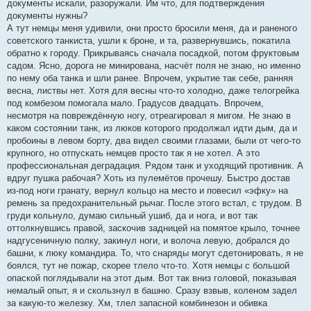
документы искали, разоружали. Им что, для подтверждения
документы нужны?
А тут немцы меня удивили, они просто бросили меня, да и раненого
советского танкиста, ушли к броне, и та, развернувшись, покатила
обратно к городу. Прикрываясь сначала посадкой, потом фруктовым
садом. Ясно, дорога не минирована, насчёт поля не знаю, но именно
по нему оба танка и шли ранее. Впрочем, укрытие так себе, ранняя
весна, листвы нет. Хотя для весны что-то холодно, даже телогрейка
под комбезом помогала мало. Градусов двадцать. Впрочем,
несмотря на повреждённую ногу, отреагировал я мигом. Не знаю в
каком состоянии танк, из люков которого продолжал идти дым, да и
пробоины в левом борту, два видел своими глазами, были от чего-то
крупного, но отпускать немцев просто так я не хотел. А это
профессиональная деградация. Рядом танк и уходящий противник. А
вдруг пушка рабочая? Хоть из пулемётов прочешу. Быстро достав
из-под ноги гранату, вернул кольцо на место и повесил «эфку» на
ремень за предохранительный рычаг. После этого встал, с трудом. В
груди кольнуло, думаю сильный ушиб, да и нога, и вот так
оттолкнувшись правой, заскочив задницей на помятое крыло, точнее
надгусеничную полку, закинул ноги, и волоча левую, добрался до
башни, к люку командира. То, что снаряды могут сдетонировать, я не
боялся, тут не пожар, скорее тлело что-то. Хотя немцы с большой
опаской поглядывали на этот дым. Вот так вниз головой, показывая
немалый опыт, я и скользнул в башню. Сразу взвыв, коленом задел
за какую-то железку. Хм, тлел запасной комбинезон и обивка