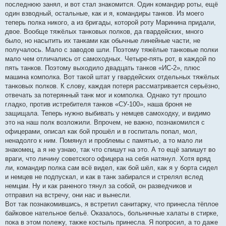
последнюю занял, и вот стал знакомится. Один командир роты, ещё
один взводный, остальные, как и я, командиры танков. Из моего
теперь полка никого, а из бригады, которой роту Маринина придали,
двое. Вообще тяжёлых танковых полков, да гвардейских, много
было, но насытить их танками как обычные линейные части, не
получалось. Мало с заводов шли. Поэтому тяжёлые танковые полки
мало чем отличались от самоходных. Четыре-пять рот, в каждой по
пять танков. Поэтому выходило двадцать танков «ИС-2», плюс
машина комполка. Вот такой штат у гвардейских отдельных тяжёлых
танковых полков. К слову, каждая потеря рассматривается серьёзно,
отвечать за потерянный танк мог и комполка. Однако тут прошло
гладко, против истребителя танков «СУ-100», наша броня не
защищала. Теперь нужно выбивать у немцев самоходку, и видимо
это на наш полк возложили. Впрочем, не важно, познакомился с
офицерами, описал как бой прошёл и в госпиталь попал, мол,
ненадолго к ним. Помянул и проблемы с памятью, а то мало ли
знакомец, а я не узнаю, так что спишут на это. А то ещё запишут во
враги, что личину советского офицера на себя натянул. Хотя вряд
ли, командир полка сам всё видел, как бой шёл, как я у борта сидел
и немцев не подпускал, и как в танк забирался и стрелял вслед
немцам. Ну и как раненого тянул за собой, он разведчиков и
отправил на встречу, они нас и вынесли.
Вот так познакомившись, я встретил санитарку, что принесла тёплое
байковое нательное бельё. Оказалось, больничные халаты в стирке,
пока в этом полежу, также костыль принесла. Я попросил, а то даже