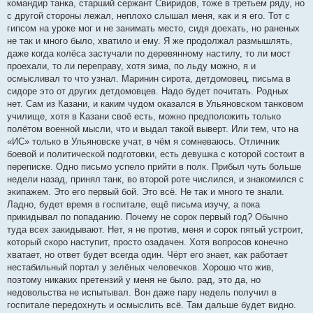
командир танка, старший сержант Свиридов, тоже в третьем ряду, но
с другой стороны лежал, неплохо слышал меня, как и я его. Тот с
гипсом на уроке мог и не занимать место, сидя доехать, но раненых
не так и много было, хватило и ему. Я же продолжал размышлять,
даже когда колёса застучали по деревянному настилу, то ли мост
проехали, то ли переправу, хотя зима, по льду можно, я и
осмысливал то что узнал. Маринин сирота, детдомовец, письма в
сидоре это от других детдомовцев. Надо будет почитать. Родных
нет. Сам из Казани, и каким чудом оказался в Ульяновском танковом
училище, хотя в Казани своё есть, можно предположить только
полётом военной мысли, что и выдал такой выверт. Или тем, что на
«ИС» только в Ульяновске учат, в чём я сомневаюсь. Отличник
боевой и политической подготовки, есть девушка с которой состоит в
переписке. Одно письмо успело прийти в полк. Прибыл чуть больше
недели назад, принял танк, во второй роте числился, и знакомился с
экипажем. Это его первый бой. Это всё. Не так и много те знали.
Ладно, будет время в госпитале, ещё письма изучу, а пока
прикидывал по попаданию. Почему не сорок первый год? Обычно
туда всех закидывают. Нет, я не против, меня и сорок пятый устроит,
который скоро наступит, просто озадачен. Хотя вопросов конечно
хватает, но ответ будет всегда один. Чёрт его знает, как работает
нестабильный портал у зелёных человечков. Хорошо что жив,
поэтому никаких претензий у меня не было. рад, это да, но
недовольства не испытывал. Вон даже пару недель получил в
госпитале передохнуть и осмыслить всё. Там дальше будет видно.