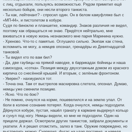
с лиц, отдыхали, пользуясь возможностью. Рядом приметил ещё
несколько бойцов, они несли второго танкиста.
- Ты как, лейтенант? - спросил один. Он в белом камуфляже был с
«МП-44», и пистолетом в кобуре.
Судя по биноклю и планшетке, командир. Знаков различия не видел,
поэтому как обращаться не знаю. Придётся нейтрально, мне
вживаться в новую жизнь незнакомого мне парня Маринина нужно.
- Хреново. Что-то с памятью. Оглушило сильно. Экипаж как стена,
вспомнить не могу, а немцев опознал, гренадёры из Девятнадцатой
танковой.
- Ты видел кто по вам бил?
- Да, две гаубицы на прямой наводке, в баррикадах бойницы и наша
самоходка, «сотка». Позиция между двухэтажным домом из красного
кирпича со снесённой крышей. И вторым, с зелёным фронтоном.
- Уверен? - нахмурился тот.
- Точна она. Там от выстрелов маскировка слетела, опознал. Думаю,
немцы уже сменили позицию.
- Ясно. Что по бою?
- Не помню, очнулся на корме, пошевелился и на землю упал. От
боли в колене сознание потерял. Когда очнулся, немцы подходили.
Дёрнулся кобуре, пустая, нашёл гранату в кармане выдернул кольцо
и сунул под ногу. Немцы видели, ко мне не подходили. Один на
прицеле держал. Осмотрели других танкистов, забрали документы и
укатили. А я решил отомстить, залез в танк. Оружие повреждено, но
выстрелить можно. Снарядил, фугас на удар поставил, и наведя,