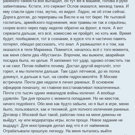
раненого танкиста вон вытащил, он тут же в машине, голова и руки
забинтованы. Кстати, это сержант Ослов оказался, мехвод танка. И
ему спасли один глаз, мутно, но видел. Ладно, не об этом сейчас.
Дорога долгая, до переправы на Висле и на тот берег. Не тыловой
госпиталь, армейского подчинения, мои травмы не так и серьёзны,
скорее всего через пару неделю обратно на фронт, в полк. А вот
сержанта дальше, его всё, комиссию не пройдёт, но хоть жив. Время
будет, пообщаемся, тот в сознании, в курсе что я частично память
потерял, обещал рассказать, что знал. А размышлял я о том, как
оказался в теле Маринина. Помнится, началось всё с того момента,
как меня сбили два «Мустанга». Впрочем, мы выжили, аварийная
посадка была, но целые. Я запомнил тот удар, однако отомстить так
и не смог. Потом поймёте почему. Достал другой вертолёт, этот
горел, и мы полетели дальше. Там сдал лётчиков, до их полка
докинул, и дальше в тыл, на своём гидросамолёте. В Москве
встречали. Почти две недели я лечил раненых. В основном
офицеров поначалу, но главное восстанавливал покалеченных.
Почти сто тысяч одних инвалидов войны излечил. А вообще
удивлён. Три дня прошло с момента попадания. Но ни квестов,
ничего подобного. Обо мне как будто забыли, но я был в игре, меню
было, пользовался, как и техникой, для полного излечения раненых.
Договор с Москвой был такой, работаю пока на меня демоны не
выйдут, ну или модераторы игры, если проще. Новое задание не
выдадут. Для иностранцев делал вид что я от наёмников.
Отрабатывали прошлую легенду. На меня пытались выйти