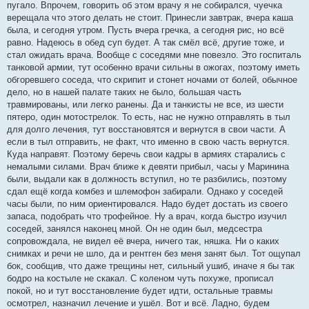
пугало. Впрочем, говорить об этом врачу я не собирался, чуечка
верещала что этого делать не стоит. Принесли завтрак, вчера каша
была, и сегодня утром. Пусть вчера гречка, а сегодня рис, но всё
равно. Надеюсь в обед суп будет. А так смёл всё, другие тоже, и
стал ожидать врача. Вообще с соседями мне повезло. Это госпиталь
танковой армии, тут особенно врачи сильны в ожогах, поэтому иметь
обгоревшего соседа, что скрипит и стонет ночами от болей, обычное
дело, но в нашей палате таких не было, большая часть
травмированы, или легко ранены. Да и танкисты не все, из шести
пятеро, один мотострелок. То есть, нас не нужно отправлять в тыл
для долго лечения, тут восстановятся и вернутся в свои части. А
если в тыл отправить, не факт, что именно в свою часть вернутся.
Куда направят. Поэтому беречь свои кадры в армиях старались с
немалыми силами. Врач ближе к девяти прибыл, часы у Маринина
были, выдали как в должность вступил, но те разбились, поэтому
сдал ещё когда комбез и шлемофон забирали. Однако у соседей
часы были, по ним ориентировался. Надо будет достать из своего
запаса, подобрать что трофейное. Ну а врач, когда быстро изучил
соседей, занялся наконец мной. Он не один был, медсестра
сопровождала, не видел её вчера, ничего так, няшка. Ни о каких
снимках и речи не шло, да и рентген без меня занят был. Тот ощупал
бок, сообщив, что даже трещины нет, сильный ушиб, иначе я бы так
бодро на костыле не скакал. С коленом чуть похуже, прописал
покой, но и тут восстановление будет идти, остальные травмы
осмотрел, назначил лечение и ушёл. Вот и всё. Ладно, будем