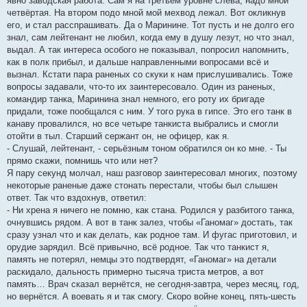
явно заводская работа. Сам я на третьем уровне слева, надо мной
четвёртая. На втором подо мной мой мехвод лежал. Вот окликнув
его, и стал расспрашивать. Да о Маринине. Тот пусть и не долго его
знал, сам лейтенант не любил, когда ему в душу лезут, но что знал,
выдал. А так интереса особого не показывал, попросил напомнить,
как в полк прибыл, и дальше направленными вопросами всё и
вызнал. Кстати пара раненых со скуки к нам прислушивались. Тоже
вопросы задавали, что-то их заинтересовало. Один из раненых,
командир танка, Маринина знал немного, его роту их бригаде
придали, тоже пообщался с ним. У того рука в гипсе. Это его танк в
канаву провалился, но все четыре танкиста выбрались и смогли
отойти в тыл. Старший сержант он, не офицер, как я.
- Слушай, лейтенант, - серьёзным тоном обратился он ко мне. - Ты
прямо скажи, помнишь что или нет?
Я пару секунд молчал, наш разговор заинтересовал многих, поэтому
некоторые раненые даже стонать перестали, чтобы был слышен
ответ. Так что вздохнув, ответил:
- Ни хрена я ничего не помню, как стана. Родился у разбитого танка,
очнувшись рядом. А вот в танк залез, чтобы «Ганомаг» достать, так
сразу узнал что и как делать, как родное там. И фугас приготовил, и
орудие зарядил. Всё привычно, всё родное. Так что танкист я,
память не потерял, немцы это подтвердят, «Ганомаг» на детали
раскидало, дальность примерно тысяча триста метров, а вот
память… Врач сказал вернётся, не сегодня-завтра, через месяц, год,
но вернётся. А воевать я и так смогу. Скоро войне конец, пять-шесть