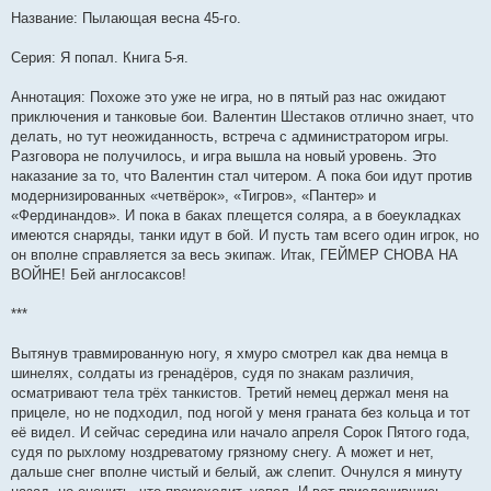
Название: Пылающая весна 45-го.
Серия: Я попал. Книга 5-я.
Аннотация: Похоже это уже не игра, но в пятый раз нас ожидают
приключения и танковые бои. Валентин Шестаков отлично знает, что
делать, но тут неожиданность, встреча с администратором игры.
Разговора не получилось, и игра вышла на новый уровень. Это
наказание за то, что Валентин стал читером. А пока бои идут против
модернизированных «четвёрок», «Тигров», «Пантер» и
«Фердинандов». И пока в баках плещется соляра, а в боеукладках
имеются снаряды, танки идут в бой. И пусть там всего один игрок, но
он вполне справляется за весь экипаж. Итак, ГЕЙМЕР СНОВА НА
ВОЙНЕ! Бей англосаксов!
***
Вытянув травмированную ногу, я хмуро смотрел как два немца в
шинелях, солдаты из гренадёров, судя по знакам различия,
осматривают тела трёх танкистов. Третий немец держал меня на
прицеле, но не подходил, под ногой у меня граната без кольца и тот
её видел. И сейчас середина или начало апреля Сорок Пятого года,
судя по рыхлому ноздреватому грязному снегу. А может и нет,
дальше снег вполне чистый и белый, аж слепит. Очнулся я минуту