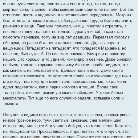
иногда пули свистели, фонтанчики снега то тут, то там, но тут
мёртвая зона, главное, чтобы миномётами садить не начали. Вот так
отползли, пусть и недалеко, я и остановился передохнуть. Мокрым
был от пота, и тяжело дышал, сбив дыхание. Трудно было волочить
раненого и вещи. Танк уже полыхал, немцы престали стрелять, я
печально глянул на него, но только вздохнул и всё, а сам стал
помогать парнишке, тому на вид лет двадцать. Перевязал голову и
обе руки, он ранее был, ну и дальше поволок. Да, заглянул в
вещмешки. Пятьдесят на пятьдесят, что попадётся Маринина, но
повезло, был нужный. По письмам опознал. Внутри и планшетку
нашёл. Это хорошо, а то удивил, командир и без неё. Даже бинокля
не было, только в кармане половинку бинокля нашёл, видимо, тот
как монокль использовал его. Дальше полз и полз, даже как-то
потерял осторожность, от усталости слабо контролировал где мы и
кто вокруг, поэтому для меня стало неожиданностью, когда меня
вдруг подхватили, как и парня которого я тащил. Вроде свои,
телогрейки, шинели, шапки-ушанки со звёздами. У троих белые
маскхалаты. Тут ещё по ноге случайно задели, вспышка боли и
темнота.
Очнулся я видимо вскоре, от тряски, и открыв глаза, рассматривая
низкое грозное небо, тучи светлые, снежные, снег мелкий шёл,
ветерок поднялся, озяб, и увидел бойцов, что меня несли. Кажется,
на плащ-палатке. Прокашлявшись, я дал понять, что очнулся, это
носильщики поняли, опустили на снег. Сразу же стали вытирать пот