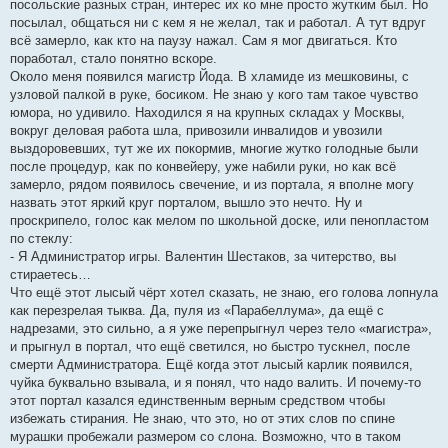
посольские разных стран, интерес их ко мне просто жутким был. Но
посылал, общаться ни с кем я не желал, так и работал. А тут вдруг
всё замерло, как кто на паузу нажал. Сам я мог двигаться. Кто
поработал, стало понятно вскоре.
Около меня появился магистр Йода. В хламиде из мешковины, с
узловой палкой в руке, босиком. Не знаю у кого там такое чувство
юмора, но удивило. Находился я на крупных складах у Москвы,
вокруг деловая работа шла, привозили инвалидов и увозили
выздоровевших, тут же их покормив, многие жутко голодные были
после процедур, как по конвейеру, уже набили руки, но как всё
замерло, рядом появилось свечение, и из портала, я вполне могу
назвать этот яркий круг порталом, вышло это нечто. Ну и
проскрипело, голос как мелом по школьной доске, или пенопластом
по стеклу:
- Я Администратор игры. Валентин Шестаков, за читерство, вы
стираетесь…
Что ещё этот лысый чёрт хотел сказать, не знаю, его голова лопнула
как перезрелая тыква. Да, пуля из «Парабеллума», да ещё с
надрезами, это сильно, а я уже перепрыгнул через тело «магистра»,
и прыгнул в портал, что ещё светился, но быстро тускнел, после
смерти Администратора. Ещё когда этот лысый карлик появился,
чуйка буквально взывала, и я понял, что надо валить. И почему-то
этот портал казался единственным верным средством чтобы
избежать стирания. Не знаю, что это, но от этих слов по спине
мурашки пробежали размером со слона. Возможно, что в таком