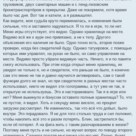
грузовиков, двух санитарных машин и с ленд-лизовским
бронетранспортёром в прикрытии. Даже не покормили, хотя время
было час дня. Вот так и катили, а я размышлял.
Как видите, моя судьба круто переменилась, и изменения были
сильные, что и заставило задуматься. Я то ли в игре, то ли нет.
Меню игры отсутствует, это видно. Однако хранилище на месте.
Видимо всё же к ауре оно привязано, а не к телу. Другого
объяснения его наличия не было. Одно точно есть, второе позже
проверю, когда без свидетелей буду. Однако татуировок, с помощью
которых ими управлял, на руках не было, но само управление на
месте. Видимо просто убрали видимую часть. Ничего, я и по памяти
смогу использовать. При этом когда открыл меню хранилищ, их
увидел не только я, но и свидетели, что раньше не было, я конечно
сам это меню не так и давно научился активировать, сам о такой
функции долго не знал, но при свидетелях в разных местах часто
использовал, никто не видел эти голограммы, а тут уже не так, в
открытую не используешь. Это и настораживало. Так я в игре или
нет? Меня выкинуло и бонусом оставило полные хранилища? То, что
не пустое, я видел. Хоть и секунду меню висело, но процент
загрузки рассмотрел. Не изменилось, так что всё что добыл, было
внутри. Это порадовало. Я не для того столько труда и сил положил,
чтобы накопить всё это и разом потерять. Блин, застрелился бы,
если об потерял. А на фига жить с таким разочарованием в жизни?
Поэтому меня пусть и не сильно, но мучил вопрос по поводу второго
хранилища. Саднила подлая мыслишка что его нет. Ладно, будет