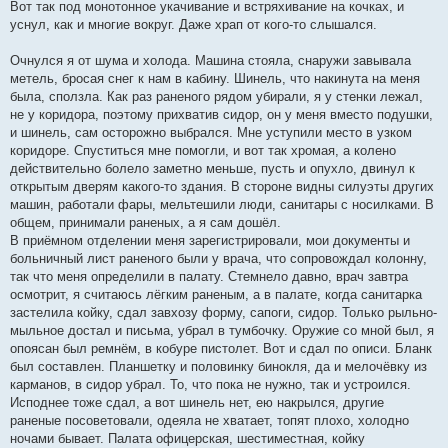
Вот так под монотонное укачивание и встряхивание на кочках, и
уснул, как и многие вокруг. Даже храп от кого-то слышался.
Очнулся я от шума и холода. Машина стояла, снаружи завывала
метель, бросая снег к нам в кабину. Шинель, что накинута на меня
была, сползла. Как раз раненого рядом убирали, я у стенки лежал,
не у коридора, поэтому прихватив сидор, он у меня вместо подушки,
и шинель, сам осторожно выбрался. Мне уступили место в узком
коридоре. Спуститься мне помогли, и вот так хромая, а колено
действительно болело заметно меньше, пусть и опухло, двинул к
открытым дверям какого-то здания. В стороне видны силуэты других
машин, работали фары, мельтешили люди, санитары с носилками. В
общем, принимали раненых, а я сам дошёл.
В приёмном отделении меня зарегистрировали, мои документы и
больничный лист раненого были у врача, что сопровождал колонну,
так что меня определили в палату. Стемнело давно, врач завтра
осмотрит, я считаюсь лёгким раненым, а в палате, когда санитарка
застелила койку, сдал завхозу форму, сапоги, сидор. Только рыльно-
мыльное достал и письма, убрал в тумбочку. Оружие со мной был, я
опоясан был ремнём, в кобуре пистолет. Вот и сдал по описи. Бланк
был составлен. Планшетку и половинку бинокля, да и мелочёвку из
карманов, в сидор убрал. То, что пока не нужно, так и устроился.
Исподнее тоже сдал, а вот шинель нет, ею накрылся, другие
раненые посоветовали, одеяла не хватает, топят плохо, холодно
ночами бывает. Палата офицерская, шестиместная, койку