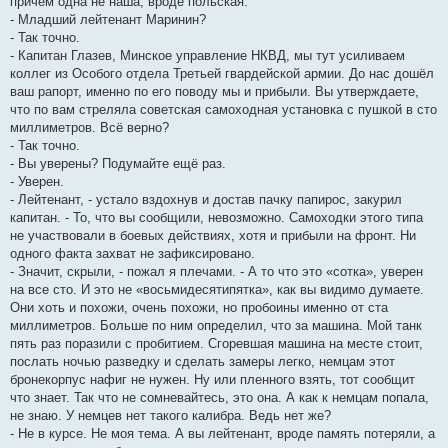
причём одна не наша, вроде польская.
- Младший лейтенант Маринин?
- Так точно.
- Капитан Глазев, Минское управление НКВД, мы тут усиливаем
коллег из Особого отдела Третьей гвардейской армии. До нас дошёл
ваш рапорт, именно по его поводу мы и прибыли. Вы утверждаете,
что по вам стреляла советская самоходная установка с пушкой в сто
миллиметров. Всё верно?
- Так точно.
- Вы уверены? Подумайте ещё раз.
- Уверен.
- Лейтенант, - устало вздохнув и достав пачку папирос, закурил
капитан. - То, что вы сообщили, невозможно. Самоходки этого типа
не участвовали в боевых действиях, хотя и прибыли на фронт. Ни
одного факта захват не зафиксировано.
- Значит, скрыли, - пожал я плечами. - А то что это «сотка», уверен
на все сто. И это не «восьмидесятипятка», как вы видимо думаете.
Они хоть и похожи, очень похожи, но пробоины именно от ста
миллиметров. Больше по ним определил, что за машина. Мой танк
пять раз поразили с пробитием. Сгоревшая машина на месте стоит,
послать ночью разведку и сделать замеры легко, немцам этот
бронекорпус нафиг не нужен. Ну или пленного взять, тот сообщит
что знает. Так что не сомневайтесь, это она. А как к немцам попала,
не знаю. У немцев нет такого калибра. Ведь нет же?
- Не в курсе. Не моя тема. А вы лейтенант, вроде память потеряли, а