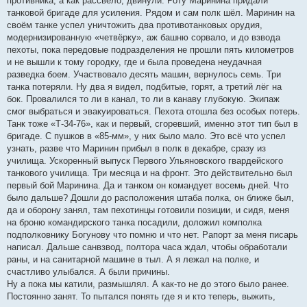
противника, а как рассвело, двинули. Роту Маринина придали
танковой бригаде для усиления. Рядом и сам полк шёл. Маринин на
своём танке успел уничтожить два противотанковых орудия,
модернизированную «четвёрку», аж башню сорвало, и до взвода
пехоты, пока передовые подразделения не прошли пять километров
и не вышли к тому городку, где и была проведена неудачная
разведка боем. Участвовало десять машин, вернулось семь. Три
танка потеряли. Ну два я видел, подбитые, горят, а третий лёг на
бок. Провалился то ли в канал, то ли в канаву глубокую. Экипаж
смог выбраться и эвакуироваться. Пехота отошла без особых потерь.
Танк тоже «Т-34-76», как и первый, сгоревший, именно этот тип был в
бригаде. С пушков в «85-мм», у них было мало. Это всё что успел
узнать, разве что Маринин прибыл в полк в декабре, сразу из
училища. Ускоренный выпуск Первого Ульяновского гвардейского
танкового училища. Три месяца и на фронт. Это действительно был
первый бой Маринина. Да и танком он командует восемь дней. Что
было дальше? Дошли до расположения штаба полка, он ближе был,
да и оборону занял, там пехотинцы готовили позиции, и сидя, меня
на броню командирского танка посадили, доложил комполка
подполковнику Богунову что помню и что нет. Рапорт за меня писарь
написал. Дальше санвзвод, полтора часа ждал, чтобы обработали
раны, и на санитарной машине в тыл. А я лежал на полке, и
счастливо улыбался. А были причины.
Ну а пока мы катили, размышлял. А как-то не до этого было ранее.
Постоянно занят. То пытался понять где я и кто теперь, выжить,