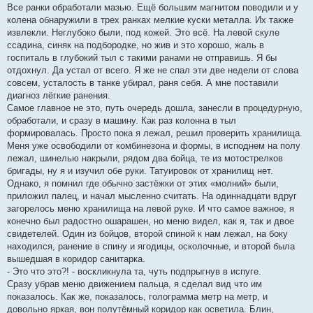
Все ранки обработали мазью. Ещё большим магнитом поводили и у
колена обнаружили в трех ранках мелкие куски металла. Их также
извлекли. Неглубоко были, под кожей. Это всё. На левой скуле
ссадина, синяк на подбородке, но жив и это хорошо, жаль в
госпиталь в глубокий тыл с такими ранами не отправишь. Я бы
отдохнул. Да устал от всего. Я же не спал эти две недели от слова
совсем, усталость в танке убирал, раня себя. А мне поставили
диагноз лёгкие ранения.
Самое главное не это, путь очередь дошла, занесли в процедурную,
обработали, и сразу в машину. Как раз колонна в тыл
формировалась. Просто пока я лежал, решил проверить хранилища.
Меня уже освободили от комбинезона и формы, в исподнем на полу
лежал, шинелью накрыли, рядом два бойца, те из мотострелков
бригады, ну я и изучил обе руки. Татуировок от хранилищ нет.
Однако, я помнил где обычно застёжки от этих «молний» были,
приложил палец, и начал мысленно считать. На одиннадцати вдруг
загорелось меню хранилища на левой руке. И что самое важное, я
конечно был радостно ошарашен, но меню видел, как я, так и двое
свидетелей. Один из бойцов, второй спиной к нам лежал, на боку
находился, ранение в спину и ягодицы, осколочные, и второй была
вышедшая в коридор санитарка.
- Это что это?! - воскликнула та, чуть подпрыгнув в испуге.
Сразу убрав меню движением пальца, я сделал вид что им
показалось. Как же, показалось, голограмма метр на метр, и
довольно яркая, вон полутёмный коридор как осветила. Блин,