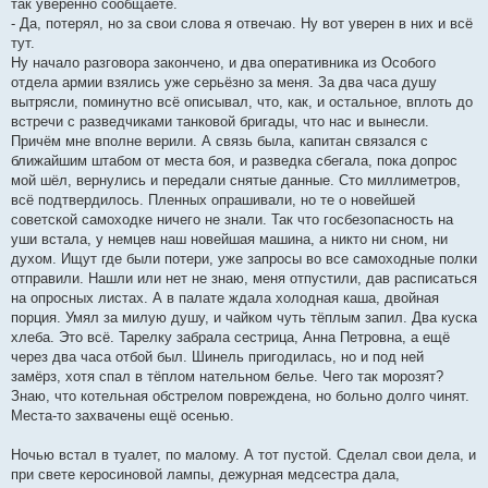
так уверенно сообщаете.
- Да, потерял, но за свои слова я отвечаю. Ну вот уверен в них и всё
тут.
Ну начало разговора закончено, и два оперативника из Особого
отдела армии взялись уже серьёзно за меня. За два часа душу
вытрясли, поминутно всё описывал, что, как, и остальное, вплоть до
встречи с разведчиками танковой бригады, что нас и вынесли.
Причём мне вполне верили. А связь была, капитан связался с
ближайшим штабом от места боя, и разведка сбегала, пока допрос
мой шёл, вернулись и передали снятые данные. Сто миллиметров,
всё подтвердилось. Пленных опрашивали, но те о новейшей
советской самоходке ничего не знали. Так что госбезопасность на
уши встала, у немцев наш новейшая машина, а никто ни сном, ни
духом. Ищут где были потери, уже запросы во все самоходные полки
отправили. Нашли или нет не знаю, меня отпустили, дав расписаться
на опросных листах. А в палате ждала холодная каша, двойная
порция. Умял за милую душу, и чайком чуть тёплым запил. Два куска
хлеба. Это всё. Тарелку забрала сестрица, Анна Петровна, а ещё
через два часа отбой был. Шинель пригодилась, но и под ней
замёрз, хотя спал в тёплом нательном белье. Чего так морозят?
Знаю, что котельная обстрелом повреждена, но больно долго чинят.
Места-то захвачены ещё осенью.
Ночью встал в туалет, по малому. А тот пустой. Сделал свои дела, и
при свете керосиновой лампы, дежурная медсестра дала,