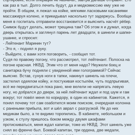
как раз в тыл. Долго лечить будут, да и медкомиссию ему уже не
пройти. В общем, я лежал на койке, мягкими ласковыми касаниями
массажируя колено, и прикидывал насколько тут задержусь. Вообще
меня в госпиталь отправили восстановится и выяснить насчёт рёбер.
Снимок будут делать, может трещина там? Об этом я и думал, когда
дверь открылась и заглянул парень лет двадцати, в шинели и шапке-
ушанке, и спросил:
- Лейтенант Маринин тут?
- Это я, - поднял я руку.
- Выйдите, с вами хотя поговорить, - сообщил тот.
Судя по правому погону, что рассмотрел, тот лейтенант. Полоска на
погоне красная. НКВД. Этим что от меня надо? Неужели боец и
санитарка бучу подняли с увиденной ими голограммой? Сейчас
выясню. Встав, сунув ноги в тапки, накинул шинель на плечи,
застелил одеялом койку, и постукивая костылём, чуть подпрыгивая,
всё же передвигаться пока рано, мне велели не напрягать левую
ногу, но добрался до двери, за ней лейтенант ждал и под шум и гам
вокруг, тот повёл меня по коридору, в один из кабинетов. Кажется, я
понял почему тот сам озаботился моим поиском, очередная колонна
с ранеными прибыла, вот и шёл аврал с разгрузкой. Не до них
медикам было, а те видимо торопились. В кабинете, небольшом и
узком, к стулу пришлось боком между двумя шкафами
протискиваться, меня ждал капитан, тоже из НКВД. Этот шинель уже
снял во френче был. Боевой капитан, три ордена, две медали,