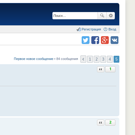
Регистрация
Вход
Поделиться в twitter.com
Поделиться в facebook.com
Поделиться в Google Plus
Поделиться в vk.com
1
2
3
4
5
Первое новое сообщение
• 84 сообщения
Ответить с цитатой
1
Ответить с цитатой
2