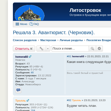
Литостровок
Островок в бушующем море ли
Меню
FAQ
Решала 3. Авантюрист. (Черновик).
Список разделов
Мастерская
Личные разделы
Поселягин Влад
Ответить
#81
hemera60
»
22.01.2023, 22:21
hemera60
Новичок
Какая книга следующая буд
Возраст:
43
Репутация:
85 (+89/−4)
Лояльность:
0 (+0/−0)
Сообщения:
46
Весь такой белый и пушистый
Зарегистрирован:
13.12.2022
С нами:
3 года 7 месяцев
Имя:
Александр
Откуда:
Новосибирск
Отправить личное сообщение
#82
Тролль
»
23.01.2023, 13:23
Тролль
Репутация:
303 (+314/−11)
Будем читать план.
Лояльность:
1600 (+1724/−124)
Сообщения:
164