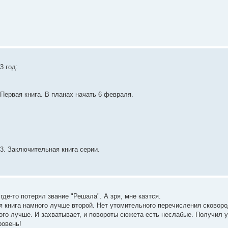
3 год:
 Первая книга. В планах начать 6 февраля.
3. Заключительная книга серии.
где-то потерял звание "Решала". А зря, мне каэтся.
я книга намного лучше второй. Нет утомительного перечисления сковород
ного лучше. И захватывает, и повороты сюжета есть неслабые. Получил 
ровень!