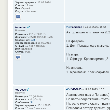
Зарегистрирован:
17.07.2014
С нами:
12 лет
Имя:
Сергей
Откуда:
г.Харьков
Отправить личное сообщение
#83
tamerlan
»
24.01.2023, 15:54
tamerlan
Новичок
Автор пишет о планах на 202
Репутация:
261 (+268/−7)
Лояльность:
2784 (+2954/−170)
Сообщения:
128
На февраль:
Зарегистрирован:
18.03.2014
1. Док. Попаданец в магмир.
С нами:
12 лет 4 месяца
Имя:
Валерий
Откуда:
Русь
На март:
1. Офицер. Красноармеец 2.
Отправить личное сообщение
На апрель:
1. Фронтовик. Красноармеец 
.....
#84
VK-2005
»
19.02.2023, 15:31
VK-2005
Новичок
Авантюрист (как и Погранец) 
Репутация:
75 (+84/−9)
По части содержания - треть
Лояльность:
4 (+5/−1)
Сообщения:
54
Ну, одно могу сказать - нам
Зарегистрирован:
15.11.2015
Пожелаем автору держать у
С нами:
10 лет 8 месяцев