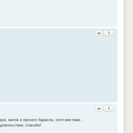
Ответить с цитатой
1
Ответить с цитатой
1
ок, вилок и прочего барахла, хотя местами ...
удовольствие, спасибо!