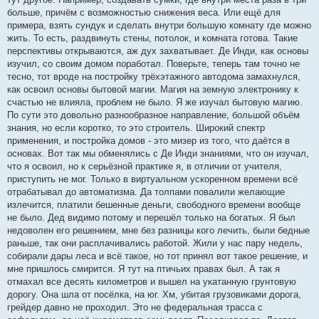
больше, причём с возможностью снижения веса. Или ещё для
примера, взять сундук и сделать внутри большую комнату где можно
жить. То есть, раздвинуть стены, потолок, и комната готова. Такие
перспективы открываются, аж дух захватывает. Де Инди, как основы
изучил, со своим домом поработал. Поверьте, теперь там точно не
тесно, тот вроде на постройку трёхэтажного автодома замахнулся,
как освоил основы бытовой магии. Магия на земную электронику к
счастью не влияла, проблем не было. Я же изучал бытовую магию.
По сути это довольно разнообразное направление, большой объём
знания, но если коротко, то это строитель. Широкий спектр
применения, и постройка домов - это мизер из того, что даётся в
основах. Вот так мы обменялись с Де Инди знаниями, что он изучал,
что я освоил, но к серьёзной практике я, в отличии от учителя,
приступить не мог. Только в виртуальном ускоренном времени всё
отрабатывал до автоматизма. Да толпами повалили желающие
излечится, платили бешенные деньги, свободного времени вообще
не было. Дед видимо потому и перешёл только на богатых. Я был
недоволен его решением, мне без разницы кого лечить, были бедные
раньше, так они расплачивались работой. Жили у нас пару недель,
собирали дары леса и всё такое, но тот принял вот такое решение, и
мне пришлось смирится. Я тут на птичьих правах был. А так я
отмахал все десять километров и вышел на укатанную грунтовую
дорогу. Она шла от посёлка, на юг. Хм, убитая грузовиками дорога,
грейдер давно не проходил. Это не федеральная трасса с