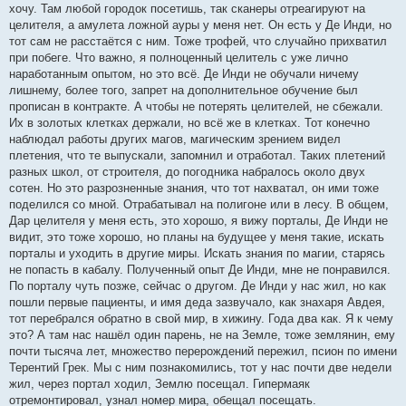
хочу. Там любой городок посетишь, так сканеры отреагируют на
целителя, а амулета ложной ауры у меня нет. Он есть у Де Инди, но
тот сам не расстаётся с ним. Тоже трофей, что случайно прихватил
при побеге. Что важно, я полноценный целитель с уже лично
наработанным опытом, но это всё. Де Инди не обучали ничему
лишнему, более того, запрет на дополнительное обучение был
прописан в контракте. А чтобы не потерять целителей, не сбежали.
Их в золотых клетках держали, но всё же в клетках. Тот конечно
наблюдал работы других магов, магическим зрением видел
плетения, что те выпускали, запомнил и отработал. Таких плетений
разных школ, от строителя, до погодника набралось около двух
сотен. Но это разрозненные знания, что тот нахватал, он ими тоже
поделился со мной. Отрабатывал на полигоне или в лесу. В общем,
Дар целителя у меня есть, это хорошо, я вижу порталы, Де Инди не
видит, это тоже хорошо, но планы на будущее у меня такие, искать
порталы и уходить в другие миры. Искать знания по магии, старясь
не попасть в кабалу. Полученный опыт Де Инди, мне не понравился.
По порталу чуть позже, сейчас о другом. Де Инди у нас жил, но как
пошли первые пациенты, и имя деда зазвучало, как знахаря Авдея,
тот перебрался обратно в свой мир, в хижину. Года два как. Я к чему
это? А там нас нашёл один парень, не на Земле, тоже землянин, ему
почти тысяча лет, множество перерождений пережил, псион по имени
Терентий Грек. Мы с ним познакомились, тот у нас почти две недели
жил, через портал ходил, Землю посещал. Гипермаяк
отремонтировал, узнал номер мира, обещал посещать.