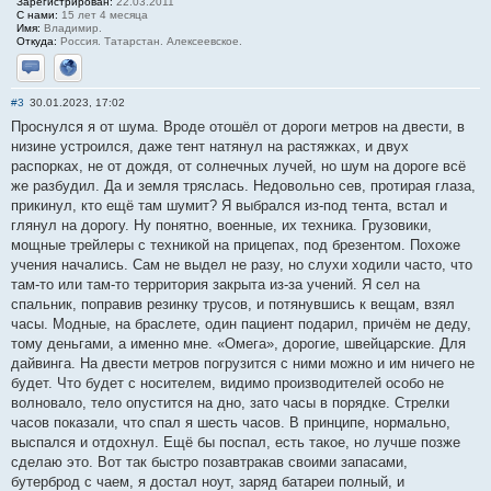
Зарегистрирован:
22.03.2011
С нами:
15 лет 4 месяца
Имя:
Владимир.
Откуда:
Россия. Татарстан. Алексеевское.
Отправить личное сообщение
Сайт
#3
30.01.2023, 17:02
Проснулся я от шума. Вроде отошёл от дороги метров на двести, в
низине устроился, даже тент натянул на растяжках, и двух
распорках, не от дождя, от солнечных лучей, но шум на дороге всё
же разбудил. Да и земля тряслась. Недовольно сев, протирая глаза,
прикинул, кто ещё там шумит? Я выбрался из-под тента, встал и
глянул на дорогу. Ну понятно, военные, их техника. Грузовики,
мощные трейлеры с техникой на прицепах, под брезентом. Похоже
учения начались. Сам не выдел не разу, но слухи ходили часто, что
там-то или там-то территория закрыта из-за учений. Я сел на
спальник, поправив резинку трусов, и потянувшись к вещам, взял
часы. Модные, на браслете, один пациент подарил, причём не деду,
тому деньгами, а именно мне. «Омега», дорогие, швейцарские. Для
дайвинга. На двести метров погрузится с ними можно и им ничего не
будет. Что будет с носителем, видимо производителей особо не
волновало, тело опустится на дно, зато часы в порядке. Стрелки
часов показали, что спал я шесть часов. В принципе, нормально,
выспался и отдохнул. Ещё бы поспал, есть такое, но лучше позже
сделаю это. Вот так быстро позавтракав своими запасами,
бутерброд с чаем, я достал ноут, заряд батареи полный, и