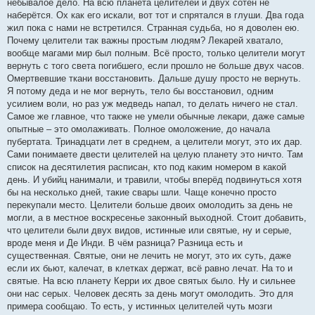
небывалое дело. На всю планета целителей и двух сотен не
наберётся. Ох как его искали, вот тот и спрятался в глуши. Два года
жил пока с нами не встретился. Странная судьба, но я доволен ею.
Почему целители так важны простым людям? Лекарей хватало,
вообще магами мир был полным. Всё просто, только целители могут
вернуть с того света погибшего, если прошло не больше двух часов.
Омертвевшие ткани восстановить. Дальше душу просто не вернуть.
Я потому деда и не мог вернуть, тело бы восстановил, одним
усилием воли, но раз уж медведь напал, то делать ничего не стал.
Самое же главное, что также не умели обычные лекари, даже самые
опытные – это омолаживать. Полное омоложение, до начала
пубертата. Тринадцати лет в среднем, а целители могут, это их дар.
Сами понимаете двести целителей на целую планету это ничто. Там
список на десятилетия расписан, кто под каким номером в какой
день. И убийц нанимали, и травили, чтобы вперёд подвинуться хотя
бы на несколько дней, такие свары шли. Чаще конечно просто
перекупали место. Целители больше двоих омолодить за день не
могли, а в местное воскресенье законный выходной. Стоит добавить,
что целители были двух видов, истинные или святые, ну и серые,
вроде меня и Де Инди. В чём разница? Разница есть и
существенная. Святые, они не лечить не могут, это их суть, даже
если их бьют, калечат, в клетках держат, всё равно лечат. На то и
святые. На всю планету Керри их двое святых было. Ну и сильнее
они нас серых. Человек десять за день могут омолодить. Это для
примера сообщаю. То есть, у истинных целителей чуть мозги