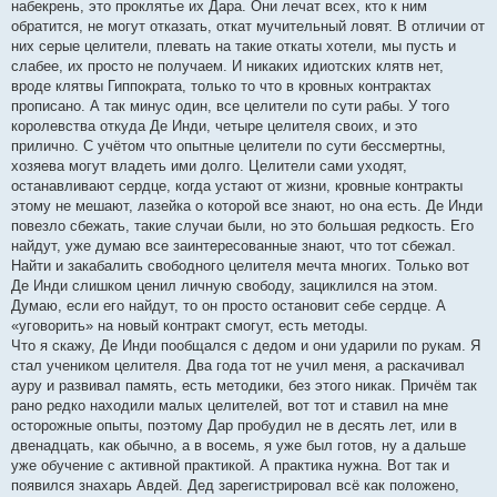
набекрень, это проклятье их Дара. Они лечат всех, кто к ним
обратится, не могут отказать, откат мучительный ловят. В отличии от
них серые целители, плевать на такие откаты хотели, мы пусть и
слабее, их просто не получаем. И никаких идиотских клятв нет,
вроде клятвы Гиппократа, только то что в кровных контрактах
прописано. А так минус один, все целители по сути рабы. У того
королевства откуда Де Инди, четыре целителя своих, и это
прилично. С учётом что опытные целители по сути бессмертны,
хозяева могут владеть ими долго. Целители сами уходят,
останавливают сердце, когда устают от жизни, кровные контракты
этому не мешают, лазейка о которой все знают, но она есть. Де Инди
повезло сбежать, такие случаи были, но это большая редкость. Его
найдут, уже думаю все заинтересованные знают, что тот сбежал.
Найти и закабалить свободного целителя мечта многих. Только вот
Де Инди слишком ценил личную свободу, зациклился на этом.
Думаю, если его найдут, то он просто остановит себе сердце. А
«уговорить» на новый контракт смогут, есть методы.
Что я скажу, Де Инди пообщался с дедом и они ударили по рукам. Я
стал учеником целителя. Два года тот не учил меня, а раскачивал
ауру и развивал память, есть методики, без этого никак. Причём так
рано редко находили малых целителей, вот тот и ставил на мне
осторожные опыты, поэтому Дар пробудил не в десять лет, или в
двенадцать, как обычно, а в восемь, я уже был готов, ну а дальше
уже обучение с активной практикой. А практика нужна. Вот так и
появился знахарь Авдей. Дед зарегистрировал всё как положено,