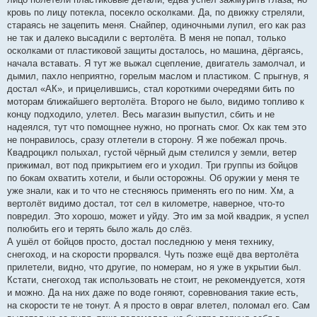
кровь по лицу потекла, посекло осколками. Да, по движку стреляли,
стараясь не зацепить меня. Снайпер, одиночными лупил, его как раз
не так и далеко высадили с вертолёта. В меня не попал, только
осколками от пластиковой защиты досталось, но машина, дёргаясь,
начала вставать. Я тут же выжал сцепление, двигатель замолчал, и
дымил, пахло неприятно, горелым маслом и пластиком. С прыгнув, я
достал «АК», и прицелившись, стал короткими очередями бить по
моторам ближайшего вертолёта. Второго не было, видимо топливо к
концу подходило, улетел. Весь магазин выпустил, сбить и не
надеялся, тут что помощнее нужно, но прогнать смог. Ох как тем это
не понравилось, сразу отлетели в сторону. Я же побежал прочь.
Квадроцикл полыхал, густой чёрный дым стелился у земли, ветер
прижимал, вот под прикрытием его и уходил. Три группы из бойцов
по бокам охватить хотели, и были осторожны. Об оружии у меня те
уже знали, как и то что не стесняюсь применять его по ним. Хм, а
вертолёт видимо достал, тот сел в километре, наверное, что-то
повредил. Это хорошо, может и уйду. Это им за мой квадрик, я успел
полюбить его и терять было жаль до слёз.
А ушёл от бойцов просто, достал последнюю у меня технику,
снегоход, и на скорости прорвался. Чуть позже ещё два вертолёта
прилетели, видно, что другие, по номерам, но я уже в укрытии был.
Кстати, снегоход так использовать не стоит, не рекомендуется, хотя
и можно. Да на них даже по воде гоняют, соревнования такие есть,
на скорости те не тонут. А я просто в овраг влетел, поломал его. Сам