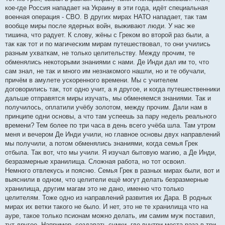
кое-где Россия нападает на Украину в эти года, идёт специальная
военная операция - СВО. В других мирах НАТО нападает, так там
вообще миры после ядерных войн, выживают люди. У нас же
тишина, что радует. К слову, жёны с Греком во второй раз были, а
так как тот и по магическим мирам путешествовал, то они учились
разным ухваткам, не только целительству. Между прочим, те
обменялись некоторыми знаниями с нами. Де Инди дал им то, что
сам знал, не так и много им незнакомого нашли, но и те обучали,
причём в амулете ускоренного времени. Мы с учителем
договорились так, тот одно учит, а я другое, и когда путешественники
дальше отправятся миры изучать, мы обменяемся знаниями. Так и
получилось, оплатили учёбу золотом, между прочим. Дали нам в
принципе одни основы, а что там успеешь за пару недель реального
времени? Тем более по три часа в день всего учёба шла. Там утром
меня и вечером Де Инди учили, но главное основы двух направлений
мы получили, а потом обменялись знаниями, когда семья Грек
отбыла. Так вот, что мы учили. Я изучал бытовую магию, а Де Инди,
безразмерные хранилища. Сложная работа, но тот освоил.
Немного отвлекусь и поясню. Семья Грек в разных мирах были, вот и
выяснили в одном, что целители ещё могут делать безразмерные
хранилища, другим магам это не дано, именно что только
целителям. Тоже одно из направлений развития их Дара. В родных
мирах их ветки такого не было. И нет, это не те хранилища что на
ауре, такое только псионам можно делать, им самим муж поставил,
тут другое. Например, создавать сумки, где внутри места раза в три