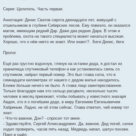
Серия: Целитель. Часть первая.
Аннотация: Денис Сватов сирота двенадцати лет, живущий с
отшельником в глубине Сибирских лесов. Ему повезло, он оказался
магом, имеющим редкий Дар. Даже два редких Дара. В этом и
проблема, охота на такого специалиста может начаться высокая.
Хорошо, что о нём никто не знает. Или знают?.. Беги Денис, беги.
Пролог.
Ещё раз грустно вздохнув, глянув на останки деда, я достал из
хранилища спутниковый телефон и как установилась связь со
спутником, набрал первый номер. Это был глава села, что в
семнадцати километрах от нашего с дедом жилья находилось.
Ближе больше ничего не было. А глава лицо заинтересованное.
Только благодаря нам это сельцо расцвело, несколько тысяч
человек в месяц приезжает, чтобы побывать у известного знахаря
Авдея, это я о погибшем деде, в миру Евгением Евгеньевичем
Хабриным. Ладно, не об этом сейчас. Глава ответил, чей номер тот
знал:
- Что-то важное, Дэн? - спросил тот меня.
- Здравствуйте, Сергей Александрович. Да, важное. Дед погиб, силки
ходил проверить, часов пять назад. Медведь напал, шатун похоже.
Поел и ушёл.