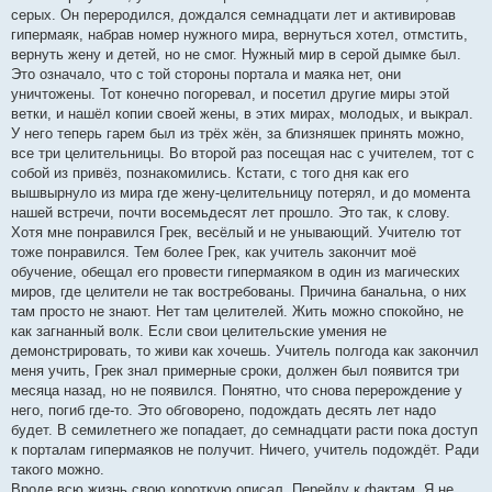
серых. Он переродился, дождался семнадцати лет и активировав
гипермаяк, набрав номер нужного мира, вернуться хотел, отмстить,
вернуть жену и детей, но не смог. Нужный мир в серой дымке был.
Это означало, что с той стороны портала и маяка нет, они
уничтожены. Тот конечно погоревал, и посетил другие миры этой
ветки, и нашёл копии своей жены, в этих мирах, молодых, и выкрал.
У него теперь гарем был из трёх жён, за близняшек принять можно,
все три целительницы. Во второй раз посещая нас с учителем, тот с
собой из привёз, познакомились. Кстати, с того дня как его
вышвырнуло из мира где жену-целительницу потерял, и до момента
нашей встречи, почти восемьдесят лет прошло. Это так, к слову.
Хотя мне понравился Грек, весёлый и не унывающий. Учителю тот
тоже понравился. Тем более Грек, как учитель закончит моё
обучение, обещал его провести гипермаяком в один из магических
миров, где целители не так востребованы. Причина банальна, о них
там просто не знают. Нет там целителей. Жить можно спокойно, не
как загнанный волк. Если свои целительские умения не
демонстрировать, то живи как хочешь. Учитель полгода как закончил
меня учить, Грек знал примерные сроки, должен был появится три
месяца назад, но не появился. Понятно, что снова перерождение у
него, погиб где-то. Это обговорено, подождать десять лет надо
будет. В семилетнего же попадает, до семнадцати расти пока доступ
к порталам гипермаяков не получит. Ничего, учитель подождёт. Ради
такого можно.
Вроде всю жизнь свою короткую описал. Перейду к фактам. Я не