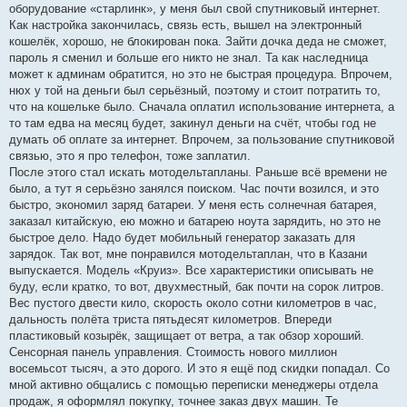
оборудование «старлинк», у меня был свой спутниковый интернет.
Как настройка закончилась, связь есть, вышел на электронный
кошелёк, хорошо, не блокирован пока. Зайти дочка деда не сможет,
пароль я сменил и больше его никто не знал. Та как наследница
может к админам обратится, но это не быстрая процедура. Впрочем,
нюх у той на деньги был серьёзный, поэтому и стоит потратить то,
что на кошельке было. Сначала оплатил использование интернета, а
то там едва на месяц будет, закинул деньги на счёт, чтобы год не
думать об оплате за интернет. Впрочем, за пользование спутниковой
связью, это я про телефон, тоже заплатил.
После этого стал искать мотодельтапланы. Раньше всё времени не
было, а тут я серьёзно занялся поиском. Час почти возился, и это
быстро, экономил заряд батареи. У меня есть солнечная батарея,
заказал китайскую, ею можно и батарею ноута зарядить, но это не
быстрое дело. Надо будет мобильный генератор заказать для
зарядок. Так вот, мне понравился мотодельтаплан, что в Казани
выпускается. Модель «Круиз». Все характеристики описывать не
буду, если кратко, то вот, двухместный, бак почти на сорок литров.
Вес пустого двести кило, скорость около сотни километров в час,
дальность полёта триста пятьдесят километров. Впереди
пластиковый козырёк, защищает от ветра, а так обзор хороший.
Сенсорная панель управления. Стоимость нового миллион
восемьсот тысяч, а это дорого. И это я ещё под скидки попадал. Со
мной активно общались с помощью переписки менеджеры отдела
продаж, я оформлял покупку, точнее заказ двух машин. Те