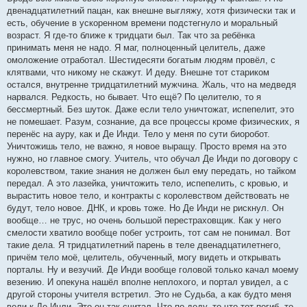
двенадцатилетний пацан, как внешне выгляжу, хотя физически так и
есть, обучение в ускоренном времени подстегнуло и моральный
возраст. Я где-то ближе к тридцати был. Так что за ребёнка
принимать меня не надо. Я маг, полноценный целитель, даже
омоложение отработал. Шестидесяти богатым людям провёл, с
клятвами, что никому не скажут. И деду. Внешне тот стариком
остался, внутренне тридцатилетний мужчина. Жаль, что на медведя
нарвался. Редкость, но бывает. Что ещё? По целителю, то я
бессмертный. Без шуток. Даже если тело уничтожат, испепелит, это
не помешает. Разум, сознание, да все процессы кроме физических, я
перенёс на ауру, как и Де Инди. Тело у меня по сути биоробот.
Уничтожишь тело, не важно, я новое выращу. Просто время на это
нужно, но главное смогу. Учитель, что обучал Де Инди по договору с
королевством, такие знания не должен был ему передать, но тайком
передал. А это лазейка, уничтожить тело, испепелить, с кровью, и
вырастить новое тело, и контракты с королевством действовать не
будут, тело новое. ДНК, и кровь тоже. Но Де Инди не рискнул. Он
вообще… не трус, но очень большой перестраховщик. Как у него
смелости хватило вообще побег устроить, тот сам не понимал. Вот
такие дела. Я тридцатилетний парень в теле двенадцатилетнего,
причём тело моё, целитель, обученный, могу видеть и открывать
порталы. Ну и везучий. Де Инди вообще головой только качал моему
везению. И опекуна нашёл вполне неплохого, и портал увидел, а с
другой стороны учителя встретил. Это не Судьба, а как будто меня
вели к Де Инли. Это он так считал. Что по деду, то что тот погиб, то