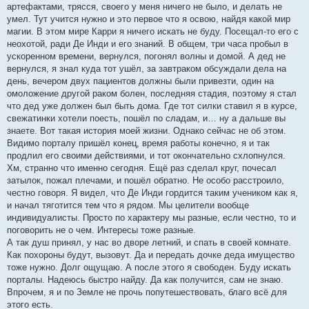
артефактами, трясся, своего у меня ничего не было, и делать не
умел. Тут учится нужно и это первое что я освою, найдя какой мир
магии. В этом мире Карри я ничего искать не буду. Посещал-то его с
неохотой, ради Де Инди и его знаний. В общем, три часа пробыл в
ускоренном времени, вернулся, погонял волны и домой. А дед не
вернулся, я знал куда тот ушёл, за завтраком обсуждали дела на
день, вечером двух пациентов должны были привезти, один на
омоложение другой раком болен, последняя стадия, поэтому я стал
что дед уже должен был быть дома. Где тот силки ставил я в курсе,
свежатинки хотели поесть, пошёл по сладам, и… ну а дальше вы
знаете. Вот такая история моей жизни. Однако сейчас не об этом.
Видимо порталу пришёл конец, время работы конечно, я и так
продлил его своими действиями, и тот окончательно схлопнулся.
Хм, странно что именно сегодня. Ещё раз сделал круг, почесал
затылок, пожал плечами, и пошёл обратно. Не особо расстроило,
честно говоря. Я видел, что Де Инди гордится таким учеником как я,
и начал тяготится тем что я рядом. Мы целители вообще
индивидуалисты. Просто по характеру мы разные, если честно, то и
поговорить не о чем. Интересы тоже разные.
А так душ принял, у нас во дворе летний, и спать в своей комнате.
Как похороны будут, вызовут. Да и передать дочке деда имущество
тоже нужно. Долг ощущаю. А после этого я свободен. Буду искать
порталы. Надеюсь быстро найду. Да как получится, сам не знаю.
Впрочем, я и по Земле не прочь попутешествовать, благо всё для
этого есть.