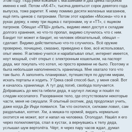
этом году. Подсумки кожаные с магазинами и два цинка патронов
именно к ней. Потом «АК-47», тысяча девятьсот сорок девятого года
выпуска, тоже раритет. К нему помимо десяти железных магазинов,
ещё пять цинков с патронами. Потом этот карабин «Мосина» что я в
руках держу, к нему три ящика с патронами, ну и «ТТ», с ящиком
патронов. Обещал «ППШ» добыть, видимо имел доступ к складам
долгого хранения, но что-то пропал, видимо случилось что с ним.
Бандит тот может и бандит, но человек обязательный, обещал –
сделает. Видимо действительно что-то случилось. Всё оружие
проверено, почищено, смазано, приведено к бою, всё использовал,
опыт имею. Я активно учился и нарабатывал опыт, интернет имеется,
ноут мощный, счёт открыл с электронным кошельком, на паспорт
деда, мог покупать что хотел, но просто времени не было. Поэтому и
была небольшая наполненность хранилища. Мне хватало того что
там было. А заполнять планировал, путешествуя по другим мирам,
искать порталы и ходить. У Грека свой способ был, у меня свой. Вот
и качалось хранилище. А тут дед погиб, свобода получается.
Добравшись до места гибели деда, я шугнул лисицу и пошёл по
следам косолапого. Разорванное тело, где отсутствовали некоторые
части, меня не смущали. Я опытный охотник, дед продолжал учить,
даже когда Де Инди появился. Так что охотился, силками ловил, сам
разделывал, коптил. Хм, а мишка-то хромой, видать нормально
охотится не может, вот и напал на человека. Оголодал. Нашёл я его
через полкилометра, спал в кустах, а вернувшись к телу деда,
услышал шум вертолёта. Чёрт, я через пару часов ждал, думал