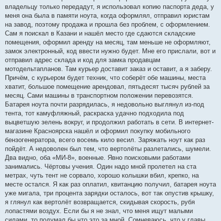
владельцу только передадут, я использовал копию паспорта деда, у
меня она была в памяти ноута, когда оформлял, отправил юристам
на завод, поэтому продажа и прошла без проблем, с оформлением.
Сам я поискал в Казани и нашёл место где сдаются складские
помещения, оформил аренду на месяц, там меньше не оформляют,
замок электронный, код ввести нужно будет. Мне его прислали, вот и
отправил адрес склада и код для замка продавцам
мотодельтапланов. Там курьер доставит заказ и оставит, а я заберу.
Причём, с курьером будет техник, что соберёт обе машины, места
хватит, большое помещение арендовал, пятьдесят тысяч рублей за
месяц. Сами машины в транспортном положении перевозятся.
Батарея ноута почти разрядилась, я недовольно выглянул из-под
тента, тот камуфляжный, раскраска удачно подходила под
выцветшую зелень вокруг, и продолжил работать в сети. В интернет-
магазине Красноярска нашёл и оформил покупку мобильного
бензогенератора, всего восемь кило весил. Заряжать ноут как раз
пойдёт. А недоволен был тем, что вертолёты разлетались, шумели.
Два видно, оба «МИ-8», военные. Явно поисковыми работами
занимались. Чёртовы учения. Один надо мной пролетел на ста
метрах, чуть тент не сорвало, хорошо колышки вбил, крепко, на
месте остался. Я как раз оплатил, квитанцию получил, батарея ноута
уже мигала, три процента зарядки осталось, вот так опустив крышку,
я глянул как вертолёт возвращается, скидывая скорость, рубя
лопастями воздух. Если бы я не знал, что меня ищут малыми
силами, то подумал бы что это за мной. Сомневаюсь, что у главы