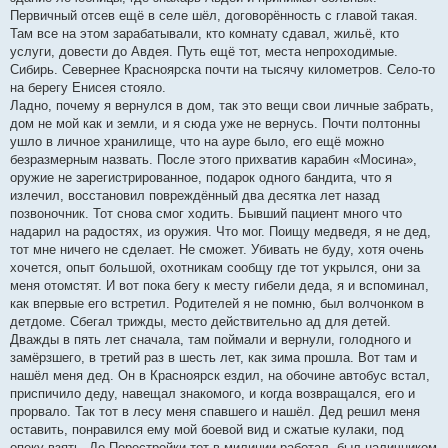
Первичный отсев ещё в селе шёл, договорённость с главой такая.
Там все на этом зарабатывали, кто комнату сдавал, жильё, кто
услуги, довести до Авдея. Путь ещё тот, места непроходимые.
Сибирь. Севернее Красноярска почти на тысячу километров. Село-то
на берегу Енисея стояло.
Ладно, почему я вернулся в дом, так это вещи свои личные забрать,
дом не мой как и земли, и я сюда уже не вернусь. Почти полтонны
ушло в личное хранилище, что на ауре было, его ещё можно
безразмерным назвать. После этого прихватив карабин «Мосина»,
оружие не зарегистрированное, подарок одного бандита, что я
излечил, восстановил повреждённый два десятка лет назад
позвоночник. Тот снова смог ходить. Бывший пациент много что
надарил на радостях, из оружия. Что мог. Поищу медведя, я не дед,
тот мне ничего не сделает. Не сможет. Убивать не буду, хотя очень
хочется, опыт большой, охотникам сообщу где тот укрылся, они за
меня отомстят. И вот пока бегу к месту гибели деда, я и вспоминал,
как впервые его встретил. Родителей я не помню, был волчонком в
детдоме. Сбегал трижды, место действительно ад для детей.
Дважды в пять лет сначала, там поймали и вернули, голодного и
замёрзшего, в третий раз в шесть лет, как зима прошла. Вот там и
нашёл меня дед. Он в Красноярск ездил, на обочине автобус встал,
приспичило деду, навещал знакомого, и когда возвращался, его и
прорвало. Так тот в лесу меня спавшего и нашёл. Дед решил меня
оставить, понравился ему мой боевой вид и сжатые кулаки, под
опеку взять. До Перестройки тот в милиции работал, был наличником