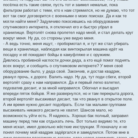
посёлка есть такие связи, пусть тот и заимел немалые, пока
фильтром работал с теми, кто к нам стремился, но не думаю, что тот
вот так смог договорится с военными о моих поисках. Да и как те
могли найти меня? Задумчиво покосившись на оборудование
спутникового интернета, я отключил его и быстро убрал в
хранилище. Вертолёт снова пролетел надо мной, и стал делать круг
вокруг меня. Ну да, со стороны уже видно меня.
- А ведь точно, меня ищут, - пробормотал я, и тут же стал убирать
вещи в хранилище, наблюдая как винтокрылая машина идёт на
посадку и её покидают бойцы в камуфляже и с оружием.
Дивлюсь пробивной наглости дочки деда, а кто ещё помог поднять
всех вокруг, и сообщить о спутниковом интернете? У меня своё
оборудование было, у деда своё. Закончив, и достав квадрик,
рванул прочь, к дороге. Валить надо. Ну да, тут поди сбеги, второй
вертолёт сразу к нам направился. Да и первый легко взлетел,
подхватив десант, и за мной направился. Обогнал и высадил
впереди пяток бойцов. Я же развернулся, но и там перекрыта дорога,
второй вертолёт высаживал десант, так что рванул в открытое поле.
А им время нужно десант подобрать. Если так малыми группами
высаживать никакого десанта не хватит. Шансов мало, но
возможность уйти есть. Я надеюсь. Хорошо бак полный, заправил
машину перед тем как отдыхать лечь. Вот только видимо те, кто
меня искал, имел довольно жёсткие инструкции. Я поначалу и не
понял почему мой квадрик задёргался и замедлился. Потом мне в
лицо полетели пластиковые детали, едва успел зажмурить глаза, но