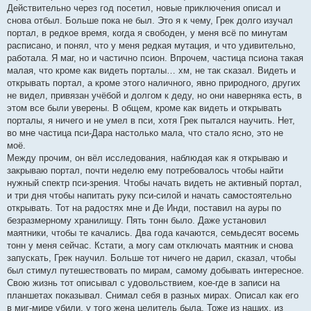
Действительно через год посетил, новые приключения описал и
снова отбыл. Больше пока не был. Это я к чему, Грек долго изучал
портал, в редкое время, когда я свободен, у меня всё по минутам
расписано, и понял, что у меня редкая мутация, и что удивительно,
работала. Я маг, но и частично псион. Впрочем, частица псиона такая
малая, что кроме как видеть порталы… хм, не так сказал. Видеть и
открывать портал, а кроме этого наличного, явно природного, других
не видел, привязан учёбой и долгом к деду, но они наверняка есть, в
этом все были уверены. В общем, кроме как видеть и открывать
порталы, я ничего и не умел в пси, хотя Грек пытался научить. Нет,
во мне частица пси-Дара настолько мала, что стало ясно, это не
моё.
Между прочим, он вёл исследования, наблюдая как я открываю и
закрываю портал, почти неделю ему потребовалось чтобы найти
нужный спектр пси-зрения. Чтобы начать видеть не активный портал,
и три дня чтобы напитать руку пси-силой и начать самостоятельно
открывать. Тот на радостях мне и Де Инди, поставил на ауры по
безразмерному хранилищу. Пять тонн было. Даже установил
маятники, чтобы те качались. Два года качаются, семьдесят восемь
тонн у меня сейчас. Кстати, а могу сам отключать маятник и снова
запускать, Грек научил. Больше тот ничего не дарил, сказал, чтобы
был стимул путешествовать по мирам, самому добывать интересное.
Свою жизнь тот описывал с удовольствием, кое-где в записи на
планшетах показывал. Снимал себя в разных мирах. Описал как его
в миг-мире убили, у того жена целитель была. Тоже из наших, из