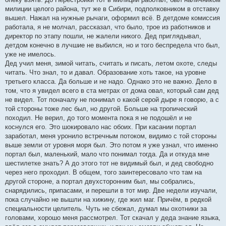
милиции целого района, тут же в Сибири, подполковником в отставку
вышел. Нажал на нужные рычаги, оформил всё. В детдоме комиссия
работала, я не молчал, рассказал, что было, трое из работников и
директор по этапу пошли, не жалели никого. Дед приглядывал,
детдом конечно в лучшие не выбился, но и того беспредела что был,
уже не имелось.
Дед учил меня, зимой читать, считать и писать, летом охоте, следы
читать. Что знал, то и давал. Образование хоть такое, на уровне
третьего класса. Да больше и не надо. Однако это не важно. Дело в
том, что я увидел всего в ста метрах от дома овал, который сам дед
не видел. Тот поначалу не понимал о какой серой дыре я говорю, а с
той стороны тоже лес был, но другой. Больше на тропический
походил. Не верил, до того момента пока я не подошёл и не
коснулся его. Это шокировало нас обоих. При касании портал
заработал, меня уронило встречным потоком, видимо с той стороны
выше земли от уровня моря был. Это потом я уже узнал, что именно
портал был, маленький, мало что понимал тогда. Да и откуда мне
шестилетке знать? А до этого тот не видимый был, и дед свободно
через него проходил. В общем, того заинтересовало что там на
другой стороне, а портал двухсторонним был, мы собрались,
снарядились, припасами, и перешли в тот мир. Две недели изучали,
пока случайно не вышли на хижину, где жил маг. Причём, в редкой
специальности целитель. Чуть не сбежал, думал мы охотники за
головами, хорошо меня рассмотрел. Тот скачал у деда знание языка,