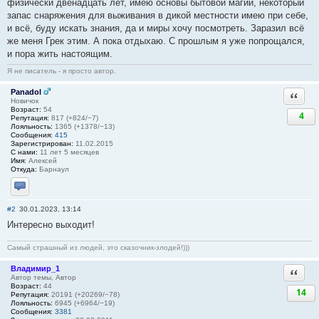
физически двенадцать лет, имею основы бытовой магии, некоторый
запас снаряжения для выживания в дикой местности имею при себе,
и всё, буду искать знания, да и миры хочу посмотреть. Заразил всё
же меня Грек этим. А пока отдыхаю. С прошлым я уже попрощался,
и пора жить настоящим.
Я не писатель - я просто автор.
Panadol
Ответи
Новичок
Возраст:
54
4
Репутация:
817 (+824/−7)
Лояльность:
1365 (+1378/−13)
Сообщения:
415
Зарегистрирован:
11.02.2015
С нами:
11 лет 5 месяцев
Имя:
Алексей
Откуда:
Барнаул
Отправить личное сообщение
#2
30.01.2023, 13:14
Интересно выходит!
Самый страшный из людей, это сказочник-злодей!)))
Владимир_1
Ответи
Автор темы, Автор
Возраст:
44
14
Репутация:
20191 (+20269/−78)
Лояльность:
6945 (+6964/−19)
Сообщения:
3381