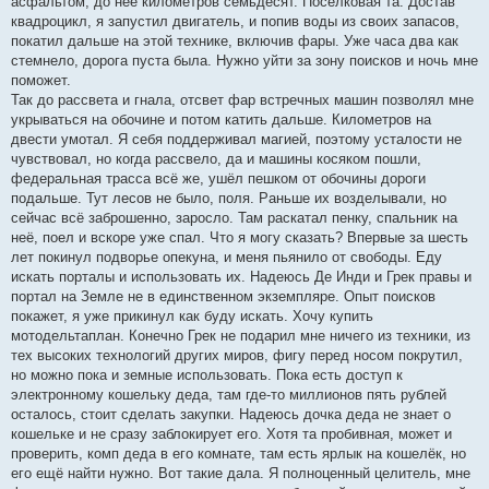
асфальтом, до неё километров семьдесят. Поселковая та. Достав
квадроцикл, я запустил двигатель, и попив воды из своих запасов,
покатил дальше на этой технике, включив фары. Уже часа два как
стемнело, дорога пуста была. Нужно уйти за зону поисков и ночь мне
поможет.
Так до рассвета и гнала, отсвет фар встречных машин позволял мне
укрываться на обочине и потом катить дальше. Километров на
двести умотал. Я себя поддерживал магией, поэтому усталости не
чувствовал, но когда рассвело, да и машины косяком пошли,
федеральная трасса всё же, ушёл пешком от обочины дороги
подальше. Тут лесов не было, поля. Раньше их возделывали, но
сейчас всё заброшенно, заросло. Там раскатал пенку, спальник на
неё, поел и вскоре уже спал. Что я могу сказать? Впервые за шесть
лет покинул подворье опекуна, и меня пьянило от свободы. Еду
искать порталы и использовать их. Надеюсь Де Инди и Грек правы и
портал на Земле не в единственном экземпляре. Опыт поисков
покажет, я уже прикинул как буду искать. Хочу купить
мотодельтаплан. Конечно Грек не подарил мне ничего из техники, из
тех высоких технологий других миров, фигу перед носом покрутил,
но можно пока и земные использовать. Пока есть доступ к
электронному кошельку деда, там где-то миллионов пять рублей
осталось, стоит сделать закупки. Надеюсь дочка деда не знает о
кошельке и не сразу заблокирует его. Хотя та пробивная, может и
проверить, комп деда в его комнате, там есть ярлык на кошелёк, но
его ещё найти нужно. Вот такие дала. Я полноценный целитель, мне