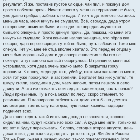
результат. Я же, поставив пустое блюдце, чай пил, и покинув дом,
просто побежал прочь. Ничего своего у меня на территории не было,
уже давно прибрал, забирать не надо. И то что до темноты осталось
меньше часа, меня ничуть не смущало. Всё, свобода, деда утром
похоронили, поминки были, и сегодня же передав имущество
бывшего опекуна, я просто двинул прочь. Да, пешком, но меня это
ничуть не смущало. Хотя конечно наглая женщина, что пёрла как
носорог, дара переговорщика у той не было, чуть взбесила. Тоже мне
опекун. Нет уж, мне её отца вполне хватало. Это перед её отцом у
меня был моральный долг и до совершеннолетия я бы его не
покинул, а тут вон оно как всё повернулось. В принципе, меня всё
устраивало, хотя деда очень жалко было. В закрытом гробу
хоронили. К слову, медведя того, убийцу, охотники застали на месте,
хотя тот уже проснулся, и застрелили. Вертолёт без них улетел, те
шкуру сняли, заходили в дом, чаем напоил, потом пешком в село
двинули. А что им отмахать семнадцать километров, часть ночью?
Люди привычные. Ну а пока бежал по лесу, скоро стемнеет, то
размышлял. Я планировал отбежать от дома хотя бы на десяток
километров, там встану на отдых, чую новая хозяйка подворья
поднимет всех.
Да и главе терять такой источник дохода не захочется, хорошо
сидел на нём, будут искать изо всех сил. А куда мне идти, только на
юг, вот и будут перекрывать. К слову, сегодня второе августа, день
десантника, две тысячи двадцать третьего года. Живём в России.
Тот же Грек, бывая в разных мирах, такого понарассказывал. Мол,