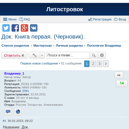
Литостровок
Меню
FAQ
Регистрация
Вход
Док. Книга первая. (Черновик).
Список разделов
Мастерская
Личные разделы
Поселягин Владимир
Ответить
1
2
3
Первое новое сообщение
• 51 сообщение
Владимир_1
Ответи
Автор темы, Автор
Возраст:
44
14
Репутация:
20191 (+20269/−78)
Лояльность:
6945 (+6964/−19)
Сообщения:
3381
Зарегистрирован:
22.03.2011
С нами:
15 лет 4 месяца
Имя:
Владимир.
Откуда:
Россия. Татарстан. Алексеевское.
Отправить личное сообщение
Сайт
#1
30.01.2023, 09:22
Название: Док.