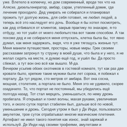
уже. Влетело в копеечку, но дом современный, вроде тех что на
Аляске, дизельгенератор, амбар, сараи, утепленный домик, где
лечение проходило. Дед умирать не собирался и планировал
прожить тут долгую жизнь, для себя готовил, не любил людей, а
теперь всё это наследует его дочь. Вообще я бы хотел посмотреть,
как дед отбивался от клиентов, закрыв практику по знахарю, я-то
отбуду, но тот ушёл от моего любопытства вот таким способом. А так
похоже дед и не собирался меня отпускать, клетка была бы, тот явно
думал, как меня задержать, видя, что я уже тягощусь жизнью тут.
Меня манили путешествия, просторы, новые миры. Грек своими
рассказами затронул ту струнку в моей душе, что была и у него, я не
желал сидеть на месте, и думаю ещё год, и ушёл бы. Да просто
сбежал, а тут вон оно всё как вышло. М-да.
Вечером усыпив обоих охотников в гостевой комнате, тут как раз две
кровати было, крепкие такие мужики были лет сорока, я побежал к
порталу. Да тут рядом, сто метров от амбара. Вот она сосна,
мощная, столетняя, а портала не было. Меня это не удивило, скорее
озадачило. То, что портал не постоянный, мы убедились ещё
полгода назад. Тот стал мерцать, уменьшаться, по нему дрожь
пробегала. Я открывал и гонял волны, махая руками, увеличивая
того, и около суток портал стабилен был, дальше всё по новой,
уменьшение и дрожь. Сегодня утром я был у Де Инди, пользовался
амулетом, трое суток отрабатывал многие магические плетения.
Артефакт не имел такого понятия как износ, знай заряжай и
используй. Де Инди над своими трофеями, амулетами и