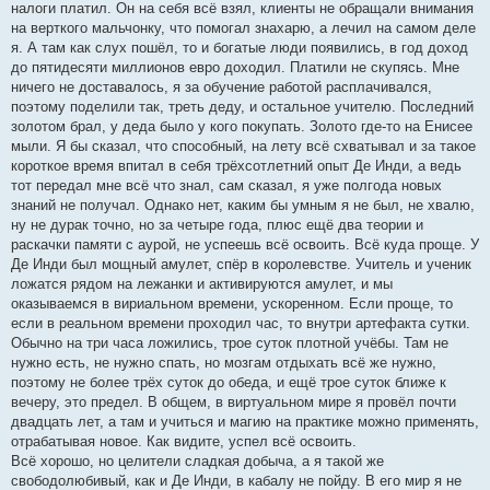
налоги платил. Он на себя всё взял, клиенты не обращали внимания
на верткого мальчонку, что помогал знахарю, а лечил на самом деле
я. А там как слух пошёл, то и богатые люди появились, в год доход
до пятидесяти миллионов евро доходил. Платили не скупясь. Мне
ничего не доставалось, я за обучение работой расплачивался,
поэтому поделили так, треть деду, и остальное учителю. Последний
золотом брал, у деда было у кого покупать. Золото где-то на Енисее
мыли. Я бы сказал, что способный, на лету всё схватывал и за такое
короткое время впитал в себя трёхсотлетний опыт Де Инди, а ведь
тот передал мне всё что знал, сам сказал, я уже полгода новых
знаний не получал. Однако нет, каким бы умным я не был, не хвалю,
ну не дурак точно, но за четыре года, плюс ещё два теории и
раскачки памяти с аурой, не успеешь всё освоить. Всё куда проще. У
Де Инди был мощный амулет, спёр в королевстве. Учитель и ученик
ложатся рядом на лежанки и активируются амулет, и мы
оказываемся в вириальном времени, ускоренном. Если проще, то
если в реальном времени проходил час, то внутри артефакта сутки.
Обычно на три часа ложились, трое суток плотной учёбы. Там не
нужно есть, не нужно спать, но мозгам отдыхать всё же нужно,
поэтому не более трёх суток до обеда, и ещё трое суток ближе к
вечеру, это предел. В общем, в виртуальном мире я провёл почти
двадцать лет, а там и учиться и магию на практике можно применять,
отрабатывая новое. Как видите, успел всё освоить.
Всё хорошо, но целители сладкая добыча, а я такой же
свободолюбивый, как и Де Инди, в кабалу не пойду. В его мир я не