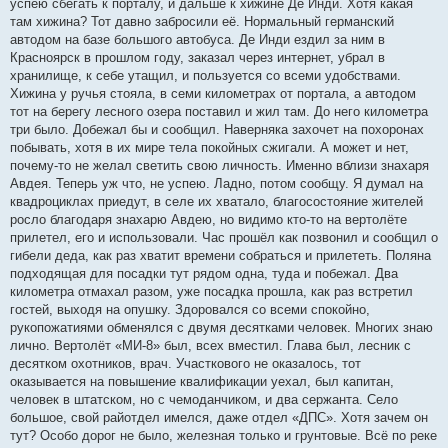
успею сбегать к порталу, и дальше к хижине Де Инди. Хотя какая
там хижина? Тот давно забросили её. Нормальный германский
автодом на базе большого автобуса. Де Инди ездил за ним в
Красноярск в прошлом году, заказал через интернет, убрал в
хранилище, к себе утащил, и пользуется со всеми удобствами.
Хижина у ручья стояла, в семи километрах от портала, а автодом
тот на берегу лесного озера поставил и жил там. До него километра
три было. Добежал бы и сообщил. Наверняка захочет на похоронах
побывать, хотя в их мире тела покойных сжигали. А может и нет,
почему-то не желал светить свою личность. Именно вблизи знахаря
Авдея. Теперь уж что, не успею. Ладно, потом сообщу. Я думал на
квадроциклах приедут, в селе их хватало, благосостояние жителей
росло благодаря знахарю Авдею, но видимо кто-то на вертолёте
прилетел, его и использовали. Час прошёл как позвонил и сообщил о
гибели деда, как раз хватит времени собраться и прилететь. Поляна
подходящая для посадки тут рядом одна, туда и побежал. Два
километра отмахал разом, уже посадка прошла, как раз встретил
гостей, выходя на опушку. Здоровался со всеми спокойно,
рукопожатиями обменялся с двумя десятками человек. Многих знаю
лично. Вертолёт «МИ-8» был, всех вместил. Глава был, лесник с
десятком охотников, врач. Участкового не оказалось, тот
оказывается на повышение квалификации уехал, был капитан,
человек в штатском, но с чемоданчиком, и два сержанта. Село
большое, свой райотдел имелся, даже отдел «ДПС». Хотя зачем он
тут? Особо дорог не было, железная только и грунтовые. Всё по реке