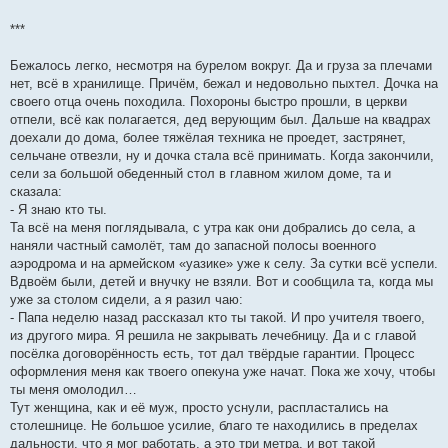
***
Бежалось легко, несмотря на бурелом вокруг. Да и груза за плечами
нет, всё в хранилище. Причём, бежал и недовольно пыхтел. Дочка на
своего отца очень походила. Похороны быстро прошли, в церкви
отпели, всё как полагается, дед верующим был. Дальше на квадрах
доехали до дома, более тяжёлая техника не проедет, застрянет,
сельчане отвезли, ну и дочка стала всё принимать. Когда закончили,
сели за большой обеденный стол в главном жилом доме, та и
сказала:
- Я знаю кто ты.
Та всё на меня поглядывала, с утра как они добрались до села, а
наняли частный самолёт, там до запасной полосы военного
аэродрома и на армейском «уазике» уже к селу. За сутки всё успели.
Вдвоём были, детей и внучку не взяли. Вот и сообщила та, когда мы
уже за столом сидели, а я разил чаю:
- Папа неделю назад рассказал кто ты такой. И про учителя твоего,
из другого мира. Я решила не закрывать лечебницу. Да и с главой
посёлка договорённость есть, тот дал твёрдые гарантии. Процесс
оформления меня как твоего опекуна уже начат. Пока же хочу, чтобы
ты меня омолодил…
Тут женщина, как и её муж, просто уснули, распластались на
столешнице. Не большое усилие, благо те находились в пределах
дальности, что я мог работать, а это три метра, и вот такой