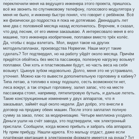
переключили меня на ведущего инженера этого проекта, пришлось
всё же звонить по спутниковому телефону, голосового модулятора у
меня не было, и инженер быстро понял, что говорит с ребёнком. Всё
же физически до подростка я пока не дотягиваю. Двенадцать лет
мне два с половиной месяца назад исполнилось. Впрочем, я сказал,
что дед лесник, от его имени заказываю. А интересовало меня в его
машине, того инженера изобретение, поплавки вместо трёх колёс.
Да, чтобы с воды взлетать. Мол, видел такое на других
мотодельтапланах, производства Норвегии. Наши могут такие
сделать? Тот подтвердил, но на работу уйдёт около месяца. Причём
придётся обойтись без места пассажира, полезную нагрузку возьмут
поплавки. Они хоть и пластиковыми будут, но часть веса на себя
возьмут. Цыкнув зубом недовольно. Долго, меня это не устраивало,
уточнил. Можно как-то вывести дополнительную горловину в кабину?
Типа летаю, а топливо к концу подошло, сесть возможности нет,
леса вокруг, а так открыл горловину, залил запас, что на месте
пассажира стоял, например, пятилитровую бутыль, и дальше лететь.
Такие конструкционные изменения у двух аппаратов, что я
заказывал, займёт ещё около недели. Дал добро, это внесли в
договор на продажу обеих машин. После этого заплатил полную
сумму за заказ, плюс за модернизацию. Четыре миллиона уходило.
Деньги ушли на счёт завода, это подтвердили, чек электронный
прислали. Сообщили, когда можно прибыть и забрать оба аппарата.
Ну прям прибуду. Нашли идиота. Кто мальцу отдаст, даже если
платёжная квитанция в электронном формате имеется на руках? Тут