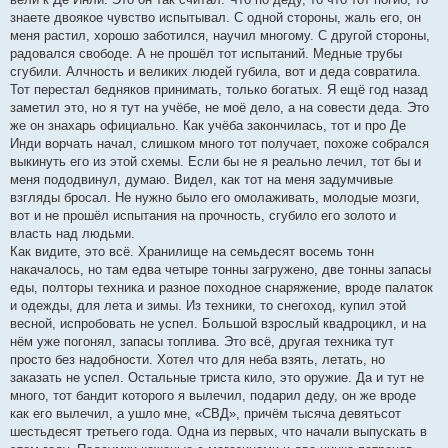
знаете двоякое чувство испытывал. С одной стороны, жаль его, он
меня растил, хорошо заботился, научил многому. С другой стороны,
радовался свободе. А не прошёл тот испытаний. Медные трубы
сгубили. Алчность и великих людей губила, вот и деда совратила.
Тот перестал бедняков принимать, только богатых. Я ещё год назад
заметил это, но я тут на учёбе, не моё дело, а на совести деда. Это
же он знахарь официально. Как учёба закончилась, тот и про Де
Инди ворчать начал, слишком много тот получает, похоже собрался
выкинуть его из этой схемы. Если бы не я реально лечил, тот бы и
меня пододвинул, думаю. Видел, как тот на меня задумчивые
взгляды бросал. Не нужно было его омолаживать, молодые мозги,
вот и не прошёл испытания на прочность, сгубило его золото и
власть над людьми.
Как видите, это всё. Хранилище на семьдесят восемь тонн
накачалось, но там едва четыре тонны загружено, две тонны запасы
еды, полторы техника и разное походное снаряжение, вроде палаток
и одежды, для лета и зимы. Из техники, то снегоход, купил этой
весной, испробовать не успел. Большой взрослый квадроцикл, и на
нём уже погонял, запасы топлива. Это всё, другая техника тут
просто без надобности. Хотел что для неба взять, летать, но
заказать не успел. Остальные триста кило, это оружие. Да и тут не
много, тот бандит которого я вылечил, подарил деду, он же вроде
как его вылечил, а ушло мне, «СВД», причём тысяча девятьсот
шестьдесят третьего года. Одна из первых, что начали выпускать в