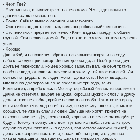
- Чёрт. Где?
- У малинника, в километре от нашего дома. Э-э-э, где нашли тот
давний костяк неизвестного.
- Понял. Сейчас вышлю лесника и участкового.
- Охотников поднять надо, медведь попробовавший человечины…
- Это понятно, - прервал тот меня. - Клич дадим, приедут с общей
группой. Сам вернись домой. Ещё не хватало чтобы на тебя медведь
упал.
- Хорошо.
Дав отбой, я направился обратно, поглядывая вокруг, и на ходу
набрал следующий номер. Звонил дочери деда. Вообще они друг
друга не переносили, но дед хорошо зарабатывал, на себя тратить
особо не надо, отправлял дочери и внукам, у той двое сыновей. Им
сейчас по тридцать лет, один женат, дочка есть. Почти двадцать
миллионов долларов ушло за последние три года, те из
Калининграда прибрались в Москву, серьёзный бизнес теперь имеют.
Дочка не ответила, набрал её мужа, хороший мужик к слову, а дочку
деда я тоже не любил, крайне неприятная особа. Тот ответил сразу,
вот и сообщил что дед погиб в лесу, по сути случайность, властям
сообщил, те уже выслали людей. Дальше как хотят, приедут на
похороны или нет. Дед крещённый, хоронить на сельском кладбище
будут. Почему я вернулся в дом, тут крепкая изба стояла, из трёх
срубов по сути коттедж был сделан, под металлической крышей, в
довольно современном стиле, сараи, пёс на цепи, и отдельное
здание лечебницы, где знахарь Авдей и принимал больных.