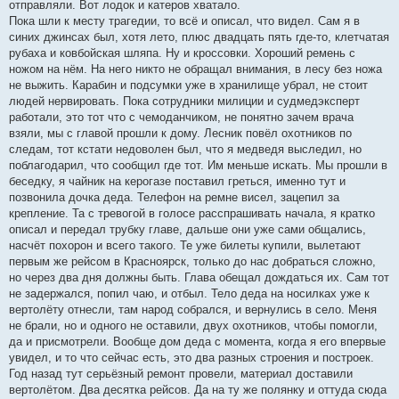
отправляли. Вот лодок и катеров хватало.
Пока шли к месту трагедии, то всё и описал, что видел. Сам я в
синих джинсах был, хотя лето, плюс двадцать пять где-то, клетчатая
рубаха и ковбойская шляпа. Ну и кроссовки. Хороший ремень с
ножом на нём. На него никто не обращал внимания, в лесу без ножа
не выжить. Карабин и подсумки уже в хранилище убрал, не стоит
людей нервировать. Пока сотрудники милиции и судмедэксперт
работали, это тот что с чемоданчиком, не понятно зачем врача
взяли, мы с главой прошли к дому. Лесник повёл охотников по
следам, тот кстати недоволен был, что я медведя выследил, но
поблагодарил, что сообщил где тот. Им меньше искать. Мы прошли в
беседку, я чайник на керогазе поставил греться, именно тут и
позвонила дочка деда. Телефон на ремне висел, зацепил за
крепление. Та с тревогой в голосе расспрашивать начала, я кратко
описал и передал трубку главе, дальше они уже сами общались,
насчёт похорон и всего такого. Те уже билеты купили, вылетают
первым же рейсом в Красноярск, только до нас добраться сложно,
но через два дня должны быть. Глава обещал дождаться их. Сам тот
не задержался, попил чаю, и отбыл. Тело деда на носилках уже к
вертолёту отнесли, там народ собрался, и вернулись в село. Меня
не брали, но и одного не оставили, двух охотников, чтобы помогли,
да и присмотрели. Вообще дом деда с момента, когда я его впервые
увидел, и то что сейчас есть, это два разных строения и построек.
Год назад тут серьёзный ремонт провели, материал доставили
вертолётом. Два десятка рейсов. Да на ту же полянку и оттуда сюда