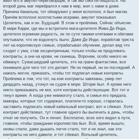
ввёл его в амулет-переговорщик, и так мы смогли общаться. На
второй день маг перебрался к нам в мир, жил с нами в доме.
Причина банальна, тот обнаружил у меня всполохи, я был магом.
Причём всполохи золотистыми искрами, амулет показывал.
Целитель, как и он. Будущий. В этом и проблема. Сейчас объясню.
В мире Карри, где мы и встретили мага-целителя Жива Де Инди,
целители огромная редкость, их по сути такими клятвами и обетами
опутывали, что не вздохнуть было. Даже Де Инди, поработав триста
лет на королевскую семью, отрабатывал обучение, делал вид что
сходит с ума, став эксцентричным, только чтобы не продлевать
контракты, а они на крови, не скинешь. Впрочем, особо никого не
обманул. Сумасшедший целитель, это на грани фантастики, все
понимали для чего тот это делает. Ни он первый, ни он последний. А
нажать могли, приказать, чтобы тот подписал новые контракты.
Проблема в том, что тот, на ком контракты завязаны, умер лет
двадцать назад, утонул на судне в море. Шторм был. А кроме него
никто приказывать не мог, хотя контракты действующие. Вот тот и
тянул время. А когда уже невмоготу стало, и семья его предала,
мажоры, которых тот содержал, платили-то хорошо, старалась
заставить подписать новый кабальный контракт, вот и сбежал. Хотя
контракт действовал, тут главное одного бы вылечить в день, чтобы
откат не получить. Он и лечил. Бесплатно, всех кого видел в пути,
главное, чтобы гражданин королевства был. Всё, время вышло,
оковы спали, даже дышать легче стало, тот и не знал, как эти
контракты на него давили, и тот сбежал. Вольный целитель,