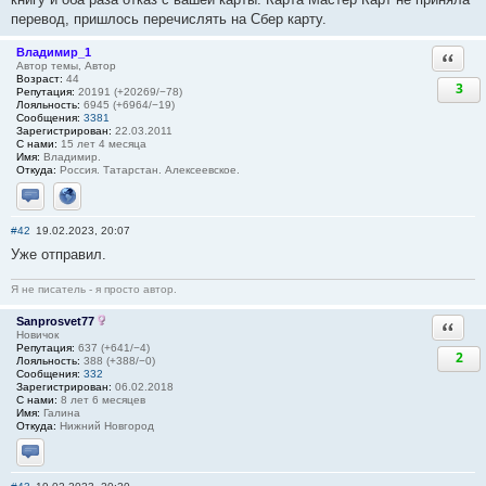
перевод, пришлось перечислять на Сбер карту.
Владимир_1
Ответи
Автор темы, Автор
Возраст:
44
3
Репутация:
20191 (+20269/−78)
Лояльность:
6945 (+6964/−19)
Сообщения:
3381
Зарегистрирован:
22.03.2011
С нами:
15 лет 4 месяца
Имя:
Владимир.
Откуда:
Россия. Татарстан. Алексеевское.
Отправить личное сообщение
Сайт
#42
19.02.2023, 20:07
Уже отправил.
Я не писатель - я просто автор.
Sanprosvet77
Ответи
Новичок
Репутация:
637 (+641/−4)
2
Лояльность:
388 (+388/−0)
Сообщения:
332
Зарегистрирован:
06.02.2018
С нами:
8 лет 6 месяцев
Имя:
Галина
Откуда:
Нижний Новгород
Отправить личное сообщение