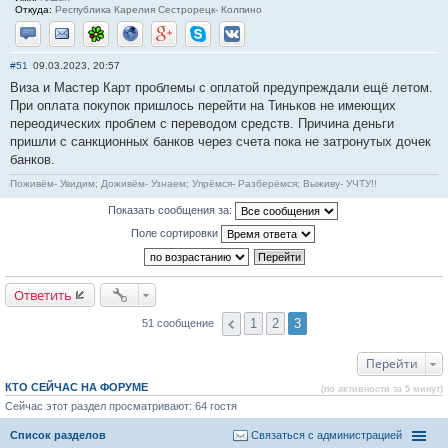
Откуда:
Республика Карелия Сестрорецк- Колпино
Отправить личное сообщение
Отправить email
ICQ
Сайт
Google+
Skype
ВКонтакте
#51
09.03.2023, 20:57
Виза и Мастер Карт проблемы с оплатой предупреждали ещё летом.
При оплата покупок пришлось перейти на Тиньков не имеющих
переодических проблем с переводом средств. Причина деньги
пришли с санкционных банков через счета пока не затронутых дочек
банков.
Поживём- Увидим; Доживём- Узнаем; Упрёмся- Разберёмся; Выживу- УЧТУ!!
Показать сообщения за:
Поле сортировки
Ответить
1
2
3
51 сообщение
Перейти
КТО СЕЙЧАС НА ФОРУМЕ
(по активности за 5 минут)
Сейчас этот раздел просматривают: 64 гостя
Список разделов
Связаться с администрацией