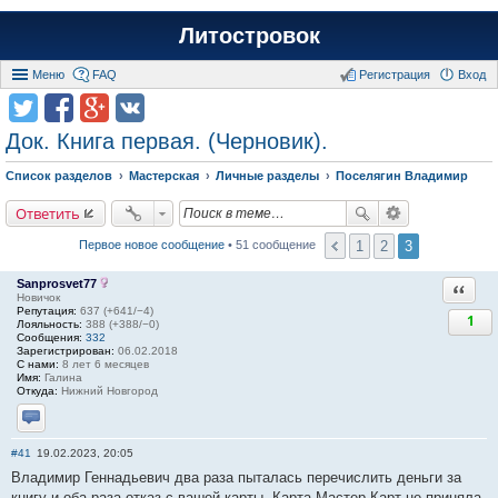
Литостровок
Меню
FAQ
Регистрация
Вход
Док. Книга первая. (Черновик).
Список разделов
Мастерская
Личные разделы
Поселягин Владимир
Ответить
1
2
3
Первое новое сообщение
• 51 сообщение
Sanprosvet77
Ответи
Новичок
Репутация:
637 (+641/−4)
1
Лояльность:
388 (+388/−0)
Сообщения:
332
Зарегистрирован:
06.02.2018
С нами:
8 лет 6 месяцев
Имя:
Галина
Откуда:
Нижний Новгород
Отправить личное сообщение
#41
19.02.2023, 20:05
Владимир Геннадьевич два раза пыталась перечислить деньги за
книгу и оба раза отказ с вашей карты. Карта Мастер Карт не приняла