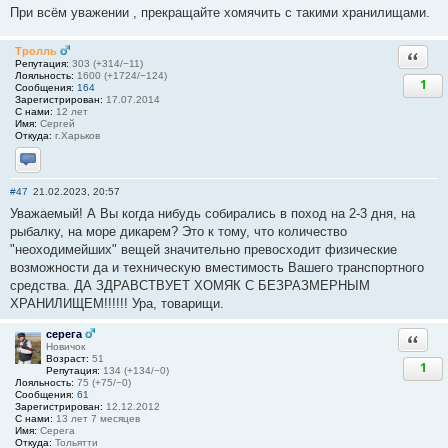
При всём уважении , прекращайте хомячить с такими хранилищами.
Тролль
Ответи
Репутация:
303 (+314/−11)
Лояльность:
1600 (+1724/−124)
1
Сообщения:
164
Зарегистрирован:
17.07.2014
С нами:
12 лет
Имя:
Сергей
Откуда:
г.Харьков
Отправить личное сообщение
#47
21.02.2023, 20:57
Уважаемый! А Вы когда нибудь собирались в поход на 2-3 дня, на
рыбалку, на море дикарем? Это к тому, что количество
"неоходимейших" вещей значительно превосходит физические
возможности да и техническую вместимость Вашего транспортного
средства. ДА ЗДРАВСТВУЕТ ХОМЯК С БЕЗРАЗМЕРНЫМ
ХРАНИЛИЩЕМ!!!!!! Ура, товарищи.
серега
Ответи
Новичок
Возраст:
51
1
Репутация:
134 (+134/−0)
Лояльность:
75 (+75/−0)
Сообщения:
61
Зарегистрирован:
12.12.2012
С нами:
13 лет 7 месяцев
Имя:
Серега
Откуда:
Тольятти