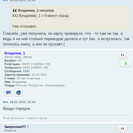
#43
19.02.2023, 20:20
Владимир_1 писал(а):
#42 Владимир_1 » 9 минут назад
Уже отправил.
Спасибо, уже получила, но карту проверьте, что - то там не так, а
ведь я на неё столько переводов делала и тут бах, я испугалась, так
хотелось книгу, а оно не пускает:(
Владимир_1
Ответи
Автор темы, Автор
Возраст:
44
2
Репутация:
20191 (+20269/−78)
Лояльность:
6945 (+6964/−19)
Сообщения:
3381
Зарегистрирован:
22.03.2011
С нами:
15 лет 4 месяца
Имя:
Владимир.
Откуда:
Россия. Татарстан. Алексеевское.
Отправить личное сообщение
Сайт
#44
19.02.2023, 20:40
Вроде порядок.
Я не писатель - я просто автор.
Sanprosvet77
Ответи
Новичок