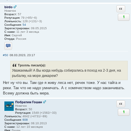
birdo
Ответи
Новичок
Возраст:
57
1
Репутация:
79 (+85/−6)
Лояльность:
128 (+131/−3)
Сообщения:
54
Зарегистрирован:
09.05.2015
С нами:
11 лет 3 месяца
Имя:
Сергей
Откуда:
Россия
Отправить личное сообщение
#50
08.03.2023, 23:17
Тролль писал(а):
Уважаемый! А Вы когда нибудь собирались в поход на 2-3 дня, на
рыбалку, на море дикарем?
Нет ну что вы. Там где я живу леса нет, речек тоже. У нас тайга и
реки. Так что не надо умничать. А с хомячеством надо заканчивать.
Всему должна быть мера.
Побратим Гошан
Ответи
Новичок
Возраст:
50
1
Репутация:
1549 (+1582/−33)
Лояльность:
4642 (+4731/−89)
Сообщения:
608
Зарегистрирован:
08.10.2013
С нами:
12 лет 10 месяцев
Имя:
Гошан