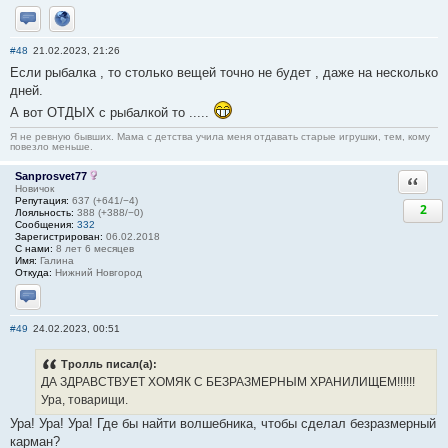
Отправить личное сообщение
Сайт
#48
21.02.2023, 21:26
Если рыбалка , то столько вещей точно не будет , даже на несколько
дней.
А вот ОТДЫХ с рыбалкой то .....
Я не ревную бывших. Мама с детства учила меня отдавать старые игрушки, тем, кому
повезло меньше.
Sanprosvet77
Ответи
Новичок
Репутация:
637 (+641/−4)
2
Лояльность:
388 (+388/−0)
Сообщения:
332
Зарегистрирован:
06.02.2018
С нами:
8 лет 6 месяцев
Имя:
Галина
Откуда:
Нижний Новгород
Отправить личное сообщение
#49
24.02.2023, 00:51
Тролль писал(а):
ДА ЗДРАВСТВУЕТ ХОМЯК С БЕЗРАЗМЕРНЫМ ХРАНИЛИЩЕМ!!!!!!
Ура, товарищи.
Ура! Ура! Ура! Где бы найти волшебника, чтобы сделал безразмерный
карман?