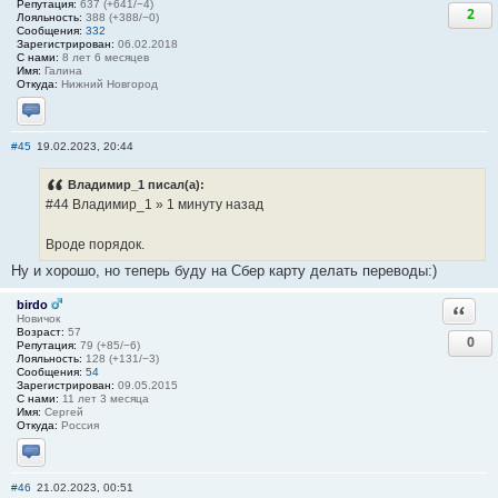
Репутация:
637 (+641/−4)
2
Лояльность:
388 (+388/−0)
Сообщения:
332
Зарегистрирован:
06.02.2018
С нами:
8 лет 6 месяцев
Имя:
Галина
Откуда:
Нижний Новгород
Отправить личное сообщение
#45
19.02.2023, 20:44
Владимир_1 писал(а):
#44 Владимир_1 » 1 минуту назад
Вроде порядок.
Ну и хорошо, но теперь буду на Сбер карту делать переводы:)
birdo
Ответи
Новичок
Возраст:
57
0
Репутация:
79 (+85/−6)
Лояльность:
128 (+131/−3)
Сообщения:
54
Зарегистрирован:
09.05.2015
С нами:
11 лет 3 месяца
Имя:
Сергей
Откуда:
Россия
Отправить личное сообщение
#46
21.02.2023, 00:51