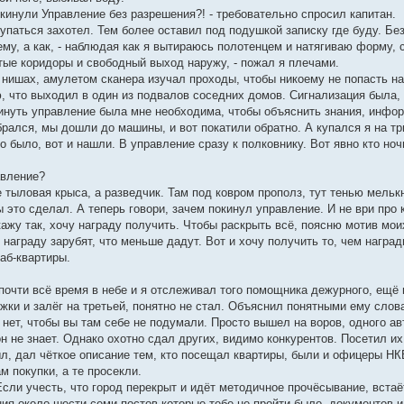
кинули Управление без разрешения?! - требовательно спросил капитан.
скупаться захотел. Тем более оставил под подушкой записку где буду. Бе
ему, а как, - наблюдая как я вытираюсь полотенцем и натягиваю форму, с
стые коридоры и свободный выход наружу, - пожал я плечами.
нишах, амулетом сканера изучал проходы, чтобы никоему не попасть на 
, что выходил в один из подвалов соседних домов. Сигнализация была, 
кинуть управление была мне необходима, чтобы объяснить знания, инфор
обрался, мы дошли до машины, и вот покатили обратно. А купался я на 
о было, вот и нашли. В управление сразу к полковнику. Вот явно кто н
авление?
е тыловая крыса, а разведчик. Там под ковром прополз, тут тенью мельк
ы это сделал. А теперь говори, зачем покинул управление. И не ври про 
Скажу так, хочу награду получить. Чтобы раскрыть всё, поясню мотив м
 награду зарубят, что меньше дадут. Вот и хочу получить то, чем наград
аб-квартиры.
 почти всё время в небе и я отслеживал того помощника дежурного, ещё 
жки и залёг на третьей, понятно не стал. Объяснил понятными ему слов
 нет, чтобы вы там себе не подумали. Просто вышел на воров, одного а
он не знает. Однако охотно сдал других, видимо конкурентов. Посетил их
л, дал чёткое описание тем, кто посещал квартиры, были и офицеры НКВ
м покупки, а те просекли.
ли учесть, что город перекрыт и идёт методичное прочёсывание, встаёт
ия около шести-семи постов которые тебе не пройти было, документов и 