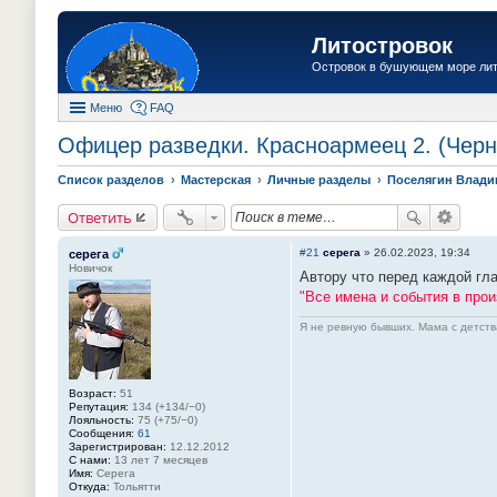
Литостровок
Островок в бушующем море ли
Меню
FAQ
Офицер разведки. Красноармеец 2. (Черн
Список разделов
Мастерская
Личные разделы
Поселягин Влад
Ответить
#21
серега
»
26.02.2023, 19:34
серега
Новичок
Автору что перед каждой гла
"Все имена и события в пр
Я не ревную бывших. Мама с детств
Возраст:
51
Репутация:
134 (+134/−0)
Лояльность:
75 (+75/−0)
Сообщения:
61
Зарегистрирован:
12.12.2012
С нами:
13 лет 7 месяцев
Имя:
Серега
Откуда:
Тольятти