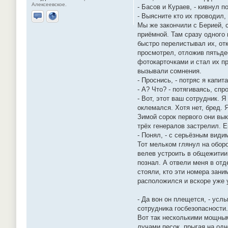
Алексеевское.
- Басов и Кураев, - кивнул п
- Выясните кто их проводил,
Отправить личное сообщение
Сайт
Мы же закончили с Берией, 
приёмной. Там сразу одного
быстро перелистывал их, отк
просмотрел, отложив пятьдес
фотокарточками и стал их пр
вызывали сомнения.
- Проснись, - потряс я капит
- А? Что? - потягиваясь, спро
- Вот, этот ваш сотрудник. 
оклемался. Хотя нет, бред. 
Зимой сорок первого они вы
трёх генералов застрелил. Е
- Понял, - с серьёзным види
Тот мельком глянул на оборо
велев устроить в общежитии,
познал. А отвели меня в отд
стояли, кто эти номера зани
расположился и вскоре уже 
- Да вон он плещется, - усл
сотрудника госбезопасности.
Вот так несколькими мощными
лучами песок, прыгая на одн