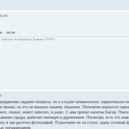
 21:49
. - если
 Упрёмся- Разберёмся; Выживу- УЧТУ!!
9
 придирчиво задавал вопросы, но и слушал внимательно, параллельно из
е звонки, но это не мешало нашему общению. Полковник вернулся через
ого, сказал, живот заболел, и ушёл. С ним пропал капитан Басов. Поис
ывание города, работает милиция и дружинники. Посмотри, есть кто зна
ку в три десятка фотографий. Я разложил их на столе, сразу отложив фо
ных пограничников.