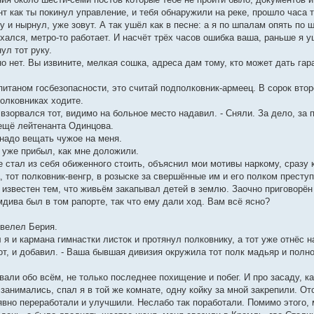
нт как ты покинул управление, и тебя обнаружили на реке, прошло часа т
ду и нырнул, уже зовут. А так ушёл как в песне: а я по шпалам опять по 
хался, метро-то работает. И насчёт трёх часов ошибка ваша, раньше я у
ул тот руку.
о нет. Вы извините, мелкая сошка, адреса дам тому, кто может дать гар
питаном госбезопасности, это считай подполковник-армеец. В сорок вто
полковниках ходите.
- взорвался тот, видимо на больное место надавил. - Сняли. За дело, за
 ещё лейтенанта Одинцова.
е надо вещать чужое на меня.
н уже прибыл, как мне доложили.
 стал из себя обиженного стоить, объяснил мои мотивы наркому, сразу 
, тот полковник-венгр, в розыске за свершённые им и его полком прест
 известен тем, что живьём закапывал детей в землю. Заочно приговорён 
мдива был в том рапорте, так что ему дали ход. Вам всё ясно?
 велел Берия.
ал я и кармана гимнастки листок и протянул полковнику, а тот уже отнёс н
 тот, и добавил. - Ваша бывшая дивизия окружила тот полк мадьяр и полн
али обо всём, не только последнее похищение и побег. И про засаду, ка
 занимались, спал я в той же комнате, одну койку за мной закрепили. 
явно переработали и улучшили. Неслабо так поработали. Помимо этого