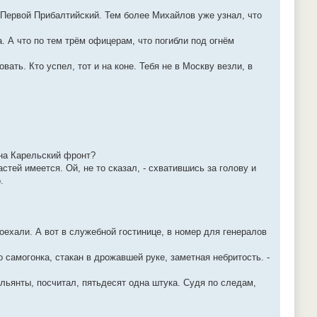
 на Первой Прибалтийский. Тем более Михайлов уже узнал, что
а. А что по тем трём офицерам, что погибли под огнём
ать. Кто успел, тот и на коне. Тебя не в Москву везли, в
 на Карельский фронт?
тей имеется. Ой, не то сказал, - схватившись за голову и
.
поехали. А вот в служебной гостинице, в номер для генералов
о самогонка, стакан в дрожавшей руке, заметная небритость. -
льянты, посчитал, пятьдесят одна штука. Судя по следам,