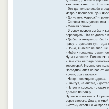
хвастаться не стоит. С моме
- Это да, только вошёл в во
метро я прошёлся. Да и прое
- Допустим. Адреса? - протян
- Со всем моим уважением, н
- Мелкая сошка?
- В сорок первом вы были ка
переводить. Что-то долго в 
- Да был я генералом, был! 
присутствующего тут, тогда
- Но-но, я ничего не знал, н
- Идём к товарищу Берии, о
Ну мы и пошли. Полковник не
- Вам итак награда положена
территорий. Именно его полк
Наградной лист на вас от ко
- Блин, зря старался.
- Не зря, сообщите адреса, -
- Они тут, на листке, - дост
- Ну вот и хорошо, - сказал
дальше по плану.
Ну мной и занялись. Опрашив
сорок второго. Два дня мной
Систему охраны и контроля 