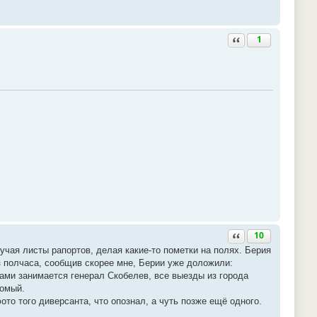
Ответить с цитатой
1
Ответить с цитатой
10
учая листы рапортов, делая какие-то пометки на полях. Берия
 полчаса, сообщив скорее мне, Берии уже доложили:
ками занимается генерал Скобелев, все выезды из города
комый.
то того диверсанта, что опознал, а чуть позже ещё одного.