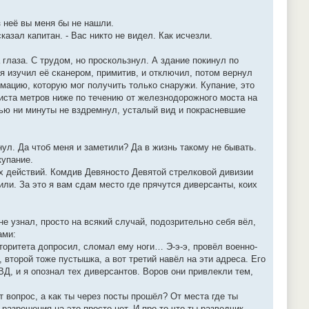
з неё вы меня бы не нашли.
казал капитан. - Вас никто не видел. Как исчезли.
глаза. С трудом, но проскользнул. А здание покинул по
я изучил её сканером, примитив, и отключил, потом вернул
мацию, которую мог получить только снаружи. Купание, это
триста метров ниже по течению от железнодорожного моста на
очью ни минуты не вздремнул, усталый вид и покрасневшие
нул. Да чтоб меня и заметили? Да в жизнь такому не бывать.
купание.
оих действий. Комдив Девяносто Девятой стрелковой дивизии
или. За это я вам сдам место где прячутся диверсанты, коих
не узнал, просто на всякий случай, подозрительно себя вёл,
ами:
вторитета допросил, сломал ему ноги… Э-э-э, провёл военно-
, второй тоже пустышка, а вот третий навёл на эти адреса. Его
Д, и я опознал тех диверсантов. Воров они привлекли тем,
 вопрос, а как ты через посты прошёл? От места где ты
разрешения на это просто нет. И про то что ты разведчик,