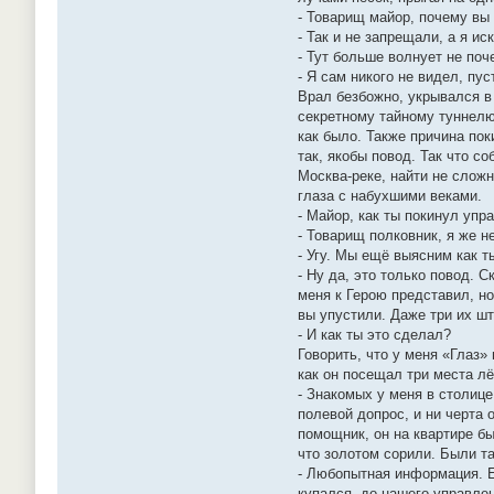
- Товарищ майор, почему вы 
- Так и не запрещали, а я и
- Тут больше волнует не поч
- Я сам никого не видел, пу
Врал безбожно, укрывался в 
секретному тайному туннелю
как было. Также причина по
так, якобы повод. Так что с
Москва-реке, найти не сложн
глаза с набухшими веками.
- Майор, как ты покинул упр
- Товарищ полковник, я же н
- Угу. Мы ещё выясним как т
- Ну да, это только повод. 
меня к Герою представил, но
вы упустили. Даже три их шт
- И как ты это сделал?
Говорить, что у меня «Глаз»
как он посещал три места лё
- Знакомых у меня в столице
полевой допрос, и ни черта 
помощник, он на квартире бы
что золотом сорили. Были та
- Любопытная информация. Ес
купался, до нашего управлен