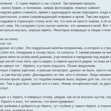
олковник. - С сорок первого у нас служат. Три проверки прошли.
 - велел Берия, и полковник, забрав фотографии, покинул кабинет.
снаружи давно стемнело, время к одиннадцати часам подходило, когда я
 пригласили, а меня сопровождающий отправил в архив. Там уже ждали.
ладывая в отдельную стопку всех тех, кто мне не просто знаком, а по 
ят семь. На соседнем стуле скучал капитан, что занимался мной. Вот т
истально изучать, вороша память. Некоторые возвращал в общие стопки,
ана за плечо.
сил тот.
Я думал его убил. Это поддельный капитан-пограничник, в которого я стр
Я убил его, попадание в голову было, та лопнула. С такими ранами не ж
крали меня из штаба моей дивизии, участвовали в нападении под видом 
щё насчёт этих пяти, где-то видел, в памяти крутится рядом, но пока не
мо кивнул тот. - Идёмте, я устрою отдыхать. Позже продолжим.
тную сторону карточек, я раньше посмотрел, данных не было, просто св
 а сам быстро ушёл. Докладывать по тем, кого я опознал. Люди занимал
ельное крыло здания, тут подобие номеров было, видимо для тех, кто ос
мал. Там и душ был, принял его и спать. Номер четырёхместный, на двух
уснул.
ышал я с берега, и повернул голову, увидев, как из-за высоких кустов, п
 Одного я знал, тот капитан, что меня курировал.
 гребками я добрался до берега, тут глубина у самого берега, и отрях
ой ноге, выбивая воду.