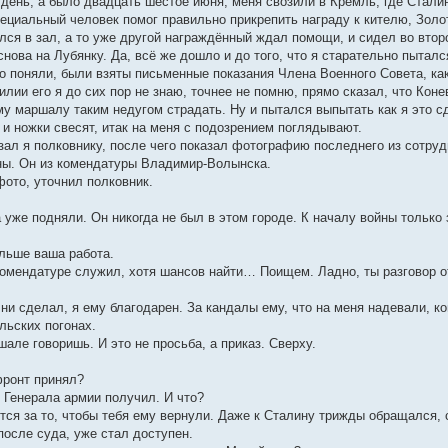
й день, а было двадцать шестое июня, меня свозили в Кремль, где Стали
пециальный человек помог правильно прикрепить награду к кителю, Золо
лся в зал, а то уже другой награждённый ждал помощи, и сидел во втор
снова на Лубянку. Да, всё же дошло и до того, что я старательно пытал
о поняли, были взяты письменные показания Члена Военного Совета, как
лии его я до сих пор не знаю, точнее не помню, прямо сказал, что Коне
му маршалу таким недугом страдать. Ну и пытался выпытать как я это с
и ножки свесят, итак на меня с подозрением поглядывают.
азал я полковнику, после чего показал фотографию последнего из сотруд
ны. Он из комендатуры Владимир-Волынска.
фото, уточнил полковник.
 уже подняли. Он никогда не был в этом городе. К началу войны только
альше ваша работа.
 комендатуре служил, хотя шансов найти… Поищем. Ладно, ты разговор от
о ни сделал, я ему благодарен. За кандалы ему, что на меня надевали, к
льских погонах.
шале говоришь. И это не просьба, а приказ. Сверху.
фронт принял?
 Генерала армии получил. И что?
ьётся за то, чтобы тебя ему вернули. Даже к Сталину трижды обращался, 
после суда, уже стал доступен.