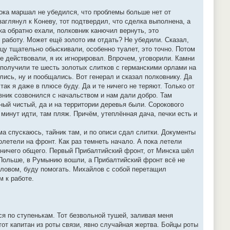
ока маршал не убедился, что проблемы больше нет от
аглянул к Коневу, тот подтвердил, что сделка выполнена, а
а обратно ехали, полковник канючил вернуть, это
 работу. Может ещё золото им отдать? Не убедили. Сказал,
ицу тщательно обыскивали, особенно туалет, это точно. Потом
не действовали, я их игнорировал. Впрочем, уговорили. Камни
 и получили те шесть золотых слитков с германскими орлами на
лись, ну и пообщались. Вот генерал и сказал полковнику. Да
так я даже в плюсе буду. Да и те ничего не теряют. Только от
овник созвонился с начальством и нам дали добро. Там
ный чистый, да и на территории деревья были. Сорокового
 минут идти, там пляж. Причём, утеплённая дача, печки есть и
а спускаюсь, тайник там, и по описи сдал слитки. Документы
олетели на фронт. Как раз темнеть начало. А пока летели
е ничего общего. Первый Прибалтийский фронт, от Минска шёл
в Польше, в Румынию вошли, а Прибалтийский фронт всё не
словом, буду помогать. Михайлов с собой перетащил
м к работе.
ся по ступенькам. Тот безвольной тушей, заливая меня
тот капитан из роты связи, явно случайная жертва. Бойцы роты