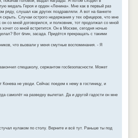
н, покачав головой, выдал награды. Я потом сходил в
тую медаль Героя и орден «Ленина». Мне как в первый раз
ом ряду, слушал как других поздравляли. А вот на банкете
ся скрыть. Случаи острого недержания у тех офицеров, что мне
 он со мной договорился, и полковник, тот продолжал со мной
в хочет со мной встретится. Он в Москве, сегодня ночью
делал? Вот блин, засада. Придётся прекращать с такими
ников, что вызвали у меня смутные воспоминания. - Я
 закончил спецшколу, сержантом госбезопасности. Может
 Конева не уводи. Сейчас поедем к нему в гостиницу, и
огда самолёт на разведку вылетал. Да и другой гадости он мне
стучал кулаком по столу. Верните и всё тут. Раньше ты под