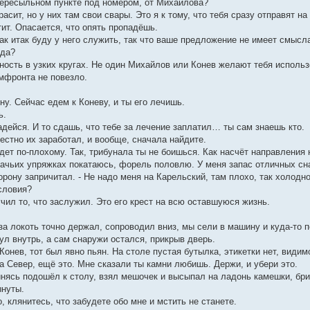
 пересыльном пункте под номером, от Михайлова?
красит, но у них там свои свары. Это я к тому, что тебя сразу отправят
ит. Опасается, что опять пропадёшь.
 так итак буду у него служить, так что ваше предложение не имеет смысл
уда?
ность в узких кругах. Не один Михайлов или Конев желают тебя использов
омфронта не повезло.
ну. Сейчас едем к Коневу, и ты его лечишь.
ь.
 надейся. И то сдашь, что тебе за лечение заплатил… ты сам знаешь кто.
честно их заработал, и вообще, сначала найдите.
дет по-плохому. Так, трибунала ты не боишься. Как насчёт направления
бачьих упряжках покатаюсь, форель половлю. У меня запас отличных снас
орону запричитал. - Не надо меня на Карельский, там плохо, так холодно
условия?
учил то, что заслужил. Это его крест на всю оставшуюся жизнь.
у за локоть точно держал, сопроводил вниз, мы сели в машину и куда-то 
нул внутрь, а сам снаружи остался, прикрыв дверь.
 Конев, тот был явно пьян. На столе пустая бутылка, этикетки нет, видим
на Север, ещё это. Мне сказали ты камни любишь. Держи, и убери это.
инясь подошёл к столу, взял мешочек и высыпал на ладонь камешки, бри
ынуты.
, клянитесь, что забудете обо мне и мстить не станете.