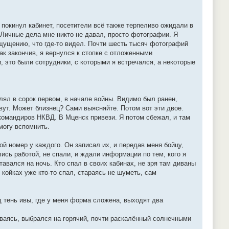
 покинул кабинет, посетители всё также терпеливо ожидали в
 Личные дела мне никто не давал, просто фотографии. Я
ощущению, что где-то видел. Почти шесть тысяч фотографий
ак закончив, я вернулся к стопке с отложенными
 это были сотрудники, с которыми я встречался, а некоторые
елял в сорок первом, в начале войны. Видимо был ранен,
ивут. Может близнец? Сами выясняйте. Потом вот эти двое.
командиров НКВД. В Мценск привези. Я потом сбежал, и там
 могу вспомнить.
ой номер у каждого. Он записал их, и передав меня бойцу,
ись работой, не спали, и ждали информации по тем, кого я
тавался на ночь. Кто спал в своих кабинах, не зря там диваны
 койках уже кто-то спал, стараясь не шуметь, сам
од тень ивы, где у меня форма сложена, выходят два
иваясь, выбрался на горячий, почти раскалённый солнечными