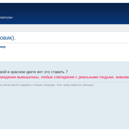
тературы
овик).
имир
вой в красном цвете вот это ставить ?
оизведении вымышлены, любые совпадения с реальными людьми, живым
а учила меня отдавать старые игрушки, тем, кому повезло меньше.