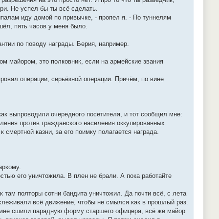
ри. Не успел бы ты всё сделать.
шпалам иду домой по привычке, - пропел я. - По туннелям
шёл, пять часов у меня было.
антии по поводу награды. Берия, например.
ром майором, это полковник, если на армейские звания
 провал операции, серьёзной операции. Причём, по вине
как выпроводили очередного посетителя, и тот сообщил мне:
упления против гражданского населения оккупированных
к смертной казни, за его поимку полагается награда.
аркому.
остью его уничтожила. В плен не брали. А пока работайте
к там полторы сотни бандита уничтожил. Да почти всё, с лета
Отслеживали всё движение, чтобы не смылся как в прошлый раз.
, мне сшили парадную форму старшего офицера, всё же майор