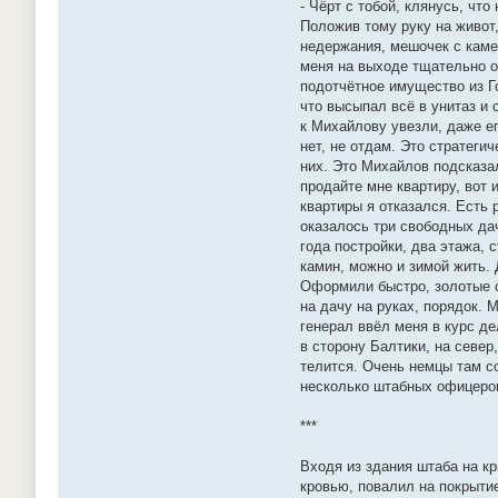
- Чёрт с тобой, клянусь, что
Положив тому руку на живот
недержания, мешочек с каме
меня на выходе тщательно об
подотчётное имущество из Го
что высыпал всё в унитаз и 
к Михайлову увезли, даже ег
нет, не отдам. Это стратеги
них. Это Михайлов подсказал
продайте мне квартиру, вот и
квартиры я отказался. Есть 
оказалось три свободных дач
года постройки, два этажа, 
камин, можно и зимой жить. 
Оформили быстро, золотые с
на дачу на руках, порядок. 
генерал ввёл меня в курс д
в сторону Балтики, на север
телится. Очень немцы там с
несколько штабных офицеров,
***
Входя из здания штаба на кр
кровью, повалил на покрытие