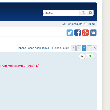
Регистрация
Вход
Поделиться в twitter.com
Поделиться в facebook.com
Поделиться в Google Plus
Поделиться в vk.com
1
2
3
Первое новое сообщение
• 45 сообщений
Ответить с цитатой
3
и или мертвыми случайны"