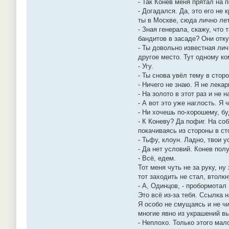
- Так Конев меня прятал на
- Догадался. Да, это его не 
ты в Москве, сюда лично лет
- Зная генерала, скажу, что
бандитов в засаде? Они отк
- Ты довольно известная лич
другое место. Тут одному к
- Угу.
- Ты снова увёл тему в сторо
- Ничего не знаю. Я не лекар
- На золото в этот раз и не
- А вот это уже наглость. Я 
- Ни хочешь по-хорошему, бу
- К Коневу? Да пофиг. На со
покачиваясь из стороны в ст
- Тьфу, клоун. Ладно, твои 
- Да нет условий. Конев пол
- Всё, едем.
Тот меня чуть не за руку, н
тот заходить не стал, втолк
- А, Одинцов, - пробормотал
Это всё из-за тебя. Ссылка 
Я особо не смущаясь и не ч
многие явно из украшений в
- Неплохо. Только этого мало