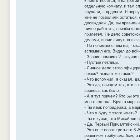
к ним относится, и на трети
отдельную комнату, и там с
вручали, с орденом. Я верну
мне не позволили остаться, 
досаждали. Да, вы правильн
лично работать, причём фами
прилетел. Не дело советско
делами, иначе сядут на шею 
- Не понимаю о чём вы, - ск
вспомнил его. Видел до вой
- Звание помнишь? - изучая 
- Пустые петлицы.
- Личное дело этого офицера
похож? Бывает же такое?
- Что вспомнил, я сказал, д
- Это да, поищем тех, кто в
вернёшь как было.
- А я тут причём? Кто бы эт
много сделал. Врун в марша
- Ты язык попридержи, а мар
- Что я буду с этого иметь?
- Ты в курсе, что Михайлов 
- Да, Первый Прибалтийский.
- Это он с сорок третьего б
решением трибунала был, а 