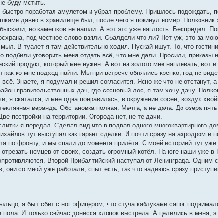
 не буду мстить.
, быстро поработал амулетом и убрал проблему. Пришлось подождать, п
шками давно в хранилище был, после чего я покинул номер. Полковник з
ыскали, но камешков не нашли. А вот это уже наглость. Беспредел. Пок
схрана, под честное слово взяли. Обалдели что ли? Нет уж, это за мою
смыл. В туалет я там действительно ходил. Пускай ищут. То, что гостин
о подбили уговорить меня отдать всё, что мне дали. Просили, приказы 
ческий продукт, который мне нужен. А вот на золото мне наплевать, вот
 как ко мне подход найти. Мы при встрече обнялись крепко, год не виде
 всё. Знаете, я подумал и решил согласится. Ясно же что не отстанут, а 
район правительственных дач, где сосновый лес, я там хочу дачу. Полк
и, я скатался, и мне одна понравилась, в окружении сосен, воздух хвой
стеклянная веранда. Обстановка полная. Мечта, а не дача. До озера пять
Две постройки на территории. Огорода нет, не те дачи.
литки я передал. Сделал вид что в подвал одного многоквартирного дом
Михайлов тут выступал как гарант сделки. И почти сразу на аэродром и п
ела по фронту, и мы спали до момента прилёта. С моей историей тут уж
, отрезать немцев от своих, создать огромный котёл. На юге наши уже 
опротивляются. Второй Прибалтийский наступал от Ленинграда. Одним 
 они со мной уже работали, опыт есть, так что надеюсь сразу приступи
ыльцо, я был сбит с ног офицером, что стуча каблуками сапог поднимал
 пола. И только сейчас донёсся хлопок выстрела. А целились в меня, э