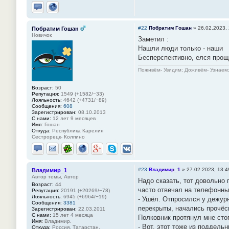
Отправить личное сообщение
Сайт
#22
Побратим Гошан
»
26.02.2023,
Побратим Гошан
Новичок
Заметил :
Нашли люди только - наши
Бесперспективно, елся проще
Поживём- Увидим; Доживём- Узнаем;
Возраст:
50
Репутация:
1549 (+1582/−33)
Лояльность:
4642 (+4731/−89)
Сообщения:
608
Зарегистрирован:
08.10.2013
С нами:
12 лет 9 месяцев
Имя:
Гошан
Откуда:
Республика Карелия
Сестрорецк- Колпино
Отправить личное сообщение
Отправить email
ICQ
Сайт
Google+
Skype
ВКонтакте
#23
Владимир_1
»
27.02.2023, 13:4
Владимир_1
Автор темы, Автор
Надо сказать, тот довольно
Возраст:
44
часто отвечал на телефонны
Репутация:
20191 (+20269/−78)
Лояльность:
6945 (+6964/−19)
- Ушёл. Отпросился у дежурн
Сообщения:
3381
перекрыты, начались прочёс
Зарегистрирован:
22.03.2011
С нами:
15 лет 4 месяца
Полковник протянул мне стоп
Имя:
Владимир.
- Вот, этот тоже из поддель
Откуда:
Россия. Татарстан.