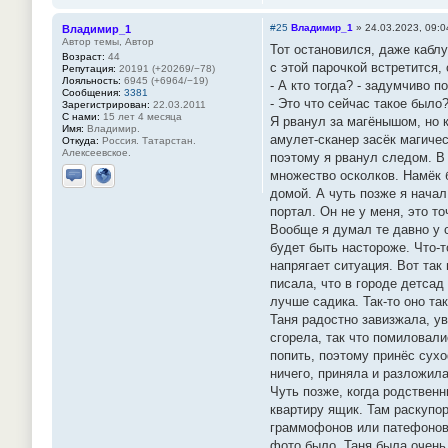
Отправить личное сообщение
Сайт
#25
Владимир_1
»
24.03.2023, 09:0
Владимир_1
Автор темы, Автор
Тот остановился, даже кабл
Возраст:
44
с этой парочкой встретится,
Репутация:
20191 (+20269/−78)
Лояльность:
6945 (+6964/−19)
- А кто тогда? - задумчиво 
Сообщения:
3381
- Это что сейчас такое было?
Зарегистрирован:
22.03.2011
С нами:
15 лет 4 месяца
Я рванул за магёнышом, но к
Имя:
Владимир.
амулет-сканер засёк магиче
Откуда:
Россия. Татарстан.
Алексеевское.
поэтому я рванул следом. В
множество осколков. Намёк 
Отправить личное сообщение
Сайт
домой. А чуть позже я нача
портал. Он не у меня, это т
Вообще я думал те давно у с
будет быть настороже. Что-т
напрягает ситуация. Вот так
писала, что в городе детсад
лучше садика. Так-то оно та
Таня радостно завизжала, ув
сгорела, так что помиловали
попить, поэтому принёс сухо
ничего, приняла и разложила
Чуть позже, когда родственн
квартиру ящик. Там раскупо
граммофонов или патефонов.
фото было. Таня была очень 