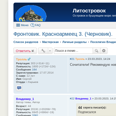
Литостровок
Островок в бушующем море ли
Меню
FAQ
Фронтовик. Красноармеец 3. (Черновик).
Список разделов
Мастерская
Личные разделы
Поселягин Влад
Ответить
#21
Тролль
»
23.03.2023, 14:24
Тролль
Репутация:
303 (+314/−11)
Сочитатели! Рекомендую нов
Лояльность:
1600 (+1724/−124)
Сообщения:
164
Зарегистрирован:
17.07.2014
С нами:
12 лет
Имя:
Сергей
Откуда:
г.Харьков
Отправить личное сообщение
#22
Владимир_1
»
23.03.2023, 14:2
Владимир_1
Автор темы, Автор
Возраст:
44
серега писал(а):
Репутация:
20191 (+20269/−78)
Подписался
Лояльность:
6945 (+6964/−19)
Сообщения:
3381