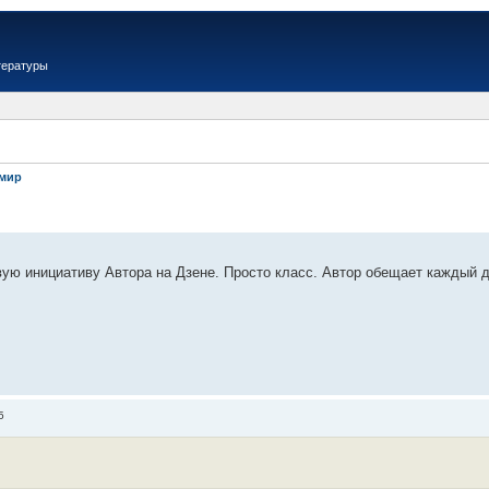
тературы
имир
ую инициативу Автора на Дзене. Просто класс. Автор обещает каждый д
5