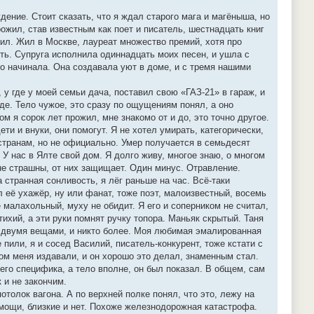
ение. Стоит сказать, что я ждал старого мага и магёныша, но
рожил, став известным как поет и писатель, шестнадцать книг
ил. Жил в Москве, лауреат множество премий, хотя про
ь. Супруга исполнила одиннадцать моих песен, и ушла с
его начинала. Она создавала уют в доме, и с тремя нашими
, у где у моей семьи дача, поставил свою «ГАЗ-21» в гараж, и
де. Тело чужое, это сразу по ощущениям понял, а оно
ом я сорок лет прожил, мне знакомо от и до, это точно другое.
ети и внуки, они помогут. Я не хотел умирать, категорически,
странам, но не официально. Умер получается в семьдесят
. У нас в Ялте свой дом. Я долго живу, многое знаю, о многом
 не страшны, от них защищает. Один минус. Отравление.
 странная сонливость, я лёг раньше на час. Всё-таки
л её ухажёр, ну или фанат, тоже поэт, малоизвестный, восемь
 малахольный, муху не обидит. Я его и соперником не считал,
ихий, а эти руки помнят ручку топора. Маньяк скрытый. Таня
ко двумя вещами, и никто более. Моя любимая эмалированная
 пили, я и сосед Василий, писатель-конкурент, тоже кстати с
ом меня издавали, и он хорошо это делал, знаменным стал.
его специфика, а тело вполне, он был показал. В общем, сам
 и не закончим.
отолок вагона. А по верхней полке понял, что это, лежу на
мощи, близкие и нет. Похоже железнодорожная катастрофа.