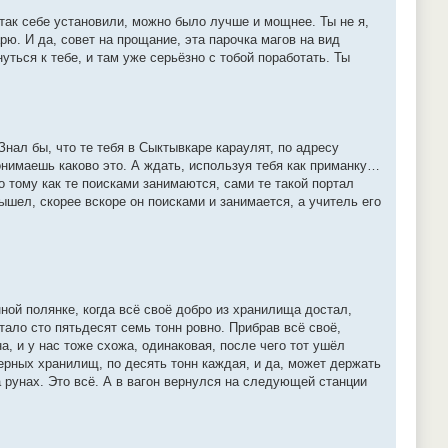
 так себе установили, можно было лучше и мощнее. Ты не я,
ю. И да, совет на прощание, эта парочка магов на вид
ться к тебе, и там уже серьёзно с тобой поработать. Ты
Знал бы, что те тебя в Сыктывкаре караулят, по адресу
понимаешь каково это. А ждать, используя тебя как приманку…
о тому как те поисками занимаются, сами те такой портал
ышел, скорее вскоре он поисками и занимается, а учитель его
ной полянке, когда всё своё добро из хранилища достал,
тало сто пятьдесят семь тонн ровно. Прибрав всё своё,
а, и у нас тоже схожа, одинаковая, после чего тот ушёл
мерных хранилищ, по десять тонн каждая, и да, может держать
рунах. Это всё. А в вагон вернулся на следующей станции