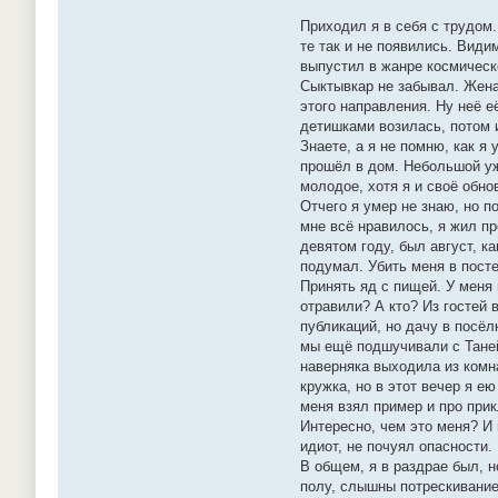
Приходил я в себя с трудом.
те так и не появились. Види
выпустил в жанре космическ
Сыктывкар не забывал. Жена
этого направления. Ну неё е
детишками возилась, потом и
Знаете, а я не помню, как я
прошёл в дом. Небольшой ужи
молодое, хотя я и своё обнов
Отчего я умер не знаю, но по
мне всё нравилось, я жил п
девятом году, был август, к
подумал. Убить меня в посте
Принять яд с пищей. У меня 
отравили? А кто? Из гостей 
публикаций, но дачу в посёл
мы ещё подшучивали с Таней,
наверняка выходила из комн
кружка, но в этот вечер я е
меня взял пример и про при
Интересно, чем это меня? И 
идиот, не почуял опасности.
В общем, я в раздрае был, н
полу, слышны потрескивание