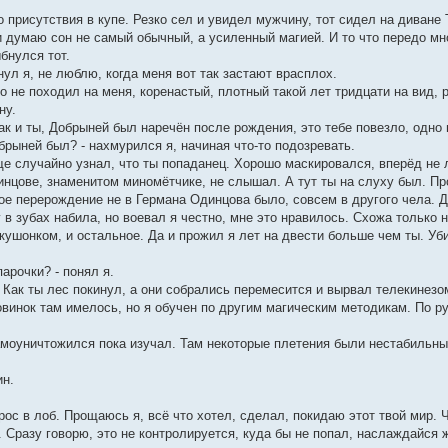
 присутствия в купе. Резко сел и увидел мужчину, тот сидел на диване Т
думаю сон не самый обычный, а усиленный магией. И то что передо мной
ыбнулся тот.
кнул я, не люблю, когда меня вот так застают врасплох.
 не походил на меня, коренастый, плотный такой лет тридцати на вид, 
ну.
 как и ты, Добрыней был наречён после рождения, это тебе повезло, одно
обрыней был? - нахмурился я, начиная что-то подозревать.
е случайно узнал, что ты попаданец. Хорошо маскировался, вперёд не л
инцове, знаменитом миномётчике, не слышал. А тут ты на слуху был. Про
ое перерождение не в Германа Одинцова было, совсем в другого чела. Д
 в зубах набила, но воевал я честно, мне это нравилось. Схожа только н
кушонком, и остальное. Да и прожил я лет на двести больше чем ты. Уб
парочки? - понял я.
я. Как ты лес покинул, а они собрались перемесится и вырвал телекинезом
винок там имелось, но я обучен по другим магическим методикам. По ру
 самоуничтожился пока изучал. Там некоторые плетения были нестабильны
ин.
ос в лоб. Прощаюсь я, всё что хотел, сделал, покидаю этот твой мир. Ч
 Сразу говорю, это не контролируется, куда бы не попал, наслаждайся ж