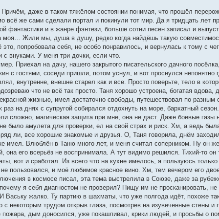
 Причём, даже в таком тяжёлом состоянии понимая, что прошёл перерожд
мо всё же сами сделали портал и покинули тот мир. Да я тридцать лет п
ой фантастики и в жанре фэнтези, больше сотни песен записал и выпуст
 моя… Жили мы, душа в душу, редко когда найдёшь такую совместимост
ё это, попробовала себя, не особо понравилось, и вернулась к тому с ч
 с внуками. У меня три дочки, если что.
 умер. Приехал на дачу, нашего закрытого писательского дачного посёлка
н с гостями, соседи пришли, потом уснул, и вот проснулся непонятно г
лял, внутренне, внешне старел как и все. Просто поверьте, тело в котор
дозреваю что не всё так просто. Таня хорошо устроена, богатая вдова, д
рекрасной жизнью, имел достаточно свободы, путешествовал по разным 
ак раз на днях с супругой собирался отдохнуть на море, бархатный сезон
ли сложно, магическая защита при мне, она не даст. Даже боевые газы
не было амулета для проверки, ел на свой страх и риск. Хм, а ведь была
вряд ли, все хорошие знакомые и друзья. О, Таня говорила, днём заходи
ке имел. Влюблён в Таню много лет, и меня считал соперником. Ну он же
 она его всерьёз не воспринимала. А тут видимо решился. Тихий-то он т
аты, вот и сработал. Из всего что на кухне имелось, я пользуюсь толь
ю не пользовался, и моё любимое красное вино. Хм, тем вечером его двое
ключения в космосе писал, эта тема выстрелила в Союзе, даже за рубеж
почему я себя диагностом не проверил? Пищу им не просканировать, не 
 И Ваську жалко. Ту партию в шахматы, что уже полгода идёт, похоже так
о с некоторым трудом открыв глаза, посмотрев на изувеченные стены и п
 пожара, дым доносился, уже покашливал, крики людей, и просьбы о по