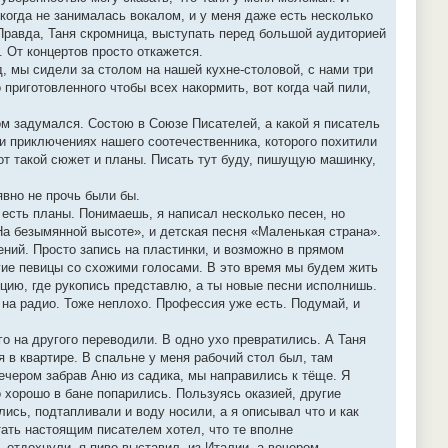
икогда не занималась вокалом, и у меня даже есть несколько
 Правда, Таня скромница, выступать перед большой аудиторией
. От концертов просто откажется.
д, мы сидели за столом на нашей кухне-столовой, с нами три
 приготовленного чтобы всех накормить, вот когда чай пили,
ом задумался. Состою в Союзе Писателей, а какой я писатель
 и приключениях нашего соотечественника, которого похитили
Вот такой сюжет и планы. Писать тут буду, пишущую машинку,
явно не прочь были бы.
я есть планы. Понимаешь, я написал несколько песен, но
На безымянной высоте», и детская песня «Маленькая страна».
ний. Просто запись на пластинки, и возможно в прямом
гие певицы со схожими голосами. В это время мы будем жить
дакцию, где рукопись представлю, а ты новые песни исполнишь.
 на радио. Тоже неплохо. Профессия уже есть. Подумай, и
о на другого переводили. В одно ухо превратились. А Таня
ся в квартире. В спальне у меня рабочий стол был, там
ечером забрав Аню из садика, мы направились к тёще. Я
о хорошо в бане попарились. Пользуясь оказией, другие
лись, подтапливали и воду носили, а я описывал что и как
ать настоящим писателем хотел, что те вполне
 отдохнули, я пиво выставил, из Италии, а вечером