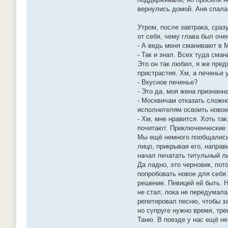
вернулись домой. Аня спала 
Утром, после завтрака, сра
от себя, чему глава был оч
- А ведь меня сманивают в М
- Так и знал. Всех туда сма
Это он так любил, я же пред
пристрастия. Хм, а печенье
- Вкусное печенье?
- Это да, моя жена признанн
- Москвичам отказать сложно
исполнителям освоить новое
- Хм, мне нравится. Хоть та
почитают. Приключенческие 
Мы ещё немного пообщались,
лицо, прикрывая его, направ
начал печатать титульный ли
Да ладно, это черновик, пот
попробовать новое для себя.
решение. Певицей ей быть. Н
не стал, пока не передумала
репетировал песню, чтобы з
но супруге нужно время, тре
Таню. В поезде у нас ещё не