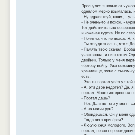
Проснулся я ночью от чужого
одеялом мерно взымалась, и 
- Ну здравствуй, копия, - ул
- Не очень-то и похож, - бур
Тот действительно совершено
и кожаная куртка. Не по сезо
- Понятно, что не похож. Я,
- Ты откуда знаешь, что я Д
- Память твою скачал. Вообщ
участвовал, и ни о каком Од
двойник. Только у меня перв
чёртову войну. Уже оскомину
хранилище, жена с сыном-ку
есть.
- Это ты портал увёл у этой 
- А, эти двое недотёп? Да, 
портал. Много интересных но
- Портал дашь?
- Нет. Да и нет его у меня,
- А на магии рун?
- Обойдёшься. Он у меня од
- Тогда чего припёрся?
- Люблю себя молодого. Вопр
портал, новое перерождение.