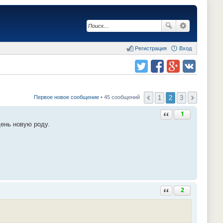
Регистрация
Вход
Поделиться в twitter.com
Поделиться в facebook.com
Поделиться в Google Plus
Поделиться в vk.com
1
2
3
Первое новое сообщение
• 45 сообщений
Ответить с цитатой
1
ень новую роду.
Ответить с цитатой
2