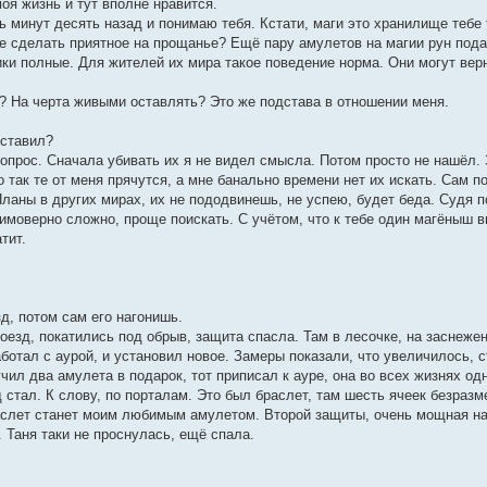
моя жизнь и тут вполне нравится.
ь минут десять назад и понимаю тебя. Кстати, маги это хранилище тебе
е сделать приятное на прощанье? Ещё пару амулетов на магии рун подар
ки полные. Для жителей их мира такое поведение норма. Они могут верну
ь? На черта живыми оставлять? Это же подстава в отношении меня.
оставил?
 вопрос. Сначала убивать их я не видел смысла. Потом просто не нашёл. 
 так те от меня прячутся, а мне банально времени нет их искать. Сам 
Планы в других мирах, их не пододвинешь, не успею, будет беда. Судя п
еимоверно сложно, проще поискать. С учётом, что к тебе один магёныш в
тит.
зд, потом сам его нагонишь.
оезд, покатились под обрыв, защита спасла. Там в лесочке, на заснежен
аботал с аурой, и установил новое. Замеры показали, что увеличилось, с
чил два амулета в подарок, тот приписал к ауре, она во всех жизнях одн
д стал. К слову, по порталам. Это был браслет, там шесть ячеек безраз
аслет станет моим любимым амулетом. Второй защиты, очень мощная на 
. Таня таки не проснулась, ещё спала.