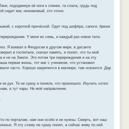
ани, пододвинув её ноги к спинке, та спала, грудь под
 сидит маг, незнакомый, это точно.
рыжий, с короткой причёской. Одет под шофёра, сапоги, брюки
 перерождение. У меня их семь, и каждый раз новое тело.
ез. Я воевал в Феодосии в другом мире, в десанте
верил в госпитале, скачал память, и понял, что ты мой
а и не на Земле. Это потом три перерождения и на эту
аша первая жизнь, тот маг с учеником, что установил
ивали часто. Хорошо закрепился в магмире, там освоился. Дар
 из рук. Те не сразу и поняли, что произошло. Изучить хотел
нам, а тут чары. Не моё направление.
.
то по порталам, нам они особо и не нужны. Смерть, вот наш
изнью. Я эту схему не сразу понял, а сейчас живу по ней.