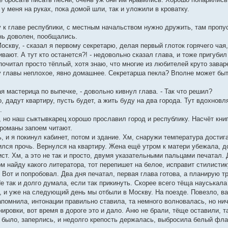
у меня на руках, пока домой шли, так и уложили в кроватку.
зу к главе республики, с местным начальством нужно дружить, там проп
ень доволен, пообщались.
оскву, - сказал я первому секретарю, делая первый глоток горячего чая
нивают. А тут кто останется?! - недовольно сказал глава, и тоже пригуби
почитал просто тёплый, хотя знаю, что многие из любителей круто завар
 у главы неплохое, явно домашнее. Секретарша пекла? Вполне может быт
ая мастерица по выпечке, - довольно кивнул глава. - Так что решил?
, дадут квартиру, пусть будет, а жить буду на два города. Тут вдохновля
.
к, но наш сыктывкарец хорошо прославил город и республику. Насчёт кни
романы запоем читают.
 и я покинул кабинет, потом и здание. Хм, снаружи температура достиг
ился прочь. Вернулся на квартиру. Жена ещё утром к матери убежала, до
ст. Хм, а это не так и просто, двумя указательными пальцами печатал. 
ом найду какого литератора, тот перепишет на белое, исправит стилисти
 Вот и попробовал. Два дня печатал, первая глава готова, а планирую т
е так и долго думала, если так прикинуть. Скорее всего тёща науськала
, и уже на следующий день мы отбыли в Москву. На поезде. Повезло, ваг
апомнила, интонации правильно ставила, та немного волновалась, но ни
нировки, вот время в дороге это и дало. Аню не брали, тёще оставили, т
 было, заперлись, и недолго крепость держалась, выбросила белый флаг