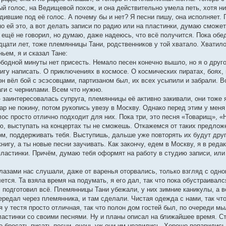
ый голос, на Ведищевой похож, и она действительно умела петь, хотя н
дившие под её голос. А почему бы и нет? Я песни пишу, она исполняет.
но ей это, а вот делать записи по радио или на пластинки, думаю сможет
я ещё не говорил, но думаю, даже надеюсь, что всё получится. Пока обе
дцати лет, тоже племянницы Тани, родственников у той хватало. Хватило
ьем, я и сказал Тане:
ободной минуты нет присесть. Немало песен конечно вышло, но я о друг
игу написать. О приключениях в космосе. О космических пиратах, боях,
он вёл бой с эсэсовцами, партизаном был, их всех усыпили и забрали. 
аги с чернилами. Всем что нужно.
 - заинтересовалась супруга, племянницы её активно закивали, они тоже 
кар не покину, потом рукопись увезу в Москву. Однако перед этим у мен
ос просто отлично подходит для них. Пока три, это песня «Товарищ», «
ю, выступать на концертах ты не сможешь. Откажемся от таких предложе
ом, поддерживать тебя. Выступишь, дальше уже повторять их будут дру
 книгу, а ты новые песни заучивать. Как закончу, едем в Москву, я в ре
пластинки. Причём, думаю тебя оформят на работу в студию записи, или
азами нас слушали, даже от варенья оторвались, только взгляд с одног
лется. Та взяла время на подумать, я его дал, так что пока обустраивал
подготовил всё. Племянницы Тани убежали, у них зимние каникулы, а в
ередал через племянника, и там сделали. Чистая одежда с нами, так чт
 у тестя просто отличная, так что полон дом гостей был, по очереди мы
ластинки со своими песнями. Ну и планы описал на ближайшее время. Ст
 бросать писать песни, очень уж они им нравились. Хорошо попарились,