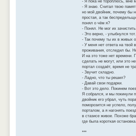
- Я пока не тороплюсь, мне 
- Я знаю. Считал твою памят
но мой двойник, почему бы н
простая, а так беспредельщи
понял о чём я?
- Понял. Не мог их зачистит
- Это верно, - улыбнулся тот.
- Так почему ты их в живых 
- У меня нет ответа на твой
проживания, отследил бы. Но
И на это тоже нет времени. 
сделать не могут, или это н
портал создаёт, время не тра
- Звучит складно.
- Ладно, что ты решил?
- Давай свои подарки.
- Вот это дело. Покинем пое
Я собрался, и мы покинули п
двойник его убрал, чуть пор
поморозится не успело, полу
порталом, а я нагонять поез
в стазисе живое. Похоже бр
где была короткая остановка
***