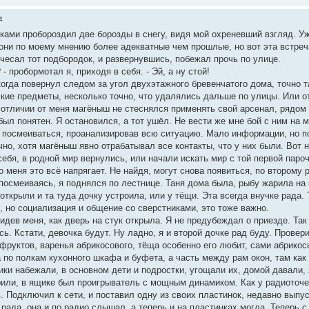
4
уками пробороздил две борозды в снегу, видя мой охреневший взгляд. У
 они по моему мнению более адекватные чем прошлые, но вот эта встреча
почесал тот подбородок, и развернувшись, побежал прочь по улице.
 - пробормотал я, приходя в себя. - Эй, а ну стой!
огда повернул следом за угол двухэтажного бревенчатого дома, точно та
ские предметы, несколько точно, что удалялись дальше по улицы. Или о
 отличии от меня магёныш не стеснялся применять свой арсенал, рядом 
был понятен. Я остановился, а тот ушёл. Не вести же мне бой с ним на
л посмеиваться, проанализировав всю ситуацию. Мало информации, но по
очно, хотя магёныш явно отрабатывал все контакты, что у них были. Вот 
ебя, в родной мир вернулись, или начали искать мир с той первой паро
о меня это всё напрягает. Не найдя, могут снова появиться, по второму 
 посмеиваясь, я поднялся по лестнице. Таня дома была, рыбу жарила на к
 открыли и та туда дочку устроила, или у тёщи. Эта всегда внучке рада.
к, но социализация и общение со сверстниками, это тоже важно.
идев меня, как дверь на стук открыла. Я не предубеждал о приезде. Так
сь. Кстати, девочка будут. Ну ладно, я и второй дочке рад буду. Провер
фруктов, варенья абрикосового, тёща особенно его любит, сами абрикос
 по полкам кухонного шкафа и буфета, а часть между рам окон, там как
ики набежали, в основном дети и подростки, угощали их, домой давали,
рили, в ящике был проигрыватель с мощным динамиком. Как у радиоточек
 Подключил к сети, и поставил одну из своих пластинок, недавно выпус
рада, она и по радио слышал, а теперь и на пластинках могла. Теперь с