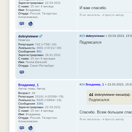
Зарегистрирован:
22.03.2011
С нами:
15 лет 4 месяца
И вам спасибо.
Имя:
Владимир.
Откуда:
Россия. Татарстан.
Я не писатель - я просто автор.
Алексеевское.
Отправить личное сообщение
Сайт
#23
dobryiviewer
»
23.03.2023, 15:
dobryiviewer
Новичок
Подписался
Репутация:
742 (+758/−16)
Лояльность:
3691 (+3721/−30)
Сообщения:
861
Зарегистрирован:
16.01.2011
С нами:
15 лет 6 месяцев
Имя:
Попов Евгений
Откуда:
Санкт-Петербург
Отправить личное сообщение
#24
Владимир_1
»
23.03.2023, 15:5
Владимир_1
Автор темы, Автор
Возраст:
44
dobryiviewer писал(а):
Репутация:
20191 (+20269/−78)
Подписался
Лояльность:
6945 (+6964/−19)
Сообщения:
3381
Зарегистрирован:
22.03.2011
С нами:
15 лет 4 месяца
Спасибо. Всем большое спас
Имя:
Владимир.
Откуда:
Россия. Татарстан.
Я не писатель - я просто автор.
Алексеевское.