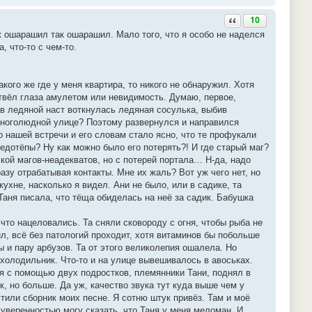
Ответить с цитатой
10
ж ошарашил так ошарашил. Мало того, что я особо не наделся
, что-то с чем-то.
кого же где у меня квартира, то никого не обнаружил. Хотя
твёл глаза амулетом или невидимость. Думаю, первое,
в ледяной наст воткнулась ледяная сосулька, выбив
 многолюдной улице? Поэтому развернулся и направился
 нашей встречи и его словам стало ясно, что те профукали
недотёпы? Ну как можно было его потерять?! И где старый маг?
чкой магов-неадекватов, но с потерей портала… Н-да, надо
разу отрабатывая контакты. Мне их жаль? Вот уж чего нет, но
ухне, насколько я видел. Ани не было, или в садике, та
 Таня писала, что тёща обиделась на неё за садик. Бабушка
 что нацеловались. Та сняли сковороду с огня, чтобы рыба не
ил, всё без патологий проходит, хотя витаминов бы побольше
ы и пару арбузов. Та от этого великолепия ошалела. Но
 холодильник. Что-то и на улице вывешивалось в авоськах.
 я с помощью двух подростков, племянники Тани, поднял в
, но больше. Да уж, качество звука тут куда выше чем у
тили сборник моих песне. Я сотню штук привёз. Там и моё
 уверенностью могу сказать, что Таня у меня меломан. И