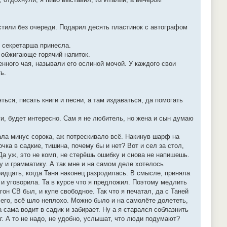
устили без очереди. Подарил десять пластинок с автографом
, секретарша принесла.
л обжигающе горячий напиток.
енного чая, называли его ослиной мочой. У каждого свои
ь.
ться, писать книги и песни, а там издаваться, да помогать
ги, будет интересно. Сам я не любитель, но жена и сын думаю
ала минус сорока, аж потрескивало всё. Накинув шарф на
чка в садкие, тишина, почему бы и нет? Вот и сел за стол,
Да уж, это не комп, не стерёшь ошибку и снова не напишешь.
ку и грамматику. А так мне и на самом деле хотелось
ридцать, когда Таня наконец разродилась. В смысле, приняла
 и уговорила. Та в курсе что я предложил. Поэтому медлить
он СВ был, и купе свободное. Так что я печатал, да с Таней
чего, всё шло неплохо. Можно было и на самолёте долететь,
а сама водит в садик и забирает. Ну а я старался соблазнить
. А то не надо, не удобно, услышат, что люди подумают?