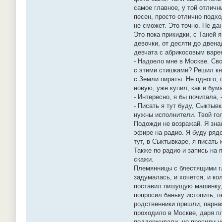
самое главное, у той отличн
песен, просто отлично подхо
не сможет. Это точно. Не да
Это пока прикидки, с Таней 
девочки, от десяти до двена
девчата с абрикосовым варен
- Надоело мне в Москве. Св
с этими стишками? Решил кн
с Земли пираты. Не одного, 
новую, уже купил, как и бум
- Интересно, я бы почитала,
- Писать я тут буду, Сыктыв
нужны исполнители. Твой гол
Подожди не возражай. Я зна
эфире на радио. Я буду ряд
тут, в Сыктывкаре, я писать
Также по радио и запись на 
скажи.
Племянницы с блестящими гл
задумалась, и хочется, и ко
поставил пишущую машинку, 
попросил баньку истопить, п
родственники пришли, парная
проходило в Москве, даря п
поддерживали, но просили не