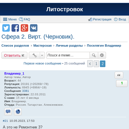
Литостровок
Меню
FAQ
Регистрация
Вход
Сфера 2. Вирт. (Черновик).
Список разделов
Мастерская
Личные разделы
Поселягин Владимир
Ответить
1
2
Первое новое сообщение
• 25 сообщений
Владимир_1
Ответи
Автор темы, Автор
Возраст:
44
1
Репутация:
20191 (+20269/−78)
Лояльность:
6945 (+6964/−19)
Сообщения:
3381
Зарегистрирован:
22.03.2011
С нами:
15 лет 4 месяца
Имя:
Владимир.
Откуда:
Россия. Татарстан. Алексеевское.
Отправить личное сообщение
Сайт
#21
10.05.2023, 17:53
А это не Ремонтник 3?