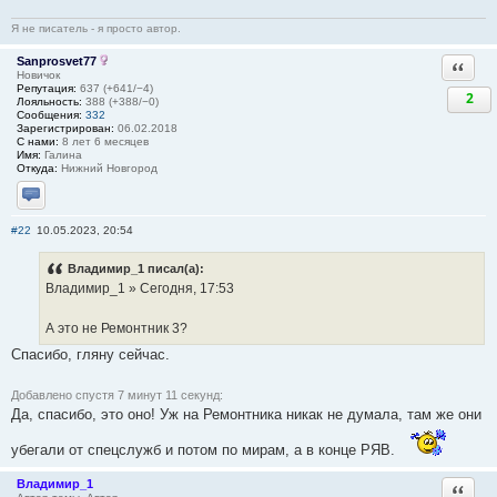
Я не писатель - я просто автор.
Sanprosvet77
Ответи
Новичок
Репутация:
637 (+641/−4)
2
Лояльность:
388 (+388/−0)
Сообщения:
332
Зарегистрирован:
06.02.2018
С нами:
8 лет 6 месяцев
Имя:
Галина
Откуда:
Нижний Новгород
Отправить личное сообщение
#22
10.05.2023, 20:54
Владимир_1 писал(а):
Владимир_1 » Сегодня, 17:53
А это не Ремонтник 3?
Спасибо, гляну сейчас.
Добавлено спустя 7 минут 11 секунд:
Да, спасибо, это оно! Уж на Ремонтника никак не думала, там же они
убегали от спецслужб и потом по мирам, а в конце РЯВ.
Владимир_1
Ответи