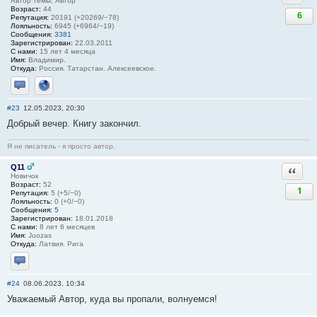
Автор темы, Автор
Возраст:
44
6
Репутация:
20191 (+20269/−78)
Лояльность:
6945 (+6964/−19)
Сообщения:
3381
Зарегистрирован:
22.03.2011
С нами:
15 лет 4 месяца
Имя:
Владимир.
Откуда:
Россия. Татарстан. Алексеевское.
Отправить личное сообщение
Сайт
#23
12.05.2023, 20:30
Добрый вечер. Книгу закончил.
Я не писатель - я просто автор.
Q11
Ответи
Новичок
Возраст:
52
1
Репутация:
5 (+5/−0)
Лояльность:
0 (+0/−0)
Сообщения:
5
Зарегистрирован:
18.01.2018
С нами:
8 лет 6 месяцев
Имя:
Juozas
Откуда:
Латвия. Рига
Отправить личное сообщение
#24
08.06.2023, 10:34
Уважаемый Автор, куда вы пропали, волнуемся!