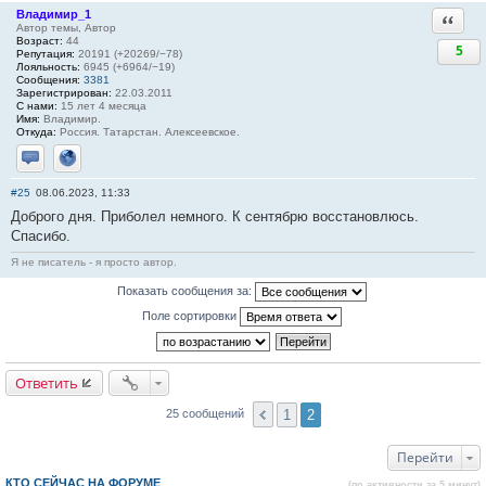
Владимир_1
Ответи
Автор темы, Автор
Возраст:
44
5
Репутация:
20191 (+20269/−78)
Лояльность:
6945 (+6964/−19)
Сообщения:
3381
Зарегистрирован:
22.03.2011
С нами:
15 лет 4 месяца
Имя:
Владимир.
Откуда:
Россия. Татарстан. Алексеевское.
Отправить личное сообщение
Сайт
#25
08.06.2023, 11:33
Доброго дня. Приболел немного. К сентябрю восстановлюсь.
Спасибо.
Я не писатель - я просто автор.
Показать сообщения за:
Поле сортировки
Ответить
1
2
25 сообщений
Перейти
КТО СЕЙЧАС НА ФОРУМЕ
(по активности за 5 минут)