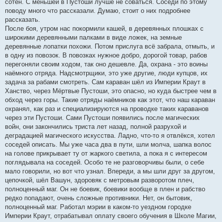
сотен. С меньшей в Пустоши лучше не соваться. Соседи по этому
поводу много что рассказали. Думаю, стоит о них подробнее
рассказать.
После боя, утром нас покормили кашей, в деревянных плошках с
широкими деревянными палками в виде ложек, на земные
деревянные лопатки похожи. Потом прислуга всё забрала, отмыть, и
в одну из повозок. В повозках нужное добро, дорогой товар, рабов
перегоняли своим ходом, так оно дешевле. Да, охрана - это воины
наёмного отряда. Надсмотрщики, это уже другие, люди купцов, их
задача за рабами смотреть. Сам караван шёл из Империи Краут в
Ханство, через Мёртвые Пустоши, это опасно, но куда быстрее чем в
обход через горы. Такие отряды наёмников как этот, что наш караван
охранял, как раз и специализируются на проводке таких караванов
через эти Пустоши. Сами Пустоши появились после магических
войн, они закончились триста лет назад, полной разрухой и
деградацией магического искусства. Ладно, что-то я отвлёкся, хотел
соседей описать. Мы уже часа два в пути, шли молча, шапка волос
на голове прикрывает ту от жаркого светила, а пока я с интересом
поглядывала на соседей. Особо те не разговорчивы были, о себе
мало говорили, но вот что узнал. Впереди, а мы шли друг за другом,
цепочкой, шёл Вашун, здоровяк с метровым разворотом плеч,
полноценный маг. Он не боевик, боевики вообще в плен и рабство
редко попадают, очень сложные противники. Нет, он бытовик,
полноценный маг. Работал мэрии в каком-то уездном городке
Империи Краут, отрабатывал оплату своего обучения в Школе Магии,