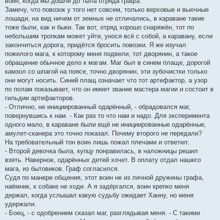
воин, когда мы дошли до тыла отряда графа.
Замечу, что повозок у того нет совсем, только верховые и вьючные
лошади, на вид ничем от земных не отличались, в караване такие
тоже были, как и быки. Так вот, отряд хорошо снаряжён, тот по
небольшим тропкам может уйти, унося всё с собой, а каравану, если
закончиться дорога, придётся бросить повозки. Я же изучал
пожилого мага, к которому меня подвели, тот дворянин, а такое
обращение обычное дело к магам. Маг был в синем плаще, дорогой
камзол со шпагой на поясе, точно дворянин, эти зубочистки только
они могут носить. Синий плащ означает что тот артефактор, а узор
по полам показывает, что он имеет звание мастера магии и состоит в
гильдии артефакторов.
- Отлично, не инициированный одарённый, - обрадовался маг,
повернувшись к нам. - Как раз то что нам и надо. Для эксперимента
одного мало, в караване были ещё не инициированные одарённые,
амулет-сканера это точно показал. Почему второго не передали?
На требовательный тон воин лишь пожал плечами и ответил:
- Второй девочка была, купцу понравилась, в наложницы решил
взять. Наверное, одарённых детей хочет. В оплату отдал нашего
мага, из бытовиков. Граф согласился.
Судя по манере общения, этот воин не из личной дружины графа,
наёмник, к собаке не ходи. А я задёргался, воин крепко меня
держал, когда услышал какую судьбу ожидает Ханну, но меня
удержали.
- Боец, - с одобрением сказал маг, разглядывая меня. - С такими