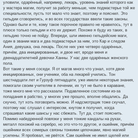
уловили, одарённый, например, лекарь, уровень знаний которого как
у мастера магии, получит за работу меньше, чем подмастерье той же
специальности, пусть тот мало что знает, поэтому и пояснил. Это
гильдии сговорились, и во всех государствах ввели такие законы.
Однако были и те, кому такое порочное правило не нравилось, тут в
плюсе только гильдии и кто их держит. Похоже я буду из таких, в
гильдию точно не пойду. Впереди, шли именно гильдейские маги,
один в звании мага и два подмастерья за ним, это Кар и следом
Ания, девушка, она лекарь. После них уже четверо одарённых,
причём, два инициированные, и двое нет, вроде меня и
двенадцатилетней девочки Ханны. У нас две одарённых женского
пола.
Вот такие у меня соседи. Я от магов много что узнал, хотя двое
инициированных, они ученики, оба на лекарей учились. Тон
шестнадцати лет и Гурзуф пятнадцати, уже имели некоторые знания,
помогали своим учителям в лечении, их тут не было в караване,
тоже много мне что рассказали. Подавленное состоянии из-за
попадания в рабство, у многих уже прошло, вполне общались. Да
скучно, тут хоть поговорить можно. И надсмотрщик тоже скучал,
поэтому нас слушал с интересом, кнутом я получил, когда
спрашивал какие шансы у нас сбежать. Тут да, стоит пояснить.
Помимо набедренной повязки у меня тонкие кандалы на руках,
металл похожий на серебро, но это что-то другое, и ошейник, причём
ошейники всех семерых связны тонкими цепочками, явно магией
усилены. Я пробовал, не рвётся. Сам ошейник не имел щелей или