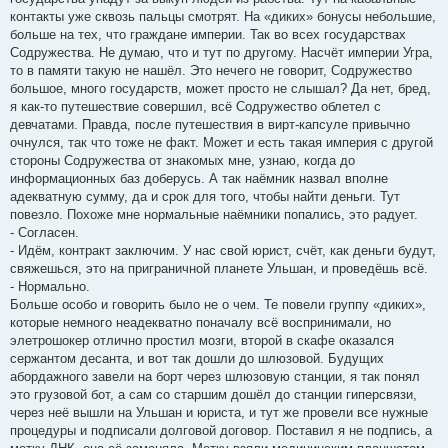
контакты уже сквозь пальцы смотрят. На «диких» бонусы небольшие,
больше на тех, что граждане империи. Так во всех государствах
Содружества. Не думаю, что и тут по другому. Насчёт империи Угра,
то в памяти такую не нашёл. Это нечего не говорит, Содружество
большое, много государств, может просто не слышал? Да нет, бред,
я как-то путешествие совершил, всё Содружество облетел с
девчатами. Правда, после путешествия в вирт-капсуле привычно
очнулся, так что тоже не факт. Может и есть такая империя с другой
стороны Содружества от знакомых мне, узнаю, когда до
информационных баз доберусь. А так наёмник назвал вполне
адекватную сумму, да и срок для того, чтобы найти деньги. Тут
повезло. Похоже мне нормальные наёмники попались, это радует.
- Согласен.
- Идём, контракт заключим. У нас свой юрист, счёт, как деньги будут,
свяжешься, это на приграничной планете Ульшан, и проведёшь всё.
- Нормально.
Больше особо и говорить было не о чем. Те повели группу «диких»,
которые немного неадекватно поначалу всё воспринимали, но
элетрошокер отлично простил мозги, второй в скафе оказался
сержантом десанта, и вот так дошли до шлюзовой. Будущих
абордажного завели на борт через шлюзовую станции, я так понял
это грузовой бот, а сам со старшим дошёл до станции гиперсвязи,
через неё вышли на Ульшан и юриста, и тут же провели все нужные
процедуры и подписали долговой договор. Поставил я не подпись, а