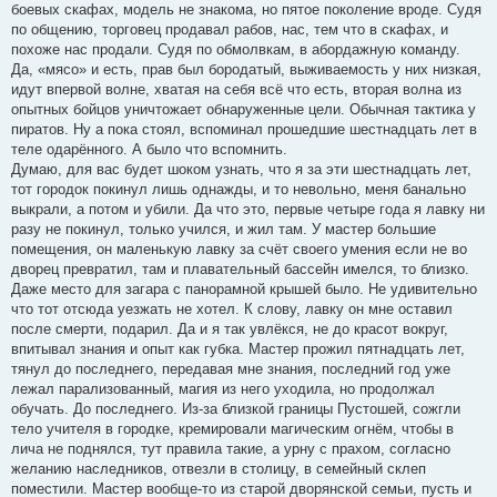
боевых скафах, модель не знакома, но пятое поколение вроде. Судя
по общению, торговец продавал рабов, нас, тем что в скафах, и
похоже нас продали. Судя по обмолвкам, в абордажную команду.
Да, «мясо» и есть, прав был бородатый, выживаемость у них низкая,
идут впервой волне, хватая на себя всё что есть, вторая волна из
опытных бойцов уничтожает обнаруженные цели. Обычная тактика у
пиратов. Ну а пока стоял, вспоминал прошедшие шестнадцать лет в
теле одарённого. А было что вспомнить.
Думаю, для вас будет шоком узнать, что я за эти шестнадцать лет,
тот городок покинул лишь однажды, и то невольно, меня банально
выкрали, а потом и убили. Да что это, первые четыре года я лавку ни
разу не покинул, только учился, и жил там. У мастер большие
помещения, он маленькую лавку за счёт своего умения если не во
дворец превратил, там и плавательный бассейн имелся, то близко.
Даже место для загара с панорамной крышей было. Не удивительно
что тот отсюда уезжать не хотел. К слову, лавку он мне оставил
после смерти, подарил. Да и я так увлёкся, не до красот вокруг,
впитывал знания и опыт как губка. Мастер прожил пятнадцать лет,
тянул до последнего, передавая мне знания, последний год уже
лежал парализованный, магия из него уходила, но продолжал
обучать. До последнего. Из-за близкой границы Пустошей, сожгли
тело учителя в городке, кремировали магическим огнём, чтобы в
лича не поднялся, тут правила такие, а урну с прахом, согласно
желанию наследников, отвезли в столицу, в семейный склеп
поместили. Мастер вообще-то из старой дворянской семьи, пусть и