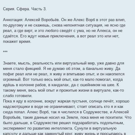
Серия. Сфера. Часть 3.
Аннотация: Алексей Воробьёв. Он же Алекс Ворб в этот раз влип,
по-другому и не скажешь, снова непонятная ситуация, не ясно где
реал, а где вирт, и это любого сведёт с ума, но не Алекса, он не
сдаётся. Его ждут новые приключения, а вот реал это или нет,
покажет время.
***
Знаете, мысль, реальность или виртуальный мир, уже давно для
меня стало фикцией. Я не думаю об этом, а банально живу. Да
пофиг реал или не реал, я живу и впитываю опыт, и он накопился
огромный. Вот только весь мой опыт, как-то мало помогал, когда
идёшь в колонне рабов, в кандалах, да с ошейником на шее. К
такому меня, весь мой опыт и прожитые жизни в виртуале, как-то
слабо готовили.
Пока я иду в колонне, вокруг жаркая пустыня, солнце печёт, хорошо
надсмотрщики в воде не ограничивают, стоит описать кто я и как
сюда попал. Алекс Ворб, так я числился в Содружестве, и Алексей
Воробьёв, такие данные носил на Земле, пока меня не похитили. Что
было дальше, в Содружестве решил подзаработать подопытным,
эксперимент по развитию интеллекта. Сунули в виртуальную
капсулу и дальше как замкнутый круг, живу жизнь и просыпаюсь в