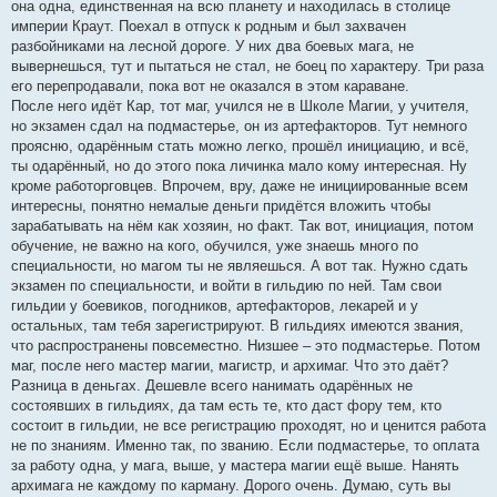
она одна, единственная на всю планету и находилась в столице
империи Краут. Поехал в отпуск к родным и был захвачен
разбойниками на лесной дороге. У них два боевых мага, не
вывернешься, тут и пытаться не стал, не боец по характеру. Три раза
его перепродавали, пока вот не оказался в этом караване.
После него идёт Кар, тот маг, учился не в Школе Магии, у учителя,
но экзамен сдал на подмастерье, он из артефакторов. Тут немного
проясню, одарённым стать можно легко, прошёл инициацию, и всё,
ты одарённый, но до этого пока личинка мало кому интересная. Ну
кроме работорговцев. Впрочем, вру, даже не инициированные всем
интересны, понятно немалые деньги придётся вложить чтобы
зарабатывать на нём как хозяин, но факт. Так вот, инициация, потом
обучение, не важно на кого, обучился, уже знаешь много по
специальности, но магом ты не являешься. А вот так. Нужно сдать
экзамен по специальности, и войти в гильдию по ней. Там свои
гильдии у боевиков, погодников, артефакторов, лекарей и у
остальных, там тебя зарегистрируют. В гильдиях имеются звания,
что распространены повсеместно. Низшее – это подмастерье. Потом
маг, после него мастер магии, магистр, и архимаг. Что это даёт?
Разница в деньгах. Дешевле всего нанимать одарённых не
состоявших в гильдиях, да там есть те, кто даст фору тем, кто
состоит в гильдии, не все регистрацию проходят, но и ценится работа
не по знаниям. Именно так, по званию. Если подмастерье, то оплата
за работу одна, у мага, выше, у мастера магии ещё выше. Нанять
архимага не каждому по карману. Дорого очень. Думаю, суть вы