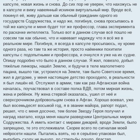
капсуле, новая жизнь и снова. До сих пор не уверен, что нахожусь не
в капсуле и вижу навеянный искином виртуальный мир. Вроде всё,
покинул её, живу дальше как обычный гражданин одного из
государств Содружества, и надо же, погибнув, снова просыпаюсь в
той же капсуле и меня будет тот же профессор, глава эксперимента
по раскачке интеллекта. Только вот в данном случае всё пошло не
совсем так как обычно, что и навевает надежду что я всё же в
реальном мире. Погибнув, я всегда в капсуле просыпаюсь, ну кроме
одного раза, но там та же история, просто наёмники похитили
капсулы с подопытными и профессора, и очнулся я уже на их судне.
Опишу подробно что было в данном случае. Я жил, повезло, добыл
тяжёлые линкоры, нашёл Землю, и будучи в теле малолетнего
пацана, вышло так, устроился на Земле, там было Советское время,
жил в детдоме, у меня настоящее детство проходило, в реальности
я был лишён её. Отслужил в армии, там как раз Афганская война
началась, поучаствовал в составе полка ВДВ, потом мирная жизнь,
жена и ребёнок. Ну жена стервой оказалась, ушел от неё и
сверхсрочником-добровольцем снова в Афган. Хорошо воевал, уже
был восемьдесят восьмой год, я в звании майора, рапорт подал,
решил, что с меня досочно, тем более Звезду Героя получил и
наград хватало, когда меня нашли разведчики Центральных миров
Содружества. А иметь контакт с мирами дикарей, вроде Земли, было
запрещено, те это отслеживали. Скорее всего по сигналам моей
нейросети нашли. Пытались взять, но я серьёзно упакован был,
вырубить сходу не вышло, до стрельбы дошло, бластер