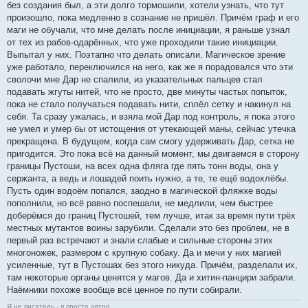
без создания был, а эти долго тормошили, хотели узнать, что тут
произошло, пока медленно в сознание не пришёл. Причём граф и его
маги не обучали, что мне делать после инициации, я раньше узнал
от тех из рабов-одарённых, что уже проходили такие инициации.
Выпытал у них. Поэтапно что делать описали. Магическое зрение
уже работало, переключился на него, как же я порадовался что эти
сволочи мне Дар не спалили, из указательных пальцев стал
подавать жгуты нитей, что не просто, две минуты частых попыток,
пока не стало получаться подавать нити, сплёл сетку и накинул на
себя. Та сразу ужалась, и взяла мой Дар под контроль, я пока этого
не умел и умер бы от истощения от утекающей маны, сейчас утечка
прекращена. В будущем, когда сам смогу удерживать Дар, сетка не
пригодится. Это пока всё на данный момент, мы двигаемся в сторону
границы Пустоши, на всех одна фляга где пять тонн воды, она у
сержанта, а ведь и лошадей поить нужно, а те, те ещё водохлёбы.
Пусть один водоём попался, заодно в магической фляжке воды
пополнили, но всё равно поспешали, не медлили, чем быстрее
доберёмся до границ Пустошей, тем лучше, итак за время пути трёх
местных мутантов воины зарубили. Сделали это без проблем, не в
первый раз встречают и знали слабые и сильные стороны этих
многоножек, размером с крупную собаку. Да и мечи у них магией
усиленные, тут в Пустошах без этого никуда. Причём, разделали их,
там некоторые органы ценятся у магов. Да и хитин-панцири забрали.
Наёмники похоже вообще всё ценное по пути собирали.
Я не писатель - я просто автор.