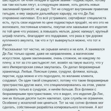
шестьдесят он член гильдии в одном звании - подмастерья, потому
как там костьми лягут, а следующее звание, хоть десять новых
заклинаний принесёт, не дадут. Тот не следует внутренним правилам
гильдии, и ему закрыли дальнейшую карьеру, на что Де Лас
откровенно наплевал. Его всё устраивало, сертификат специалиста
есть, пусть свои изделия по цене подмастерья продаёт, но его это не
волновало, постоянные клиенты, покупая или заказывая его изделия
по той цене что указано, а повышать нельзя, донос напишут, крупный
штраф платить, благодарят его подарками, что раза в три дороже
купленного амулета, так что и тут вывернуться можно, что тот и
делал.
Рассказывал тот честно, не скрывая ничего и не юля. А занимался
Де Лас только одним, даже не направлением, а магическим
искусством, одним заклинанием, очень сложное, не каждому по
плечу, а тот за сто шестьдесят лит, возвёл на такую высоту, что у
него Императорская семья закупалась. Он делал безразмерные
хранилища. Любые. Поясные сумки, сундуки, фляжки, кольца,
перстни, куда можно и что подходило, по желанию клиента,
создавал. Он один такой специалист, потому что такие безразмерные
пространства другие маги, что специализировались на этом, умели
создавать только в сундуках, и ничём больше. Все фляжки с
безразмерными пространствами, что я видел, это изделия Де Лис,
они их больше десяти тысяч наклепал, срок службы не ограничен.
Особенно у искателей они цениться. Тот за час сотню фляжек мог
сделать, собственная разработка копировального плетения. А вот