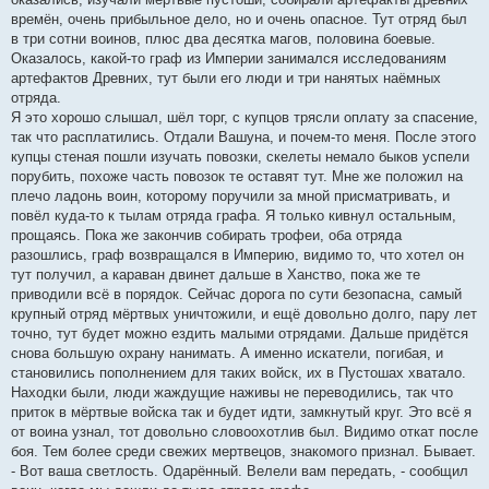
времён, очень прибыльное дело, но и очень опасное. Тут отряд был
в три сотни воинов, плюс два десятка магов, половина боевые.
Оказалось, какой-то граф из Империи занимался исследованиям
артефактов Древних, тут были его люди и три нанятых наёмных
отряда.
Я это хорошо слышал, шёл торг, с купцов трясли оплату за спасение,
так что расплатились. Отдали Вашуна, и почем-то меня. После этого
купцы стеная пошли изучать повозки, скелеты немало быков успели
порубить, похоже часть повозок те оставят тут. Мне же положил на
плечо ладонь воин, которому поручили за мной присматривать, и
повёл куда-то к тылам отряда графа. Я только кивнул остальным,
прощаясь. Пока же закончив собирать трофеи, оба отряда
разошлись, граф возвращался в Империю, видимо то, что хотел он
тут получил, а караван двинет дальше в Ханство, пока же те
приводили всё в порядок. Сейчас дорога по сути безопасна, самый
крупный отряд мёртвых уничтожили, и ещё довольно долго, пару лет
точно, тут будет можно ездить малыми отрядами. Дальше придётся
снова большую охрану нанимать. А именно искатели, погибая, и
становились пополнением для таких войск, их в Пустошах хватало.
Находки были, люди жаждущие наживы не переводились, так что
приток в мёртвые войска так и будет идти, замкнутый круг. Это всё я
от воина узнал, тот довольно словоохотлив был. Видимо откат после
боя. Тем более среди свежих мертвецов, знакомого признал. Бывает.
- Вот ваша светлость. Одарённый. Велели вам передать, - сообщил