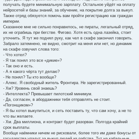
получать будете минимальную зарплату. Остальное уйдёт на оплату
нейросетей и базы знаний, за обучение, на покрытие долга за выкуп.
Также отряд обязуется помочь вам пройти регистрацию как граждан
империи.
Сказанное мне не сильно понравилось, не пираты, легальный отряд,
их не ограбишь при бегстве. Фигово. Хотя есть одна лазейка, стоит
уточнить. Я тут же поднял руку, как чел в скафе закончил говорить.
Забрало затемнено, не видно, смотрит на меня или нет, но динамик
на скафе озвучил слова того:
- Что хотел?
- Я так понял это все «дикие»?
- Так оно и есть.
- А я какого чёрта тут делаю?
- Не понял? Ты кто вообще?
- Алекс. Я свободный житель Фронтира. Не зарегистрированный.
- Хм? Уровень свой знаешь?
- Интеллекта? Превышает пилотский минимум.
- Да, согласен, в абордажники тебя отправлять не стоит.
«Погонщиком»?
- Я бы хотел выкупиться, и сеть поставить ту, что сам хочу, а не то
что вы желаете.
- Хм. Два миллиона, и контракт будет разорван. Полгода крайний
срок выплаты.
Вообще наёмники ничем не рисковали, более того им даже бонусы от
государства упадут за выкуп людей из рабства. Тут на кабальные