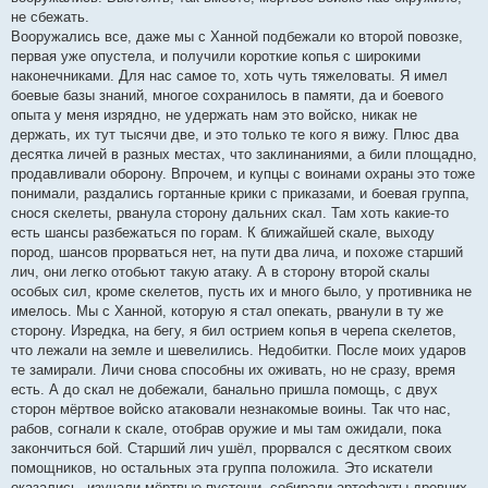
не сбежать.
Вооружались все, даже мы с Ханной подбежали ко второй повозке,
первая уже опустела, и получили короткие копья с широкими
наконечниками. Для нас самое то, хоть чуть тяжеловаты. Я имел
боевые базы знаний, многое сохранилось в памяти, да и боевого
опыта у меня изрядно, не удержать нам это войско, никак не
держать, их тут тысячи две, и это только те кого я вижу. Плюс два
десятка личей в разных местах, что заклинаниями, а били площадно,
продавливали оборону. Впрочем, и купцы с воинами охраны это тоже
понимали, раздались гортанные крики с приказами, и боевая группа,
снося скелеты, рванула сторону дальних скал. Там хоть какие-то
есть шансы разбежаться по горам. К ближайшей скале, выходу
пород, шансов прорваться нет, на пути два лича, и похоже старший
лич, они легко отобьют такую атаку. А в сторону второй скалы
особых сил, кроме скелетов, пусть их и много было, у противника не
имелось. Мы с Ханной, которую я стал опекать, рванули в ту же
сторону. Изредка, на бегу, я бил острием копья в черепа скелетов,
что лежали на земле и шевелились. Недобитки. После моих ударов
те замирали. Личи снова способны их оживать, но не сразу, время
есть. А до скал не добежали, банально пришла помощь, с двух
сторон мёртвое войско атаковали незнакомые воины. Так что нас,
рабов, согнали к скале, отобрав оружие и мы там ожидали, пока
закончиться бой. Старший лич ушёл, прорвался с десятком своих
помощников, но остальных эта группа положила. Это искатели
оказались, изучали мёртвые пустоши, собирали артефакты древних