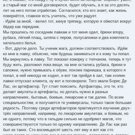
а старый маг со мной договорился, будет обучать, а я за это десять
лет на него потом отработаю. Согласился, кто его знает, как жизнь
повернётся, главное есть учитель, что уже радует.
- Идём за мной, - велел тот, кинув тряпицу, которую я обмотал вокруг
бёдер как передник.
Мы прошлись по соседним лавкам и тот меня одел, брюки впору,
рубаха, лёгкий плащ, шляпа с пером, полусапожки и два комплекта
нательного белья.
- Вот, другое дело. Ты ученик мага, должен соответствовать. Идём
ко мне в лавку, объясню, чем будешь заниматься и к кому ты попал.
Мы вернулись в лавку. Тот показал коморку с топчаном, теперь я тут
буду жить, разложил пока вещи, на мне остались рубаха, брюки и
сапожки, нужно привыкать к обуви, похоже парнишка, в которого я
попал, в ней никогда не ходил, и вот так пройдя в зал, там хозяин
лавки отпускал клиента, ну вот и поговорили. Того звали Борис Де
Лас, он артефактор. Тут стоит пояснить. Артфакторы, это те, кто
делает амулеты и артефакты, но делать нужно в разных
направлениях, бытовые, боевые, лекарские и так далее. По всем
специальностям, и получается те универсалы, только такое большая
редкость. Поэтому среди артефакторов практикуется изучение двух-
трёх направлений, например, по лекарским амулетам, и боевым, но
не одного, потому что в гильдии сильно не одобряют магов, что
совершенствуются только по одному направлению. Де Лас как раз
был из таких. Сто восемьдесят шесть лет ему и вот как сто