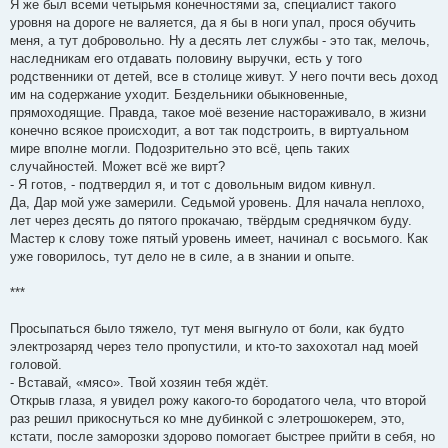
Я же был всеми четырьмя конечностями за, специалист такого
уровня на дороге не валяется, да я бы в ноги упал, прося обучить
меня, а тут добровольно. Ну а десять лет службы - это так, мелочь,
наследникам его отдавать половину выручки, есть у того
родственники от детей, все в столице живут. У него почти весь доход
им на содержание уходит. Бездельники обыкновенные,
прямоходящие. Правда, такое моё везение настораживало, в жизни
конечно всякое происходит, а вот так подстроить, в виртуальном
мире вполне могли. Подозрительно это всё, цепь таких
случайностей. Может всё же вирт?
- Я готов, - подтвердил я, и тот с довольным видом кивнул.
Да, Дар мой уже замерили. Седьмой уровень. Для начала неплохо,
лет через десять до пятого прокачаю, твёрдым среднячком буду.
Мастер к слову тоже пятый уровень имеет, начинал с восьмого. Как
уже говорилось, тут дело не в силе, а в знании и опыте.
***
Просыпаться было тяжело, тут меня выгнуло от боли, как будто
электрозаряд через тело пропустили, и кто-то захохотал над моей
головой.
- Вставай, «мясо». Твой хозяин тебя ждёт.
Открыв глаза, я увидел рожу какого-то бородатого чела, что второй
раз решил прикоснуться ко мне дубинкой с элетрошокерем, это,
кстати, после заморозки здорово помогает быстрее прийти в себя, но