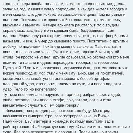
торговые ряды пошёл, по лавкам, закупить продовольствие, делал
запас на год, у меня к концу подходило, а как для жителя городка у
меня скидка. Это для искателей завышенные цены. Там на рынке и
выкрали. Пошумели в стороне чтобы городскую стражу отвлечь,
вырубили и вынесли. Четыре архимага работало, и то с трудом
справились, защита у меня крепкая была, безуровневая, сам
сделал. Успел пару раз шарики плазмы пустить, тут их фаерболами
называли, и всё. А умер до смешного просто. Похитители с другими
добычу не поделили. Похитили меня по заявке из Ханства, как я
понял, а перевозили через Пустоши к ним, однако был и другой
отряд, он просто не успел, другие сработали, но отследили кто меня
похитил, и напали в одном переходе от городка, на территории
Пустошей. Я хоть и парализован магически был, но отслеживать что
вокруг происходит, мог. Убили меня случайно, маг из похитителей,
смертельно раненый, успел активировать боевой артефакт,
площадный удар, стена огня, плазма по сути, и я попал под этот
удар. Тело точно испепелило.
Тут мои воспоминания нарушили, торговец, забрав своих людей,
ушёл, остались эти двое в скафе, покупатели, вот я и стал
внимательно слушать о чём один говорил.
- Внимание, говорю один раз, повторять не буду. Мы отряд
наёмников из империи Угра, зарегистрированные на Бирже
Наёмников. Были потери в команде, поэтому выкупили вас в
работорговцев. В абордажную команду. С вашим интеллектом только
туда. Два года отработаете, и свободны. Подпишите контракты,