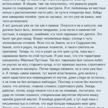
использовал. В общем, там так получилось, что рванули рядом
ящики со снарядами, от моего выстрела. Я от любовницы из местных
ночью к расположению части шёл, по сути в эпицентре был, бойцы
мои наверняка погибли, трое из часовых, но это уже не важно, моё
тело испепелило.
А вот дальше уже не так как я привык. Очнулся я не в капсуле, как
должно было быть, вполне ожидаемо, а на песке в каменистой
пустыне, в кандалах, ошейнике, и в теле парнишки лет десяти. Это
было три дня назад. Вокруг незнакомые виды, солнце с чуть
зеленоватым отливом. Ясно что не Земля, но и в Содружестве,
бывая, хотя и редко, на разных планетах, я такого светила не
припомню. Теперь то, что я узнал за эти трое суток, пока мы с
караваном брели по этой пустыне. Я уже знал, что эти территории
назывались Мёртвые Пустоши. Так вот, парнишка был сильно избит,
он укусил за ногу старшего купца, и тот приказал высечь строптивого
раба, засекли насмерть. Потом правда оживили, но в теле уже был
я. А теперь самое важное, тут магия властвовала, для начала у
меня зарастили все повреждения от кнутов, даже следа не осталось,
я за этим не без интереса наблюдал. Поэтому и секли без жалости,
знали, что излечат, главное сломать строптивого раба. Лекарь
работал, потом, когда поняли что я их не понимаю, посчитали, что
удар по голове сказался, специальным амулетом обучили языку,
причём дорогой амулет. Я вообще дорогой раб, а тут ещё язык с
письменностью и счётом, что ещё больше повышало мою цену.
Теперь хоть поговорить мог с соседями по связке. Нас семеро, мы в