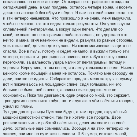
покачиваясь на спине лошади. От вчерашнего графского отряда на
сегодняшний день, а был полдень, осталось четыре воина, и восемь
десятков лошадей без сбруи и сёдел. Я сам на голой спине ехал, как
и эти четверо наёмников. Что произошло я не знаю, меня вырубили,
чтобы не мешал, так что видел только результаты. Очнулся внутри
оплавленной пентаграммы, а вокруг один пепел. Что делали со
мной, не знаю, но пентаграмма слаба оказалась, не удержала это
нечто, и мана, огня наёмники не видели, рванула во разные стороны,
уничтожая всё, до чего дотянулась. Ни какая магическая защита не
спасла. Всё в пыль, потому и сёдел не было, и выжили только эти
четверо, сержант и трое рядовых воинов, они табун к пятну травы
перегоняли, за дальность удара магии от пентаграммы, потому и
уцелели. Вернулись, а там пепел, и я лежу голышом в пепле. Ничего
ценного кроме лошадей и меня не осталось. Понятно мне свободу не
дали, они же не идиоты. Собираются продать меня за круглю сумму,
вот и покачиваюсь на лошадиной спине, сидя голышом, ничего
больше не было, всё в пепел, а воины ничего дарить мне не
собирались. Пока так двигаемся, один рядом со мной, это сержант,
трое других перегоняют табун, вот и слушаю о чём наёмники говорят,
узнал их планы.
Тут два дня и границы Пустоши будут, а там городок, окружённый
мощной крепостной стеной, там те и хотели всё продать. Двое
решили закончить с работой наёмников, денег им хватит на своё
дело, остальные ещё сомневались. Вообще я на этих четверых не
злился, они мне по сути жизнь спасли. Я бы умер, истекая маной,