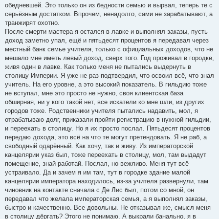
обедневшей. Это только он из бедности семью и вырвал, теперь те с
серьёзным достатком. Впрочем, ненадолго, сами не зарабатывают, а
транжирят охотно.
После смерти мастера я остался в лавке и выполнял заказы, пусть
доход заметно упал, ещё и пятьдесят процентов я передавал через
местный банк семье учителя, только с официальных доходов, что не
мешало мне иметь левый доход, сверх того. Год проживал в городке,
живя один в лавке. Как только меня не пытались выдернуть в
столицу Империи. Я уже не раз подтвердил, что освоил всё, что знал
учитель. На его уровне, а это высокий показатель. В гильдию тоже
не вступал, мне это просто не нужно, своя клиентская база
обширная, ни у кого такой нет, все искатели ко мне шли, из других
городов тоже. Родственники учителя пытались надавить, мол, я
отрабатываю долг, приказали пройти регистрацию в нужной гильдии,
и переехать в столицу. Но я их просто послал. Пятьдесят процентов
передаю дохода, это всё на что те могут претендовать. Я не раб, а
свободный одарённый. Как хочу, так и живу. Из императорской
канцелярии указ был, тоже переехать в столицу, мол, там выдадут
помещение, знай работай. Послал, но вежливо. Меня тут всё
устраивало. Да и зачем я им там, тут в городке здание малой
канцелярии императора находилось, из-за учителя развернули, там
чиновник на контакте сначала с Де Лис был, потом со мной, он
передавал что желала императорская семья, а я выполнял заказы,
быстро и качественно. Все довольны. Не отказывал же, смысл меня
в столицу дёргать? Этого не понимаю. А выкрали банально, я в