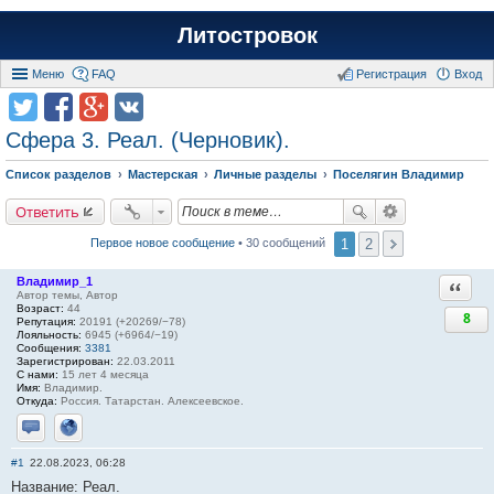
Литостровок
Меню
FAQ
Регистрация
Вход
Сфера 3. Реал. (Черновик).
Список разделов
Мастерская
Личные разделы
Поселягин Владимир
Ответить
1
2
Первое новое сообщение
• 30 сообщений
Владимир_1
Ответи
Автор темы, Автор
Возраст:
44
8
Репутация:
20191 (+20269/−78)
Лояльность:
6945 (+6964/−19)
Сообщения:
3381
Зарегистрирован:
22.03.2011
С нами:
15 лет 4 месяца
Имя:
Владимир.
Откуда:
Россия. Татарстан. Алексеевское.
Отправить личное сообщение
Сайт
#1
22.08.2023, 06:28
Название: Реал.