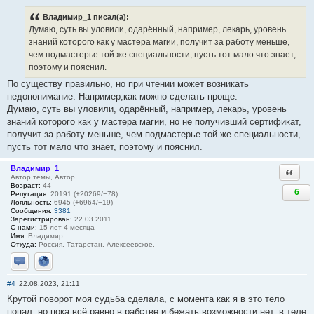
Владимир_1 писал(а):
Думаю, суть вы уловили, одарённый, например, лекарь, уровень
знаний которого как у мастера магии, получит за работу меньше,
чем подмастерье той же специальности, пусть тот мало что знает,
поэтому и пояснил.
По существу правильно, но при чтении может возникать
недопонимание. Например,как можно сделать проще:
Думаю, суть вы уловили, одарённый, например, лекарь, уровень
знаний которого как у мастера магии, но не получивший сертификат,
получит за работу меньше, чем подмастерье той же специальности,
пусть тот мало что знает, поэтому и пояснил.
Владимир_1
Ответи
Автор темы, Автор
Возраст:
44
6
Репутация:
20191 (+20269/−78)
Лояльность:
6945 (+6964/−19)
Сообщения:
3381
Зарегистрирован:
22.03.2011
С нами:
15 лет 4 месяца
Имя:
Владимир.
Откуда:
Россия. Татарстан. Алексеевское.
Отправить личное сообщение
Сайт
#4
22.08.2023, 21:11
Крутой поворот моя судьба сделала, с момента как я в это тело
попал, но пока всё равно в рабстве и бежать возможности нет, в теле