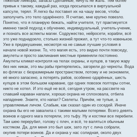
тяжёлые линкоры, запасы сделанные, ничуть не жаль. Тем более
привык к такому, каждый раз, когда просыпался в виртуальной
капсуле, терял. Я легко бы поставил их на чашу весов, чтобы
заполучить это тело одарённого. Я считаю, мне крупно повезло.
Понятно, что я планирую бежать, найти учителя, тут практикуется
именно такой подход к обучению, индивидуальный, учитель-ученик,
и познать все аспекты магии. Содружество, нейросети, корабли, всё
это уже поднадоело, столько жизней прожил, а тут что-то новенькое.
Уже в предвкушении, несмотря на не самые лучшие условия в
начале новой жизни. То, что магия есть, это видно почти повсюду,
амулеты и просто заклинания местные применяли постоянно.
Амулеты климат-контроля на телах охраны, и купцов, в такую жару
без них никак, это мы рабы притерпелись, загорели до черноты. Вода
во флягах с безразмерным пространством, потому и не экономили,
её много запасено, а потерять рабов, особенно одарённых, шесть
купцов в этом большом караване, где одних повозок полторы сотни,
никто не хотел. И это ещё не всё, сегодня утром, на рассвете на
спавший караван напали, хорошо охрана не сплоховала, отбила
нападение. Знаете, кто напал? Скелеты. Причём, не тупые, а
управляемые личом. Слабым, как сказал один из соседей. Иначе
охрана бы его не завалила с такими малыми потерями. Всего девять
воинов и одного мага потеряли, это тьфу. Ну и костяки все перебили.
Там шею перерубил, голову с плеч, и всё, те валяться обычным
костяком. Да, для меня это был шок, зато лут с лича собрали,
окупив потери воинов. Да и охрана у нас солидная, около двух