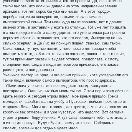
учеников не брал категорически, как не просили. Да, он в этом на
такой высоте, что если бы давали на этом направлении звание
архимага, тот лет сорок бы уже его носил. А в этот городок
перебрался, из-за конкурентов, выжили из-за внимания
императорской семьи. Там маги куда выше званием, вот и давили
именно этим, и заставили у ехать из столицы. Тот уже лет тридцать
в этом городке живёт и лавку держит. Его уже столько раз просили
вернутся обратно, включая тех, кто его сослал, Император на них
сильно осерчал, а Де Лис на принцип пошёл. Уважаю, сам такой.
Сама лавка, тут пустые полки, у него просто нет товара чтобы
положить что-то, работает только по заказам, лавка - это его офис,
тут он принимает заказы и выдает готовое, предоплата, к слову,
стопроцентная. Сюда и люди императора приезжают, его заказы
размещают, и все довольны.
Учеников мастер не брал, и объяснил причины, хотя уговаривали его
такие люди, включая самого императора, что просто держись.
- Убили моих учеников, лет восемьдесят назад. Конкуренты
постарались. Один из них был моим сыном. С тем пор и взял обет не
брать никого. А сегодня утром понял, моё время пришло. Грехи
молодости, зарабатывал на учёбу в Пустошах, поймал проклятье от
старшего Лича. Маги долго живут, лет триста, а мне из-за проклятия
короткий век отмерен, и я уже чувствую, что недолго. Вот сегодня
утром и решил, беру ученика. А тут Слав приводит тебя. Это знак, а
я их не игнорирую. Буду обучать всему что знаю. Соберись с
силами, времени для отдыха будет мало.