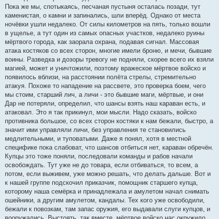
Пока же мы, спотыкаясь, песчаная пустыня осталась позади, тут
каменистая, о камни и запинались, шли вперёд. Однако от места
ночёвки ушли недалеко. От силы километров на пять, только вошли
в ущелье, а тут один из самых опасных участков, недалеко руины
мёртвого города, как заорала охрана, подавая сигнал. Массовая
атака костяков со всех сторон, многие имели броню, и мечи, бывшие
воины. Разведка и дозоры тревогу не подняли, скорее всего их взяли
магией, может и уничтожили, поэтому вражеское мёртвое войско и
появилось вблизи, на расстоянии полёта стрелы, стремительно
атакуя. Похоже то нападение на рассвете, это проверка боем, чего
мы стоим, старший лич, а личи - это бывшие маги, мёртвые, и они
Дар не потеряли, определил, что шансы взять наш караван есть, и
атаковал. Это я так прикинул, мои мысли. Надо сказать, войско
противника большое, со всех сторон костяки к нам бежали, быстро, а
значит ими управляли личи, без управления те становились
медлительными, и туповатыми. Даже я понял, хотя в местной
специфике пока слабоват, что шансов отбиться нет, караван обречён.
Купцы это тоже поняли, последовали команды и рабов начали
освобождать. Тут уже не до товара, если отбиваться, то всем, а
потом, если выживем, уже можно решать, что делать дальше. Вот и
к нашей группе подскочил приказчик, помощник старшего купца,
которому наша семёрка и принадлежала и амулетом начал снимать
ошейники, а другим амулетом, кандалы. Тех кого уже освободили,
бежали к повозкам, там запас оружия, его выдавали слуги купцов, и
вооружались. Выстоять, так вместе, мёртвое войско нас окружило,