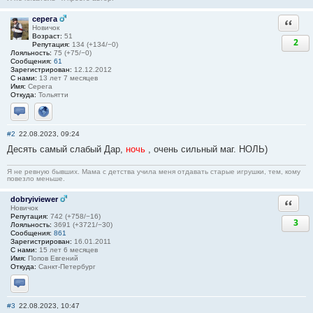
серега
Ответи
Новичок
Возраст:
51
2
Репутация:
134 (+134/−0)
Лояльность:
75 (+75/−0)
Сообщения:
61
Зарегистрирован:
12.12.2012
С нами:
13 лет 7 месяцев
Имя:
Серега
Откуда:
Тольятти
Отправить личное сообщение
Сайт
#2
22.08.2023, 09:24
Десять самый слабый Дар,
ночь
, очень сильный маг. НОЛЬ)
Я не ревную бывших. Мама с детства учила меня отдавать старые игрушки, тем, кому
повезло меньше.
dobryiviewer
Ответи
Новичок
Репутация:
742 (+758/−16)
3
Лояльность:
3691 (+3721/−30)
Сообщения:
861
Зарегистрирован:
16.01.2011
С нами:
15 лет 6 месяцев
Имя:
Попов Евгений
Откуда:
Санкт-Петербург
Отправить личное сообщение
#3
22.08.2023, 10:47