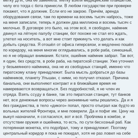
метку ДНК, она её заменяла. Метку взяли медицинским планшетом,
челу его тогда с бота принесли. В любом государстве при проверке
покажет, что я должник. Если его не закрою. Причём, аренда
оборудования связи, там по времени на восемь тысяч набрось, тоже
на меня записали, теперь я должен два миллиона и восемь тысяч с
мелочью. В договоре это было, на этом всё, я свободен, наёмник
двинул на лётную палубу станции, бот похоже не стал его ждать,
улетел на носитель, а вот мне стоит прикинуть что делать и как
добыть средства. Я отошёл от офиса гиперсвязи, и медленно пошёл
по коридору, на меня многие оглядывались, в робе раба, синюшный,
но я не обращал внимания. Кстати, ошейник наёмник забрал. Так вот,
я один, без средств, в робе раба, на пиратской станции. Уже уточнил
у безымянного наёмника, она не из свободных станций, именно что
пиратскому клану принадлежит. Была мысль добраться до базы
наёмников, планету Ульшан, с ними, но получил отказал. Причина
банальна, они выполняют контракт и в ближайшее время не
намереваются возвращаться. Без подробностей, я не член их
отряда. Взять ссуду в банке, так это пиратская станция, тут банков
нет, все денежные вопросы через анонимные чипы решались. Да и я
без гражданства, в тело «дикого» попал, просто отыграл как будто из
вольных жителей Фронтира, и мне поверили. Да и пофиг им. Цену на
выкуп назначили, я согласился, вот и всё. Проблема в комбзе, и
отсутствии оружия и ошейника, то есть, по сути бесхозный раб. Как
потерянная монетка, кто подобрал, тому и принадлежит. Поэтому
центральный коридор я пока не покидал, хотя не раз ловил на себе