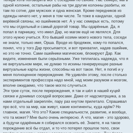
одной колонне, остальные рабы на три другие колонны разбиты, их
там по сотне, две мужских и одна женская. Кроме передников из
одежды ничего нет, у меня в том числе. Те тоже в кандалах, одной
верёвкой связны, но ошейников нет. А у нас семерых есть, потому
что мы отдельный и самый дорогой товар. Мы одарённые. Да, я
попал в парнишку, что имел Дар, но магом ещё не являлся. Для
этого нужно учиться. Кто бывший хозяин моего нового тела, соседи
не знали, только имя, Орша. Вроде из бродяжек, кому-то попался,
понял, что у того Дар просыпается, и вот прихватил, надев ошейник,
но это не точно. Сами ошейники магические, блокируют Дар. Как
видите, изменения были серьёзными. Уже теплилась надежда, что я
не виртуальном мире, не думаю то искины генерирующее разные
виртуальные карты жизни, способны на вот такое. Нет, я погиб и у
меня полноценное перерождение. Не удивлён этому, после столько
экспериментов профессора надо мной, над моим разумом и мозгом,
вполне ожидаемо, что такое могло случиться.
Эти трое суток, после перерождения, я так и шёл в нашей куцей
связке и донимал соседей вопросами. Даже от надсмотрщика, а за
нами отдельный закреплён, пару раз кнутом прилетало. Спрашивал
про всё, что за мир, как живут, какие континенты, куда идём? Но
главное, магия. Что это? Какие специальности, развитие, и вообще,
что та может? Мне было очень интересно. А что, магия - это здорово,
а будучи одарённым я собирался освоить её. Знаете, я на такое
порождение всё бы отдал, и то что потерял прошлое тело, свои