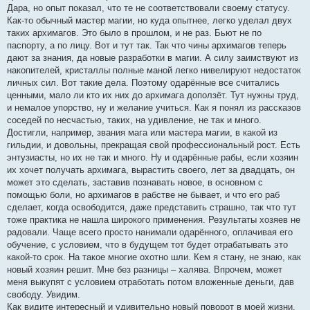
Дара, но опыт показал, что те не соответствовали своему статусу.
Как-то обычный мастер магии, но куда опытнее, легко уделал двух
таких архимагов. Это было в прошлом, и не раз. Бьют не по
паспорту, а по лицу. Вот и тут так. Так что чины архимагов теперь
дают за знания, да новые разработки в магии. А силу заимствуют из
накопителей, кристаллы полные маной легко нивелируют недостаток
личных сил. Вот такие дела. Поэтому одарённые все считались
ценными, мало ли кто их них до архимага доползёт. Тут нужны труд,
и немалое упорство, ну и желание учиться. Как я понял из рассказов
соседей по несчастью, таких, на удивление, не так и много.
Достигли, например, звания мага или мастера магии, в какой из
гильдии, и довольны, прекращая свой профессиональный рост. Есть
энтузиасты, но их не так и много. Ну и одарённые рабы, если хозяин
их хочет получать архимага, вырастить своего, лет за двадцать, он
может это сделать, заставив познавать новое, в основном с
помощью боли, но архимагов в рабстве не бывает, и что его раб
сделает, когда освободится, даже представить страшно, так что тут
тоже практика не нашла широкого применения. Результаты хозяев не
радовали. Чаще всего просто нанимали одарённого, оплачивая его
обучение, с условием, что в будущем тот будет отрабатывать это
какой-то срок. На такое многие охотно шли. Кем я стану, не знаю, как
новый хозяин решит. Мне без разницы – халява. Впрочем, может
меня выкупят с условием отработать потом вложенные деньги, дав
свободу. Увидим.
Как видите интересный и удивительно новый поворот в моей жизни.