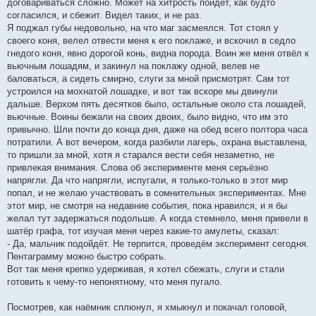
договариваться сложно. Может на хитрость пойдёт, как будто
согласился, и сбежит. Видел таких, и не раз.
Я поджал губы недовольно, на что маг засмеялся. Тот стоял у
своего коня, велел отвести меня к его поклаже, и вскочил в седло
гнедого коня, явно дорогой конь, видна порода. Воин же меня отвёл к
вьючным лошадям, и закинул на поклажу одной, велев не
баловаться, а сидеть смирно, слуги за мной присмотрят. Сам тот
устроился на мохнатой лошадке, и вот так вскоре мы двинули
дальше. Верхом пять десятков было, остальные около ста лошадей,
вьючные. Воины бежали на своих двоих, было видно, что им это
привычно. Шли почти до конца дня, даже на обед всего полтора часа
потратили. А вот вечером, когда разбили лагерь, охрана выставлена,
то пришли за мной, хотя я старался вести себя незаметно, не
привлекая внимания. Слова об эксперименте меня серьёзно
напрягли. Да что напрягли, испугали, я только-только в этот мир
попал, и не желаю участвовать в сомнительных экспериментах. Мне
этот мир, не смотря на недавние события, пока нравился, и я бы
желал тут задержаться подольше. А когда стемнело, меня привели в
шатёр графа, тот изучая меня через какие-то амулеты, сказал:
- Да, мальчик подойдёт. Не терпится, проведём эксперимент сегодня.
Пентаграмму можно быстро собрать.
Вот так меня крепко удерживая, я хотел сбежать, слуги и стали
готовить к чему-то непонятному, что меня пугало.
Посмотрев, как наёмник сплюнул, я хмыкнул и покачал головой,