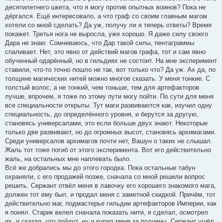
десятилетнего шкета, что я могу против опытных воинов? Пока не
дёргался. Ещё интересовало, а что граф со своим главным магом
хотели со мной сделать? Да уж, получу ли я теперь ответы? Время
покажет. Третья нога не выросла, уже хорошо. Я даже силу своего
Дара не знаю. Сомневаюсь, что Дар такой силы, пентаграммы
спаливает. Нет, это явно от действий магов графа, тот и сам явно
обученный одарённый, но в гильдиях не состоит. На мне эксперимент
ставили, что-то точно пошло не так, вот только что? Да уж. Ах да, по
толщине магических нитей можно многое сказать. У меня тонкие. С
толстый волос, а не тонкий, чем тоньше, тем для артефакторов
лучше, впрочем, я тоже по этому пути могу пойти. По сути для меня
все специальности открыты. Тут маги развиваются как, изучил одну
специальность, до определённого уровня, и берутся за другую,
становясь универсалами, это если больше двух знают. Некоторые
только две развивают, но до огромных высот, становясь архимагами.
Среди универсалов архимагов почти нет, Вашун о таких не слышал.
Жаль тот тоже погиб от этого эксперимента. Вот его действительно
жаль, на остальных мне наплевать было.
Всё же добрались мы до этого городка. Пока остальные табун
охраняли, с его продажей позже, сначала со мной решили вопрос
решить. Сержант отвёл меня в лавочку его хорошего знакомого мага,
должен тот ему был, и продал меня с заметной скидкой. Причём, тот
действительно маг, подмастерье гильдии артефакторов Империи, как
я понял. Старик велел сначала показать нити, я сделал, осмотрел
их, и сказал, что пойдут, ну и купил меня за полцены. Сержант ушёл,