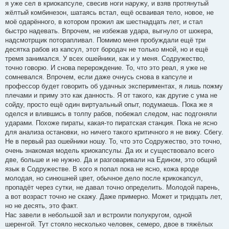
я уже сел в криокапсуле, свесив ноги наружу, и взяв протянутый
жёлтый комбинезон, шатаясь встал, ещё осваивая тело, новое, не
моё одарённого, в котором прожил аж шестнадцать лет, и стал
быстро надевать. Впрочем, не избежав удара, выгнуло от шокера,
надсмотрщик поторапливал. Помимо меня пробуждали ещё три
десятка рабов из капсул, этот бородач не только мной, но и ещё
тремя занимался. У всех ошейники, как и у меня. Содружество,
точно говорю. И снова перерождение. То, что это реал, я уже не
сомневался. Впрочем, если даже очнусь снова в капсуле и
профессор будет говорить об удачных экспериментах, я лишь пожму
плечами и приму это как данность. Я от такого, как другие с ума не
сойду, просто ещё один виртуальный опыт, подумаешь. Пока же я
оделся и влившись в толпу рабов, побежал следом, нас подгоняли
ударами. Похоже пираты, какая-то пиратская станция. Пока не ясно
для анализа остановки, но ничего такого критичного я не вижу. Сбегу.
Не в первый раз ошейники ношу. То, что это Содружество, это точно,
очень знакомая модель криокапсулы. Да их и существовало всего
две, больше и не нужно. Да и разговаривали на Едином, это общий
язык в Содружестве. В кого я попал пока не ясно, кожа вроде
молодая, но синюшней цвет, обычное дело после крикокапсул,
пропадёт через сутки, не давал точно определить. Молодой парень,
а вот возраст точно не скажу. Даже примерно. Может и тридцать лет,
но не десять, это факт.
Нас завели в небольшой зал и встроили полукругом, одной
шеренгой. Тут стояло несколько человек, семеро, двое в тяжёлых