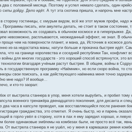
а два с половиной месяца. Поэтому и успел немало сделать, один крейс
ю силы дойду. Дело идёт. А тут эта скотина пришла, и напрочь мне наст
в сторону гостиницы, с хмурым видом, всё же этот мужик профи, надо ж
ь. Программы писать, или амулеты делать, не стоит в таком состоянии, 
овал возможность их создавать в обычном космосе и в гиперпрыжке. Да,
ципе невозможно, расплываются, неожиданный эффект, не знал. В обыч
о проще чем на поверхности планет, и мана, да, Источник в космосе до
енно из-за недостатка маны, натуги больше и прокачка быстрее идёт. С
ла, что на границе королевства и соседней республики Тан, конфликт в
войны для многих государств - это хороший способ встряхнутся, это вл
 технологии благодаря учёным растут быстрее. В общем, войны в Содруж
ть в государственную программу «Наёмник», но если скоро война, то сто
инкоры свои поискать, а как действующего наёмника меня точно задержа
 Оно мне надо? И вообще…
ечо, и кто-то заорал:
ок от выстрела станнера в упор, меня хотели вырубить, и пробил тому 
апсула военного тренажёра двенадцатого поколения, для десанта и спец
 два часа в капсуле проводил, как восставляющийся после ранения боец
гистрации гражданства, это отметил. Я очень быстр, но и парень оказа
ющий в горло увёл в сторону, хотя в пах я ему зарядил хорошо, и левую
ем более одинаковые эмблемы на комбезах были, не просто всё так, явны
па. От выстрела станнера я не ушёл, но у меня в кармашках ремня комб