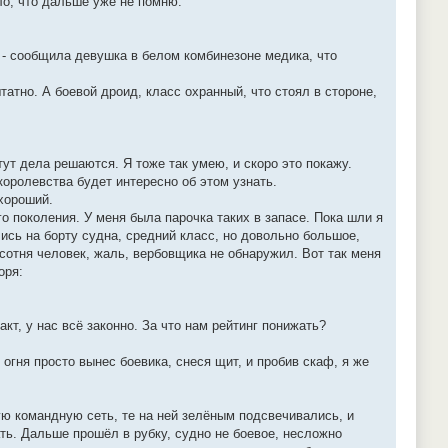
ло, что дальше уже не помню.
, - сообщила девушка в белом комбинезоне медика, что
татно. А боевой дроид, класс охранный, что стоял в стороне,
тут дела решаются. Я тоже так умею, и скоро это покажу.
королевства будет интересно об этом узнать.
ехороший.
поколения. У меня была парочка таких в запасе. Пока шли я
ись на борту судна, средний класс, но довольно большое,
 сотня человек, жаль, вербовщика не обнаружил. Вот так меня
оря:
кт, у нас всё законно. За что нам рейтинг понижать?
 огня просто вынес боевика, снеся щит, и пробив скаф, я же
ю командную сеть, те на ней зелёным подсвечивались, и
ть. Дальше прошёл в рубку, судно не боевое, несложно