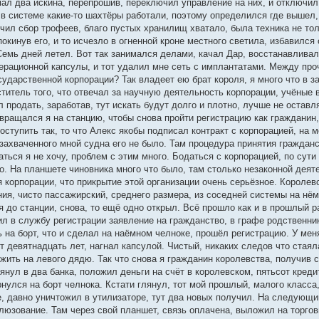
мал два искина, перепрошив, переключил управление на них, и отключи
 в системе какие-то шахтёры работали, поэтому определился где вышел,
чил сбор трофеев, благо пустых хранилищ хватало, была техника не толь
покинув его, и то исчезло в огненной кроне местного светила, избавился
 Семь дней летел. Вот так занимался делами, качал Дар, восстанавлива
ерационной капсулы, и тот удалил мне сеть с имплантатами. Между проч
сударственной корпорации? Так владеет ею брат короля, я много что в 
титель того, что отвечал за научную деятельность корпорации, учёные в
 продать, заработав, тут искать будут долго и плотно, лучше не оставля
звращался я на станцию, чтобы снова пройти регистрацию как гражданин,
оступить так, то что Алекс якобы подписал контракт с корпорацией, на м
 захваченного мной судна его не было. Там процедура принятия граждан
ься я не хочу, проблем с этим много. Бодаться с корпорацией, по сути
о. На планшете чиновника много что было, там столько незаконной деяте
корпорации, что прикрытие этой организации очень серьёзное. Королевс
ния, чисто пассажирский, среднего размера, из соседней системы на н
 до станции, снова, то ещё одно открыл. Всё прошло как и в прошлый раз
ил в службу регистрации заявление на гражданство, в графе родственни
 на борт, что и сделал на наёмном челноке, прошёл регистрацию. У ме
ст девятнадцать лет, нагнал капсулой. Чистый, никаких следов что ста
ужить на левого дядю. Так что снова я гражданин королевства, получив
янул в два банка, положил деньги на счёт в королевском, пятьсот креди
нулся на борт челнока. Кстати глянул, тот мой прошлый, малого класса
, давно уничтожил в утилизаторе, тут два новых получил. На следующий
шлюзование. Там через свой планшет, связь оплачена, выложил на торго