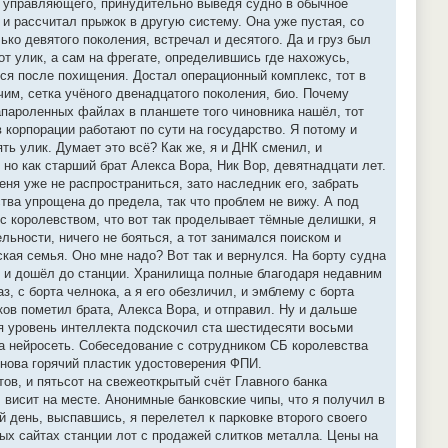
л управляющего, принудительно выведя судно в обычное
 и рассчитал прыжок в другую систему. Она уже пустая, со
ко девятого поколения, встречал и десятого. Да и груз был
 от улик, а сам на фрегате, определившись где нахожусь,
лся после похищения. Достал операционный комплекс, тот в
им, сетка учёного двенадцатого поколения, био. Почему
запароленных файлах в планшете того чиновника нашёл, тот
 корпорации работают по сути на государство. Я потому и
ть улик. Думает это всё? Как же, я и ДНК сменил, и
 но как старший брат Алекса Вора, Ник Вор, девятнадцати лет.
еня уже не распространиться, зато наследник его, забрать
ства упрощена до предела, так что проблем не вижу. А под
 с королевством, что вот так проделывает тёмные делишки, я
льности, ничего не бояться, а тот занимался поиском и
кая семья. Оно мне надо? Вот так и вернулся. На борту судна
ём и дошёл до станции. Хранилища полные благодаря недавним
, с борта челнока, а я его обезличил, и эмблему с борта
ков пометил брата, Алекса Вора, и отправил. Ну и дальше
ня уровень интеллекта подскочил ста шестидесяти восьми
яла нейросеть. Собеседование с сотрудником СБ королевства
 снова горячий пластик удостоверения ФПИ.
тов, и пятьсот на свежеоткрытый счёт Главного банка
, висит на месте. Анонимные банковские чипы, что я получил в
 день, выспавшись, я перелетел к парковке второго своего
вых сайтах станции лот с продажей слитков металла. Цены на