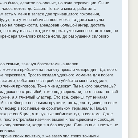
ожно было, девятое поколение, но взял перекупщик. Он не
часов лететь до Савон. Не так и много, работал с
м есть у меня в запасе две тринадцатого поколения,
будут, что у меня обычная восьмёрка, та даже капсулы
ваю на поверхности, арендовав большой ангар, достать
ы, поэтому в ангарах где их держат уменьшенное тяготение, не
 крейсера тяжёлого класса если, до разрушения силового
 со скамьи, звякнув браслетами кандалов.
с момента прибытии на планету прошло четыре дня. Да, всего
о не переживал. Просто ожидал удобного момента для побега.
системе, собственно за тройное убийство меня и судили,
мягчения приговора. Тоже мне адвокат. Ты на кого работаешь?
ь драка со стрельбой, тоже подтверждали, не я начал, но всё
ужие, а я тяжёлый бластер. Это всё, финиш, тут никакая
ый контейнер с новеньким оружием, пятьдесят единиц со всем
нял номер в гостинице на орбитальном терминале. Нашёл
 вскоре сообщил, что нужные наёмники тут, в системе. Даже
ём, после стрельбы наёмник вышел к полицейским и сообщил,
 сходу опознали, когда я в бар входил. Сильно внешность я не
динились.
стороне своих понятно, я же заземлил троих точными