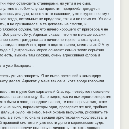
ки меня остановить станнерами, но уйти я не смог,
ану, мне в любом случае прилетит, предпочёл дождутся
лилось два дня, много что те накопали, уже в курсе почему я
кса тогда, остальные не приделах, так я и не гасил их. Узнали
ь, я не признавался, а те доказать не смогли, и
о тяжёлое оружие, так что ничего хорошего от приговора я не
. Всё равно сбегу. Адвокат сказал, что я не меньше восьми
олее кроме гражданства я ничего не теряю, счета пусты,
бы ожидал подобного, просто подготовился, мало ли что? А тут
, туда с Центральных миров ссылают самых таких серьёзно
, то есть, выжить там сложно, очень агрессивная флора и
 это уже беспредел.
еперь уж что говорить. Я не имею претензий к командиру
аботу делал. Адвокат у меня так себе, хотя вроде говорили
авлял, но в руке был карманный бластер, четвёртое поколение,
лась на столешницу, было видно, как из выходного отверстия
то были в зале, попадали на пол, те кого перечислил, тоже.
го и не было, парализаторы одни, проверяют же всё, тройная
о дальше было, не знаю, меня охрана вырубила, рисковать те
ью, а в том, что она из высшей аристократии королевства, а
й правовой системы и уже вести дело в королевском суде.
ство новое получу под новую личность, так хоть доволен