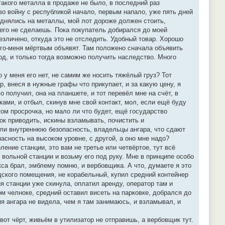
такого металла в продаже не было, в последний раз
во войну с республикой начало, первым напало, уже пять дней
поднялись на металлы, мой лот дороже должен стоить,
чего не сделаешь. Пока покупатель добирался до моей
зличено, откуда это не отследить. Удобный товар. Хорошо
его-меня мёртвым объявят. Там положено сначала объявить
од, и только тогда возможно получить наследство. Много
 у меня его нет, не самим же носить тяжёлый груз? Тот
 внеся в нужные графы что прикупает, и за какую цену, я
 получил, она на планшете, и тот перевёл мне на счёт, в
ами, и отбыл, скинув мне свой контакт, мол, если ещё буду
том просрочка, но мало ли что будет, ещё государство
док приводить, искины взламывать, почистить и
мели внутреннюю безопасность, владельцы ангара, что сдают
асность на высоком уровне, с другой, а оно мне надо?
ление станции, это вам не третье или четвёртое, тут всё
 вольной станции и возьму его под руку. Мне в принципе особо
кса брал, эмблему помню, и вербовщика. А что, думаете я это
адского помещения, не корабельный, купил средний контейнер
я станции уже скинула, оплатил аренду, оператор там и
м челноке, средний оставил висеть на парковке, добрался до
ия ангара не видела, чем я там занимаюсь, и взламывал, и
вот чёрт, живьём в утилизатор не отправишь, а вербовщик тут.