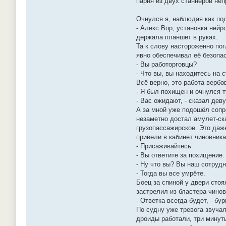
парня из двух станнеров не
Очнулся я, наблюдая как по
- Алекс Вор, установка ней
держала планшет в руках.
Та к слову настороженно пог
явно обеспечивал её безопа
- Вы работорговцы?
- Что вы, вы находитесь на 
Всё верно, это работа вербо
- Я был похищен и очнулся т
- Вас ожидают, - сказал дев
А за мной уже подошёл сопр
незаметно достал амулет-ска
грузопассажирское. Это даже
привели в кабинет чиновника
- Присаживайтесь.
- Вы ответите за похищение.
- Ну что вы? Вы наш сотрудн
- Тогда вы все умрёте.
Боец за спиной у двери стоя
застрелил из бластера чинов
- Ответка всегда будет, - бу
По судну уже тревога звуча
дроиды работали, три минуты