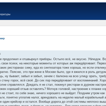
тературы
имир
5
же продолжил и отшвырнул приборы. Остыло всё, не вкусно. Ублюдок. Во
 свои психи, на некоторые моменты от которых аж передёргивает. Первое
аких ресторанах сижу, еда из синтезатора тоже хороша, но если отвлекут
братно. Поясню, это при жене в Москве было, где я вжился в роль детдо
ь, ну бывает, забыл и забыл, зачем с балкона на всю улицу орать, тре
 о стену горох, всё своё. До сих пор передёргивает от воспоминаний. Хор
лне справлялся. Доедать я не стал, покинул ресторан в дурном настрое
лжен хороший отзыв оставлять? Мотнув головой, настроение к планке хо
 не стоит, по себе знаю, ничего хорошего не выйдет. Поздним утром как
ьги, понятно уплатив налог, арендовать на неделю малый корабельный ан
е один крейсер и остался. Вообще дорога до этой системы неплохо вышл
лые корабли, пусть и боевые, не годились. Для этого средние и больши