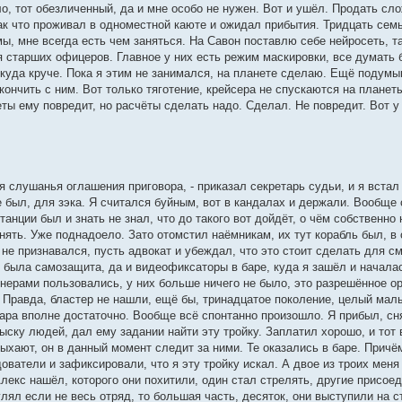
ло, тот обезличенный, да и мне особо не нужен. Вот и ушёл. Продать сл
ак что проживал в одноместной каюте и ожидал прибытия. Тридцать семь 
, мне всегда есть чем заняться. На Савон поставлю себе нейросеть, та
я старших офицеров. Главное у них есть режим маскировки, все думать 
 куда круче. Пока я этим не занимался, на планете сделаю. Ещё подумы
акончить с ним. Вот только тяготение, крейсера не спускаются на планет
ты ему повредит, но расчёты сделать надо. Сделал. Не повредит. Вот у
я слушанья оглашения приговора, - приказал секретарь судьи, и я встал
 был, для зэка. Я считался буйным, вот в кандалах и держали. Вообще 
танции был и знать не знал, что до такого вот дойдёт, о чём собственн
ять. Уже поднадоело. Зато отомстил наёмникам, их тут корабль был, в 
 не признавался, пусть адвокат и убеждал, что это стоит сделать для с
 была самозащита, да и видеофиксаторы в баре, куда я зашёл и началас
нерами пользовались, у них больше ничего не было, это разрешённое ор
. Правда, бластер не нашли, ещё бы, тринадцатое поколение, целый мал
бара вполне достаточно. Вообще всё спонтанно произошло. Я прибыл, с
ыску людей, дал ему задании найти эту тройку. Заплатил хорошо, и тот
дыхают, он в данный момент следит за ними. Те оказались в баре. Прич
едователи и зафиксировали, что я эту тройку искал. А двое из троих меня
Алекс нашёл, которого они похитили, один стал стрелять, другие присое
гулял если не весь отряд, то большая часть, десяток, они выступили на 