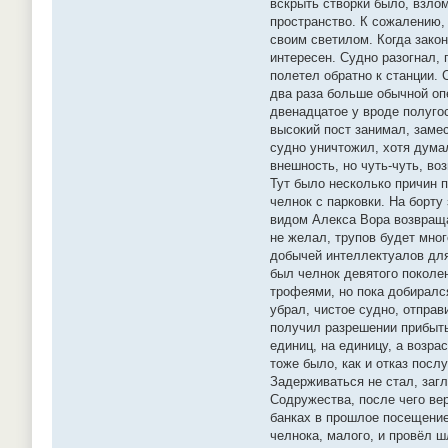
вскрыть створки было, взло
пространство. К сожалению,
своим светилом. Когда закон
интересен. Судно разогнал, 
полетел обратно к станции.
два раза больше обычной оп
двенадцатое у вроде полуго
высокий пост занимал, замес
судно уничтожил, хотя думал
внешность, но чуть-чуть, во
Тут было несколько причин п
челнок с парковки. На борту
видом Алекса Вора возвращат
не желал, трупов будет мног
добычей интеллектуалов для 
был челнок девятого поколе
трофеями, но пока добирался
убрал, чистое судно, отправ
получил разрешении прибыть
единиц, на единицу, а возра
тоже было, как и отказ посл
Задерживаться не стал, загл
Содружества, после чего вер
банках в прошлое посещение
челнока, малого, и провёл 