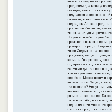
него я посмотрел на прошлы
продавали два месяца назад.
как идёт, значит, пока в го
получается я теряю на этой 
парковки, я заполнил весь 
под видом Алекса продать н
пропавшим без вести, это н
бюрократии, да и времени из
Продавец прибыл, один был, 
промышленным сканером пров
проверил, порядок. Подтверд
банке Содружества, не корол
продавать, он даст лучшую ц
кормить. Говорю же, удобно.
модернизовать, да и всё ост
их, могли дистанционно подк
У всех сдающихся ангаров, г
серьёзно. Может потом в стр
не горит пока. Ладно, с анг
так оставлю? Нет уж, мстить
высшей защиты, его доставил
разместил контейнер. Также 
лётной палубы, и к своему а
подчинял себе многое из тро
Сам пока продолжал поиски н