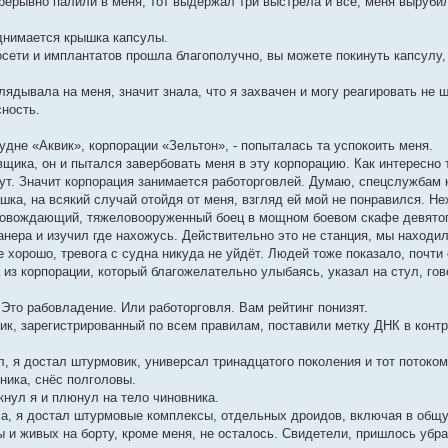
прерывно палили в меня, тот выдержал три выстрела и всё, меня выруби
днимается крышка капсулы.
росети и имплантатов прошла благополучно, вы можете покинуть капсулу
лядывала на меня, значит знала, что я захвачен и могу реагировать не ш
сность.
судне «Аквик», корпорации «Зельтон», - попыталась та успокоить меня.
вщика, он и пытался завербовать меня в эту корпорацию. Как интересно 
ут. Значит корпорация занимается работорговлей. Думаю, спецслужбам 
ушка, на всякий случай отойдя от меня, взгляд ей мой не понравился. Н
овождающий, тяжеловооруженный боец в мощном боевом скафе девятого 
нера и изучил где нахожусь. Действительно это не станция, мы находил
 хорошо, тревога с судна никуда не уйдёт. Людей тоже показало, почти
 из корпорации, который благожелательно улыбаясь, указал на стул, гов
 Это рабовладение. Или работорговля. Вам рейтинг понизят.
ик, зарегистрированный по всем правилам, поставили метку ДНК в контра
л, я достал штурмовик, универсал тринадцатого поколения и тот потоком
ника, снёс полголовы.
ркнул я и плюнул на тело чиновника.
ла, я достал штурмовые комплексы, отдельных дроидов, включая в общу
 и живых на борту, кроме меня, не осталось. Свидетели, пришлось убра