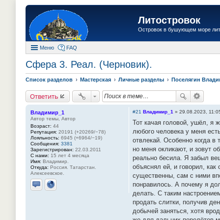
Литостровок
Островок в бушующем море ли
Меню
FAQ
Сфера 3. Реал. (Черновик).
Список разделов
Мастерская
Личные разделы
Поселягин Влад
Ответить
#21
Владимир_1
»
29.08.2023, 11:0
Владимир_1
Автор темы, Автор
Тот качая головой, ушёл, я 
Возраст:
44
любого человека у меня есть
Репутация:
20191 (+20269/−78)
Лояльность:
6945 (+6964/−19)
отвлекай. Особенно когда в т
Сообщения:
3381
но меня окликают, и зовут о
Зарегистрирован:
22.03.2011
С нами:
15 лет 4 месяца
реально бесила. Я забыл вещ
Имя:
Владимир.
объяснял ей, и говорил, как
Откуда:
Россия. Татарстан.
Алексеевское.
существенны, сам с ними впо
понравилось. А почему я до
Отправить личное сообщение
Сайт
делать. С таким настроением
продать слитки, получив ден
добычей заняться, хотя врод
же для дальних перелётов ма