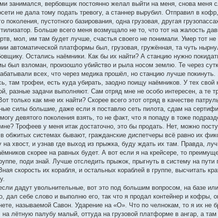
ми занимался, вербовщик постоянно желал выйти на меня, снова меня сл
сети не дала тому подать тревогу, а станнер вырубил. Отправил в кофр
о поколения, пустотного базирования, одна грузовая, другая грузопасса
утилизатор. Больше всего меня возмущало не то, что тот на жалость давил
ертв, мол, им там будет лучше, счастья своего не понимали. Умер тот не 
нии автоматической платформы был, грузовая, гружённая, та чуть нырну
овщику. Остались наёмники. Как бы их найти? А станцию нужно покидать
мы был взломан, произошло убийство и рыла носом землю. Те через сутк
рабатывали всех, что через медика прошёл, но станцию лучше покинуть. 
ь, там трофеи, есть куда убирать, заодно поищу наёмников. У тех свой 
, разные задачи выполняют. Сам отряд мне не особо интересен, а те тро
 Вот только как мне их найти? Скорее всего этот отряд в качестве патру
ые силы большие, даже если я поставлю сеть пилота, сдам на сертифик
могу девятого поколения взять, то не факт, что я попаду в тоже подраз
мне? Трофеев у меня итак достаточно, это бы продать. Нет, можно пост
в обжитых системах бывают, гражданские диспетчеры всё равно их фикси
на хвост, и узнав где выход из прыжка, буду ждать их там. Правда, лу
аёмников скорее на равных будет. А вот если я на крейсере, то преимуще
группе, поди знай. Лучше отследить прыжок, прыгнуть в систему на пут
Зная скорость их корабля, и остальных кораблей в группе, высчитать к
у.
сли дадут увольнительные, вот это под большим вопросом, на базе или 
о, дал себе слово и выполню его, так что я продал контейнер и кофры, о
ете, называемой Савон. Ударение на «О». Что по челнокам, то я их не б
л на лётную палубу малый, оттуда на грузовой платформе в ангар, а та