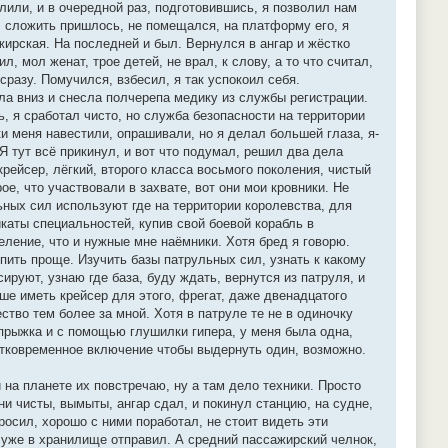
или, и в очередной раз, подготовившись, я позволил нам
, сложить пришлось, не помещался, на платформу его, я
жирская. На последней и был. Вернулся в ангар и жёстко
, мол женат, трое детей, не врал, к слову, а то что считал,
сразу. Помучился, взбесил, я так успокоил себя.
ла вниз и снесла полчерепа медику из службы регистрации.
, я сработал чисто, но служба безопасности на территории
и меня навестили, опрашивали, но я делал большей глаза, я-
Я тут всё прикинул, и вот что подумал, решил два дела
крейсер, лёгкий, второго класса восьмого поколения, чистый
е, что участвовали в захвате, вот они мои кровники. Не
льных сил используют где на территории королевства, для
аты специальностей, купив свой боевой корабль в
деление, что и нужные мне наёмники. Хотя бред я говорю.
упить проще. Изучить базы патрульных сил, узнать к какому
руют, узнаю где база, буду ждать, вернутся из патруля, и
чше иметь крейсер для этого, фрегат, даже двенадцатого
ство тем более за мной. Хотя в патруле те не в одиночку
и прыжка и с помощью глушилки гипера, у меня была одна,
ратковременное включение чтобы выдернуть один, возможно.
на планете их повстречаю, ну а там дело техники. Просто
ни чисты, вымыты, ангар сдал, и покинул станцию, на судне,
росил, хорошо с ними поработал, не стоит видеть эти
м уже в хранилище отправил. А средний пассажирский челнок,