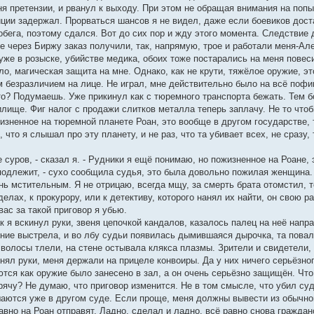
я претензии, и рванул к выходу. При этом не обращая внимания на попыт
ции задержал. Прорваться шансов я не видел, даже если боевиков дост
ега, поэтому сдался. Вот до сих пор и жду этого момента. Следствие д
не через Биржу заказ получили, так, напрямую, трое и работали меня-Але
уже в розыске, убийстве медика, обоих тоже постарались на меня повесит
о, магическая защита на мне. Однако, как не крути, тяжёлое оружие, эт
 безразличием на лице. Не играл, мне действительно было на всё пофиг
то? Подумаешь. Уже прикинул как с тюремного транспорта бежать. Тем б
нилище. Фиг налог с продажи слитков металла теперь заплачу. Не то что
жизненное на тюремной планете Роан, это вообще в другом государстве
 что я слышал про эту планету, и не раз, что та убивает всех, не сразу
 суров, - сказал я. - Рудники я ещё понимаю, но пожизненное на Роане,
подлежит, - сухо сообщила судья, это была довольно пожилая женщина.
нь мстительным. Я не отрицаю, всегда мщу, за смерть брата отомстил, т
делах, к прокурору, или к детективу, которого нанял их найти, он свою р
вас за такой приговор я убью.
ак я вскинул руки, звеня цепочкой кандалов, казалось палец на неё напр
ние выстрела, и во лбу судьи появилась дымившаяся дырочка, та повали
волосы тлели, на стене остывала клякса плазмы. Зрители и свидетели, ч
нял руки, меня держали на прицеле конвоиры. Да у них ничего серьёзно
ются как оружие было занесено в зал, а он очень серьёзно защищён. Чт
рячу? Не думаю, что приговор изменится. Не в том смысле, что убил суд
шаются уже в другом суде. Если проще, меня должны вывести из обычно
авно на Роан отправят. Ладно, сделал и ладно, всё равно снова граждан