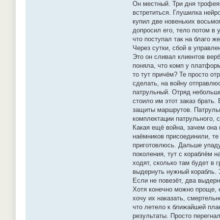
Он местный. Три дня трофея
встретиться. Глушилка нейро
купил две новеньких восьмог
допросил его, тело потом в 
что поступал так на благо ж
Через сутки, сбой в управле
Это он сливал клиентов верб
поняла, что комп у платфор
то тут причём? Те просто от
сделать, на войну отправлюс
патрульный. Отряд небольшой
стоило им этот заказ брать.
защиты маршрутов. Патрульн
комплектации патрульного, с
Какая ещё война, зачем она 
наёмников присоединили, те 
приготовлюсь. Дальше упаду 
поколения, тут с кораблём н
ходят, сколько там будет в 
выдернуть нужный корабль. 
Если не повезёт, два выдерн
Хотя конечно можно проще, е
хочу их наказать, смертельн
что летело к ближайшей план
результаты. Просто перегна