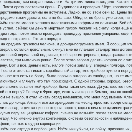
х продажах, там сохранялись логи. На три миллиона выходило. Кстати, 
 Почти сразу поставили бронь. Я удивился и проверил. Чёрт, королевст
сударственные программы не вступаем. Ладно, не об этом сейчас. Цены 
продаже тысяч двести, если не больше. Обидно, но бронь уже стоит, ни
объём трюма малого челнока пластиковыми кофрами со слитками. Всё обе
е успел, сейчас бы деньги мёртвым грузом лежали на счету, когда ещё 
а два года, потом можно проводить процедуру признания умершим, ещё г
рядно потратишь. Так что порядок.
на среднем грузовом челноке, и дроида-погрузчика имел. Я сообщил что
ерял, остался довольным, скинул мне на планшет стандартный договор,
ил своей вириальной подписью, я её зарегистрировал, когда гражданство
евства, три миллиона ровно. После этого забрал десять кофров со слитк
ену. Вот и всё, деньги есть, налоги потом заплачу, впереди полгода, по
 После этого стал искать корабельный ангар, мне крейсер нужно в поря
альное что есть на борту. Была парочка ангаров из свободных, но те и
лючиться и глянуть что там происходит. С одной стороны, хорошо, безоп
де вполне встанет мой крейсер, была такая система. Да уж, шестое поко
ой его верну? Полечу к Фронтиру, искать линкоры и Землю, там на какой
аром не вышло, я стал искать отряд наёмников, что меня под именем Але
, так до конца. Ангар я всё же арендовал на месяц, простой, вроде скл
и в ангар, я дистанционно открыл ворота, коды к ним мне администраци
купил пару защищённых кофров, сканер не возьмёт, после этого на мало
нгару. Что именно внутри контейнера, система безопасности и наблюден
феев, взятых с судна корпорации.
аёмного отряда и вербовщика. Наёмники убыли, на войну, призвали их, 