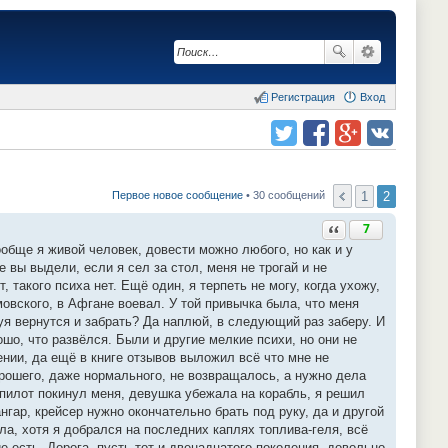
Регистрация
Вход
Поделиться в twitter.com
Поделиться в facebook.com
Поделиться в Google Plus
Поделиться в vk.com
1
2
Первое новое сообщение
• 30 сообщений
Ответить с цитатой
7
обще я живой человек, довести можно любого, но как и у
 вы выдели, если я сел за стол, меня не трогай и не
, такого психа нет. Ещё один, я терпеть не могу, когда ухожу,
мовского, в Афгане воевал. У той привычка была, что меня
буя вернутся и забрать? Да наплюй, в следующий раз заберу. И
ошо, что развёлся. Были и другие мелкие психи, но они не
нии, да ещё в книге отзывов выложил всё что мне не
рошего, даже нормального, не возвращалось, а нужно дела
 пилот покинул меня, девушка убежала на корабль, я решил
гар, крейсер нужно окончательно брать под руку, да и другой
а, хотя я добрался на последних каплях топлива-геля, всё
е есть. Дорога, пусть тот и двенадцатого поколения, довольно