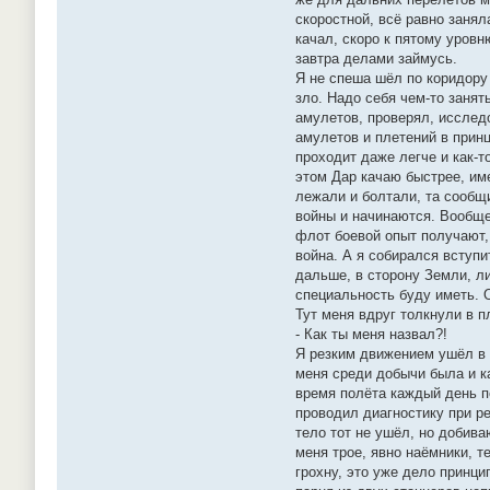
скоростной, всё равно занял
качал, скоро к пятому уровн
завтра делами займусь.
Я не спеша шёл по коридору 
зло. Надо себя чем-то занят
амулетов, проверял, исслед
амулетов и плетений в прин
проходит даже легче и как-т
этом Дар качаю быстрее, им
лежали и болтали, та сообщи
войны и начинаются. Вообще 
флот боевой опыт получают,
война. А я собирался вступи
дальше, в сторону Земли, л
специальность буду иметь.
Тут меня вдруг толкнули в пл
- Как ты меня назвал?!
Я резким движением ушёл в б
меня среди добычи была и к
время полёта каждый день по
проводил диагностику при ре
тело тот не ушёл, но добива
меня трое, явно наёмники, т
грохну, это уже дело принци