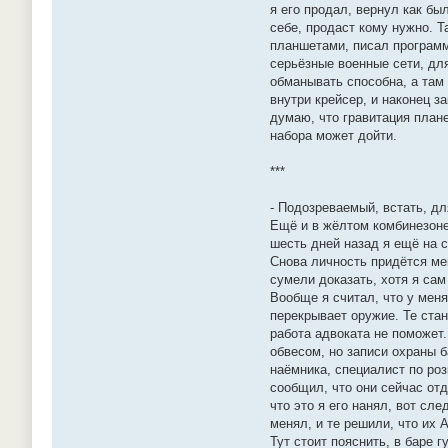
я его продал, вернул как бы
себе, продаст кому нужно. Т
планшетами, писал программы
серьёзные военные сети, дл
обманывать способна, а там
внутри крейсер, и наконец з
думаю, что гравитация плане
набора может дойти.
***
- Подозреваемый, встать, дл
Ещё и в жёлтом комбинезоне
шесть дней назад я ещё на с
Снова личность придётся мен
сумели доказать, хотя я сам
Вообще я считал, что у меня
перекрывает оружие. Те стан
работа адвоката не поможет
обвесом, но записи охраны 
наёмника, специалист по роз
сообщил, что они сейчас от
что это я его нанял, вот сл
менял, и те решили, что их 
Тут стоит пояснить, в баре 