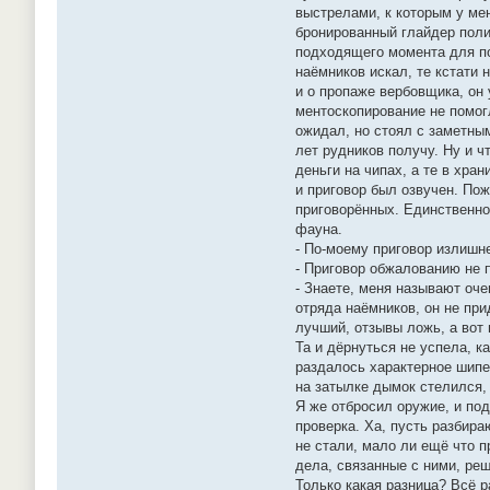
выстрелами, к которым у мен
бронированный глайдер поли
подходящего момента для поб
наёмников искал, те кстати 
и о пропаже вербовщика, он 
ментоскопирование не помогл
ожидал, но стоял с заметным
лет рудников получу. Ну и ч
деньги на чипах, а те в хра
и приговор был озвучен. По
приговорённых. Единственно,
фауна.
- По-моему приговор излишне
- Приговор обжалованию не 
- Знаете, меня называют оче
отряда наёмников, он не при
лучший, отзывы ложь, а вот 
Та и дёрнуться не успела, к
раздалось характерное шипе
на затылке дымок стелился, 
Я же отбросил оружие, и под
проверка. Ха, пусть разбира
не стали, мало ли ещё что п
дела, связанные с ними, ре
Только какая разница? Всё р