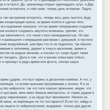
ер и остался. Да, хранилища открыл одиннадцать штук, и Дар
роение испортила, я себя знаю, теперь день испорчен. Ладно,
е так настроение испортить, теперь весь день пыхтеть буду
там концентрация нужна, за время полёта я сделал пять
 исследования показали, что во время гиперпрыжка создание
ном космосе создавать амулеты возможны, причём, это
льше заполняется, что также стало неожиданностью. Но при
ам я размышлял о вчерашнем разговоре с девушкой, в постели
озник вооружённый, шахтёры что-то не поделили, так обычно
ивание в экономику, держит в тонусе население, армия и
естве не редкое явление, и похоже тут скоро будет такая
ит погодить. Дело в том, что я желаю побыстрее отбыть
т и призовут в ряды армии или флота, смотря какую
серию ударов, это был парень в десантном комбезе. А что, у
назовцев, со всеми нужными программами у искина. Я и за
 без нейросети, так что тело хорошо прокачено, медик, что
лся шустрым, явно имел боевые имплантаты, от серии ударов в
 руку парализовал, а на груди был бронежилет. Напали на
й заказ, не вербовщик ли тот постарался? Если тот, найду и
еза защита от нейроизлучения, выдержал, только два других