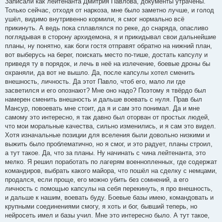
Записали как лейтенанта Дмитрия Павлова, документы утрачены.
Только сейчас, отходя от наркоза, мне было заметно лучше, и голод
ушёл, видимо внутривенно кормили, я смог нормально всё
прикинуть. А ведь пока сплавлялся по реке, до снаряда, опасливо
поглядывая в сторону архидемона, я и прикидывал свои дальнейшие
планы, ну понятно, как боги гостя отправят обратно на нижний план,
вот выберусь на берег, поискать место по-тише, достать капсулу и
приведя ту в порядок, и лечь в неё на излечение, боевые дроны бы
охраняли, да вот не вышло. Да, после капсулы хотел сменить
внешность, личность. Да этот Павло, чтоб его, мало ли где
засветился и его опознают? Мне оно надо? Поэтому я твёрдо был
намерен сменить внешность и дальше воевать с нуля. Прав был
Мансур, повоевать мне стоит, да я и сам это понимал. Да и мне
самому это интересно, я так давно был оторван от простых людей,
что мои моральные качества, сильно изменились, и я сам это видел.
Хотя изначальные позиции для вселения были довольно низкими и
выжить было проблематично, но я смог, и это радует, планы строил,
а тут такое. Да, что за планы. Ну начинать с чина лейтенанта, это
мелко. Я решил поработать по лагерям военнопленных, где содержат
командиров, выбрать какого майора, что пошёл на сделку с немцами,
продался, если проще, его можно убить без сомнений, а его
личность с помощью капсулы на себя перекинуть, я про внешность,
и дальше к нашим, воевать буду. Боевые базы имею, командовать и
крупными соединениями смогу, я хоть и бог, бывший теперь, но
нейросеть имел и базы учил. Мне это интересно было. А тут такое,