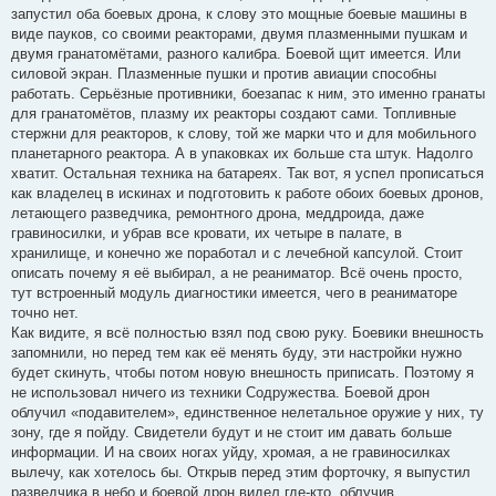
запустил оба боевых дрона, к слову это мощные боевые машины в
виде пауков, со своими реакторами, двумя плазменными пушкам и
двумя гранатомётами, разного калибра. Боевой щит имеется. Или
силовой экран. Плазменные пушки и против авиации способны
работать. Серьёзные противники, боезапас к ним, это именно гранаты
для гранатомётов, плазму их реакторы создают сами. Топливные
стержни для реакторов, к слову, той же марки что и для мобильного
планетарного реактора. А в упаковках их больше ста штук. Надолго
хватит. Остальная техника на батареях. Так вот, я успел прописаться
как владелец в искинах и подготовить к работе обоих боевых дронов,
летающего разведчика, ремонтного дрона, меддроида, даже
гравиносилки, и убрав все кровати, их четыре в палате, в
хранилище, и конечно же поработал и с лечебной капсулой. Стоит
описать почему я её выбирал, а не реаниматор. Всё очень просто,
тут встроенный модуль диагностики имеется, чего в реаниматоре
точно нет.
Как видите, я всё полностью взял под свою руку. Боевики внешность
запомнили, но перед тем как её менять буду, эти настройки нужно
будет скинуть, чтобы потом новую внешность приписать. Поэтому я
не использовал ничего из техники Содружества. Боевой дрон
облучил «подавителем», единственное нелетальное оружие у них, ту
зону, где я пойду. Свидетели будут и не стоит им давать больше
информации. И на своих ногах уйду, хромая, а не гравиносилках
вылечу, как хотелось бы. Открыв перед этим форточку, я выпустил
разведчика в небо и боевой дрон видел где-кто, облучив