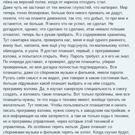
лёжа на верхней полке, когда от наркоза отходить стал.
Даже чуть не застонал от тех многих глупостей, что натворил. Мир
теперь точно блокирован, больше боги никого призвать не дадут,
поняли, что на планете демонолог, так что, что добыл, то при мне и
останется, не больше. Я много что не успел, не сделал. Не
догадался, однако, что сделано то сделано, итак немало плюшек
отхватил, теперь бы к рукам прибрать. Я о содержимом хранилищ.
Тут санитарка зашла, проверила нас, меня и ещё одного раненого,
внизу был, напоила, мне ещё утку подсунула, по-маленькому хотел,
обиходила, и ушла. Я достал планшет, первый, с программами
взлома, и попытался открыть. Фигу. Пароль требует, а я его не знал.
По очереди доставал, и проверял, другие планшеты, убирая
проверенные, но моя догадка полностью подтвердилась. Все
планшеты, даже со сборником музыки и фильмов, имели пароли.
Ругать себя смысл я не видел, уже говорил в каком состоянии был,
больше обдумывал какой планшет выбрать и на нём создать
программу взлома. Да, я изучал хакерскую специальность и смогу
создать, и взломать такие планшеты. Вот только проблемы, мне все
планшеты нужны, те что коды к технике имеют, вообще трогать не
желательно. Тут поясню. Чтобы пользоваться планшетом и начать
писать программу взлома, нужно скинуть к заводским настройкам, и
вся информация на нём затеряется, а там не только коды к технике,
но и программы управления, через которые этой техникой и
управляешь. Их особенно терять нельзя. Даже планшет со
сборниками музыки и фильмов терять не хотел. Когда скучно будет,