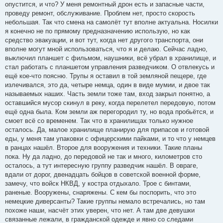
опустится, и что? У меня ремонтный дрон есть и запасные части,
проведу ремонт, обслуживание. Проблем нет, просто скорость
небольшая. Так что смена на самолёт тут вполне актуальна. Носилки
я конечно не по прямому предназначению использую, но как
средство эвакуации, и вот тут, когда нет другого транспорта, они
вполне могут мной использоваться, что я и делаю. Сейчас ладно,
выключил планшет с фильмом, наушники, всё убрал в хранилище, и
стал работать с планшетом управления разведчиком. О отвлекусь и
ещё кое-что поясню. Трупы я оставил в той земляной пещере, где
излечивался, это да, четыре немца, один в виде мумии, и двое так
называемых наших. Часть земли тоже там, вход закрыл понятно, а
оставшийся мусор скинул в реку, когда перелетел передовую, потом
ещё одна была. Ком земли аж перегородил ту, но вода пробьётся, и
смоет всё со временем. Так что в хранилищах только нужное
осталось. Да, малое хранилище планирую для припасов и готовой
еды, у меня там упаковки с офицерскими пайками, и то что у немцев
в ранцах нашёл. Второе для вооружения и техники. Такие планы
пока. Ну да ладно, до передовой не так и много, километров сто
осталось, а тут интересную группу разведчик нашёл. В овраге,
вдали от дорог, двенадцать бойцов в советской военной форме,
замечу, что войск НКВД, у костра отдыхало. Трое с бинтами,
раненые. Вооружены, снаряжены. С кем бы поспорить, что это
немецкие диверсанты? Такие группы немало встречались, но там
похоже наши, насчёт этих уверен, что нет. А там две девушки
связанные лежали, в гражданской одежде и явно со следами