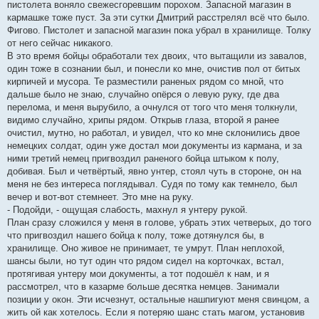
пистолета воняло свежесгоревшим порохом. Запасной магазин в
кармашке тоже пуст. За эти сутки Дмитрий расстрелял всё что было.
Фигово. Пистолет и запасной магазин пока убрал в хранилище. Толку
от него сейчас никакого.
В это время бойцы обработали тех двоих, что вытащили из завалов,
один тоже в сознании был, и понесли ко мне, очистив пол от битых
кирпичей и мусора. Те разместили раненых рядом со мной, что
дальше было не знаю, случайно опёрся о левую руку, где два
перелома, и меня вырубило, а очнулся от того что меня толкнули,
видимо случайно, хрипы рядом. Открыв глаза, второй я ранее
очистил, мутно, но работал, и увидел, что ко мне склонились двое
немецких солдат, один уже достал мои документы из кармана, и за
ними третий немец пригвоздил раненого бойца штыком к полу,
добивая. Был и четвёртый, явно унтер, стоял чуть в стороне, он на
меня не без интереса поглядывал. Судя по тому как темнело, был
вечер и вот-вот стемнеет. Это мне на руку.
- Подойди, - ощущая слабость, махнул я унтеру рукой.
План сразу сложился у меня в голове, убрать этих четверых, до того
что пригвоздил нашего бойца к полу, тоже дотянулся бы, в
хранилище. Оно живое не принимает, те умрут. План неплохой,
шансы были, но тут один что рядом сидел на корточках, встал,
протягивая унтеру мои документы, а тот подошёл к нам, и я
рассмотрел, что в казарме больше десятка немцев. Занимали
позиции у окон. Эти исчезнут, остальные нашпигуют меня свинцом, а
жить ой как хотелось. Если я потеряю шанс стать магом, установив