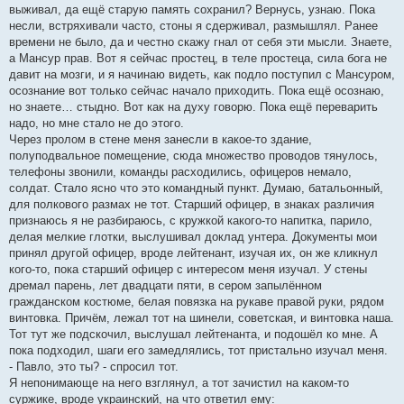
выживал, да ещё старую память сохранил? Вернусь, узнаю. Пока
несли, встряхивали часто, стоны я сдерживал, размышлял. Ранее
времени не было, да и честно скажу гнал от себя эти мысли. Знаете,
а Мансур прав. Вот я сейчас простец, в теле простеца, сила бога не
давит на мозги, и я начинаю видеть, как подло поступил с Мансуром,
осознание вот только сейчас начало приходить. Пока ещё осознаю,
но знаете… стыдно. Вот как на духу говорю. Пока ещё переварить
надо, но мне стало не до этого.
Через пролом в стене меня занесли в какое-то здание,
полуподвальное помещение, сюда множество проводов тянулось,
телефоны звонили, команды расходились, офицеров немало,
солдат. Стало ясно что это командный пункт. Думаю, батальонный,
для полкового размах не тот. Старший офицер, в знаках различия
признаюсь я не разбираюсь, с кружкой какого-то напитка, парило,
делая мелкие глотки, выслушивал доклад унтера. Документы мои
принял другой офицер, вроде лейтенант, изучая их, он же кликнул
кого-то, пока старший офицер с интересом меня изучал. У стены
дремал парень, лет двадцати пяти, в сером запылённом
гражданском костюме, белая повязка на рукаве правой руки, рядом
винтовка. Причём, лежал тот на шинели, советская, и винтовка наша.
Тот тут же подскочил, выслушал лейтенанта, и подошёл ко мне. А
пока подходил, шаги его замедлялись, тот пристально изучал меня.
- Павло, это ты? - спросил тот.
Я непонимающе на него взглянул, а тот зачистил на каком-то
суржике, вроде украинский, на что ответил ему: