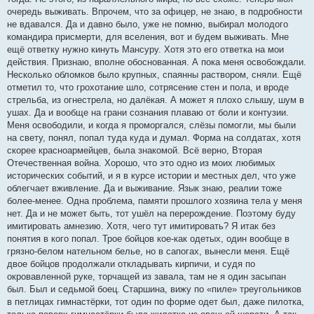
очередь выживать. Впрочем, что за офицер, не знаю, в подробности
не вдавался. Да и давно было, уже не помню, выбирал молодого
командира присмерти, для вселения, вот и будем выживать. Мне
ещё ответку нужно кинуть Мансуру. Хотя это его ответка на мои
действия. Признаю, вполне обоснованная. А пока меня освобождали.
Несколько обломков было крупных, спаянны раствором, сняли. Ещё
отметил то, что грохотание шло, сотрясение стен и пола, и вроде
стрельба, из огнестрела, но далёкая. А может я плохо слышу, шум в
ушах. Да и вообще на грани сознания плаваю от боли и контузии.
Меня освободили, и когда я проморгался, слёзы помогли, мы были
на свету, понял, попал туда куда и думал. Форма на солдатах, хотя
скорее красноармейцев, была знакомой. Всё верно, Вторая
Отечественная война. Хорошо, что это одно из моих любимых
исторических событий, и я в курсе истории и местных дел, что уже
облегчает вживление. Да и выживание. Язык знаю, реалии тоже
более-менее. Одна проблема, памяти прошлого хозяина тела у меня
нет. Да и не может быть, тот ушёл на перерождение. Поэтому буду
имитировать амнезию. Хотя, чего тут имитировать? Я итак без
понятия в кого попал. Трое бойцов кое-как одетых, один вообще в
грязно-белом нательном белье, но в сапогах, вынесли меня. Ещё
двое бойцов продолжали откладывать кирпичи, и судя по
окровавленной руке, торчащей из завала, там не я один засыпан
был. Был и седьмой боец. Старшина, вижу по «пиле» треугольников
в петлицах гимнастёрки, тот один по форме одет был, даже пилотка,