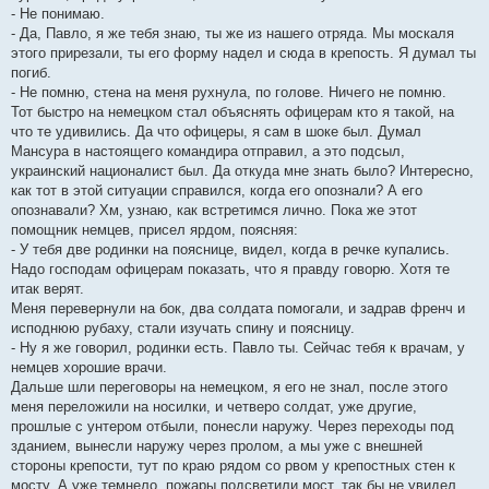
- Не понимаю.
- Да, Павло, я же тебя знаю, ты же из нашего отряда. Мы москаля
этого прирезали, ты его форму надел и сюда в крепость. Я думал ты
погиб.
- Не помню, стена на меня рухнула, по голове. Ничего не помню.
Тот быстро на немецком стал объяснять офицерам кто я такой, на
что те удивились. Да что офицеры, я сам в шоке был. Думал
Мансура в настоящего командира отправил, а это подсыл,
украинский националист был. Да откуда мне знать было? Интересно,
как тот в этой ситуации справился, когда его опознали? А его
опознавали? Хм, узнаю, как встретимся лично. Пока же этот
помощник немцев, присел ярдом, поясняя:
- У тебя две родинки на пояснице, видел, когда в речке купались.
Надо господам офицерам показать, что я правду говорю. Хотя те
итак верят.
Меня перевернули на бок, два солдата помогали, и задрав френч и
исподнюю рубаху, стали изучать спину и поясницу.
- Ну я же говорил, родинки есть. Павло ты. Сейчас тебя к врачам, у
немцев хорошие врачи.
Дальше шли переговоры на немецком, я его не знал, после этого
меня переложили на носилки, и четверо солдат, уже другие,
прошлые с унтером отбыли, понесли наружу. Через переходы под
зданием, вынесли наружу через пролом, а мы уже с внешней
стороны крепости, тут по краю рядом со рвом у крепостных стен к
мосту. А уже темнело, пожары подсветили мост, так бы не увидел.