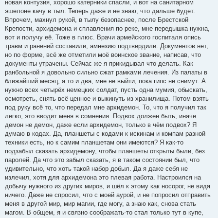
новая контузия, хорошо катерники спасли, и вот на санитарном
эшелоне качу в тыл. Теперь даже и не знаю, что дальше будет.
Впрочем, махнул рукой, в тылу безопаснее, после Брестской
Крепости, архидемона и сплавления по реке, мне передышка нужна,
вот и получу её. Тоже в плюс. Врачи армейского госпиталя опись
травм и ранений составили, амнезию подтвердили. Документов нет,
но по форме, всё же отметили моё воинское звание, написав, что
документы утрачены. Сейчас же я прикидывал что делать. Как
ранбольной я довольно сильно сжат рамками лечения. Из палаты в
ближайший месяц, а то и два, мне не выйти, пока гипс не снимут. А
нужно всех четырёх немецких солдат, пусть одна мумия, обыскать,
осмотреть, снять всё ценное и выкинуть из хранилища. Потом взять
под руку всё то, что передал мне архидемон. То, что я получил так
легко, это вводит меня в сомнения. Подвох должен быть, иначе
демон не демон, даже если архидемон, только в чём подвох? Я
думаю в кодах. Да, планшеты с кодами к искинам и компам разной
техники есть, но к самим планшетам они имеются? Я как-то
подзабыл сказать архидемону, чтобы планшеты открыты были, без
паролей. Да что это забыл сказать, я в таком состоянии был, что
удивительно, что хоть такой набор добыл. Да я даже себя не
излечил, хотя для архидемона это плевая работа. Настроился на
добычу нужного из других миров, и шёл к этому как носорог, не видя
ничего. Даже не спросил, что с моей аурой, и не попросил отправить
меня в другой мир, мир магии, где могу, а знаю как, снова стать
магом. В общем, я и связно соображать-то стал только тут в купе,