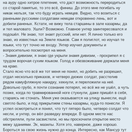
на ауру одно хитрое плетение, что даст возможность переродиться
со старой памятью, то это всё, финиш. До этого мне погибать ну
никак нельзя, так что буду играть немцев. Видно, что возиться с
ранеными русскими солдатами немцам откровенно лень, вот и
добили раненых. Кстати, не вижу тела старшины в зале казармы, да
и тел маловато. Ушли? Возможно. Главное унтер заинтересовался и
подошёл. Не знаю, тот знает русский, или нет. Я лично только его
знаю, из известных на Земле языков. Сам я полиглот, но изучал те
языки, что тут точно не входу. Унтер изучил документы и
вопросительно посмотрел на меня.
- Знамя дивизии, я знаю где укрыли знамя дивизии, - прохрипел я с
трудом ворочая сухим языком. Голод и обезвоживание держали меня
на краю.
Стало ясно что всё же тот меня не понял, но добить не разрешил,
отдал несколько приказов, и четверо дюжих солдат, расстелив
рядом камуфляжную накидку, хекнули, и переложили на неё.
Довольно грубо, я почти сознание потерял, но всё же не ушёл, а чуть
позже, когда по травмированной ноге стукнули, даже пришёл в себя,
стараясь не стонать. Меня уже оказывается на улицу вынесли, ещё
светло было, и под прикрытием стены казармы, куда-то понесли. Я
успел осмотреться и понял, что тут пятеро было, четверо солдат что
несли, и унтер, он вёл разведку впереди. В одном месте нас
обстреляли, пули засвистели, но мы проскочили открытое место
межу зданиями. Эх, мазилы. Хотя это, наверное, даже хорошо.
Бороться за свою жизнь нужно до конца. Интересно, как Мансур тут