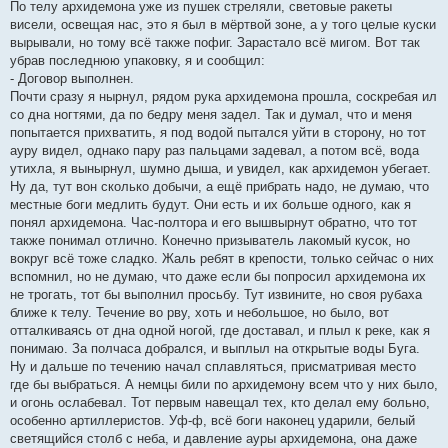
По телу архидемона уже из пушек стреляли, световые ракеты
висели, освещая нас, это я был в мёртвой зоне, а у того целые куски
вырывали, но тому всё также пофиг. Зарастало всё мигом. Вот так
убрав последнюю упаковку, я и сообщил:
- Договор выполнен.
Почти сразу я нырнул, рядом рука архидемона прошла, соскребая ил
со дна ногтями, да по бедру меня задел. Так и думал, что и меня
попытается прихватить, я под водой пытался уйти в сторону, но тот
ауру видел, однако пару раз пальцами задевал, а потом всё, вода
утихла, я вынырнул, шумно дыша, и увидел, как архидемон убегает.
Ну да, тут вон сколько добычи, а ещё прибрать надо, не думаю, что
местные боги медлить будут. Они есть и их больше одного, как я
понял архидемона. Час-полтора и его вышвырнут обратно, что тот
также понимал отлично. Конечно призыватель лакомый кусок, но
вокруг всё тоже сладко. Жаль ребят в крепости, только сейчас о них
вспомнил, но не думаю, что даже если бы попросил архидемона их
не трогать, тот бы выполнил просьбу. Тут извините, но своя рубаха
ближе к телу. Течение во рву, хоть и небольшое, но было, вот
отталкиваясь от дна одной ногой, где доставал, и плыл к реке, как я
понимаю. За полчаса добрался, и выплыл на открытые воды Буга.
Ну и дальше по течению начал сплавляться, присматривая место
где бы выбраться. А немцы били по архидемону всем что у них было,
и огонь ослабевал. Тот первым навещал тех, кто делал ему больно,
особенно артиллеристов. Уф-ф, всё боги наконец ударили, белый
светящийся столб с неба, и давление ауры архидемона, она даже