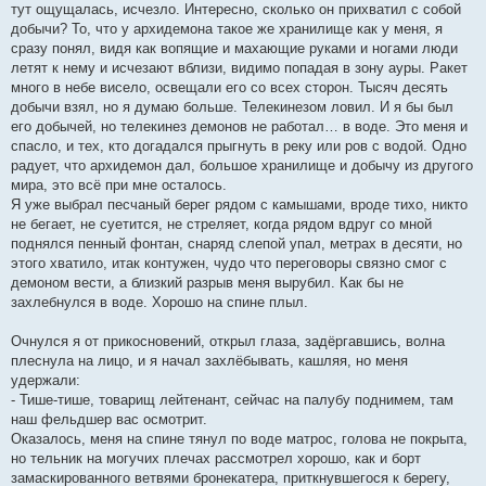
тут ощущалась, исчезло. Интересно, сколько он прихватил с собой
добычи? То, что у архидемона такое же хранилище как у меня, я
сразу понял, видя как вопящие и махающие руками и ногами люди
летят к нему и исчезают вблизи, видимо попадая в зону ауры. Ракет
много в небе висело, освещали его со всех сторон. Тысяч десять
добычи взял, но я думаю больше. Телекинезом ловил. И я бы был
его добычей, но телекинез демонов не работал… в воде. Это меня и
спасло, и тех, кто догадался прыгнуть в реку или ров с водой. Одно
радует, что архидемон дал, большое хранилище и добычу из другого
мира, это всё при мне осталось.
Я уже выбрал песчаный берег рядом с камышами, вроде тихо, никто
не бегает, не суетится, не стреляет, когда рядом вдруг со мной
поднялся пенный фонтан, снаряд слепой упал, метрах в десяти, но
этого хватило, итак контужен, чудо что переговоры связно смог с
демоном вести, а близкий разрыв меня вырубил. Как бы не
захлебнулся в воде. Хорошо на спине плыл.
Очнулся я от прикосновений, открыл глаза, задёргавшись, волна
плеснула на лицо, и я начал захлёбывать, кашляя, но меня
удержали:
- Тише-тише, товарищ лейтенант, сейчас на палубу поднимем, там
наш фельдшер вас осмотрит.
Оказалось, меня на спине тянул по воде матрос, голова не покрыта,
но тельник на могучих плечах рассмотрел хорошо, как и борт
замаскированного ветвями бронекатера, приткнувшегося к берегу,