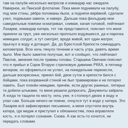
там на палубе несколько матросов и командир нас ожидали.
Наверное, из Пинской флотилии. Пока меня поднимали на палубу,
под мои стоны, рёбра поломаны были, а подняли верёвкой, сделали
узел, подмышки завели, и наверх. Дальше пока фельдшер мои
самодельные повязки осматривал, снимая, качая головой, лейтенант
Лазарев, командир катера, тот так представился, пояснил что меня
приняли за труп, уже несколько проплыло вздувшихся, да и парочка
немецких солдат, а тут смотрят, вроде живой, вот один матрос
прыгнул в воду и дотащил. Да, до Брестской Крепости семнадцать
километров. Всю ночь тянуло течение и часть утра, девять время
было. Мне было заметно получше, вот и сообщил, что лейтенант
Павлов, амнезия после травмы головы. Старшина Овечкин пояснил
что я прибыл в Сорок Вторую стрелковую дивизию РККА, в пятницу
вечером, но оформиться не успел, на понедельник перенесли,
дальше воскресенье, принял бой, двое суток в крепости бился с
бойцами, пока взорванной стеной не был травмирован и не потерял
память. Был пленён немцами, причём, если других раненых, пятерых
те добили штыками, то меня решили допросить. Документы забрали.
А когда те тащили по мосту, ночь уже, я столкнул двоих в воду и
упал сам. Больше ничего не помню, очнулся тут в воде у катера. Это
Лазарев всё зафиксировал письменно, а меня спустили внутрь
катера, где медик и приступил к обязанностям, пока вправляли
кость, я и потерял сознание. Снова. А как есть-то хочется, не
передать словами.