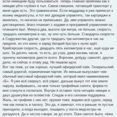
если немецким буду пользоваться. Теперь главная проблема как к
немцам уйти глубоко в тыл. Самое смешное, летающий транспорт у
меня один есть. Это гравиносилки. Если меддроид я уже приписал к
искину медкапсулы, и тот мог дроидом управлять, так картриджи и
менялись, то носилки не приписывал. Да, ими управлять можно
дистанционно, благо планшет с кодами и программой управления на
планшете был. Минуса два, высота три метра, не больше, скорость
тридцать километров в час, ну или чуть больше. Стандарты скорости
в Содружестве другие, где-то тридцать три километра в час на
пределе, но это износ и заряд батарей быстро к нулю идёт.
Крейсерская скорость, двадцать пять километров в час, ещё куда ни
шло. За десять часов, то есть, до утра, даже восемь часов, я
пролечу километров двести всего. Впрочем, добуду самолёт, другое
дело, но сейчас и этому рад. Не пешком идти.
Вот так поев, ух как хорошо, лучший офицерский паёк. Генеральский,
самый дорогой, ограниченная партия. Их меньше выпускают чем
обычный массовый офицерский паёк, который имел наименование
«Б». Я уже всё свернул, всё убрал, дальше вынул тот ком земли
наружу, выбравшись, на мне только трофейные сапоги, форма-то
моя сгинула в госпитале. Внутри я оставил тела четырёх немцев и
двух душегубов из особистов. Следак и его силовая поддержка.
Жаль, но трофеев с них нет, оружия тоже, видимо всё сдали, перед
тем как попасть в палату. Это да, я замечал, что и раньше те пустые
приходили, а когда выходил, пошарить у поста медсестры не
догадался. Да и честно говоря, не до этого. Пока светло было, лёжа