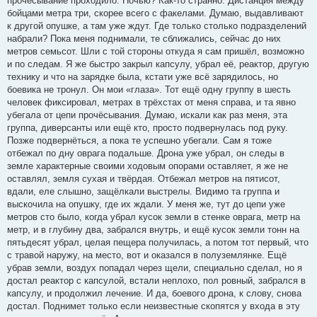
прочёсывание проходило. Ночью? Как-то странно. Дистанция между
бойцами метра три, скорее всего с факелами. Думаю, выдавливают
к другой опушке, а там уже ждут. Где только столько подразделений
набрали? Пока меня поднимали, те сближались, сейчас до них
метров семьсот. Шли с той стороны откуда я сам пришёл, возможно
и по следам. Я же быстро закрыл капсулу, убрал её, реактор, другую
технику и что на зарядке была, кстати уже всё зарядилось, но
боевика не тронул. Он мои «глаза». Тот ещё одну группу в шесть
человек фиксировал, метрах в трёхстах от меня справа, и та явно
убегала от цепи прочёсывания. Думаю, искали как раз меня, эта
группа, диверсанты или ещё кто, просто подвернулась под руку.
Позже подвернёться, а пока те успешно убегали. Сам я тоже
отбежал по дну оврага подальше. Дрона уже убрал, он следы в
земле характерные своими ходовым опорами оставляет, я же не
оставлял, земля сухая и твёрдая. Отбежал метров на пятисот,
вдали, еле слышно, защёлкали выстрелы. Видимо та группа и
выскочила на опушку, где их ждали. У меня же, тут до цепи уже
метров сто было, когда убрал кусок земли в стенке оврага, метр на
метр, и в глубину два, забрался внутрь, и ещё кусок земли тонн на
пятьдесят убрал, целая пещера получилась, а потом тот первый, что
с травой наружу, на место, вот и оказался в полуземлянке. Ещё
убрав земли, воздух попадал через щели, специально сделал, но я
достал реактор с капсулой, встали неплохо, пол ровный, забрался в
капсулу, и продолжил лечение. И да, боевого дрона, к слову, снова
достал. Поднимет только если неизвестные скопятся у входа в эту