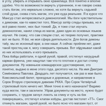
в углу, убирать и открывать окно хранилища. Всё понятно и вполне
удобно. Что по возможности вернуть утраченное, я не говорю снова
стать богом, это нереально сложно, но хотя бы вернуть седьмой
слой души, снова стать магом, это уже куда реальнее. Я в курсе что
Мансур стал интересоваться демонологией. Мы боги чувствительны
к демонам, как-то навестил того, Мансур затёр следы призыва, но я
всё равно понял, нюх был тонкий. Да, я тоже стал изучать
демонологию, нанял спеца из магов, даже один из основных языков
изучил. Не скажу, что сам спецом стал, но теорию получил, практики
вот не было. Я бог, не моя сфера деятельности. Для богов демоны
табу, мы их исконный враг, а они наши. А сейчас проблем нет, даже
такой простец как я, могу совершить призыва. Вот обдумывал какой
из них использовать и кого призывать.
Пока бойцы работали, я одной рукой, правой, отстегнул нагрудный
карман френча, уже нащупал там что-то плотное и достал стопку
документов. Ну новенькое командирское удостоверение, это
понятно, выдано в июне этого года, десятого числа. На имя Дмитрия
Семёновича Павлова. Двадцать лет получается, как раз в мае было.
Комсомольский билет, проездные и дорожные, и направление в
Сорок Вторую стрелковую дивизию РККА. Про Сорок Четвёртый
стрелковый полк ничего нет. Меня точно в него назначали? Видимо
куда могли, там и заселили. Убрав документы на место, нужно будет
сохранить, с трудом загнул локоть за спину и чуть на бок
повернувшись, отстегнул клапан кобуры, достав пистолет «ТТ». Смог
откинуть магазин, одной рукой, но было ясно что магазин пуст, от