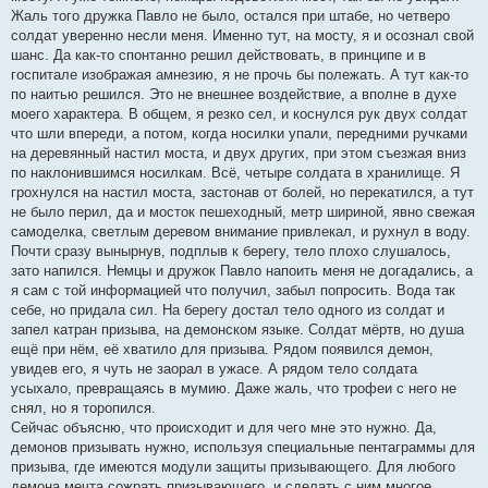
Жаль того дружка Павло не было, остался при штабе, но четверо
солдат уверенно несли меня. Именно тут, на мосту, я и осознал свой
шанс. Да как-то спонтанно решил действовать, в принципе и в
госпитале изображая амнезию, я не прочь бы полежать. А тут как-то
по наитью решился. Это не внешнее воздействие, а вполне в духе
моего характера. В общем, я резко сел, и коснулся рук двух солдат
что шли впереди, а потом, когда носилки упали, передними ручками
на деревянный настил моста, и двух других, при этом съезжая вниз
по наклонившимся носилкам. Всё, четыре солдата в хранилище. Я
грохнулся на настил моста, застонав от болей, но перекатился, а тут
не было перил, да и мосток пешеходный, метр шириной, явно свежая
самоделка, светлым деревом внимание привлекал, и рухнул в воду.
Почти сразу вынырнув, подплыв к берегу, тело плохо слушалось,
зато напился. Немцы и дружок Павло напоить меня не догадались, а
я сам с той информацией что получил, забыл попросить. Вода так
себе, но придала сил. На берегу достал тело одного из солдат и
запел катран призыва, на демонском языке. Солдат мёртв, но душа
ещё при нём, её хватило для призыва. Рядом появился демон,
увидев его, я чуть не заорал в ужасе. А рядом тело солдата
усыхало, превращаясь в мумию. Даже жаль, что трофеи с него не
снял, но я торопился.
Сейчас объясню, что происходит и для чего мне это нужно. Да,
демонов призывать нужно, используя специальные пентаграммы для
призыва, где имеются модули защиты призывающего. Для любого
демона мечта сожрать призывающего, и сделать с ним многое