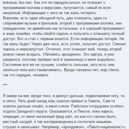
взвоешь без них. Как это не парадоксально, но планшет с
программами взлома и вирусами, получается, самый из всех
ненужный. Информацию с него не так жаль потерять.
Впрочем, есть один обходной путь, два планшета, один со
сборниками музыки и фильмов, второй с программами взлома, они
гражданские, не армейские как остальные, а я хороший программист
и знаю лазейки, чтобы обойти пароль и получить к планшету полный
доступ. Вот и стал с первым возится. Если информацию потерю. Не
так жаль будет. Через два часа, есть успех, получил доступ. Сменил
пароль и перезапустил. Отлично, этот планшет мой, теперь второй
можно также вскрыть. Обломись архидемон. Это завтра, я уже
уморился, поэтому прибрал всё в хранилище и меня вырубило.
Состояние всё же не лучшее, слабость сильная, зато есть чем
заняться пока восстанавливаюсь. Вроде гангрены нет, жар сбили,
так что порядок, лечимся.
***
Я замер на миг, вроде тихо, и двинул дальше, подволакивая ногу, та
в гипсе. Пять дней назад наш эшелон прибыл в Гомель. Сам-то
эшелон дальше пошёл, а меня сняли. Работали сотрудники особого
отдела Западного округа. Оказывается, в Пинске, пока наркоз,
операция, от меня несвязный бред шёл, но кое-что связно было,
местный халдей, я так контрразведчика в госпитале называю,
слушал и записывал. Например, «архидемон», «Павло-националист»,