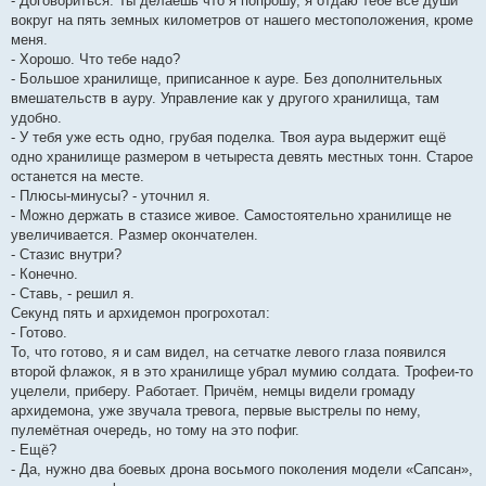
- Договориться. Ты делаешь что я попрошу, я отдаю тебе все души
вокруг на пять земных километров от нашего местоположения, кроме
меня.
- Хорошо. Что тебе надо?
- Большое хранилище, приписанное к ауре. Без дополнительных
вмешательств в ауру. Управление как у другого хранилища, там
удобно.
- У тебя уже есть одно, грубая поделка. Твоя аура выдержит ещё
одно хранилище размером в четыреста девять местных тонн. Старое
останется на месте.
- Плюсы-минусы? - уточнил я.
- Можно держать в стазисе живое. Самостоятельно хранилище не
увеличивается. Размер окончателен.
- Стазис внутри?
- Конечно.
- Ставь, - решил я.
Секунд пять и архидемон прогрохотал:
- Готово.
То, что готово, я и сам видел, на сетчатке левого глаза появился
второй флажок, я в это хранилище убрал мумию солдата. Трофеи-то
уцелели, приберу. Работает. Причём, немцы видели громаду
архидемона, уже звучала тревога, первые выстрелы по нему,
пулемётная очередь, но тому на это пофиг.
- Ещё?
- Да, нужно два боевых дрона восьмого поколения модели «Сапсан»,