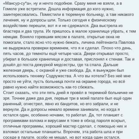
«Мансур-су*а», ну и нечто подобное. Сразу меня не взяли, а в
Гомеле уже встретили. Дошла информация до кого нужно,
заинтересовались. Поместили в тюремную больницу, а там никакого
лечения, ну и допросы шли. Только сегодня к физическому
воздействию перешли, вот я и не сдержался. Два выстрела из
бластера и два трупа. Их пришлось в малое хранилище убрать, к тем
немцам. Воняло горевшим мясом в палате, открытые окна не
помогали, стало ясно что нужно бежать, личина лейтенанта Павлова
не выдержала проверки временем, что я и сделал. Плохо что день,
пять часов, до темноты ещё четыре часа. Двери открывал просто,
убирал в большое хранилище и доставая, прислонял к стенам. Так и
дошёл до поста дежурной медсестры, где та спала. Дальше
железная дверь, с охраной и уже свобода. Да, я вынужден был
использовать технику Содружества. А что вы хотели? Без неё мне
просто не уйти, пусть больница почти на окраине города, но всё
равно нужно найти возможность как-то сбежать.
Стоит сказать, что эти пять дней я провёл в тюремной больничке не
зря. Точнее даже два дня, первые три в моей палате был ещё один
раненный, огнестрел, явно из бандитов, но его забрали, и не
вернули. Да и допросы немало времени занимали, но когда я
остался один, особенно ночами, то работал. Да, тот планшет с
программами взлома и вирусами я тоже в обход пароля вскрыл,
отличные программы, хороший мастер сделал, с помощью них и
взломал остальные планшеты. Впрочем, эта работа шла и при
соседе в палате, особо не мешал, но вот когда один остался,