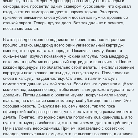
землянку, а пока стерёг. А дрон здорово помог, у него сканеры и
сенсоры, вон, просветил одним сканером кусок земли, что скрывал
вход, а тот сантиметров на десять наружу торчал. Это сразу
привлечёт внимание, снова убрал и достал как нужно, вровень со
стенкой оврага. Теперь другое дело. Вот так дальше и лечился,
восстанавливался.
В этот раз дрон меня не поднимал, лечение и полное исцеление
прошло штатно, меддроид всего один универсальный картридж
сменил, тот опустел, а так порядок. Покинув капсулу, ёжась, я
обнажён был, изучил показания у искина капсулы, пока меддроид
вставлял в приёмник специальный картридж, и шла очистка. После
каждой процедуры это обязательно стоит делать. Неиспользованные
картриджи пока в запас, потом до дна опустошу их. После очистки
снова в капсулу, на диагностику. Отлично, в памяти капсулы
пометил эти данные как мой эталон. Если без ног сунут или ещё что,
мало ли под разрыв попаду, чтобы искин знал до какого идеала тело
доводить. Потом данные с боевика изучил, вокруг немало народу
шастало, но к счастью мою землянку, моё убежище, не нашли. Это
хорошая новость. Снаружи вечер, семь часов, так что пока
офицерский паёк разогревался, ух как есть хотел, я размышлял что
делать. Понятно, что нужно сначала пополнить оба хранилища, а то
пустые, от мусора избавиться, это тела и земля для этого убежища.
Ну и заполнить необходимым. Причём, желательно с советских
складов, захваченных немцами, это не вызовет вопросов, в отличии,