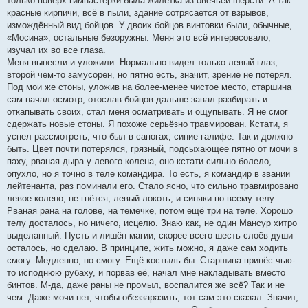
только поверх гимнастёрки была жилетка из овечьей шерсти. А так
красные кирпичи, всё в пыли, здание сотрясается от взрывов,
измождённый вид бойцов. У двоих бойцов винтовки были, обычные,
«Мосина», остальные безоружны. Меня это всё интересовало,
изучал их во все глаза.
Меня вынесли и уложили. Нормально видел только левый глаз,
второй чем-то замусорен, но пятно есть, значит, зрение не потерял.
Под мои же стоны, уложив на более-менее чистое место, старшина
сам начал осмотр, отослав бойцов дальше завал разбирать и
откапывать своих, стал меня осматривать и ощупывать. Я не смог
сдержать новые стоны. Я похоже серьёзно травмирован. Кстати, я
успел рассмотреть, что был в сапогах, синие галифе. Так и должно
быть. Цвет почти потерялся, грязный, подсыхающее пятно от мочи в
паху, рваная дыра у левого колена, оно кстати сильно болело,
опухло, но я точно в теле командира. То есть, я командир в звании
лейтенанта, раз поминали его. Стало ясно, что сильно травмировано
левое колено, не гнётся, левый локоть, и синяки по всему телу.
Рваная рана на голове, на темечке, потом ещё три на теле. Хорошо
телу досталось, но ничего, исцелю. Знаю как, не один Мансур хитро
выделанный. Пусть и лишён магии, скорее всего шесть слоёв души
осталось, но сделаю. В принципе, жить можно, я даже сам ходить
смогу. Медленно, но смогу. Ещё костыль бы. Старшина принёс чью-
то исподнюю рубаху, и порвав её, начал мне накладывать вместо
бинтов. М-да, даже раны не промыл, воспалится же всё? Так и не
чем. Даже мочи нет, чтобы обеззаразить, тот сам это сказал. Значит,