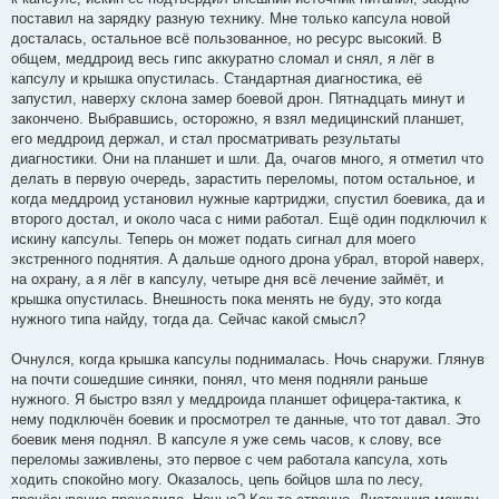
поставил на зарядку разную технику. Мне только капсула новой
досталась, остальное всё пользованное, но ресурс высокий. В
общем, меддроид весь гипс аккуратно сломал и снял, я лёг в
капсулу и крышка опустилась. Стандартная диагностика, её
запустил, наверху склона замер боевой дрон. Пятнадцать минут и
закончено. Выбравшись, осторожно, я взял медицинский планшет,
его меддроид держал, и стал просматривать результаты
диагностики. Они на планшет и шли. Да, очагов много, я отметил что
делать в первую очередь, зарастить переломы, потом остальное, и
когда меддроид установил нужные картриджи, спустил боевика, да и
второго достал, и около часа с ними работал. Ещё один подключил к
искину капсулы. Теперь он может подать сигнал для моего
экстренного поднятия. А дальше одного дрона убрал, второй наверх,
на охрану, а я лёг в капсулу, четыре дня всё лечение займёт, и
крышка опустилась. Внешность пока менять не буду, это когда
нужного типа найду, тогда да. Сейчас какой смысл?
Очнулся, когда крышка капсулы поднималась. Ночь снаружи. Глянув
на почти сошедшие синяки, понял, что меня подняли раньше
нужного. Я быстро взял у меддроида планшет офицера-тактика, к
нему подключён боевик и просмотрел те данные, что тот давал. Это
боевик меня поднял. В капсуле я уже семь часов, к слову, все
переломы заживлены, это первое с чем работала капсула, хоть
ходить спокойно могу. Оказалось, цепь бойцов шла по лесу,