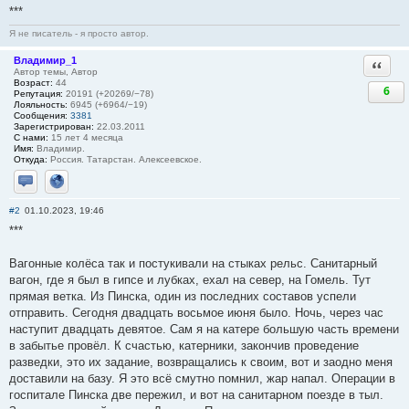
***
Я не писатель - я просто автор.
Владимир_1
Ответи
Автор темы, Автор
Возраст:
44
6
Репутация:
20191 (+20269/−78)
Лояльность:
6945 (+6964/−19)
Сообщения:
3381
Зарегистрирован:
22.03.2011
С нами:
15 лет 4 месяца
Имя:
Владимир.
Откуда:
Россия. Татарстан. Алексеевское.
Отправить личное сообщение
Сайт
#2
01.10.2023, 19:46
***
Вагонные колёса так и постукивали на стыках рельс. Санитарный
вагон, где я был в гипсе и лубках, ехал на север, на Гомель. Тут
прямая ветка. Из Пинска, один из последних составов успели
отправить. Сегодня двадцать восьмое июня было. Ночь, через час
наступит двадцать девятое. Сам я на катере большую часть времени
в забытье провёл. К счастью, катерники, закончив проведение
разведки, это их задание, возвращались к своим, вот и заодно меня
доставили на базу. Я это всё смутно помнил, жар напал. Операции в
госпитале Пинска две пережил, и вот на санитарном поезде в тыл.