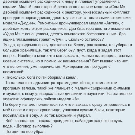
двойной комплект расходников к нему и планшет управления с
кодами. Малый планетарный реактор на станине модели «Сом-М»,
двойной комплект расходников к реактору, универсальный комплект
проводов и переходников, десять упаковок с топливными стержнями,
модели «Д-один». Ремонтный дрон-универсал модели «Антик», с
двойным комплектом расходников. Два бластера шестого поколения
«Удар-М» с оснащением, десять комплектов боезапаса к ним. Два
ящика плазменных гранат «Луч»… Сколько осталось?
Тут да, архидемон сразу доставил на берегу рва заказы, а я убирал в
большое хранилище, так что берег был пуст, когда я задал этот
вопрос. Вообще я много что мог заказать, малые платформы, разные
боевые системы, но я помню их наименования? Вот именно что нет,
что вспомнил, уже перечислил. Архидемон же прогудел с
насмешкой:
- Нисколько, боги почти оборвали канал.
- Тогда планшет администратора модели «Гон», с комплектом
программ взлома, такой же планшет с малыми сборниками фильмов
и музыки, к нему универсальные динамики и наушники. На остальное
упаковки офицерских пайков модели «А».
На берегу начало появляться то, что я заказал, сразу отправляясь в
моё новое и старое хранилище, упаковки кучами были, некоторые
посыпались в воду, я их так мокрыми и убирал.
- Всё, канала нет, - сказал архидемон, наблюдая как я копошусь
воде. - Договор выполнен?
- Погоди, не всё убрал.