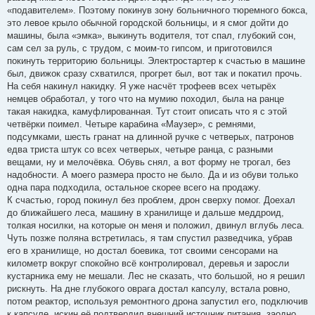
«подавителем». Поэтому покинув зону больничного тюремного бокса,
это левое крыло обычной городской больницы, и я смог дойти до
машины, была «эмка», выкинуть водителя, тот спал, глубокий сон,
сам сел за руль, с трудом, с моим-то гипсом, и приготовился
покинуть территорию больницы. Электростартер к счастью в машине
был, движок сразу схватился, прогрет был, вот так и покатил прочь.
На себя накинул накидку. Я уже насчёт трофеев всех четырёх
немцев обработал, у того что на мумию походил, была на ранце
такая накидка, камуфлированная. Тут стоит описать что я с этой
четвёрки поимел. Четыре карабина «Маузер», с ремнями,
подсумками, шесть гранат на длинной ручке с четверых, патронов
едва триста штук со всех четверых, четыре ранца, с разными
вещами, ну и мелочёвка. Обувь снял, а вот форму не трогал, без
надобности. А моего размера просто не было. Да и из обуви только
одна пара подходила, остальное скорее всего на продажу.
К счастью, город покинул без проблем, дрон сверху помог. Доехал
до ближайшего леса, машину в хранилище и дальше меддроид,
толкая носилки, на которые он меня и положил, двинул вглубь леса.
Чуть позже поляна встретилась, я там спустил разведчика, убрав
его в хранилище, но достал боевика, тот своими сенсорами на
километр вокруг спокойно всё контролировал, деревья и заросли
кустарника ему не мешали. Лес не сказать, что большой, но я решил
рискнуть. На дне глубокого оврага достал капсулу, встала ровно,
потом реактор, используя ремонтного дрона запустил его, подключив
к капсуле, искин её подтвердил внешний источник питания, заодно