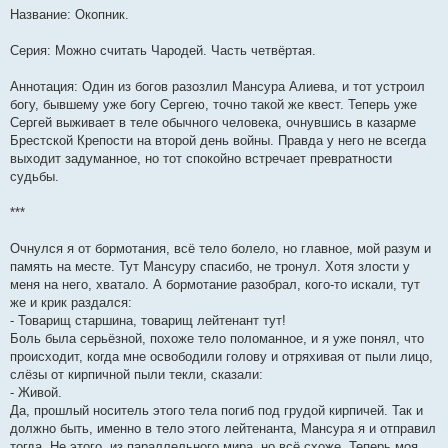
Название: Окопник.
Серия: Можно считать Чародей. Часть четвёртая.
Аннотация: Один из богов разозлил Мансура Алиева, и тот устроил
богу, бывшему уже богу Сергею, точно такой же квест. Теперь уже
Сергей выживает в теле обычного человека, очнувшись в казарме
Брестской Крепости на второй день войны. Правда у него не всегда
выходит задуманное, но тот спокойно встречает превратности
судьбы.
***
Очнулся я от бормотания, всё тело болело, но главное, мой разум и
память на месте. Тут Мансуру спасибо, не тронул. Хотя злости у
меня на него, хватало. А бормотание разобрал, кого-то искали, тут
же и крик раздался:
- Товарищ старшина, товарищ лейтенант тут!
Боль была серьёзной, похоже тело поломанное, и я уже понял, что
происходит, когда мне освободили голову и отряхивая от пыли лицо,
слёзы от кирпичной пыли текли, сказали:
- Живой.
Да, прошлый носитель этого тела погиб под грудой кирпичей. Так и
должно быть, именно в тело этого лейтенанта, Мансура я и отправил
тогда. Не этого, из параллельного мира, но всё схоже. Теперь моя