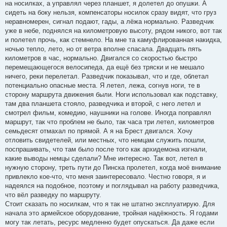
на носилках, а управлял через планшет, я долетел до опушки. А
сидеть на боку нельзя, компенсаторы носилок сразу видят, что груз
неравномерен, сигнал подают, гады, а лёжа нормально. Разведчик
уже в небе, поднялся на километровую высоту, рядом никого, вот так
и полетел прочь, как стемнело. На мне та камуфлированная накидка,
ночью тепло, лето, но от ветра вполне спасала. Двадцать пять
километров в час, нормально. Двигался со скоростью быстро
перемещающегося велосипеда, да ещё без тряски и не мешало
ничего, реки перелетал. Разведчик показывал, что и где, облетал
потенциально опасные места. Я летел, лежа, согнув ноги, те в
сторону маршрута движения были. Ноги использовал как подставку,
там два планшета стояло, разведчика и второй, с него летел и
смотрел фильм, комедию, наушники на голове. Иногда поправлял
маршрут, так что проблем не было, так часа три летел, километров
семьдесят отмахал по прямой. А я на Брест двигался. Хочу
отловить свидетелей, или местных, что немцам служить пошли,
поспрашивать, что там было после того как архидемона изгнали,
какие выводы немцы сделали? Мне интересно. Так вот, летел в
нужную сторону, треть пути до Пинска пролетел, когда моё внимание
привлекло кое-что, что меня заинтересовало. Честно говоря, я и
надеялся на подобное, поэтому и поглядывал на работу разведчика,
что вёл разведку по маршруту.
Стоит сказать по носилкам, что я так не штатно эксплуатирую. Для
начала это армейское оборудование, тройная надёжность. Я годами
могу так летать, ресурс медленно будет опускаться. Да даже если