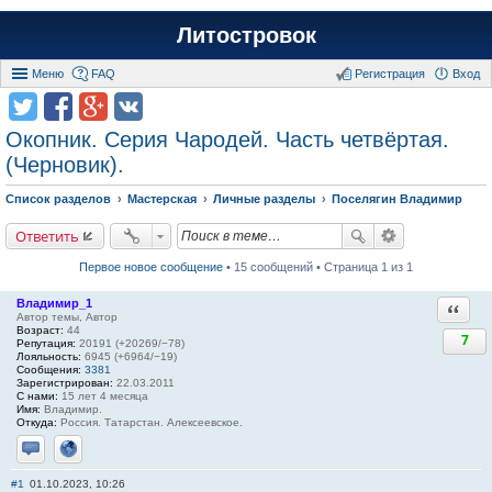
Литостровок
Меню
FAQ
Регистрация
Вход
Окопник. Серия Чародей. Часть четвёртая.
(Черновик).
Список разделов
Мастерская
Личные разделы
Поселягин Владимир
Ответить
Первое новое сообщение
• 15 сообщений • Страница 1 из 1
Владимир_1
Ответи
Автор темы, Автор
Возраст:
44
7
Репутация:
20191 (+20269/−78)
Лояльность:
6945 (+6964/−19)
Сообщения:
3381
Зарегистрирован:
22.03.2011
С нами:
15 лет 4 месяца
Имя:
Владимир.
Откуда:
Россия. Татарстан. Алексеевское.
Отправить личное сообщение
Сайт
#1
01.10.2023, 10:26