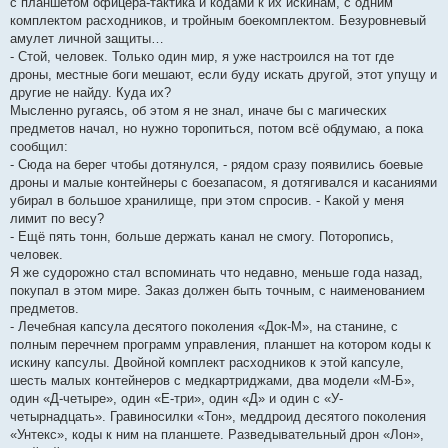
с планшетом офицера-тактика и кодами к их искинам, с одним
комплектом расходников, и тройным боекомплектом. Безуровневый
амулет личной защиты…
- Стой, человек. Только один мир, я уже настроился на тот где
дроны, местные боги мешают, если буду искать другой, этот упущу и
другие не найду. Куда их?
Мысленно ругаясь, об этом я не знал, иначе бы с магических
предметов начал, но нужно торопиться, потом всё обдумаю, а пока
сообщил:
- Сюда на берег чтобы дотянулся, - рядом сразу появились боевые
дроны и малые контейнеры с боезапасом, я дотягивался и касаниями
убирал в большое хранилище, при этом спросив. - Какой у меня
лимит по весу?
- Ещё пять тонн, больше держать канал не смогу. Поторопись,
человек.
Я же судорожно стал вспоминать что недавно, меньше года назад,
покупал в этом мире. Заказ должен быть точным, с наименованием
предметов.
- Лечебная капсула десятого поколения «Док-М», на станине, с
полным перечнем программ управления, планшет на котором коды к
искину капсулы. Двойной комплект расходников к этой капсуле,
шесть малых контейнеров с медкартриджами, два модели «М-Б»,
один «Д-четыре», один «Е-три», один «Д» и один с «У-
четырнадцать». Гравиносилки «Тон», меддроид десятого поколения
«Унтекс», коды к ним на планшете. Разведывательный дрон «Лон»,