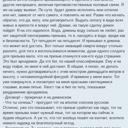
другое нехорошего, включая противоестественные половые связи. Я
же на шару вызвал. По сути, будет демон исполнять мои хотелки
или нет, зависит от него самого, я повлиять не мог. Разве что изгнать
обратно, это да, могу, или договориться. Выдать оплату в виде всех
живых в крепости и вокруг неё. Думаю, на такую сделку демон
пойдёт. Я на это надеялся. Вода, демоны воду сильно не любят, раз
нет защитной пентаграммы призыва, то я, находясь в воде, вроде как
в безопасности. Тут пятьдесят на пятьдесят. И призывал я демона,
что может всё достать. Вот только эманаций смерти вокруг столько
разлито, для того и воспользовался моментом, души одного солдата
для призыва мало, что на призыв откинулся кое-кто куда страшнее.
Это был архидемон. Да это бог, по нашей классификации. Ему и на
воду пофиг, он меня в ней достанет. В общем, я попал, но делать
нечего, нужно договариваться с этим монстром двенадцати метров в
высоту, с человекоподобной фигурой. И времени у меня мало. Тот
уже повернулся, и посмотрел на меня красными светящимися
глазами, всеми пятью. Хвост так и бил по телу, показывая
раздражение архидемона.
- Договор! – прокричал я на демонском.
- Что ты хочешь? - прогудел тот на вполне сносном русском.
Отлично, уже это показывает, что призыв сработал как надо, тот на
время призыва знает нужный язык, тот на котором мы сейчас и
будем общаться. А уж то, что тот вообще пошёл на контакт, вселяло
немало надежд на благополучный исход.