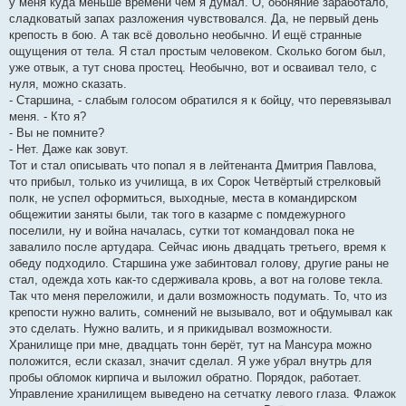
у меня куда меньше времени чем я думал. О, обоняние заработало,
сладковатый запах разложения чувствовался. Да, не первый день
крепость в бою. А так всё довольно необычно. И ещё странные
ощущения от тела. Я стал простым человеком. Сколько богом был,
уже отвык, а тут снова простец. Необычно, вот и осваивал тело, с
нуля, можно сказать.
- Старшина, - слабым голосом обратился я к бойцу, что перевязывал
меня. - Кто я?
- Вы не помните?
- Нет. Даже как зовут.
Тот и стал описывать что попал я в лейтенанта Дмитрия Павлова,
что прибыл, только из училища, в их Сорок Четвёртый стрелковый
полк, не успел оформиться, выходные, места в командирском
общежитии заняты были, так того в казарме с помдежурного
поселили, ну и война началась, сутки тот командовал пока не
завалило после артудара. Сейчас июнь двадцать третьего, время к
обеду подходило. Старшина уже забинтовал голову, другие раны не
стал, одежда хоть как-то сдерживала кровь, а вот на голове текла.
Так что меня переложили, и дали возможность подумать. То, что из
крепости нужно валить, сомнений не вызывало, вот и обдумывал как
это сделать. Нужно валить, и я прикидывал возможности.
Хранилище при мне, двадцать тонн берёт, тут на Мансура можно
положится, если сказал, значит сделал. Я уже убрал внутрь для
пробы обломок кирпича и выложил обратно. Порядок, работает.
Управление хранилищем выведено на сетчатку левого глаза. Флажок