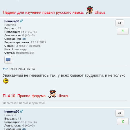
Неделя для изучения правил русского языка.
Uksus
hemera60
Ответи
Новичок
Возраст:
43
1
Репутация:
85 (+89/−4)
Лояльность:
0 (+0/−0)
Сообщения:
46
Зарегистрирован:
13.12.2022
С нами:
3 года 7 месяцев
Имя:
Александр
Откуда:
Новосибирск
Отправить личное сообщение
#22
09.01.2024, 07:14
Уважаемый не гневайтесь так, у всех бывают трудности, и не только
П. 4.10. Правил форума.
Uksus
Весь такой белый и пушистый
hemera60
Ответи
Новичок
Возраст:
43
2
Репутация:
85 (+89/−4)
Лояльность:
0 (+0/−0)
Сообщения:
46