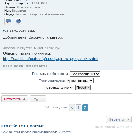
Зарегистрирован:
22.03.2011
С нами:
15 лет 4 месяца
Имя:
Владимир.
Откуда:
Россия. Татарстан. Алексеевское.
Отправить личное сообщение
Сайт
#26
16.01.2024, 13:29
Добрый день. Закончил с книгой.
Добавлено спустя 9 минут 2 секунды:
Обновил планы по книгам.
http://samlib.ru/editors/p/poseljagin_w_g/pojasnik.shtml
Я не писатель - я просто автор.
Показать сообщения за:
Поле сортировки
Ответить
1
2
26 сообщений
Перейти
КТО СЕЙЧАС НА ФОРУМЕ
(по активности за 5 минут)
Сейчас этот раздел просматривают: 58 гостей