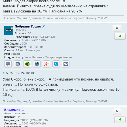
Книга. Будет скорее всего после 18
января. Вычитка, правка судя по объявлению на страничке :
Книга выложена на 36.7% Написана на 90.7%
Поживём- Увидим; Доживём- Узнаем; Упрёмся- Разберёмся; Выживу- УЧТУ!!
Побратим Гошан
Ответи
Новичок
Возраст:
50
4
Репутация:
1549 (+1582/−33)
Лояльность:
4642 (+4731/−89)
Сообщения:
608
Зарегистрирован:
08.10.2013
С нами:
12 лет 9 месяцев
Имя:
Гошан
Откуда:
Республика Карелия Сестрорецк- Колпино
Отправить личное сообщение
Отправить email
ICQ
Сайт
Google+
Skype
ВКонтакте
#25
15.01.2024, 02:10
Ура! Скоро, очень скоро... А прикидывал что познее, но ошибся,
опять.... Но приятно ошибаться,
Написана на 100% (Начал чистку и вычитку. Надеюсь закончить 15-
16-го).
Поживём- Увидим; Доживём- Узнаем; Упрёмся- Разберёмся; Выживу- УЧТУ!!
Владимир_1
Ответи
Автор темы, Автор
Возраст:
44
4
Репутация:
20191 (+20269/−78)
Лояльность:
6945 (+6964/−19)
Сообщения:
3381