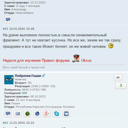
Зарегистрирован:
13.12.2022
С нами:
3 года 7 месяцев
Имя:
Александр
Откуда:
Новосибирск
Отправить личное сообщение
#23
10.01.2024, 01:49
На дзене выложено полностью,в смысле ознакомительный
фрагмент. А тут не хватает кусочка. Но все же, зачем же так сразу,
праздники и все такое.Может болеет, он же живой человек.
Неделя для изучения Правил форума.
Uksus
Весь такой белый и пушистый
Побратим Гошан
Ответи
Новичок
Возраст:
50
3
Репутация:
1549 (+1582/−33)
Лояльность:
4642 (+4731/−89)
Сообщения:
608
Зарегистрирован:
08.10.2013
С нами:
12 лет 9 месяцев
Имя:
Гошан
Откуда:
Республика Карелия Сестрорецк- Колпино
Отправить личное сообщение
Отправить email
ICQ
Сайт
Google+
Skype
ВКонтакте
#24
11.01.2024, 01:22