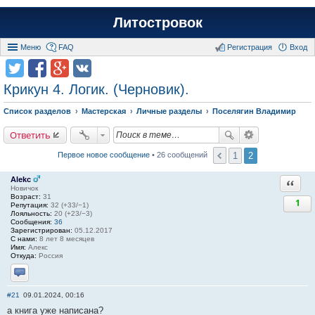
Литостровок
Меню
FAQ
Регистрация
Вход
Крикун 4. Логик. (Черновик).
Список разделов
Мастерская
Личные разделы
Поселягин Владимир
Ответить
1
2
Первое новое сообщение
• 26 сообщений
Alekc
Ответи
Новичок
Возраст:
31
1
Репутация:
32 (+33/−1)
Лояльность:
20 (+23/−3)
Сообщения:
36
Зарегистрирован:
05.12.2017
С нами:
8 лет 8 месяцев
Имя:
Алекс
Откуда:
Россия
Отправить личное сообщение
#21
09.01.2024, 00:16
а книга уже написана?