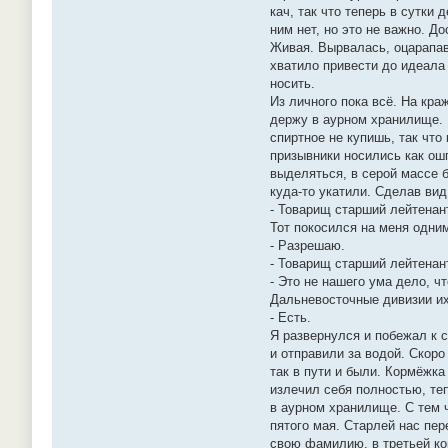
кач, так что теперь в сутки
ним нет, но это не важно. Д
Живая. Вырвалась, оцарапав
хватило привести до идеала 
носить.
Из личного пока всё. На кра
держу в аурном хранилище. И
спиртное не купишь, так что
призывники носились как ошп
выделяться, в серой массе б
куда-то укатили. Сделав вид
- Товарищ старший лейтенан
Тот покосился на меня одним
- Разрешаю.
- Товарищ старший лейтенан
- Это не нашего ума дело, ч
Дальневосточные дивизии их.
- Есть.
Я развернулся и побежал к 
и отправили за водой. Скор
так в пути и были. Кормёжка
излечил себя полностью, те
в аурном хранилище. С тем 
пятого мая. Старлей нас пер
свою фамилию, в третьей ко