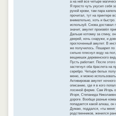
а на ней все четыре магичес
Я просто чуть укусил себя з
руной крови, там пара капел
прочитал, тут на принтере в
внимательно, хоть и быстро.
используй. Снова доставал п
значит, амулет произвёл при
Дальше котомку за спину, он
дверей, ночь снаружи, и дов
проглоченный амулет. В инст
же получилось. Пошарил по 
сильно плеснул воду на пол,
вещмешок деревенского вида
Пусть работает. После этого
застегнул оба браслета на п
серебро. Четыре белых полу
меню, и можно использовать 
Активировав амулет ночного 
описанию, где я в кого попа
лосиной ферме. Сам Игорь о
Игоря, Степанида Николаевна
дороге. Вообще разные кома
попадается какой алкаш, он 
Думаю, поддался, «ты меня 
родственников, женился рано