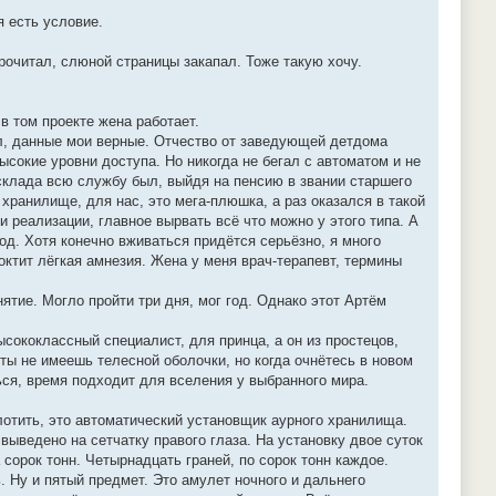
я есть условие.
рочитал, слюной страницы закапал. Тоже такую хочу.
в том проекте жена работает.
ал, данные мои верные. Отчество от заведующей детдома
ысокие уровни доступа. Но никогда не бегал с автоматом и не
склада всю службу был, выйдя на пенсию в звании старшего
хранилище, для нас, это мега-плюшка, а раз оказался в такой
и реализации, главное вырвать всё что можно у этого типа. А
од. Хотя конечно вживаться придётся серьёзно, я много
октит лёгкая амнезия. Жена у меня врач-терапевт, термины
нятие. Могло пройти три дня, мог год. Однако этот Артём
ысококлассный специалист, для принца, а он из простецов,
ты не имеешь телесной оболочки, но когда очнётесь в новом
ься, время подходит для вселения у выбранного мира.
глотить, это автоматический установщик аурного хранилища.
выведено на сетчатку правого глаза. На установку двое суток
сорок тонн. Четырнадцать граней, по сорок тонн каждое.
. Ну и пятый предмет. Это амулет ночного и дальнего