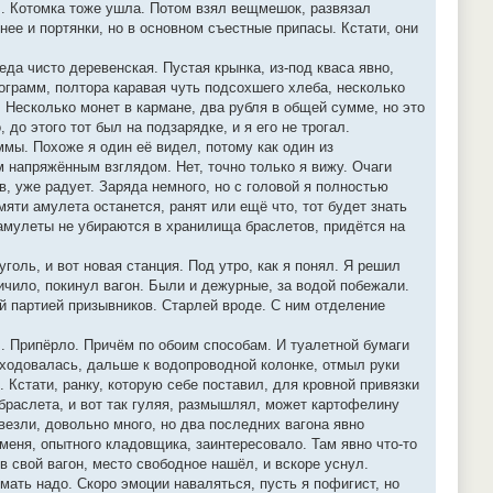
ил. Котомка тоже ушла. Потом взял вещмешок, развязал
нее и портянки, но в основном съестные припасы. Кстати, они
да чисто деревенская. Пустая крынка, из-под кваса явно,
ограмм, полтора каравая чуть подсохшего хлеба, несколько
. Несколько монет в кармане, два рубля в общей сумме, но это
о этого тот был на подзарядке, и я его не трогал.
ммы. Похоже я один её видел, потому как один из
м напряжённым взглядом. Нет, точно только я вижу. Очаги
в, уже радует. Заряда немного, но с головой я полностью
мяти амулета останется, ранят или ещё что, тот будет знать
, амулеты не убираются в хранилища браслетов, придётся на
голь, и вот новая станция. Под утро, как я понял. Я решил
пичило, покинул вагон. Были и дежурные, за водой побежали.
ей партией призывников. Старлей вроде. С ним отделение
. Припёрло. Причём по обоим способам. И туалетной бумаги
асходовалась, дальше к водопроводной колонке, отмыл руки
. Кстати, ранку, которую себе поставил, для кровной привязки
браслета, и вот так гуляя, размышлял, может картофелину
везли, довольно много, но два последних вагона явно
 меня, опытного кладовщика, заинтересовало. Там явно что-то
 в свой вагон, место свободное нашёл, и вскоре уснул.
умать надо. Скоро эмоции наваляться, пусть я пофигист, но