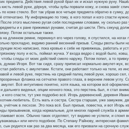
ких предмета. Действия левой рукой брал их и искал нужную руну. Нашё
а кисть левой руки, дёрнув, чтобы зубы порвали кожу, и снова зажёг сп
ь по коже стекло. Вот так убрав все четыре предмета обратно в сумку, д
сё отпечатано. Ну информацию по тому, в кого попал и кого спасти нужно
 После этого мысленно ругая себя последними словами, ну сколько раз 
редметы и к ране прижимал рунами, считая до шести. Пять секунд долж
вязку. Потом остальные также.
а на длинном ремне, перекинул его через голову, я спустился, на нога
ольно прохладно, видимо ранний весенний призыв. Следы рвоты были на 
рукции ясно написано, пока кровью к себе не привяжешь, работать и ус
грязному полу и есть, поймал жучка. У входа ведро с водой было, ковш
 чтобы следы от моих действий смело наружу. Потом попил, а то привкус
, думаю Игоря. Вот так сидя, сразу приписал нормально амулет-жук, вс
 стал работать с амулетами. Кстати, они работают только на теле, из инс
равой и левой руке, перстень на средний палец левой руки, хорошо сел,
прозрачных флажка на сетчатке правого глаза, в верхнем левом углу. 
амулет. Всё интуитивно понятно, хотя языка, на котором всё оформлено,
и дальнего виденья, опции ночного пока, это перстень был, я стал вним
л, и кого спасти, тут уже подробно всё. Игорь деревенский, деревня Иван
хотник-любитель. Есть мать и сестра. Сестра старшая, уже замужем, дв
, учётчик в лесхозе. Это пока всё. Был призыв, повестка, и вот Игорь и
нды призывников, когда нормальные, для многих парней служба в армии
спаивает всех. Обычно таких отделяют, тут видимо не успели, и споил в
уважаешь» или нечто подобное. По Степану Райнову, интересная фамили
, сын родился как раз за два месяца, как его призвали на срочную слу