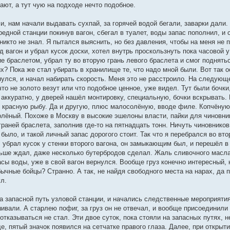
рают, а тут чую на подходе нечто подобное.
, нам начали выдавать сухпай, за горячей водой бегали, заварки дали. 
редной станции покинув вагон, сбегал в туалет, воды запас пополнил, и 
 никто не знал. Я пытался выяснить, но без давления, чтобы на меня не
 вагон и убрал кусок доски, хотел внутрь проскользнуть пока часовой у
 браслетом, убрал ту во вторую грань левого браслета и смог поднятьс
их? Пока же стал убирать в хранилище те, что надо мной были. Вот так 
рнулся, и начал набирать скорость. Меня это не расстроило. На следую
 что не золото везут или что подобное ценное, уже видел. Тут были бочк
 аккуратно, у дверей нашёл монтировку, специальную, бочки вскрывать. 
 красную рыбу. Да и другую, плюс малосолёную, вводе филе. Копчёную 
олёный. Похоже в Москву в высокие эшелоны власти, пайки для чиновни
 граней браслета, заполнив где-то на пятнадцать тонн. Ничуть чиновнико
было, и такой личный запас дорогого стоит. Так что я перебрался во вто
убрал кусок у стенки второго вагона, он замыкающим был, и перешёл в н
льше ждал, даже несколько бутербродов сделал. Жаль сливочного масла 
асы воды, уже в свой вагон вернулся. Вообще груз конечно интересный,
ычные бойцы? Странно. А так, не найдя свободного места на нарах, да пр
ул.
а запасной путь узловой станции, и начались следственные мероприяти
ивали. А старлею пофиг, за груз он не отвечал, и вообще присоединили
отказываться не стал. Эти двое суток, пока стояли на запасных путях, 
, пятый значок появился на сетчатке правого глаза. Далее, при открыт