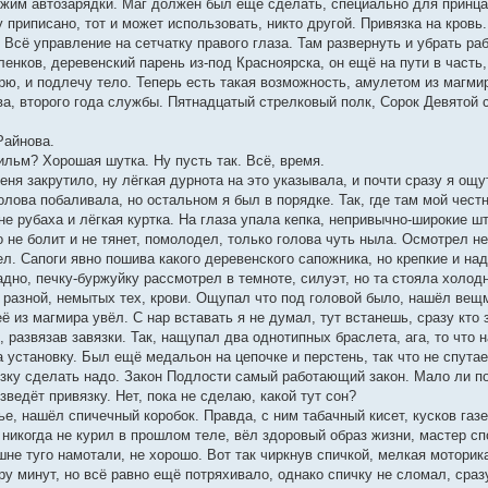
ежим автозарядки. Маг должен был ещё сделать, специально для принца,
у приписано, тот и может использовать, никто другой. Привязка на кровь.
 Всё управление на сетчатку правого глаза. Там развернуть и убрать ра
енков, деревенский парень из-под Красноярска, он ещё на пути в часть,
дрю, и подлечу тело. Теперь есть такая возможность, амулетом из магмир
а, второго года службы. Пятнадцатый стрелковый полк, Сорок Девятой 
Райнова.
фильм? Хорошая шутка. Ну пусть так. Всё, время.
меня закрутило, ну лёгкая дурнота на это указывала, и почти сразу я ощ
голова побаливала, но остальном я был в порядке. Так, где там мой чес
е рубаха и лёгкая куртка. На глаза упала кепка, непривычно-широкие шт
 не болит и не тянет, помолодел, только голова чуть ныла. Осмотрел 
л. Сапоги явно пошива какого деревенского сапожника, но крепкие и на
дно, печку-буржуйку рассмотрел в темноте, силуэт, но та стояла холод
 разной, немытых тех, крови. Ощупал что под головой было, нашёл вещ
ё из магмира увёл. С нар вставать я не думал, тут встанешь, сразу кто 
 развязав завязки. Так, нащупал два однотипных браслета, ага, то что н
а установку. Был ещё медальон на цепочке и перстень, так что не спута
язку сделать надо. Закон Подлости самый работающий закон. Мало ли по
зведёт привязку. Нет, пока не сделаю, какой тут сон?
е, нашёл спичечный коробок. Правда, с ним табачный кисет, кусков газе
 никогда не курил в прошлом теле, вёл здоровый образ жизни, мастер сп
не туго намотали, не хорошо. Вот так чиркнув спичкой, мелкая моторика
ру минут, но всё равно ещё потряхивало, однако спичку не сломал, сра