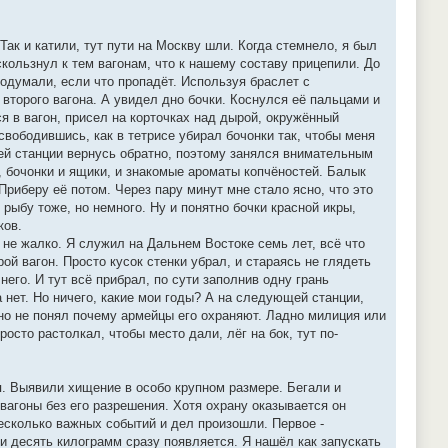
Так и катили, тут пути на Москву шли. Когда стемнело, я был
скользнул к тем вагонам, что к нашему составу прицепили. До
 подумали, если что пропадёт. Используя браслет с
 второго вагона. А увидел дно бочки. Коснулся её пальцами и
я в вагон, присел на корточках над дырой, окружённый
освободившись, как в тетрисе убирал бочонки так, чтобы меня
щей станции вернусь обратно, поэтому занялся внимательным
и, бочонки и ящики, и знакомые ароматы копчёностей. Балык
Приберу её потом. Через пару минут мне стало ясно, что это
рыбу тоже, но немного. Ну и понятно бочки красной икры,
ков.
в не жалко. Я служил на Дальнем Востоке семь лет, всё что
рой вагон. Просто кусок стенки убрал, и стараясь не глядеть
его. И тут всё прибрал, по сути заполнив одну грань
нет. Но ничего, какие мои годы? А на следующей станции,
 но не понял почему армейцы его охраняют. Ладно милиция или
осто растолкал, чтобы место дали, лёг на бок, тут по-
я. Выявили хищение в особо крупном размере. Бегали и
 вагоны без его разрешения. Хотя охрану оказывается он
несколько важных событий и дел произошли. Первое -
ии десять килограмм сразу появляется. Я нашёл как запускать