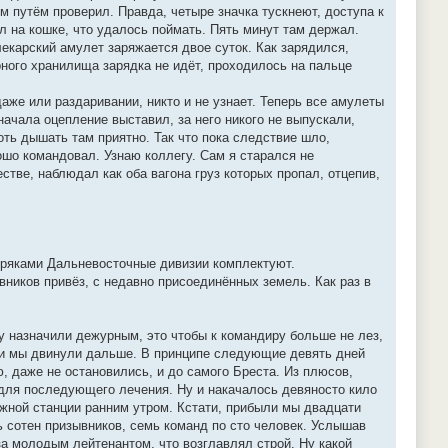
м путём проверил. Правда, четыре значка тускнеют, доступа к
ил на кошке, что удалось поймать. Пять минут там держал.
екарский амулет заряжается двое суток. Как зарядился,
рного хранилища зарядка не идёт, проходилось на пальце
даже или раздаривании, никто и не узнает. Теперь все амулеты
ачала оцепление выставил, за него никого не выпускали,
хоть дышать там приятно. Так что пока следствие шло,
ошо командовал. Узнаю коллегу. Сам я старался не
стве, наблюдал как оба вагона груз которых пропал, отцепив,
иряками Дальневосточные дивизии комплектуют.
вников привёз, с недавно присоединённых земель. Как раз в
у назначили дежурным, это чтобы к командиру больше не лез,
, и мы двинули дальше. В принципе следующие девять дней
, даже не остановились, и до самого Бреста. Из плюсов,
 для последующего лечения. Ну и накачалось девяносто кило
ожной станции ранним утром. Кстати, прибыли мы двадцати
ь сотен призывников, семь команд по сто человек. Услышав
а молодым лейтенантом, что возглавлял строй. Ну какой