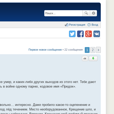
Регистрация
Вход
Поделиться в twitter.com
Поделиться в facebook.com
Поделиться в Google Plus
Поделиться в vk.com
1
2
Первое новое сообщение
• 22 сообщения
Ответить с цитатой
6
 умер, и каких-либо других выходов из этого нет. Тебе дают
ть в войне одному парню, кодовое имя «Предок».
довольно… интересно. Даже пробило какое-то оцепенение и
о под лёд течением. Место необорудованное, Крещение шло, и
 и посты соблюдает. Впрочем, Крещение мой любимый праздник