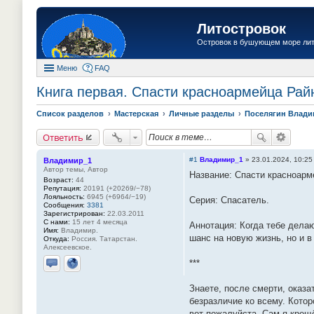
Литостровок
Островок в бушующем море ли
Меню
FAQ
Книга первая. Спасти красноармейца Рай
Список разделов
Мастерская
Личные разделы
Поселягин Влад
Ответить
#1
Владимир_1
»
23.01.2024, 10:25
Владимир_1
Автор темы, Автор
Название: Спасти красноарм
Возраст:
44
Репутация:
20191 (+20269/−78)
Лояльность:
6945 (+6964/−19)
Серия: Спасатель.
Сообщения:
3381
Зарегистрирован:
22.03.2011
С нами:
15 лет 4 месяца
Аннотация: Когда тебе делаю
Имя:
Владимир.
шанс на новую жизнь, но и в
Откуда:
Россия. Татарстан.
Алексеевское.
***
Отправить личное сообщение
Сайт
Знаете, после смерти, оказа
безразличие ко всему. Котор
вот пожалуйста. Сам я крещ