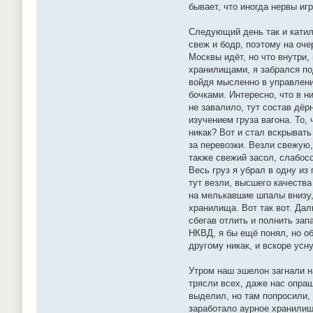
бывает, что иногда нервы иг
Следующий день так и катили
свеж и бодр, поэтому на оче
Москвы идёт, но что внутри,
хранилищами, я забрался под
войдя мысленно в управление
бочками. Интересно, что в н
не завалило, тут состав дё
изучением груза вагона. То,
никак? Вот и стал вскрывать
за перевозки. Везли свежую,
также свежий засол, слабос
Весь груз я убрал в одну из
тут везли, высшего качества 
на мелькавшие шпалы внизу, 
хранилища. Вот так вот. Да
сбегав отлить и полнить зап
НКВД, я бы ещё понял, но об
другому никак, и вскоре усн
Утром наш эшелон загнали н
трясли всех, даже нас опраш
выделил, но там попросили, 
заработало аурное хранилище