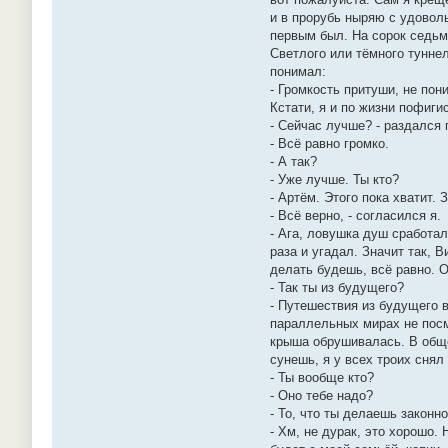
и в прорубь ныряю с удоволь
первым был. На сорок седьмо
Светлого или тёмного туннел
понимал:
- Громкость притуши, не пон
Кстати, я и по жизни пофиги
- Сейчас лучше? - раздался 
- Всё равно громко.
- А так?
- Уже лучше. Ты кто?
- Артём. Этого пока хватит.
- Всё верно, - согласился я.
- Ага, ловушка душ сработал
раза и угадал. Значит так, 
делать будешь, всё равно. 
- Так ты из будущего?
- Путешествия из будущего в
параллельных мирах не посм
крыша обрушивалась. В обще
сунешь, я у всех троих снял
- Ты вообще кто?
- Оно тебе надо?
- То, что ты делаешь законно
- Хм, не дурак, это хорошо.