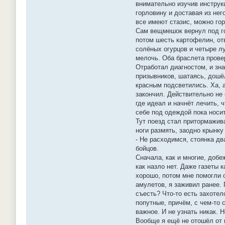
внимательно изучив инструк
горловину и доставая из нег
все имеют стазис, можно го
Сам вещмешок вернул под гол
потом шесть картофелин, от
солёных огурцов и четыре лу
мелочь. Оба браслета провер
Отработал диагностом, и зна
призывников, шатаясь, дошёл
красным подсветились. Ха, а
закончил. Действительно не 
где идеал и начнёт лечить, 
себе под одеждой пока носит
Тут поезд стал притормажива
ноги размять, заодно крынку
- Не расходимся, стоянка дв
бойцов.
Сначала, как и многие, доб
как назло нет. Даже газеты 
хорошо, потом мне помогли с
амулетов, я заживил ранее.
съесть? Что-то есть захотел
попутные, причём, с чем-то 
важное. И не узнать никак. 
Вообще я ещё не отошёл от в