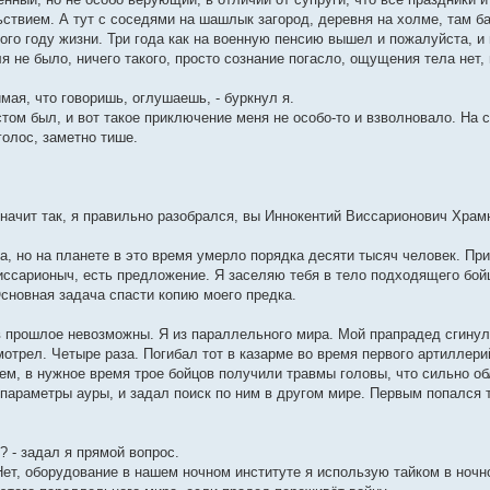
ствием. А тут с соседями на шашлык загород, деревня на холме, там бан
го году жизни. Три года как на военную пенсию вышел и пожалуйста, и 
я не было, ничего такого, просто сознание погасло, ощущения тела нет, 
имая, что говоришь, оглушаешь, - буркнул я.
стом был, и вот такое приключение меня не особо-то и взволновало. На 
голос, заметно тише.
 Значит так, я правильно разобрался, вы Иннокентий Виссарионович Хра
а, но на планете в это время умерло порядка десяти тысяч человек. Пр
Виссарионыч, есть предложение. Я заселяю тебя в тело подходящего бойц
Основная задача спасти копию моего предка.
 прошлое невозможны. Я из параллельного мира. Мой прапрадед сгинул в
отрел. Четыре раза. Погибал тот в казарме во время первого артиллери
м, в нужное время трое бойцов получили травмы головы, что сильно обл
 параметры ауры, и задал поиск по ним в другом мире. Первым попался 
? - задал я прямой вопрос.
 Нет, оборудование в нашем ночном институте я использую тайком в ночн