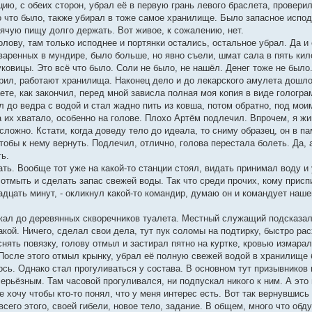
цию, с обеих сторон, убрал её в первую грань левого браслета, провер
о что было, также убирал в тоже самое хранилище. Было запасное испод
рячую пищу долго держать. Вот живое, к сожалению, нет.
ову, там только исподнее и портянки остались, остальное убрал. Да и е
варенных в мундире, было больше, но явно съели, шмат сала в пять кил
ковицы. Это всё что было. Соли не было, не нашёл. Денег тоже не было
ил, работают хранилища. Наконец дело и до лекарского амулета дошло, д
ете, как закончил, перед мной зависла полная моя копия в виде гологра
 до ведра с водой и стал жадно пить из ковша, потом обратно, под мои
 их хватало, особенно на голове. Плохо Артём подлечил. Впрочем, я жи
сложно. Кстати, когда доведу тело до идеала, то сниму образец, он в па
чтобы к нему вернуть. Подлечил, отлично, голова перестала болеть. Да
ь.
ть. Вообще тот уже на какой-то станции стоял, видать принимал воду и у
 отмыть и сделать запас свежей воды. Так что среди прочих, кому прис
адцать минут, - окликнул какой-то командир, думаю он и командует наш
ежал до деревянных скворечников туалета. Местный служащий подсказал
какой. Ничего, сделал свои дела, тут пук соломы на подтирку, быстро р
нять повязку, голову отмыл и застирал пятно на куртке, кровью измарал
 После этого отмыл крынку, убрал её полную свежей водой в хранилище 
ось. Однако стал прогуливаться у состава. В основном тут призывников 
серьёзным. Там часовой прогуливался, ни подпускал никого к ним. А это
Не хочу чтобы кто-то понял, что у меня интерес есть. Вот так вернувшись
сего этого, своей гибели, новое тело, задание. В общем, много что обд