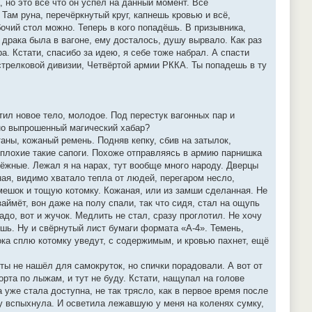
 но это всё что он успел на данный момент. Всё
 Там руна, перечёркнутый круг, капнешь кровью и всё,
бочий стол можно. Теперь в кого попадёшь. В призывника,
 драка была в вагоне, ему досталось, душу вырвало. Как раз
а. Кстати, спасибо за идею, я себе тоже набрал. А спасти
стрелковой дивизии, Четвёртой армии РККА. Ты попадешь в ту
утил новое тело, молодое. Под перестук вагонных пар и
тно выпрошенный магический хабар?
аны, кожаный ремень. Подняв кепку, сбив на затылок,
неплохие такие сапоги. Похоже отправляясь в армию парнишка
дёжные. Лежал я на нарах, тут вообще много народу. Дверцы
ная, видимо хватало тепла от людей, перегаром несло,
мешок и тощую котомку. Кожаная, или из замши сделанная. Не
займёт, вон даже на полу спали, так что сидя, стал на ощупь
адо, вот и жучок. Медлить не стал, сразу проглотил. Не хочу
ешь. Ну и свёрнутый лист бумаги формата «А-4». Темень,
ка сплю котомку уведут, с содержимым, и кровью пахнет, ещё
ты не нашёл для самокруток, но спички порадовали. А вот от
орта по лыжам, и тут не буду. Кстати, нащупал на голове
 уже стала доступна, не так трясло, как в первое время после
зу вспыхнула. И осветила лежавшую у меня на коленях сумку,