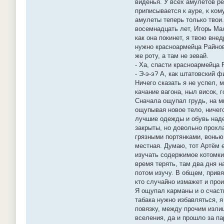
виденья. У всех амулетов р
приписывается к ауре, к ком
амулеты теперь только твои.
восемнадцать лет, Игорь Мал
как она покинет, я твою вне
нужно красноармейца Райнов
же роту, а там не зевай.
- Ха, спасти красноармейца 
- Э-э-э? А, как штатовский 
Ничего сказать я не успел, 
качание вагона, ныл висок, 
Сначала ощупал грудь, на мн
ощупывая новое тело, ничего
лучшие одежды и обувь наде
закрыты, но довольно прохла
грязными портянками, вонью
местная. Думаю, тот Артём е
изучать содержимое котомки,
время терять, там два дня н
потом изучу. В общем, прив
кто случайно измажет и прои
Я ощупал карманы и о счасть
табака нужно избавляться, я
повязку, между прочим излиш
вселения, да и прошло за па