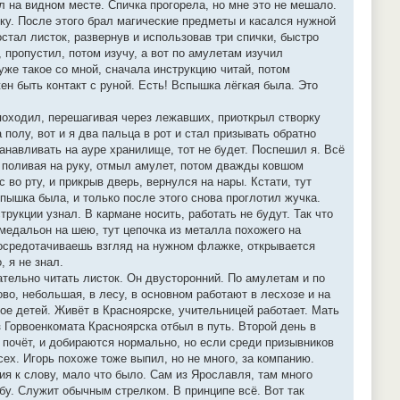
л на видном месте. Спичка прогорела, но мне это не мешало.
ичку. После этого брал магические предметы и касался нужной
остал листок, развернув и использовав три спички, быстро
, пропустил, потом изучу, а вот по амулетам изучил
уже такое со мной, сначала инструкцию читай, потом
ен быть контакт с руной. Есть! Вспышка лёгкая была. Это
х походил, перешагивая через лежавших, приоткрыл створку
полу, вот и я два пальца в рот и стал призывать обратно
танавливать на ауре хранилище, тот не будет. Поспешил я. Всё
, поливая на руку, отмыл амулет, потом дважды ковшом
 во рту, и прикрыв дверь, вернулся на нары. Кстати, тут
пышка была, и только после этого снова проглотил жучка.
трукции узнал. В кармане носить, работать не будут. Так что
 медальон на шею, тут цепочка из металла похожего на
Сосредотачиваешь взгляд на нужном флажке, открывается
 я не знал.
ательно читать листок. Он двусторонний. По амулетам и по
ово, небольшая, в лесу, в основном работают в лесхозе и на
ое детей. Живёт в Красноярске, учительницей работает. Мать
з Горвоенкомата Красноярска отбыл в путь. Второй день в
 почёт, и добираются нормально, но если среди призывников
сех. Игорь похоже тоже выпил, но не много, за компанию.
я к слову, мало что было. Сам из Ярославля, там много
жбу. Служит обычным стрелком. В принципе всё. Вот так