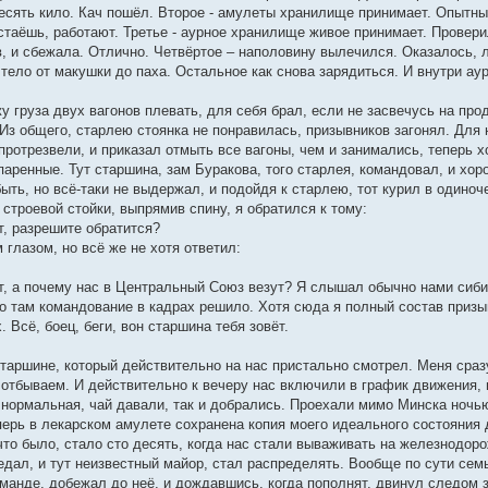
 десять кило. Кач пошёл. Второе - амулеты хранилище принимает. Опытны
остаёшь, работают. Третье - аурное хранилище живое принимает. Провер
, и сбежала. Отлично. Четвёртое – наполовину вылечился. Оказалось, л
тело от макушки до паха. Остальное как снова зарядиться. И внутри ау
жу груза двух вагонов плевать, для себя брал, если не засвечусь на про
з общего, старлею стоянка не понравилась, призывников загонял. Для н
 протрезвели, и приказал отмыть все вагоны, чем и занимались, теперь 
аренные. Тут старшина, зам Буракова, того старлея, командовал, и хор
ыть, но всё-таки не выдержал, и подойдя к старлею, тот курил в одиноче
 строевой стойки, выпрямив спину, я обратился к тому:
т, разрешите обратится?
 глазом, но всё же не хотя ответил:
т, а почему нас в Центральный Союз везут? Я слышал обычно нами сиб
то там командование в кадрах решило. Хотя сюда я полный состав призы
 Всё, боец, беги, вон старшина тебя зовёт.
старшине, который действительно на нас пристально смотрел. Меня сраз
о отбываем. И действительно к вечеру нас включили в график движения
 нормальная, чай давали, так и добрались. Проехали мимо Минска ночью
перь в лекарском амулете сохранена копия моего идеального состояния
что было, стало сто десять, когда нас стали вываживать на железнодор
едал, и тут неизвестный майор, стал распределять. Вообще по сути сем
манде, добежал до неё, и дождавшись, когда пополнят, двинул следом з