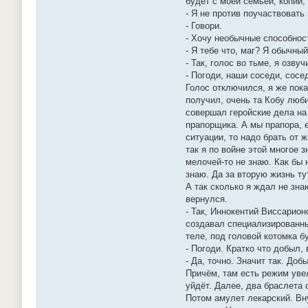
будет с моей семьёй, копии,
- Я не против поучаствовать
- Говори.
- Хочу необычные способнос
- Я тебе что, маг? Я обычны
- Так, голос во тьме, я озвуч
- Погоди, наши соседи, сосе
Голос отключился, я же пок
получил, очень та Кобу люби
совершал геройские дела на
прапорщика. А мы прапора, е
ситуации, то надо брать от 
так я по войне этой многое 
мелочей-то не знаю. Как бы 
знаю. Да за вторую жизнь ту
А так сколько я ждал не зна
вернулся.
- Так, Иннокентий Виссарион
создавал специализированны
теле, под головой котомка 
- Погоди. Кратко что добыл, 
- Да, точно. Значит так. До
Причём, там есть режим увел
уйдёт. Далее, два браслета 
Потом амулет лекарский. Вну