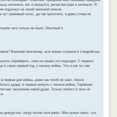
ьку натопили, вот и окунулся, речка быстрая и затянуло. Я
не отдохнул на своей законной пенсии.
и тут громовый голос, да так грохотало, я даже слова не
службе чего только не было. Опытный я.
мников? Военный пенсионер, всю жизни служили в спецвойсках.
ишлось перебирать, пока не нашёл кто подходит. С первого
а в сорок первый год, к началу войны. Что и как ты там
 первые дни войны, даже как погиб не знал, пока в
йского удара, в первые минуты с начала войны. Горевшая
егчает заселение новой души. Только любого в тело не
ты.
ое дежурство, затру потом логи работ. Мне нужно знать, что