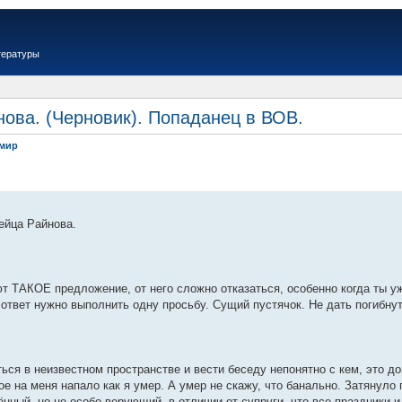
тературы
нова. (Черновик). Попаданец в ВОВ.
имир
ейца Райнова.
т ТАКОЕ предложение, от него сложно отказаться, особенно когда ты уже
 ответ нужно выполнить одну просьбу. Сущий пустячок. Не дать погибну
ться в неизвестном пространстве и вести беседу непонятно с кем, это 
ое на меня напало как я умер. А умер не скажу, что банально. Затянул
ённый, но не особо верующий, в отличии от супруги, что все праздники