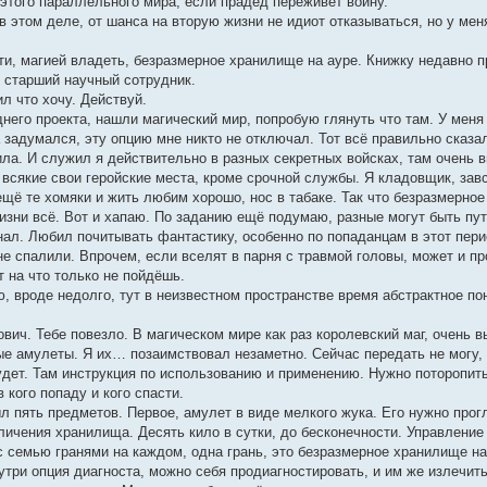
 этого параллельного мира, если прадед переживёт войну.
 в этом деле, от шанса на вторую жизни не идиот отказываться, но у мен
ти, магией владеть, безразмерное хранилище на ауре. Книжку недавно п
й старший научный сотрудник.
ил что хочу. Действуй.
днего проекта, нашли магический мир, попробую глянуть что там. У меня 
а задумался, эту опцию мне никто не отключал. Тот всё правильно сказ
ла. И служил я действительно в разных секретных войсках, там очень в
 всякие свои геройские места, кроме срочной службы. Я кладовщик, зав
щё те хомяки и жить любим хорошо, нос в табаке. Так что безразмерное 
жизни всё. Вот и хапаю. По заданию ещё подумаю, разные могут быть пут
знал. Любил почитывать фантастику, особенно по попаданцам в этот пери
не спалили. Впрочем, если вселят в парня с травмой головы, может и пр
т на что только не пойдёшь.
ю, вроде недолго, тут в неизвестном пространстве время абстрактное по
ович. Тебе повезло. В магическом мире как раз королевский маг, очень в
е амулеты. Я их… позаимствовал незаметно. Сейчас передать не могу, 
будет. Там инструкция по использованию и применению. Нужно поторопит
в кого попаду и кого спасти.
был пять предметов. Первое, амулет в виде мелкого жука. Его нужно про
ичения хранилища. Десять кило в сутки, до бесконечности. Управление 
с семью гранями на каждом, одна грань, это безразмерное хранилище на 
три опция диагноста, можно себя продиагностировать, и им же излечить